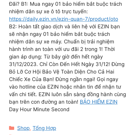
Đãi? B1: Mua ngay 01 bảo hiểm bắt buộc trách
nhiệm dân sự xe ô tô trực tuyến:
https://daily.ezin.vn/ezin-quan-7/product/oto
B2: Hoàn tất giao dịch và liên hệ với EZIN bạn
sẽ nhận ngay 01 bảo hiểm bắt buộc trách
nhiệm dân sự xe máy. Chuẩn bị trải nghiệm
hành trình an toàn với ưu đãi 2 trong 1! Thời
gian áp dụng: Từ bây giờ đến hết ngày
31/12/2023. Chỉ Còn Đến Hết Ngày 31/12! Đừng
Bỏ Lỡ Cơ Hội Bảo Vệ Toàn Diện Cho Cả Hai
Chiếc Xe Của Bạn! Đừng ngần ngại! Gọi ngay
vào hotline của EZIN hoặc nhắn tin để nhận tư
vấn chi tiết. EZIN luôn sẵn sàng đồng hành cùng
bạn trên con đường an toàn!
BẢO HIỂM EZIN
Day Hour Minute Second
Categories
Shop
,
Tổng Hợp