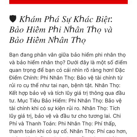
🛡️ 𝐾ℎ𝑎́𝑚 𝑃ℎ𝑎́ 𝑆𝑢̛̣ 𝐾ℎ𝑎́𝑐 𝐵𝑖𝑒̣̂𝑡:
𝐵𝑎̉𝑜 𝐻𝑖𝑒̂̉𝑚 𝑃ℎ𝑖 𝑁ℎ𝑎̂𝑛 𝑇ℎ𝑜̣ 𝑣𝑎̀
𝐵𝑎̉𝑜 𝐻𝑖𝑒̂̉𝑚 𝑁ℎ𝑎̂𝑛 𝑇ℎ𝑜̣
Bạn đang phân vân giữa bảo hiểm phi nhân thọ
và bảo hiểm nhân thọ? Dưới đây là một số điểm
quan trọng để bạn có cái nhìn rõ ràng hơn! Đặc
Điểm Chính: Phi Nhân Thọ: Bảo vệ tài chính từ
rủi ro cụ thể như tai nạn, bệnh tật. Nhân Thọ:
Kết hợp bảo vệ và tích lũy giá trị thông qua đầu
tư. Mục Tiêu Bảo Hiểm: Phi Nhân Thọ: Bảo vệ
tài chính khi có sự kiện rủi ro. Nhân Thọ: Tích
lũy giá trị, bảo vệ và đầu tư cho tương lai. Chi
Phí và Thanh Toán: Phi Nhân Thọ: Phí thấp,
thanh toán khi có sự cố. Nhân Thọ: Phí cao hơn,