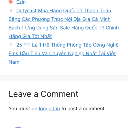
Tags
Ezin
Dutycast Mua Hàng Quốc Tế Thanh Toán
Bằng Các Phương Thức Nội Địa Giá Cả Minh
Bạch 1 Ứng Dụng Săn Sale Hàng Quốc Tế Chính
Hãng Giá Tốt Nhất
25 FIT Là 1 Hệ Thống Phòng Tập Công Nghệ
Ems Đầu Tiên Và Chuyên Nghiệp Nhất Tại Việt
Nam
Leave a Comment
You must be
logged in
to post a comment.