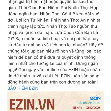
nhận giá trị tiền mặt hoặc quyền lợi sau thời
gian. Thời Gian Bảo Hiểm: Phi Nhân Thọ: Hợp
đồng ngắn hạn. Nhân Thọ: Có thể kéo dài suốt
đời. Lợi Ích Tự Nhiên: Phi Nhân Thọ: An ninh tài
chính ngay lập tức. Nhân Thọ: Tạo nguồn thu
nhập và lợi ích dài hạn. Lựa Chọn Của Bạn Là
Gì? Bạn muốn sự linh hoạt và chi phí thấp hay
sự đầu tư dài hạn và tích hợp lợi nhuận? Hãy để
chúng tôi giúp bạn hiểu rõ hơn về từng loại bảo
hiểm để bạn có thể đưa ra quyết định thông
minh nhất cho tương lai của mình. Đừng ngần
ngại! Gọi ngay vào hotline của EZIN hoặc nhắn
tin để nhận tư vấn chi tiết. EZIN luôn sẵn sàng
đồng hành cùng bạn trên con đường an toàn!
BẢO HIỂM EZIN