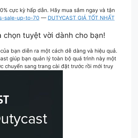
 70% cực kỳ hấp dẫn. Hãy mua sắm ngay và tận
as-sale-up-to-70
—
DUTYCAST GIÁ TỐT NHẤT
 chọn tuyệt vời dành cho bạn!
 của bạn diễn ra một cách dễ dàng và hiệu quả.
ast giúp bạn quản lý toàn bộ quá trình này một
 chuyển sang trang cài đặt trước rồi mới truy