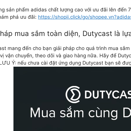
ng sản phẩm adidas chất lượng cao với ưu đãi lên đến
Khám phá ưu đãi:
https://shopii.click/go/shopee.vn?adid
háp mua sắm toàn diện, Dutycast là lựa
cast mang đến cho bạn giải pháp cho quá trình mua sắm
 vị vận chuyển, theo dõi và giao hàng nữa. Hãy để Dutyc
! LƯU Ý: nếu chưa cài đặt ứng dụng Dutycast bạn sẽ được