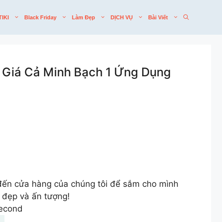
TIKI
Black Friday
Làm Đẹp
DỊCH VỤ
Bài Viết
 Giá Cả Minh Bạch 1 Ứng Dụng
n đến cửa hàng của chúng tôi để sắm cho mình
ồ đẹp và ấn tượng!
Second