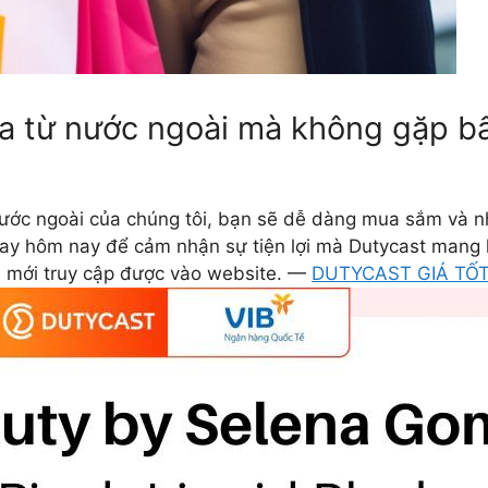
từ nước ngoài mà không gặp bất 
 nước ngoài của chúng tôi, bạn sẽ dễ dàng mua sắm và
gay hôm nay để cảm nhận sự tiện lợi mà Dutycast mang 
ồi mới truy cập được vào website. —
DUTYCAST GIÁ TỐ