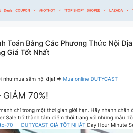
t
Deals
COUPON
#HOTHOT
*TOP SHOP*
SHOPEE
LAZADA
h Toán Bằng Các Phương Thức Nội Địa
g Giá Tốt Nhất
ợi như mua sắm nội địa! =>
Mua online DUTYCAST
 GIẢM 70%!
 mạnh chỉ trong một thời gian giới hạn. Hãy nhanh châ
der Sale trở thành tâm điểm thời trang với những mẫu đ
-to-70
—
DUTYCAST GIÁ TỐT NHẤT
Day Hour Minute 