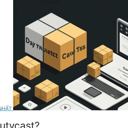
 NHẤT
utycast?