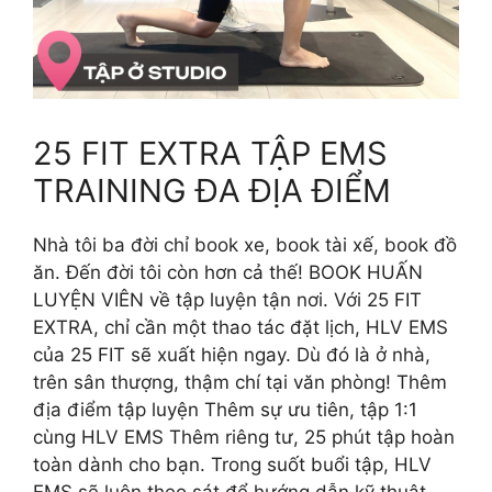
25 FIT EXTRA TẬP EMS
TRAINING ĐA ĐỊA ĐIỂM
Nhà tôi ba đời chỉ book xe, book tài xế, book đồ
ăn. Đến đời tôi còn hơn cả thế! BOOK HUẤN
LUYỆN VIÊN về tập luyện tận nơi. Với 25 FIT
EXTRA, chỉ cần một thao tác đặt lịch, HLV EMS
của 25 FIT sẽ xuất hiện ngay. Dù đó là ở nhà,
trên sân thượng, thậm chí tại văn phòng! Thêm
địa điểm tập luyện Thêm sự ưu tiên, tập 1:1
cùng HLV EMS Thêm riêng tư, 25 phút tập hoàn
toàn dành cho bạn. Trong suốt buổi tập, HLV
EMS sẽ luôn theo sát để hướng dẫn kỹ thuật