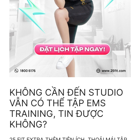
KHÔNG CẦN ĐẾN STUDIO
VẪN CÓ THỂ TẬP EMS
TRAINING, TIN ĐƯỢC
KHÔNG?
25 FIT EXTRA THÊM TIỆN ÍCH, THOẢI MÁI TẬP