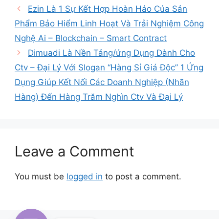
Ezin Là 1 Sự Kết Hợp Hoàn Hảo Của Sản
Phẩm Bảo Hiểm Linh Hoạt Và Trải Nghiệm Công
Nghệ Ai – Blockchain – Smart Contract
Dimuadi Là Nền Tảng/ứng Dụng Dành Cho
Ctv – Đại Lý Với Slogan “Hàng Sỉ Giá Độc” 1 Ứng
Dụng Giúp Kết Nối Các Doanh Nghiệp (Nhãn
Hàng) Đến Hàng Trăm Nghìn Ctv Và Đại Lý
Leave a Comment
You must be
logged in
to post a comment.