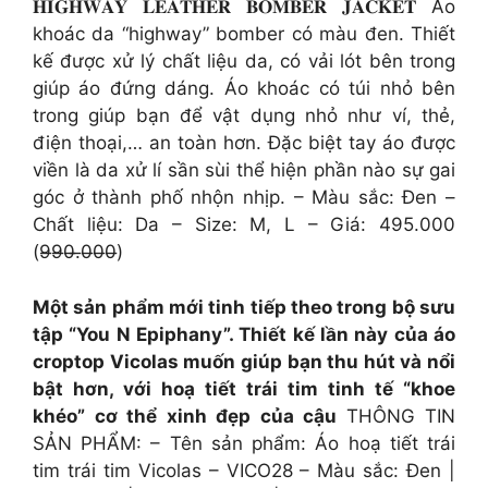
𝐇𝐈𝐆𝐇𝐖𝐀𝐘 𝐋𝐄𝐀𝐓𝐇𝐄𝐑 𝐁𝐎𝐌𝐁𝐄𝐑 𝐉𝐀𝐂𝐊𝐄𝐓 Áo
khoác da “highway” bomber có màu đen. Thiết
kế được xử lý chất liệu da, có vải lót bên trong
giúp áo đứng dáng. Áo khoác có túi nhỏ bên
trong giúp bạn để vật dụng nhỏ như ví, thẻ,
điện thoại,… an toàn hơn. Đặc biệt tay áo được
viền là da xử lí sần sùi thể hiện phần nào sự gai
góc ở thành phố nhộn nhịp. – Màu sắc: Đen –
Chất liệu: Da – Size: M, L – Giá: 495.000
(9̶9̶0̶.̶0̶0̶0̶)
Một sản phẩm mới tinh tiếp theo trong bộ sưu
tập “You N Epiphany”. Thiết kế lần này của áo
croptop Vicolas muốn giúp bạn thu hút và nổi
bật hơn, với hoạ tiết trái tim tinh tế “khoe
khéo” cơ thể xinh đẹp của cậu
THÔNG TIN
SẢN PHẨM: – Tên sản phẩm: Áo hoạ tiết trái
tim trái tim Vicolas – VICO28 – Màu sắc: Đen |