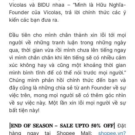
Vicolas và BIDU nhaa – “Mình là Hữu Nghĩa-
Founder của Vicolas, trả lời chính thức các ý
kiến các bạn đưa ra.
Đầu tiên cho mình chân thành xin lỗi tới mọi
người về những tranh luận trong những ngày
qua, thời gian vừa rồi mình chưa lên tiếng ngay
vì mình chắn chắn khi lên tiếng sẽ có nhiều cảm
xúc không hay và cũng một khoảng thời gian
mình bình tĩnh để có thể nói trước mọi người.”
Chúng mình phản hồi chính thức đến bạn và
đây cũng là những chia sẻ từ anh Founder về sự
việc trên, mong mọi người sẽ có thêm góc nhìn
về sự việc này. Một lần xin lỗi mọi người về sự
bất tiện này!
|𝐄𝐍𝐃 𝐎𝐅 𝐒𝐄𝐀𝐒𝐎𝐍 – 𝐒𝐀𝐋𝐄 𝐔𝐏𝐓𝐎 𝟓𝟎% 𝐎𝐅𝐅|
Đặt
hàng ngay tại Shopee Mall:
shopee.vn?