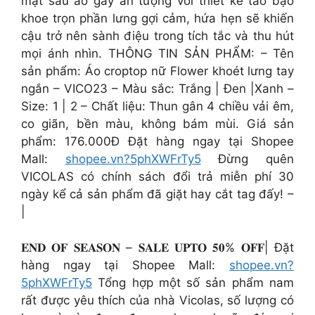
mặt sau áo gây ấn tượng với thiết kế táo bạo
khoe trọn phần lưng gợi cảm, hứa hẹn sẽ khiến
cậu trở nên sành điệu trong tích tắc và thu hút
mọi ánh nhìn. THÔNG TIN SẢN PHẨM: – Tên
sản phẩm: Áo croptop nữ Flower khoét lưng tay
ngắn – VICO23 – Màu sắc: Trắng | Đen |Xanh –
Size: 1 | 2 – Chất liệu: Thun gân 4 chiều vải êm,
co giãn, bền màu, không bám mùi. Giá sản
phẩm: 176.000Đ Đặt hàng ngay tại Shopee
Mall:
shopee.vn?5phXWFrTy5
Đừng quên
VICOLAS có chính sách đổi trả miễn phí 30
ngày kể cả sản phẩm đã giặt hay cắt tag đấy! –
|
𝐄𝐍𝐃 𝐎𝐅 𝐒𝐄𝐀𝐒𝐎𝐍 – 𝐒𝐀𝐋𝐄 𝐔𝐏𝐓𝐎 𝟓𝟎% 𝐎𝐅𝐅| Đặt
hàng ngay tại Shopee Mall:
shopee.vn?
5phXWFrTy5
Tổng hợp một số sản phẩm nam
rất được yêu thích của nhà Vicolas, số lượng có