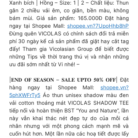
Xanh bích | Hồng – Size: 1 | 2 – Chất liệu: Thun
gân 2 chiều vải êm, co giãn, bền màu, không
bám mùi. Giá sản phẩm: 165.000Đ Đặt hàng
ngay tại Shopee Mall:
shopee.vn?7UpoHhb8hP
Đừng quên VICOLAS có chính sách đổi trả miễn
phí 30 ngày kể cả sản phẩm đã giặt hay cắt tag
đấy! Tham gia Vicolasian Group để biết được
những Tips về thời trang thú vị và nhận những
ưu đãi sớm nhất từ Vi nhé! –
|𝐄𝐍𝐃 𝐎𝐅 𝐒𝐄𝐀𝐒𝐎𝐍 – 𝐒𝐀𝐋𝐄 𝐔𝐏𝐓𝐎 𝟓𝟎% 𝐎𝐅𝐅| Đặt
hàng ngay tại Shopee Mall:
shopee.vn?
5phXWFrTy5
Áo thun unisex shadow màu đen
vải cotton thoáng mát VICOLAS SHADOW TEE
tiếp nối và hoàn thiện BST “You and Nature”, lần
này vẫn khai thác nét đẹp tự do của mỗi cá
nhân nhưng với một phong cách mạnh mẽ và
cuốn hút hơn. Một lần nữa các hoạ tiết được lấy