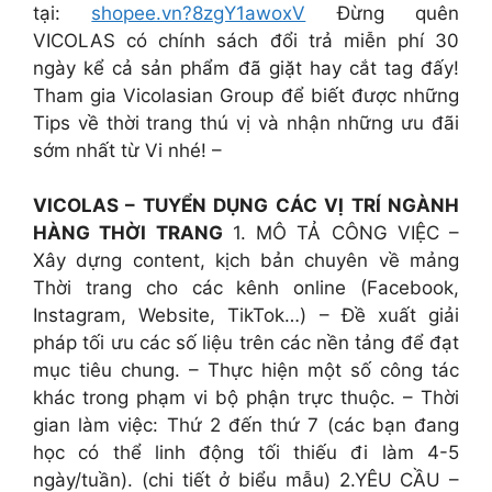
tại:
shopee.vn?8zgY1awoxV
Đừng quên
VICOLAS có chính sách đổi trả miễn phí 30
ngày kể cả sản phẩm đã giặt hay cắt tag đấy!
Tham gia Vicolasian Group để biết được những
Tips về thời trang thú vị và nhận những ưu đãi
sớm nhất từ Vi nhé! –
VICOLAS – TUYỂN DỤNG CÁC VỊ TRÍ NGÀNH
HÀNG THỜI TRANG
1. MÔ TẢ CÔNG VIỆC –
Xây dựng content, kịch bản chuyên về mảng
Thời trang cho các kênh online (Facebook,
Instagram, Website, TikTok…) – Đề xuất giải
pháp tối ưu các số liệu trên các nền tảng để đạt
mục tiêu chung. – Thực hiện một số công tác
khác trong phạm vi bộ phận trực thuộc. – Thời
gian làm việc: Thứ 2 đến thứ 7 (các bạn đang
học có thể linh động tối thiếu đi làm 4-5
ngày/tuần). (chi tiết ở biểu mẫu) 2.YÊU CẦU –