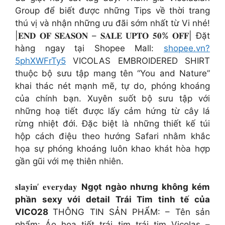
Group để biết được những Tips về thời trang
thú vị và nhận những ưu đãi sớm nhất từ Vi nhé!
|𝐄𝐍𝐃 𝐎𝐅 𝐒𝐄𝐀𝐒𝐎𝐍 – 𝐒𝐀𝐋𝐄 𝐔𝐏𝐓𝐎 𝟓𝟎% 𝐎𝐅𝐅| Đặt
hàng ngay tại Shopee Mall:
shopee.vn?
5phXWFrTy5
VICOLAS EMBROIDERED SHIRT
thuộc bộ sưu tập mang tên “You and Nature”
khai thác nét mạnh mẽ, tự do, phóng khoáng
của chính bạn. Xuyên suốt bộ sưu tập với
những hoạ tiết được lấy cảm hứng từ cây lá
rừng nhiệt đới. Đặc biệt là những thiết kế túi
hộp cách điệu theo hướng Safari nhằm khắc
họa sự phóng khoáng luôn khao khát hòa hợp
gần gũi với mẹ thiên nhiên.
𝐬𝐥𝐚𝐲𝐢𝐧’ 𝐞𝐯𝐞𝐫𝐲𝐝𝐚𝐲
Ngọt ngào nhưng không kém
phần sexy với detail Trái Tim tinh tế của
VICO28
THÔNG TIN SẢN PHẨM: – Tên sản
phẩm: Áo hoạ tiết trái tim trái tim Vicolas –