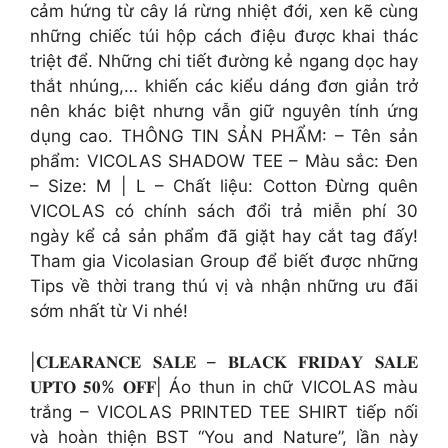
cảm hứng từ cây lá rừng nhiệt đới, xen kẽ cùng
những chiếc túi hộp cách điệu được khai thác
triệt để. Những chi tiết đường kẻ ngang dọc hay
thắt nhúng,… khiến các kiểu dáng đơn giản trở
nên khác biệt nhưng vẫn giữ nguyên tính ứng
dụng cao. THÔNG TIN SẢN PHẨM: – Tên sản
phẩm: VICOLAS SHADOW TEE – Màu sắc: Đen
– Size: M | L – Chất liệu: Cotton Đừng quên
VICOLAS có chính sách đổi trả miễn phí 30
ngày kể cả sản phẩm đã giặt hay cắt tag đấy!
Tham gia Vicolasian Group để biết được những
Tips về thời trang thú vị và nhận những ưu đãi
sớm nhất từ Vi nhé!
|𝐂𝐋𝐄𝐀𝐑𝐀𝐍𝐂𝐄 𝐒𝐀𝐋𝐄 – 𝐁𝐋𝐀𝐂𝐊 𝐅𝐑𝐈𝐃𝐀𝐘 𝐒𝐀𝐋𝐄
𝐔𝐏𝐓𝐎 𝟓𝟎% 𝐎𝐅𝐅| Áo thun in chữ VICOLAS màu
trắng – VICOLAS PRINTED TEE SHIRT tiếp nối
và hoàn thiện BST “You and Nature”, lần này