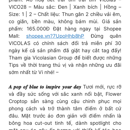
VICO28 – Màu sắc: Đen | Xanh bích | Hồng –
Size: 1 | 2 – Chất liệu: Thun gân 2 chiều vải êm,
co giãn, bền màu, không bám mùi. Giá sản
phẩm: 165.000Đ Đặt hàng ngay tại Shopee
Mall:
shopee.vn?7UpoHhb8hP
Đừng quên
VICOLAS có chính sách đổi trả miễn phí 30
ngày kể cả sản phẩm đã giặt hay cắt tag đấy!
Tham gia Vicolasian Group để biết được những
Tips về thời trang thú vị và nhận những ưu đãi
sớm nhất từ Vi nhé! –
𝑨 𝒑𝒐𝒑 𝒐𝒇 𝒃𝒍𝒖𝒆 𝒕𝒐 𝒊𝒏𝒔𝒑𝒊𝒓𝒆 𝒚𝒐𝒖𝒓 𝒅𝒂𝒚
Tươi mới, rực rỡ
và đầy sức sống với sắc xanh nổi bật, Flower
Croptop sẵn sàng cùng cậu chinh phục mọi
phong cách và trở thành tâm điểm ở bất cứ
đâu. Mặt trước áo đơn giản với điểm nhấn là
bông hoa cut-out tinh tế, dành spotlight cho