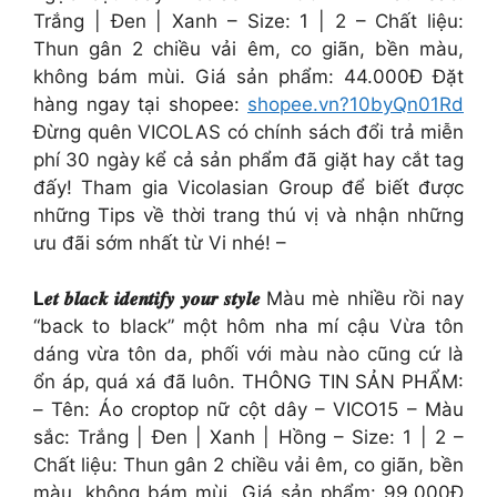
Trắng | Đen | Xanh – Size: 1 | 2 – Chất liệu:
Thun gân 2 chiều vải êm, co giãn, bền màu,
không bám mùi. Giá sản phẩm: 44.000Đ Đặt
hàng ngay tại shopee:
shopee.vn?10byQn01Rd
Đừng quên VICOLAS có chính sách đổi trả miễn
phí 30 ngày kể cả sản phẩm đã giặt hay cắt tag
đấy! Tham gia Vicolasian Group để biết được
những Tips về thời trang thú vị và nhận những
ưu đãi sớm nhất từ Vi nhé! –
L𝒆𝒕 𝒃𝒍𝒂𝒄𝒌 𝒊𝒅𝒆𝒏𝒕𝒊𝒇𝒚 𝒚𝒐𝒖𝒓 𝒔𝒕𝒚𝒍𝒆
Màu mè nhiều rồi nay
“back to black” một hôm nha mí cậu Vừa tôn
dáng vừa tôn da, phối với màu nào cũng cứ là
ổn áp, quá xá đã luôn. THÔNG TIN SẢN PHẨM:
– Tên: Áo croptop nữ cột dây – VICO15 – Màu
sắc: Trắng | Đen | Xanh | Hồng – Size: 1 | 2 –
Chất liệu: Thun gân 2 chiều vải êm, co giãn, bền
màu, không bám mùi. Giá sản phẩm: 99.000Đ