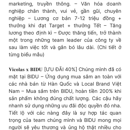
marketing, truyền thông. – Văn hóa doanh
nghiệp chân thành, vui vẻ, gần gũi, chuyên
nghiệp – Lương cơ bản 7-12 triệu đồng +
thưởng khi đạt Target + thưởng Tết – Tăng
lương theo định kì – Được thăng tiến, trở thành
một trong những team leader của công ty về
sau làm việc tốt và gắn bó lâu dài. (Chi tiết ở
từng biểu mẫu)
𝐕𝐢𝐜𝐨𝐥𝐚𝐬 𝐱 𝐁𝐈𝐃𝐔 [ƯU ĐÃI 40%] Chúng mình đã có
mặt tại BIDU – Ứng dụng mua sắm an toàn với
các nhà bán từ Hàn Quốc và Local Brand Việt
Nam – Mua sắm trên BIDU, hoàn tiền 200% khi
sản phẩm không đúng chất lượng. Các cậu hãy
nhanh sử dụng những ưu đãi độc quyền đó nha.
Tiết lộ với các nàng đây là sự hợp tác quan
trọng của team chúng mình và BIDU mong mọi
người sẽ yêu thương và ủng hộ thật nhiều cho