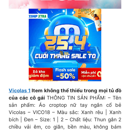
Vicolas 1
Item không thể thiếu trong mọi tủ đồ
của các cô gái
THÔNG TIN SẢN PHẨM: – Tên
sản phẩm: Áo croptop nữ tay ngắn cổ bẻ
Vicolas – VICO18 – Màu sắc: Xanh rêu | Xanh
bích | Đen – Size: 1 | 2 – Chất liệu: Thun gân 2
chiều vải êm, co giãn, bền màu, không bám