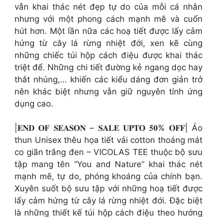
vẫn khai thác nét đẹp tự do của mỗi cá nhân
nhưng với một phong cách mạnh mẽ và cuốn
hút hơn. Một lần nữa các hoạ tiết được lấy cảm
hứng từ cây lá rừng nhiệt đới, xen kẽ cùng
những chiếc túi hộp cách điệu được khai thác
triệt để. Những chi tiết đường kẻ ngang dọc hay
thắt nhúng,… khiến các kiểu dáng đơn giản trở
nên khác biệt nhưng vẫn giữ nguyên tính ứng
dụng cao.
|𝐄𝐍𝐃 𝐎𝐅 𝐒𝐄𝐀𝐒𝐎𝐍 – 𝐒𝐀𝐋𝐄 𝐔𝐏𝐓𝐎 𝟓𝟎% 𝐎𝐅𝐅| Áo
thun Unisex thêu họa tiết vải cotton thoáng mát
co giãn trắng đen – VICOLAS TEE thuộc bộ sưu
tập mang tên “You and Nature” khai thác nét
mạnh mẽ, tự do, phóng khoáng của chính bạn.
Xuyên suốt bộ sưu tập với những hoạ tiết được
lấy cảm hứng từ cây lá rừng nhiệt đới. Đặc biệt
là những thiết kế túi hộp cách điệu theo hướng