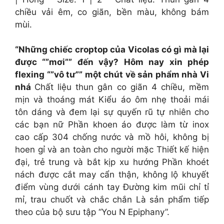
chiều vải êm, co giãn, bền màu, không bám
mùi.
“Những chiếc croptop của Vicolas có gì mà lại
được “”mơi”” đến vậy? Hôm nay xin phép
flexing “”vô tư”” một chút về sản phẩm nhà Vi
nhá
Chất liệu thun gân co giãn 4 chiều, mềm
mịn và thoáng mát Kiểu áo ôm nhẹ thoải mái
tôn dáng và đem lại sự quyến rũ tự nhiên cho
các bạn nữ Phần khoen áo được làm từ inox
cao cấp 304 chống nước và mồ hôi, không bị
hoen gỉ và an toàn cho người mặc Thiết kế hiện
đại, trẻ trung và bắt kịp xu hướng Phần khoét
nách được cắt may cẩn thận, không lộ khuyết
điểm vùng dưới cánh tay Đường kim mũi chỉ tỉ
mỉ, trau chuốt và chắc chắn Là sản phẩm tiếp
theo của bộ sưu tập “You N Epiphany”.