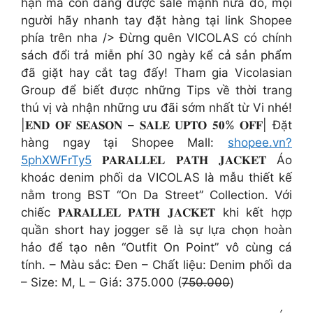
hạn mà còn đang được sale mạnh nữa đó, mọi
người hãy nhanh tay đặt hàng tại link Shopee
phía trên nha /> Đừng quên VICOLAS có chính
sách đổi trả miễn phí 30 ngày kể cả sản phẩm
đã giặt hay cắt tag đấy! Tham gia Vicolasian
Group để biết được những Tips về thời trang
thú vị và nhận những ưu đãi sớm nhất từ Vi nhé!
|𝐄𝐍𝐃 𝐎𝐅 𝐒𝐄𝐀𝐒𝐎𝐍 – 𝐒𝐀𝐋𝐄 𝐔𝐏𝐓𝐎 𝟓𝟎% 𝐎𝐅𝐅| Đặt
hàng ngay tại Shopee Mall:
shopee.vn?
5phXWFrTy5
𝐏𝐀𝐑𝐀𝐋𝐋𝐄𝐋 𝐏𝐀𝐓𝐇 𝐉𝐀𝐂𝐊𝐄𝐓 Áo
khoác denim phối da VICOLAS là mẫu thiết kế
nằm trong BST “On Da Street” Collection. Với
chiếc 𝐏𝐀𝐑𝐀𝐋𝐋𝐄𝐋 𝐏𝐀𝐓𝐇 𝐉𝐀𝐂𝐊𝐄𝐓 khi kết hợp
quần short hay jogger sẽ là sự lựa chọn hoàn
hảo để tạo nên “Outfit On Point” vô cùng cá
tính. – Màu sắc: Đen – Chất liệu: Denim phối da
– Size: M, L – Giá: 375.000 (7̶5̶0̶.̶0̶0̶0̶)