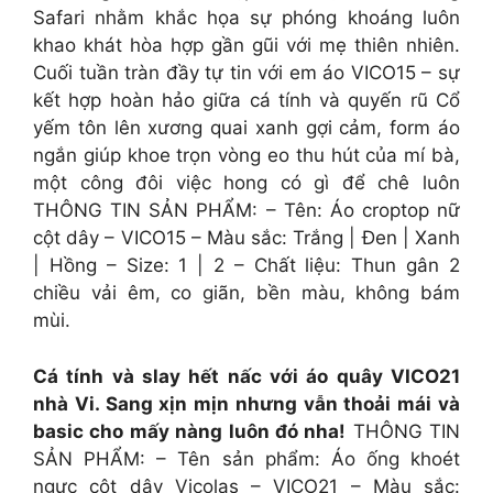
Safari nhằm khắc họa sự phóng khoáng luôn
khao khát hòa hợp gần gũi với mẹ thiên nhiên.
Cuối tuần tràn đầy tự tin với em áo VICO15 – sự
kết hợp hoàn hảo giữa cá tính và quyến rũ Cổ
yếm tôn lên xương quai xanh gợi cảm, form áo
ngắn giúp khoe trọn vòng eo thu hút của mí bà,
một công đôi việc hong có gì để chê luôn
THÔNG TIN SẢN PHẨM: – Tên: Áo croptop nữ
cột dây – VICO15 – Màu sắc: Trắng | Đen | Xanh
| Hồng – Size: 1 | 2 – Chất liệu: Thun gân 2
chiều vải êm, co giãn, bền màu, không bám
mùi.
Cá tính và slay hết nấc với áo quây VICO21
nhà Vi. Sang xịn mịn nhưng vẫn thoải mái và
basic cho mấy nàng luôn đó nha!
THÔNG TIN
SẢN PHẨM: – Tên sản phẩm: Áo ống khoét
ngực cột dây Vicolas – VICO21 – Màu sắc: