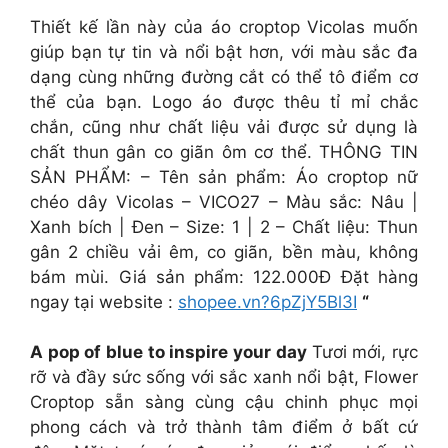
Thiết kế lần này của áo croptop Vicolas muốn
giúp bạn tự tin và nổi bật hơn, với màu sắc đa
dạng cùng những đường cắt có thể tô điểm cơ
thể của bạn. Logo áo được thêu tỉ mỉ chắc
chắn, cũng như chất liệu vải được sử dụng là
chất thun gân co giãn ôm cơ thể. THÔNG TIN
SẢN PHẨM: – Tên sản phẩm: Áo croptop nữ
chéo dây Vicolas – VICO27 – Màu sắc: Nâu |
Xanh bích | Đen – Size: 1 | 2 – Chất liệu: Thun
gân 2 chiều vải êm, co giãn, bền màu, không
bám mùi. Giá sản phẩm: 122.000Đ Đặt hàng
ngay tại website :
shopee.vn?6pZjY5Bl3I
“
A pop of blue to inspire your day
Tươi mới, rực
rỡ và đầy sức sống với sắc xanh nổi bật, Flower
Croptop sẵn sàng cùng cậu chinh phục mọi
phong cách và trở thành tâm điểm ở bất cứ