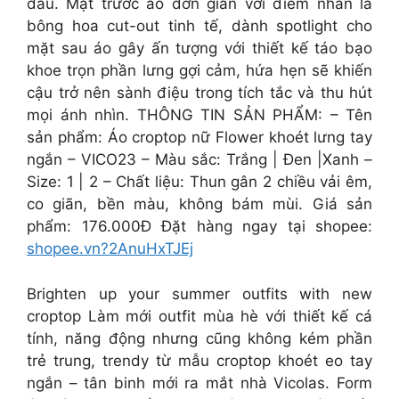
đâu. Mặt trước áo đơn giản với điểm nhấn là
bông hoa cut-out tinh tế, dành spotlight cho
mặt sau áo gây ấn tượng với thiết kế táo bạo
khoe trọn phần lưng gợi cảm, hứa hẹn sẽ khiến
cậu trở nên sành điệu trong tích tắc và thu hút
mọi ánh nhìn. THÔNG TIN SẢN PHẨM: – Tên
sản phẩm: Áo croptop nữ Flower khoét lưng tay
ngắn – VICO23 – Màu sắc: Trắng | Đen |Xanh –
Size: 1 | 2 – Chất liệu: Thun gân 2 chiều vải êm,
co giãn, bền màu, không bám mùi. Giá sản
phẩm: 176.000Đ Đặt hàng ngay tại shopee:
shopee.vn?2AnuHxTJEj
Brighten up your summer outfits with new
croptop Làm mới outfit mùa hè với thiết kế cá
tính, năng động nhưng cũng không kém phần
trẻ trung, trendy từ mẫu croptop khoét eo tay
ngắn – tân binh mới ra mắt nhà Vicolas. Form