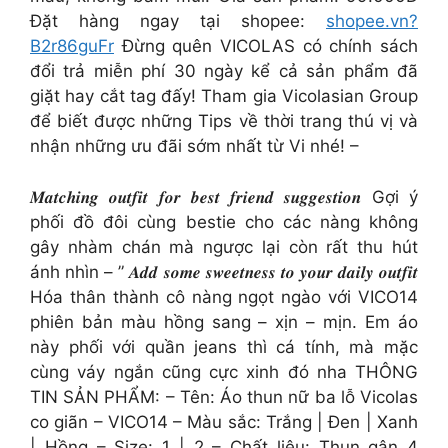
Đặt hàng ngay tại shopee:
shopee.vn?
B2r86guFr
Đừng quên VICOLAS có chính sách
đổi trả miễn phí 30 ngày kể cả sản phẩm đã
giặt hay cắt tag đấy! Tham gia Vicolasian Group
để biết được những Tips về thời trang thú vị và
nhận những ưu đãi sớm nhất từ Vi nhé! –
𝑴𝒂𝒕𝒄𝒉𝒊𝒏𝒈 𝒐𝒖𝒕𝒇𝒊𝒕 𝒇𝒐𝒓 𝒃𝒆𝒔𝒕 𝒇𝒓𝒊𝒆𝒏𝒅 𝒔𝒖𝒈𝒈𝒆𝒔𝒕𝒊𝒐𝒏 Gợi ý
phối đồ đôi cùng bestie cho các nàng không
gây nhàm chán mà ngược lại còn rất thu hút
ánh nhìn – ” 𝑨𝒅𝒅 𝒔𝒐𝒎𝒆 𝒔𝒘𝒆𝒆𝒕𝒏𝒆𝒔𝒔 𝒕𝒐 𝒚𝒐𝒖𝒓 𝒅𝒂𝒊𝒍𝒚 𝒐𝒖𝒕𝒇𝒊𝒕
Hóa thân thành cô nàng ngọt ngào với VICO14
phiên bản màu hồng sang – xịn – mịn. Em áo
này phối với quần jeans thì cá tính, mà mặc
cùng váy ngắn cũng cực xinh đó nha THÔNG
TIN SẢN PHẨM: – Tên: Áo thun nữ ba lỗ Vicolas
co giãn – VICO14 – Màu sắc: Trắng | Đen | Xanh
| Hồng – Size: 1 | 2 – Chất liệu: Thun gân 4