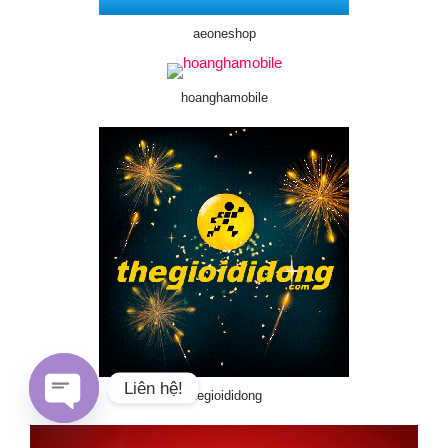
aeoneshop
hoanghamobile
Liên hệ!
thegioididong
Open chaty