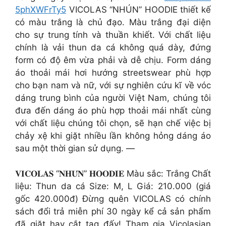
5phXWFrTy5
VICOLAS “NHÚN” HOODIE thiết kế
có màu trắng là chủ đạo. Màu trắng đại diện
cho sự trung tính và thuần khiết. Với chất liệu
chính là vải thun da cá không quá dày, đứng
form có độ êm vừa phải và dễ chịu. Form dáng
áo thoải mái hơi hướng streetswear phù hợp
cho bạn nam và nữ, với sự nghiên cứu kĩ về vóc
dáng trung bình của người Việt Nam, chúng tôi
đưa đến dáng áo phù hợp thoải mái nhất cùng
với chất liệu chúng tôi chọn, sẽ hạn chế việc bị
chảy xệ khi giặt nhiều lần không hỏng dáng áo
sau một thời gian sử dụng. —
𝐕𝐈𝐂𝐎𝐋𝐀𝐒 “𝐍𝐇𝐔́𝐍” 𝐇𝐎𝐎𝐃𝐈𝐄 Màu sắc: Trắng Chất
liệu: Thun da cá Size: M, L Giá: 210.000 (giá
gốc 420.000đ) Đừng quên VICOLAS có chính
sách đổi trả miễn phí 30 ngày kể cả sản phẩm
đã giặt hay cắt tag đấy! Tham gia Vicolasian