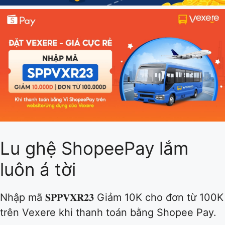
Lu ghệ ShopeePay lắm
luôn á tời
Nhập mã 𝐒𝐏𝐏𝐕𝐗𝐑𝟐𝟑 Giảm 10K cho đơn từ 100K
trên Vexere khi thanh toán bằng Shopee Pay.