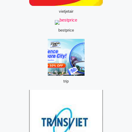
vietjetair
bestprice
trip