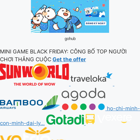
gohub
MINI GAME BLACK FRIDAY: CÔNG BỐ TOP NGƯỜI
CHƠI THẮNG CUỘC
Get the offer
ho-chi-minh-
con-minh-dai-ly…