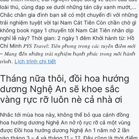
loài thú, cùng đạp xe dưới những tán cây xanh mướt,…
Chắc chắn gia đình bạn sẽ có một chuyến đi với những
trải nghiệm tuyệt vời tại Nam Cát Tiên Còn chần chờ gì
không book ngay 1 chuyến tới Nam Cát Tiên nhân dịp
nghỉ lễ này? Thời gian: 2 ngày 1 đêm Khởi hành từ: Hồ
Chí Minh 𝑃𝑌𝑆 𝑇𝑟𝑎𝑣𝑒𝑙: 𝑇𝑖𝑒̂𝑛 𝑝ℎ𝑜𝑛𝑔 𝑡𝑟𝑜𝑛𝑔 𝑐𝑎́𝑐 𝑡𝑢𝑦𝑒̂́𝑛 đ𝑖𝑒̂̉𝑚 𝑚𝑜̛́𝑖
– 𝑀𝑎𝑛𝑔 đ𝑒̂́𝑛 𝑛ℎ𝑢̛̃𝑛𝑔 𝑡𝑟𝑎̉𝑖 𝑛𝑔ℎ𝑖𝑒̣̂𝑚 ℎ𝑎̣𝑛ℎ 𝑝ℎ𝑢́𝑐 𝑡𝑟𝑜𝑛𝑔 𝑚𝑜̂̃𝑖 ℎ𝑎̀𝑛ℎ
𝑡𝑟𝑖̀𝑛ℎ.
Lịch trình chi tiết
Tháng nữa thôi, đồi hoa hướng
dương Nghệ An sẽ khoe sắc
vàng rực rỡ luôn nè cả nhà ơi
Nhắc tới mùa hoa này, không thể bỏ qua cánh đồng
hoa hướng dương Nghệ An nở rộ rực rỡ cả một vùng
được Đồi hoa hướng dương Nghệ An 1 năm nở 2 lần
vào tháng 3 – 4 và tháng 11 – 12. Đây cũng là thời điểm