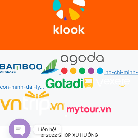
ho-chi-minh-
con-minh-dai-ly…
Liên hệ!
© 2022 SHOP XU HƯỚNG