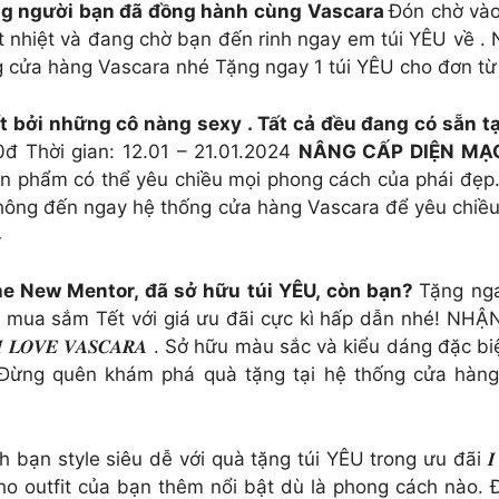
ững người bạn đã đồng hành cùng Vascara
Đón chờ va
n rất nhiệt và đang chờ bạn đến rinh ngay em túi YÊU vê
ống cửa hàng Vascara nhé Tặng ngay 1 túi YÊU cho đơn t
́t bởi những cô nàng sexy . Tất cả đều đang có sẵn 
0đ Thời gian: 12.01 – 21.01.2024
NÂNG CẤP DIỆN MẠ
n phẩm có thể yêu chiều mọi phong cách của phái đẹp
hông đến ngay hệ thống cửa hàng Vascara để yêu chiều 
4
he New Mentor, đã sở hữu túi YÊU, còn bạn?
Tặng ng
mua sắm Tết với giá ưu đãi cực kì hấp dẫn nhé! NHẬN 
𝑳𝑶𝑽𝑬 𝑽𝑨𝑺𝑪𝑨𝑹𝑨 . Sở hữu màu sắc và kiểu dáng đặc bi
. Đừng quên khám phá quà tặng tại hệ thống cửa ha
ạn style siêu dễ với quà tặng túi YÊU trong ưu đãi 𝑰 𝑳𝑶
m cho outfit của bạn thêm nổi bật dù là phong cách nào.