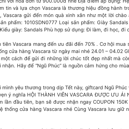
nh viên chỉ với hoá đơn từ 900.000đ nhé Địa điểm áp dụng
m tin và lựa chọn Vascara là thương hiệu đồng hành tro
a, Vascara gửi đến món quà xinh xắn như một lời chào 
ản phẩm: 1010SDN0777 Loại sản phẩm: Giày Sandals K
Kiểu giày: Sandals Phù hợp sử dụng: Đi làm, đi học, đi 
 tiên Vascara mang đến ưu đãi đến 70% . Cơ hội mua 
hống cửa hàng Vascara từ ngày mai nhé 24.01 – 04.02
 một cách để gửi đi những lời chúc tốt đẹp nhất mà còn
gười nhận. Hãy để “Ngũ Phúc” là nguồn cảm hứng cho mù
ơi mình yêu thương trong dịp Tết này, giftcard Ngũ Phú
và trọn vẹn ý nghĩa HỘI THÀNH VIÊN VASCARA ĐƯỢC Ư
ắm lần đầu tiên, bạn sẽ được nhận ngay COUPON 150K c
thống cửa hàng Vascara nhé Cùng Vascara lưu giữ nét