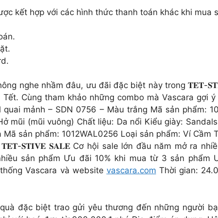
 được kết hợp với các hình thức thanh toán khác khi mua
oán.
ặt.
rd.
hông nghe nhầm đâu, ưu đãi đặc biệt này trong 𝐓𝐄𝐓-𝐒𝐓
 đón Tết. Cùng tham khảo những combo mà Vascara gợi y
heel quai mảnh – SDN 0756 – Màu trắng Mã sản phẩm: 
Hở mũi (mũi vuông) Chất liệu: Da nổi Kiểu giày: Sandals
 Mã sản phẩm: 1012WAL0256 Loại sản phẩm: Ví Cầm Tay 
-𝐒𝐓𝐈𝐕𝐄 𝐒𝐀𝐋𝐄 Cơ hội sale lớn đầu năm mở ra nhiề
hiều sản phẩm Ưu đãi 10% khi mua từ 3 sản phẩm Ưu
ệ thống Vascara và website
vascara.com
Thời gian: 24.0
quà đặc biệt trao gửi yêu thương đến những người b