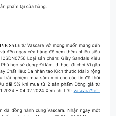
 sản phẩm tại cửa hàng.
𝐈𝐕𝐄 𝐒𝐀𝐋𝐄 từ Vascara với mong muốn mang đến
́ và đến ngay cửa hàng để xem thêm nhiều siêu
1010SDN0756 Loại sản phẩm: Giày Sandals Kiểu
 Phù hợp sử dụng: Đi làm, đi học, đi chơi Ví gập
Chất liệu: Da nhân tạo Kích thước (dài x rộng
u trải nghiệm mua sắm mới cho các tín đồ thời
 đãi 5% khi mua từ 2 sản phẩm Đồng giá từ
1.2024 – 04.02.2024 Xem chi tiết:
vascara?tet-
ạn đã đồng hành cùng Vascara. Nhận ngay một