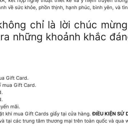
A, kết hợp nghệ thuật thiết kế và ý niệm truyền thống
nh về sức khỏe, phồn thịnh, hạnh phúc, bình yên, và tìn
 không chỉ là lời chúc mừn
 ra những khoảnh khắc đán
ua Gift Card.
 mua Gift Card.
d.
d.
uyến mãi.
ặt khi mua Gift Cards giấy tại cửa hàng.
ĐIỀU KIỆN SỬ 
và tại các trung tâm thương mại trên toàn quốc và qu