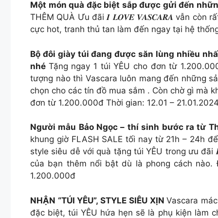
Một món quà đặc biệt sắp được gửi đến nh
THÊM QUÀ Ưu đãi 𝑰 𝑳𝑶𝑽𝑬 𝑽𝑨𝑺𝑪𝑨𝑹𝑨 vẫn cò
cực hot, tranh thủ tan làm đến ngay tại hệ th
Bộ đôi giày túi đang được săn lùng nhiều nhâ
nhé
Tặng ngay 1 túi YÊU cho đơn từ 1.200.00
tượng nào thì Vascara luôn mang đến những sả
chọn cho các tín đồ mua sắm . Còn chờ gì mà k
đơn từ 1.200.000đ Thời gian: 12.01 – 21.01.202
Người mẫu Bảo Ngọc – thí sinh bước ra từ T
khung giờ FLASH SALE tối nay từ 21h – 24h để 
style siêu dễ với quà tặng túi YÊU trong ưu đãi 𝑰 
của bạn thêm nổi bật dù là phong cách nào
1.200.000đ
NHẬN “TÚI YÊU”, STYLE SIÊU XỊN
Vascara mách b
đặc biệt, túi YÊU hứa hẹn sẽ là phụ kiện là