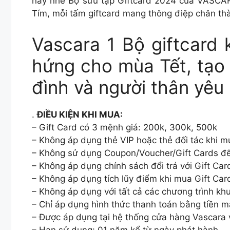
nay nhé Bộ sưu tập Giftcard 2024 của VASCAR
Tím, mỗi tấm giftcard mang thông điệp chân thà
Vascara 1 Bộ giftcard
hứng cho mùa Tết, tạo
đình và người thân yêu
.
ĐIỀU KIỆN KHI MUA:
– Gift Card có 3 mệnh giá: 200k, 300k, 500k
– Không áp dụng thẻ VIP hoặc thẻ đối tác khi m
– Không sử dụng Coupon/Voucher/Gift Cards để
– Không áp dụng chính sách đổi trả với Gift Car
– Không áp dụng tích lũy điểm khi mua Gift Car
– Không áp dụng với tất cả các chương trình kh
– Chỉ áp dụng hình thức thanh toán bằng tiền m
– Được áp dụng tại hệ thống cửa hàng Vascara 
– Hạn sử dụng: 01 năm kể từ ngày phát hành.