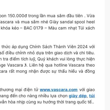
ngay coupon 150.000đ trong lần mua sắm đầu tiên . Vừa
ng Vascara và mua sắm nhé Giày sandal spool heel
 khóa kéo – BAC 0179 – Màu cam nhạt Túi xách
thức áp dụng Chính Sách Thành Viên 2024 với
ực hiện một số điều chỉnh nhỏ dựa trên giao dịch và chi tiêu.
 tra điểm tích luỹ, Quý khách vui lòng thực hiện
age Vascara 𝟑. Liên hệ qua hotline Vascara theo
ara rất mong nhận được sự thấu hiểu và đồng
 thương mại điện tử
www.vascara.com
với giao
ang đến cho nàng nhiều lựa chọn
giày dép
,
túi
 vẫn hòa nhịp cùng xu hướng thời trang quốc tế..