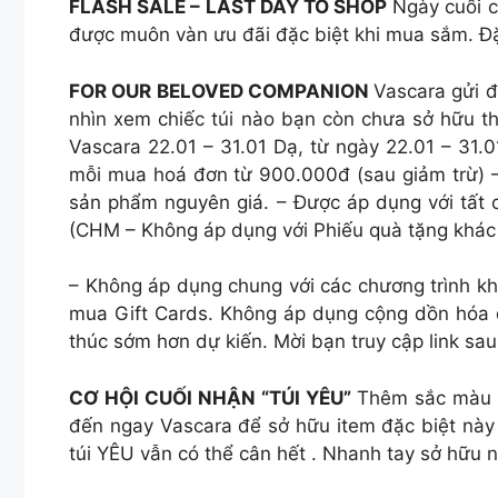
FLASH SALE – LAST DAY TO SHOP
Ngày cuối c
được muôn vàn ưu đãi đặc biệt khi mua sắm. Đặ
FOR OUR BELOVED COMPANION
Vascara gửi đ
nhìn xem chiếc túi nào bạn còn chưa sở hữu 
Vascara 22.01 – 31.01 Dạ, từ ngày 22.01 – 31
mỗi mua hoá đơn từ 900.000đ (sau giảm trừ) – 
sản phẩm nguyên giá. – Được áp dụng với tất c
(CHM – Không áp dụng với Phiếu quà tặng khác
– Không áp dụng chung với các chương trình k
mua Gift Cards. Không áp dụng cộng dồn hóa đ
thúc sớm hơn dự kiến. Mời bạn truy cập link sa
CƠ HỘI CUỐI NHẬN “TÚI YÊU”
Thêm sắc màu c
đến ngay Vascara để sở hữu item đặc biệt này nhé 
túi YÊU vẫn có thể cân hết . Nhanh tay sở hữ