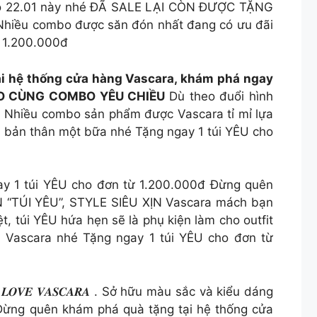
̀o 22.01 này nhé ĐÃ SALE LẠI CÒN ĐƯỢC TẶNG
̀ . Nhiều combo được săn đón nhất đang có ưu đãi
ừ 1.200.000đ
tại hệ thống cửa hàng Vascara, khám phá ngay
O CÙNG COMBO YÊU CHIỀU
Dù theo đuổi hình
. Nhiều combo sản phẩm được Vascara tỉ mỉ lựa
bản thân một bữa nhé Tặng ngay 1 túi YÊU cho
ay 1 túi YÊU cho đơn từ 1.200.000đ Đừng quên
“TÚI YÊU”, STYLE SIÊU XỊN Vascara mách bạn
ệt, túi YÊU hứa hẹn sẽ là phụ kiện làm cho outfit
̀ng Vascara nhé Tặng ngay 1 túi YÊU cho đơn từ
𝑽𝑬 𝑽𝑨𝑺𝑪𝑨𝑹𝑨 . Sở hữu màu sắc và kiểu dáng
 Đừng quên khám phá quà tặng tại hệ thống cửa