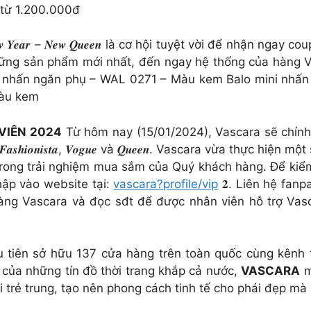
 từ 1.200.000đ
𝒘 𝒀𝒆𝒂𝒓 – 𝑵𝒆𝒘 𝑸𝒖𝒆𝒆𝒏 là cơ hội tuyệt vời để nhận 
 những sản phẩm mới nhất, đến ngay hệ thống của hà
 nhấn ngăn phụ – WAL 0271 – Màu kem Balo mini nhấn
Màu kem
 VIÊN 2024
Từ hôm nay (15/01/2024), Vascara sẽ chính 
𝒔𝒕, 𝑭𝒂𝒔𝒉𝒊𝒐𝒏𝒊𝒔𝒕𝒂, 𝑽𝒐𝒈𝒖𝒆 và 𝑸𝒖𝒆𝒆𝒏. Vascara vừa th
rong trải nghiệm mua sắm của Quý khách hàng. Để kiểm
hập vào website tại:
vascara?profile/vip
𝟐. Liên hệ fanp
hàng Vascara và đọc sđt để được nhân viên hỗ trợ Vasc
ầu tiên sở hữu 137 cửa hàng trên toàn quốc cùng kênh
của những tín đồ thời trang khắp cả nước,
VASCARA
m
i trẻ trung, tạo nên phong cách tinh tế cho phái đẹp mà