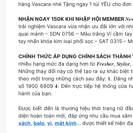
hàng Vascara nhé Tặng ngay 1 túi YÊU cho đơn
NHẬN NGAY 150K KHI NHẬP HỘI MEMBER
𝑵
trải nghiệm Vascara vừa nhận ưu đãi lớn với
quai mảnh – SDN 0756 – Màu trắng Ví cầm tay
tay nhấn khóa kim loại phối sọc – SAT 0315 – 
CHÍNH THỨC ÁP DỤNG CHÍNH SÁCH THÀNH
nhiều hạng mức đa dạng hơn từ 𝑭𝒓𝒆𝒔𝒉𝒆𝒓, 𝑺𝒕𝒚𝒍
Những thay đổi này có thể tạo ra sự khác biệt t
theo một trong những cách sau đây: 𝟏. Đăng n
số 1900 6909 𝟒. Đến trực tiếp hệ thống cửa 
hành của bạn.
Được biết đến là thương hiệu thời trang nữ đ
diện hoàn toàn mới, đáp ứng nhu cầu mua sắm 
xách
,
balo
,
ví
,
mắt kính
… được thiết kế hiện đạ