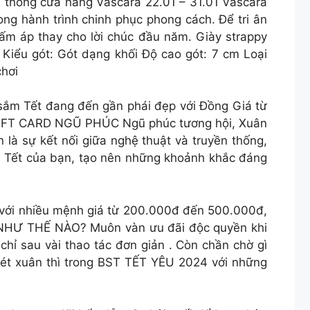
: Hệ thống cửa hàng Vascara 22.01 – 31.01 Vascara
ng hành trình chinh phục phong cách. Để tri ân
ấm áp thay cho lời chúc đầu năm. Giày strappy
iểu gót: Gót dạng khối Độ cao gót: 7 cm Loại
chơi
sắm Tết đang đến gần phái đẹp với Đồng Giá từ
 GIFT CARD NGŨ PHÚC Ngũ phúc tương hội, Xuân
 là sự kết nối giữa nghệ thuật và truyền thống,
a Tết của bạn, tạo nên những khoảnh khắc đáng
c với nhiều mệnh giá từ 200.000đ đến 500.000đ,
U ÁI NHƯ THẾ NÀO? Muôn vàn ưu đãi độc quyền khi
hỉ sau vài thao tác đơn giản . Còn chần chờ gì
 xuân thì trong BST TẾT YÊU 2024 với những