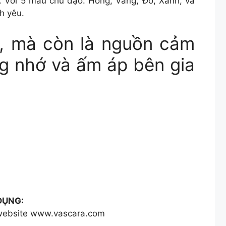
. Với 5 màu chủ đạo: Hồng, Vàng, Đỏ, Xanh, và
h yêu.
g, mà còn là nguồn cảm
g nhớ và ấm áp bên gia
DỤNG:
a website www.vascara.com