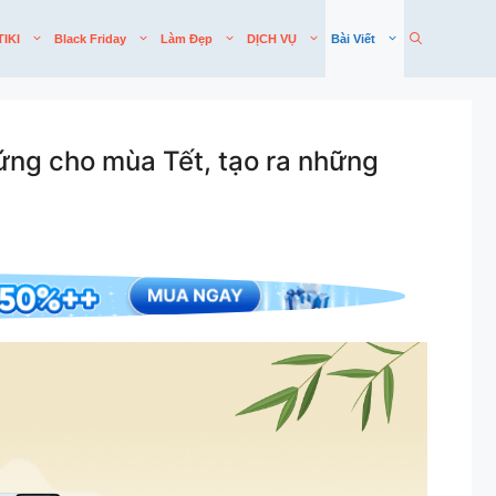
TIKI
Black Friday
Làm Đẹp
DỊCH VỤ
Bài Viết
hứng cho mùa Tết, tạo ra những