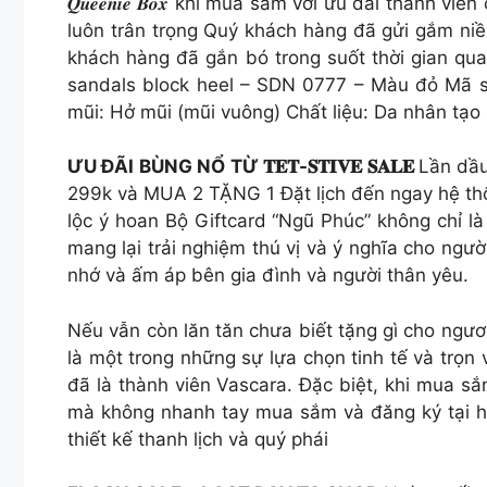
𝑸𝒖𝒆𝒆𝒏𝒊𝒆 𝑩𝒐𝒙 khi mua sắm với ưu đãi thà
luôn trân trọng Quý khách hàng đã gửi gắm niề
khách hàng đã gắn bó trong suốt thời gian qu
sandals block heel – SDN 0777 – Màu đỏ Mã s
mũi: Hở mũi (mũi vuông) Chất liệu: Da nhân tạo 
ƯU ĐÃI BÙNG NỔ TỪ 𝐓𝐄𝐓-𝐒𝐓𝐈𝐕𝐄 𝐒𝐀𝐋𝐄
Lần dầu
299k và MUA 2 TẶNG 1 Đặt lịch đến ngay hệ t
lộc ý hoan Bộ Giftcard “Ngũ Phúc” không chỉ là
mang lại trải nghiệm thú vị và ý nghĩa cho n
nhớ và ấm áp bên gia đình và người thân yêu.
Nếu vẫn còn lăn tăn chưa biết tặng gì cho ngư
là một trong những sự lựa chọn tinh tế 
đã là thành viên Vascara. Đặc biệt, khi mua s
mà không nhanh tay mua sắm và đăng ký tại hệ 
thiết kế thanh lịch và quý phái