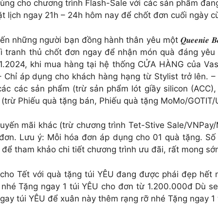
ùng cho chương trình Flash-Sale với các sản phẩm đan
t lịch ngay 21h – 24h hôm nay để chốt đơn cuối ngày c
ến những người bạn đồng hành thân yêu một 𝑸𝒖𝒆𝒆𝒏𝒊𝒆
thì tranh thủ chốt đơn ngay để nhận món quà đáng yêu
.01.2024, khi mua hàng tại hệ thống CỬA HÀNG của Vas
Chỉ áp dụng cho khách hàng hạng từ Stylist trở lên. –
ác các sản phẩm (trừ sản phẩm lót giầy silicon (ACC),
 (trừ Phiếu quà tặng bán, Phiếu quà tặng MoMo/GOTIT/
huyến mãi khác (trừ chương trình Tet-Stive Sale/VNPa
ơn. Lưu ý: Mỗi hóa đơn áp dụng cho 01 quà tặng. Số l
u để tham khảo chi tiết chương trình ưu đãi, rất mong s
ho Tết với quà tặng túi YÊU đang được phái đẹp hết m
Tặng ngay 1 túi YÊU cho đơn từ 1.200.000đ Dù sexy ta
u ngay túi YÊU để xuân này thêm rạng rỡ nhé Tặng ngay