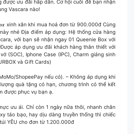
g được ưu đãi hấp dẫn. Cơ hội cuối để bạn nhận
ùng Vascara nào!
 𝑩𝒐𝒙 xinh xắn khi mua hoá đơn từ 900.000đ Cùng
 này nhé Địa điểm áp dụng: Hệ thống cửa hàng
cara, với bạn sẽ nhận ngay 01 Queenie Box với
 Được áp dụng ưu đãi khách hàng thân thiết với
 vớ (SOC), Iphone Case (IPC), Charm giáng sinh
URBOX và Gift Cards)
y/MoMo/ShopeePay nếu có). – Không áp dụng khi
ượng quà tặng có hạn, chương trình có thể kết
ớm được phục vụ bạn ạ.
ực ưu ái. Chỉ còn 1 ngày nữa thôi, nhanh chân
́o bạo, hay dịu dàng truyền thống thì chiếc
 1 túi YÊU cho đơn từ 1.200.000đ