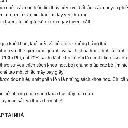
con!
̂́ 𝟮/𝟰, Umbalena chúc các con luôn tìm thấy niềm vui bất tận, các chu
 mơ rực rỡ và một trái tim đầy yêu thương.
 chạm, cả thế giới sẽ mở ra ngay trước mắt!
 quá khô khan, khó hiểu và trẻ em sẽ không hứng thú.
nhiên với thế giới xung quanh, và sách khoa học chính là cánh
hâu Phi, chỉ 20% sách dành cho trẻ em là non-fiction, và con s
 thực sự yêu thích sách khoa học, bởi chúng giúp các bé tìm hi
 chế tạo một chiếc máy bay giấy!
ược đọc nhiều nhất phần lớn là những sách khoa học. Chỉ cần c
ại thử những cuốn sách khoa học đầy hấp dẫn.
đầy màu sắc và thú vị hơn nhé!
ẬP TẠI NHÀ