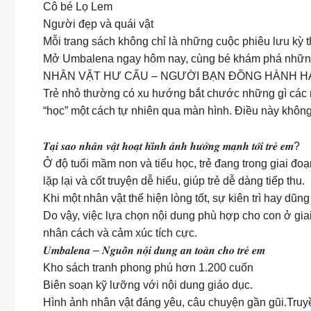
Cô bé Lọ Lem
Người đẹp và quái vật
Mỗi trang sách không chỉ là những cuộc phiêu lưu kỳ 
Mở Umbalena ngay hôm nay, cùng bé khám phá những c
NHÂN VẬT HƯ CẤU – NGƯỜI BẠN ĐỒNG HÀNH H
Trẻ nhỏ thường có xu hướng bắt chước những gì các n
“học” một cách tự nhiên qua màn hình. Điều này không ch
𝑻𝒂̣𝒊 𝒔𝒂𝒐 𝒏𝒉𝒂̂𝒏 𝒗𝒂̣̂𝒕 𝒉𝒐𝒂̣𝒕 𝒉𝒊̀𝒏𝒉 𝒂̉𝒏𝒉 𝒉𝒖̛𝒐̛̉𝒏𝒈 𝒎𝒂̣𝒏𝒉 𝒕𝒐̛́𝒊 𝒕𝒓𝒆̉ 𝒆𝒎?
Ở độ tuổi mầm non và tiểu học, trẻ đang trong giai đoạn
lặp lại và cốt truyện dễ hiểu, giúp trẻ dễ dàng tiếp thu.
Khi một nhân vật thể hiện lòng tốt, sự kiên trì hay dũ
Do vậy, việc lựa chọn nội dung phù hợp cho con ở giai
nhân cách và cảm xúc tích cực.
𝑼𝒎𝒃𝒂𝒍𝒆𝒏𝒂 – 𝑵𝒈𝒖𝒐̂̀𝒏 𝒏𝒐̣̂𝒊 𝒅𝒖𝒏𝒈 𝒂𝒏 𝒕𝒐𝒂̀𝒏 𝒄𝒉𝒐 𝒕𝒓𝒆̉ 𝒆𝒎
Kho sách tranh phong phú hơn 1.200 cuốn
Biên soạn kỹ lưỡng với nội dung giáo dục.
Hình ảnh nhân vật đáng yêu, câu chuyện gần gũi.Truyền