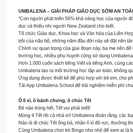
UMBALENA – GIẢI PHÁP GIÁO DỤC SỚM AN TOÀ
“Con người phát triển 50% khả năng học của người đó 
dục và thiếu nhi người New Zealand cho biết.
Tổ chức Giáo dục, Khoa học và Văn hóa của Liên Hợp Q
trội của não bộ, những năm đầu đời này sẽ đặt nền tảng
Chính sự quan trọng của giai đoạn này, ba mẹ nên để t
trường học, nhiều phụ huynh cũng sử dụng Umbalena n
Hơn 1.000 cuốn sách tiếng Việt và tiếng Anh, cùng cá
Umbalena tạo ra môi trường học tập an toàn, không q
Ứng dụng được thiết kế để phù hợp với trẻ em, cho phé
Tải App Umbalena School để trải nghiệm miễn phí chư
Ô lì xì, ô bánh chưng, ô chúc Tết
Bé nào trúng hết, Tết vui phải biết!
Mùng 4 Tết rồi cả nhà ơi! Umbalena đoán rằng, các b
Nào là đi chúc Tết ông bà, nhận lì xì đỏ rực, thưởng
Cùng Umbalena chơi trò Bingo nho nhỏ để xem ai là b