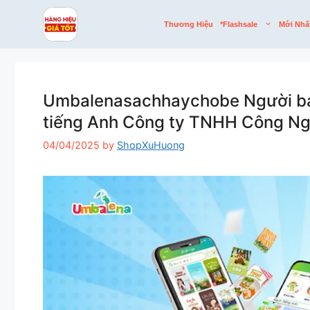
Skip
to
Thương Hiệu
*flashsale
Mới Nhấ
content
Umbalenasachhaychobe Người bạn
tiếng Anh Công ty TNHH Công N
04/04/2025
by
ShopXuHuong