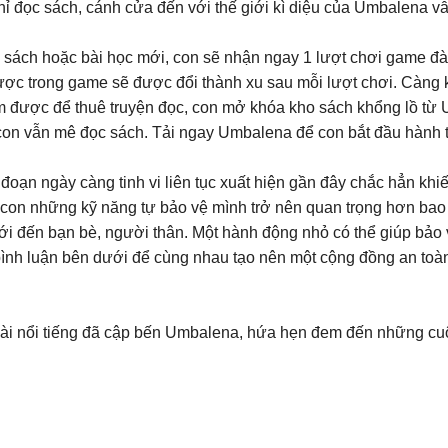
hỉ đọc sách, cánh cửa đến với thế giới kì diệu của Umbalena v
 khi đọc xong 4 cuốn sách hoặc bài học mới, con sẽ nhận ngay 1 lượt chơi gam
̛̀: Số vàng con đào được trong game sẽ được đổi thành xu sau mỗi lượt chơi. C
̛́𝐢: Dùng xu vừa kiếm được để thuê truyện đọc, con mở khóa kho sách khổng lồ
con vẫn mê đọc sách. Tải ngay Umbalena để con bắt đầu hành tr
ủ đoạn ngày càng tinh vi liên tục xuất hiện gần đây chắc hẳn khi
 con những kỹ năng tự bảo vệ mình trở nên quan trọng hơn bao 
ới đến bạn bè, người thân. Một hành động nhỏ có thể giúp bảo v
ình luận bên dưới để cùng nhau tạo nên một cộng đồng an toàn
ài nổi tiếng đã cập bến Umbalena, hứa hẹn đem đến những cuộc