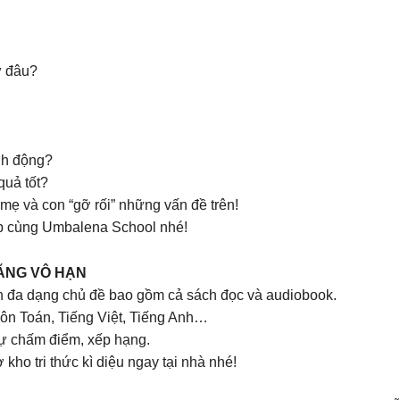
ừ đâu?
inh động?
quả tốt?
 mẹ và con “gỡ rối” những vấn đề trên!
ập cùng Umbalena School nhé!
NĂNG VÔ HẠN
 đa dạng chủ đề bao gồm cả sách đọc và audiobook.
ôn Toán, Tiếng Việt, Tiếng Anh…
ự chấm điểm, xếp hạng.
o tri thức kì diệu ngay tại nhà nhé!