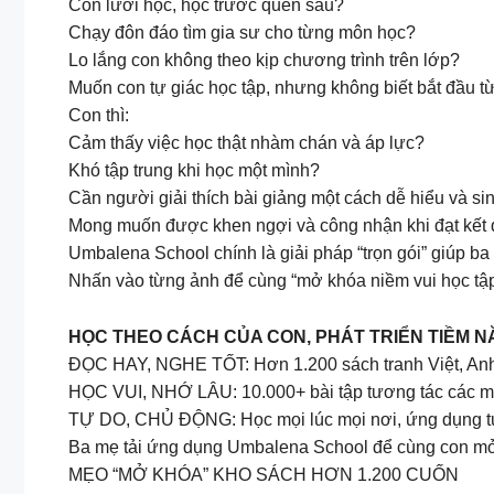
Con lười học, học trước quên sau?
Chạy đôn đáo tìm gia sư cho từng môn học?
Lo lắng con không theo kịp chương trình trên lớp?
Muốn con tự giác học tập, nhưng không biết bắt đầu t
Con thì:
Cảm thấy việc học thật nhàm chán và áp lực?
Khó tập trung khi học một mình?
Cần người giải thích bài giảng một cách dễ hiểu và s
Mong muốn được khen ngợi và công nhận khi đạt kết 
Umbalena School chính là giải pháp “trọn gói” giúp ba
Nhấn vào từng ảnh để cùng “mở khóa niềm vui học t
HỌC THEO CÁCH CỦA CON, PHÁT TRIỂN TIỀM 
ĐỌC HAY, NGHE TỐT: Hơn 1.200 sách tranh Việt, Anh
HỌC VUI, NHỚ LÂU: 10.000+ bài tập tương tác các m
TỰ DO, CHỦ ĐỘNG: Học mọi lúc mọi nơi, ứng dụng t
Ba mẹ tải ứng dụng Umbalena School để cùng con mở kh
MẸO “MỞ KHÓA” KHO SÁCH HƠN 1.200 CUỐN