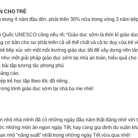
N CHO TRẺ
trong 4 năm đầu đời, phát triển 30% nữa trong vòng 3 năm tiếp
uốc UNESCO cũng nêu rõ: “Giáo dục sớm là thời kì giáo dục trẻ
 cơ bản cho sự phát triển cả về thể chất và cả tư duy của trẻ v
rẻ tiếp xúc với một môi trường giáo dục tốt để xây dựng nền t
hư một giải pháp giáo dục sớm tại nhà an toàn, hiệu quả cho t
c bài tập tương tác phong phú
uảng cáo.
p trẻ học tập theo tốc độ riêng.
ơng trình giáo dục sớm tại nhà ba mẹ nhé!
ạn nhỏ nhà mình đã có những ngày đầu năm thật đáng nhớ với t
 thức những món ăn ngon ngày Tết, hay cùng gia đình du xuân k
ạn nhỏ “năng suất” nhất trong những ngày Tết vừa qua nhé!