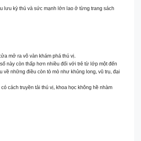
yến phiêu lưu kỳ thú và sức mạnh lớn lao ở từng trang sách
 cửa mở ra vô vàn khám phá thú vị.
ố này còn thấp hơn nhiều đối với trẻ từ lớp một đến
ểu về những điều còn tò mò như khủng long, vũ trụ, đại
ó cách truyền tải thú vị, khoa học không hề nhàm