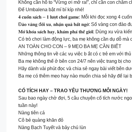
Không cần hô to “Vừng ơi mở ra!”, chỉ cần con chăm c
Để Umbalena bật mí bí kíp nhé!
𝟒 𝐜𝐮𝐨̂́𝐧 𝐬𝐚́𝐜𝐡 – 𝟏 𝐥𝐮̛𝐨̛̣𝐭 𝐜𝐡𝐨̛𝐢 𝐠𝐚𝐦𝐞: Mỗi
Đ𝐚̀𝐨 𝐯𝐚̀𝐧𝐠 đ𝐨̂̉𝐢 𝐱𝐮, 𝐧𝐡𝐚̣̂𝐧 𝐪𝐮𝐚̀ 𝐛𝐚̂́𝐭 𝐧𝐠𝐨
𝐌𝐨̛̉ 𝐤𝐡𝐨́𝐚 𝐬𝐚́𝐜𝐡 𝐡𝐚𝐲, 𝐤𝐡𝐚́𝐦 𝐩𝐡𝐚́ 𝐭𝐡𝐞̂́ 𝐠𝐢
Có trò chơi làm động lực, ba mẹ không cần dụ dỗ mà 
AN TOÀN CHO CON – 9 MẸO BA MẸ CẦN BIẾT
Những thông tin về các vụ việc b ắt có c trẻ em với th
Ba mẹ không thể ở bên con 24/7 nên việc trang bị cho
Hãy dành vài phút đọc và chia sẻ ngay bài viết bên dư
Ba mẹ có thêm mẹo hay nào muốn chia sẻ hãy để lại b
CỔ TÍCH HAY – TRAO YÊU THƯƠNG MỖI NGÀY!
Sau bao ngày chờ đợi, 5 câu chuyện cổ tích nước ngo
tuần này!
Nàng tiên cá
Cô bé quàng khăn đỏ
Nàng Bạch Tuyết và bảy chú lùn