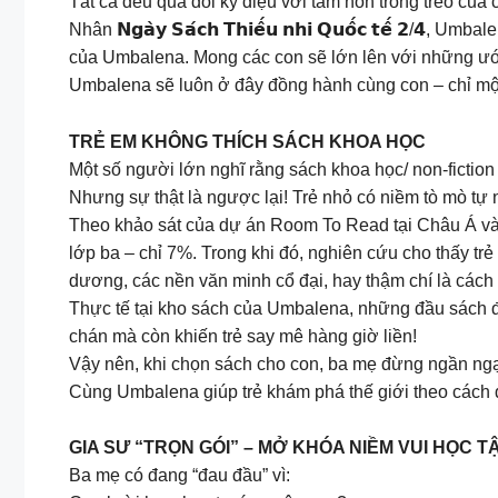
Tất cả đều quá đỗi kỳ diệu với tâm hồn trong trẻo của 
Nhân 𝗡𝗴𝗮̀𝘆 𝗦𝗮́𝗰𝗵 𝗧𝗵𝗶𝗲̂́𝘂 𝗻𝗵𝗶 𝗤𝘂𝗼̂́𝗰 𝘁𝗲
của Umbalena. Mong các con sẽ lớn lên với những ước
Umbalena sẽ luôn ở đây đồng hành cùng con – chỉ một
TRẺ EM KHÔNG THÍCH SÁCH KHOA HỌC
Một số người lớn nghĩ rằng sách khoa học/ non-fiction
Nhưng sự thật là ngược lại! Trẻ nhỏ có niềm tò mò tự 
Theo khảo sát của dự án Room To Read tại Châu Á và C
lớp ba – chỉ 7%. Trong khi đó, nghiên cứu cho thấy trẻ
dương, các nền văn minh cổ đại, hay thậm chí là cách
Thực tế tại kho sách của Umbalena, những đầu sách đ
chán mà còn khiến trẻ say mê hàng giờ liền!
Vậy nên, khi chọn sách cho con, ba mẹ đừng ngần ng
Cùng Umbalena giúp trẻ khám phá thế giới theo cách 
GIA SƯ “TRỌN GÓI” – MỞ KHÓA NIỀM VUI HỌC T
Ba mẹ có đang “đau đầu” vì: