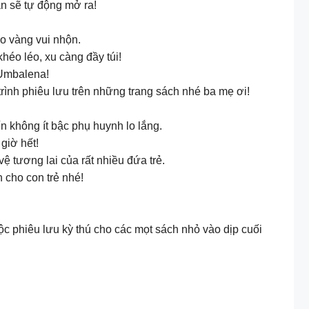
ẫn sẽ tự động mở ra!
e đào vàng vui nhộn.
àng khéo léo, xu càng đầy túi!
 từ Umbalena!
ình phiêu lưu trên những trang sách nhé ba mẹ ơi!
ến không ít bậc phụ huynh lo lắng.
giờ hết!
ệ tương lai của rất nhiều đứa trẻ.
 cho con trẻ nhé!
 phiêu lưu kỳ thú cho các mọt sách nhỏ vào dịp cuối