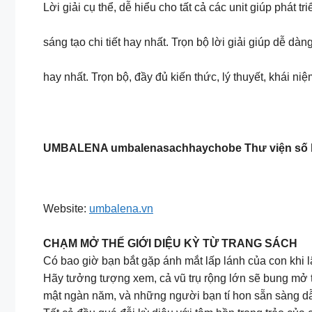
Lời giải cụ thể, dễ hiểu cho tất cả các unit giúp phát t
sáng tạo chi tiết hay nhất. Trọn bộ lời giải giúp dễ 
hay nhất. Trọn bộ, đầy đủ kiến thức, lý thuyết, khái niệ
UMBALENA umbalenasachhaychobe Thư viện số họ
Website:
umbalena.vn
CHẠM MỞ THẾ GIỚI DIỆU KỲ TỪ TRANG SÁCH
Có bao giờ bạn bắt gặp ánh mắt lấp lánh của con khi 
Hãy tưởng tượng xem, cả vũ trụ rộng lớn sẽ bung mở t
mật ngàn năm, và những người bạn tí hon sẵn sàng dẫ