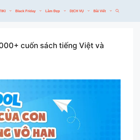
TIKI
Black Friday
Làm Đẹp
DỊCH VỤ
Bài Viết
00+ cuốn sách tiếng Việt và