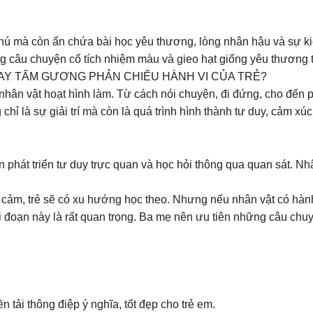
thú mà còn ẩn chứa bài học yêu thương, lòng nhân hậu và sự kiê
âu chuyện cổ tích nhiệm màu và gieo hạt giống yêu thương tr
AY TẤM GƯƠNG PHẢN CHIẾU HÀNH VI CỦA TRẺ?
hân vật hoạt hình làm. Từ cách nói chuyện, đi đứng, cho đến 
ỉ là sự giải trí mà còn là quá trình hình thành tư duy, cảm xúc 
 phát triển tư duy trực quan và học hỏi thông qua quan sát. Nhâ
ng cảm, trẻ sẽ có xu hướng học theo. Nhưng nếu nhân vật có hành 
 đoạn này là rất quan trọng. Ba mẹ nên ưu tiên những câu chuyệ
 tải thông điệp ý nghĩa, tốt đẹp cho trẻ em.