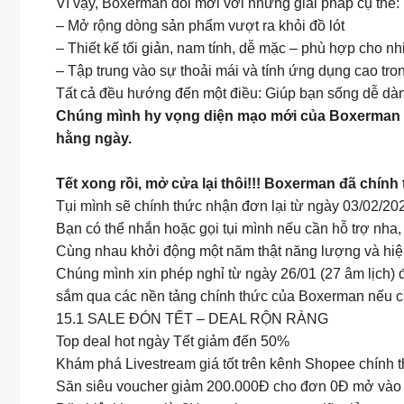
Vì vậy, Boxerman đổi mới với những giải pháp cụ thể:
– Mở rộng dòng sản phẩm vượt ra khỏi đồ lót
– Thiết kế tối giản, nam tính, dễ mặc – phù hợp cho n
– Tập trung vào sự thoải mái và tính ứng dụng cao tr
Tất cả đều hướng đến một điều: Giúp bạn sống dễ dà
Chúng mình hy vọng diện mạo mới của Boxerman sẽ 
hằng ngày.
Tết xong rồi, mở cửa lại thôi!!! Boxerman đã chính
Tụi mình sẽ chính thức nhận đơn lại từ ngày 03/02/20
Bạn có thể nhắn hoặc gọi tụi mình nếu cần hỗ trợ nha
Cùng nhau khởi động một năm thật năng lượng và hiệ
Chúng mình xin phép nghỉ từ ngày 26/01 (27 âm lịch) đ
sắm qua các nền tảng chính thức của Boxerman nếu cầ
15.1 SALE ĐÓN TẾT – DEAL RỘN RÀNG
Top deal hot ngày Tết giảm đến 50%
Khám phá Livestream giá tốt trên kênh Shopee chính
Săn siêu voucher giảm 200.000Đ cho đơn 0Đ mở vào 