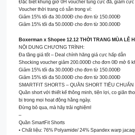
Đặc biệt khung giờ 0H voucher tung cực đã, giảm cực
Voucher thời trang có sẵn trong ví:
Giảm 15% tối đa 30.000Đ cho đơn từ 150.000Đ
Giảm 15% tối đa 50.000Đ cho đơn từ 300.000Đ
Boxerman x Shopee 12.12 THỜI TRANG MÙA LỄ H
NỘI DUNG CHƯƠNG TRÌNH:
Đa tầng giá tốt – Deal chính hãng giá cực hấp dẫn
Shocking voucher giảm 200.000Đ cho đơn 0Đ mở 6 kh
Giảm 15% tối đa 30.000Đ cho đơn từ 150.000Đ
Giảm 15% tối đa 50.000Đ cho đơn từ 300.000Đ
SMARTFIT SHORTS – QUẦN SHORT TIÊU CHUẨN
Quần short với thiết kế thông minh, tiện lợi, co giãn 
bị trong mọi hoạt động hằng ngày.
Đừng bỏ qua, mà hãy trải nghiệm!
–
Quần SmartFit Shorts
• Chất liệu: 76% Polyamide/ 24% Spandex warp jaca