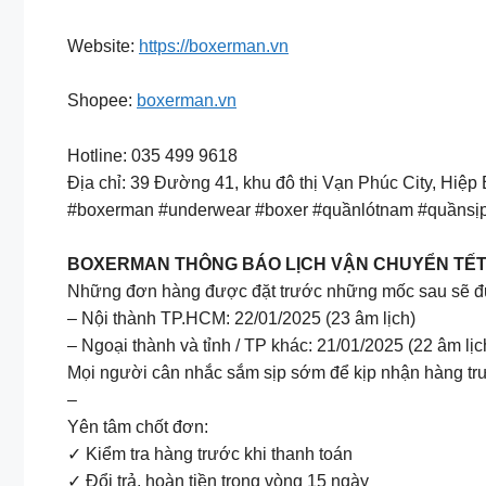
Website:
https://boxerman.vn
Shopee:
boxerman.vn
Hotline: 035 499 9618
Địa chỉ: 39 Đường 41, khu đô thị Vạn Phúc City, Hiệ
#boxerman #underwear #boxer #quầnlótnam #quầns
BOXERMAN THÔNG BÁO LỊCH VẬN CHUYỂN TẾT
Những đơn hàng được đặt trước những mốc sau sẽ đượ
– Nội thành TP.HCM: 22/01/2025 (23 âm lịch)
– Ngoại thành và tỉnh / TP khác: 21/01/2025 (22 âm lịc
Mọi người cân nhắc sắm sịp sớm để kịp nhận hàng tr
–
Yên tâm chốt đơn:
✓ Kiểm tra hàng trước khi thanh toán
✓ Đổi trả, hoàn tiền trong vòng 15 ngày