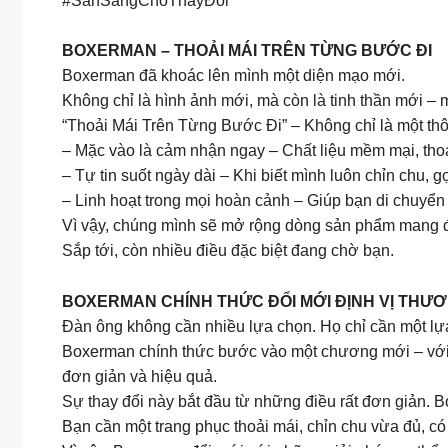
#SẵnSàngChoThayĐổi
BOXERMAN – THOẢI MÁI TRÊN TỪNG BƯỚC ĐI
Boxerman đã khoác lên mình một diện mạo mới.
Không chỉ là hình ảnh mới, mà còn là tinh thần mới –
“Thoải Mái Trên Từng Bước Đi” – Không chỉ là một thô
– Mặc vào là cảm nhận ngay – Chất liệu mềm mại, th
– Tự tin suốt ngày dài – Khi biết mình luôn chỉn chu, 
– Linh hoạt trong mọi hoàn cảnh – Giúp bạn di chuyển
Vì vậy, chúng mình sẽ mở rộng dòng sản phẩm mang đến
Sắp tới, còn nhiều điều đặc biệt đang chờ bạn.
BOXERMAN CHÍNH THỨC ĐỔI MỚI ĐỊNH VỊ THƯƠ
Đàn ông không cần nhiều lựa chọn. Họ chỉ cần một lự
Boxerman chính thức bước vào một chương mới – với đị
đơn giản và hiệu quả.
Sự thay đổi này bắt đầu từ những điều rất đơn giản. 
Bạn cần một trang phục thoải mái, chỉn chu vừa đủ, có