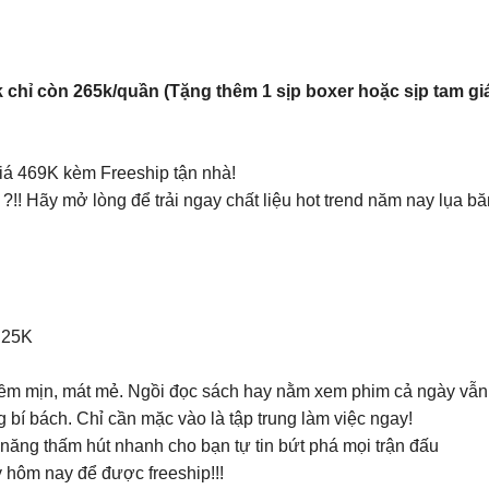
 chỉ còn 265k/quần (Tặng thêm 1 sịp boxer hoặc sịp tam gi
iá 469K kèm Freeship tận nhà!
 ?!! Hãy mở lòng để trải ngay chất liệu hot trend năm nay lụa b
 25K
u mềm mịn, mát mẻ. Ngồi đọc sách hay nằm xem phim cả ngày vẫn 
 bí bách. Chỉ cần mặc vào là tập trung làm việc ngay!
năng thấm hút nhanh cho bạn tự tin bứt phá mọi trận đấu
y hôm nay để được freeship!!!