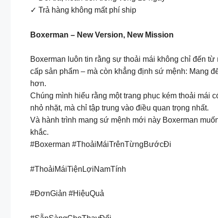
✓ Trả hàng không mất phí ship
Boxerman – New Version, New Mission
Boxerman luôn tin rằng sự thoải mái không chỉ đến t
cấp sản phẩm – mà còn khẳng định sứ mệnh: Mang đến 
hơn.
Chúng mình hiểu rằng một trang phục kém thoải mái c
nhỏ nhặt, mà chỉ tập trung vào điều quan trọng nhất.
Và hành trình mang sứ mệnh mới này Boxerman muốn đ
khắc.
#Boxerman #ThoảiMáiTrênTừngBướcĐi
#ThoảiMáiTiệnLợiNamTính
#ĐơnGiản #HiệuQuả