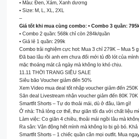
• Màu: Đen, Xám, Xanh dương
• Size: M, L, XL, 2XL
–
Giá tốt khi mua cùng combo: • Combo 3 quần: 795k
• Combo 2 quần: 568k chỉ còn 284k/quần
• Giá lẻ 1 quần: 299k
Combo trải nghiệm cực hot: Mua 3 chỉ 279K – Mua 5 g
Đã bao lâu rồi anh em chưa đổi mới tủ đồ lót của mình
mặc thoáng mát cả ngày mà không lo khó chịu.
11.11 THỜI TRANG SIÊU SALE
Siêu bão Voucher giảm đến 50%
Xem Video mua deal tốt nhập voucher giảm đến 250K
Săn deal Livestream nhận voucher giảm đến 80K 70K
Smartfit Shorts – Tự do thoải mái, dù ở đâu, làm gì!
Ở nhà: Thả lỏng cơ thể, thư giãn tối đa với chất liệ
Làm việc: Co giãn 4 chiều, thoải mái ngồi lâu mà không
Ra sân: Vận động hết mình mà không lo bị gò bó. Khả 
Smartfit Shorts – 1 chiếc quần cân mọi outfit. Mua nga