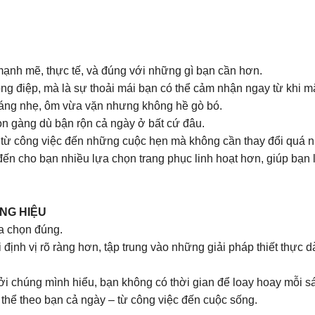
 mạnh mẽ, thực tế, và đúng với những gì bạn cần hơn.
ng điệp, mà là sự thoải mái bạn có thể cảm nhận ngay từ khi m
oáng nhẹ, ôm vừa vặn nhưng không hề gò bó.
gọn gàng dù bận rộn cả ngày ở bất cứ đâu.
 từ công việc đến những cuộc hẹn mà không cần thay đổi quá n
 cho bạn nhiều lựa chọn trang phục linh hoạt hơn, giúp bạn l
NG HIỆU
a chọn đúng.
nh vị rõ ràng hơn, tập trung vào những giải pháp thiết thực d
Bởi chúng mình hiểu, bạn không có thời gian để loay hoay mỗi s
 thể theo bạn cả ngày – từ công việc đến cuộc sống.