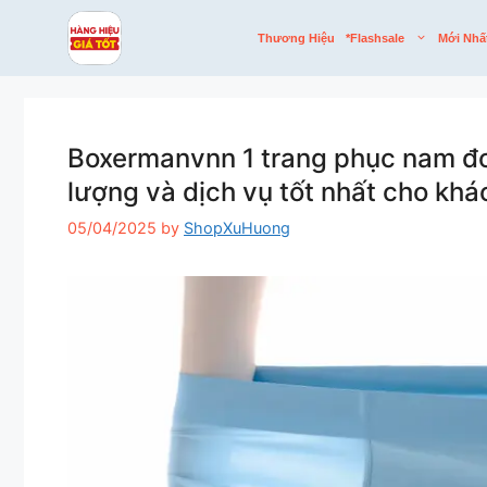
Skip
to
Thương Hiệu
*flashsale
Mới Nhấ
content
Boxermanvnn 1 trang phục nam đơn
lượng và dịch vụ tốt nhất cho kh
05/04/2025
by
ShopXuHuong