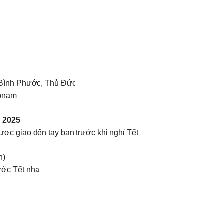
p Bình Phước, Thủ Đức
ịpnam
 2025
c giao đến tay bạn trước khi nghỉ Tết
h)
ước Tết nha