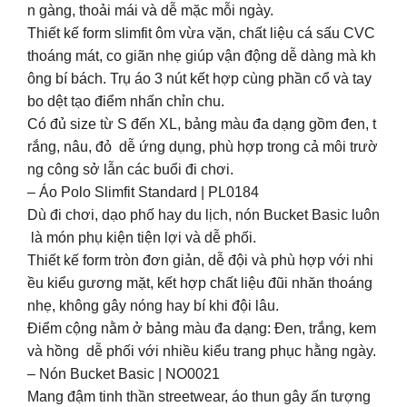
n gàng, thoải mái và dễ mặc mỗi ngày.
Thiết kế form slimfit ôm vừa vặn, chất liệu cá sấu CVC
thoáng mát, co giãn nhẹ giúp vận động dễ dàng mà kh
ông bí bách. Trụ áo 3 nút kết hợp cùng phần cổ và tay
bo dệt tạo điểm nhấn chỉn chu.
Có đủ size từ S đến XL, bảng màu đa dạng gồm đen, t
rắng, nâu, đỏ dễ ứng dụng, phù hợp trong cả môi trườ
ng công sở lẫn các buổi đi chơi.
– Áo Polo Slimfit Standard | PL0184
Dù đi chơi, dạo phố hay du lịch, nón Bucket Basic luôn
là món phụ kiện tiện lợi và dễ phối.
Thiết kế form tròn đơn giản, dễ đội và phù hợp với nhi
ều kiểu gương mặt, kết hợp chất liệu đũi nhăn thoáng
nhẹ, không gây nóng hay bí khi đội lâu.
Điểm cộng nằm ở bảng màu đa dạng: Đen, trắng, kem
và hồng dễ phối với nhiều kiểu trang phục hằng ngày.
– Nón Bucket Basic | NO0021
Mang đậm tinh thần streetwear, áo thun gây ấn tượng