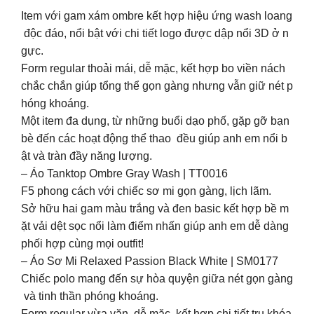
Item với gam xám ombre kết hợp hiệu ứng wash loang
độc đáo, nổi bật với chi tiết logo được dập nổi 3D ở n
gực.
Form regular thoải mái, dễ mặc, kết hợp bo viền nách
chắc chắn giúp tổng thể gọn gàng nhưng vẫn giữ nét p
hóng khoáng.
Một item đa dụng, từ những buổi dạo phố, gặp gỡ bạn
bè đến các hoạt động thể thao đều giúp anh em nổi b
ật và tràn đầy năng lượng.
– Áo Tanktop Ombre Gray Wash | TT0016
F5 phong cách với chiếc sơ mi gọn gàng, lịch lãm.
Sở hữu hai gam màu trắng và đen basic kết hợp bề m
ặt vải dệt sọc nổi làm điểm nhấn giúp anh em dễ dàng
phối hợp cùng mọi outfit!
– Áo Sơ Mi Relaxed Passion Black White | SM0177
Chiếc polo mang đến sự hòa quyện giữa nét gọn gàng
và tinh thần phóng khoáng.
Form regular vừa vặn, dễ mặc, kết hợp chi tiết trụ khóa