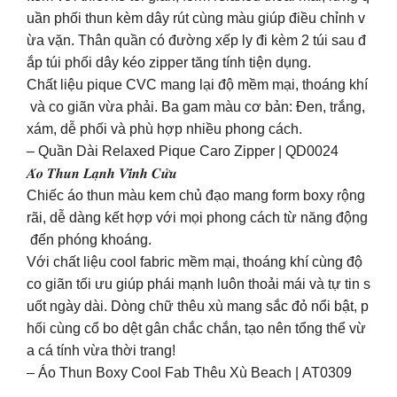
uần phối thun kèm dây rút cùng màu giúp điều chỉnh v
ừa vặn. Thân quần có đường xếp ly đi kèm 2 túi sau đ
ắp túi phối dây kéo zipper tăng tính tiện dụng.
Chất liệu pique CVC mang lại độ mềm mại, thoáng khí
và co giãn vừa phải. Ba gam màu cơ bản: Đen, trắng,
xám, dễ phối và phù hợp nhiều phong cách.
– Quần Dài Relaxed Pique Caro Zipper | QD0024
𝑨́𝒐 𝑻𝒉𝒖𝒏 𝑳𝒂̣𝒏𝒉 𝑽𝒊̃𝒏𝒉 𝑪𝒖̛̉𝒖
Chiếc áo thun màu kem chủ đạo mang form boxy rộng
rãi, dễ dàng kết hợp với mọi phong cách từ năng động
đến phóng khoáng.
Với chất liệu cool fabric mềm mại, thoáng khí cùng độ
co giãn tối ưu giúp phái mạnh luôn thoải mái và tự tin s
uốt ngày dài. Dòng chữ thêu xù mang sắc đỏ nổi bật, p
hối cùng cổ bo dệt gân chắc chắn, tạo nên tổng thể vừ
a cá tính vừa thời trang!
– Áo Thun Boxy Cool Fab Thêu Xù Beach | AT0309