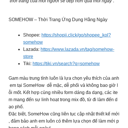
thời trang của mỗi người sẽ đẹp hơn qua mỗi ngày”.
SOMEHOW – Thời Trang Ứng Dụng Hằng Ngày
Shopee:
https://shopii.click/go/shopee_kol?
somehow
Lazada:
https://www.lazada.vn/tag/somehow-
store
Tiki:
https://tiki.vn/search?q=somehow
Gam màu trung tính luôn là lựa chọn yêu thích của anh
em tại SomeHow dễ mặc, dễ phối và không bao giờ l
ỗi mốt. Kết hợp cùng nhiều form dáng đa dạng, các ite
m mang đến sự linh hoạt trong mix đồ, từ đi làm đến d
ạo phố.
Đặc biệt, SomeHow cũng liên tục cập nhật thiết kế mới
, đảm bảo anh em luôn có thêm lựa chọn để làm mới p