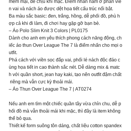
mềm mại, dễ chịu khi mặc. Điểm nhấn nằm ở phần viề
n vai và nách áo được dệt họa tiết cấu trúc nổi bật.
Ba màu sắc basic: đen, trắng, hồng, dễ phối đồ, phù h
ợp cả khi đi làm, đi chơi hay gặp gỡ bạn bè.
– Áo Polo Slim Knit 3 Colors | PL0175
Dành cho anh em yêu thích phong cách năng động, ch
iếc áo thun Over League The 7 là điểm nhấn cho mọi o
utfit.
Phá cách với viền sọc đắp vai, phối lé nách độc đáo c
ùng họa tiết in cao thành sắc nét. Dễ dàng mix & matc
h với quần short, jean hay kaki, tạo nên outfit đậm chất
riêng mà vẫn cực kỳ thoải mái.
– Áo Thun Over League The 7 | AT0274
Nếu anh em tìm một chiếc quần tây vừa chỉn chu, dễ p
hối đồ mà vẫn thoải mái khi mặc, thì đây là item không
thể bỏ qua.
Thiết kế form suông tôn dáng, chất liệu cotton spandex