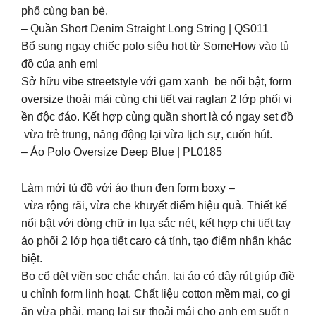
phố cùng bạn bè.
– Quần Short Denim Straight Long String | QS011
Bổ sung ngay chiếc polo siêu hot từ SomeHow vào tủ
đồ của anh em!
Sở hữu vibe streetstyle với gam xanh be nổi bật, form
oversize thoải mái cùng chi tiết vai raglan 2 lớp phối vi
ền độc đáo. Kết hợp cùng quần short là có ngay set đồ
vừa trẻ trung, năng động lại vừa lịch sự, cuốn hút.
– Áo Polo Oversize Deep Blue | PL0185
Làm mới tủ đồ với áo thun đen form boxy –
vừa rộng rãi, vừa che khuyết điểm hiệu quả. Thiết kế
nổi bật với dòng chữ in lụa sắc nét, kết hợp chi tiết tay
áo phối 2 lớp họa tiết caro cá tính, tạo điểm nhấn khác
biệt.
Bo cổ dệt viền sọc chắc chắn, lai áo có dây rút giúp điề
u chỉnh form linh hoạt. Chất liệu cotton mềm mại, co gi
ãn vừa phải, mang lại sự thoải mái cho anh em suốt n