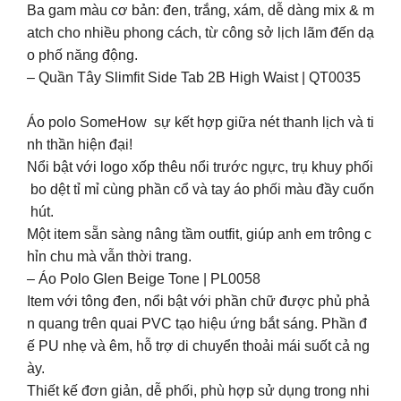
Ba gam màu cơ bản: đen, trắng, xám, dễ dàng mix & m
atch cho nhiều phong cách, từ công sở lịch lãm đến dạ
o phố năng động.
– Quần Tây Slimfit Side Tab 2B High Waist | QT0035
Áo polo SomeHow sự kết hợp giữa nét thanh lịch và ti
nh thần hiện đại!
Nổi bật với logo xốp thêu nổi trước ngực, trụ khuy phối
bo dệt tỉ mỉ cùng phần cổ và tay áo phối màu đầy cuốn
hút.
Một item sẵn sàng nâng tầm outfit, giúp anh em trông c
hỉn chu mà vẫn thời trang.
– Áo Polo Glen Beige Tone | PL0058
Item với tông đen, nổi bật với phần chữ được phủ phả
n quang trên quai PVC tạo hiệu ứng bắt sáng. Phần đ
ế PU nhẹ và êm, hỗ trợ di chuyển thoải mái suốt cả ng
ày.
Thiết kế đơn giản, dễ phối, phù hợp sử dụng trong nhi