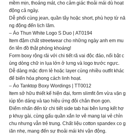
mềm mịn, thoáng mát, cho cảm giác thoải mái dù hoạt
động cả ngày.
Dễ phối cùng jean, quần tây hoặc short, phù hợp từ nă
ng động đến lịch lãm.
– Áo Thun White Logo S Duo | AT0194
Item đậm chất streetwear cho những ngày anh em mu
ốn lên đồ thật phóng khoáng!
Form boxy rộng rãi với chi tiết rã vai độc đáo, nổi bật c
ùng dòng chữ in lụa lớn ở lưng và logo trước ngực.
Dễ dàng mặc đơn lẻ hoặc layer cùng nhiều outfit khác
để biến hóa phong cách linh hoạt.
– Áo Tanktop Boxy Wordings | TT0012
Item sở hữu thiết kế hiện đại, form slimfit ôm vừa vặn g
iúp tôn dáng và tạo hiệu ứng đôi chân thon gọn.
Điểm nhấn đến từ chi tiết side tab hai bên lưng kết hợ
p khuy gài, cùng gấu quần xắn lơ vê mang lại vẻ chỉn
chu nhưng vẫn trẻ trung. Chất liệu cotton spandex co g
iãn nhẹ, mang đến sự thoải mái khi vận động.