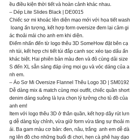
ều điều kiện thời tiết và hoàn cảnh khác nhau.
– Dép Lite Slides Black | DE0015
Chiếc sơ mi khoác lên diện mạo mới với họa tiết wash
loang ấn tượng, kết hợp form oversize đem lại cảm gi
ác thoải mái cho anh em khi diện.
Điểm nhấn đến từ logo thêu 3D SomeHow đặt bên cạ
nh túi, kết hợp chi tiết túi đắp canh sọc xéo tạo dấu ấn
khác biệt. Hai phiên bản màu đen và đỏ cùng dải size
S đến XL sẵn sàng đáp ứng mọi gu và vóc dáng của a
nh em.
– Áo Sơ Mi Oversize Flannel Thêu Logo 3D | SM0192
Dễ dàng mix & match cùng mọi outfit, chiếc quần short
denim dáng suông là lựa chọn lý tưởng cho tủ đồ của
anh em!
Item với logo thêu 3D ở thân quần, kết hợp dây rút lưn
g dễ dàng tùy chỉnh, vừa giữ form vừa tăng sự thoải m
ái. Ba gam màu cơ bản: đen, nâu, trắng anh em dễ dà
ng lên đồ cho những buổi đi chơi, hẹn cà phê hay dạo