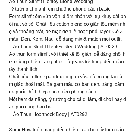
Áo Thun Slimfit Henley Blend Wedding –
lý tưởng cho anh em chuộng phong cách basic.
Form slimfit ôm vừa vặn, điểm nhấn với trụ khuy dài ph
ối nút vỏ sò. Chất liệu cotton blend co giãn tốt, mềm nh
ẹ và thoáng mát, dễ mặc đơn lẻ hoặc phối layer. Có 3
màu: Đen, Kem, Nâu dễ dàng mix & match mọi outfit.
– Áo Thun Slimfit Henley Blend Wedding | AT0323
Áo thun form slimfit với thiết kế tối giản, dễ dàng phối h
ợp cùng nhiều trang phục từ jeans trẻ trung đến quần
tây thanh lịch.
Chất liệu cotton spandex co giãn vừa đủ, mang lại cả
m giác thoải mái. Ba gam màu cơ bản đen, trắng, xám
dễ phối, thích hợp cho nhiều phong cách.
Một item đa năng, lý tưởng cho cả đi làm, đi chơi hay d
ạo phố cùng bạn bè.
– Áo Thun Heartneck Body | AT0292
SomeHow luôn mang đến nhiều lựa chọn từ form dán