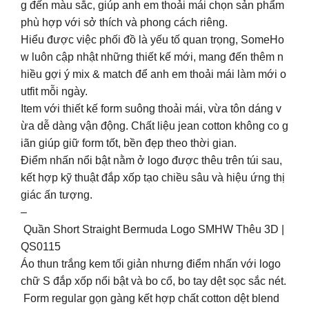
g đến màu sắc, giúp anh em thoải mái chọn sản phẩm
phù hợp với sở thích và phong cách riêng.
Hiểu được việc phối đồ là yếu tố quan trọng, SomeHo
w luôn cập nhật những thiết kế mới, mang đến thêm n
hiều gợi ý mix & match để anh em thoải mái làm mới o
utfit mỗi ngày.
Item với thiết kế form suông thoải mái, vừa tôn dáng v
ừa dễ dàng vận động. Chất liệu jean cotton không co g
iãn giúp giữ form tốt, bền đẹp theo thời gian.
Điểm nhấn nổi bật nằm ở logo được thêu trên túi sau,
kết hợp kỹ thuật đắp xốp tạo chiều sâu và hiệu ứng thị
giác ấn tượng.
–
Quần Short Straight Bermuda Logo SMHW Thêu 3D |
QS0115
Áo thun trắng kem tối giản nhưng điểm nhấn với logo
chữ S đắp xốp nổi bật và bo cổ, bo tay dệt sọc sắc nét.
Form regular gọn gàng kết hợp chất cotton dệt blend