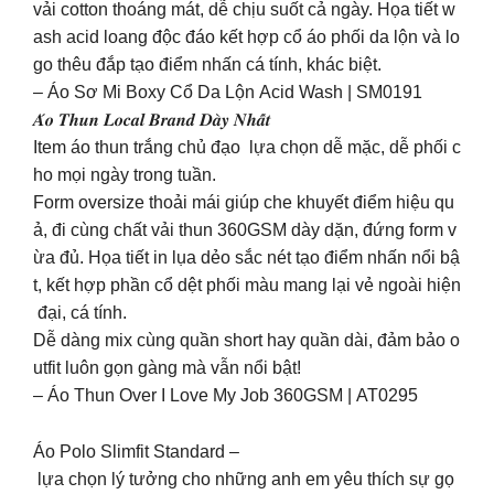
vải cotton thoáng mát, dễ chịu suốt cả ngày. Họa tiết w
ash acid loang độc đáo kết hợp cổ áo phối da lộn và lo
go thêu đắp tạo điểm nhấn cá tính, khác biệt.
– Áo Sơ Mi Boxy Cổ Da Lộn Acid Wash | SM0191
𝑨́𝒐 𝑻𝒉𝒖𝒏 𝑳𝒐𝒄𝒂𝒍 𝑩𝒓𝒂𝒏𝒅 𝑫𝒂̀𝒚 𝑵𝒉𝒂̂́𝒕
Item áo thun trắng chủ đạo lựa chọn dễ mặc, dễ phối c
ho mọi ngày trong tuần.
Form oversize thoải mái giúp che khuyết điểm hiệu qu
ả, đi cùng chất vải thun 360GSM dày dặn, đứng form v
ừa đủ. Họa tiết in lụa dẻo sắc nét tạo điểm nhấn nổi bậ
t, kết hợp phần cổ dệt phối màu mang lại vẻ ngoài hiện
đại, cá tính.
Dễ dàng mix cùng quần short hay quần dài, đảm bảo o
utfit luôn gọn gàng mà vẫn nổi bật!
– Áo Thun Over I Love My Job 360GSM | AT0295
Áo Polo Slimfit Standard –
lựa chọn lý tưởng cho những anh em yêu thích sự gọ