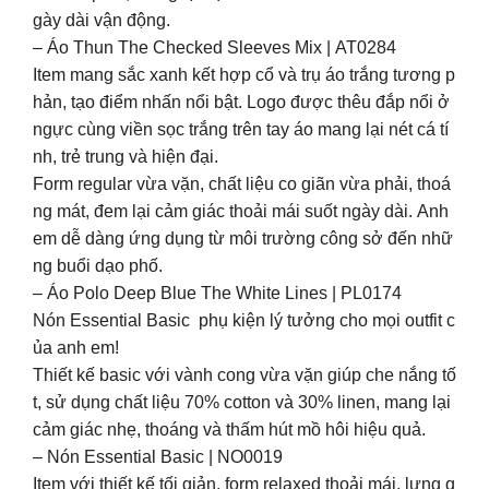
gày dài vận động.
– Áo Thun The Checked Sleeves Mix | AT0284
Item mang sắc xanh kết hợp cổ và trụ áo trắng tương p
hản, tạo điểm nhấn nổi bật. Logo được thêu đắp nổi ở
ngực cùng viền sọc trắng trên tay áo mang lại nét cá tí
nh, trẻ trung và hiện đại.
Form regular vừa vặn, chất liệu co giãn vừa phải, thoá
ng mát, đem lại cảm giác thoải mái suốt ngày dài. Anh
em dễ dàng ứng dụng từ môi trường công sở đến nhữ
ng buổi dạo phố.
– Áo Polo Deep Blue The White Lines | PL0174
Nón Essential Basic phụ kiện lý tưởng cho mọi outfit c
ủa anh em!
Thiết kế basic với vành cong vừa vặn giúp che nắng tố
t, sử dụng chất liệu 70% cotton và 30% linen, mang lại
cảm giác nhẹ, thoáng và thấm hút mồ hôi hiệu quả.
– Nón Essential Basic | NO0019
Item với thiết kế tối giản, form relaxed thoải mái, lưng q