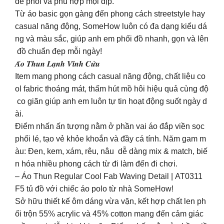
dễ phối và phù hợp mọi dịp.
Từ áo basic gọn gàng đến phong cách streetstyle hay
casual năng động, SomeHow luôn có đa dạng kiểu dá
ng và màu sắc, giúp anh em phối đồ nhanh, gọn và lên
đồ chuẩn đẹp mỗi ngày!
𝑨́𝒐 𝑻𝒉𝒖𝒏 𝑳𝒂̣𝒏𝒉 𝑽𝒊̃𝒏𝒉 𝑪𝒖̛̉𝒖
Item mang phong cách casual năng động, chất liệu co
ol fabric thoáng mát, thấm hút mồ hôi hiệu quả cùng độ
co giãn giúp anh em luôn tự tin hoạt động suốt ngày d
ài.
Điểm nhấn ấn tượng nằm ở phần vai áo đắp viền sọc
phối lé, tạo vẻ khỏe khoắn và đầy cá tính. Năm gam m
àu: Đen, kem, xám, rêu, nâu dễ dàng mix & match, biế
n hóa nhiều phong cách từ đi làm đến đi chơi.
– Áo Thun Regular Cool Fab Waving Detail | AT0311
F5 tủ đồ với chiếc áo polo từ nhà SomeHow!
Sở hữu thiết kế ôm dáng vừa vặn, kết hợp chất len ph
ối trộn 55% acrylic và 45% cotton mang đến cảm giác