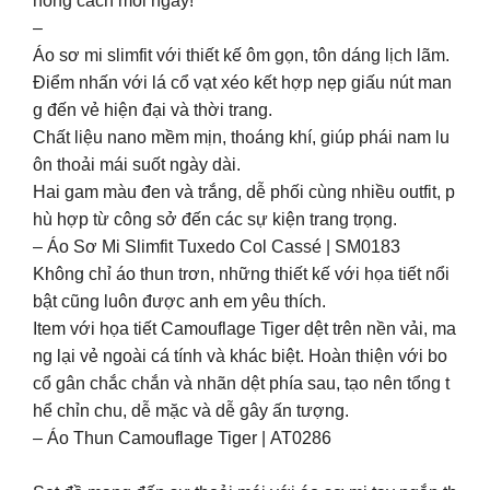
hong cách mỗi ngày!
–
Áo sơ mi slimfit với thiết kế ôm gọn, tôn dáng lịch lãm.
Điểm nhấn với lá cổ vạt xéo kết hợp nẹp giấu nút man
g đến vẻ hiện đại và thời trang.
Chất liệu nano mềm mịn, thoáng khí, giúp phái nam lu
ôn thoải mái suốt ngày dài.
Hai gam màu đen và trắng, dễ phối cùng nhiều outfit, p
hù hợp từ công sở đến các sự kiện trang trọng.
– Áo Sơ Mi Slimfit Tuxedo Col Cassé | SM0183
Không chỉ áo thun trơn, những thiết kế với họa tiết nổi
bật cũng luôn được anh em yêu thích.
Item với họa tiết Camouflage Tiger dệt trên nền vải, ma
ng lại vẻ ngoài cá tính và khác biệt. Hoàn thiện với bo
cổ gân chắc chắn và nhãn dệt phía sau, tạo nên tổng t
hể chỉn chu, dễ mặc và dễ gây ấn tượng.
– Áo Thun Camouflage Tiger | AT0286