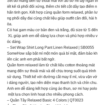
Set đồ mang đến sự thoải mái với áo sơ mi tay ngắn th
iết kế rã phối đối xứng, thêm chi tiết cột dây tạo điểm n
hấn tinh gọn. Kết hợp cùng quần form relaxed, phần lư
ng phối dây đai cùng chất liệu giúp outfit cân đối, hài h
òa.
Có hai gam màu cơ bản đen và trắng, đủ size từ S đến
XL giúp anh em dễ dàng lựa chọn và phù hợp nhiều v
óc dáng.
– Set Wrap Shirt Long Pant Linen Relaxed | SB0055
SomeHow sắp bật mí một món quà bí mật, đảm bảo kh
iến các anh em phải bất ngờ.
Quần form relaxed làm từ chất liệu cotton thoáng mát
mang đến sự thoải mái và dễ chịu trong suốt quá trình
sử dụng. Thiết kế với đường cắt may tỉ mỉ, vừa vặn vớ
i dáng người, tạo nên diện mạo thanh lịch và chỉn chu.
Anh em dễ dàng kết hợp cùng áo thun, sơ mi hay polo
một lựa chọn linh hoạt cho nhiều phong cách.
– Quần Tây Relaxed Basic 4 Colors | QT0023