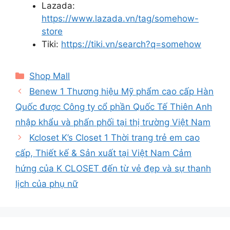
Lazada:
https://www.lazada.vn/tag/somehow-
store
Tiki:
https://tiki.vn/search?q=somehow
Categories
Shop Mall
Benew 1 Thương hiệu Mỹ phẩm cao cấp Hàn
Quốc được Công ty cổ phần Quốc Tế Thiên Anh
nhập khẩu và phấn phối tại thị trường Việt Nam
Kcloset K’s Closet 1 Thời trang trẻ em cao
cấp, Thiết kế & Sản xuất tại Việt Nam Cảm
hứng của K CLOSET đến từ vẻ đẹp và sự thanh
lịch của phụ nữ