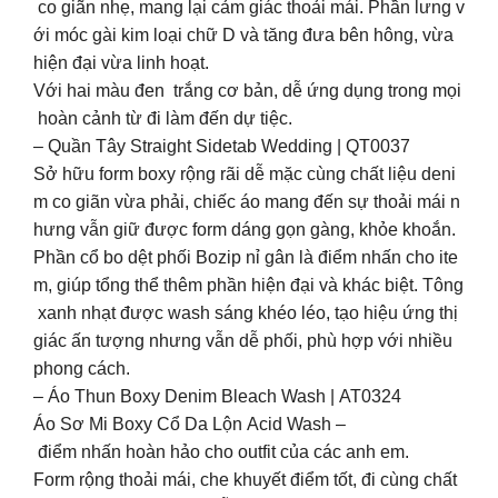
co giãn nhẹ, mang lại cảm giác thoải mái. Phần lưng v
ới móc gài kim loại chữ D và tăng đưa bên hông, vừa
hiện đại vừa linh hoạt.
Với hai màu đen trắng cơ bản, dễ ứng dụng trong mọi
hoàn cảnh từ đi làm đến dự tiệc.
– Quần Tây Straight Sidetab Wedding | QT0037
Sở hữu form boxy rộng rãi dễ mặc cùng chất liệu deni
m co giãn vừa phải, chiếc áo mang đến sự thoải mái n
hưng vẫn giữ được form dáng gọn gàng, khỏe khoắn.
Phần cổ bo dệt phối Bozip nỉ gân là điểm nhấn cho ite
m, giúp tổng thể thêm phần hiện đại và khác biệt. Tông
xanh nhạt được wash sáng khéo léo, tạo hiệu ứng thị
giác ấn tượng nhưng vẫn dễ phối, phù hợp với nhiều
phong cách.
– Áo Thun Boxy Denim Bleach Wash | AT0324
Áo Sơ Mi Boxy Cổ Da Lộn Acid Wash –
điểm nhấn hoàn hảo cho outfit của các anh em.
Form rộng thoải mái, che khuyết điểm tốt, đi cùng chất