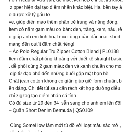
zipper hiện đại tạo điểm nhấn khác biệt. Hai bên tay á
o được xử lý gấu lơ-
vê, giúp diện mạo thêm phần trẻ trung và năng động.
Item có năm gam màu cơ bản: đen, trắng, kem, nâu, rê
u giúp anh em linh hoạt mix cùng quần dài hoặc short
mang đến outfit đậm chất riêng!
– Áo Polo Regular Trụ Zipper Cotton Blend | PL0188
Item đậm chất phóng khoáng với thiết kế straight basic
, dễ phối cùng 2 gam màu: đen và xanh chuẩn cho mọi
dịp từ dạo phố đến những buổi gặp mặt bạn bè.
Chất jean cotton không co giãn giúp giữ form chuẩn, b
ền dáng. Chi tiết túi sau cấn rách kết hợp đường diễu
chỉ zigzag tạo điểm nhấn cá tính.
Có đủ size từ 29 đến 34 sẵn sàng cho anh em lên đồ!
– Quần Short Denim Bermuda | QS0109
Cùng SomeHow làm mới tủ đồ với loạt màu sắc mới,