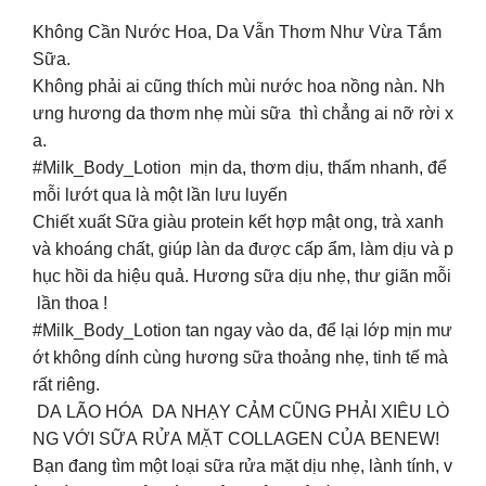
Không Cần Nước Hoa, Da Vẫn Thơm Như Vừa Tắm
Sữa.
Không phải ai cũng thích mùi nước hoa nồng nàn. Nh
ưng hương da thơm nhẹ mùi sữa thì chẳng ai nỡ rời x
a.
#Milk_Body_Lotion mịn da, thơm dịu, thấm nhanh, để
mỗi lướt qua là một lần lưu luyến
Chiết xuất Sữa giàu protein kết hợp mật ong, trà xanh
và khoáng chất, giúp làn da được cấp ẩm, làm dịu và p
hục hồi da hiệu quả. Hương sữa dịu nhẹ, thư giãn mỗi
lần thoa !
#Milk_Body_Lotion tan ngay vào da, để lại lớp mịn mư
ớt không dính cùng hương sữa thoảng nhẹ, tinh tế mà
rất riêng.
DA LÃO HÓA DA NHẠY CẢM CŨNG PHẢI XIÊU LÒ
NG VỚI SỮA RỬA MẶT COLLAGEN CỦA BENEW!
Bạn đang tìm một loại sữa rửa mặt dịu nhẹ, lành tính, v