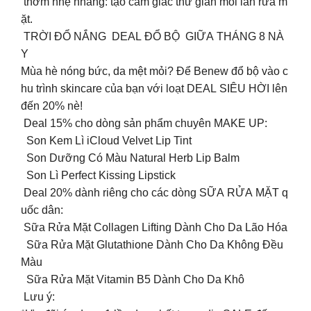
thơm nhẹ nhàng: tạo cảm giác thư giãn mỗi lần rửa m
ặt.
️ TRỜI ĐỔ NẮNG DEAL ĐỔ BỘ GIỮA THÁNG 8 NÀ
Y️
Mùa hè nóng bức, da mệt mỏi? Để Benew đổ bộ vào c
hu trình skincare của bạn với loạt DEAL SIÊU HỜI lên
đến 20% nè!
Deal 15% cho dòng sản phẩm chuyên MAKE UP:
Son Kem Lì iCloud Velvet Lip Tint
Son Dưỡng Có Màu Natural Herb Lip Balm
Son Lì Perfect Kissing Lipstick
Deal 20% dành riêng cho các dòng SỮA RỬA MẶT q
uốc dân:
Sữa Rửa Mặt Collagen Lifting Dành Cho Da Lão Hóa
Sữa Rửa Mặt Glutathione Dành Cho Da Không Đều
Màu
Sữa Rửa Mặt Vitamin B5 Dành Cho Da Khô
Lưu ý: