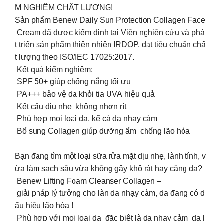
M NGHIỆM CHẤT LƯỢNG!
Sản phẩm Benew Daily Sun Protection Collagen Face
Cream đã được kiểm định tại Viện nghiên cứu và phá
t triển sản phẩm thiên nhiên IRDOP, đạt tiêu chuẩn chấ
t lượng theo ISO/IEC 17025:2017.
Kết quả kiểm nghiệm:
SPF 50+ giúp chống nắng tối ưu
PA+++ bảo vệ da khỏi tia UVA hiệu quả
Kết cấu dịu nhẹ không nhờn rít
Phù hợp mọi loại da, kể cả da nhạy cảm
Bổ sung Collagen giúp dưỡng ẩm chống lão hóa
Bạn đang tìm một loại sữa rửa mặt dịu nhẹ, lành tính, v
ừa làm sạch sâu vừa không gây khô rát hay căng da?
Benew Lifting Foam Cleanser Collagen –
giải pháp lý tưởng cho làn da nhạy cảm, da đang có d
ấu hiệu lão hóa !
Phù hợp với mọi loại da đặc biệt là da nhạy cảm da l