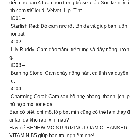
đến cho bạn 4 lựa chọn trong bộ sưu tập Son kem lỳ á
nh cam #iCloud_Velvet_Lip_Tint!
iC01 –
Starfish Red: Đỏ cam rực rỡ, tôn da và giúp bạn luôn
nổi bật.
iC02 –
Lily Ruddy: Cam đào trầm, trẻ trung và đầy năng lượn
g.
iC03 –
Burning Stone: Cam cháy nồng nàn, cá tính và quyến
rũ.
iC04 –
Charming Coral: Cam san hô nhẹ nhàng, thanh lịch, p
hù hợp mọi tone da.
Bạn có biết: chỉ một lớp bọt mịn cũng có thể làm thay đ
ổi làn da khô ráp, xỉn màu?
Hãy để BENEW MOISTURIZING FOAM CLEANSER
VITAMIN B5 giúp bạn trải nghiệm nhé!