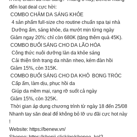
đến loạt deal cực hời:
COMBO CHĂM DA SÁNG KHỎE
4 sản phẩm full-size cho routine chuẩn spa tại nhà
Dưỡng ẩm, sáng khỏe, da mướt mịn từng ngày
Giảm ngay 20%: chỉ còn 680K (tặng thêm quà 45K).
️ COMBO BUỔI SÁNG CHO DA LÃO HÓA
Công thức nuôi dưỡng làn da khỏe sáng
Cải thiện tình trạng da nhăn nheo, kém đàn hồi
Giảm 15%, còn 315K.
COMBO BUỔI SÁNG CHO DA KHÔ BONG TRÓC
Cấp ẩm, làm dịu, phục hồi da
Giúp da mềm mại, rạng rỡ suốt cả ngày
Giảm 15%, còn 325K.
Thời gian áp dụng chương trình từ ngày 18 đến 25/08
Nhanh tay săn deal để không bỏ lỡ ưu đãi cực hot này
!
Website: https://benew.vn/
Shopee: https://shopii.click/go/shopee_kol?