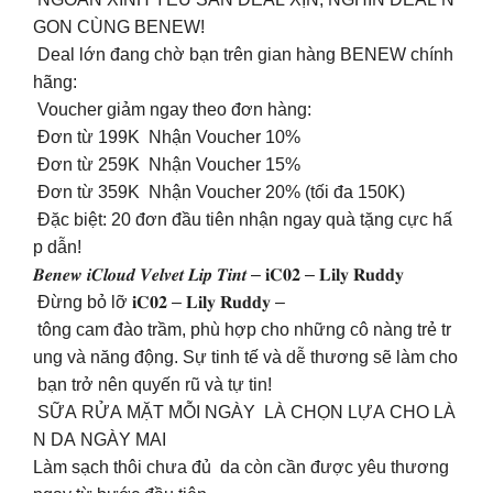
GON CÙNG BENEW!
Deal lớn đang chờ bạn trên gian hàng BENEW chính
hãng:
Voucher giảm ngay theo đơn hàng:
Đơn từ 199K Nhận Voucher 10%
Đơn từ 259K Nhận Voucher 15%
Đơn từ 359K Nhận Voucher 20% (tối đa 150K)
Đặc biệt: 20 đơn đầu tiên nhận ngay quà tặng cực hấ
p dẫn!
𝑩𝒆𝒏𝒆𝒘 𝒊𝑪𝒍𝒐𝒖𝒅 𝑽𝒆𝒍𝒗𝒆𝒕 𝑳𝒊𝒑 𝑻𝒊𝒏𝒕 – 𝐢𝐂𝟎𝟐 – 𝐋𝐢𝐥𝐲 𝐑𝐮𝐝𝐝𝐲
Đừng bỏ lỡ 𝐢𝐂𝟎𝟐 – 𝐋𝐢𝐥𝐲 𝐑𝐮𝐝𝐝𝐲 –
tông cam đào trầm, phù hợp cho những cô nàng trẻ tr
ung và năng động. Sự tinh tế và dễ thương sẽ làm cho
bạn trở nên quyến rũ và tự tin!
SỮA RỬA MẶT MỖI NGÀY LÀ CHỌN LỰA CHO LÀ
N DA NGÀY MAI
Làm sạch thôi chưa đủ da còn cần được yêu thương