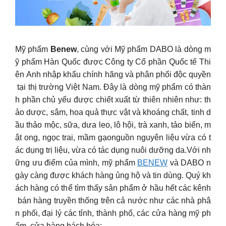
Mỹ phẩm
Benew
, cùng với Mỹ phẩm DABO là dòng m
ỹ phẩm Hàn Quốc được Công ty Cổ phần Quốc tế Thi
ên Anh nhập khẩu chính hãng và phân phối độc quyền
tại thị trường Việt Nam. Đây là dòng mỹ phẩm có thàn
h phần chủ yếu được chiết xuất từ thiên nhiên như: th
ảo dược, sâm, hoa quả thực vật và khoáng chất, tinh d
ầu thảo mộc, sữa, dưa leo, lô hội, trà xanh, tảo biển, m
ật ong, ngọc trai, mầm gạonguồn nguyên liệu vừa có t
ác dụng trị liệu, vừa có tác dụng nuôi dưỡng da.Với nh
ững ưu điểm của mình, mỹ phẩm
BENEW
và DABO n
gày càng được khách hàng ủng hộ và tin dùng. Quý kh
ách hàng có thể tìm thấy sản phẩm ở hầu hết các kênh
bán hàng truyền thống trên cả nước như các nhà phâ
n phối, đại lý các tỉnh, thành phố, các cửa hàng mỹ ph
ẩm, cửa hàng bách hóa;