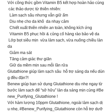
Với công thức gồm Vitamin B5 kết hợp hoàn hảo cùng
các thảo dược từ thiên nhiên:
Làm sạch sâu nhưng vẫn giữ ẩm
Dịu nhẹ cho da khô da nhạy cảm
Chiết xuất thiên nhiên an toàn, không kích ứng
Vitamin B5 phục hồi & củng cố hàng rào bảo vệ da
Lớp bọt siêu mịn vừa làm sạch, vừa nuông chiều làn
da
Giảm ma sát
Tăng cảm giác thư giãn
Giữ da mềm mịn sau mỗi lần rửa
Glutathione giúp làm sạch sâu hỗ trợ sáng da nếu dùn
g đều đặn?!
Benew giúp bạn sử dụng Glutathione dịu nhẹ ngay từ
bước làm sạch để “sở hữu” làn da sáng mịn cùng #Be
new_Purifying_Glutathione !
Với hàm lượng 10ppm Glutathione, ngoài làm sạch dị
u nhẹ, #Benew_Purifying_Glutathione còn hỗ trợ dưỡ