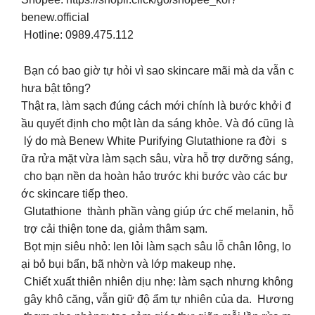
benew.official
️ Hotline: 0989.475.112
Bạn có bao giờ tự hỏi vì sao skincare mãi mà da vẫn c
hưa bật tông?
Thật ra, làm sạch đúng cách mới chính là bước khởi đ
ầu quyết định cho một làn da sáng khỏe. Và đó cũng là
lý do mà Benew White Purifying Glutathione ra đời s
ữa rửa mặt vừa làm sạch sâu, vừa hỗ trợ dưỡng sáng,
cho bạn nền da hoàn hảo trước khi bước vào các bư
ớc skincare tiếp theo.
Glutathione thành phần vàng giúp ức chế melanin, hỗ
trợ cải thiện tone da, giảm thâm sạm.
Bọt mịn siêu nhỏ: len lỏi làm sạch sâu lỗ chân lông, lo
ại bỏ bụi bẩn, bã nhờn và lớp makeup nhẹ.
Chiết xuất thiên nhiên dịu nhẹ: làm sạch nhưng không
gây khô căng, vẫn giữ độ ẩm tự nhiên của da. Hương