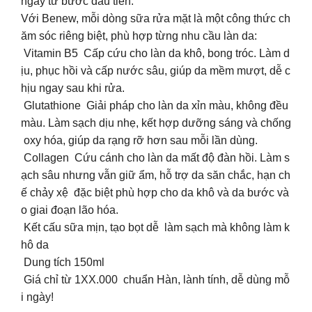
ngay từ bước đầu tiên.
Với Benew, mỗi dòng sữa rửa mặt là một công thức ch
ăm sóc riêng biệt, phù hợp từng nhu cầu làn da:
Vitamin B5 Cấp cứu cho làn da khô, bong tróc. Làm d
ịu, phục hồi và cấp nước sâu, giúp da mềm mượt, dễ c
hịu ngay sau khi rửa.
Glutathione Giải pháp cho làn da xỉn màu, không đều
màu. Làm sạch dịu nhẹ, kết hợp dưỡng sáng và chống
oxy hóa, giúp da rạng rỡ hơn sau mỗi lần dùng.
Collagen Cứu cánh cho làn da mất độ đàn hồi. Làm s
ạch sâu nhưng vẫn giữ ẩm, hỗ trợ da săn chắc, hạn ch
ế chảy xệ đặc biệt phù hợp cho da khô và da bước và
o giai đoạn lão hóa.
Kết cấu sữa mịn, tạo bọt dễ làm sạch mà không làm k
hô da
Dung tích 150ml
Giá chỉ từ 1XX.000 chuẩn Hàn, lành tính, dễ dùng mỗ
i ngày!