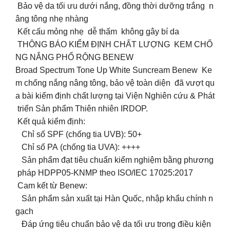
Bảo vệ da tối ưu dưới nắng, đồng thời dưỡng trắng n
âng tông nhẹ nhàng
Kết cấu mỏng nhẹ dễ thấm không gây bí da
THÔNG BÁO KIỂM ĐỊNH CHẤT LƯỢNG KEM CHỐ
NG NẮNG PHỔ RỘNG BENEW
Broad Spectrum Tone Up White Suncream Benew Ke
m chống nắng nâng tông, bảo vệ toàn diện đã vượt qu
a bài kiểm định chất lượng tại Viện Nghiên cứu & Phát
triển Sản phẩm Thiên nhiên IRDOP.
Kết quả kiểm định:
Chỉ số SPF (chống tia UVB): 50+
Chỉ số PA (chống tia UVA): ++++
Sản phẩm đạt tiêu chuẩn kiểm nghiệm bằng phương
pháp HDPP05-KNMP theo ISO/IEC 17025:2017
Cam kết từ Benew:
Sản phẩm sản xuất tại Hàn Quốc, nhập khẩu chính n
gạch
Đáp ứng tiêu chuẩn bảo vệ da tối ưu trong điều kiện