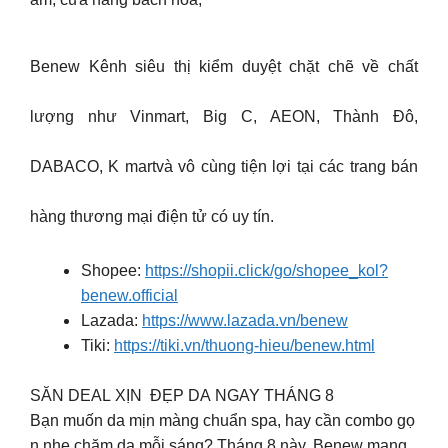
Benew Kênh siêu thị kiểm duyệt chặt chẽ về chất
lượng như Vinmart, Big C, AEON, Thành Đô,
DABACO, K martvà vô cùng tiện lợi tại các trang bán
hàng thương mại điện tử có uy tín.
Shopee:
https://shopii.click/go/shopee_kol?
benew.official
Lazada:
https://www.lazada.vn/benew
Tiki:
https://tiki.vn/thuong-hieu/benew.html
SĂN DEAL XỊN ĐẸP DA NGAY THÁNG 8
Bạn muốn da mịn màng chuẩn spa, hay cần combo gọ
n nhẹ chăm da mỗi sáng? Tháng 8 này, Benew mang