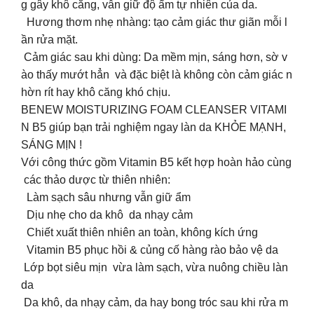
g gây khô căng, vẫn giữ độ ẩm tự nhiên của da.
Hương thơm nhẹ nhàng: tạo cảm giác thư giãn mỗi l
ần rửa mặt.
Cảm giác sau khi dùng: Da mềm mịn, sáng hơn, sờ v
ào thấy mướt hẳn và đặc biệt là không còn cảm giác n
hờn rít hay khô căng khó chịu.
BENEW MOISTURIZING FOAM CLEANSER VITAMI
N B5 giúp bạn trải nghiệm ngay làn da KHỎE MẠNH,
SÁNG MỊN !
Với công thức gồm Vitamin B5 kết hợp hoàn hảo cùng
các thảo dược từ thiên nhiên:
Làm sạch sâu nhưng vẫn giữ ẩm
Dịu nhẹ cho da khô da nhạy cảm
Chiết xuất thiên nhiên an toàn, không kích ứng
Vitamin B5 phục hồi & củng cố hàng rào bảo vệ da
Lớp bọt siêu mịn vừa làm sạch, vừa nuông chiều làn
da
Da khô, da nhạy cảm, da hay bong tróc sau khi rửa m