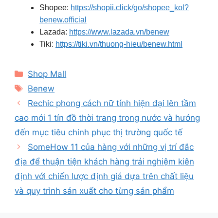
Shopee:
https://shopii.click/go/shopee_kol?
benew.official
Lazada:
https://www.lazada.vn/benew
Tiki:
https://tiki.vn/thuong-hieu/benew.html
Categories
Shop Mall
Tags
Benew
Rechic phong cách nữ tính hiện đại lên tầm
cao mới 1 tín đồ thời trang trong nước và hướng
đến mục tiêu chinh phục thị trường quốc tế
SomeHow 11 của hàng với những vị trí đắc
địa để thuận tiện khách hàng trải nghiệm kiên
định với chiến lược định giá dựa trên chất liệu
và quy trình sản xuất cho từng sản phẩm