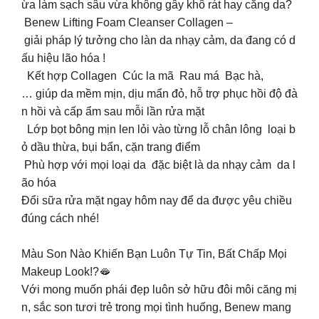
ừa làm sạch sâu vừa không gây khô rát hay căng da?
Benew Lifting Foam Cleanser Collagen –
giải pháp lý tưởng cho làn da nhạy cảm, da đang có d
ấu hiệu lão hóa !
Kết hợp Collagen Cúc la mã Rau má Bạc hà,
… giúp da mềm mịn, dịu mẩn đỏ, hỗ trợ phục hồi độ đà
n hồi và cấp ẩm sau mỗi lần rửa mặt
Lớp bọt bông mịn len lỏi vào từng lỗ chân lông loại b
ỏ dầu thừa, bụi bẩn, cặn trang điểm
Phù hợp với mọi loại da đặc biệt là da nhạy cảm da l
ão hóa
Đổi sữa rửa mặt ngay hôm nay để da được yêu chiều
đúng cách nhé!
Màu Son Nào Khiến Bạn Luôn Tự Tin, Bất Chấp Mọi
Makeup Look!?🫦
Với mong muốn phái đẹp luôn sở hữu đôi môi căng mị
n, sắc son tươi trẻ trong mọi tình huống, Benew mang