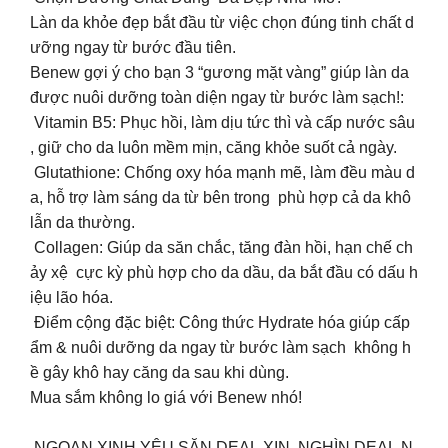
Làn da khỏe đẹp bắt đầu từ việc chọn đúng tinh chất d
ưỡng ngay từ bước đầu tiên.
Benew gợi ý cho bạn 3 “gương mặt vàng” giúp làn da
được nuôi dưỡng toàn diện ngay từ bước làm sạch!:
Vitamin B5: Phục hồi, làm dịu tức thì và cấp nước sâu
, giữ cho da luôn mềm mịn, căng khỏe suốt cả ngày.
Glutathione: Chống oxy hóa mạnh mẽ, làm đều màu d
a, hỗ trợ làm sáng da từ bên trong phù hợp cả da khô
lẫn da thường.
Collagen: Giúp da săn chắc, tăng đàn hồi, hạn chế ch
ảy xệ cực kỳ phù hợp cho da dầu, da bắt đầu có dấu h
iệu lão hóa.
Điểm cộng đặc biệt: Công thức Hydrate hóa giúp cấp
ẩm & nuôi dưỡng da ngay từ bước làm sạch không h
ề gây khô hay căng da sau khi dùng.
Mua sắm không lo giá với Benew nhó!
NGOAN XINH YÊU SĂN DEAL XỊN, NGHÌN DEAL N