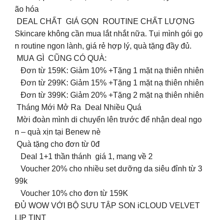
ão hóa
DEAL CHẤT GIÁ GỌN ROUTINE CHẤT LƯỢNG
Skincare không cần mua lắt nhắt nữa. Tụi mình gói gọ
n routine ngon lành, giá rẻ hợp lý, quà tặng đầy đủ.
MUA GÌ CŨNG CÓ QUÀ:
Đơn từ 159K: Giảm 10% +Tặng 1 mặt nạ thiên nhiên
Đơn từ 299K: Giảm 15% +Tặng 1 mặt nạ thiên nhiên
Đơn từ 399K: Giảm 20% +Tặng 2 mặt nạ thiên nhiên
️ Tháng Mới Mở Ra Deal Nhiều Quá
Mời đoàn mình di chuyển lên trước để nhận deal ngo
n – quà xịn tại Benew nè
Quà tặng cho đơn từ 0đ
Deal 1+1 thần thánh giá 1, mang về 2
Voucher 20% cho nhiều set dưỡng da siêu đỉnh từ 3
99k
Voucher 10% cho đơn từ 159K
ĐỦ WOW VỚI BỘ SƯU TẬP SON iCLOUD VELVET
LIP TINT