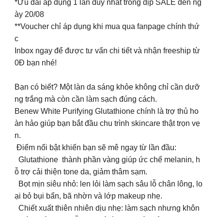
*Ưu đãi áp dụng 1 lần duy nhất trong dịp SALE đến ng
ày 20/08
**Voucher chỉ áp dụng khi mua qua fanpage chính thứ
c
Inbox ngay để được tư vấn chi tiết và nhận freeship từ
0Đ bạn nhé!
Bạn có biết? Một làn da sáng khỏe không chỉ cần dưỡ
ng trắng mà còn cần làm sạch đúng cách.
Benew White Purifying Glutathione chính là trợ thủ ho
àn hảo giúp bạn bắt đầu chu trình skincare thật trọn vẹ
n.
Điểm nổi bật khiến bạn sẽ mê ngay từ lần đầu:
Glutathione thành phần vàng giúp ức chế melanin, h
ỗ trợ cải thiện tone da, giảm thâm sạm.
Bọt mịn siêu nhỏ: len lỏi làm sạch sâu lỗ chân lông, lo
ại bỏ bụi bẩn, bã nhờn và lớp makeup nhẹ.
Chiết xuất thiên nhiên dịu nhẹ: làm sạch nhưng khôn