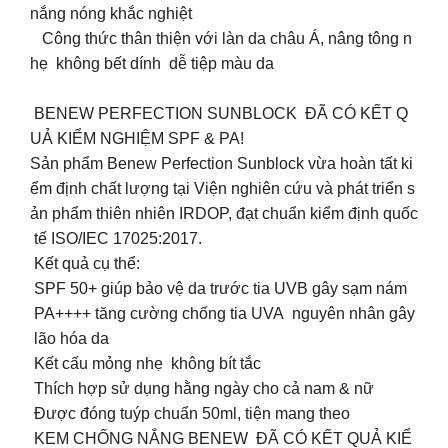
nắng nóng khắc nghiệt
Công thức thân thiện với làn da châu Á, nâng tông n
hẹ không bết dính dễ tiệp màu da
️ BENEW PERFECTION SUNBLOCK ĐÃ CÓ KẾT Q
UẢ KIỂM NGHIỆM SPF & PA!
Sản phẩm Benew Perfection Sunblock vừa hoàn tất ki
ểm định chất lượng tại Viện nghiên cứu và phát triển s
ản phẩm thiên nhiên IRDOP, đạt chuẩn kiểm định quốc
tế ISO/IEC 17025:2017.
Kết quả cụ thể:
SPF 50+ giúp bảo vệ da trước tia UVB gây sạm nám
PA++++ tăng cường chống tia UVA nguyên nhân gây
lão hóa da
Kết cấu mỏng nhẹ không bít tắc
Thích hợp sử dụng hằng ngày cho cả nam & nữ
Được đóng tuýp chuẩn 50ml, tiện mang theo
KEM CHỐNG NẮNG BENEW ĐÃ CÓ KẾT QUẢ KIỂ