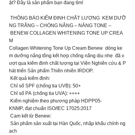
ặt? Đây là sản phẩm bạn đang tìm!
THÔNG BÁO KIỂM ĐỊNH CHẤT LƯỢNG KEM DƯỠ
NG TRẮNG – CHÓNG NẮNG – NÂNG TONE –
BENEW COLLAGEN WHITENING TONE UP CREA
M
Collagen Whitening Tone Up Cream Benew dòng ke
m dưỡng nâng tông kết hợp chống nắng dịu nhẹ đã v
ượt qua kiểm định chất lượng tại Viện Nghiên cứu & P
hát triển Sản phẩm Thiên nhiên IRDOP.
Kết quả kiểm định:
Chỉ số SPF (chống tia UVB): 50+
Chỉ số PA (chống tia UVA): ++++
Kiểm nghiệm theo phương pháp HDPP05-
KNMP, đạt chuẩn ISO/IEC 17025:2017
Cam kết từ Benew:
Sản phẩm sản xuất tại Hàn Quốc, nhập khẩu chính ng
ạch