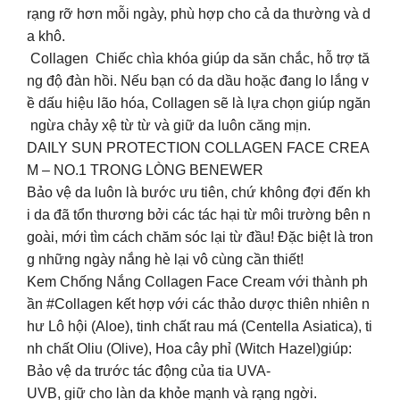
rạng rỡ hơn mỗi ngày, phù hợp cho cả da thường và d
a khô.
Collagen Chiếc chìa khóa giúp da săn chắc, hỗ trợ tă
ng độ đàn hồi. Nếu bạn có da dầu hoặc đang lo lắng v
ề dấu hiệu lão hóa, Collagen sẽ là lựa chọn giúp ngăn
ngừa chảy xệ từ từ và giữ da luôn căng mịn.
DAILY SUN PROTECTION COLLAGEN FACE CREA
M – NO.1 TRONG LÒNG BENEWER
Bảo vệ da luôn là bước ưu tiên, chứ không đợi đến kh
i da đã tổn thương bởi các tác hại từ môi trường bên n
goài, mới tìm cách chăm sóc lại từ đầu! Đặc biệt là tron
g những ngày nắng hè lại vô cùng cần thiết!
Kem Chống Nắng Collagen Face Cream với thành ph
ần #Collagen kết hợp với các thảo dược thiên nhiên n
hư Lô hội (Aloe), tinh chất rau má (Centella Asiatica), ti
nh chất Oliu (Olive), Hoa cây phỉ (Witch Hazel)giúp:
Bảo vệ da trước tác động của tia UVA-
UVB, giữ cho làn da khỏe mạnh và rạng ngời.