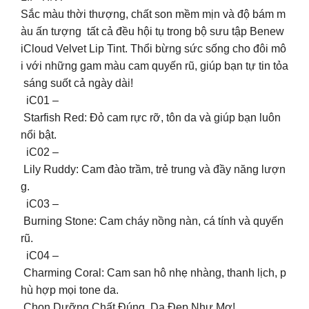
Sắc màu thời thượng, chất son mềm mịn và độ bám m
àu ấn tượng tất cả đều hội tụ trong bộ sưu tập Benew
iCloud Velvet Lip Tint. Thổi bừng sức sống cho đôi mô
i với những gam màu cam quyến rũ, giúp bạn tự tin tỏa
sáng suốt cả ngày dài!
iC01 –
Starfish Red: Đỏ cam rực rỡ, tôn da và giúp bạn luôn
nổi bật.
iC02 –
Lily Ruddy: Cam đào trầm, trẻ trung và đầy năng lượn
g.
iC03 –
Burning Stone: Cam cháy nồng nàn, cá tính và quyến
rũ.
iC04 –
Charming Coral: Cam san hô nhẹ nhàng, thanh lịch, p
hù hợp mọi tone da.
Chọn Dưỡng Chất Đúng Da Đẹp Như Mơ!