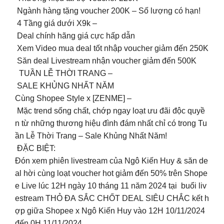
Ngành hàng tặng voucher 200K – Số lượng có hạn!
4 Tầng giá dưới X9k –
Deal chính hãng giá cực hấp dẫn
Xem Video mua deal tốt nhập voucher giảm đến 250K
Săn deal Livestream nhận voucher giảm đến 500K
TUẦN LỄ THỜI TRANG –
SALE KHỦNG NHẤT NĂM
Cùng Shopee Style x [ZENME] –
Mặc trend sống chất, chớp ngay loạt ưu đãi độc quyề
n từ những thương hiệu đình đám nhất chỉ có trong Tu
ần Lễ Thời Trang – Sale Khủng Nhất Năm!
ĐẶC BIỆT:
Đón xem phiên livestream của Ngô Kiến Huy & săn de
al hời cùng loạt voucher hot giảm đến 50% trên Shope
e Live lúc 12H ngày 10 tháng 11 năm 2024 tại buổi liv
estream THỎ ĐA SẮC CHỐT DEAL SIÊU CHẮC kết h
ợp giữa Shopee x Ngô Kiến Huy vào 12H 10/11/2024
đến 0H 11/11/2024