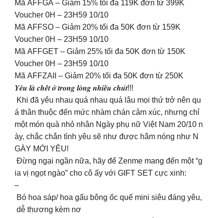
Mã AFFGA – Giảm 15% tối đa 119K đơn từ 399K
Voucher 0H – 23H59 10/10
Mã AFFSO – Giảm 20% tối đa 50K đơn từ 159K
Voucher 0H – 23H59 10/10
Mã AFFGET – Giảm 25% tối đa 50K đơn từ 150K
Voucher 0H – 23H59 10/10
Mã AFFZAII – Giảm 20% tối đa 50K đơn từ 250K
️𝒀𝒆̂𝒖 𝒍𝒂̀ 𝒄𝒉𝒆̂́𝒕 𝒐̛̉ 𝒕𝒓𝒐𝒏𝒈 𝒍𝒐̀𝒏𝒈 𝒏𝒉𝒊𝒆̂̀𝒖 𝒄𝒉𝒖́𝒕!!!️
Khi đã yêu nhau quá nhau quá lâu mọi thứ trở nên qu
á thân thuộc đến mức nhàm chán cảm xúc, nhưng chỉ
một món quà nhỏ nhân Ngày phụ nữ Việt Nam 20/10 n
ày, chắc chắn tình yêu sẽ như được hâm nóng như N
GÀY MỚI YÊU!
Đừng ngại ngần nữa, hãy để Zenme mang đến một “g
ia vị ngọt ngào” cho cô ấy với GIFT SET cực xinh:
–
Bó hoa sáp/ hoa gấu bông ốc quế mini siêu đáng yêu,
dễ thương kèm nơ