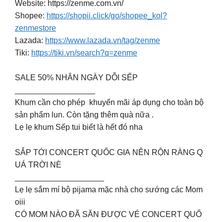
Website:
https://zenme.com.vn/
Shopee:
https://shopii.click/go/shopee_kol?
zenmestore
Lazada:
https://www.lazada.vn/tag/zenme
Tiki:
https://tiki.vn/search?q=zenme
SALE 50% NHÂN NGÀY DỖI SẾP
__________________
Khum cần cho phép ‍️ khuyến mãi áp dụng cho toàn bộ
sản phẩm lun. Còn tặng thêm quà nữa .
Lẹ lẹ khum Sếp tui biết là hết đó nha
SẮP TỚI CONCERT QUỐC GIA NÊN RỘN RÀNG Q
UÁ TRỜI NÈ
____________________
Lẹ lẹ sắm mí bộ pijama mặc nhà cho sướng các Mom
oiii
CÓ MOM NÀO ĐÃ SĂN ĐƯỢC VÉ CONCERT QUỐ