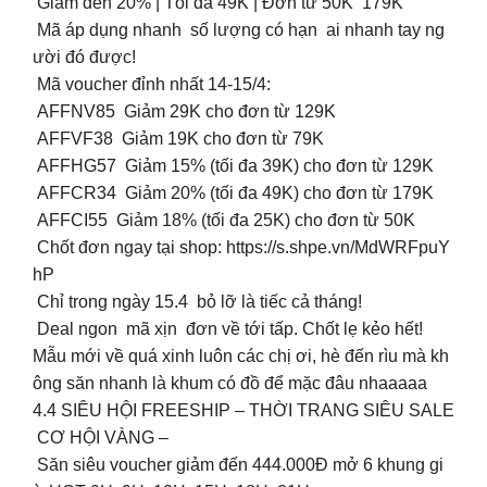
Giảm đến 20% | Tối đa 49K | Đơn từ 50K 179K
Mã áp dụng nhanh số lượng có hạn ai nhanh tay ng
ười đó được!
Mã voucher đỉnh nhất 14-15/4:
AFFNV85 Giảm 29K cho đơn từ 129K
AFFVF38 Giảm 19K cho đơn từ 79K
AFFHG57 Giảm 15% (tối đa 39K) cho đơn từ 129K
AFFCR34 Giảm 20% (tối đa 49K) cho đơn từ 179K
AFFCI55 Giảm 18% (tối đa 25K) cho đơn từ 50K
Chốt đơn ngay tại shop: https://s.shpe.vn/MdWRFpuY
hP
Chỉ trong ngày 15.4 bỏ lỡ là tiếc cả tháng!
Deal ngon mã xịn đơn về tới tấp. Chốt lẹ kẻo hết!
Mẫu mới về quá xinh luôn các chị ơi, hè đến rìu mà kh
ông săn nhanh là khum có đồ để mặc đâu nhaaaaa
4.4 SIÊU HỘI FREESHIP – THỜI TRANG SIÊU SALE
CƠ HỘI VÀNG –
Săn siêu voucher giảm đến 444.000Đ mở 6 khung gi