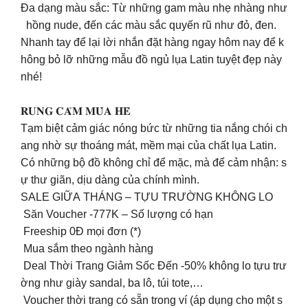
Đa dạng màu sắc: Từ những gam màu nhẹ nhàng như
hồng nude, đến các màu sắc quyến rũ như đỏ, đen.
Nhanh tay để lại lời nhắn đặt hàng ngay hôm nay để k
hông bỏ lỡ những mẫu đồ ngủ lụa Latin tuyệt đẹp này
nhé!
𝐑𝐔𝐍𝐆 𝐂𝐀̉𝐌 𝐌𝐔̀𝐀 𝐇𝐄̀
Tạm biệt cảm giác nóng bức từ những tia nắng chói ch
ang nhờ sự thoáng mát, mềm mại của chất lụa Latin.
Có những bộ đồ không chỉ để mặc, mà để cảm nhận: s
ự thư giãn, dịu dàng của chính mình.
SALE GIỮA THÁNG – TỰU TRƯỜNG KHÔNG LO
Săn Voucher -777K – Số lượng có hạn
Freeship 0Đ mọi đơn (*)
Mua sắm theo ngành hàng
Deal Thời Trang Giảm Sốc Đến -50% không lo tựu trư
ờng như giày sandal, ba lô, túi tote,…
️ Voucher thời trang có sẵn trong ví (áp dụng cho một s