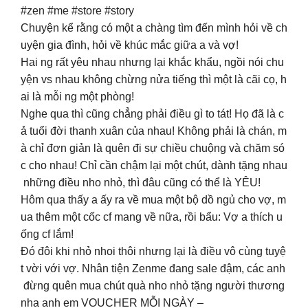
#zen #me #store #story
Chuyện kể rằng có một a chàng tìm đến mình hỏi về ch
uyện gia đình, hỏi về khúc mắc giữa a và vợ!
Hai ng rất yêu nhau nhưng lại khắc khẩu, ngồi nói chu
yện vs nhau không chừng nửa tiếng thì một là cãi cọ, h
ai là mỗi ng một phòng!
Nghe qua thì cũng chẳng phải điều gì to tát! Họ đã là c
ả tuổi đời thanh xuân của nhau! Không phải là chán, m
à chỉ đơn giản là quên đi sự chiều chuộng và chăm só
c cho nhau! Chỉ cần chậm lại một chút, dành tặng nhau
những điều nho nhỏ, thì đâu cũng có thể là YÊU! ️
Hôm qua thấy a ấy ra về mua một bộ dồ ngủ cho vợ, m
ua thêm một cốc cf mang về nữa, rồi bẩu: Vợ a thích u
ống cf lắm!
Đó đôi khi nhỏ nhoi thôi nhưng lại là điều vô cùng tuyệ
t vời với vợ. Nhân tiện Zenme đang sale đậm, các anh
đừng quên mua chút quà nho nhỏ tặng người thương
nha anh em VOUCHER MỖI NGÀY –