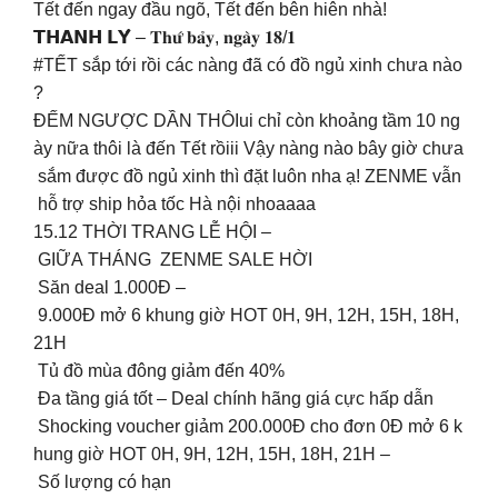
Tết đến ngay đầu ngõ, Tết đến bên hiên nhà!
𝗧𝗛𝗔𝗡𝗛 𝗟𝗬́ – 𝐓𝐡𝐮̛́ 𝐛𝐚̉𝐲, 𝐧𝐠𝐚̀𝐲 𝟏𝟖/𝟏
#TẾT sắp tới rồi các nàng đã có đồ ngủ xinh chưa nào
?
ĐẾM NGƯỢC DẦN THÔIui chỉ còn khoảng tầm 10 ng
ày nữa thôi là đến Tết rồiii Vậy nàng nào bây giờ chưa
sắm được đồ ngủ xinh thì đặt luôn nha ạ! ZENME vẫn
hỗ trợ ship hỏa tốc Hà nội nhoaaaa ‍️‍️️
15.12 THỜI TRANG LỄ HỘI –
GIỮA THÁNG ZENME SALE HỜI
Săn deal 1.000Đ –
9.000Đ mở 6 khung giờ HOT 0H, 9H, 12H, 15H, 18H,
21H
Tủ đồ mùa đông giảm đến 40%
Đa tầng giá tốt – Deal chính hãng giá cực hấp dẫn
️ Shocking voucher giảm 200.000Đ cho đơn 0Đ mở 6 k
hung giờ HOT 0H, 9H, 12H, 15H, 18H, 21H –
Số lượng có hạn