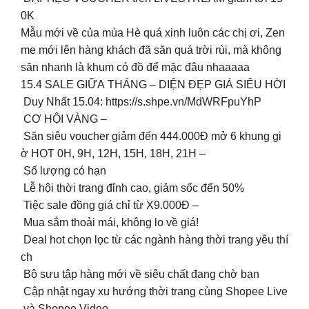
0K
Mẫu mới về của mùa Hè quá xinh luôn các chị ơi, Zen
me mới lên hàng khách đã săn quá trời rùi, mà không
săn nhanh là khum có đồ để mặc đâu nhaaaaa
15.4 SALE GIỮA THÁNG – DIỆN ĐẸP GIÁ SIÊU HỜI
Duy Nhất 15.04: https://s.shpe.vn/MdWRFpuYhP
CƠ HỘI VÀNG –
Săn siêu voucher giảm đến 444.000Đ mở 6 khung gi
ờ HOT 0H, 9H, 12H, 15H, 18H, 21H –
Số lượng có hạn
Lễ hội thời trang đỉnh cao, giảm sốc đến 50%
Tiệc sale đồng giá chỉ từ X9.000Đ –
Mua sắm thoải mái, không lo về giá!
Deal hot chọn lọc từ các ngành hàng thời trang yêu thí
ch
Bộ sưu tập hàng mới về siêu chất đang chờ bạn
Cập nhật ngay xu hướng thời trang cùng Shopee Live
và Shopee Video