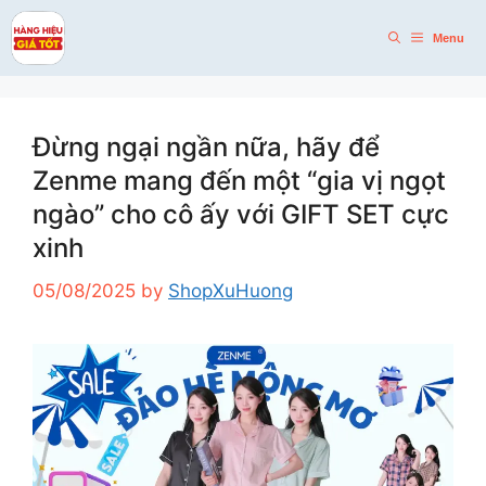
Skip
to
Menu
content
Đừng ngại ngần nữa, hãy để
Zenme mang đến một “gia vị ngọt
ngào” cho cô ấy với GIFT SET cực
xinh
05/08/2025
by
ShopXuHuong