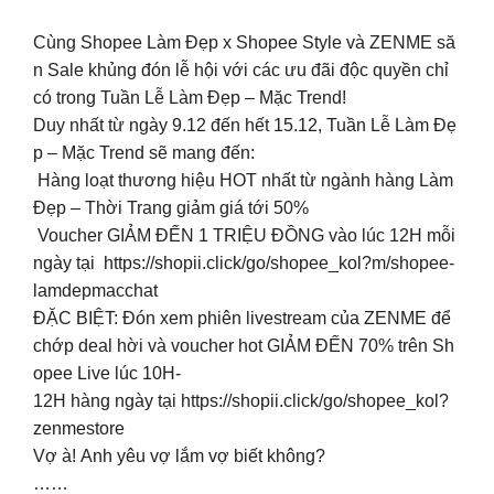
Cùng Shopee Làm Đẹp x Shopee Style và ZENME să
n Sale khủng đón lễ hội với các ưu đãi độc quyền chỉ
có trong Tuần Lễ Làm Đẹp – Mặc Trend!
Duy nhất từ ngày 9.12 đến hết 15.12, Tuần Lễ Làm Đẹ
p – Mặc Trend sẽ mang đến:
Hàng loạt thương hiệu HOT nhất từ ngành hàng Làm
Đẹp – Thời Trang giảm giá tới 50%
Voucher GIẢM ĐẾN 1 TRIỆU ĐỒNG vào lúc 12H mỗi
ngày tại https://shopii.click/go/shopee_kol?m/shopee-
lamdepmacchat
ĐẶC BIỆT: Đón xem phiên livestream của ZENME để
chớp deal hời và voucher hot GIẢM ĐẾN 70% trên Sh
opee Live lúc 10H-
12H hàng ngày tại https://shopii.click/go/shopee_kol?
zenmestore
Vợ à! Anh yêu vợ lắm vợ biết không?
……