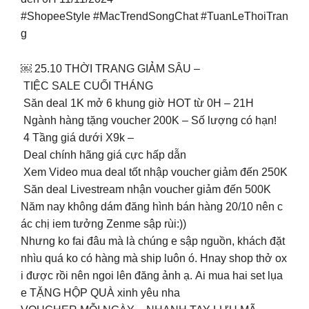
#ShopeeStyle #MacTrendSongChat #TuanLeThoiTran
g
￼ 25.10 THỜI TRANG GIẢM SÂU –
TIỆC SALE CUỐI THÁNG
Săn deal 1K mở 6 khung giờ HOT từ 0H – 21H
️ Ngành hàng tặng voucher 200K – Số lượng có hạn!
4 Tầng giá dưới X9k –
Deal chính hãng giá cực hấp dẫn
Xem Video mua deal tốt nhập voucher giảm đến 250K
Săn deal Livestream nhận voucher giảm đến 500K
Năm nay không dám đăng hình bán hàng 20/10 nên c
ác chị iem tưởng Zenme sập rùi:))
Nhưng ko fai đâu mà là chúng e sập nguồn, khách đặt
nhìu quá ko có hàng mà ship luôn ó. Hnay shop thở ox
i được rồi nên ngoi lên đăng ảnh ạ. Ai mua hai set lụa
e TẶNG HỘP QUÀ xinh yêu nha