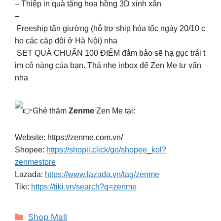
– Thiệp in quà tặng hoa hồng 3D xinh xắn
–
Freeship tận giường (hỗ trợ ship hỏa tốc ngày 20/10 c
ho các cặp đôi ở Hà Nội) nha
SET QUÀ CHUẨN 100 ĐIỂM đảm bảo sẽ hạ gục trái t
im cô nàng của bạn. Thả nhẹ inbox để Zen Me tư vấn
nha
Ghé thăm
Zenme
Zen Me tại:
Website:
https://zenme.com.vn/
Shopee:
https://shopii.click/go/shopee_kol?
zenmestore
Lazada:
https://www.lazada.vn/tag/zenme
Tiki:
https://tiki.vn/search?q=zenme
Categories
Shop Mall