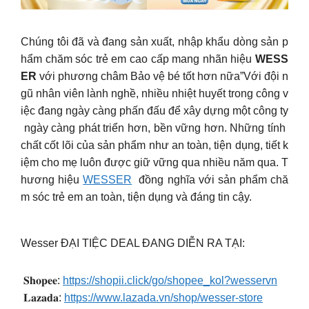
Chúng tôi đã và đang sản xuất, nhập khẩu dòng sản p
hẩm chăm sóc trẻ em cao cấp mang nhãn hiệu
WESS
ER
với phương châm Bảo vệ bé tốt hơn nữa”Với đội n
gũ nhân viên lành nghề, nhiều nhiệt huyết trong công v
iệc đang ngày càng phấn đấu để xây dựng một công ty
ngày càng phát triển hơn, bền vững hơn. Những tính
chất cốt lõi của sản phẩm như an toàn, tiện dụng, tiết k
iệm cho mẹ luôn được giữ vững qua nhiều năm qua. T
hương hiệu
WESSER
đồng nghĩa với sản phẩm chă
m sóc trẻ em an toàn, tiện dụng và đáng tin cậy.
Wesser ĐẠI TIỆC DEAL ĐANG DIỄN RA TẠI:
️ 𝐒𝐡𝐨𝐩𝐞𝐞:
https://shopii.click/go/shopee_kol?wesservn
️ 𝐋𝐚𝐳𝐚𝐝𝐚:
https://www.lazada.vn/shop/wesser-store