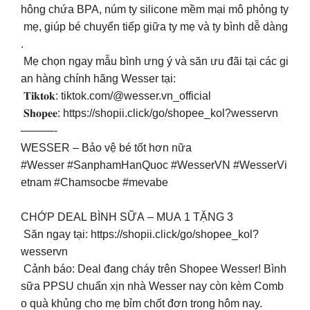
hông chứa BPA, núm ty silicone mềm mại mô phỏng ty
mẹ, giúp bé chuyển tiếp giữa ty mẹ và ty bình dễ dàng
.
Mẹ chọn ngay mẫu bình ưng ý và săn ưu đãi tại các gi
an hàng chính hãng Wesser tại:
️️ 𝐓𝐢𝐤𝐭𝐨𝐤: tiktok.com/@wesser.vn_official
𝐒𝐡𝐨𝐩𝐞𝐞: https://shopii.click/go/shopee_kol?wesservn
———-
WESSER – Bảo vệ bé tốt hơn nữa
#Wesser #SanphamHanQuoc #WesserVN #WesserVi
etnam #Chamsocbe #mevabe
CHỚP DEAL BÌNH SỮA – MUA 1 TẶNG 3
Săn ngay tại: https://shopii.click/go/shopee_kol?
wesservn
Cảnh báo: Deal đang cháy trên Shopee Wesser! Bình
sữa PPSU chuẩn xịn nhà Wesser nay còn kèm Comb
o quà khủng cho mẹ bỉm chốt đơn trong hôm nay.