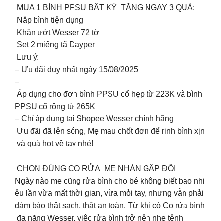
MUA 1 BÌNH PPSU BẤT KỲ TẶNG NGAY 3 QUÀ:
Nắp bình tiện dụng
Khăn ướt Wesser 72 tờ
Set 2 miếng tã Dayper
Lưu ý:
– Ưu đãi duy nhất ngày 15/08/2025
–
Áp dụng cho đơn bình PPSU cổ hẹp từ 223K và bình
PPSU cổ rộng từ 265K
– Chỉ áp dụng tại Shopee Wesser chính hãng
Ưu đãi đã lên sóng, Mẹ mau chốt đơn để rinh bình xịn
và quà hot về tay nhé!
CHỌN ĐÚNG CỌ RỬA MẸ NHÀN GẤP ĐÔI
Ngày nào mẹ cũng rửa bình cho bé không biết bao nhi
êu lần vừa mất thời gian, vừa mỏi tay, nhưng vẫn phải
đảm bảo thật sạch, thật an toàn. Từ khi có Cọ rửa bình
đa năng Wesser, việc rửa bình trở nên nhẹ tênh: