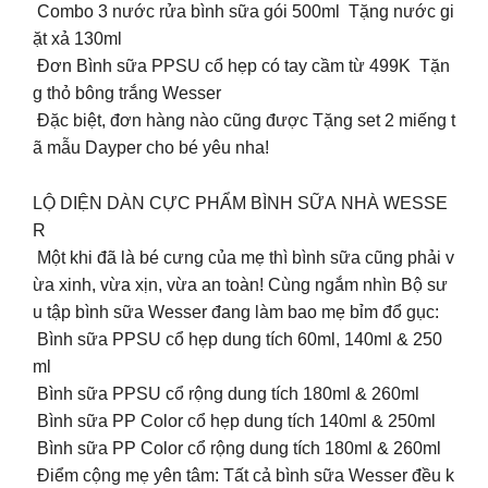
Combo 3 nước rửa bình sữa gói 500ml Tặng nước gi
ặt xả 130ml
Đơn Bình sữa PPSU cổ hẹp có tay cầm từ 499K Tặn
g thỏ bông trắng Wesser
️ Đặc biệt, đơn hàng nào cũng được Tặng set 2 miếng t
ã mẫu Dayper cho bé yêu nha!
LỘ DIỆN DÀN CỰC PHẨM BÌNH SỮA NHÀ WESSE
R
Một khi đã là bé cưng của mẹ thì bình sữa cũng phải v
ừa xinh, vừa xịn, vừa an toàn! Cùng ngắm nhìn Bộ sư
u tập bình sữa Wesser đang làm bao mẹ bỉm đổ gục:
Bình sữa PPSU cổ hẹp dung tích 60ml, 140ml & 250
ml
Bình sữa PPSU cổ rộng dung tích 180ml & 260ml
Bình sữa PP Color cổ hẹp dung tích 140ml & 250ml
Bình sữa PP Color cổ rộng dung tích 180ml & 260ml
Điểm cộng mẹ yên tâm: Tất cả bình sữa Wesser đều k