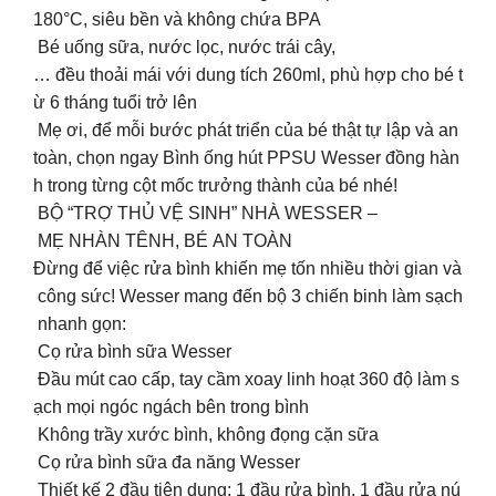
180°C, siêu bền và không chứa BPA
Bé uống sữa, nước lọc, nước trái cây,
… đều thoải mái với dung tích 260ml, phù hợp cho bé t
ừ 6 tháng tuổi trở lên
Mẹ ơi, để mỗi bước phát triển của bé thật tự lập và an
toàn, chọn ngay Bình ống hút PPSU Wesser đồng hàn
h trong từng cột mốc trưởng thành của bé nhé!
BỘ “TRỢ THỦ VỆ SINH” NHÀ WESSER –
MẸ NHÀN TÊNH, BÉ AN TOÀN
Đừng để việc rửa bình khiến mẹ tốn nhiều thời gian và
công sức! Wesser mang đến bộ 3 chiến binh làm sạch
nhanh gọn:
Cọ rửa bình sữa Wesser
Đầu mút cao cấp, tay cầm xoay linh hoạt 360 độ làm s
ạch mọi ngóc ngách bên trong bình
Không trầy xước bình, không đọng cặn sữa
Cọ rửa bình sữa đa năng Wesser
Thiết kế 2 đầu tiện dụng: 1 đầu rửa bình, 1 đầu rửa nú