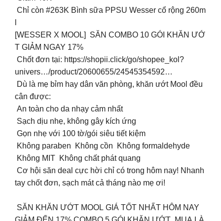
Chỉ còn #263K Bình sữa PPSU Wesser cổ rộng 260m
l
[WESSER X MOOL] SĂN COMBO 10 GÓI KHĂN ƯỚ
T GIẢM NGAY 17%
Chốt đơn tại: https://shopii.click/go/shopee_kol?
univers…/product/20600655/24545354592…
Dù là mẹ bỉm hay dân văn phòng, khăn ướt Mool đều
cân được:
An toàn cho da nhạy cảm nhất
Sạch dịu nhẹ, không gây kích ứng
Gọn nhẹ với 100 tờ/gói siêu tiết kiệm
Không paraben Không cồn Không formaldehyde
Không MIT Không chất phát quang
Cơ hội săn deal cực hời chỉ có trong hôm nay! Nhanh
tay chốt đơn, sạch mát cả tháng nào mẹ ơi!
SĂN KHĂN ƯỚT MOOL GIÁ TỐT NHẤT HÔM NAY
GIẢM ĐẾN 17% COMBO 5 GÓI KHĂN ƯỚT MUA LÀ