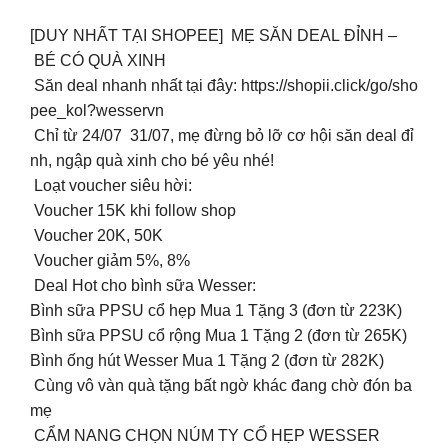
[DUY NHẤT TẠI SHOPEE] MẸ SĂN DEAL ĐỈNH –
BÉ CÓ QUÀ XINH
Săn deal nhanh nhất tại đây: https://shopii.click/go/sho
pee_kol?wesservn
Chỉ từ 24/07 31/07, mẹ đừng bỏ lỡ cơ hội săn deal đỉ
nh, ngập quà xinh cho bé yêu nhé!
Loạt voucher siêu hời:
Voucher 15K khi follow shop
Voucher 20K, 50K
Voucher giảm 5%, 8%
Deal Hot cho bình sữa Wesser:
Bình sữa PPSU cổ hẹp Mua 1 Tặng 3 (đơn từ 223K)
Bình sữa PPSU cổ rộng Mua 1 Tặng 2 (đơn từ 265K)
Bình ống hút Wesser Mua 1 Tặng 2 (đơn từ 282K)
Cùng vô vàn quà tặng bất ngờ khác đang chờ đón ba
mẹ
CẨM NANG CHỌN NÚM TY CỔ HẸP WESSER