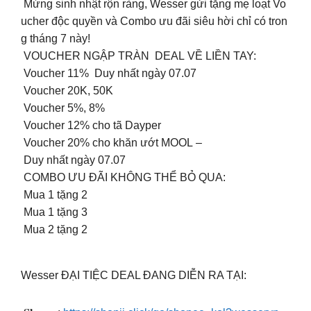
️ Mừng sinh nhật rộn ràng, Wesser gửi tặng mẹ loạt Vo
ucher độc quyền và Combo ưu đãi siêu hời chỉ có tron
g tháng 7 này!
VOUCHER NGẬP TRÀN DEAL VỀ LIỀN TAY:
️ Voucher 11% Duy nhất ngày 07.07
️ Voucher 20K, 50K
️ Voucher 5%, 8%
️ Voucher 12% cho tã Dayper
️ Voucher 20% cho khăn ướt MOOL –
Duy nhất ngày 07.07
COMBO ƯU ĐÃI KHÔNG THỂ BỎ QUA:
Mua 1 tặng 2
Mua 1 tặng 3
Mua 2 tặng 2
Wesser ĐẠI TIỆC DEAL ĐANG DIỄN RA TẠI: