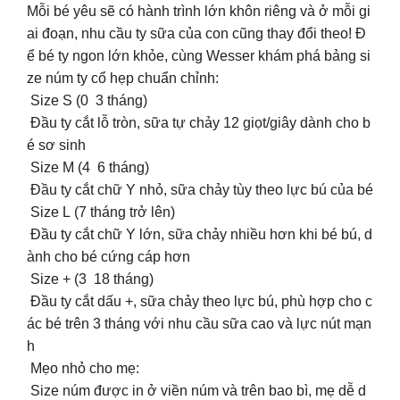
Mỗi bé yêu sẽ có hành trình lớn khôn riêng và ở mỗi gi
ai đoạn, nhu cầu ty sữa của con cũng thay đổi theo! Đ
ể bé ty ngon lớn khỏe, cùng Wesser khám phá bảng si
ze núm ty cổ hẹp chuẩn chỉnh:
Size S (0 3 tháng)
Đầu ty cắt lỗ tròn, sữa tự chảy 12 giọt/giây dành cho b
é sơ sinh
Size M (4 6 tháng)
Đầu ty cắt chữ Y nhỏ, sữa chảy tùy theo lực bú của bé
Size L (7 tháng trở lên)
Đầu ty cắt chữ Y lớn, sữa chảy nhiều hơn khi bé bú, d
ành cho bé cứng cáp hơn
Size + (3 18 tháng)
Đầu ty cắt dấu +, sữa chảy theo lực bú, phù hợp cho c
ác bé trên 3 tháng với nhu cầu sữa cao và lực nút mạn
h
Mẹo nhỏ cho mẹ:
Size núm được in ở viền núm và trên bao bì, mẹ dễ d