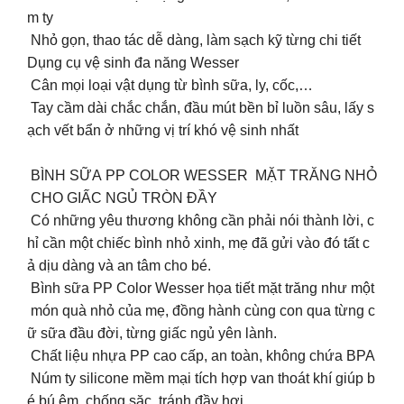
m ty
Nhỏ gọn, thao tác dễ dàng, làm sạch kỹ từng chi tiết
Dụng cụ vệ sinh đa năng Wesser
Cân mọi loại vật dụng từ bình sữa, ly, cốc,…
Tay cầm dài chắc chắn, đầu mút bền bỉ luồn sâu, lấy s
ạch vết bẩn ở những vị trí khó vệ sinh nhất
BÌNH SỮA PP COLOR WESSER MẶT TRĂNG NHỎ
CHO GIẤC NGỦ TRÒN ĐẦY
Có những yêu thương không cần phải nói thành lời, c
hỉ cần một chiếc bình nhỏ xinh, mẹ đã gửi vào đó tất c
ả dịu dàng và an tâm cho bé.
Bình sữa PP Color Wesser họa tiết mặt trăng như một
món quà nhỏ của mẹ, đồng hành cùng con qua từng c
ữ sữa đầu đời, từng giấc ngủ yên lành.
Chất liệu nhựa PP cao cấp, an toàn, không chứa BPA
Núm ty silicone mềm mại tích hợp van thoát khí giúp b
é bú êm, chống sặc, tránh đầy hơi