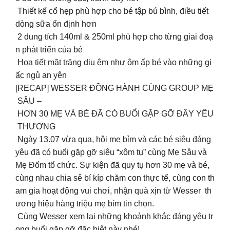
Thiết kế cổ hẹp phù hợp cho bé tập bú bình, điều tiết
dòng sữa ổn định hơn
2 dung tích 140ml & 250ml phù hợp cho từng giai đoạ
n phát triển của bé
Họa tiết mặt trăng dịu êm như ôm ấp bé vào những gi
ấc ngủ an yên
[RECAP] WESSER ĐỒNG HÀNH CÙNG GROUP MẸ
SÂU –
HƠN 30 MẸ VÀ BÉ ĐÃ CÓ BUỔI GẶP GỠ ĐẦY YÊU
THƯƠNG
Ngày 13.07 vừa qua, hội mẹ bỉm và các bé siêu đáng
yêu đã có buổi gặp gỡ siêu “xôm tụ” cùng Mẹ Sâu và
Mẹ Đốm tổ chức. Sự kiện đã quy tụ hơn 30 mẹ và bé,
cùng nhau chia sẻ bí kíp chăm con thực tế, cùng con th
am gia hoạt động vui chơi, nhận quà xịn từ Wesser th
ương hiệu hàng triệu mẹ bỉm tin chọn.
Cùng Wesser xem lại những khoảnh khắc đáng yêu tr
ong buổi gặp gỡ đặc biệt này nhé!