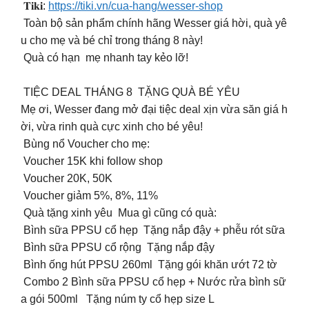
️ 𝐓𝐢𝐤𝐢:
https://tiki.vn/cua-hang/wesser-shop
Toàn bộ sản phẩm chính hãng Wesser giá hời, quà yê
u cho mẹ và bé chỉ trong tháng 8 này!
Quà có hạn mẹ nhanh tay kẻo lỡ!
TIỆC DEAL THÁNG 8 TẶNG QUÀ BÉ YÊU
Mẹ ơi, Wesser đang mở đại tiệc deal xịn vừa săn giá h
ời, vừa rinh quà cực xinh cho bé yêu!
️ Bùng nổ Voucher cho mẹ:
️ Voucher 15K khi follow shop
️ Voucher 20K, 50K
️ Voucher giảm 5%, 8%, 11%
️ Quà tặng xinh yêu Mua gì cũng có quà:
Bình sữa PPSU cổ hẹp Tặng nắp đậy + phễu rót sữa
Bình sữa PPSU cổ rộng Tặng nắp đậy
Bình ống hút PPSU 260ml Tặng gói khăn ướt 72 tờ
Combo 2 Bình sữa PPSU cổ hẹp + Nước rửa bình sữ
a gói 500ml Tặng núm ty cổ hẹp size L