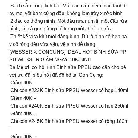
Sạch sâu trong tích tắc Mút cao cấp mềm mại đánh b
ay mọi vết bám cứng đầu, không làm trầy xước bình
2 đầu cọ thông minh Một đầu rửa núm ti, một đầu rửa
bình, tất cả gọn gàng chỉ trong một chiếc cọ rửa
Thiết kế vừa khít mọi dáng bình Dù là bình cổ hẹp ha
y cổ rộng đều vừa vặn, vệ sinh dễ dàng
[WESSER X CONCUNG] DEAL HOT BÌNH SỮA PP
SU WESSER GIẢM NGAY 40K/BÌNH
Ba Mẹ ơi, cơ hội rinh Bình sữa PPSU cao cấp cho bé
với ưu đãi siêu hời đã đổ bộ tại Con Cưng:
️ Giảm 40K –
Chỉ còn #222K Bình sữa PPSU Wesser cổ hẹp 140ml
️ Giảm 40K –
Chỉ còn #240K Bình sữa PPSU Wesser cổ hẹp 250ml
️ Giảm 40K –
Chỉ còn #245K Bình sữa PPSU Wesser cổ rộng 180m
l
️ Giảm 40K –