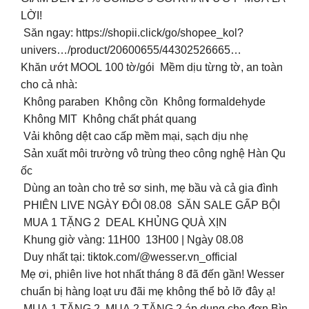
LỜI!
Săn ngay: https://shopii.click/go/shopee_kol?
univers…/product/20600655/44302526665…
Khăn ướt MOOL 100 tờ/gói Mềm dịu từng tờ, an toàn
cho cả nhà:
️ Không paraben Không cồn Không formaldehyde
️ Không MIT Không chất phát quang
️ Vải không dệt cao cấp mềm mại, sạch dịu nhẹ
️ Sản xuất môi trường vô trùng theo công nghệ Hàn Qu
ốc
️ Dùng an toàn cho trẻ sơ sinh, mẹ bầu và cả gia đình
PHIÊN LIVE NGÀY ĐÔI 08.08 SĂN SALE GẤP BỘI
MUA 1 TẶNG 2 DEAL KHỦNG QUÀ XỊN
Khung giờ vàng: 11H00 13H00 | Ngày 08.08
Duy nhất tại: tiktok.com/@wesser.vn_official
Mẹ ơi, phiên live hot nhất tháng 8 đã đến gần! Wesser
chuẩn bị hàng loạt ưu đãi mẹ không thể bỏ lỡ đây ạ!
MUA 1 TẶNG 2, MUA 2 TẶNG 2 áp dụng cho đơn Bìn