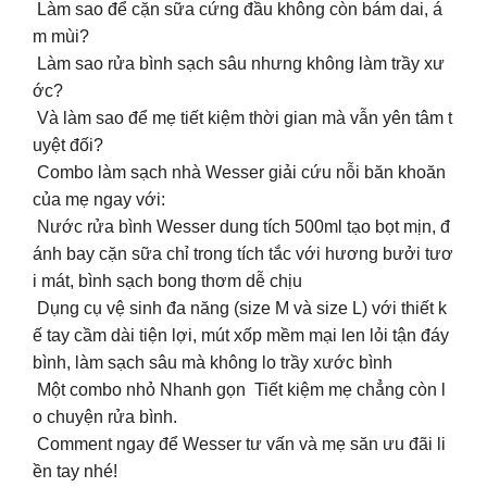
Làm sao để cặn sữa cứng đầu không còn bám dai, á
m mùi?
Làm sao rửa bình sạch sâu nhưng không làm trầy xư
ớc?
Và làm sao để mẹ tiết kiệm thời gian mà vẫn yên tâm t
uyệt đối?
Combo làm sạch nhà Wesser giải cứu nỗi băn khoăn
của mẹ ngay với:
️ Nước rửa bình Wesser dung tích 500ml tạo bọt mịn, đ
ánh bay cặn sữa chỉ trong tích tắc với hương bưởi tươ
i mát, bình sạch bong thơm dễ chịu
️ Dụng cụ vệ sinh đa năng (size M và size L) với thiết k
ế tay cầm dài tiện lợi, mút xốp mềm mại len lỏi tận đáy
bình, làm sạch sâu mà không lo trầy xước bình
Một combo nhỏ Nhanh gọn Tiết kiệm mẹ chẳng còn l
o chuyện rửa bình.
Comment ngay để Wesser tư vấn và mẹ săn ưu đãi li
ền tay nhé!