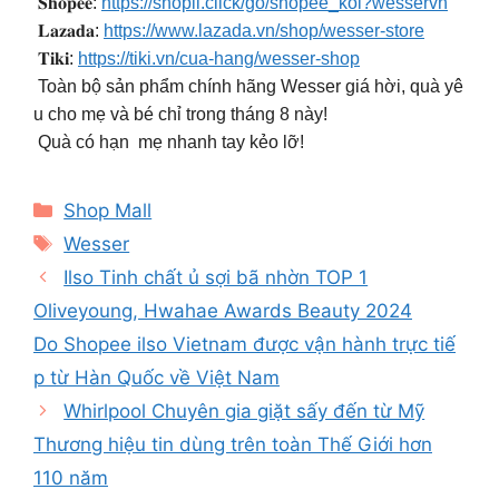
️ 𝐒𝐡𝐨𝐩𝐞𝐞:
https://shopii.click/go/shopee_kol?wesservn
️ 𝐋𝐚𝐳𝐚𝐝𝐚:
https://www.lazada.vn/shop/wesser-store
️ 𝐓𝐢𝐤𝐢:
https://tiki.vn/cua-hang/wesser-shop
Toàn bộ sản phẩm chính hãng Wesser giá hời, quà yê
u cho mẹ và bé chỉ trong tháng 8 này!
Quà có hạn mẹ nhanh tay kẻo lỡ!
Categories
Shop Mall
Tags
Wesser
Ilso Tinh chất ủ sợi bã nhờn TOP 1
Oliveyoung, Hwahae Awards Beauty 2024
Do Shopee ilso Vietnam được vận hành trực tiế
p từ Hàn Quốc về Việt Nam
Whirlpool Chuyên gia giặt sấy đến từ Mỹ
Thương hiệu tin dùng trên toàn Thế Giới hơn
110 năm