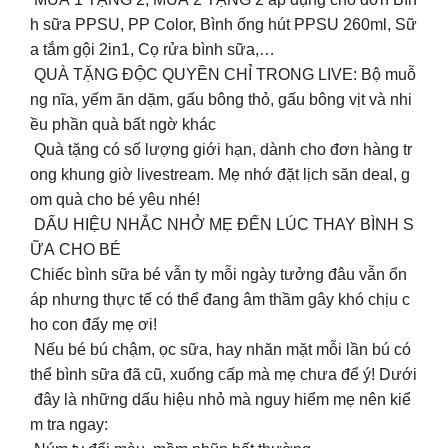
h sữa PPSU, PP Color, Bình ống hút PPSU 260ml, Sữ
a tắm gội 2in1, Cọ rửa bình sữa,…
QUÀ TẶNG ĐỘC QUYỀN CHỈ TRONG LIVE: Bộ muỗ
ng nĩa, yếm ăn dặm, gấu bông thỏ, gấu bông vịt và nhi
ều phần quà bất ngờ khác
Quà tặng có số lượng giới hạn, dành cho đơn hàng tr
ong khung giờ livestream. Mẹ nhớ đặt lịch săn deal, g
om quà cho bé yêu nhé!
DẤU HIỆU NHẮC NHỞ MẸ ĐẾN LÚC THAY BÌNH S
ỮA CHO BÉ
Chiếc bình sữa bé vẫn ty mỗi ngày tưởng đâu vẫn ổn
áp nhưng thực tế có thể đang âm thầm gây khó chịu c
ho con đấy mẹ ơi!
Nếu bé bú chậm, ọc sữa, hay nhăn mặt mỗi lần bú có
thể bình sữa đã cũ, xuống cấp mà mẹ chưa để ý! Dưới
đây là những dấu hiệu nhỏ mà nguy hiểm mẹ nên kiể
m tra ngay: