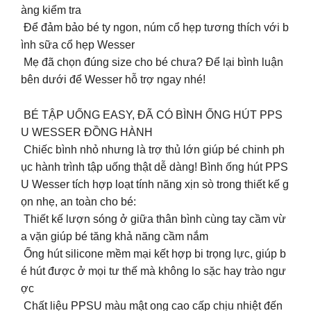
àng kiểm tra
Để đảm bảo bé ty ngon, núm cổ hẹp tương thích với b
ình sữa cổ hẹp Wesser
Mẹ đã chọn đúng size cho bé chưa? Để lại bình luận
bên dưới để Wesser hỗ trợ ngay nhé!
BÉ TẬP UỐNG EASY, ĐÃ CÓ BÌNH ỐNG HÚT PPS
U WESSER ĐỒNG HÀNH
Chiếc bình nhỏ nhưng là trợ thủ lớn giúp bé chinh ph
ục hành trình tập uống thật dễ dàng! Bình ống hút PPS
U Wesser tích hợp loạt tính năng xịn sò trong thiết kế g
ọn nhẹ, an toàn cho bé:
Thiết kế lượn sóng ở giữa thân bình cùng tay cầm vừ
a vặn giúp bé tăng khả năng cầm nắm
Ống hút silicone mềm mại kết hợp bi trọng lực, giúp b
é hút được ở mọi tư thế mà không lo sặc hay trào ngư
ợc
Chất liệu PPSU màu mật ong cao cấp chịu nhiệt đến