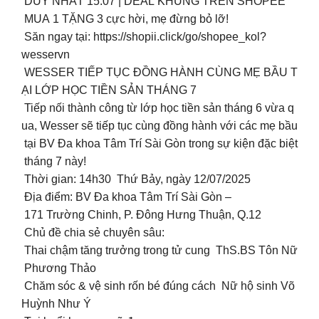
DUY NHẤT 15.07 | DEAL KHỦNG TRÊN SHOPEE
MUA 1 TẶNG 3 cực hời, mẹ đừng bỏ lỡ!
Săn ngay tại: https://shopii.click/go/shopee_kol?
wesservn
WESSER TIẾP TỤC ĐỒNG HÀNH CÙNG MẸ BẦU T
ẠI LỚP HỌC TIỀN SẢN THÁNG 7
Tiếp nối thành công từ lớp học tiền sản tháng 6 vừa q
ua, Wesser sẽ tiếp tục cùng đồng hành với các mẹ bầu
tại BV Đa khoa Tâm Trí Sài Gòn trong sự kiện đặc biệt
tháng 7 này!
Thời gian: 14h30 Thứ Bảy, ngày 12/07/2025
Địa điểm: BV Đa khoa Tâm Trí Sài Gòn –
171 Trường Chinh, P. Đông Hưng Thuận, Q.12
Chủ đề chia sẻ chuyên sâu:
Thai chậm tăng trưởng trong tử cung ThS.BS Tôn Nữ
Phương Thảo
Chăm sóc & vệ sinh rốn bé đúng cách Nữ hộ sinh Võ
Huỳnh Như Ý