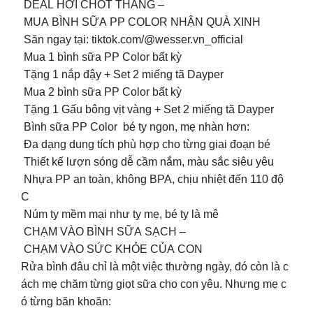
DEAL HỜI CHỐT THÁNG –
MUA BÌNH SỮA PP COLOR NHẬN QUÀ XINH
️ Săn ngay tại: tiktok.com/@wesser.vn_official
Mua 1 bình sữa PP Color bất kỳ
Tặng 1 nắp đậy + Set 2 miếng tã Dayper
Mua 2 bình sữa PP Color bất kỳ
Tặng 1 Gấu bông vịt vàng + Set 2 miếng tã Dayper
Bình sữa PP Color bé ty ngon, mẹ nhàn hơn:
Đa dạng dung tích phù hợp cho từng giai đoạn bé
Thiết kế lượn sóng dễ cầm nắm, màu sắc siêu yêu
Nhựa PP an toàn, không BPA, chịu nhiệt đến 110 độ
C
Núm ty mềm mại như ty mẹ, bé ty là mê
CHẠM VÀO BÌNH SỮA SẠCH –
CHẠM VÀO SỨC KHỎE CỦA CON
Rửa bình đâu chỉ là một việc thường ngày, đó còn là c
ách mẹ chăm từng giọt sữa cho con yêu. Nhưng mẹ c
ó từng băn khoăn: