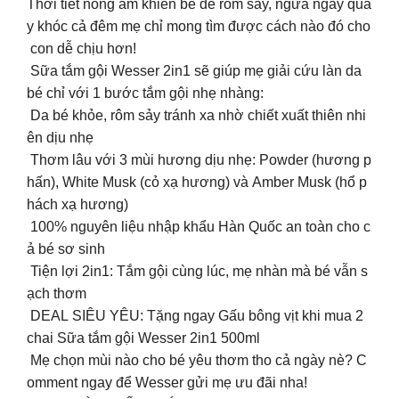
Thời tiết nóng ẩm khiến bé dễ rôm sảy, ngứa ngáy quấ
y khóc cả đêm mẹ chỉ mong tìm được cách nào đó cho
con dễ chịu hơn!
Sữa tắm gội Wesser 2in1 sẽ giúp mẹ giải cứu làn da
bé chỉ với 1 bước tắm gội nhẹ nhàng:
Da bé khỏe, rôm sảy tránh xa nhờ chiết xuất thiên nhi
ên dịu nhẹ
Thơm lâu với 3 mùi hương dịu nhẹ: Powder (hương p
hấn), White Musk (cỏ xạ hương) và Amber Musk (hổ p
hách xạ hương)
100% nguyên liệu nhập khẩu Hàn Quốc an toàn cho c
ả bé sơ sinh
Tiện lợi 2in1: Tắm gội cùng lúc, mẹ nhàn mà bé vẫn s
ạch thơm
DEAL SIÊU YÊU: Tặng ngay Gấu bông vịt khi mua 2
chai Sữa tắm gội Wesser 2in1 500ml
Mẹ chọn mùi nào cho bé yêu thơm tho cả ngày nè? C
omment ngay để Wesser gửi mẹ ưu đãi nha!