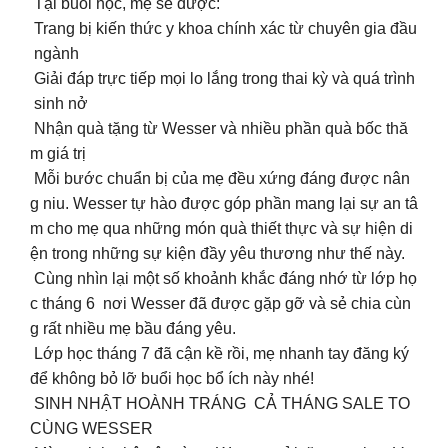
Tại buổi học, mẹ sẽ được:
Trang bị kiến thức y khoa chính xác từ chuyên gia đầu
ngành
Giải đáp trực tiếp mọi lo lắng trong thai kỳ và quá trình
sinh nở
Nhận quà tặng từ Wesser và nhiều phần quà bốc thă
m giá trị
Mỗi bước chuẩn bị của mẹ đều xứng đáng được nân
g niu. Wesser tự hào được góp phần mang lại sự an tâ
m cho mẹ qua những món quà thiết thực và sự hiện di
ện trong những sự kiện đầy yêu thương như thế này.
Cùng nhìn lại một số khoảnh khắc đáng nhớ từ lớp họ
c tháng 6 nơi Wesser đã được gặp gỡ và sẻ chia cùn
g rất nhiều mẹ bầu đáng yêu.
Lớp học tháng 7 đã cận kề rồi, mẹ nhanh tay đăng ký
để không bỏ lỡ buổi học bổ ích này nhé!
SINH NHẬT HOÀNH TRÁNG CẢ THÁNG SALE TO
CÙNG WESSER