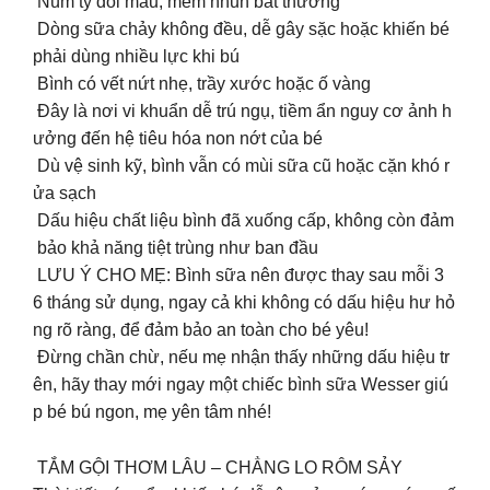
Núm ty đổi màu, mềm nhũn bất thường
Dòng sữa chảy không đều, dễ gây sặc hoặc khiến bé
phải dùng nhiều lực khi bú
Bình có vết nứt nhẹ, trầy xước hoặc ố vàng
Đây là nơi vi khuẩn dễ trú ngụ, tiềm ẩn nguy cơ ảnh h
ưởng đến hệ tiêu hóa non nớt của bé
Dù vệ sinh kỹ, bình vẫn có mùi sữa cũ hoặc cặn khó r
ửa sạch
Dấu hiệu chất liệu bình đã xuống cấp, không còn đảm
bảo khả năng tiệt trùng như ban đầu
LƯU Ý CHO MẸ: Bình sữa nên được thay sau mỗi 3
6 tháng sử dụng, ngay cả khi không có dấu hiệu hư hỏ
ng rõ ràng, để đảm bảo an toàn cho bé yêu!
Đừng chần chừ, nếu mẹ nhận thấy những dấu hiệu tr
ên, hãy thay mới ngay một chiếc bình sữa Wesser giú
p bé bú ngon, mẹ yên tâm nhé!
TẮM GỘI THƠM LÂU – CHẲNG LO RÔM SẢY