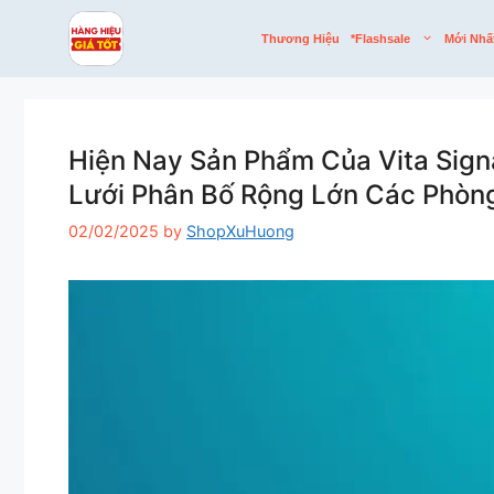
Skip
to
Thương Hiệu
*flashsale
Mới Nhấ
content
Hiện Nay Sản Phẩm Của Vita Sig
Lưới Phân Bố Rộng Lớn Các Phòn
02/02/2025
by
ShopXuHuong