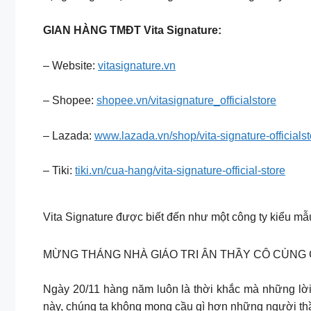
GIAN HÀNG TMĐT Vita Signature:
– Website:
vitasignature.vn
– Shopee:
shopee.vn/vitasignature_officialstore
– Lazada:
www.lazada.vn/shop/vita-signature-officialst
– Tiki:
tiki.vn/cua-hang/vita-signature-official-store
Vita Signature được biết đến như một công ty kiểu mẫ
MỪNG THÁNG NHÀ GIÁO TRI ÂN THẦY CÔ CÙNG G
Ngày 20/11 hàng năm luôn là thời khắc mà những lời
này, chúng ta không mong cầu gì hơn những người thầy