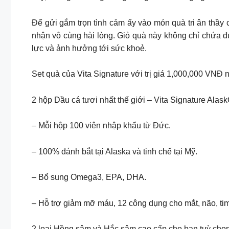
Để gửi gắm trọn tình cảm ấy vào món quà tri ân thầy
nhận vô cùng hài lòng. Giỏ quà này không chỉ chứa 
lực và ảnh hưởng tới sức khoẻ.
Set quà của Vita Signature với trị giá 1,000,000 VNĐ
2 hộp Dầu cá tươi nhất thế giới – Vita Signature Ala
– Mỗi hộp 100 viên nhập khẩu từ Đức.
– 100% đánh bắt tại Alaska và tinh chế tại Mỹ.
– Bổ sung Omega3, EPA, DHA.
– Hỗ trợ giảm mỡ máu, 12 công dụng cho mắt, não, tim
2 loại Hồng sâm và Hắc sâm cao cấp cho bạn tuỳ chọn