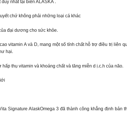
t duy nhất tại biển ALASKA .
tuyết chứ không phải những loại cá khác
của đại dương cho sức khỏe.
 vitamin A và D, mang một số tính chất hỗ trợ điều trị liên 
hư hại.
hấp thụ vitamin và khoáng chất và tăng miễn d ị.c.h của não.
iới
ita Signature AlaskOmega 3 đã thành công khẳng định bản thâ