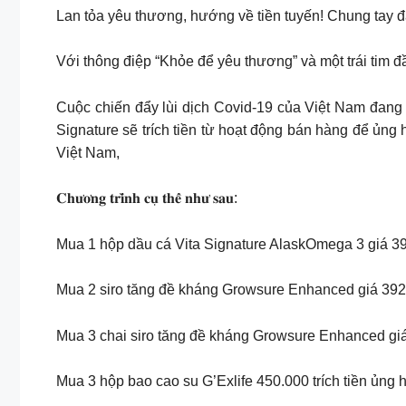
Lan tỏa yêu thương, hướng về tiền tuyến! Chung tay đẩ
Với thông điệp “Khỏe để yêu thương” và một trái tim đầ
Cuộc chiến đẩy lùi dịch Covid-19 của Việt Nam đang 
Signature sẽ trích tiền từ hoạt động bán hàng để ủng
Việt Nam,
𝐂𝐡𝐮̛𝐨̛𝐧𝐠 𝐭𝐫𝐢̀𝐧𝐡 𝐜𝐮̣ 𝐭𝐡𝐞̂̉ 𝐧𝐡𝐮̛ 𝐬𝐚𝐮:
Mua 1 hộp dầu cá Vita Signature AlaskOmega 3 giá 396
Mua 2 siro tăng đề kháng Growsure Enhanced giá 392.
Mua 3 chai siro tăng đề kháng Growsure Enhanced giá 
Mua 3 hộp bao cao su G’Exlife 450.000 trích tiền ủng 