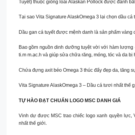
Tuyết) thuộc giống loài Alaskan Pollock được đánh bắ
Tại sao Vita Signature AlaskOmega 3 lại chọn dầu cá 
Dầu gan cá tuyết được mệnh danh là sản phẩm vàng 
Bao gồm nguồn dinh dưỡng tuyệt vời với hàm lượng cao
ti.m m.ạc.h và giúp sửa chữa răng, móng, tóc và da bị 
Chứa đựng axit béo Omega 3 thúc đẩy đẹp da, tăng sự 
Vita Signature AlaskOmega 3 – Dầu cá tươi nhất thế g
TỰ HÀO ĐẠT CHUẨN LOGO MSC DANH GIÁ
Vinh dự được MSC trao chiếc logo xanh quyền lực, V
nhất thế giới.