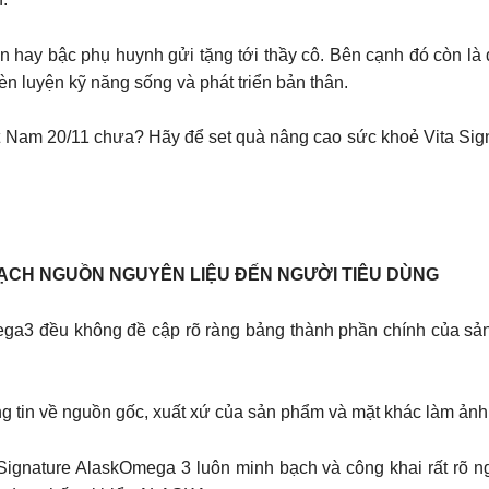
ên hay bậc phụ huynh gửi tặng tới thầy cô. Bên cạnh đó còn l
n luyện kỹ năng sống và phát triển bản thân.
t Nam 20/11 chưa? Hãy để set quà nâng cao sức khoẻ Vita Sig
BẠCH NGUỒN NGUYÊN LIỆU ĐẾN NGƯỜI TIÊU DÙNG
ega3 đều không đề cập rõ ràng bảng thành phần chính của sản 
g tin về nguồn gốc, xuất xứ của sản phẩm và mặt khác làm ảnh 
 Signature AlaskOmega 3 luôn minh bạch và công khai rất rõ n