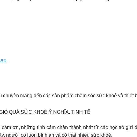
ore
u chuyên mang đến các sản phẩm chăm sóc sức khoẻ và thiết bị 
IỎ QUÀ SỨC KHOẺ Ý NGHĨA, TINH TẾ
 cảm ơn, những tình cảm chân thành nhất từ các học trò gửi
, người cô luôn bình an và có thật nhiều sức khoẻ.