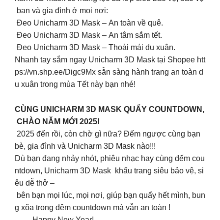
bạn và gia đình ở mọi nơi:
Đeo Unicharm 3D Mask – An toàn về quê.
Đeo Unicharm 3D Mask – An tâm sắm tết.
Đeo Unicharm 3D Mask – Thoải mái du xuân.
Nhanh tay sắm ngay Unicharm 3D Mask tại Shopee htt
ps://vn.shp.ee/Digc9Mx sẵn sàng hành trang an toàn d
u xuân trong mùa Tết này bạn nhé!
CÙNG UNICHARM 3D MASK QUẨY COUNTDOWN,
CHÀO NĂM MỚI 2025!
2025 đến rồi, còn chờ gì nữa? Đếm ngược cùng bạn
bè, gia đình và Unicharm 3D Mask nào!!!
Dù bạn đang nhảy nhót, phiêu nhạc hay cùng đếm cou
ntdown, Unicharm 3D Mask khẩu trang siêu bảo vệ, si
êu dễ thở –
bên bạn mọi lúc, mọi nơi, giúp bạn quẩy hết mình, bun
g xõa trong đêm countdown mà vẫn an toàn !
…… Happy New Year!