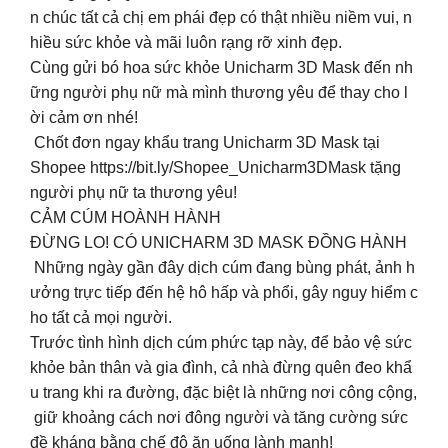
n chúc tất cả chị em phái đẹp có thật nhiều niềm vui, n
hiều sức khỏe và mãi luôn rạng rỡ xinh đẹp.
Cùng gửi bó hoa sức khỏe Unicharm 3D Mask đến nh
ững người phụ nữ mà mình thương yêu để thay cho l
ời cảm ơn nhé!
Chốt đơn ngay khẩu trang Unicharm 3D Mask tại
Shopee https://bit.ly/Shopee_Unicharm3DMask tặng
người phụ nữ ta thương yêu!
CẢM CÚM HOÀNH HÀNH
ĐỪNG LO! CÓ UNICHARM 3D MASK ĐỒNG HÀNH
Những ngày gần đây dịch cúm đang bùng phát, ảnh h
ưởng trực tiếp đến hệ hô hấp và phổi, gây nguy hiểm c
ho tất cả mọi người.
Trước tình hình dịch cúm phức tạp này, để bảo vệ sức
khỏe bản thân và gia đình, cả nhà đừng quên đeo khẩ
u trang khi ra đường, đặc biệt là những nơi công cộng,
giữ khoảng cách nơi đông người và tăng cường sức
đề kháng bằng chế độ ăn uống lành mạnh!