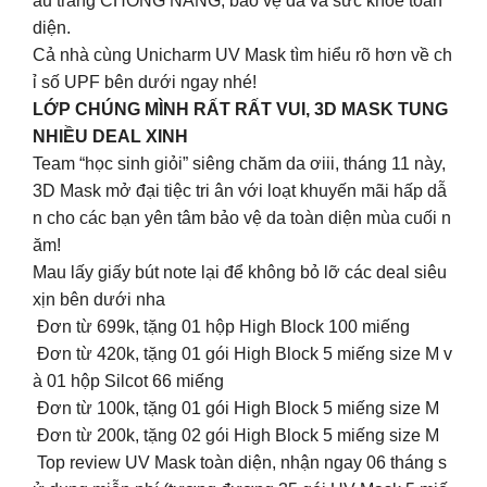
ẩu trang CHỐNG NẮNG, bảo vệ da và sức khỏe toàn
diện.
Cả nhà cùng Unicharm UV Mask tìm hiểu rõ hơn về ch
ỉ số UPF bên dưới ngay nhé!
LỚP CHÚNG MÌNH RẤT RẤT VUI, 3D MASK TUNG
NHIỀU DEAL XINH
Team “học sinh giỏi” siêng chăm da ơiii, tháng 11 này,
3D Mask mở đại tiệc tri ân với loạt khuyến mãi hấp dẫ
n cho các bạn yên tâm bảo vệ da toàn diện mùa cuối n
ăm!
Mau lấy giấy bút note lại để không bỏ lỡ các deal siêu
xịn bên dưới nha
Đơn từ 699k, tặng 01 hộp High Block 100 miếng
Đơn từ 420k, tặng 01 gói High Block 5 miếng size M v
à 01 hộp Silcot 66 miếng
Đơn từ 100k, tặng 01 gói High Block 5 miếng size M
Đơn từ 200k, tặng 02 gói High Block 5 miếng size M
Top review UV Mask toàn diện, nhận ngay 06 tháng s