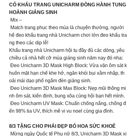
CÓ KHẨU TRANG UNICHARM ĐỒNG HÀNH TUNG
HOÀNH GIÁNG SINH
Mix –
Match trang phục theo mùa là chuyện thường, người
hệ đeo khẩu trang nhà Unicharm chơi lớn đeo khẩu tra
ng theo các dịp lễ!
Khẩu trang nhà Unicharm hội tụ đầy đủ các dòng, yêu
chiều cả nhà hết cỡ mùa giáng sinh năm nay đó nha:
Đeo Unicharm 3D Mask High Block: Vừa vặn ôm sát k
huôn mặt hạn chế khe hở, ngăn khói bụi xâm nhập, th
oải mái dạo phố ngắm đèn giáng sinh.
Đeo Unicharm 3D Mask Max Block: Nẹp mũi thông mi
nh ôm sát, kiên định, bung xõa cùng hội bạn hết mình.
Đeo Unicharm UV Mask: Chuẩn chống nắng, chống đ
ến 98% tia UV, thích mê vi vu noel cùng gia đình.
8/3 TẶNG CHO PHÁI ĐẸP BÓ HOA SỨC KHOẺ
Mừng ngày Quốc tế Phụ nữ 8/3, Unicharm 3D Mask xi