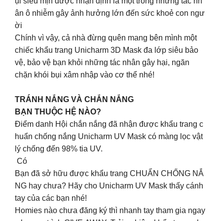
ụi siêu mịn được nhận định là một trong những tác nh
ân ô nhiễm gây ảnh hưởng lớn đến sức khoẻ con ngư
ời
Chính vì vậy, cả nhà đừng quên mang bên mình một
chiếc khẩu trang Unicharm 3D Mask đa lớp siêu bảo
vệ, bảo vệ bạn khỏi những tác nhân gây hại, ngăn
chặn khói bụi xâm nhập vào cơ thể nhé!
TRÁNH NẮNG VÀ CHẮN NẮNG
BẠN THUỘC HỆ NÀO?
Điểm danh Hội chắn nắng đã nhận được khẩu trang c
huẩn chống nắng Unicharm UV Mask có màng lọc vật
lý chống đến 98% tia UV.
Có
Bạn đã sở hữu được khẩu trang CHUẨN CHỐNG NẮ
NG hay chưa? Hãy cho Unicharm UV Mask thấy cánh
tay của các bạn nhé!
Homies nào chưa đăng ký thì nhanh tay tham gia ngay