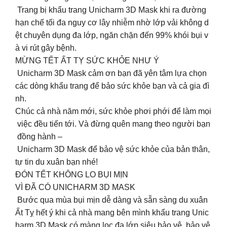
Trang bị khẩu trang Unicharm 3D Mask khi ra đường
hạn chế tối đa nguy cơ lây nhiễm nhờ lớp vải không d
ệt chuyên dụng đa lớp, ngăn chặn đến 99% khói bụi v
à vi rút gây bệnh.
MỪNG TẾT ẤT TỴ SỨC KHỎE NHƯ Ý
️ Unicharm 3D Mask cảm ơn bạn đã yên tâm lựa chọn
các dòng khẩu trang để bảo sức khỏe bạn và cả gia đì
nh.
Chúc cả nhà năm mới, sức khỏe phơi phới để làm mọi
việc đều tiến tới. Và đừng quên mang theo người bạn
đồng hành –
Unicharm 3D Mask để bảo vệ sức khỏe của bản thân,
tự tin du xuân bạn nhé!
ĐÓN TẾT KHÔNG LO BỤI MỊN
VÌ ĐÃ CÓ UNICHARM 3D MASK
Bước qua mùa bụi mịn dễ dàng và sẵn sàng du xuân
Ất Tỵ hết ý khi cả nhà mang bên mình khẩu trang Unic
harm 3D Mask có màng lọc đa lớp siêu bảo vệ, bảo vệ