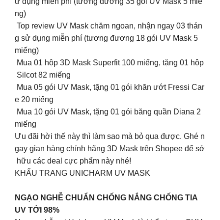
ử dụng miễn phí (tương đương 35 gói UV Mask 5 miế
ng)
Top review UV Mask chăm ngoan, nhận ngay 03 thán
g sử dụng miễn phí (tương đương 18 gói UV Mask 5
miếng)
Mua 01 hộp 3D Mask Superfit 100 miếng, tặng 01 hộp
Silcot 82 miếng
Mua 05 gói UV Mask, tặng 01 gói khăn ướt Fressi Car
e 20 miếng
Mua 10 gói UV Mask, tặng 01 gói băng quần Diana 2
miếng
Ưu đãi hời thế này thì làm sao mà bỏ qua được. Ghé n
gay gian hàng chính hãng 3D Mask trên Shopee để sở
hữu các deal cực phẩm này nhé!
KHẨU TRANG UNICHARM UV MASK
NGẠO NGHỄ CHUẨN CHỐNG NẮNG CHỐNG TIA
UV TỚI 98%