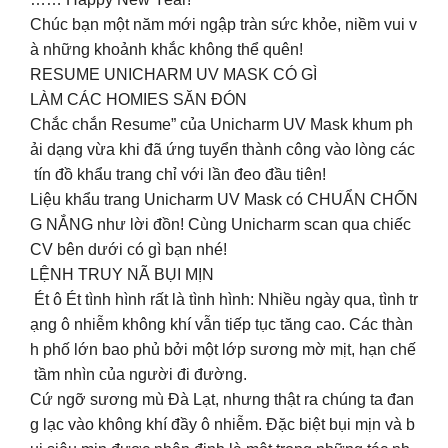
Chúc bạn một năm mới ngập tràn sức khỏe, niềm vui v
à những khoảnh khắc không thể quên!
RESUME UNICHARM UV MASK CÓ GÌ
LÀM CÁC HOMIES SĂN ĐÓN
Chắc chắn Resume” của Unicharm UV Mask khum ph
ải dạng vừa khi đã ứng tuyển thành công vào lòng các
tín đồ khẩu trang chỉ với lần đeo đầu tiên!
Liệu khẩu trang Unicharm UV Mask có CHUẨN CHỐN
G NẮNG như lời đồn! Cùng Unicharm scan qua chiếc
CV bên dưới có gì bạn nhé!
LỆNH TRUY NÃ BỤI MỊN
Ét ô Ét tình hình rất là tình hình: Nhiều ngày qua, tình tr
ạng ô nhiễm không khí vẫn tiếp tục tăng cao. Các thàn
h phố lớn bao phủ bởi một lớp sương mờ mịt, hạn chế
tầm nhìn của người đi đường.
Cứ ngỡ sương mù Đà Lạt, nhưng thật ra chúng ta đan
g lạc vào không khí đầy ô nhiễm. Đặc biệt bụi mịn và b