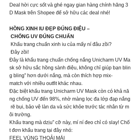
Deal hời cực sốt và ghé ngay gian hàng chính hãng 3
D Mask trên Shopee để sở hữu các deal nhé!
HỒNG XINH IU ĐẸP ĐÚNG ĐIỆU –
CHỐNG UV ĐÚNG CHUẨN
Khẩu trang chuẩn xinh iu của mấy ní đâu zồi?
Đây zồi!
Đây là khẩu trang chuẩn chống nắng Unicharm UV Ma
sk sở hữu sắc hồng sành điệu, không chỉ giúp bạn blin
g bling” hơn dưới nắng, mà còn thích hợp mix-
match với nhiều outfit khác nhau.
Đặc biệt khẩu trang Unicharm UV Mask còn có khả nă
ng chống UV đến 98%, nhờ màng lọc đa lớp đạp nắng
rẽ bụi, bảo vệ làn da và sức khỏe trước tác nhân từ m
ôi trường.️
Khẩu trang mà dzịu” cỡ này, mí ní đeo chỉ có slay! Chố
t đơn khẩu trang tại đây nhó:
FEEL VÙNG THOẢI MÁI