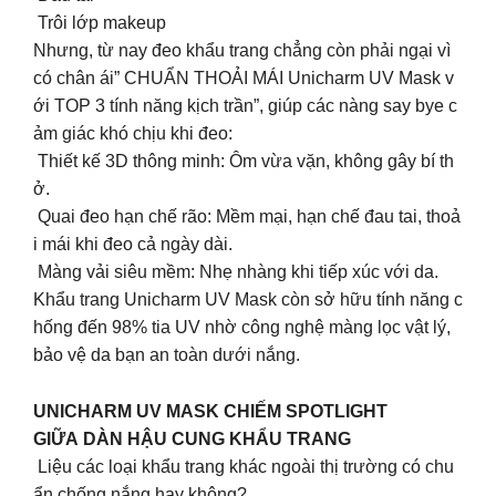
Trôi lớp makeup
Nhưng, từ nay đeo khẩu trang chẳng còn phải ngại vì
có chân ái” CHUẨN THOẢI MÁI Unicharm UV Mask v
ới TOP 3 tính năng kịch trần”, giúp các nàng say bye c
ảm giác khó chịu khi đeo:
Thiết kế 3D thông minh: Ôm vừa vặn, không gây bí th
ở.
Quai đeo hạn chế rão: Mềm mại, hạn chế đau tai, thoả
i mái khi đeo cả ngày dài.
Màng vải siêu mềm: Nhẹ nhàng khi tiếp xúc với da.
Khẩu trang Unicharm UV Mask còn sở hữu tính năng c
hống đến 98% tia UV nhờ công nghệ màng lọc vật lý,
bảo vệ da bạn an toàn dưới nắng.
UNICHARM UV MASK CHIẾM SPOTLIGHT
GIỮA DÀN HẬU CUNG KHẨU TRANG
Liệu các loại khẩu trang khác ngoài thị trường có chu
ẩn chống nắng hay không?