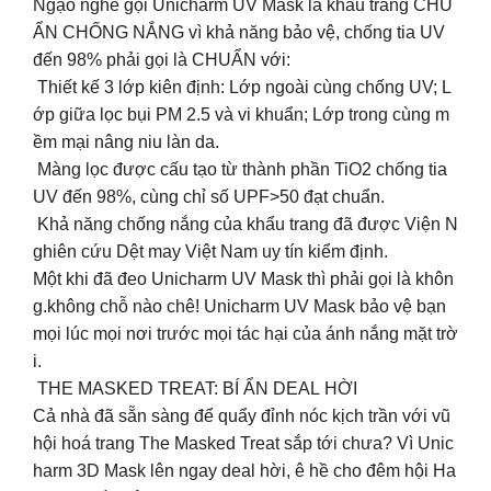
Ngạo nghễ gọi Unicharm UV Mask là khẩu trang CHU
ẨN CHỐNG NẮNG vì khả năng bảo vệ, chống tia UV
đến 98% phải gọi là CHUẨN với:
Thiết kế 3 lớp kiên định: Lớp ngoài cùng chống UV; L
ớp giữa lọc bụi PM 2.5 và vi khuẩn; Lớp trong cùng m
ềm mại nâng niu làn da.
Màng lọc được cấu tạo từ thành phần TiO2 chống tia
UV đến 98%, cùng chỉ số UPF>50 đạt chuẩn.
Khả năng chống nắng của khẩu trang đã được Viện N
ghiên cứu Dệt may Việt Nam uy tín kiểm định.
Một khi đã đeo Unicharm UV Mask thì phải gọi là khôn
g.không chỗ nào chê! Unicharm UV Mask bảo vệ bạn
mọi lúc mọi nơi trước mọi tác hại của ánh nắng mặt trờ
i.
THE MASKED TREAT: BÍ ẨN DEAL HỜI
Cả nhà đã sẵn sàng để quẩy đỉnh nóc kịch trần với vũ
hội hoá trang The Masked Treat sắp tới chưa? Vì Unic
harm 3D Mask lên ngay deal hời, ê hề cho đêm hội Ha