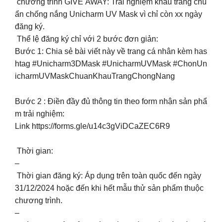
chương trình GIVE AWAY: Trải nghiệm khẩu trang chu
ẩn chống nắng Unicharm UV Mask vì chỉ còn xx ngày
đăng ký.
Thể lệ đăng ký chỉ với 2 bước đơn giản:
Bước 1: Chia sẻ bài viết này về trang cá nhân kèm has
htag #Unicharm3DMask #UnicharmUVMask #ChonUn
icharmUVMaskChuanKhauTrangChongNang
Bước 2 : Điền đầy đủ thông tin theo form nhận sản phẩ
m trải nghiệm:
Link https://forms.gle/u14c3gViDCaZEC6R9
Thời gian:
–
Thời gian đăng ký: Áp dụng trên toàn quốc đến ngày
31/12/2024 hoặc đến khi hết mẫu thử sản phẩm thuộc
chương trình.
–