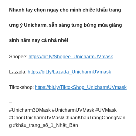
Nhanh tay chọn ngay cho mình chiếc khẩu trang
ưng ý Unicharm, sẵn sàng tưng bừng mùa giáng
sinh năm nay cả nhà nhé!
Shopee:
https://bit.ly/Shopee_UnicharmUVmask
Lazada:
https://bit.ly/Lazada_UnicharmUVmask
Tiktokshop:
https://bit.ly/TiktokShop_UnicharmUVmask
–
#Unicharm3DMask #UnicharmUVMask #UVMask
#ChonUnicharmUVMaskChuanKhauTrangChongNan
g #khẩu_trang_số_1_Nhật_Bản