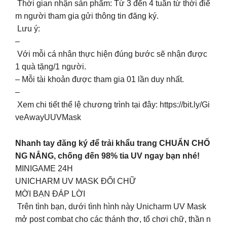
Thời gian nhận sản phẩm: Từ 3 đến 4 tuần từ thời điể
m người tham gia gửi thông tin đăng ký.
Lưu ý:
–
Với mỗi cá nhân thực hiện đúng bước sẽ nhận được
1 quà tặng/1 người.
– Mỗi tài khoản được tham gia 01 lần duy nhất.
–
Xem chi tiết thể lệ chương trình tại đây: https://bit.ly/Gi
veAwayUUVMask
Nhanh tay đăng ký để trải khẩu trang CHUẨN CHỐ
NG NẮNG, chống đến 98% tia UV ngay bạn nhé!
MINIGAME 24H
UNICHARM UV MASK ĐỐI CHỮ
MỜI BẠN ĐÁP LỜI
Trên tình bạn, dưới tình hình này Unicharm UV Mask
mở post combat cho các thánh thơ, tổ chơi chữ, thần n