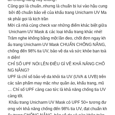
Cũng gọi là chuẩn..nhưng là chuẩn bị lui vào hậu cung
bởi độ chuẩn bảo vệ của khẩu trang Unicharm UV Ma
sk phải gọi là kịch trần
Mời cả nhà cùng check var những điểm khác biệt giữa
Unicharm UV Mask & các loại khẩu trang khác nhé!
Trăm nghe không bằng một lần đeo, chốt đơn ngay kh
ẩu trang Unicharm UV Mask CHUẨN CHỐNG NẮNG,
chống đến 98% tia UV, bảo vệ da và sức khỏe bạn toà
n diện!
CHỈ SỐ UPF NÓI LÊN ĐIỀU GÌ VỀ KHẢ NĂNG CHỐ
NG NẮNG?
UPF là chỉ số bảo vệ da khỏi tia UV (UVA & UVB) trên
các sản phẩm may mặc như quần áo, khẩu trang, mũ
… Chỉ số UPF càng cao tức là khả năng chống tia UV
càng tốt.
Khẩu trang Unicharm UV Mask có UPF 50+ tương đư
ơng với khả năng chống đến 98% tia UV, đạt chuẩn kh