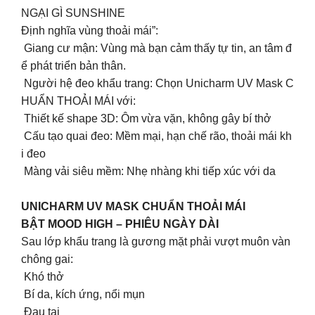
NGẠI GÌ SUNSHINE
Định nghĩa vùng thoải mái”:
Giang cư mận: Vùng mà bạn cảm thấy tự tin, an tâm đ
ể phát triển bản thân.
Người hệ đeo khẩu trang: Chọn Unicharm UV Mask C
HUẨN THOẢI MÁI với:
Thiết kế shape 3D: Ôm vừa vặn, không gây bí thở
Cấu tạo quai đeo: Mềm mại, hạn chế rão, thoải mái kh
i đeo
Màng vải siêu mềm: Nhẹ nhàng khi tiếp xúc với da
UNICHARM UV MASK CHUẨN THOẢI MÁI
BẬT MOOD HIGH – PHIÊU NGÀY DÀI
Sau lớp khẩu trang là gương mặt phải vượt muôn vàn
chông gai:
Khó thở
Bí da, kích ứng, nổi mụn
Đau tai