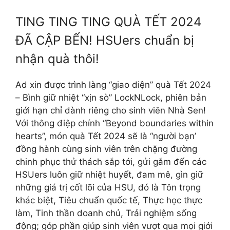
TING TING TING QUÀ TẾT 2024
ĐÃ CẬP BẾN! HSUers chuẩn bị
nhận quà thôi!
Ad xin được trình làng “giao diện” quà Tết 2024
– Bình giữ nhiệt “xịn sò” LockNLock, phiên bản
giới hạn chỉ dành riêng cho sinh viên Nhà Sen!
Với thông điệp chính “Beyond boundaries within
hearts”, món quà Tết 2024 sẽ là “người bạn’
đồng hành cùng sinh viên trên chặng đường
chinh phục thử thách sắp tới, gửi gắm đến các
HSUers luôn giữ nhiệt huyết, đam mê, gìn giữ
những giá trị cốt lõi của HSU, đó là Tôn trọng
khác biệt, Tiêu chuẩn quốc tế, Thực học thực
làm, Tinh thần doanh chủ, Trải nghiệm sống
động; góp phần giúp sinh viên vượt qua mọi giới