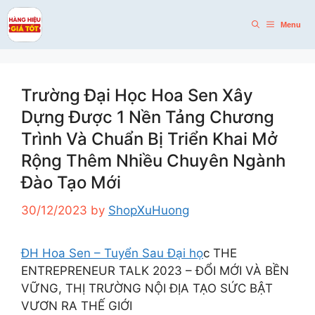
Skip
to
Menu
content
Trường Đại Học Hoa Sen Xây
Dựng Được 1 Nền Tảng Chương
Trình Và Chuẩn Bị Triển Khai Mở
Rộng Thêm Nhiều Chuyên Ngành
Đào Tạo Mới
30/12/2023
by
ShopXuHuong
ĐH Hoa Sen – Tuyển Sau Đại họ
c THE
ENTREPRENEUR TALK 2023 – ĐỔI MỚI VÀ BỀN
VỮNG, THỊ TRƯỜNG NỘI ĐỊA TẠO SỨC BẬT
VƯƠN RA THẾ GIỚI