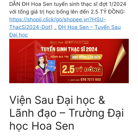
DẪN ĐH Hoa Sen tuyển sinh thạc sĩ đợt 1/2024
với tổng giá trị học bổng lên đến 2.5 TỶ ĐỒNG:
https://shopii.click/go/shopee.vn?HSU-
ThacSi2024-Dot1
_
ĐH Hoa Sen – Tuyển Sau
Đại học
Viện Sau Đại học &
Lãnh đạo – Trường Đại
học Hoa Sen