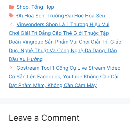
Categories
Shop
,
Tổng Hợp
Tags
Đh Hoa Sen
,
Trường Đại Học Hoa Sen
Vinwonders Shop Là 1 Thương Hiệu Vui
Chơi Giải Trí Đẳng Cấp Thế Giới Thuộc Tập
Đoàn Vingroup Sản Phẩm Vui Chơi Giải Trí, Giáo
Dục, Nghệ Thuật Và Công Nghệ Đa Dạng, Dẫn
Đầu Xu Hướng
Gostream Tool 1 Công Cụ Live Stream Video
Có Sẵn Lên Facebook, Youtube Không Cần Cài
Đặt Phầm Mềm, Không Cần Cắm Máy
Leave a Comment