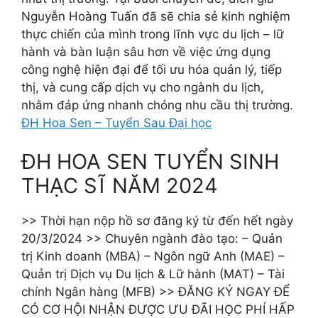
Nguyễn Hoàng Tuấn đã sẽ chia sẻ kinh nghiệm
thực chiến của mình trong lĩnh vực du lịch – lữ
hành và bàn luận sâu hơn về việc ứng dụng
công nghệ hiện đại để tối ưu hóa quản lý, tiếp
thị, và cung cấp dịch vụ cho ngành du lịch,
nhằm đáp ứng nhanh chóng nhu cầu thị trường.
ĐH Hoa Sen – Tuyển Sau Đại học
ĐH HOA SEN TUYỂN SINH
THẠC SĨ NĂM 2024
>> Thời hạn nộp hồ sơ đăng ký từ đến hết ngày
20/3/2024 >> Chuyên ngành đào tạo: – Quản
trị Kinh doanh (MBA) – Ngôn ngữ Anh (MAE) –
Quản trị Dịch vụ Du lịch & Lữ hành (MAT) – Tài
chính Ngân hàng (MFB) >> ĐĂNG KÝ NGAY ĐỂ
CÓ CƠ HỘI NHẬN ĐƯỢC ƯU ĐÃI HỌC PHÍ HẤP