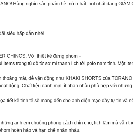
ORANO! Hàng nghìn sản phẩm hè mới nhất, hot nhất đang GIẢM
i siêu hấp dẫn nhé!
MER CHINOS. Với thiết kế đứng phom –
tems trong tủ đồ từ sơ mi thanh lịch tới polo nam tính. Một ite
quần thoáng mát, dễ vận động như KHAKI SHORTS của TORANO là 
 hoạt động. Chất liệu đanh mịn, ít nhăn nhàu phù hợp với những
a tiết kẻ tinh tế sẽ mang đến cho anh diện mạo đầy tự tin và 
những anh em chuộng phong cách chỉn chu, lịch lãm mà vẫn th
phom hoàn hảo và hạn chế nhăn nhàu.