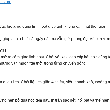
l-store
ặc biệt ứng dụng linh hoạt giúp anh không cần mất thời gian 
ẹ giúp anh “chill” cả ngày dài mà vẫn giữ phong độ. Vết xước m
 GU
mở ra cảm giác linh hoạt. Chất vải kaki cao cấp kết hợp cùng f
hu nhưng vẫn muốn “dễ thở” trong từng chuyển động.
 đi du lịch. Chất liệu co giãn 4 chiều, siêu nhanh khô, thoáng m
g nên bỏ qua hot item này. in tràn sắc nét, nổi bật và thể hiện