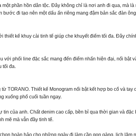
một phần hồn dân tộc. Đây không chỉ là nơi anh đi qua, mà là n
in bước đi tạo nên một dấu ấn riêng mang đậm bản sắc đàn ông 
với thiết kế khuy cài tinh tế giúp che khuyết điểm tối đa. Đây 
 với phối line đặc sắc mang đến điểm nhấn hiện đại, nổi bật v
 tối đa.
g từ TORANO. Thiết kế Monogram nổi bật kết hợp bo cổ và tay 
ng xuống phố cuối tuần ngay.
ự tin của anh. Chất denim cao cấp, bền bỉ qua thời gian và đặc 
nh mẽ mà vẫn đầy tinh tế.
 chọn hoàn hảo cho những ngày đi làm cần gọn gàng, lịch lãm 