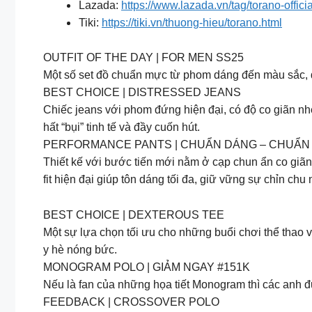
Lazada:
https://www.lazada.vn/tag/torano-officia
Tiki:
https://tiki.vn/thuong-hieu/torano.html
OUTFIT OF THE DAY | FOR MEN SS25
Một số set đồ chuẩn mực từ phom dáng đến màu sắc, đ
BEST CHOICE | DISTRESSED JEANS
Chiếc jeans với phom đứng hiện đại, có độ co giãn nh
hất “bụi” tinh tế và đầy cuốn hút.
PERFORMANCE PANTS | CHUẨN DÁNG – CHUẨN
Thiết kế với bước tiến mới nằm ở cạp chun ẩn co giãn 
fit hiện đại giúp tôn dáng tối đa, giữ vững sự chỉn c
BEST CHOICE | DEXTEROUS TEE
Một sự lựa chọn tối ưu cho những buổi chơi thể thao và
y hè nóng bức.
MONOGRAM POLO | GIẢM NGAY #151K
Nếu là fan của những họa tiết Monogram thì các anh đừn
FEEDBACK | CROSSOVER POLO