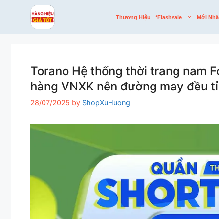
Skip
to
Thương Hiệu
*flashsale
Mới Nhấ
content
Torano Hệ thống thời trang nam F
hàng VNXK nên đường may đều tỉ
28/07/2025
by
ShopXuHuong