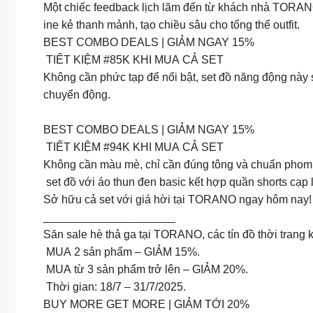
Một chiếc feedback lịch lãm đến từ khách nhà TORANO k
ine kẻ thanh mảnh, tạo chiều sâu cho tổng thể outfit.
BEST COMBO DEALS | GIẢM NGAY 15%
TIẾT KIỆM #85K KHI MUA CẢ SET
Không cần phức tạp để nổi bật, set đồ năng động này s
chuyển động.
BEST COMBO DEALS | GIẢM NGAY 15%
TIẾT KIỆM #94K KHI MUA CẢ SET
Không cần màu mè, chỉ cần đúng tông và chuẩn phom
set đồ với áo thun đen basic kết hợp quần shorts cạp l
Sở hữu cả set với giá hời tại TORANO ngay hôm nay!
_____________________
Săn sale hè thả ga tại TORANO, các tín đồ thời trang 
MUA 2 sản phẩm – GIẢM 15%.
MUA từ 3 sản phẩm trở lên – GIẢM 20%.
Thời gian: 18/7 – 31/7/2025.
BUY MORE GET MORE | GIẢM TỚI 20%