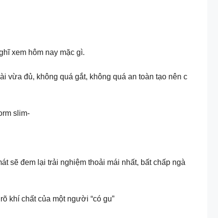
nghĩ xem hôm nay mặc gì.
ài vừa đủ, không quá gắt, không quá an toàn tạo nên c
orm slim-
át sẽ đem lại trải nghiệm thoải mái nhất, bất chấp ngà
 rõ khí chất của một người “có gu”