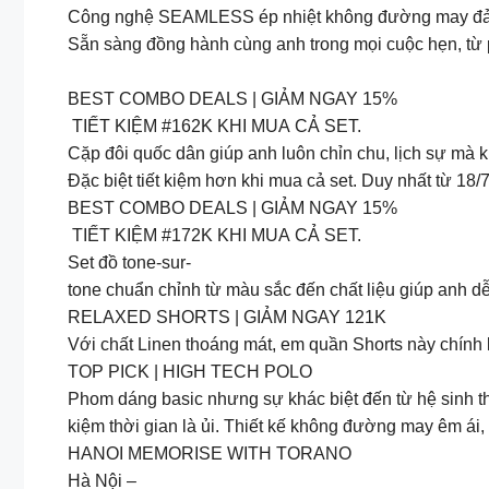
Công nghệ SEAMLESS ép nhiệt không đường may đảm b
Sẵn sàng đồng hành cùng anh trong mọi cuộc hẹn, từ 
BEST COMBO DEALS | GIẢM NGAY 15%
TIẾT KIỆM #162K KHI MUA CẢ SET.
Cặp đôi quốc dân giúp anh luôn chỉn chu, lịch sự mà 
Đặc biệt tiết kiệm hơn khi mua cả set. Duy nhất từ 18
BEST COMBO DEALS | GIẢM NGAY 15%
TIẾT KIỆM #172K KHI MUA CẢ SET.
Set đồ tone-sur-
tone chuẩn chỉnh từ màu sắc đến chất liệu giúp anh dễ
RELAXED SHORTS | GIẢM NGAY 121K
Với chất Linen thoáng mát, em quần Shorts này chính
TOP PICK | HIGH TECH POLO
Phom dáng basic nhưng sự khác biệt đến từ hệ sinh th
kiệm thời gian là ủi. Thiết kế không đường may êm ái,
HANOI MEMORISE WITH TORANO
Hà Nội –