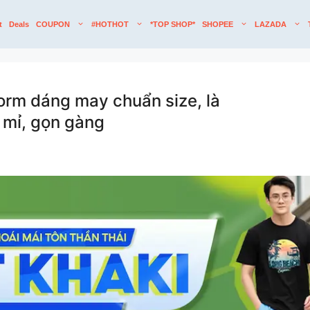
t
Deals
COUPON
#HOTHOT
*TOP SHOP*
SHOPEE
LAZADA
orm dáng may chuẩn size, là
 mỉ, gọn gàng