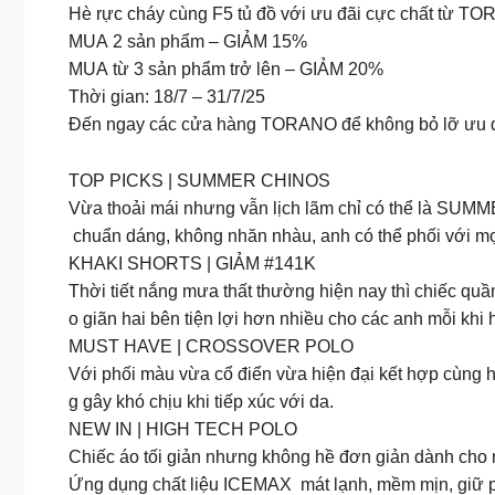
Hè rực cháy cùng F5 tủ đồ với ưu đãi cực chất từ T
MUA 2 sản phẩm – GIẢM 15%
MUA từ 3 sản phẩm trở lên – GIẢM 20%
Thời gian: 18/7 – 31/7/25
Đến ngay các cửa hàng TORANO để không bỏ lỡ ưu đã
TOP PICKS | SUMMER CHINOS
Vừa thoải mái nhưng vẫn lịch lãm chỉ có thể là SUM
chuẩn dáng, không nhăn nhàu, anh có thể phối với mọi i
KHAKI SHORTS | GIẢM #141K
Thời tiết nắng mưa thất thường hiện nay thì chiếc 
o giãn hai bên tiện lợi hơn nhiều cho các anh mỗi khi
MUST HAVE | CROSSOVER POLO
Với phối màu vừa cổ điển vừa hiện đại kết hợp cùng họ
g gây khó chịu khi tiếp xúc với da.
NEW IN | HIGH TECH POLO
Chiếc áo tối giản nhưng không hề đơn giản dành cho 
Ứng dụng chất liệu ICEMAX mát lạnh, mềm mịn, giữ 