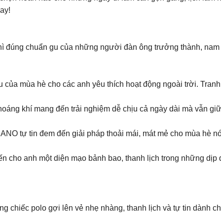
ay!
 thì đúng chuẩn gu của những người đàn ông trưởng thành, nam t
ếu của mùa hè cho các anh yêu thích hoạt động ngoài trời. Tranh
à thoáng khí mang đến trải nghiệm dễ chịu cả ngày dài mà vẫn 
ANO tự tin đem đến giải pháp thoải mái, mát mẻ cho mùa hè n
đến cho anh một diện mạo bảnh bao, thanh lịch trong những dịp 
 chiếc polo gợi lên vẻ nhẹ nhàng, thanh lịch và tự tin dành 