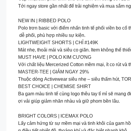
Tới ngay store gần nhất để trải nghiệm và mua sắm ng
NEW IN | RIBBED POLO
Polo trơn basic với điểm nhấn tinh tế phối viền bo cổ
dễ phối, phù hợp nhiều sự kiện.
LIGHTWEIGHT SHORTS | CHỈ #149K
Mát nhẹ, thoải mái và siêu co giãn. Item không thể thi
MUST HAVE | POLO KIM CƯƠNG
Với chất liệu Mercerized Cotton mềm mại, ít co rút v
MASTER-TEE | GIẢM NGAY 29%
Thuộc dòng Activewear siêu nhẹ – siêu thấm hút, TOR
BEST CHOICE | CHEMISE SHIRT
Ba gam màu tinh tế cùng logo thêu tay tỉ mỉ sẽ mang 
ợi vải giúp giảm nhăn nhàu và giữ phom bền lâu.
BRIGHT COLORS | ICEMAX POLO
Lấy cảm hứng từ sự mềm mại và tinh khôi của gam hồng
g điều tiết nhiệt độ, thoáng khí và đặc biệt nhanh khô.