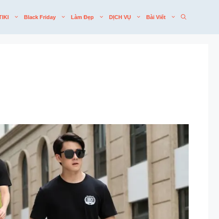
TIKI
Black Friday
Làm Đẹp
DỊCH VỤ
Bài Viết