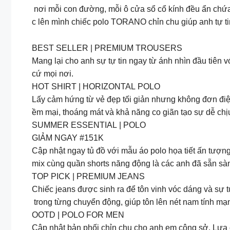
nơi mỗi con đường, mỗi ô cửa sổ cổ kính đều ẩn chứa 
c lên mình chiếc polo TORANO chỉn chu giúp anh tự t
BEST SELLER | PREMIUM TROUSERS
Mang lại cho anh sự tự tin ngay từ ánh nhìn đầu tiên 
cứ mọi nơi.
HOT SHIRT | HORIZONTAL POLO
Lấy cảm hứng từ vẻ đẹp tối giản nhưng không đơn điệu
ềm mại, thoáng mát và khả năng co giãn tạo sự dễ chịu
SUMMER ESSENTIAL | POLO
GIẢM NGAY #151K
Cập nhật ngay tủ đồ với mẫu áo polo họa tiết ấn tượn
mix cùng quần shorts năng động là các anh đã sẵn sà
TOP PICK | PREMIUM JEANS
Chiếc jeans được sinh ra để tôn vinh vóc dáng và sự t
trong từng chuyển động, giúp tôn lên nét nam tính mạ
OOTD | POLO FOR MEN
Cập nhật bản phối chỉn chu cho anh em công sở. Lựa