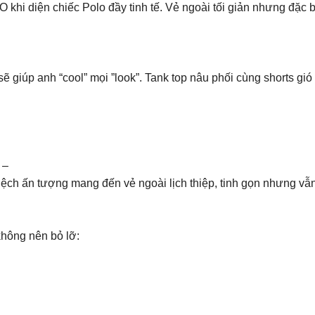
hi diện chiếc Polo đầy tinh tế. Vẻ ngoài tối giản nhưng đặc bi
ẽ giúp anh “cool” mọi ”look”. Tank top nâu phối cùng shorts gi
 –
ệch ấn tượng mang đến vẻ ngoài lịch thiệp, tinh gọn nhưng vẫn t
không nên bỏ lỡ: