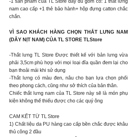
-1 sản phẩm của TL Store đầy đủ gồm có: 1 thắt lưng
nam cao cấp +1 thẻ bảo hành+ hộp đựng catton chắc
chắn.
VÌ SAO KHÁCH HÀNG CHỌN THẮT LƯNG NAM
(DÂY NỊT NAM) CỦA TL STORE TLStore
-Thắt lưng TL Store Được thiết kế với bản lưng vừa
phải 3,5cm phù hợp với mọi loại đỉa quần đem lại cho
bạn thoải mái khi sử dụng
-Thắt lưng có màu đen, nâu cho bạn lựa chọn phối
theo phong cách, cũng như sở thích của bản thân.
Chiếc thắt lưng nam của TL Store này sẽ là món phụ
kiện không thể thiếu được cho các quý ông
CAM KẾT TỪ TL Store
1) Chất liệu da PU hàng cao cấp bền chắc được khâu
thủ công 2 đầu