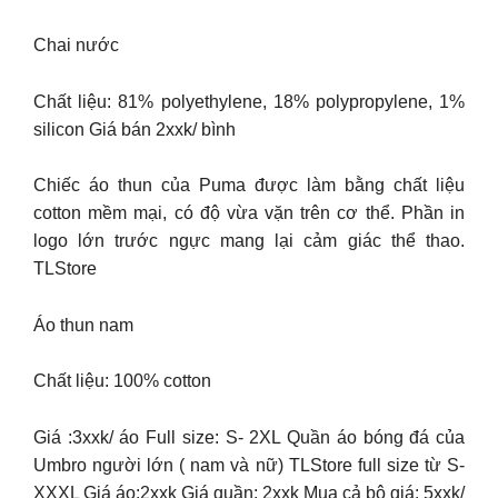
Chai nước
Chất liệu: 81% polyethylene, 18% polypropylene, 1%
silicon Giá bán 2xxk/ bình
Chiếc áo thun của Puma được làm bằng chất liệu
cotton mềm mại, có độ vừa vặn trên cơ thể. Phần in
logo lớn trước ngực mang lại cảm giác thể thao.
TLStore
Áo thun nam
Chất liệu: 100% cotton
Giá :3xxk/ áo Full size: S- 2XL Quần áo bóng đá của
Umbro người lớn ( nam và nữ) TLStore full size từ S-
XXXL Giá áo:2xxk Giá quần: 2xxk Mua cả bộ giá: 5xxk/