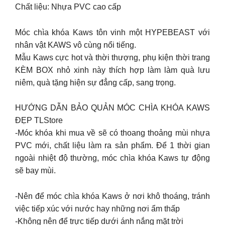
Chất liệu: Nhựa PVC cao cấp
Móc chìa khóa Kaws tôn vinh một HYPEBEAST với
nhân vật KAWS vô cùng nổi tiếng.
Mẫu Kaws cực hot và thời thượng, phụ kiện thời trang
KÈM BOX nhỏ xinh này thích hợp làm làm quà lưu
niêm, quà tặng hiện sự đẳng cấp, sang trọng.
HƯỚNG DẪN BẢO QUẢN MÓC CHÌA KHÓA KAWS
ĐẸP TLStore
-Móc khóa khi mua về sẽ có thoang thoảng mùi nhựa
PVC mới, chất liệu làm ra sản phẩm. Để 1 thời gian
ngoài nhiệt độ thường, móc chìa khóa Kaws tự động
sẽ bay mùi.
-Nên để móc chìa khóa Kaws ở nơi khô thoáng, tránh
việc tiếp xúc với nước hay những nơi ẩm thấp
-Không nên để trực tiếp dưới ánh nắng mặt trời