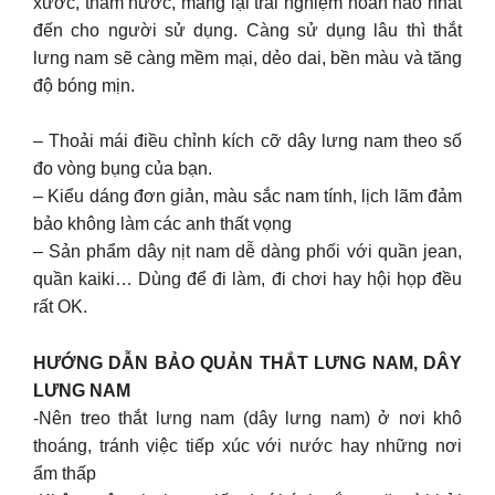
xước, thấm nước, mang lại trải nghiệm hoàn hảo nhất
đến cho người sử dụng. Càng sử dụng lâu thì thắt
lưng nam sẽ càng mềm mại, dẻo dai, bền màu và tăng
độ bóng mịn.
– Thoải mái điều chỉnh kích cỡ dây lưng nam theo số
đo vòng bụng của bạn.
– Kiểu dáng đơn giản, màu sắc nam tính, lịch lãm đảm
bảo không làm các anh thất vọng
– Sản phẩm dây nịt nam dễ dàng phối với quần jean,
quần kaiki… Dùng để đi làm, đi chơi hay hội họp đều
rất OK.
HƯỚNG DẪN BẢO QUẢN THẮT LƯNG NAM, DÂY
LƯNG NAM
-Nên treo thắt lưng nam (dây lưng nam) ở nơi khô
thoáng, tránh việc tiếp xúc với nước hay những nơi
ẩm thấp