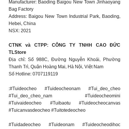
Manufacturer: Baoding Baigou New Town Jinhaoyang
Bag Factory
Address: Baigou New Town Industrial Park, Baoding,
Hebei, China
NSX: 2021
CTNK và CTPP: CÔNG TY TNHH CAO ĐỨC
TLStore
Địa chỉ: Số 988C, Đường Nguyễn Khoái, Phường
Thanh Trì, Quận Hoàng Mai, Hà Nội, Việt Nam
Số Hotline: 0707119119
:#Tuideocheo #Tuideocheonam #Tui_deo_cheo
#Tui_deo_cheo_nam #Tuideocheomini
#Tuivaideocheo #Tuibaotu #Tuideocheocanvas
#Tuicanvasdeocheo #Tuitotedeocheo
#Tuidadeocheo #Tuideonam #Tuideocheodihoc