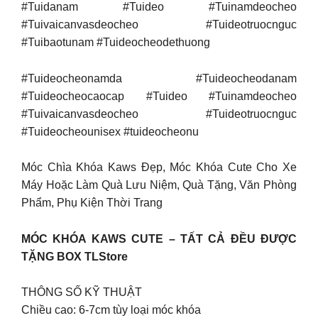
#Tuidanam #Tuideo #Tuinamdeocheo
#Tuivaicanvasdeocheo #Tuideotruocnguc
#Tuibaotunam #Tuideocheodethuong
#Tuideocheonamda #Tuideocheodanam
#Tuideocheocaocap #Tuideo #Tuinamdeocheo
#Tuivaicanvasdeocheo #Tuideotruocnguc
#Tuideocheounisex #tuideocheonu
Móc Chìa Khóa Kaws Đẹp, Móc Khóa Cute Cho Xe
Máy Hoặc Làm Quà Lưu Niệm, Quà Tặng, Văn Phòng
Phẩm, Phụ Kiện Thời Trang
MÓC KHÓA KAWS CUTE – TẤT CẢ ĐỀU ĐƯỢC
TẶNG BOX TLStore
THÔNG SỐ KỸ THUẬT
Chiều cao: 6-7cm tùy loại móc khóa