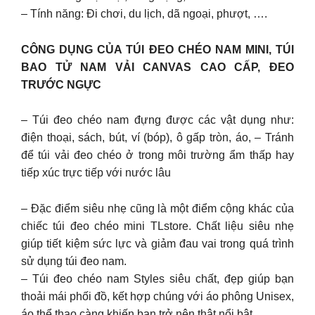
– Tính năng: Đi chơi, du lịch, dã ngoại, phượt, ….
CÔNG DỤNG CỦA TÚI ĐEO CHÉO NAM MINI, TÚI
BAO TỬ NAM VẢI CANVAS CAO CẤP, ĐEO
TRƯỚC NGỰC
– Túi đeo chéo nam đựng được các vật dụng như:
điện thoại, sách, bút, ví (bóp), ô gấp tròn, áo, – Tránh
để túi vải đeo chéo ở trong môi trường ẩm thấp hay
tiếp xúc trực tiếp với nước lâu
– Đặc điểm siêu nhẹ cũng là một điểm cộng khác của
chiếc túi đeo chéo mini TLstore. Chất liệu siêu nhẹ
giúp tiết kiệm sức lực và giảm đau vai trong quá trình
sử dụng túi đeo nam.
– Túi đeo chéo nam Styles siêu chất, đẹp giúp bạn
thoải mái phối đồ, kết hợp chúng với áo phông Unisex,
áo thể thao càng khiến bạn trở nên thật nổi bật…