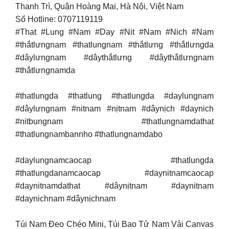
Thanh Trì, Quận Hoàng Mai, Hà Nội, Việt Nam
Số Hotline: 0707119119
#That #Lung #Nam #Day #Nit #Nam #Nich #Nam
#thắtlưngnam #thatlungnam #thắtlưng #thắtlưngda
#dâylưngnam #dâythắtlưng #dâythắtlưngnam
#thắtlưngnamda
#thatlungda #thatlung #thatlungda #daylungnam
#dâylưngnam #nitnam #nịtnam #dâynịch #daynich
#nitbungnam #thatlungnamdathat
#thatlungnambannho #thatlungnamdabo
#daylungnamcaocap #thatlungda
#thatlungdanamcaocap #daynitnamcaocap
#daynitnamdathat #dâynịtnam #daynitnam
#daynichnam #dâynịchnam
Túi Nam Đeo Chéo Mini, Túi Bao Tử Nam Vải Canvas