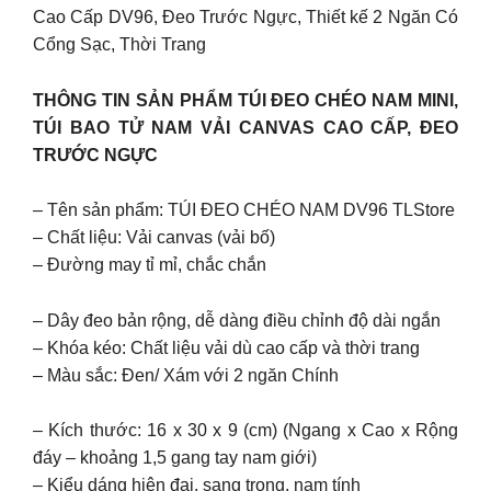
Cao Cấp DV96, Đeo Trước Ngực, Thiết kế 2 Ngăn Có
Cổng Sạc, Thời Trang
THÔNG TIN SẢN PHẨM TÚI ĐEO CHÉO NAM MINI,
TÚI BAO TỬ NAM VẢI CANVAS CAO CẤP, ĐEO
TRƯỚC NGỰC
– Tên sản phẩm: TÚI ĐEO CHÉO NAM DV96 TLStore
– Chất liệu: Vải canvas (vải bố)
– Đường may tỉ mỉ, chắc chắn
– Dây đeo bản rộng, dễ dàng điều chỉnh độ dài ngắn
– Khóa kéo: Chất liệu vải dù cao cấp và thời trang
– Màu sắc: Đen/ Xám với 2 ngăn Chính
– Kích thước: 16 x 30 x 9 (cm) (Ngang x Cao x Rộng
đáy – khoảng 1,5 gang tay nam giới)
– Kiểu dáng hiện đại, sang trọng, nam tính