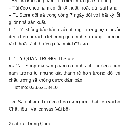
– Đổi trả khi sản phẩm còn mới chưa qua sử dụng
– Túi đeo chéo nam có lỗi kỹ thuật, hoặc gửi sai hàng
– TL Store đổi trả trong vòng 7 ngày đối với bất kỳ lỗi
gì từ nhà sản xuất.
LƯU Ý: không bảo hành với những trường hợp túi vải
đeo chéo bị rách đứt trong quá trình sử dụng , bị móc
rách hoặc ảnh hưởng của nhiệt độ cao.
LƯU Ý QUAN TRỌNG: TLStore
»» Các Shop mà sản phẩm có hình ảnh túi đeo chéo
nam tương tự nhưng giá thành rẻ hơn tương đối thì
chất lượng sẽ không được đảm bảo.
– Hotline: 033.621.8410
Tên Sản phẩm: Túi đeo chéo nam giới, chất liệu vải bố
Chất liệu : Vải canvas (vải bố)
Xuất xứ: Trung Quốc