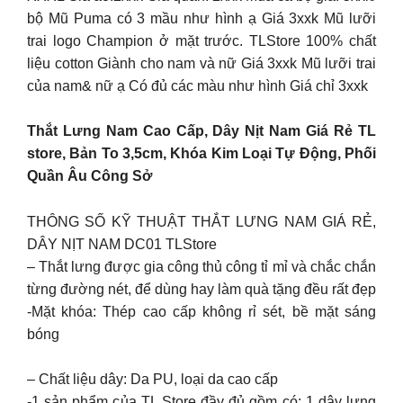
bộ Mũ Puma có 3 mầu như hình ạ Giá 3xxk Mũ lưỡi
trai logo Champion ở mặt trước. TLStore 100% chất
liệu cotton Giành cho nam và nữ Giá 3xxk Mũ lưỡi trai
của nam& nữ ạ Có đủ các màu như hình Giá chỉ 3xxk
Thắt Lưng Nam Cao Cấp, Dây Nịt Nam Giá Rẻ TL
store, Bản To 3,5cm, Khóa Kim Loại Tự Động, Phối
Quần Âu Công Sở
THÔNG SỐ KỸ THUẬT THẮT LƯNG NAM GIÁ RẺ,
DÂY NỊT NAM DC01 TLStore
– Thắt lưng được gia công thủ công tỉ mỉ và chắc chắn
từng đường nét, để dùng hay làm quà tặng đều rất đẹp
-Mặt khóa: Thép cao cấp không rỉ sét, bề mặt sáng
bóng
– Chất liệu dây: Da PU, loại da cao cấp
-1 sản phẩm của TL Store đầy đủ gồm có: 1 dây lưng