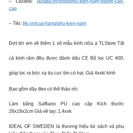
– Lazada:
lazada.vn/shop/phu-kien-nam-tlstore-cao-
cap
– Tiki:
tiki.vn/cua-hang/phu-kien-nam
Đợt tới em về thêm 1 số mẫu kính nữa ạ TLStore Tất
cả kính râm đều được đánh dấu CE Bộ lọc UC 400,
giúp lọc ra bức xạ tia cực tím có hại. Giá 4xxk/ kính
Bao gồm dây đeo có thể tháo rời.
Làm bằng Saffiano PU cao cấp Kích thước
26x18x2cm Giá về tay: 1.4xxk
IDEAL OF SWEDEN là thương hiệu túi sách và phụ