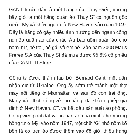
GANT trước đây là một hãng của Thụy Điển, nhưng
bây giờ là một hãng quần áo Thụy Sĩ có nguồn gốc
nước Mỹ và khởi nguồn từ New Haven vào năm 1949.
Đây là hãng có gây nhiều ảnh hưởng đến ngành công
nghiệp quần áo của châu Âu bao gồm quần áo cho
nam, nữ, bé trai, bé gái và em bé. Vào năm 2008 Maus
Freres S.A của Thụy Sĩ đã mua được 95,6% cổ phiểu
của GANT. TLStore
Công ty được thành lập bởi Bernard Gant, một dân
nhập cư từ Ukraine. Ông ấy sớm trở thành một thợ
may nổi tiếng ở Manhattan và sau đó con trai ông,
Marty và Elliot, cùng với họ hàng, đã khởi nghiệp gia
đình ở New Haven, CT, và bắt đầu sản suất áo phông.
Công việc phát đạt và họ bán áo của mình cho những
hãng tư ở Mỹ. vào năm 1947, một chữ “G” nhỏ nằm kế
bên lá cờ trên áo được thêm vào để giới thiệu hang