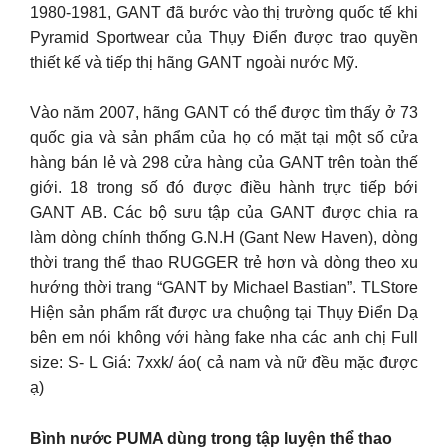
1980-1981, GANT đã bước vào thị trường quốc tế khi
Pyramid Sportwear của Thụy Điển được trao quyền
thiết kế và tiếp thị hãng GANT ngoài nước Mỹ.
Vào năm 2007, hãng GANT có thể được tìm thấy ở 73
quốc gia và sản phẩm của họ có mặt tại một số cửa
hàng bán lẻ và 298 cửa hàng của GANT trên toàn thế
giới. 18 trong số đó được điều hành trực tiếp bới
GANT AB. Các bộ sưu tập của GANT được chia ra
làm dòng chính thống G.N.H (Gant New Haven), dòng
thời trang thể thao RUGGER trẻ hơn và dòng theo xu
hướng thời trang “GANT by Michael Bastian”. TLStore
Hiện sản phẩm rất được ưa chuộng tại Thụy Điển Dạ
bên em nói không với hàng fake nha các anh chị Full
size: S- L Giá: 7xxk/ áo( cả nam và nữ đều mặc được
ạ)
Bình nước PUMA dùng trong tập luyện thể thao