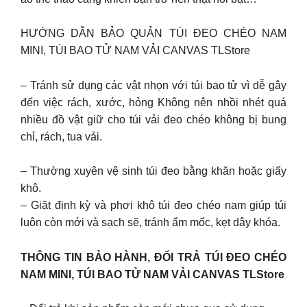
HƯỚNG DẪN BẢO QUẢN TÚI ĐEO CHÉO NAM
MINI, TÚI BAO TỬ NAM VẢI CANVAS TLStore
– Tránh sử dụng các vật nhọn với túi bao tử vì dễ gây
đến việc rách, xước, hỏng Không nên nhồi nhét quá
nhiều đồ vật giữ cho túi vải đeo chéo không bị bung
chỉ, rách, tua vải.
– Thường xuyên vệ sinh túi đeo bằng khăn hoặc giấy
khô.
– Giặt định kỳ và phơi khô túi đeo chéo nam giúp túi
luôn còn mới và sạch sẽ, tránh ẩm mốc, kẹt dây khóa.
THÔNG TIN BẢO HÀNH, ĐỔI TRẢ TÚI ĐEO CHÉO
NAM MINI, TÚI BAO TỬ NAM VẢI CANVAS TLStore