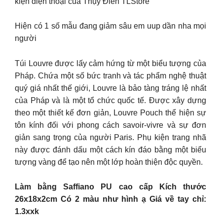
kiện điện thoại của Thụy Điển TLStore
Hiện có 1 số mẫu đang giảm sâu em uup dần nha mọi
người
Túi Louvre được lấy cảm hứng từ một biểu tượng của
Pháp. Chứa một số bức tranh và tác phẩm nghệ thuật
quý giá nhất thế giới, Louvre là bảo tàng tráng lệ nhất
của Pháp và là một tổ chức quốc tế. Được xây dựng
theo một thiết kế đơn giản, Louvre Pouch thể hiện sự
tôn kính đối với phong cách savoir-vivre và sự đơn
giản sang trọng của người Paris. Phụ kiện trang nhã
này được đánh dấu một cách kín đáo bằng một biểu
tượng vàng để tạo nên một lớp hoàn thiện độc quyền.
Làm bằng Saffiano PU cao cấp Kích thước
26x18x2cm Có 2 màu như hình ạ Giá về tay chỉ:
1.3xxk