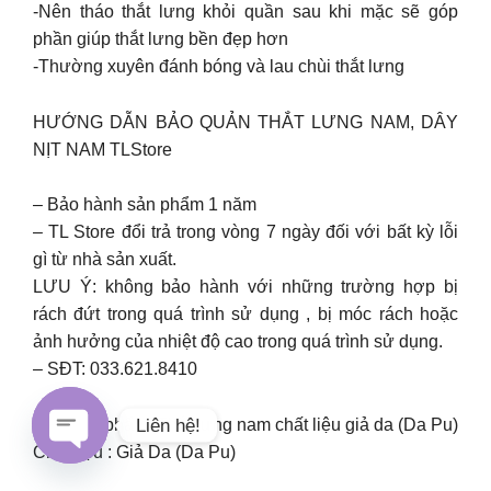
-Nên tháo thắt lưng khỏi quần sau khi mặc sẽ góp
phần giúp thắt lưng bền đẹp hơn
-Thường xuyên đánh bóng và lau chùi thắt lưng
HƯỚNG DẪN BẢO QUẢN THẮT LƯNG NAM, DÂY
NỊT NAM TLStore
– Bảo hành sản phẩm 1 năm
– TL Store đổi trả trong vòng 7 ngày đối với bất kỳ lỗi
gì từ nhà sản xuất.
LƯU Ý: không bảo hành với những trường hợp bị
rách đứt trong quá trình sử dụng , bị móc rách hoặc
ảnh hưởng của nhiệt độ cao trong quá trình sử dụng.
– SĐT: 033.621.8410
Tên Sản phẩm: Thắt lưng nam chất liệu giả da (Da Pu)
Liên hệ!
Chất liệu : Giả Da (Da Pu)
Open chaty