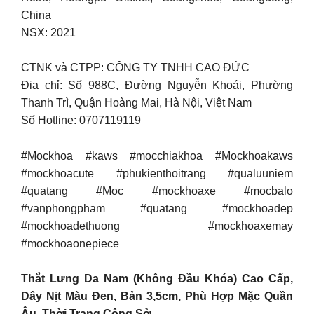
China
NSX: 2021
CTNK và CTPP: CÔNG TY TNHH CAO ĐỨC
Địa chỉ: Số 988C, Đường Nguyễn Khoái, Phường
Thanh Trì, Quận Hoàng Mai, Hà Nội, Việt Nam
Số Hotline: 0707119119
#Mockhoa #kaws #mocchiakhoa #Mockhoakaws
#mockhoacute #phukienthoitrang #qualuuniem
#quatang #Moc #mockhoaxe #mocbalo
#vanphongpham #quatang #mockhoadep
#mockhoadethuong #mockhoaxemay
#mockhoaonepiece
Thắt Lưng Da Nam (Không Đầu Khóa) Cao Cấp,
Dây Nịt Màu Đen, Bản 3,5cm, Phù Hợp Mặc Quần
Âu, Thời Trang Công Sở