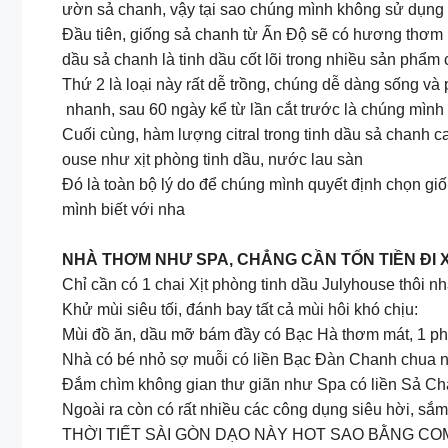
ườn sả chanh, vậy tại sao chúng mình không sử dụng 
Đầu tiên, giống sả chanh từ Ấn Độ sẽ có hương thơm r
dầu sả chanh là tinh dầu cốt lõi trong nhiều sản phẩm
Thứ 2 là loại này rất dễ trồng, chúng dễ dàng sống và
nhanh, sau 60 ngày kể từ lần cắt trước là chúng mình 
Cuối cùng, hàm lượng citral trong tinh dầu sả chanh c
ouse như xịt phòng tinh dầu, nước lau sàn
Đó là toàn bộ lý do để chúng mình quyết định chọn gi
mình biết với nha
NHÀ THƠM NHƯ SPA, CHẲNG CẦN TỐN TIỀN ĐI 
Chỉ cần có 1 chai Xịt phòng tinh dầu Julyhouse thôi 
Khử mùi siêu tối, đánh bay tất cả mùi hôi khó chịu:
Mùi đồ ăn, dầu mỡ bám đầy có Bạc Hà thơm mát, 1 phá
Nhà có bé nhỏ sợ muỗi có liền Bạc Đàn Chanh chua n
Đắm chìm không gian thư giãn như Spa có liền Sả C
Ngoài ra còn có rất nhiều các công dụng siêu hời, sắm 
THỜI TIẾT SÀI GÒN DẠO NÀY HOT SAO BẰNG C