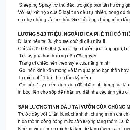
Sleeping Spray trợ thủ đắc lực giúp bạn tận hưởng gi
Với sự kết hợp của 5 loại tinh dầu tự nhiên, trong đó
ch nhẹ nhàng và thư thái. Giờ thì cùng chúng mình l
LƯƠNG 5-10 TRIỆU, NGOÀI ĐI CÀ PHÊ THÌ CÓ TH
Đi làm nến tại Julyhouse chứ đi đâu nữa!!!
Chỉ với 350.0000đ (khi đặt lịch trước qua fanpage),
Tự tay pha trộn hương nến độc quyền
Trang trí chiếc nến theo style của riêng mình
Gói nến xinh xắn mang về làm quà (cho bạn thân hay
In miễn phí 1 bức hình làm kỷ niệm
Có luôn 1 ly nước xinh xinh để nhâm nhi trong lúc là
In bóc liền cho sốp để nhận ưu đãi nha các tình yêu ơi
SẢN LƯỢNG TINH DẦU TẠI VƯỜN CỦA CHÚNG M
Trước đây với 1 tấn lá sả chanh thì chúng mình chỉ ch
h đã thành công nâng mức sản lượng tăng thêm 1.6 lần
Những việc chúng mình đã làm để tăng được sản lượn