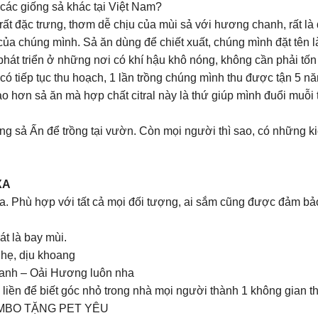
các giống sả khác tại Việt Nam?
ất đặc trưng, thơm dễ chịu của mùi sả với hương chanh, rất l
 của chúng mình. Sả ăn dùng để chiết xuất, chúng mình đặt tên 
 phát triển ở những nơi có khí hậu khô nóng, không cần phải tố
có tiếp tục thu hoạch, 1 lần trồng chúng mình thu được tận 5 n
ao hơn sả ăn mà hợp chất citral này là thứ giúp mình đuổi muỗ
ống sả Ấn để trồng tại vườn. Còn mọi người thì sao, có những
XA
nha. Phù hợp với tất cả mọi đối tượng, ai sắm cũng được đảm b
t là bay mùi.
hẹ, dịu khoang
hanh – Oải Hương luôn nha
liền để biết góc nhỏ trong nhà mọi người thành 1 không gian thư
OMBO TẶNG PET YÊU