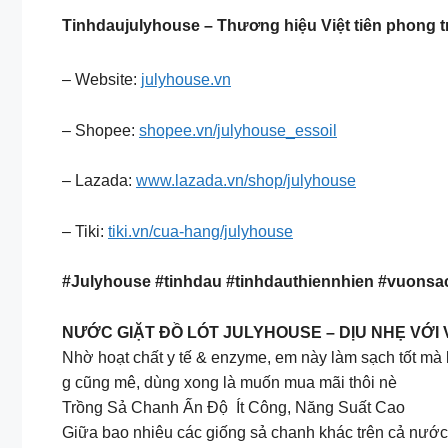
Tinhdaujulyhouse – Thương hiệu Việt tiên phong t
– Website:
julyhouse.vn
– Shopee:
shopee.vn/julyhouse_essoil
– Lazada:
www.lazada.vn/shop/julyhouse
– Tiki:
tiki.vn/cua-hang/julyhouse
#Julyhouse #tinhdau #tinhdauthiennhien #vuons
NƯỚC GIẶT ĐỒ LÓT JULYHOUSE – DỊU NHẸ VỚI V
Nhờ hoạt chất y tế & enzyme, em này làm sạch tốt mà k
g cũng mê, dùng xong là muốn mua mãi thôi nè
Trồng Sả Chanh Ấn Độ Ít Công, Năng Suất Cao
Giữa bao nhiêu các giống sả chanh khác trên cả nước