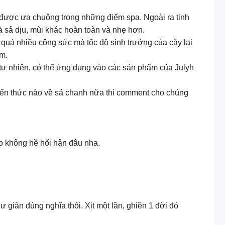
à được ưa chuộng trong những điểm spa. Ngoài ra tinh
là sả dịu, mùi khác hoàn toàn và nhẹ hơn.
n quá nhiều công sức mà tốc độ sinh trưởng của cây lại
ăm.
i tự nhiên, có thể ứng dụng vào các sản phẩm của Julyh
 kiến thức nào về sả chanh nữa thì comment cho chúng
ảo không hề hối hận đâu nha.
 giãn đúng nghĩa thôi. Xịt một lần, ghiền 1 đời đó