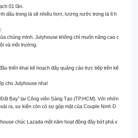
ạch 01 lần.
h dầu trong lá sẽ nhiều hơn, lượng nước trong lá ít h
c
h của chúng mình. Julyhouse không chỉ muốn nâng cao c
ội và môi trường.
u triển khai kế hoạch đẩy quảng cáo trực tiếp trên kê
tiếp cho Julyhouse nha!
o Đất Bay” tại Công viên Sáng Tạo (TP.HCM). Với nhữn
goài ra, sự kiện còn có sự góp mặt của Couple Ninh D
yhouse chúc Lazada một năm hoạt động đầy bứt phá v