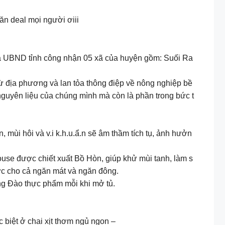
ăn deal mọi người ơiii
ủa UBND tỉnh công nhận 05 xã của huyện gồm: Suối Ra
từ địa phương và lan tỏa thông điệp về nông nghiệp bề
guyên liệu của chúng mình mà còn là phần trong bức t
, mùi hôi và v.i k.h.u.ẩ.n sẽ âm thầm tích tụ, ảnh hưởn
yhouse được chiết xuất Bồ Hòn, giúp khử mùi tanh, làm s
ợc cho cả ngăn mát và ngăn đông.
ơng Đào thực phẩm mỗi khi mở tủ.
c biệt ở chai xịt thơm ngủ ngon –