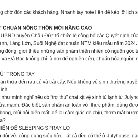
g chờ đón các khách hàng. Nhanh tay note liền để kẻo lỡ lịch s
ẠT CHUẨN NÔNG THÔN MỚI NÂNG CAO
iện UBND huyện Châu Đức tổ chức lễ công bố các Quyết định c
ành, Láng Lớn, Suối Nghệ đạt chuẩn NTM kiểu mẫu năm 2024.
cộng đồng, giới thiệu những sản phẩm thiên nhiên có nguồn gốc 
i xã Đá Bạc không chỉ là nơi để nghiên cứu, chuẩn hóa nguồn n
HỦ” TRONG TAY
ồ ăn thừa đến rau củ và trái cây. Nếu không vệ sinh thường xuyên
ình.
 như mình nghĩ nếu có “trợ thủ” chai xịt vệ sinh tủ lạnh từ Jul
rửa mạnh. Đặc biệt, sản phẩm an toàn với thực phẩm, dùng đư
ch bong, mùi hôi biến mất, để lại cảm giác dễ chịu, thơm mát hư
ưa?
HIỀN ĐỂ SLEEPING SPRAY LO
i đôi với công dụng siêu hời. Tất cả đều có thể ở Julyhouse, đặ