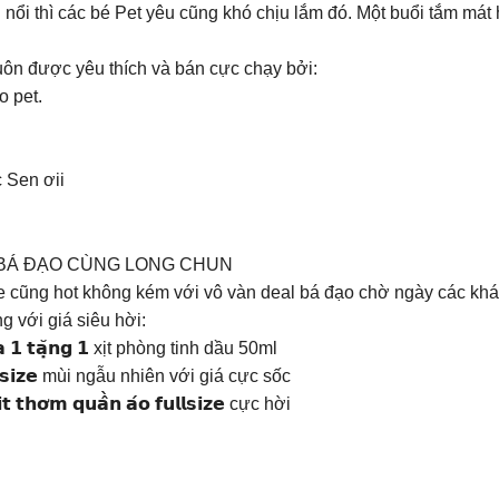
nổi thì các bé Pet yêu cũng khó chịu lắm đó. Một buổi tắm mát 
uôn được yêu thích và bán cực chạy bởi:
o pet.
c Sen ơii
 BÁ ĐẠO CÙNG LONG CHUN
 cũng hot không kém với vô vàn deal bá đạo chờ ngày các khách
với giá siêu hời:
 𝗺𝘂𝗮 𝟭 𝘁𝗮̣̆𝗻𝗴 𝟭 xịt phòng tinh dầu 50ml
̛𝗺 𝗳𝘂𝗹𝗹𝘀𝗶𝘇𝗲 mùi ngẫu nhiên với giá cực sốc
𝗶̣𝘁 𝘁𝗵𝗼̛𝗺 𝗾𝘂𝗮̂̀𝗻 𝗮́𝗼 𝗳𝘂𝗹𝗹𝘀𝗶𝘇𝗲 cực hời