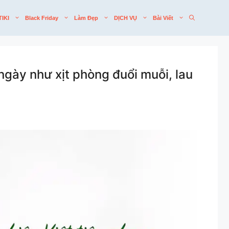
TIKI
Black Friday
Làm Đẹp
DỊCH VỤ
Bài Viết
gày như xịt phòng đuổi muỗi, lau