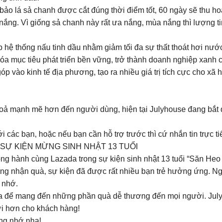
bảo lá sả chanh được cắt đúng thời điểm tốt, 60 ngày sẽ thu ho
ng. Vì giống sả chanh này rất ưa nắng, mùa nắng thì lượng tin
hệ thống nấu tinh dầu nhằm giảm tối đa sự thất thoát hơi nướ
hóa mục tiêu phát triển bền vững, trở thành doanh nghiệp xan
vào kinh tế địa phương, tạo ra nhiều giá trị tích cực cho xã h
ả mạnh mẽ hơn đến người dùng, hiện tại Julyhouse đang bắt đầ
ới các bạn, hoặc nếu bạn cần hỗ trợ trước thì cứ nhắn tin trực 
Ự KIỆN MỪNG SINH NHẬT 13 TUỔI
ồng hành cùng Lazada trong sự kiện sinh nhật 13 tuổi “Săn He
vòng nhận quà, sự kiện đã được rất nhiều bạn trẻ hưởng ứng. N
 nhớ.
ada để mang đến những phần quà dễ thương đến mọi người. Jul
ời hơn cho khách hàng!
ng nhớ nha!