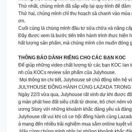
Thứ nhất, chúng mình đã sắp xếp lại quy trình để đảm 
Thứ hai, chúng mình chỉ thu hoạch sả chanh vào mùa nắ
ơn.
Cuối cùng là chúng mình đầu tư sửa chữa và nâng cấp 
Đây được xem là bước tiến trên hành trình thực hiện 
hất lượng sản phẩm, mà chúng mình còn muốn đóng góp 
THÔNG BÁO DÀNH RIÊNG CHO CÁC BẠN KOC
Để giúp những video chất lượng từ các bạn KOC lan to
nh của KOCs review sản phẩm của Julyhouse.
Mọi thông tin chi tiết, Julyhouse sẽ chủ động liên hệ v
JULYHOUSE ĐỒNG HÀNH CÙNG LAZADA TRONG S
Ngày 22/3 vừa qua, Julyhouse rất vinh dự khi được đ
g màn phát heo đất siêu chất từ drone, trò chơi ném 
ương Story với những khoảnh khắc đáng yêu và đáng
Julyhouse rất vui khi có cơ hội đồng hành cùng Laz
à mang đến nhiều trải nghiệm mua sắm online tuyệt v
Hãy cùng chúng mình nhìn lại những khoảnh khắc đá