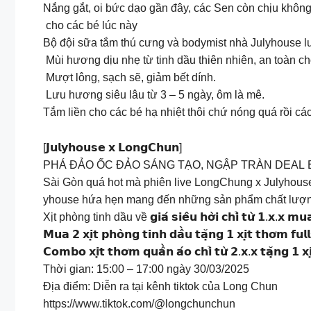
Nắng gắt, oi bức dạo gần đây, các Sen còn chịu không 
cho các bé lúc này
Bộ đội sữa tắm thú cưng và bodymist nhà Julyhouse l
Mùi hương dịu nhẹ từ tinh dầu thiên nhiên, an toàn ch
Mượt lông, sạch sẽ, giảm bết dính.
Lưu hương siêu lâu từ 3 – 5 ngày, ôm là mê.
Tắm liền cho các bé hạ nhiệt thôi chứ nóng quá rồi cá
[𝗝𝘂𝗹𝘆𝗵𝗼𝘂𝘀𝗲 𝘅 𝗟𝗼𝗻𝗴𝗖𝗵𝘂𝗻]
PHÁ ĐẢO ỐC ĐẢO SÁNG TẠO, NGẬP TRÀN DEAL
Sài Gòn quá hot mà phiên live LongChung x Julyhouse
yhouse hứa hẹn mang đến những sản phẩm chất lượng 
Xịt phòng tinh dầu về 𝗴𝗶𝗮́ 𝘀𝗶𝗲̂𝘂 𝗵𝗼̛̀𝗶 𝗰𝗵𝗶̉ 𝘁𝘂̛̀ 𝟭.𝘅.𝘅
𝗠𝘂𝗮 𝟮 𝘅𝗶̣𝘁 𝗽𝗵𝗼̀𝗻𝗴 𝘁𝗶𝗻𝗵 𝗱𝗮̂̀𝘂 𝘁𝗮̣̆𝗻𝗴 𝟭 𝘅𝗶̣𝘁 𝘁𝗵
𝗖𝗼𝗺𝗯𝗼 𝘅𝗶̣𝘁 𝘁𝗵𝗼̛𝗺 𝗾𝘂𝗮̂̀𝗻 𝗮́𝗼 𝗰𝗵𝗶̉ 𝘁𝘂̛̀ 𝟮.𝘅.𝘅 𝘁𝗮̣̆𝗻𝗴 𝟭 
Thời gian: 15:00 – 17:00 ngày 30/03/2025
Địa điểm: Diễn ra tại kênh tiktok của Long Chun
https://www.tiktok.com/@longchunchun