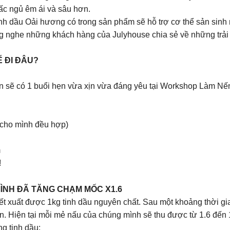
ấc ngủ êm ái và sâu hơn.
 tinh dầu Oải hương có trong sản phẩm sẽ hỗ trợ cơ thể sản sin
ắng nghe những khách hàng của Julyhouse chia sẻ về những trải
Ể ĐI ĐÂU?
 bạn sẽ có 1 buổi hẹn vừa xịn vừa đáng yêu tại Workshop Làm N
 cho mình đều hợp)
m
!
ÌNH ĐÃ TĂNG CHẠM MỐC X1.6
iết xuất được 1kg tinh dầu nguyên chất. Sau một khoảng thời g
. Hiện tại mỗi mẻ nấu của chúng mình sẽ thu được từ 1.6 đến 1
g tinh dầu: