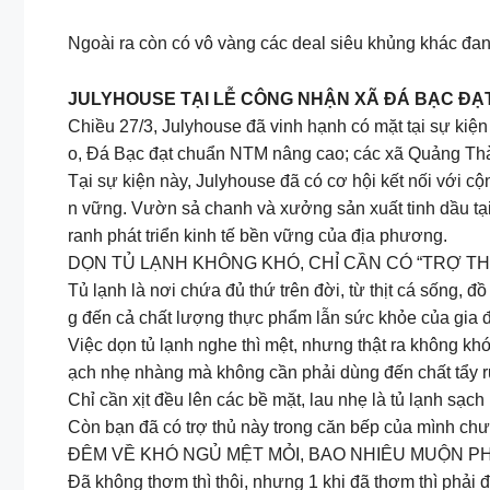
Ngoài ra còn có vô vàng các deal siêu khủng khác đan
JULYHOUSE TẠI LỄ CÔNG NHẬN XÃ ĐÁ BẠC Đ
Chiều 27/3, Julyhouse đã vinh hạnh có mặt tại sự k
o, Đá Bạc đạt chuẩn NTM nâng cao; các xã Quảng Th
Tại sự kiện này, Julyhouse đã có cơ hội kết nối với 
n vững. Vườn sả chanh và xưởng sản xuất tinh dầu tạ
ranh phát triển kinh tế bền vững của địa phương.
DỌN TỦ LẠNH KHÔNG KHÓ, CHỈ CẦN CÓ “TRỢ T
Tủ lạnh là nơi chứa đủ thứ trên đời, từ thịt cá sống, đ
g đến cả chất lượng thực phẩm lẫn sức khỏe của gia đ
Việc dọn tủ lạnh nghe thì mệt, nhưng thật ra không khó
ạch nhẹ nhàng mà không cần phải dùng đến chất tẩy 
Chỉ cần xịt đều lên các bề mặt, lau nhẹ là tủ lạnh sạ
Còn bạn đã có trợ thủ này trong căn bếp của mình ch
ĐÊM VỀ KHÓ NGỦ MỆT MỎI, BAO NHIÊU MUỘN P
Đã không thơm thì thôi, nhưng 1 khi đã thơm thì phải đ