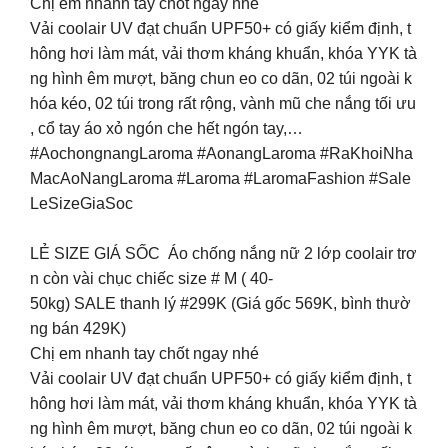
Chị em nhanh tay chốt ngay nhé
Vải coolair UV đạt chuẩn UPF50+ có giấy kiểm định, t
hông hơi làm mát, vải thơm kháng khuẩn, khóa YYK tà
ng hình êm mượt, băng chun eo co dãn, 02 túi ngoài k
hóa kéo, 02 túi trong rất rộng, vành mũ che nắng tối ưu
, cổ tay áo xỏ ngón che hết ngón tay,…
#AochongnangLaroma #AonangLaroma #RaKhoiNha
MacAoNangLaroma #Laroma #LaromaFashion #Sale
LeSizeGiaSoc
LẺ SIZE GIÁ SỐC Áo chống nắng nữ 2 lớp coolair trơ
n còn vài chục chiếc size # M ( 40-
50kg) SALE thanh lý #299K (Giá gốc 569K, bình thườ
ng bán 429K)
Chị em nhanh tay chốt ngay nhé
Vải coolair UV đạt chuẩn UPF50+ có giấy kiểm định, t
hông hơi làm mát, vải thơm kháng khuẩn, khóa YYK tà
ng hình êm mượt, băng chun eo co dãn, 02 túi ngoài k