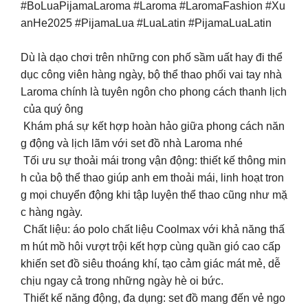
#BoLuaPijamaLaroma #Laroma #LaromaFashion #Xu
anHe2025 #PijamaLua #LuaLatin #PijamaLuaLatin
Dù là dạo chơi trên những con phố sầm uất hay đi thể
dục công viên hàng ngày, bộ thể thao phối vai tay nhà
Laroma chính là tuyên ngôn cho phong cách thanh lịch
của quý ông
Khám phá sự kết hợp hoàn hảo giữa phong cách năn
g động và lịch lãm với set đồ nhà Laroma nhé
Tối ưu sự thoải mái trong vận động: thiết kế thông min
h của bộ thể thao giúp anh em thoải mái, linh hoạt tron
g mọi chuyển động khi tập luyện thể thao cũng như mặ
c hàng ngày.
Chất liệu: áo polo chất liệu Coolmax với khả năng thấ
m hút mồ hôi vượt trội kết hợp cùng quần gió cao cấp
khiến set đồ siêu thoáng khí, tạo cảm giác mát mẻ, dễ
chịu ngay cả trong những ngày hè oi bức.
Thiết kế năng động, đa dụng: set đồ mang đến vẻ ngo