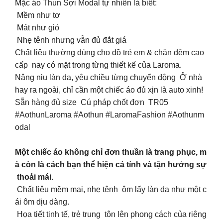
Mặc áo Thun Sợi Modal tự nhiên là biết:
Mềm như tơ
Mát như gió
Nhẹ tênh nhưng vẫn đủ đắt giá
Chất liệu thường dùng cho đồ trẻ em & chăn đệm cao
cấp nay có mặt trong từng thiết kế của Laroma.
Nâng niu làn da, yêu chiều từng chuyển động Ở nhà
hay ra ngoài, chỉ cần một chiếc áo đủ xịn là auto xinh!
Sẵn hàng đủ size Cú pháp chốt đơn TR05
#AothunLaroma #Aothun #LaromaFashion #Aothunm
odal
Một chiếc áo không chỉ đơn thuần là trang phục, m
à còn là cách bạn thể hiện cá tính và tận hưởng sự
thoải mái.
Chất liệu mềm mại, nhẹ tênh ôm lấy làn da như một c
ái ôm dịu dàng.
Họa tiết tinh tế, trẻ trung tôn lên phong cách của riêng