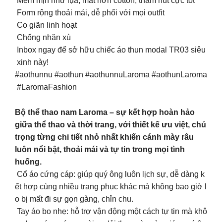
Mềm mịn như lụa, mát hơn cotton, thấm hút cực tốt
Form rộng thoải mái, dễ phối với mọi outfit
Co giãn linh hoạt
Chống nhăn xù
Inbox ngay để sở hữu chiếc áo thun modal TR03 siêu
xinh này!
#aothunnu #aothun #aothunnuLaroma #aothunLaroma
#LaromaFashion
Bộ thể thao nam Laroma – sự kết hợp hoàn hảo
giữa thể thao và thời trang, với thiết kế ưu việt, chú
trọng từng chi tiết nhỏ nhất khiến cánh mày râu
luôn nổi bật, thoải mái và tự tin trong mọi tình
huống.
Cổ áo cứng cáp: giúp quý ông luôn lịch sự, dễ dàng k
ết hợp cùng nhiều trang phục khác mà không bao giờ l
o bị mất đi sự gọn gàng, chỉn chu.
Tay áo bo nhẹ: hỗ trợ vận động một cách tự tin mà khô