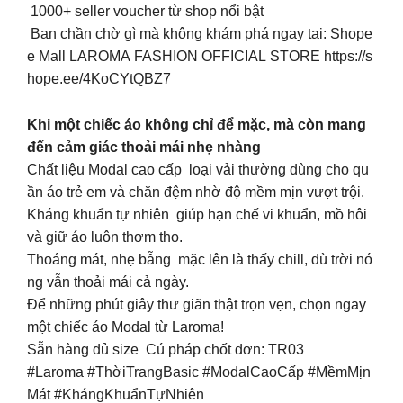
1000+ seller voucher từ shop nổi bật
Bạn chần chờ gì mà không khám phá ngay tại: Shope
e Mall LAROMA FASHION OFFICIAL STORE https://s
hope.ee/4KoCYtQBZ7
Khi một chiếc áo không chỉ để mặc, mà còn mang
đến cảm giác thoải mái nhẹ nhàng
Chất liệu Modal cao cấp loại vải thường dùng cho qu
ần áo trẻ em và chăn đệm nhờ độ mềm mịn vượt trội.
Kháng khuẩn tự nhiên giúp hạn chế vi khuẩn, mồ hôi
và giữ áo luôn thơm tho.
Thoáng mát, nhẹ bẫng mặc lên là thấy chill, dù trời nó
ng vẫn thoải mái cả ngày.
Để những phút giây thư giãn thật trọn vẹn, chọn ngay
một chiếc áo Modal từ Laroma!
Sẵn hàng đủ size Cú pháp chốt đơn: TR03
#Laroma #ThờiTrangBasic #ModalCaoCấp #MềmMịn
Mát #KhángKhuẩnTựNhiên