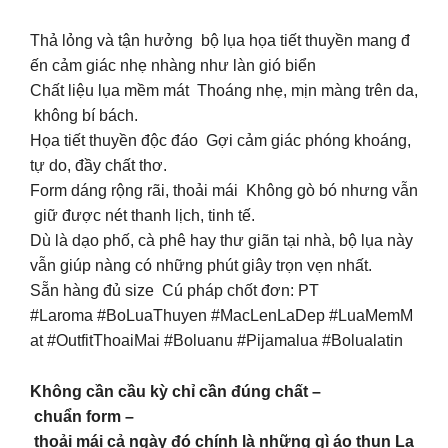
Thả lỏng và tận hưởng bộ lụa họa tiết thuyền mang đ
ến cảm giác nhẹ nhàng như làn gió biển
Chất liệu lụa mềm mát Thoáng nhẹ, mịn màng trên da,
không bí bách.
Họa tiết thuyền độc đáo Gợi cảm giác phóng khoáng,
tự do, đầy chất thơ.
Form dáng rộng rãi, thoải mái Không gò bó nhưng vẫn
giữ được nét thanh lịch, tinh tế.
Dù là dạo phố, cà phê hay thư giãn tại nhà, bộ lụa này
vẫn giúp nàng có những phút giây trọn vẹn nhất.
Sẵn hàng đủ size Cú pháp chốt đơn: PT
#Laroma #BoLuaThuyen #MacLenLaDep #LuaMemM
at #OutfitThoaiMai #Boluanu #Pijamalua #Bolualatin
Không cần cầu kỳ chỉ cần đúng chất –
chuẩn form –
thoải mái cả ngày đó chính là những gì áo thun La