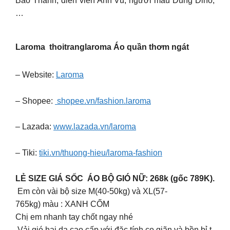
Bảo Thanh, diễn viên Anh Vũ, người mẫu Dũng Dino,
…
Laroma thoitranglaroma Áo quần thơm ngát
– Website:
Laroma
– Shopee:
shopee.vn/fashion.laroma
– Lazada:
www.lazada.vn/laroma
– Tiki:
tiki.vn/thuong-hieu/laroma-fashion
LẺ SIZE GIÁ SỐC ÁO BỘ GIÓ NỮ: 268k (gốc 789K).
Em còn vài bộ size M(40-50kg) và XL(57-
765kg) màu : XANH CỐM
Chị em nhanh tay chốt ngay nhé
Vải gió hai da cao cấp với đặc tính co giãn và bền bỉ t