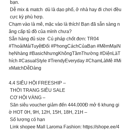
bạn.
Dễ mix & match dù là dạo phố, ở nhà hay đi chơi đều
cực kỳ phù hợp.
Chạm vào là mê, mặc vào là thích! Bạn đã sẵn sàng n
âng cấp tủ đồ của mình chưa?
Sẵn hàng đủ size Cú pháp chốt đơn: TR04
#ThoảiMáiTuyệtĐối #PhongCáchCủaBạn #MềmMạiN
hẹNhàng #BasicNhưngKhôngTầmThường #DiệnLàT
hích #CasualStyle #TrendyEveryday #ChạmLàMê #Mi
xMatchDễDàng
4.4 SIÊU HỘI FREESHIP –
THỜI TRANG SIÊU SALE
CƠ HỘI VÀNG –
Săn siêu voucher giảm đến 444.000Đ mở 6 khung gi
ờ HOT 0H, 9H, 12H, 15H, 18H, 21H –
Số lượng có hạn
Link shopee Mall Laroma Fashion: https://shope.ee/4