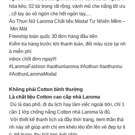
hóa kéo, 02 túi trong rất rộng, vành mũ che nắng tối ưu
, cổ tay áo xỏ ngón che hết ngón tay,…
Áo Thun Nữ Laroma Chất liệu Modal Tự Nhiên Mềm –
Mịn Mát
Freeship toàn quốc 30 đơn hàng đầu tiên
Kiểm tra hàng trước khi thanh toán, đổi màu size tại nh
à miễn phí
inbox chốt đơn ngay!!!
#LaromaFashion #aothunlaroma #Aothun #aothunnu
#AothunLaromaModal
Không phải Cotton bình thường
Là chất liệu Cotton cao cấp nhà Laroma
Dù là dạo phố, đi du lịch hay làm việc ngoài trời, chỉ 1
cần 1 lớp chống nắng Cotton nhà Laroma là đủ.
Với thiết kế thanh lịch và đầy thời trang, item thần thá
nh này sẽ giúp anh chị em khéo léo tôn lên vẻ đẹp tự ti
n, trẻ trung, thu hút mọi ánh nhìn.