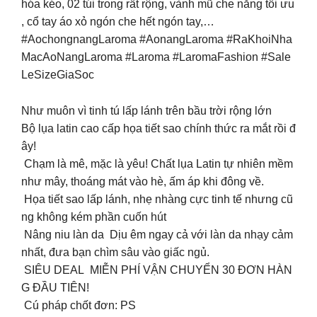
hóa kéo, 02 túi trong rất rộng, vành mũ che nắng tối ưu
, cổ tay áo xỏ ngón che hết ngón tay,…
#AochongnangLaroma #AonangLaroma #RaKhoiNha
MacAoNangLaroma #Laroma #LaromaFashion #Sale
LeSizeGiaSoc
Như muôn vì tinh tú lấp lánh trên bầu trời rộng lớn
Bộ lụa latin cao cấp họa tiết sao chính thức ra mắt rồi đ
ây!
Chạm là mê, mặc là yêu! Chất lụa Latin tự nhiên mềm
như mây, thoáng mát vào hè, ấm áp khi đông về.
Họa tiết sao lấp lánh, nhẹ nhàng cực tinh tế nhưng cũ
ng không kém phần cuốn hút
Nâng niu làn da Dịu êm ngay cả với làn da nhạy cảm
nhất, đưa bạn chìm sâu vào giấc ngủ.
SIÊU DEAL MIỄN PHÍ VẬN CHUYỂN 30 ĐƠN HÀN
G ĐẦU TIÊN!
Cú pháp chốt đơn: PS