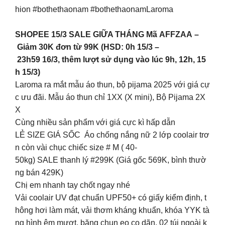
hion #bothethaonam #bothethaonamLaroma
SHOPEE 15/3 SALE GIỮA THÁNG Mã AFFZAA –
Giảm 30K đơn từ 99K (HSD: 0h 15/3 –
23h59 16/3, thêm lượt sử dụng vào lúc 9h, 12h, 15
h 15/3)
Laroma ra mắt mẫu áo thun, bộ pijama 2025 với giá cự
c ưu đãi. Mẫu áo thun chỉ 1XX (X mini), Bộ Pijama 2X
X
Cùng nhiều sản phẩm với giá cực kì hấp dẫn
LẺ SIZE GIÁ SỐC Áo chống nắng nữ 2 lớp coolair trơ
n còn vài chục chiếc size # M ( 40-
50kg) SALE thanh lý #299K (Giá gốc 569K, bình thườ
ng bán 429K)
Chị em nhanh tay chốt ngay nhé
Vải coolair UV đạt chuẩn UPF50+ có giấy kiểm định, t
hông hơi làm mát, vải thơm kháng khuẩn, khóa YYK tà
ng hình êm mượt, băng chun eo co dãn, 02 túi ngoài k