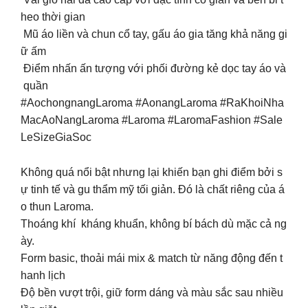
heo thời gian
Mũ áo liền và chun cổ tay, gấu áo gia tăng khả năng gi
ữ ấm
Điểm nhấn ấn tượng với phối đường kẻ dọc tay áo và
quần
#AochongnangLaroma #AonangLaroma #RaKhoiNha
MacAoNangLaroma #Laroma #LaromaFashion #Sale
LeSizeGiaSoc
Không quá nổi bật nhưng lại khiến bạn ghi điểm bởi s
ự tinh tế và gu thẩm mỹ tối giản. Đó là chất riêng của á
o thun Laroma.
Thoáng khí kháng khuẩn, không bí bách dù mặc cả ng
ày.
Form basic, thoải mái mix & match từ năng động đến t
hanh lịch
Độ bền vượt trội, giữ form dáng và màu sắc sau nhiều