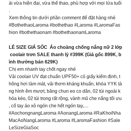
ài vừa hiện đại, vừa thể thao, phù hợp với mọi lứa tuổi
.
Xem thông tin dưới phần comment để đặt hàng nhé
#BothethaoLaroma #bothethao #Laroma #LaromaFas
hion #bothethaonam #bothethaonamLaroma
LẺ SIZE GIÁ SỐC Áo choàng chống nắng nữ 2 lớp
coolair trơn SALE thanh lý #399K (Giá gốc 899K, b
ình thường bán 629K)
Chị em nhanh tay chốt ngay nhé
Vải coolair UV đạt chuẩn UPF50+ có giấy kiểm định, t
hông hơi làm mát, vải thơm kháng khuẩn, khóa YYK tà
ng hình êm mượt, băng chun eo co dãn, 02 túi ngoài k
hóa kéo, 02 túi trong rất rộng, vành mũ che nắng tối ưu
, cổ tay áo xỏ ngón che hết ngón tay,…
#AochongnangLaroma #AonangLaroma #RaKhoiNha
MacAoNangLaroma #Laroma #LaromaFashion #Sale
LeSizeGiaSoc