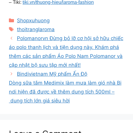
– Tiki:
tiki.vn/thuong-hieu/laroma-fashion
Categories
Shopxuhuong
Tags
thoitranglaroma
Polomanorvn Đừng bỏ lỡ cơ hội sở hữu chiếc
áo polo thanh lịch và tiện dụng này. Khám phá
thêm các sản phẩm Áo Polo Nam Polomanor và
cập nhật bộ sưu tập mới nhất!
Bindivietnam Mỹ phẩm Ấn Độ
Dòng sữa tắm Medimix làm mưa làm gió nhà Bi
ndi hiện đã được về thêm dung tích 500ml –
dung tích lớn giá siêu hời