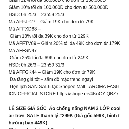
Giảm 12% tối đa 30.000Đ cho đơn từ 150.000Đ
Giảm 10% tối đa 100.000Đ cho đơn từ 500.000Đ
HSD: 0h 25/3 – 23h59 25/3
Mã AFFJF27 – Giảm 19K cho đơn từ 79K
Mã AFFXD88 –
Giảm 18% tối đa 39K cho đơn từ 129K
Mã AFFTV89 – Giảm 20% tối đa 49K cho đơn từ 179K
Mã AFFSN47 –
Giảm 25% tối đa 69K cho đơn từ 249K
HSD: 0h 26/3 – 23h59 31/3
Mã AFFGK44 – Giảm 19K cho đơn từ 79K
Đa tầng giá tốt – sắm đồ mặc trend ngay!
Hẹn lịch SĂN SALE tại: Shopee Mall LAROMA FASH
ION OFFICIAL STORE https://shope.ee/4KoCYtQBZ7
LẺ SIZE GIÁ SỐC Áo chống nắng NAM 2 LỚP cool
air trơn SALE thanh lý #299K (Giá gốc 599K, bình t
hường bán 449K)