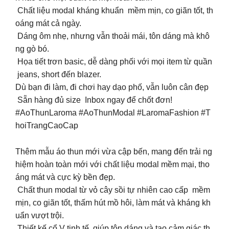
Chất liệu modal kháng khuẩn mềm mịn, co giãn tốt, th
oáng mát cả ngày.
Dáng ôm nhẹ, nhưng vẫn thoải mái, tôn dáng mà khô
ng gò bó.
Họa tiết trơn basic, dễ dàng phối với mọi item từ quần
jeans, short đến blazer.
Dù bạn đi làm, đi chơi hay dạo phố, vẫn luôn cân đẹp
Sẵn hàng đủ size Inbox ngay để chốt đơn!
#AoThunLaroma #AoThunModal #LaromaFashion #T
hoiTrangCaoCap
Thêm mẫu áo thun mới vừa cập bến, mang đến trải ng
hiệm hoàn toàn mới với chất liệu modal mềm mại, tho
áng mát và cực kỳ bền đẹp.
Chất thun modal từ vỏ cây sồi tự nhiên cao cấp mềm
mịn, co giãn tốt, thấm hút mồ hôi, làm mát và kháng kh
uẩn vượt trội.
Thiết kế cổ V tinh tế giúp tôn dáng và tạo cảm giác th