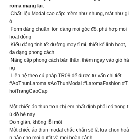
roma mang lại:
Chất liệu Modal cao cấp: mềm như nhung, mát như gi
ó
Form dáng chuẩn: tôn dáng mọi góc độ, phù hợp mọi
hoạt động
Kiểu dáng tinh tế: đường may tỉ mỉ, thiết kế linh hoạt,
đa dạng phong cách
Nâng cấp phong cách bản thân, thêm ngay vào giỏ hà
ng
Liên hệ theo cú pháp TR09 để được tư vấn chi tiết
#AoThunLaroma #AoThunModal #LaromaFashion #T
hoiTrangCaoCap
Một chiếc áo thun trơn chị em nhất định phải có trong t
ủ đồ hè này
Đơn giản, không lỗi mốt
Một chiếc áo thun modal chắc chắn sẽ là lựa chọn hoà
n hảo cho mọi outfit và mọi hoàn cảnh