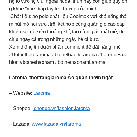
ng lo vướng víu, ngoài ra dải thun này còn giúp quý ôn
g khoe “nhẹ” bắp tay lực lưỡng của mình.
Chất liệu: áo polo chất liệu Coolmax với khả năng thấ
m hút mồ hôi vượt trội kết hợp cùng quần gió cao cấp
khiến set đồ siêu thoáng khí, tạo cảm giác mát mẻ, dễ
chịu ngay cả trong những ngày hè oi bức.
Xem thông tin dưới phần comment để đặt hàng nhé
#BothethaoLaroma #bothethao #Laroma #LaromaFas
hion #bothethaonam #bothethaonamLaroma
Laroma thoitranglaroma Áo quần thơm ngát
– Website:
Laroma
– Shopee:
shopee.vn/fashion.laroma
– Lazada:
www.lazada.vn/laroma