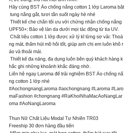
Hãy cùng BST Áo chống nắng cotton 1 lớp Laroma bật
tung nắng gắt, tươi tắn suốt ngày hè nhé
Thiết kế che chắn tối ưu với chứng nhận chống nắng
UPF50+: Bảo vệ làn da dưới mọi tác động từ tia UV.
Chất liệu cotton 1 lớp được xử lý kĩ từng sợ vải: Thoá
ng mát, thấm hút mồ hôi tốt, giúp anh chị em luôn khô r
áo và thoải mái.
Thiết kế đa năng, đa dụng luôn bên quý khách hàng k
hắc ghi những khoảnh khắc đáng nhớ.
Liên hệ ngay Laroma để trải nghiệm BST Áo chống nắ
ng cotton 1 lớp nhé
#AochongnangLaroma #aochongnang #Laroma #Laro
maFashion #chongnang #RaKhoiNhaMacAoNangLar
oma #AoNangLaroma
Thun Nữ Chất Liệu Modal Tự Nhiên TR03
Freeship 30 đơn hàng đầu tiên