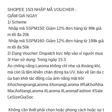
SHOPEE 15/3 NHẬP MÃ VOUCHER -
GIẢM GIÁ NGAY
1/ Scheme
Nhập mã SSPM150: Giảm 12% đơn hàng từ 99k giả
m tối đa 20k
Nhập mã SSPM160: Giảm 12% đơn hàng từ 199k giả
m tối đa 50k
2/ Dạng Voucher: Dispatch trực tiếp vào ví người mua
3/ Hạn sử dụng: Trong ngày 15.3
Áo chống nắng Laroma không chỉ nhẹ và thoáng khí,
mà còn là tấm khiên chặn đứng tia UV, bảo vệ làn da c
ủa bạn khỏi tác động của ánh nắng mặt trời
#AochongnangLaroma #AonangLaroma #RaKhoiNha
MacAoNangLaroma #Laroma #LaromaFashion #Sale
LeSizeGiaSoc
Không cần thiết phải chọn hoặc phong cách hoặc sự t