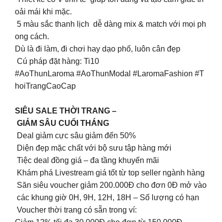
oải mái khi mặc.
5 màu sắc thanh lịch dễ dàng mix & match với mọi ph
ong cách.
Dù là đi làm, đi chơi hay dạo phố, luôn cân đẹp
Cú pháp đặt hàng: Ti10
#AoThunLaroma #AoThunModal #LaromaFashion #T
hoiTrangCaoCap
SIÊU SALE THỜI TRANG –
GIẢM SÂU CUỐI THÁNG
Deal giảm cực sâu giảm đến 50%
Diện đẹp mặc chất với bộ sưu tập hàng mới
Tiệc deal đồng giá – đa tầng khuyến mãi
Khám phá Livestream giá tốt từ top seller ngành hàng
Săn siêu voucher giảm 200.000Đ cho đơn 0Đ mở vào
các khung giờ 0H, 9H, 12H, 18H – Số lượng có hạn
Voucher thời trang có sẵn trong ví: