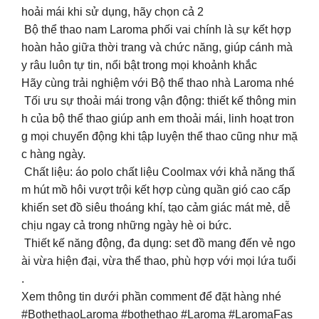
hoải mái khi sử dụng, hãy chọn cả 2
Bộ thể thao nam Laroma phối vai chính là sự kết hợp
hoàn hảo giữa thời trang và chức năng, giúp cánh mà
y râu luôn tự tin, nổi bật trong mọi khoảnh khắc
Hãy cùng trải nghiệm với Bộ thể thao nhà Laroma nhé
Tối ưu sự thoải mái trong vận động: thiết kế thông min
h của bộ thể thao giúp anh em thoải mái, linh hoạt tron
g mọi chuyển động khi tập luyện thể thao cũng như mặ
c hàng ngày.
Chất liệu: áo polo chất liệu Coolmax với khả năng thấ
m hút mồ hôi vượt trội kết hợp cùng quần gió cao cấp
khiến set đồ siêu thoáng khí, tạo cảm giác mát mẻ, dễ
chịu ngay cả trong những ngày hè oi bức.
Thiết kế năng động, đa dụng: set đồ mang đến vẻ ngo
ài vừa hiện đại, vừa thể thao, phù hợp với mọi lứa tuổi
.
Xem thông tin dưới phần comment để đặt hàng nhé
#BothethaoLaroma #bothethao #Laroma #LaromaFas