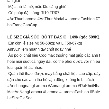
lần giặt
Mặc thử là mê, mặc lâu càng ghiền!
Cú pháp đặt hàng: Ti10 TR07
#AoThunLaroma #AoThunModal #LaromaFashion #T
hoiTrangCaoCap
LẺ SIZE GIÁ SỐC BỘ TT BASIC : 149k (gốc 599K).
Em còn lẻ size M( 50-58kg) và L ( 58-67kg)
Anh/Chị em nhanh tay chốt ngay nhé
Áo polo: chất liệu Coolmax thoáng mát giúp các anh t
hoải mái suốt cả ngày dài, có thể phối được với nhiều
loại quần khác nhau.
Quần thể thao: được may bằng chất liệu cao cấp, dày
dặn cho các anh tha hồ vận động không lo bí bách
#AochongnangLaroma #AonangLaroma #RaKhoiNha
MacAoNangLaroma #Laroma #LaromaFashion #Sale
LeSizeGiaSoc