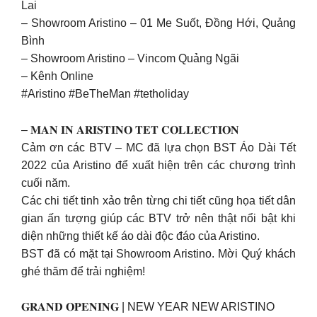
Lai
– Showroom Aristino – 01 Me Suốt, Đồng Hới, Quảng
Bình
– Showroom Aristino – Vincom Quảng Ngãi
– Kênh Online
#Aristino #BeTheMan #tetholiday
– 𝐌𝐀𝐍 𝐈𝐍 𝐀𝐑𝐈𝐒𝐓𝐈𝐍𝐎 𝐓𝐄𝐓 𝐂𝐎𝐋𝐋𝐄𝐂𝐓𝐈𝐎𝐍
Cảm ơn các BTV – MC đã lựa chọn BST Áo Dài Tết
2022 của Aristino để xuất hiện trên các chương trình
cuối năm.
Các chi tiết tinh xảo trên từng chi tiết cũng họa tiết dân
gian ấn tượng giúp các BTV trở nên thật nổi bật khi
diện những thiết kế áo dài độc đáo của Aristino.
BST đã có mặt tại Showroom Aristino. Mời Quý khách
ghé thăm để trải nghiệm!
𝐆𝐑𝐀𝐍𝐃 𝐎𝐏𝐄𝐍𝐈𝐍𝐆 | NEW YEAR NEW ARISTINO