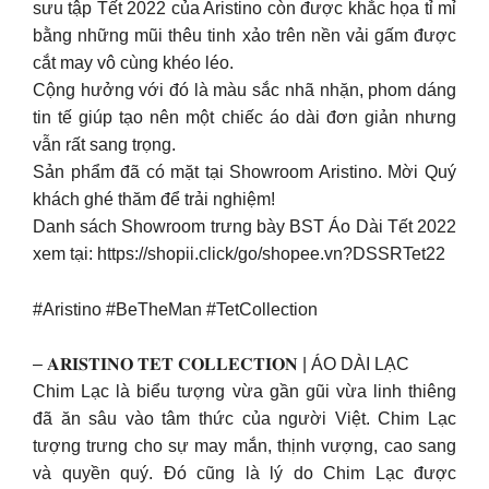
sưu tập Tết 2022 của Aristino còn được khắc họa tỉ mỉ
bằng những mũi thêu tinh xảo trên nền vải gấm được
cắt may vô cùng khéo léo.
Cộng hưởng với đó là màu sắc nhã nhặn, phom dáng
tin tế giúp tạo nên một chiếc áo dài đơn giản nhưng
vẫn rất sang trọng.
Sản phẩm đã có mặt tại Showroom Aristino. Mời Quý
khách ghé thăm để trải nghiệm!
Danh sách Showroom trưng bày BST Áo Dài Tết 2022
xem tại: https://shopii.click/go/shopee.vn?DSSRTet22
#Aristino #BeTheMan #TetCollection
– 𝐀𝐑𝐈𝐒𝐓𝐈𝐍𝐎 𝐓𝐄𝐓 𝐂𝐎𝐋𝐋𝐄𝐂𝐓𝐈𝐎𝐍 | ÁO DÀI LẠC
Chim Lạc là biểu tượng vừa gần gũi vừa linh thiêng
đã ăn sâu vào tâm thức của người Việt. Chim Lạc
tượng trưng cho sự may mắn, thịnh vượng, cao sang
và quyền quý. Đó cũng là lý do Chim Lạc được