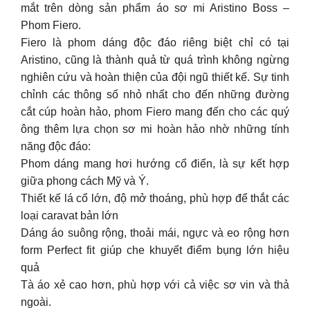
mắt trên dòng sản phẩm áo sơ mi Aristino Boss –
Phom Fiero.
Fiero là phom dáng độc đáo riêng biệt chỉ có tại
Aristino, cũng là thành quả từ quá trình không ngừng
nghiên cứu và hoàn thiện của đội ngũ thiết kế. Sự tinh
chỉnh các thông số nhỏ nhất cho đến những đường
cắt cúp hoàn hảo, phom Fiero mang đến cho các quý
ông thêm lựa chọn sơ mi hoàn hảo nhờ những tính
năng độc đáo:
Phom dáng mang hơi hướng cổ điển, là sự kết hợp
giữa phong cách Mỹ và Ý.
Thiết kế lá cổ lớn, độ mở thoáng, phù hợp để thắt các
loại caravat bản lớn
Dáng áo suông rộng, thoải mái, ngực và eo rộng hơn
form Perfect fit giúp che khuyết điểm bụng lớn hiệu
quả
Tà áo xẻ cao hơn, phù hợp với cả việc sơ vin và thả
ngoài.