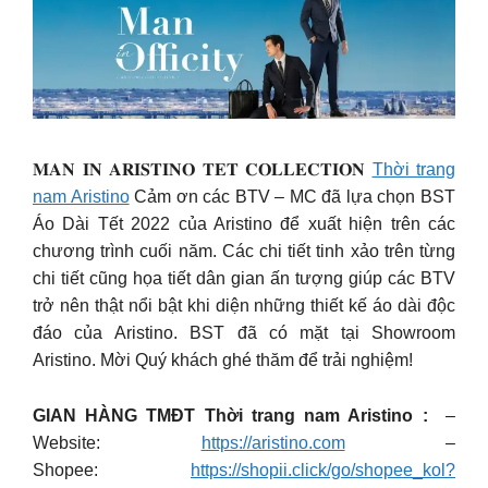
𝐌𝐀𝐍 𝐈𝐍 𝐀𝐑𝐈𝐒𝐓𝐈𝐍𝐎 𝐓𝐄𝐓 𝐂𝐎𝐋𝐋𝐄𝐂𝐓𝐈𝐎𝐍
Thời trang
nam Aristino
Cảm ơn các BTV – MC đã lựa chọn BST
Áo Dài Tết 2022 của Aristino để xuất hiện trên các
chương trình cuối năm. Các chi tiết tinh xảo trên từng
chi tiết cũng họa tiết dân gian ấn tượng giúp các BTV
trở nên thật nổi bật khi diện những thiết kế áo dài độc
đáo của Aristino. BST đã có mặt tại Showroom
Aristino. Mời Quý khách ghé thăm để trải nghiệm!
GIAN HÀNG TMĐT Thời trang nam Aristino :
–
Website:
https://aristino.com
–
Shopee:
https://shopii.click/go/shopee_kol?