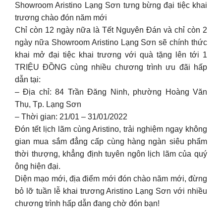
Showroom Aristino Lạng Sơn tưng bừng đại tiệc khai
trương chào đón năm mới
Chỉ còn 12 ngày nữa là Tết Nguyên Đán và chỉ còn 2
ngày nữa Showroom Aristino Lạng Sơn sẽ chính thức
khai mở đại tiệc khai trương với quà tặng lên tới 1
TRIỆU ĐỒNG cùng nhiều chương trình ưu đãi hấp
dẫn tại:
– Địa chỉ: 84 Trần Đăng Ninh, phường Hoàng Văn
Thụ, Tp. Lạng Sơn
– Thời gian: 21/01 – 31/01/2022
Đón tết lịch lãm cùng Aristino, trải nghiệm ngay không
gian mua sắm đẳng cấp cùng hàng ngàn siêu phẩm
thời thượng, khẳng định tuyên ngôn lịch lãm của quý
ông hiện đại.
Diện mạo mới, địa điểm mới đón chào năm mới, đừng
bỏ lỡ tuần lễ khai trương Aristino Lạng Sơn với nhiều
chương trình hấp dẫn đang chờ đón bạn!