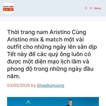
Skip
to
Menu
content
Thời trang nam Aristino Cùng
Aristino mix & match một vài
outfit cho những ngày lên sân dịp
Tết này để các quý ông luôn có
được một diện mạo lịch lãm và
phong độ trong những ngày đầu
năm.
03/05/2025
by
ShopXuHuong