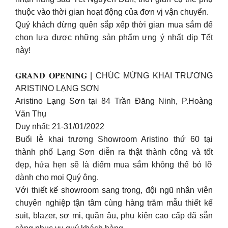
thuộc vào thời gian hoạt động của đơn vị vận chuyển.
Quý khách đừng quên sắp xếp thời gian mua sắm để
chọn lựa được những sản phẩm ưng ý nhất dịp Tết
này!
𝐆𝐑𝐀𝐍𝐃 𝐎𝐏𝐄𝐍𝐈𝐍𝐆 | CHÚC MỪNG KHAI TRƯƠNG
ARISTINO LẠNG SƠN
Aristino Lạng Sơn tại 84 Trần Đăng Ninh, P.Hoàng
Văn Thụ
Duy nhất: 21-31/01/2022
Buổi lễ khai trương Showroom Aristino thứ 60 tại
thành phố Lạng Sơn diễn ra thật thành công và tốt
đẹp, hứa hẹn sẽ là điểm mua sắm không thể bỏ lỡ
dành cho mọi Quý ông.
Với thiết kế showroom sang trọng, đội ngũ nhân viên
chuyên nghiệp tận tâm cùng hàng trăm mẫu thiết kế
suit, blazer, sơ mi, quần âu, phụ kiện cao cấp đã sẵn