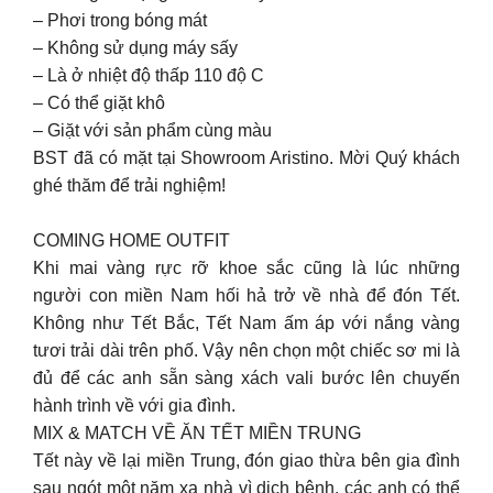
– Phơi trong bóng mát
– Không sử dụng máy sấy
– Là ở nhiệt độ thấp 110 độ C
– Có thể giặt khô
– Giặt với sản phẩm cùng màu
BST đã có mặt tại Showroom Aristino. Mời Quý khách
ghé thăm để trải nghiệm!
COMING HOME OUTFIT
Khi mai vàng rực rỡ khoe sắc cũng là lúc những
người con miền Nam hối hả trở về nhà để đón Tết.
Không như Tết Bắc, Tết Nam ấm áp với nắng vàng
tươi trải dài trên phố. Vậy nên chọn một chiếc sơ mi là
đủ để các anh sẵn sàng xách vali bước lên chuyến
hành trình về với gia đình.
MIX & MATCH VỀ ĂN TẾT MIỀN TRUNG
Tết này về lại miền Trung, đón giao thừa bên gia đình
sau ngót một năm xa nhà vì dịch bệnh, các anh có thể