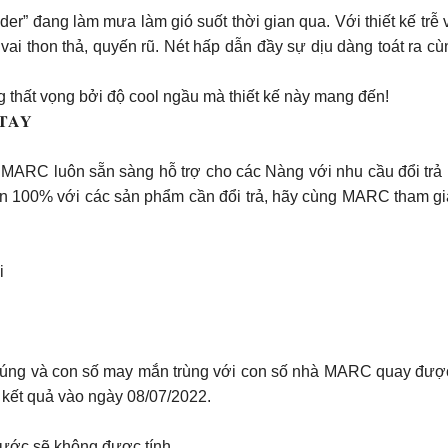
er” đang làm mưa làm gió suốt thời gian qua. Với thiết kế trễ v
ai thon thả, quyến rũ. Nét hấp dẫn đầy sự dịu dàng toát ra cù
thất vọng bởi độ cool ngầu mà thiết kế này mang đến!
 𝐓𝐀𝐘
, MARC luôn sẵn sàng hỗ trợ cho các Nàng với nhu cầu đổi tr
ền 100% với các sản phẩm cần đổi trả, hãy cùng MARC tham gi
i
n đúng và con số may mắn trùng với con số nhà MARC quay được
kết quả vào ngày 08/07/2022.
bước sẽ không được tính.