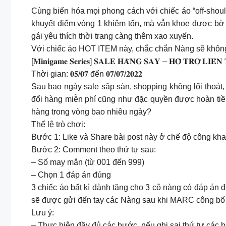
Cùng biến hóa mọi phong cách với chiếc áo “off-should
khuyết điểm vòng 1 khiêm tốn, mà vẫn khoe được bờ v
gái yêu thích thời trang càng thêm xao xuyến.
Với chiếc áo HOT ITEM này, chắc chắn Nàng sẽ không 
[𝐌𝐢𝐧𝐢𝐠𝐚𝐦𝐞 𝐒𝐞𝐫𝐢𝐞𝐬] 𝐒𝐀𝐋𝐄 𝐇𝐀̆𝐍𝐆 𝐒𝐀𝐘 – 𝐇𝐎̂̃ 𝐓𝐑𝐎̛̣ 𝐋𝐈𝐄̂̀
Thời gian: 𝟎𝟓/𝟎𝟕 đến 𝟎𝟕/𝟎𝟕/𝟐𝟎𝟐𝟐
Sau bao ngày sale sập sàn, shopping không lối thoát
đổi hàng miễn phí cũng như đặc quyền được hoàn ti
hàng trong vòng bao nhiêu ngày?
Thể lệ trò chơi:
Bước 1: Like và Share bài post này ở chế độ công kha
Bước 2: Comment theo thứ tự sau:
– Số may mắn (từ 001 đến 999)
– Chọn 1 đáp án đúng
3 chiếc áo bất kì dành tặng cho 3 cô nàng có đáp á
sẽ được gửi đến tay các Nàng sau khi MARC công bố 
Lưu ý:
– Thực hiện đầy đủ các bước, nếu ghi sai thứ tự các 