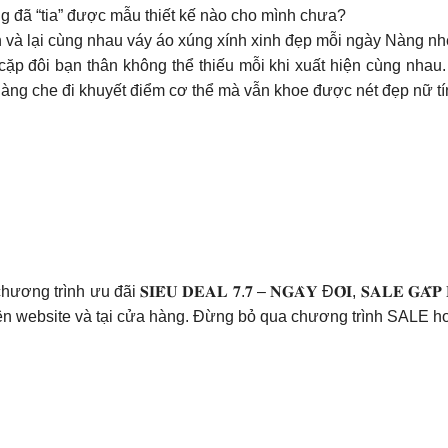
đã “tia” được mẫu thiết kế nào cho mình chưa?
và lại cùng nhau váy áo xúng xính xinh đẹp mỗi ngày Nàng nh
cặp đôi bạn thân không thể thiếu mỗi khi xuất hiện cùng nhau.
àng che đi khuyết điểm cơ thể mà vẫn khoe được nét đẹp nữ t
rình ưu đãi 𝐒𝐈𝐄̂𝐔 𝐃𝐄𝐀𝐋 𝟕.𝟕 – 𝐍𝐆𝐀̀𝐘 Đ𝐎̂𝐈, 𝐒𝐀𝐋𝐄 𝐆𝐀
n website và tại cửa hàng. Đừng bỏ qua chương trình SALE 