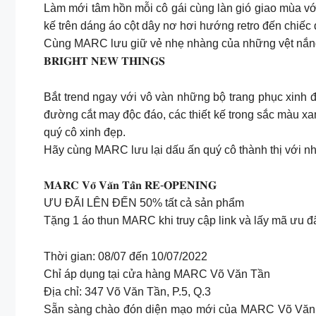
Làm mới tâm hồn mỗi cô gái cùng làn gió giao mùa vớ
kế trên dáng áo cột dây nơ hơi hướng retro đến chiếc
Cùng MARC lưu giữ vẻ nhẹ nhàng của những vệt nắng
𝐁𝐑𝐈𝐆𝐇𝐓 𝐍𝐄𝐖 𝐓𝐇𝐈𝐍𝐆𝐒
Bắt trend ngay với vô vàn những bộ trang phục xinh 
đường cắt may độc đáo, các thiết kế trong sắc màu xa
quý cô xinh đẹp.
Hãy cùng MARC lưu lại dấu ấn quý cô thành thị với n
𝐌𝐀𝐑𝐂 𝐕𝐨̃ 𝐕𝐚̆𝐧 𝐓𝐚̂̀𝐧 𝐑𝐄-𝐎𝐏𝐄𝐍𝐈𝐍𝐆
ƯU ĐÃI LÊN ĐẾN 50% tất cả sản phẩm
Tặng 1 áo thun MARC khi truy cập link và lấy mã ưu 
Thời gian: 08/07 đến 10/07/2022
Chỉ áp dụng tại cửa hàng MARC Võ Văn Tần
Địa chỉ: 347 Võ Văn Tần, P.5, Q.3
Sẵn sàng chào đón diện mạo mới của MARC Võ Văn Tần ng