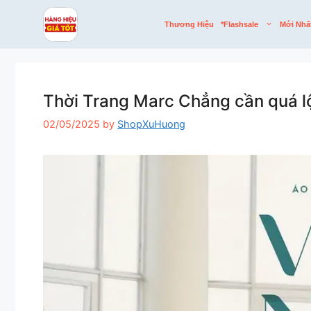
Skip
to
Thương Hiệu
*flashsale
Mới Nhấ
content
Thời Trang Marc Chẳng cần quá lộ
02/05/2025
by
ShopXuHuong