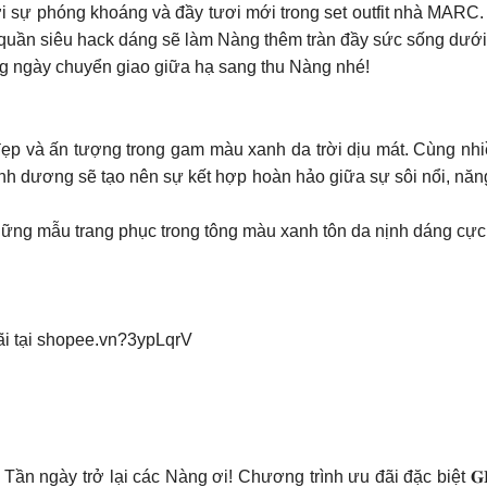
i sự phóng khoáng và đầy tươi mới trong set outfit nhà MARC.
 quần siêu hack dáng sẽ làm Nàng thêm tràn đầy sức sống dưới
 ngày chuyển giao giữa hạ sang thu Nàng nhé!
đẹp và ấn tượng trong gam màu xanh da trời dịu mát. Cùng nhi
nh dương sẽ tạo nên sự kết hợp hoàn hảo giữa sự sôi nổi, năn
hững mẫu trang phục trong tông màu xanh tôn da nịnh dáng cực
đãi tại shopee.vn?3ypLqrV
ày trở lại các Nàng ơi! Chương trình ưu đãi đặc biệt 𝐆𝐈𝐀̉𝐌