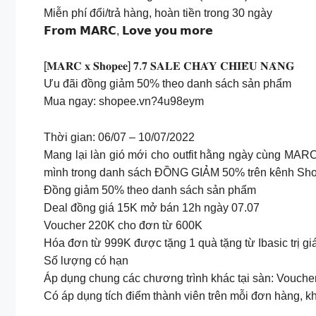
Miễn phí đổi/trả hàng, hoàn tiền trong 30 ngày
𝗙𝗿𝗼𝗺 𝗠𝗔𝗥𝗖, 𝗟𝗼𝘃𝗲 𝘆𝗼𝘂 𝗺𝗼𝗿𝗲
[𝐌𝐀𝐑𝐂 𝐱 𝐒𝐡𝐨𝐩𝐞𝐞] 𝟕.𝟕 𝐒𝐀𝐋𝐄 𝐂𝐇𝐀́𝐘 𝐂𝐇𝐈𝐄̂̀𝐔 𝐍𝐀̀𝐍𝐆
Ưu đãi đồng giảm 50% theo danh sách sản phẩm
Mua ngay: shopee.vn?4u98eym
Thời gian: 06/07 – 10/07/2022
Mang lại làn gió mới cho outfit hằng ngày cùng MA
mình trong danh sách ĐỒNG GIẢM 50% trên kênh Sho
Đồng giảm 50% theo danh sách sản phẩm
Deal đồng giá 15K mở bán 12h ngày 07.07
Voucher 220K cho đơn từ 600K
Hóa đơn từ 999K được tặng 1 quà tặng từ Ibasic trị g
Số lượng có hạn
Áp dụng chung các chương trình khác tại sàn: Vouche
Có áp dụng tích điểm thành viên trên mỗi đơn hàng, k