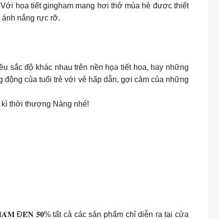
 Với họa tiết gingham mang hơi thở mùa hè được thiết
 ánh nắng rực rỡ.
ều sắc độ khác nhau trên nền họa tiết hoa, hay những
g động của tuổi trẻ với vẻ hấp dẫn, gợi cảm của những
 kì thời thượng Nàng nhé!
 Đ𝐄̂́𝐍 𝟓𝟎% tất cả các sản phẩm chỉ diễn ra tại cửa