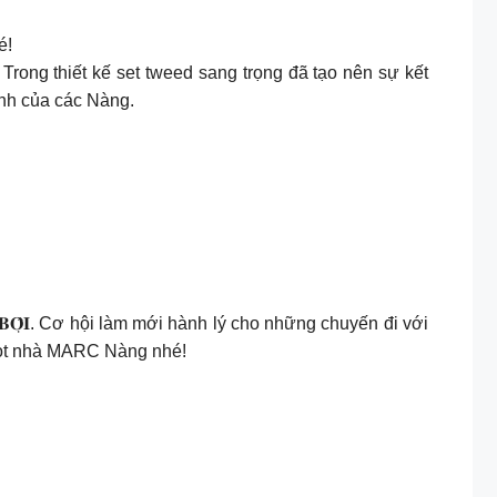
é!
 Trong thiết kế set tweed sang trọng đã tạo nên sự kết
ính của các Nàng.
̂́𝐏 𝐁𝐎̣̂𝐈. Cơ hội làm mới hành lý cho những chuyến đi với
hot nhà MARC Nàng nhé!