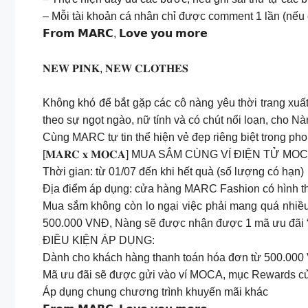
– Mỗi tài khoản cá nhân chỉ được comment 1 lần (nếu
𝗙𝗿𝗼𝗺 𝗠𝗔𝗥𝗖, 𝗟𝗼𝘃𝗲 𝘆𝗼𝘂 𝗺𝗼𝗿𝗲
𝐍𝐄𝐖 𝐏𝐈𝐍𝐊, 𝐍𝐄𝐖 𝐂𝐋𝐎𝐓𝐇𝐄𝐒
Không khó để bắt gặp các cô nàng yêu thời trang xuấ
theo sự ngọt ngào, nữ tính và có chút nổi loạn, cho 
Cùng MARC tự tin thể hiện vẻ đẹp riêng biệt trong p
[𝐌𝐀𝐑𝐂 𝐱 𝐌𝐎𝐂𝐀] MUA SẮM CÙNG VÍ ĐIỆN TỬ MO
Thời gian: từ 01/07 đến khi hết quà (số lượng có hạn)
Địa điểm áp dụng: cửa hàng MARC Fashion có hình th
Mua sắm không còn lo ngại việc phải mang quá nhiề
500.000 VNĐ, Nàng sẽ được nhận được 1 mã ưu đãi “T
ĐIỀU KIỆN ÁP DỤNG:
Dành cho khách hàng thanh toán hóa đơn từ 500.000 V
Mã ưu đãi sẽ được gửi vào ví MOCA, mục Rewards cu
Áp dụng chung chương trình khuyến mãi khác