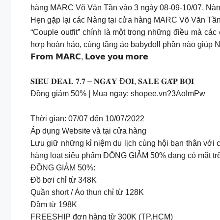
hàng MARC Võ Văn Tần vào 3 ngày 08-09-10/07, Nàng 
Hẹn gặp lại các Nàng tại cửa hàng MARC Võ Văn Tần 
“Couple outfit” chính là một trong những điều mà các 
hợp hoàn hảo, cùng tầng áo babydoll phần nào giúp N
𝗙𝗿𝗼𝗺 𝗠𝗔𝗥𝗖, 𝗟𝗼𝘃𝗲 𝘆𝗼𝘂 𝗺𝗼𝗿𝗲
𝐒𝐈𝐄̂𝐔 𝐃𝐄𝐀𝐋 𝟕.𝟕 – 𝐍𝐆𝐀̀𝐘 Đ𝐎̂𝐈, 𝐒𝐀𝐋𝐄 𝐆𝐀̂́𝐏 𝐁𝐎̣̂𝐈
Đồng giảm 50% | Mua ngay: shopee.vn?3AoImPw
Thời gian: 07/07 đến 10/07/2022
Áp dụng Website và tại cửa hàng
Lưu giữ những kỉ niệm du lịch cùng hội bạn thân với chương t
hàng loạt siêu phẩm ĐỒNG GIẢM 50% đang có mặt trê
ĐỒNG GIẢM 50%:
Đồ bơi chỉ từ 348K
Quần short / Áo thun chỉ từ 128K
Đầm từ 198K
FREESHIP đơn hàng từ 300K (TP.HCM)