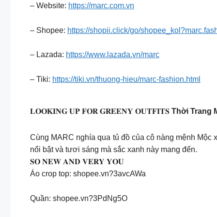
– Website:
https://marc.com.vn
– Shopee:
https://shopii.click/go/shopee_kol?marc.fas
– Lazada:
https://www.lazada.vn/marc
– Tiki:
https://tiki.vn/thuong-hieu/marc-fashion.html
𝐋𝐎𝐎𝐊𝐈𝐍𝐆 𝐔𝐏 𝐅𝐎𝐑 𝐆𝐑𝐄𝐄𝐍𝐘 𝐎𝐔𝐓𝐅𝐈𝐓𝐒
Thời Trang 
Cùng MARC nghía qua tủ đồ của cô nàng mệnh Mộc xem
nổi bật và tươi sáng mà sắc xanh này mang đến.
𝐒𝐎 𝐍𝐄𝐖 𝐀𝐍𝐃 𝐕𝐄𝐑𝐘 𝐘𝐎𝐔
Áo crop top: shopee.vn?3avcAWa
Quần: shopee.vn?3PdNg5O