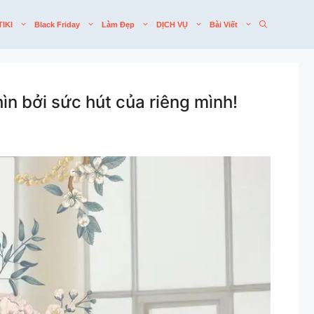
TIKI
Black Friday
Làm Đẹp
DỊCH VỤ
Bài Viết
n bởi sức hút của riêng mình!