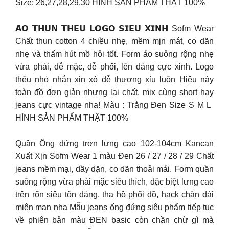
Size: 26,27,28,29,30 HÌNH SẢN PHẨM THẬT 100%
𝗔́𝗢 𝗧𝗛𝗨𝗡 𝗧𝗛𝗘̂𝗨 𝗟𝗢𝗚𝗢 𝗦𝗜𝗘̂𝗨 𝗫𝗜𝗡𝗛 Sofm Wear
Chất thun cotton 4 chiều nhẹ, mềm mịn mát, co dãn
nhẹ và thấm hút mồ hôi tốt. Form áo suông rộng nhẹ
vừa phải, dễ mặc, dễ phối, lên dáng cực xinh. Logo
thêu nhỏ nhắn xịn xò dễ thương xỉu luôn Hiệu này
toàn đồ đơn giản nhưng lại chất, mix cùng short hay
jeans cực vintage nha! Màu : Trắng Đen Size S M L ️
HÌNH SẢN PHẨM THẬT 100%
Quần Ống đứng trơn lưng cao 102-104cm Kancan
Xuất Xịn Sofm Wear 1 màu Đen 26 / 27 / 28 / 29 Chất
jeans mềm mại, dầy dặn, co dãn thoải mái. Form quần
suông rộng vừa phải mặc siêu thích, đặc biệt lưng cao
trên rốn siêu tôn dáng, tha hồ phối đồ, hack chân dài
miên man nha Mẫu jeans ống đứng siêu phẩm tiếp tục
về phiên bản màu ĐEN basic còn chần chừ gì mà