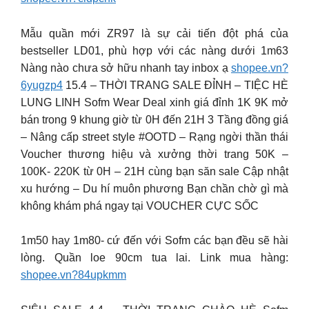
Mẫu quần mới ZR97 là sự cải tiến đột phá của
bestseller LD01, phù hợp với các nàng dưới 1m63
Nàng nào chưa sở hữu nhanh tay inbox ạ
shopee.vn?
6yugzp4
15.4 – THỜI TRANG SALE ĐỈNH – TIỆC HÈ
LUNG LINH Sofm Wear Deal xinh giá đỉnh 1K 9K mở
bán trong 9 khung giờ từ 0H đến 21H 3 Tầng đồng giá
– Nâng cấp street style #OOTD – Rạng ngời thần thái
Voucher thương hiệu và xưởng thời trang 50K –
100K- 220K từ 0H – 21H cùng bạn săn sale Cập nhật
xu hướng – Du hí muôn phương Bạn chần chờ gì mà
không khám phá ngay tại VOUCHER CỰC SỐC
1m50 hay 1m80- cứ đến với Sofm các bạn đều sẽ hài
lòng. Quần loe 90cm tua lai. Link mua hàng:
shopee.vn?84upkmm