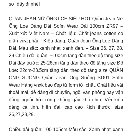
sợi dây đi nhé!
QUẦN JEAN NỮ ỐNG LOE SIÊU HOT Quần Jean Nữ
Ống Loe Dáng Dài Sofm Wear Dài 100cm ZR97 –
Xuất xứ: Việt Nam – Chất liệu: Chất jeans cotton co
giãn vừa phải – Kiểu dáng: Quần Jean Ống Loe Dáng
Dài. Màu sắc: xanh nhạt, xanh đen, – Size 26, 27, 28,
29 Chiều dài quần: ~100cm tăng dần theo độ tăng size
Dài đáy trước: 25-26cm tăng dần theo độ tăng size Độ
Loe: 22cm-23.5cm tăng dần theo độ tăng size QUẦN
ỐNG SUÔNG Quần Jean Ống Suông SD01 Sofm
Wear Hàng vnxk bao đẹp từ form tới chất. Chất liệu vải
thoải mái, dễ dàng di chuyển, ngồi văn phòng hay vận
động ngoài trời cũng không gây khó chịu. Với kiểu
dáng cá tính, hiện đại, cạp cao Kích thước: size
26,27,28,29.
Chiều dài quần: 100-105cm Màu sắc: Xanh nhạt, xanh