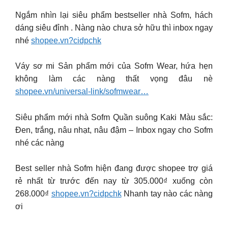
Ngắm nhìn lại siêu phẩm bestseller nhà Sofm, hách
dáng siêu đỉnh . Nàng nào chưa sở hữu thì inbox ngay
nhé
shopee.vn?cidpchk
Váy sơ mi Sản phẩm mới của Sofm Wear, hứa hẹn
không làm các nàng thất vọng đâu nè
shopee.vn/universal-link/sofmwear…
Siêu phẩm mới nhà Sofm Quần suông Kaki Màu sắc:
Đen, trắng, nâu nhạt, nâu đậm – Inbox ngay cho Sofm
nhé các nàng
Best seller nhà Sofm hiện đang được shopee trợ giá
rẻ nhất từ trước đến nay từ 305.000₫ xuống còn
268.000₫
shopee.vn?cidpchk
Nhanh tay nào các nàng
ơi