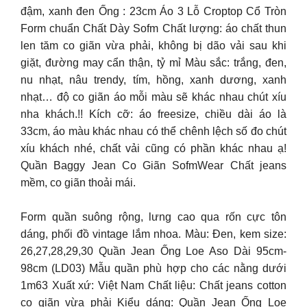
đậm, xanh đen Ống : 23cm Áo 3 Lỗ Croptop Cổ Tròn
Form chuẩn Chất Dày Sofm Chất lượng: áo chất thun
len tăm co giãn vừa phải, không bị dão vải sau khi
giặt, đường may cẩn thận, tỷ mỉ Màu sắc: trắng, đen,
nu nhạt, nâu trendy, tím, hồng, xanh dương, xanh
nhạt… độ co giãn áo mỗi màu sẽ khác nhau chút xíu
nha khách.!! Kích cỡ: áo freesize, chiều dài áo là
33cm, áo màu khác nhau có thể chênh lệch số đo chút
xíu khách nhé, chất vải cũng có phần khác nhau ạ!
Quần Baggy Jean Co Giãn SofmWear Chất jeans
mềm, co giãn thoải mái.
Form quần suông rộng, lưng cao qua rốn cực tôn
dáng, phối đồ vintage lắm nhoa. Màu: Đen, kem size:
26,27,28,29,30 Quần Jean Ống Loe Aso Dài 95cm-
98cm (LD03) Mẫu quần phù hợp cho các nằng dưới
1m63 Xuất xứ: Việt Nam Chất liệu: Chất jeans cotton
co giãn vừa phải Kiểu dáng: Quần Jean Ống Loe