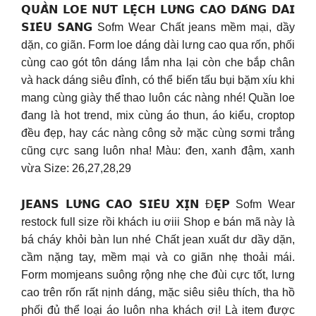
𝗤𝗨𝗔̂̀𝗡 𝗟𝗢𝗘 𝗡𝗨́𝗧 𝗟𝗘̣̂𝗖𝗛 𝗟𝗨̛𝗡𝗚 𝗖𝗔𝗢 𝗗𝗔́𝗡𝗚 𝗗𝗔̀𝗜
𝗦𝗜𝗘̂𝗨 𝗦𝗔𝗡𝗚 Sofm Wear Chất jeans mềm mại, dầy
dặn, co giãn. Form loe dáng dài lưng cao qua rốn, phối
cùng cao gót tôn dáng lắm nha lại còn che bắp chân
và hack dáng siêu đỉnh, có thể biến tấu bụi bặm xíu khi
mang cùng giày thể thao luôn các nàng nhé! Quần loe
đang là hot trend, mix cùng áo thun, áo kiểu, croptop
đều đẹp, hay các nàng công sở mặc cùng sơmi trắng
cũng cực sang luôn nha! Màu: đen, xanh đậm, xanh
vừa Size: 26,27,28,29
𝗝𝗘𝗔𝗡𝗦 𝗟𝗨̛𝗡𝗚 𝗖𝗔𝗢 𝗦𝗜𝗘̂𝗨 𝗫𝗜̣𝗡 Đ𝗘̣𝗣 Sofm Wear
restock full size rồi khách iu ơiii Shop e bán mã này là
bá cháy khỏi bàn lun nhé Chất jean xuất dư dầy dặn,
cầm nặng tay, mềm mại và co giãn nhẹ thoải mái.
Form momjeans suông rộng nhẹ che đùi cực tốt, lưng
cao trên rốn rất nịnh dáng, mặc siêu siêu thích, tha hồ
phối đủ thể loại áo luôn nha khách ơi! Là item được