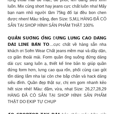
luôn. Mix cùng short hay jeans cực chất luôn nha! Mấy
bạn nam nhỏ người tầm 75kg đổ lại đều bon chen
được nhen! Màu: trắng, đen Size: S,M,L HÀNG ĐÃ CÓ
SẴN TẠI SHOP HÌNH SẢN PHẨM THẬT 100%
𝗤𝗨𝗔̂̀𝗡 𝗦𝗨𝗢̂𝗡𝗚 𝗢̂́𝗡𝗚 Đ𝗨̛́𝗡𝗚 𝗟𝗨̛𝗡𝗚 𝗖𝗔𝗢 𝗗𝗔́𝗡𝗚
𝗗𝗔̀𝗜 𝗟𝗜𝗡𝗘 𝗕𝗔̉𝗡 𝗧𝗢…cực chất về hàng sẵn nha
khách ơi Sofm Wear Chất jeans mềm mại và dầy dặn,
co giãn thoải mái. Form quần ống suông đứng dáng
dài cực sang luôn ạ, thiết kế line bản to giúp quần
đứng form hơn, lưng cao qua rốn, phối cùng cao gót
tôn dáng lắm nha lại còn che bắp chân và hack dáng
siêu đỉnh. Quần đẹp thật sự, chị em gom nhanh kẻo
hết size nhé! Màu: đậm, vừa, nhạt Size: 26,27,28,29
HÀNG ĐÃ CÓ SẴN TẠI SHOP HÌNH SẢN PHẨM
THẬT DO EKIP TỰ CHỤP