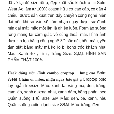
đã về lại đủ size rồi ạ, đẹp xuất sắc khách ơiiiii Sofm
Wear Áo làm từ 100% cotton hữu cơ cao cấp, co dãn 4
chiều, được sản xuất trên dây chuyền công nghệ hiện
đại nên khi sờ vào sẽ cảm nhận ngay được sự đanh
mịn dai mát, mặc một lần là ghiền luôn. Form áo suông
rộng mang lại cảm giác vô cùng thoải mái. Hình ảnh
được in lụa bằng công nghệ 3D sắc nét, bền màu, yên
tâm giặt bằng máy mà ko lo bị bong tróc khách nha!
Màu: Xanh Bơ , Tím , Trắng Size: S,M,L HÌNH SẢN
PHẨM THẬT 100%
𝐇𝐚𝐜𝐤 𝐝𝐚́𝐧𝐠 𝐬𝐢𝐞̂𝐮 đ𝐢̉𝐧𝐡 𝐜𝐨𝐦𝐛𝐨 𝐜𝐫𝐨𝐩𝐭𝐨𝐩 + 𝐥𝐮̛𝐧𝐠 𝐜𝐚𝐨 Sofm
Wear 𝐂𝐡𝐚̂́𝐦 𝐨𝐫 𝐢𝐧𝐛𝐨𝐱 𝐧𝐡𝐚̣̂𝐧 𝐧𝐠𝐚𝐲 𝐛𝐚́𝐨 𝐠𝐢𝐚́ 𝐚̣ Croptop polo
tay ngắn freesize Màu: xanh lá, vàng mạ, đen, trắng,
cam, đỏ, xanh dương nhạt, xanh đậm, hồng phấn, beo
Quần suông 1 túi size S/M Màu: đen, be, xanh, nâu
Quần suông cotton lạnh size S/M/L Màu: trắng, đen