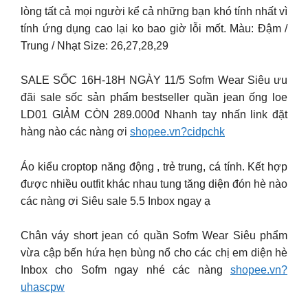
lòng tất cả mọi người kể cả những bạn khó tính nhất vì
tính ứng dụng cao lại ko bao giờ lỗi mốt. Màu: Đậm /
Trung / Nhạt Size: 26,27,28,29
SALE SỐC 16H-18H NGÀY 11/5 Sofm Wear Siêu ưu
đãi sale sốc sản phẩm bestseller quần jean ống loe
LD01 GIẢM CÒN 289.000đ Nhanh tay nhấn link đặt
hàng nào các nàng ơi
shopee.vn?cidpchk
Áo kiểu croptop năng động , trẻ trung, cá tính. Kết hợp
được nhiều outfit khác nhau tung tăng diện đón hè nào
các nàng ơi Siêu sale 5.5 Inbox ngay ạ
Chân váy short jean có quần Sofm Wear Siêu phẩm
vừa cập bến hứa hẹn bùng nổ cho các chị em diện hè
Inbox cho Sofm ngay nhé các nàng
shopee.vn?
uhascpw