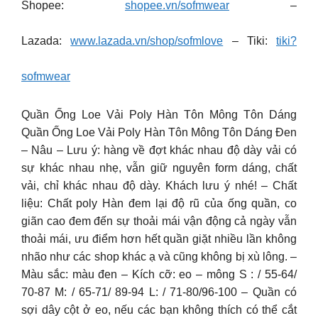
Shopee:
shopee.vn/sofmwear
–
Lazada:
www.lazada.vn/shop/sofmlove
– Tiki:
tiki?
sofmwear
Quần Ống Loe Vải Poly Hàn Tôn Mông Tôn Dáng
Quần Ống Loe Vải Poly Hàn Tôn Mông Tôn Dáng Đen
– Nâu – Lưu ý: hàng về đợt khác nhau độ dày vải có
sự khác nhau nhẹ, vẫn giữ nguyên form dáng, chất
vải, chỉ khác nhau độ dày. Khách lưu ý nhé! – Chất
liệu: Chất poly Hàn đem lại độ rũ của ống quần, co
giãn cao đem đến sự thoải mái vận động cả ngày vẫn
thoải mái, ưu điểm hơn hết quần giặt nhiều lần không
nhão như các shop khác ạ và cũng không bị xù lông. –
Màu sắc: màu đen – Kích cỡ: eo – mông S : / 55-64/
70-87 M: / 65-71/ 89-94 L: / 71-80/96-100 – Quần có
sợi dây cột ở eo, nếu các bạn không thích có thể cắt