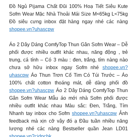
Đồ Ngủ Pijama Chất Đũi 100% Hoạ Tiết Siêu Kute
Sofm Wear Mặc Nhà Thoải Mái Size M<65kg L<75kg
Đồ siêu cưng inbox đặt hàng ngay nhé các nàng
shopee.vn?uhascpw
Áo 2 Dây Dáng ComfyTop Thun Gân Sofm Wear – Dễ
phối được nhiều outfit khác nhau, năng động , trẻ
trung, cá tính – Có 3 màu : đen, trắng, tím nàng nào
chưa sở hữu inbox ngay Sofm nhé
shopee.vn?
uhascpw
Áo Thun Trơn Cổ Tim Có Túi Trước – Áo
100% chất cotton thoáng mát, dễ dàng phối đồ
shopee.vn?uhascpw
Áo 2 Dây Dáng ComfyTop Thun
Gân Sofm Wear Mẫu áo mới nhà Sofm phối được
nhiều outfit khác nhau Màu sắc: Đen, Trắng, Tím
Nhanh tay inbox cho Sofm
shopee.vn?uhascpw
Ảnh
feedback mà xịn cỡ vậy đó ạ Đầu tuần nhiều năng
lượng nhé các nàng Bestseller quần Jean LD01
shopee.vn?cidpchk