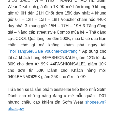
SIÊU SALE 4.4 – THỜI TRANG CHÀO HÈ Sofm
Wear Deal xinh giá đỉnh 1K 9K mở bán trong 9 khung
giờ từ 0H đến 21H Chốt đơn 15K duy nhất 4 khung
giờ 0H – 12H – 15H – 18H Voucher chạm nóc 440K
duy nhất 3 khung giờ 15H – 17H – 19H 3 Tầng đồng
giá – Nâng cấp street style Combo mùa hè – Thả dáng
cực COOL Quà tặng lên đến 500K, mua là có quà Bạn
chần chờ gì mà không khám phá ngay tại:
ThoiTrangSieuSale
voucher-thoi-trang
” Áp dụng cho
tất cả khách hàng 44FASHIONSALE giảm 12% tối đa
30K cho đơn từ 99K 44FASHIONSALE1 giảm 10K
cho đơn từ 50K Dành cho Khách hàng mới
0404BANMOI25K giảm 25K cho đơn từ 0Đ
Hứa hẹn sẽ là sản phẩm bestseller tiếp theo nhà Sofm
Dành cho những nàng đang u mê mẫu quần LD01
nhưng chiều cao khiêm tốn Sofm Wear
shopee.vn?
uhascpw