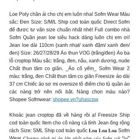
Loe Poly chân ái cho chị em luôn nha! Sofm Wear Màu
sắc: Đen Size: S/M/L Ship cod toàn quốc Direct Sofm
để được tư vấn size chuẩn nhất nhé! Full combo nhà
Sofm Quần jean loe siêu hack dáng luôn chị em ơi!
Jean loe dài 110cm (xanh nhạt/ xanh đậm/ xanh đen/
đen) Size: 26/27/28/29 Áo thun VOG (trắng/đen) Áo ba
lỗ croptop Màu sắc: trắng, đen, nâu, xanh dương, nude
Chất thun tăm co giãn. _Áo cổ yếm_ Sofm Wear 2
màu: trắng, đen Chất thun tăm co giãn Freesize áo dài
37 cm Chiếc áo sơ mi oversize tô điểm cho tủ quần áo
các nàng trở nên nổi bật. Nàng chọn màu nào?
Shopee Sofmwear:
shopee.vn?uhascpw
Khoác jean croptop đã về hàng rồi ạ! Freesize Ship
cod toàn quốc Item cho cô nàng cá tính Jean ống rộng
rách Size: SML Ship cod toàn quốc 𝐋𝐨𝐚 𝐋𝐨𝐚 𝐋𝐨𝐚 Sofm
Wear 𝐶ℎ𝑢̛𝑜̛𝑛𝑔 𝑡𝑟𝑖̀𝑛ℎ 𝑡𝑟𝑖 𝑎̂𝑛 𝑙𝑜̛́𝑛 𝑛ℎ𝑎̂́𝑡 𝑛𝑎̆𝑚 𝑐𝑢̉𝑎 𝑆𝑜𝑓𝑚 𝑣𝑜̛́𝑖 “𝑏𝑒́”