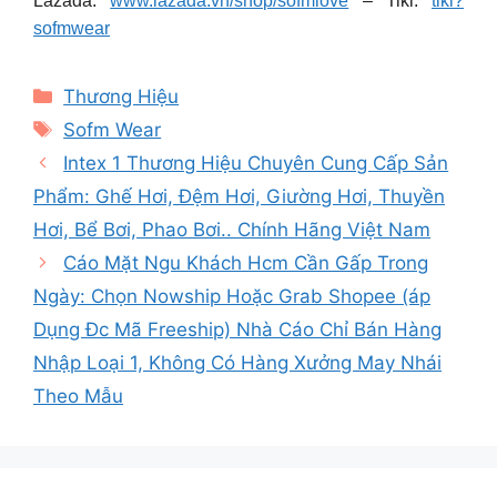
Lazada:
www.lazada.vn/shop/sofmlove
– Tiki:
tiki?
sofmwear
Categories
Thương Hiệu
Tags
Sofm Wear
Intex 1 Thương Hiệu Chuyên Cung Cấp Sản
Phẩm: Ghế Hơi, Đệm Hơi, Giường Hơi, Thuyền
Hơi, Bể Bơi, Phao Bơi.. Chính Hãng Việt Nam
Cáo Mặt Ngu Khách Hcm Cần Gấp Trong
Ngày: Chọn Nowship Hoặc Grab Shopee (áp
Dụng Đc Mã Freeship) Nhà Cáo Chỉ Bán Hàng
Nhập Loại 1, Không Có Hàng Xưởng May Nhái
Theo Mẫu