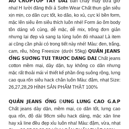
𝗔́𝗢 𝗖𝗥𝗢𝗣𝗧𝗢𝗣 𝗧𝗔𝗬 𝗗𝗔̀𝗜 bán cháy máy bữa giờ
nha! H lười đăng thôi á Sofm Wear Chất thun gân siêu
xịn mịn, co dãn cực tốt, ko dão, ko xù, cực kì bền form,
mặc lên siêu êm siêu thích luôn nhé! Form áo ôm body
tôn dáng vô cùng, dễ mặc, dễ mix, trông đơn giản
nhưng lại đẹp và sang lạ lùng luôn đó nhaaa! Là item
ai cũng cần phải có trong tiết này nhé! Màu: đen, trắng,
cam, rêu, hồng Freesize (dưới 55kg) 𝗤𝗨𝗔̂̀𝗡 𝗝𝗘𝗔𝗡𝗦
𝗢̂́𝗡𝗚 𝗦𝗨𝗢̂𝗡𝗚 𝗧𝗨́𝗜 𝗧𝗥𝗨̛𝗢̛́𝗖 𝗗𝗔́𝗡𝗚 𝗗𝗔̀𝗜 Chất jeans
cotton mềm mại, dày dặn, tuy không co dãn nhưng
mặc rất thoải mái vì thiết kế phần ống suông rộng, lưng
cao qua rốn siêu hack chân luôn Màu: đậm, nhạt Size:
26,27,28,29 HÌNH SẢN PHẨM THẬT 100%
𝗤𝗨𝗔̂̀𝗡 𝗝𝗘𝗔𝗡𝗦 𝗢̂́𝗡𝗚 Đ𝗨̛́𝗡𝗚 𝗟𝗨̛𝗡𝗚 𝗖𝗔𝗢 𝗚.𝗔.𝗣
Chất jeans dày dặn, mềm mại, co dãn tốt, lưng cao
qua rốn, độ dài 98cm siêu hack dáng, mặc xăn line
hay xả line đều đẹp xỉu luôn nha! Màu: đậm, vừa, nhạt