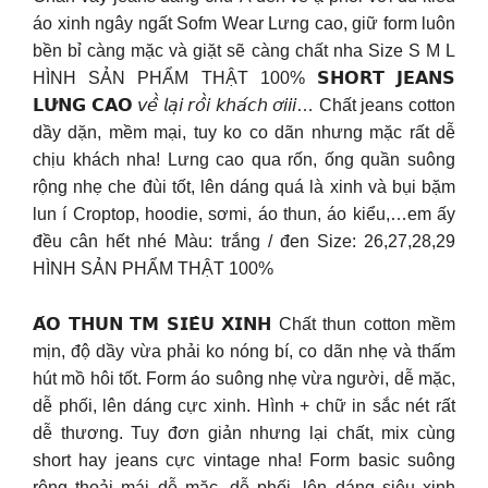
áo xinh ngây ngất Sofm Wear Lưng cao, giữ form luôn
bền bỉ càng mặc và giặt sẽ càng chất nha Size S M L
HÌNH SẢN PHẨM THẬT 100% 𝗦𝗛𝗢𝗥𝗧 𝗝𝗘𝗔𝗡𝗦
𝗟𝗨̛𝗡𝗚 𝗖𝗔𝗢 𝘷𝘦̂̀ 𝘭𝘢̣𝘪 𝘳𝘰̂̀𝘪 𝘬𝘩𝘢́𝘤𝘩 𝘰̛𝘪𝘪𝘪… Chất jeans cotton
dầy dặn, mềm mại, tuy ko co dãn nhưng mặc rất dễ
chịu khách nha! Lưng cao qua rốn, ống quần suông
rộng nhẹ che đùi tốt, lên dáng quá là xinh và bụi bặm
lun í Croptop, hoodie, sơmi, áo thun, áo kiểu,…em ấy
đều cân hết nhé Màu: trắng / đen Size: 26,27,28,29
HÌNH SẢN PHẨM THẬT 100%
𝗔́𝗢 𝗧𝗛𝗨𝗡 𝗧𝗠 𝗦𝗜𝗘̂𝗨 𝗫𝗜𝗡𝗛 Chất thun cotton mềm
mịn, độ dầy vừa phải ko nóng bí, co dãn nhẹ và thấm
hút mồ hôi tốt. Form áo suông nhẹ vừa người, dễ mặc,
dễ phối, lên dáng cực xinh. Hình + chữ in sắc nét rất
dễ thương. Tuy đơn giản nhưng lại chất, mix cùng
short hay jeans cực vintage nha! Form basic suông
rộng thoải mái dễ mặc, dễ phối, lên dáng siêu xinh