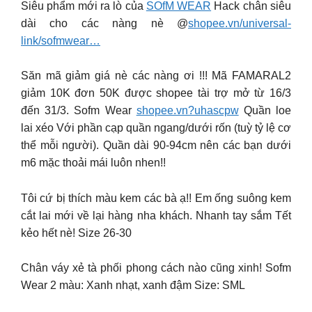
Siêu phẩm mới ra lò của
SOfM WEAR
Hack chân siêu
dài cho các nàng nè @
shopee.vn/universal-
link/sofmwear…
Săn mã giảm giá nè các nàng ơi !!! Mã FAMARAL2
giảm 10K đơn 50K được shopee tài trợ mở từ 16/3
đến 31/3. Sofm Wear
shopee.vn?uhascpw
Quần loe
lai xéo Với phần cạp quần ngang/dưới rốn (tuỳ tỷ lệ cơ
thể mỗi người). Quần dài 90-94cm nên các bạn dưới
m6 mặc thoải mái luôn nhen!!
Tôi cứ bị thích màu kem các bà ạ!! Em ống suông kem
cắt lai mới về lại hàng nha khách. Nhanh tay sắm Tết
kẻo hết nè! Size 26-30
Chân váy xẻ tà phối phong cách nào cũng xinh! Sofm
Wear 2 màu: Xanh nhạt, xanh đậm Size: SML