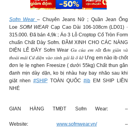
Sofm Wear
– Chuyên Jeans Nữ ; Quần Jean Ống
Loe
SOfM WEAR
Cạp Cao Dài 106-108cm (LD01) ·
315.000. Đã bán 4,9k ; Áo 3 Lỗ Croptop Cổ Tròn Form
chuẩn Chất Dày Sofm. ĐẦM XINH CHO CÁC NÀNG
DIỆN LỄ ĐÂY Sofm Wear 𝐺𝑢 𝑐𝑢̉𝑎 𝑒𝑚 𝑟𝑎̂́𝑡 đ𝑜̛𝑛 𝑔𝑖𝑎̉𝑛 𝑣𝑎̀
𝑡ℎ𝑜𝑎̉𝑖 𝑚𝑎́𝑖 𝐶𝑢̛́ 𝑑𝑖𝑒̣̂𝑛 𝑣𝑎̀𝑜 𝑥𝑖𝑛ℎ 𝑔𝑎́𝑖 𝑙𝑎̀ 𝑜̂ 𝑘𝑒̂ Ưng em nào ib chốt
đơn lẹ lẹ nghen Freesize ( dưới 55kg) Chất thun gân
đanh mịn dày dặn, ko bị nhàu hay bay nhão sau khi
giặt nhen
#SHIP
TOÀN QUỐC
#ib
EM SHIP LIỀN
NHÉ
GIAN HÀNG TMĐT Sofm Wear: –
Website:
www.sofmwear.vn/
–