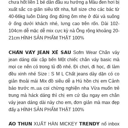
chưa hốt liền 1 bé dẫn đầu xu hướng ạ Màu đen hơi bị
xuất sắc co giãn siêu tốt nha, full size cho các bác từ
40-66kg luôn Dáng ống đứng ôm nhẹ ở đùi và suông
ở ống dưới khách nhé, lưng cao trên rốn. Dài 102-
104cm dễ mặc dễ mix cực kỳ nà Ống rộng khoảng 20-
21cm HÌNH SẢN PHẨM THẬT 100%
𝗖𝗛𝗔̂𝗡 𝗩𝗔́𝗬 𝗝𝗘𝗔𝗡 𝗫𝗘̉ 𝗦𝗔𝗨 Sofm Wear Chân váy
jean dáng dài cập bến Một chiếc chân váy basic mà
mọi ce nên có trong tủ đồ nhé. Đi chơi, đi học, đi làm
đều xinh nhé Size : S M L Chất jeans dày dặn có co
giản thoải mái Mix đồ siêu dễ ạ Hú hồn chị em Cảnh
báo trước m..ua coi chừng nghiện nha Vừa muốn trẻ
trung mà háck dáng thì chị em cứ tậu ngay em chân
váy jean dáng dài này cho em, đơn giản mà max đẹp
đấy ạ HÌNH SẢN PHẨM THẬT 100%
𝗔́𝗢 𝗧𝗛𝗨𝗡 XUẤT HÀN MICKEY 𝗧𝗥𝗘𝗡𝗗𝗬 nổ inbox