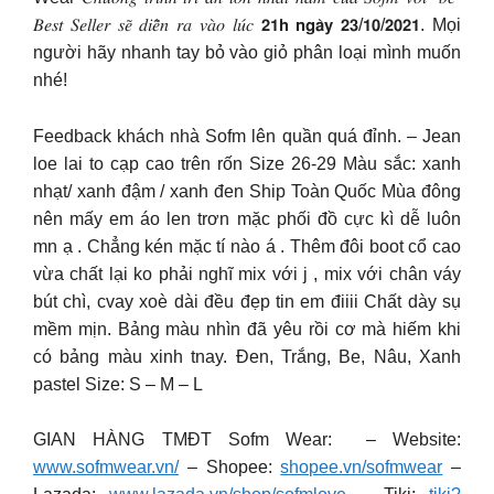
𝐵𝑒𝑠𝑡 𝑆𝑒𝑙𝑙𝑒𝑟 𝑠𝑒̃ 𝑑𝑖𝑒̂̃𝑛 𝑟𝑎 𝑣𝑎̀𝑜 𝑙𝑢́𝑐 𝟮𝟭𝗵 𝗻𝗴𝗮̀𝘆 𝟮𝟯/𝟭𝟬/𝟮𝟬𝟮𝟭. Mọi
người hãy nhanh tay bỏ vào giỏ phân loại mình muốn
nhé!
Feedback khách nhà Sofm lên quần quá đỉnh. – Jean
loe lai to cạp cao trên rốn Size 26-29 Màu sắc: xanh
nhạt/ xanh đậm / xanh đen Ship Toàn Quốc Mùa đông
nên mấy em áo len trơn mặc phối đồ cực kì dễ luôn
mn ạ . Chẳng kén mặc tí nào á . Thêm đôi boot cổ cao
vừa chất lại ko phải nghĩ mix với j , mix với chân váy
bút chì, cvay xoè dài đều đẹp tin em điiii Chất dày sụ
mềm mịn. Bảng màu nhìn đã yêu rồi cơ mà hiếm khi
có bảng màu xinh tnay. Đen, Trắng, Be, Nâu, Xanh
pastel Size: S – M – L
GIAN HÀNG TMĐT Sofm Wear: – Website:
www.sofmwear.vn/
– Shopee:
shopee.vn/sofmwear
–