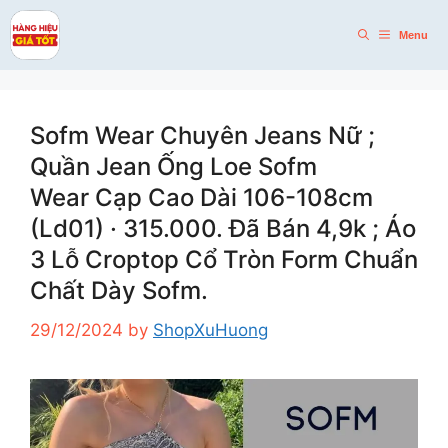
Skip
to
Menu
content
Sofm Wear Chuyên Jeans Nữ ;
Quần Jean Ống Loe Sofm
Wear Cạp Cao Dài 106-108cm
(Ld01) · 315.000. Đã Bán 4,9k ; Áo
3 Lỗ Croptop Cổ Tròn Form Chuẩn
Chất Dày Sofm.
29/12/2024
by
ShopXuHuong