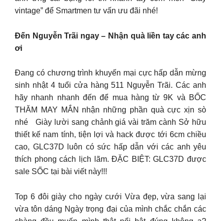
vintage” để Smartmen tư vấn ưu đãi nhé!
Đến Nguyễn Trãi ngay – Nhận quà liền tay các anh
ơi
Đang có chương trình khuyến mại cực hấp dẫn mừng
sinh nhật 4 tuổi cửa hàng 511 Nguyễn Trãi. Các anh
hãy nhanh nhanh đến để mua hàng từ 9K và BỐC
THĂM MAY MẮN nhận những phần quà cực xịn sò
nhé Giày lười sang chảnh giá vài trăm cành Sở hữu
thiết kế nam tính, tiện lợi và hack được tới 6cm chiều
cao, GLC37D luôn có sức hấp dẫn với các anh yêu
thích phong cách lịch lãm. ĐẶC BIỆT: GLC37D được
sale SỐC tại bài viết này!!!
Top 6 đôi giày cho ngày cưới Vừa đẹp, vừa sang lại
vừa tôn dáng Ngày trọng đại của mình chắc chắn các