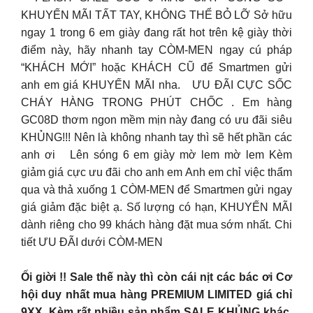
KHUYẾN MÃI TẤT TAY, KHÔNG THỂ BỎ LỠ Sở hữu
ngay 1 trong 6 em giày đang rất hot trên kệ giày thời
điểm này, hãy nhanh tay CÒM-MEN ngay cú pháp
“KHÁCH MỚI” hoặc KHÁCH CŨ để Smartmen gửi
anh em giá KHUYẾN MÃI nha. ƯU ĐÃI CỰC SỐC
CHÁY HÀNG TRONG PHÚT CHỐC . Em hàng
GC08D thơm ngon mềm mịn này đang có ưu đãi siêu
KHỦNG!!! Nên là không nhanh tay thì sẽ hết phần các
anh ơi Lên sóng 6 em giày mờ lem mờ lem Kèm
giảm giá cực ưu đãi cho anh em Anh em chỉ việc thẩm
qua và thả xuống 1 CÒM-MEN để Smartmen gửi ngay
giá giảm đặc biệt ạ. Số lượng có hạn, KHUYẾN MÃI
dành riêng cho 99 khách hàng đặt mua sớm nhất. Chi
tiết ƯU ĐÃI dưới CÒM-MEN
Ối giời !! Sale thế này thì còn cái nịt các bác ơi Cơ
hội duy nhất mua hàng PREMIUM LIMITED giá chỉ
9XX. Kèm rất nhiều sản phẩm SALE KHỦNG khác.