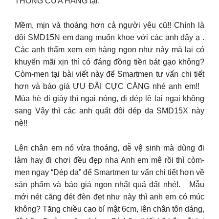
THỐNG CỬA HÀNG tại:
Mềm, mịn và thoáng hơn cả người yêu cũ!! Chính là
đôi SMD15N em đang muốn khoe với các anh đây ạ .
Các anh thẩm xem em hàng ngon như này mà lại có
khuyến mãi xịn thì có đáng đồng tiền bát gạo không?
Còm-men tại bài viết này để Smartmen tư vấn chi tiết
hơn và báo giá ƯU ĐÃI CỰC CĂNG nhé anh em!!
Mùa hè đi giày thì ngại nóng, đi dép lê lại ngại không
sang Vậy thì các anh quất đôi dép da SMD15X này
nè!!
Lên chân em nó vừa thoáng, dễ vệ sinh mà dùng đi
làm hay đi chơi đều đẹp nha Anh em mê rồi thì còm-
men ngay “Dép da” để Smartmen tư vấn chi tiết hơn về
sản phẩm và báo giá ngon nhất quả đất nhé!. Mẫu
mới nét căng đét đèn đẹt như này thì anh em có múc
không? Tăng chiều cao bí mật 6cm, lên chân tôn dáng,