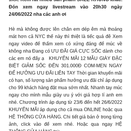
Đón xem ngay livestream vào 20h30 ngày
24/06/2022 nha các anh ơi
Hè mà không được lên chân em dép êm mà thoáng
mát hơn cả NYC thế này thì thiệt là tiếc quá đê Xem
ngay video để thẩm xem có xứng đáng để múc về
không nha Đang có ƯU ĐÃI GIÁ CỰC SỐC dành cho
các em nó đấy ạ KHUYẾN MÃI 12 MẪU GIÀY ĐẶC
BIỆT GIẢM SỐC ĐẾN 301.000Đ COM-MEN NGAY
ĐỂ HƯỞNG ƯU ĐÃI LIỀN TAY Thời gian khuyến mãi
có hạn, số lượng sản phẩm hưởng ưu đãi chỉ áp dụng
cho 99 khách hàng đặt mua sớm nhất. Nhanh tay múc
ngay cho mình mẫu giày ưu ý với giá hợp lí anh em
nhé. Chương trình áp dụng từ 23/6 đến hết 26/6/2022
KHUYẾN MÃI áp dụng cho cả mua ONLINE hoặc qua
HỆ THỐNG CỬA HÀNG. Chi tiết giá bán ở trong từng
ảnh, click vào để xem nhé. Hoặc qua ngay HỆ