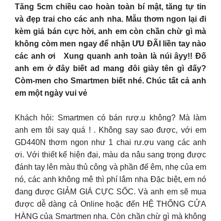
Tăng 5cm chiều cao hoàn toàn bí mật, tăng tự tin
và đẹp trai cho các anh nha. Mẫu thơm ngon lại đi
kèm giá bán cực hời, anh em còn chần chừ gì mà
không còm men ngay để nhận ƯU ĐÃI liền tay nào
các anh ơi Xung quanh anh toàn là núi âyy!! Đố
anh em ở đây biết ad mang đôi giày tên gì đấy?
Còm-men cho Smartmen biết nhé. Chúc tất cả anh
em một ngày vui vẻ
Khách hỏi: Smartmen có bán rượ.u không? Mà làm
anh em tôi say quá ! . Không say sao được, với em
GD440N thơm ngon như 1 chai rư.ợu vang các anh
ơi. Với thiết kế hiện đại, màu da nâu sang trọng được
đánh tay lên màu thủ công và phần đế êm, nhẹ của em
nó, các anh không mê thì phí lắm nha Đặc biệt, em nó
đang được GIẢM GIÁ CỰC SỐC. Và anh em sẽ mua
được dễ dàng cả Online hoặc đến HỆ THỐNG CỬA
HÀNG của Smartmen nha. Còn chần chừ gì mà không