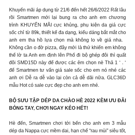
Khuyến mãi áp dụng từ 21/6 đến hết 26/6/2022 Rất lâu
rồi Smartmen mới lại bung ra cho anh em chương
trình KHUYẾN MÃI cực khủng, phụ kiện da giá cực
sốc chỉ từ 89k, thiết kế đa dạng, kiểu dáng bắt mắt cho
anh em tha hồ lựa chọn mà không lo về giá nha.
Không cần o đờ pizza, đây mới là thứ khiến em không
thể lờ ta Anh em định lên Phố đi bộ ghép đôi thì quất
đôi SMD15D này để được các ẻm chọn nè Thả 1 ‘ . ‘
để Smartmen tư vấn giá sale sốc cho em nó nhé các
anh ơi Dễ ra dễ vào lại còn cả dễ dãi nữa. GLC36D
mẫu Hot có sale cực đẹp cho anh em nhé.
BỘ SƯU TẬP DÉP DA CHÀO HÈ 2022 KÈM ƯU ĐÃI
BỎNG TAY, CHƠI NGAY KẺO HẾT!
Hè đến, Smartmen chơi tới bến cho anh em 3 mẫu
dép da Nappa cực mềm dai, hạn chế “rau mùi” siêu tốt,