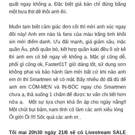
quất ngay không ạ. Đặc biệt giá bán chỉ đúng bằng
một bựa thịt dê thôi anh êii.
Muốn tạm biệt cảm giác đơn côi thì mời anh xúc ngay
đôi này! Anh em nào là fans của màu trắng tinh khôi
xin mời điểm danh. Ưu đãi mạnh, giá giảm sâu, mặc
quần Âu, phối quần bò, kết hợp quần kaki đều ô sờ kê
thì anh em có bê ngay về không ạ. Mặc gì cũng dễ,
phối gì cũng ok, Faster01T giữ dáng tốt, sử dụng sơn
không phai và bảo hành làm mới bất cứ khi nào anh
em ới thì Smartmen sẽ có mặt. Bấy nhiêu đó đã đủ để
anh em CÒM-MEN và IN-BÓC ngay cho Smartmen
chưa ạ, thả xuống 1 chấm để được tư vấn chi tiết hơn
nữa ạ. Một sự lựa chọn khá ổn áp cho ngày nắng!!
Một chút bụi bặm, nam tính có làm các anh xiêu lòng
Ối giời Ôi !!!! Sốc quá các anh ơi .
Tối mai 20h30 ngày 21/6 sẽ có Livestream SALE