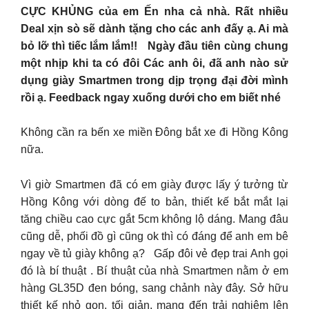
CỰC KHỦNG của em Ến nha cả nhà. Rất nhiều
Deal xịn sò sẽ dành tặng cho các anh đấy ạ. Ai mà
bỏ lỡ thì tiếc lắm lắm!! Ngày đầu tiên cùng chung
một nhịp khi ta có đôi Các anh ôi, đã anh nào sử
dụng giày Smartmen trong dịp trọng đại đời mình
rồi ạ. Feedback ngay xuống dưới cho em biết nhé
Không cần ra bến xe miền Đông bắt xe đi Hồng Kông
nữa.
Vì giờ Smartmen đã có em giày được lấy ý tưởng từ
Hồng Kông với dòng đế to bản, thiết kế bắt mắt lại
tăng chiều cao cực gắt 5cm không lộ dáng. Mang đâu
cũng dễ, phối đồ gì cũng ok thì có đáng để anh em bê
ngay về tủ giày không ạ? Gấp đôi vẻ đẹp trai Anh gọi
đó là bí thuật . Bí thuật của nhà Smartmen nằm ở em
hàng GL35D đen bóng, sang chảnh này đây. Sở hữu
thiết kế nhỏ gọn, tối giản, mang đến trải nghiệm lên