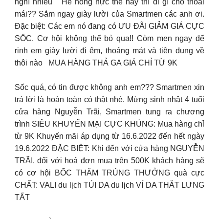
nghĩ nhiều Hè nóng nực thế này thì đi gì cho thoải
mái?? Sắm ngay giày lười của Smartmen các anh ơi.
Đặc biệt: Các em nó đang có ƯU ĐÃI GIẢM GIÁ CỰC
SỐC. Cơ hội không thể bỏ qua!! Còm men ngay để
rinh em giày lười đi êm, thoáng mát và tiện dụng về
thôi nào MUA HÀNG THẢ GA GIÁ CHỈ TỪ 9K
Sốc quá, có tin được không anh em??? Smartmen xin
trả lời là hoàn toàn có thật nhé. Mừng sinh nhật 4 tuổi
cửa hàng Nguyễn Trãi, Smartmen tung ra chương
trình SIÊU KHUYẾN MẠI CỰC KHỦNG: Mua hàng chỉ
từ 9K Khuyến mãi áp dụng từ 16.6.2022 đến hết ngày
19.6.2022 ĐẶC BIỆT: Khi đến với cửa hàng NGUYỄN
TRÃI, đối với hoá đơn mua trên 500K khách hàng sẽ
có cơ hội BỐC THĂM TRÚNG THƯỞNG quà cực
CHẤT: VALI du lịch TÚI DA du lịch VÍ DA THẮT LƯNG
TẤT