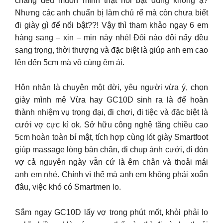
chàng đều muốn mình thật nổi bật đúng không ạ?
Nhưng các anh chuẩn bị làm chú rể mà còn chưa biết
đi giày gì để nổi bật??! Vậy thì tham khảo ngay 6 em
hàng sang – xịn – mịn này nhé! Đôi nào đôi nấy đều
sang trọng, thời thượng và đặc biệt là giúp anh em cao
lên đến 5cm mà vô cùng êm ái.
Hôn nhân là chuyện một đời, yêu người vừa ý, chọn
giày mình mê Vừa hay GC10D sinh ra là để hoàn
thành nhiệm vụ trọng đại, đi chơi, đi tiệc và đặc biệt là
cưới vợ cực kì ok. Sở hữu công nghệ tăng chiều cao
5cm hoàn toàn bí mật, tích hợp cùng lót giày Smartfoot
giúp massage lòng bàn chân, đi chụp ảnh cưới, đi đón
vợ cả nguyên ngày vẫn cứ là êm chân và thoải mái
anh em nhé. Chính vì thế mà anh em không phải xoắn
đâu, việc khó có Smartmen lo.
Sắm ngay GC10D lấy vợ trong phút mốt, khỏi phải lo