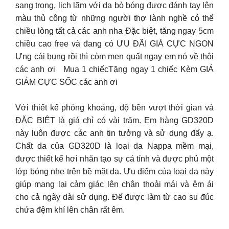
sang trọng, lịch lãm với da bò bóng được đánh tay lên
màu thủ công từ những người thợ lành nghề có thể
chiều lòng tất cả các anh nha Đặc biệt, tăng ngay 5cm
chiều cao free và đang có ƯU ĐÃI GIÁ CỰC NGON
Ưng cái bụng rồi thì còm men quất ngay em nó về thôi
các anh ơi Mua 1 chiếcTặng ngay 1 chiếc Kèm GIÁ
GIẢM CỰC SỐC các anh ơi
Với thiết kế phóng khoáng, độ bền vượt thời gian và
ĐẶC BIỆT là giá chỉ có vài trăm. Em hàng GD320D
này luôn được các anh tin tưởng và sử dụng đấy ạ.
Chất da của GD320D là loại da Nappa mềm mại,
được thiết kế hơi nhăn tạo sự cá tính và được phủ một
lớp bóng nhẹ trên bề mặt da. Ưu điểm của loại da này
giúp mang lại cảm giác lên chân thoải mái và êm ái
cho cả ngày dài sử dụng. Đế được làm từ cao su đúc
chứa đệm khí lên chân rất êm.