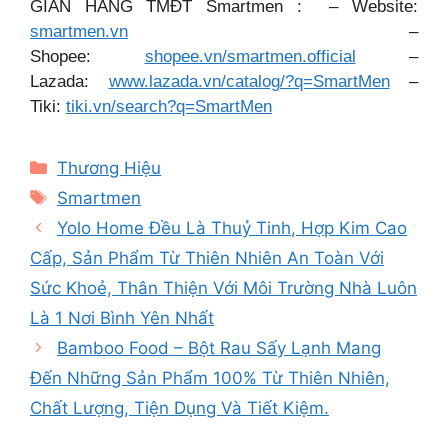
GIAN HÀNG TMĐT Smartmen : – Website:
smartmen.vn
–
Shopee:
shopee.vn/smartmen.official
–
Lazada:
www.lazada.vn/catalog/?q=SmartMen
–
Tiki:
tiki.vn/search?q=SmartMen
Categories
Thương Hiệu
Tags
Smartmen
Yolo Home Đều Là Thuỷ Tinh, Hợp Kim Cao
Cấp, Sản Phẩm Từ Thiên Nhiên An Toàn Với
Sức Khoẻ, Thân Thiện Với Môi Trường Nhà Luôn
Là 1 Nơi Bình Yên Nhất
Bamboo Food – Bột Rau Sấy Lạnh Mang
Đến Những Sản Phẩm 100% Từ Thiên Nhiên,
Chất Lượng, Tiện Dụng Và Tiết Kiệm.