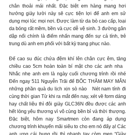
chân thoải mái nhất. Đặc biệt em hàng mang hơi
hướng giày lười này sẽ cực tiện lợi để anh em sử
dụng mọi lúc mọi nơi. Được làm từ da bò cao cấp, loại
da bóng rất mềm, bền và cực dễ vệ sinh. 3 đường gân
dập nổi chính là điểm nhấn mang đến sự cá tính, trẻ
trung dù anh em phối với bất kỳ trang phục nào.
Đế cao su đúc chứa đệm khí lên chân cực êm, tăng
chiều cao 5cm hoàn toàn bí mật cho các anh nha
Nhắc nhẹ anh em là ngày cuối chương trình rồi nhé
Đến ngay 511 Nguyễn Trãi để BỐC THĂM MAY MẮN
những phần quà du lịch xịn sò nào Nét nam tính đi
cùng thời gian Từ khi ra mắt đến nay, xét về form dáng
hay chất liệu thì đôi giày GLC36N đều được các anh
hết lòng yêu thương vì vô cùng bền bỉ và thời thượng.
Đặc biệt, hôm nay Smartmen còn đang áp dụng
chương trình khuyến mãi siêu to cho em nó đấy ạ! Các
anh ưng cái bụng rồi thì nhanh tay còm men “Giày