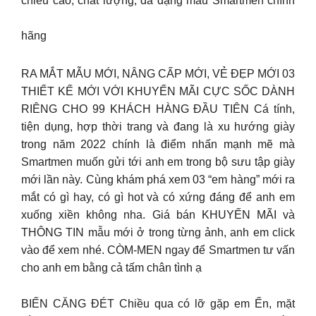
chiều cao, chất lượng, đa dạng mẫu Smartmen chính
hãng
RA MẮT MẪU MỚI, NÂNG CẤP MỚI, VẺ ĐẸP MỚI 03
THIẾT KẾ MỚI VỚI KHUYẾN MÃI CỰC SỐC DÀNH
RIÊNG CHO 99 KHÁCH HÀNG ĐẦU TIÊN Cá tính,
tiện dụng, hợp thời trang và đang là xu hướng giày
trong năm 2022 chính là điểm nhấn mạnh mẽ mà
Smartmen muốn gửi tới anh em trong bộ sưu tập giày
mới lần này. Cùng khám phá xem 03 “em hàng” mới ra
mắt có gì hay, có gì hot và có xứng đáng để anh em
xuống xiền không nha. Giá bán KHUYẾN MÃI và
THÔNG TIN mẫu mới ở trong từng ảnh, anh em click
vào để xem nhé. CÒM-MEN ngay để Smartmen tư vấn
cho anh em bằng cả tấm chân tình ạ
BIẾN CĂNG ĐÉT Chiều qua có lỡ gặp em Ến, mặt