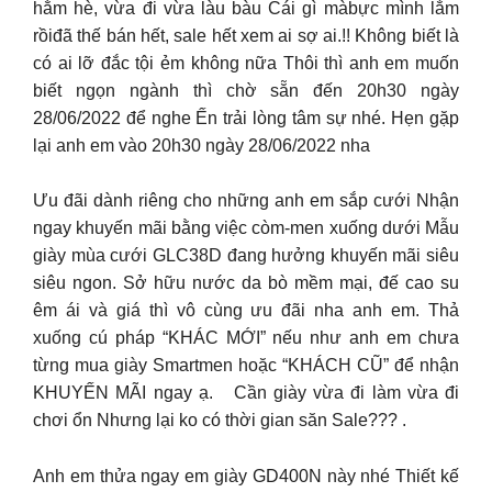
hằm hè, vừa đi vừa làu bàu Cái gì màbực mình lắm
rồiđã thế bán hết, sale hết xem ai sợ ai.!! Không biết là
có ai lỡ đắc tội ẻm không nữa Thôi thì anh em muốn
biết ngọn ngành thì chờ sẵn đến 20h30 ngày
28/06/2022 để nghe Ến trải lòng tâm sự nhé. Hẹn gặp
lại anh em vào 20h30 ngày 28/06/2022 nha
Ưu đãi dành riêng cho những anh em sắp cưới Nhận
ngay khuyến mãi bằng việc còm-men xuống dưới Mẫu
giày mùa cưới GLC38D đang hưởng khuyến mãi siêu
siêu ngon. Sở hữu nước da bò mềm mại, đế cao su
êm ái và giá thì vô cùng ưu đãi nha anh em. Thả
xuống cú pháp “KHÁC MỚI” nếu như anh em chưa
từng mua giày Smartmen hoặc “KHÁCH CŨ” để nhận
KHUYẾN MÃI ngay ạ. Cần giày vừa đi làm vừa đi
chơi ổn Nhưng lại ko có thời gian săn Sale??? .
Anh em thửa ngay em giày GD400N này nhé Thiết kế