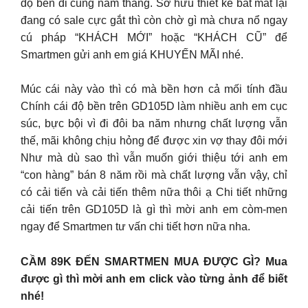
độ bền đi cùng năm tháng. Sở hữu thiết kế bắt mắt lại
đang có sale cực gắt thì còn chờ gì mà chưa nổ ngay
cú pháp “KHÁCH MỚI” hoặc “KHÁCH CŨ” để
Smartmen gửi anh em giá KHUYẾN MÃI nhé.
Múc cái này vào thì có mà bền hơn cả mối tính đầu
Chính cái độ bền trên GD105D làm nhiều anh em cục
súc, bực bội vì đi đôi ba năm nhưng chất lượng vẫn
thế, mãi không chịu hỏng để được xin vợ thay đôi mới
Như mà dù sao thì vẫn muốn giới thiệu tới anh em
“con hàng” bán 8 năm rồi mà chất lượng vẫn vậy, chỉ
có cải tiến và cải tiến thêm nữa thôi ạ Chi tiết những
cải tiến trên GD105D là gì thì mời anh em còm-men
ngay để Smartmen tư vấn chi tiết hơn nữa nha.
CẦM 89K ĐẾN SMARTMEN MUA ĐƯỢC GÌ? Mua
được gì thì mời anh em click vào từng ảnh để biết
nhé!