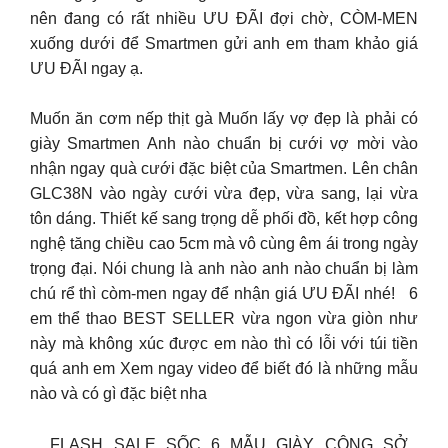
nên đang có rất nhiều ƯU ĐÃI đợi chờ, CÒM-MEN
xuống dưới để Smartmen gửi anh em tham khảo giá
ƯU ĐÃI ngay ạ.
Muốn ăn cơm nếp thịt gà Muốn lấy vợ đẹp là phải có
giày Smartmen Anh nào chuẩn bị cưới vợ mời vào
nhận ngay quà cưới đặc biệt của Smartmen. Lên chân
GLC38N vào ngày cưới vừa đẹp, vừa sang, lại vừa
tôn dáng. Thiết kế sang trọng dễ phối đồ, kết hợp công
nghệ tăng chiều cao 5cm mà vô cùng êm ái trong ngày
trọng đại. Nói chung là anh nào anh nào chuẩn bị làm
chú rể thì còm-men ngay để nhận giá ƯU ĐÃI nhé! 6
em thể thao BEST SELLER vừa ngon vừa giòn như
này mà không xúc được em nào thì có lỗi với túi tiền
quá anh em Xem ngay video để biết đó là những mẫu
nào và có gì đặc biệt nha
FLASH SALE SỐC 6 MẪU GIÀY CÔNG SỞ ️