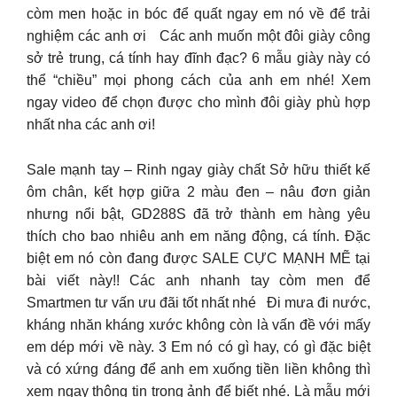
còm men hoặc in bóc để quất ngay em nó về để trải
nghiệm các anh ơi Các anh muốn một đôi giày công
sở trẻ trung, cá tính hay đĩnh đạc? 6 mẫu giày này có
thể “chiều” mọi phong cách của anh em nhé! Xem
ngay video để chọn được cho mình đôi giày phù hợp
nhất nha các anh ơi!
Sale mạnh tay – Rinh ngay giày chất Sở hữu thiết kế
ôm chân, kết hợp giữa 2 màu đen – nâu đơn giản
nhưng nổi bật, GD288S đã trở thành em hàng yêu
thích cho bao nhiêu anh em năng động, cá tính. Đặc
biệt em nó còn đang được SALE CỰC MẠNH MẼ tại
bài viết này!! Các anh nhanh tay còm men để
Smartmen tư vấn ưu đãi tốt nhất nhé Đi mưa đi nước,
kháng nhăn kháng xước không còn là vấn đề với mấy
em dép mới về này. 3 Em nó có gì hay, có gì đặc biệt
và có xứng đáng để anh em xuống tiền liền không thì
xem ngay thông tin trong ảnh để biết nhé. Là mẫu mới