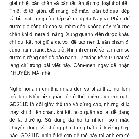
giải nhiệt bàn chân và cân tất tần tật mọi loại thời tiết.
Thiết kế tối giản, dễ mang, dễ mặc, toàn bộ quai dép
và bề mặt trong của dép sử dụng da Nappa. Phần đế
được gia công từ cao su mềm dẻo, không gây mùi cho
chân khi đi mưa đi nắng. Xung quanh viền được khâu
chỉ dù, kết nối giữa da với đế tạo nên 1 sản phẩm đi
cùng năm tháng. Đặc biệt khi rinh em nó về, anh em sẽ
được hưởng chế độ bảo hành 12 tháng kèm ưu đãi xả
láng chỉ trong bài viết này. Còm-men ngay để nhận
KHUYẾN MÃI nhé.
Nghe nói anh em thích màu đen và phải thật mờ lem
mờ lem Nhìn bề ngoài thì có thể nhiều anh em nghĩ
GD211D là đôi giày thô ráp và cứng cáp, nhưng kì lạ
thay khi đi lên chân, khi kết hợp quần áo lại dễ dàng
đế lạ thường. Sử dụng da bò tự nhiên, sơn màu
chuyên dụng và không phai trong bất cứ trường hợp
nào. GD211D nhìn ô kê con dê thế này thì anh em có