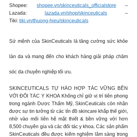
Shopee:
shopee.vn/skinceuticals_officialstore
–
Lazada:
lazada.vn/shop/skinceuticals
–
Tiki:
tiki.vn/thuong-hieu/skinceuticals
Sứ mệnh của SkinCeuticals là tăng cường sức khỏe
làn da và mang đến cho khách hàng giải pháp chăm
sóc da chuyên nghiệp tối ưu.
SKINCEUTICALS TỰ HÀO HỢP TÁC VỮNG BỀN
VỚI ĐỐI TÁC Y KHOA Không chỉ giữ vị trí tiên phong
trong ngành Dược Thẩm Mỹ, SkinCeuticals còn nhận
được sự tin tưởng từ các tín đồ skincare khắp thế giới,
nhờ vào mối liên hệ mật thiết & bền vững với hơn
8,500 chuyên gia và các đối tác y khoa. Các sản phẩm
SkinCeuticals đều được kiểm nghiệm lâm sàng trong