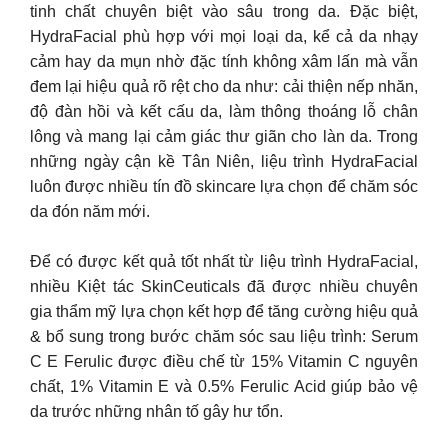
tinh chất chuyên biệt vào sâu trong da. Đặc biệt,
HydraFacial phù hợp với mọi loại da, kể cả da nhạy
cảm hay da mụn nhờ đặc tính không xâm lấn mà vẫn
đem lại hiệu quả rõ rệt cho da như: cải thiện nếp nhăn,
độ đàn hồi và kết cấu da, làm thông thoáng lỗ chân
lông và mang lại cảm giác thư giãn cho làn da. Trong
những ngày cận kề Tân Niên, liệu trình HydraFacial
luôn được nhiều tín đồ skincare lựa chọn để chăm sóc
da đón năm mới.
Để có được kết quả tốt nhất từ liệu trình HydraFacial,
nhiều Kiệt tác SkinCeuticals đã được nhiều chuyên
gia thẩm mỹ lựa chọn kết hợp để tăng cường hiệu quả
& bổ sung trong bước chăm sóc sau liệu trình: Serum
C E Ferulic được điều chế từ 15% Vitamin C nguyên
chất, 1% Vitamin E và 0.5% Ferulic Acid giúp bảo vệ
da trước những nhân tố gây hư tổn.