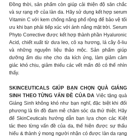
Đồng thời, sản phẩm còn giúp cải thiện độ săn chắc
và sự rạng rỡ của làn da. Hãy sử dụng kết hợp serum
Vitamin C với kem chống nắng phổ rộng để bảo vệ tối
ưu khi bạn phải tiếp xúc với ánh nắng mặt trời. Serum
Phyto Corrective được kết hợp thành phần Hyaluronic
Acid, chiết xuất từ dưa leo, cỏ xạ hương, lá cây ô-liu
và những nguyên liệu thảo mộc. Sản phẩm giúp
dưỡng ẩm dịu nhẹ cho da kích ứng, làm giảm cảm
giác khó chịu, giảm thiểu các vết mẩn đỏ có thể nhìn
thấy.
SKINCEUTICALS GIÚP BẠN CHỌN QUÀ GIÁNG
SINH THEO TỪNG VẤN ĐỀ CỦA DA
Việc tặng quà
Giáng Sinh không khó như bạn nghĩ, đặc biệt khi đối
phương là tín đồ đam mê chăm sóc da thứ thiệt. Hãy
để SkinCeuticals hướng dẫn bạn lựa chọn các Kiệt
tác theo từng vấn đề của da, thể hiện được sự thấu
hiểu & thành ý mong người nhận có được làn da rạng