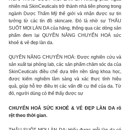
nhiên mà SkinCeuticals trở thành nhà tiên phong trong
ngành Dược Thẩm Mỹ thế giới và nhận được sự tin
tưởng từ các tín đồ skincare. Đó là nhờ sự THẤU
SUỐT MỌI LÀN DA của hãng, thông qua các dòng sản
phẩm đem lại QUYỀN NĂNG CHUYỂN HOÁ sức
khoẻ & vẻ đẹp làn da.
QUYỀN NĂNG CHUYỂN HOÁ: Được nghiên cứu và
sản xuất tại phòng lab, các sản phẩm chăm sóc da của
SkinCeuticals điều chế dựa trên nền tảng khoa học,
được kiểm nghiệm lâm sàng và xác thực tính hiệu
quả, giúp hỗ trợ điều trị các vấn đề cụ thể của da. Từ
đó, người dùng có thể thấy được sự
CHUYỂN HOÁ SỨC KHOẺ & VẺ ĐẸP LÀN DA rõ
rệt theo thời gian.
THẤU SUỐT MỌI LÀN DA: Hiểu được mỗi làn da có