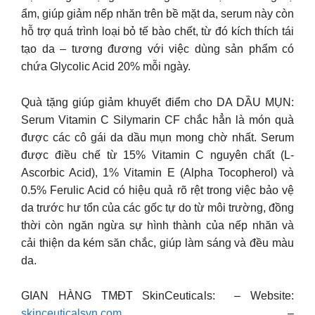
ẩm, giúp giảm nếp nhăn trên bề mặt da, serum này còn
hỗ trợ quá trình loại bỏ tế bào chết, từ đó kích thích tái
tạo da – tương đương với việc dùng sản phẩm có
chứa Glycolic Acid 20% mỗi ngày.
Quà tặng giúp giảm khuyết điểm cho DA DẦU MỤN:
Serum Vitamin C Silymarin CF chắc hẳn là món quà
được các cô gái da dầu mụn mong chờ nhất. Serum
được điều chế từ 15% Vitamin C nguyên chất (L-
Ascorbic Acid), 1% Vitamin E (Alpha Tocopherol) và
0.5% Ferulic Acid có hiệu quả rõ rệt trong việc bảo vệ
da trước hư tổn của các gốc tự do từ môi trường, đồng
thời còn ngăn ngừa sự hình thành của nếp nhăn và
cải thiện da kém săn chắc, giúp làm sáng và đều màu
da.
GIAN HÀNG TMĐT SkinCeuticals: – Website:
skinceuticalsvn.com
–