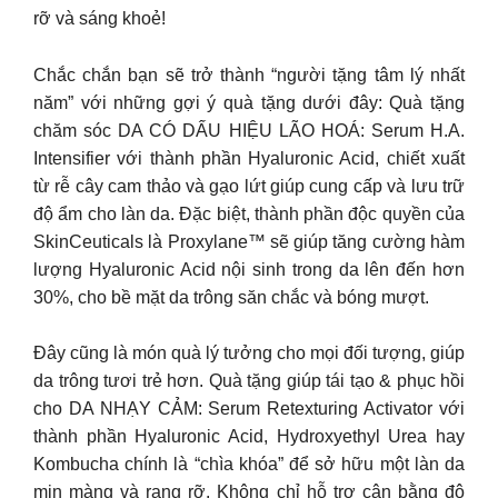
rỡ và sáng khoẻ!
Chắc chắn bạn sẽ trở thành “người tặng tâm lý nhất
năm” với những gợi ý quà tặng dưới đây: Quà tặng
chăm sóc DA CÓ DẤU HIỆU LÃO HOÁ: Serum H.A.
Intensifier với thành phần Hyaluronic Acid, chiết xuất
từ rễ cây cam thảo và gạo lứt giúp cung cấp và lưu trữ
độ ẩm cho làn da. Đặc biệt, thành phần độc quyền của
SkinCeuticals là Proxylane™ sẽ giúp tăng cường hàm
lượng Hyaluronic Acid nội sinh trong da lên đến hơn
30%, cho bề mặt da trông săn chắc và bóng mượt.
Đây cũng là món quà lý tưởng cho mọi đối tượng, giúp
da trông tươi trẻ hơn. Quà tặng giúp tái tạo & phục hồi
cho DA NHẠY CẢM: Serum Retexturing Activator với
thành phần Hyaluronic Acid, Hydroxyethyl Urea hay
Kombucha chính là “chìa khóa” để sở hữu một làn da
mịn màng và rạng rỡ. Không chỉ hỗ trợ cân bằng độ