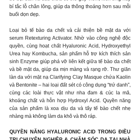
bí tắc lỗ chân lông, giúp da thông thoáng hơn sau mỗi
buổi dọn dẹp.
Loại bỏ tế bào da chết và cải thiện bề mặt da với
serum Retexturing Activator. Nhờ vào công nghệ độc
quyền, cùng hoạt chất Hyaluronic Acid, Hydroxyethyl
Urea hay Kombucha, sản phẩm hỗ trợ kích thích sản
sinh Enzyme giúp phá vỡ liên kết giữa tế bào da chết
và bề mặt da, giúp da mịn màng và rạng rỡ. Thư giãn
làn da với mặt nạ Clarifying Clay Masque chứa Kaolin
và Bentonite – hai loại đất sét có công dụng “trứ danh”,
cùng các loài thực vật như nha đam & cúc la mã,
khoáng chất và hỗn hợp Hydroxyl Acid. Quyền năng
của sản phẩm là xoa dịu da và tẩy tế bào chết nhẹ
nhàng mà không làm da khô và thô ráp.
QUYỀN NĂNG HYALURONIC ACID TRONG ĐIỀU
TRỊ CHUYÊN NGHIỆP & CHĂM SÓC DA TẠI NHÀ