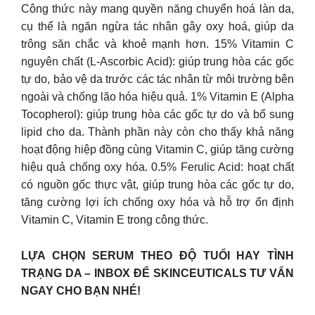
Công thức này mang quyền năng chuyển hoá làn da,
cụ thể là ngăn ngừa tác nhân gây oxy hoá, giúp da
trông săn chắc và khoẻ mạnh hơn. 15% Vitamin C
nguyên chất (L-Ascorbic Acid): giúp trung hòa các gốc
tự do, bảo vệ da trước các tác nhân từ môi trường bên
ngoài và chống lão hóa hiệu quả. 1% Vitamin E (Alpha
Tocopherol): giúp trung hòa các gốc tự do và bổ sung
lipid cho da. Thành phần này còn cho thấy khả năng
hoạt động hiệp đồng cùng Vitamin C, giúp tăng cường
hiệu quả chống oxy hóa. 0.5% Ferulic Acid: hoạt chất
có nguồn gốc thực vật, giúp trung hòa các gốc tự do,
tăng cường lợi ích chống oxy hóa và hỗ trợ ổn định
Vitamin C, Vitamin E trong công thức.
LỰA CHỌN SERUM THEO ĐỘ TUỔI HAY TÌNH
TRẠNG DA – INBOX ĐỂ SKINCEUTICALS TƯ VẤN
NGAY CHO BẠN NHÉ!