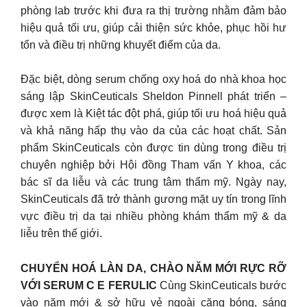
phòng lab trước khi đưa ra thị trường nhằm đảm bảo
hiệu quả tối ưu, giúp cải thiện sức khỏe, phục hồi hư
tổn và điều trị những khuyết điểm của da.
Đặc biệt, dòng serum chống oxy hoá do nhà khoa học
sáng lập SkinCeuticals Sheldon Pinnell phát triển –
được xem là Kiệt tác đột phá, giúp tối ưu hoá hiệu quả
và khả năng hấp thụ vào da của các hoạt chất. Sản
phẩm SkinCeuticals còn được tin dùng trong điều trị
chuyên nghiệp bởi Hội đồng Tham vấn Y khoa, các
bác sĩ da liễu và các trung tâm thẩm mỹ. Ngày nay,
SkinCeuticals đã trở thành gương mặt uy tín trong lĩnh
vực điều trị da tại nhiều phòng khám thẩm mỹ & da
liễu trên thế giới.
CHUYỂN HOÁ LÀN DA, CHÀO NĂM MỚI RỰC RỠ
VỚI SERUM C E FERULIC
Cùng SkinCeuticals bước
vào năm mới & sở hữu vẻ ngoài căng bóng, sáng