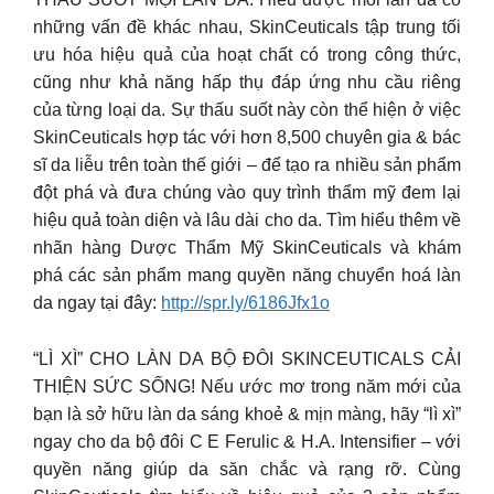
những vấn đề khác nhau, SkinCeuticals tập trung tối
ưu hóa hiệu quả của hoạt chất có trong công thức,
cũng như khả năng hấp thụ đáp ứng nhu cầu riêng
của từng loại da. Sự thấu suốt này còn thể hiện ở việc
SkinCeuticals hợp tác với hơn 8,500 chuyên gia & bác
sĩ da liễu trên toàn thế giới – để tạo ra nhiều sản phẩm
đột phá và đưa chúng vào quy trình thẩm mỹ đem lại
hiệu quả toàn diện và lâu dài cho da. Tìm hiểu thêm về
nhãn hàng Dược Thẩm Mỹ SkinCeuticals và khám
phá các sản phẩm mang quyền năng chuyển hoá làn
da ngay tại đây:
http://spr.ly/6186Jfx1o
“LÌ XÌ” CHO LÀN DA BỘ ĐÔI SKINCEUTICALS CẢI
THIỆN SỨC SỐNG! Nếu ước mơ trong năm mới của
bạn là sở hữu làn da sáng khoẻ & mịn màng, hãy “lì xì”
ngay cho da bộ đôi C E Ferulic & H.A. Intensifier – với
quyền năng giúp da săn chắc và rạng rỡ. Cùng