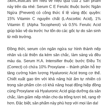
SkinCeuticals tìm hiểu về hiệu quả của 2 sản phẩm
này trên da nhé: Serum C E Ferulic thuộc bước Ngăn
Ngừa (Prevent) có công thức tỉ lệ vàng độc quyền:
15% Vitamin C nguyên chất (L-Ascorbic Acid), 1%
Vitamin E (Alpha Tocopherol) và 0.5% Ferulic Acid
giúp bảo vệ da trước hư tổn do các gốc tự do sản sinh
từ môi trường.
Đồng thời, serum còn ngăn ngừa sự hình thành nếp
nhăn và cải thiện da kém săn chắc, làm sáng và đều
màu da. Serum H.A. Intensifier thuộc bước Điều Trị
(Correct) có chứa 10% Proxylane – thành phần hỗ trợ
tăng cường hàm lượng Hyaluronic Acid trong cơ thể.
Chiết xuất gạo tím với khả năng hút ẩm tự nhiên có
trong sản phẩm còn có khả năng hoạt động hiệp đồng
cùng Proxylane và Hyaluronic Acid giúp dưỡng da săn
chắc, làm giảm nếp nhăn cho da trông tươi trẻ, rạng rỡ
hơn. Đặc biệt, sản phẩm này phù hợp với mọi làn da!