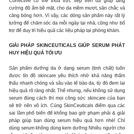
Corrective có thể thoa trực tiếp trên da giúp tăng
cường độ ẩm bề mặt, cho da mềm mượt, săn chắc và
căng bóng hơn. Vì vậy, các dòng sản phẩm này rất lý
tưởng để chăm sóc da mỗi ngày tại nhà, cũng như bổ
trợ để duy trì hiệu quả các liệu pháp tại phòng khám.
GIẢI PHÁP SKINCEUTICALS GIÚP SERUM PHÁT
HUY HIỆU QUẢ TỐI ƯU
Sản phẩm dưỡng da ở dạng serum (tinh chất) luôn
được tín đồ skincare yêu thích nhờ khả năng thẩm
thấu nhanh chóng và sâu vào tế bào da, từ đó đem lại
hiệu quả rõ ràng nhất. Thế nhưng, nếu không sử dụng
serum đúng cách thì mọi công sức skincare của bạn
sẽ trở nên vô ích. Cùng SkinCeuticals điểm qua các
sai lầm phổ biến để không bao giờ phạm phải & giải
pháp giúp bạn dùng serum hiệu quả hơn nhé! Chỉ
dùng serum không dùng kem dưỡng Nhiều người cho