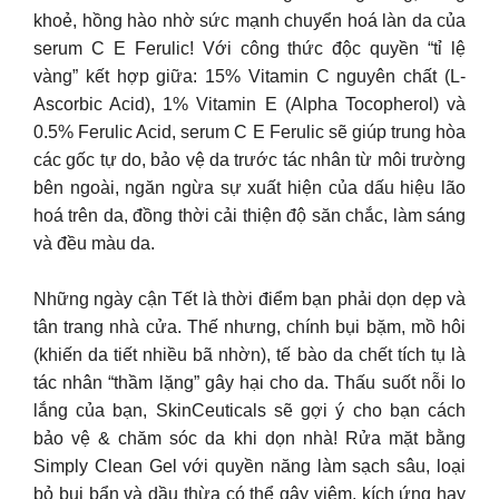
khoẻ, hồng hào nhờ sức mạnh chuyển hoá làn da của
serum C E Ferulic! Với công thức độc quyền “tỉ lệ
vàng” kết hợp giữa: 15% Vitamin C nguyên chất (L-
Ascorbic Acid), 1% Vitamin E (Alpha Tocopherol) và
0.5% Ferulic Acid, serum C E Ferulic sẽ giúp trung hòa
các gốc tự do, bảo vệ da trước tác nhân từ môi trường
bên ngoài, ngăn ngừa sự xuất hiện của dấu hiệu lão
hoá trên da, đồng thời cải thiện độ săn chắc, làm sáng
và đều màu da.
Những ngày cận Tết là thời điểm bạn phải dọn dẹp và
tân trang nhà cửa. Thế nhưng, chính bụi bặm, mồ hôi
(khiến da tiết nhiều bã nhờn), tế bào da chết tích tụ là
tác nhân “thầm lặng” gây hại cho da. Thấu suốt nỗi lo
lắng của bạn, SkinCeuticals sẽ gợi ý cho bạn cách
bảo vệ & chăm sóc da khi dọn nhà! Rửa mặt bằng
Simply Clean Gel với quyền năng làm sạch sâu, loại
bỏ bụi bẩn và dầu thừa có thể gây viêm, kích ứng hay