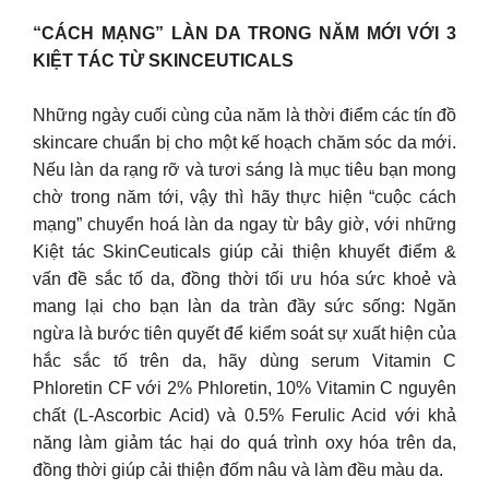
“CÁCH MẠNG” LÀN DA TRONG NĂM MỚI VỚI 3
KIỆT TÁC TỪ SKINCEUTICALS
Những ngày cuối cùng của năm là thời điểm các tín đồ
skincare chuẩn bị cho một kế hoạch chăm sóc da mới.
Nếu làn da rạng rỡ và tươi sáng là mục tiêu bạn mong
chờ trong năm tới, vậy thì hãy thực hiện “cuộc cách
mạng” chuyển hoá làn da ngay từ bây giờ, với những
Kiệt tác SkinCeuticals giúp cải thiện khuyết điểm &
vấn đề sắc tố da, đồng thời tối ưu hóa sức khoẻ và
mang lại cho bạn làn da tràn đầy sức sống: Ngăn
ngừa là bước tiên quyết để kiểm soát sự xuất hiện của
hắc sắc tố trên da, hãy dùng serum Vitamin C
Phloretin CF với 2% Phloretin, 10% Vitamin C nguyên
chất (L-Ascorbic Acid) và 0.5% Ferulic Acid với khả
năng làm giảm tác hại do quá trình oxy hóa trên da,
đồng thời giúp cải thiện đốm nâu và làm đều màu da.