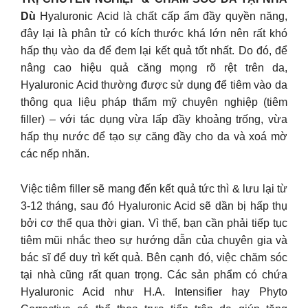
Dù
Hyaluronic Acid là chất cấp ẩm đầy quyền năng,
đây lại là phân tử có kích thước khá lớn nên rất khó
hấp thụ vào da để đem lại kết quả tốt nhất. Do đó, để
nâng cao hiệu quả căng mọng rõ rệt trên da,
Hyaluronic Acid thường được sử dụng để tiêm vào da
thông qua liệu pháp thẩm mỹ chuyên nghiệp (tiêm
filler) – với tác dụng vừa lấp đầy khoảng trống, vừa
hấp thụ nước để tạo sự căng đầy cho da và xoá mờ
các nếp nhăn.
Việc tiêm filler sẽ mang đến kết quả tức thì & lưu lại từ
3-12 tháng, sau đó Hyaluronic Acid sẽ dần bị hấp thụ
bởi cơ thể qua thời gian. Vì thế, bạn cần phải tiếp tục
tiêm mũi nhắc theo sự hướng dẫn của chuyên gia và
bác sĩ để duy trì kết quả. Bên cạnh đó, việc chăm sóc
tại nhà cũng rất quan trọng. Các sản phẩm có chứa
Hyaluronic Acid như H.A. Intensifier hay Phyto