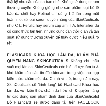
thật kỹ nhu cầu của da bạn nhé! Không sử dụng serum
thường xuyên Không giống như sản phẩm loại bỏ tế
bào da chết hay Retinol chỉ dùng 1-2 lần trong một
tuần, một số loại serum quyền năng của SkinCeuticals
như C E Ferulic hay serum cấp ẩm H.A. Intensifier dù
có công thức tân tiến, nhưng cũng cần thời gian và tần
suất sử dụng thường xuyên để thấy được hiệu quả rõ
rệt.
FLASHCARD KHOA HỌC LÀN DA, KHÁM PHÁ
QUYỀN NĂNG SKINCEUTICALS
Không chỉ thấu
suốt mọi làn da, SkinCeuticals còn hiểu được tâm tư &
khó khăn của các tín đồ skincare trong việc thu nạp
kiến thức chăm sóc da. Chính vì thế, trong năm nay,
SkinCeuticals sẽ “trình làng” bộ Flashcard Khoa học
làn da, với kiến thức chăm da hữu ích & quyền năng
từ các dòng sản phẩm đình đám của SkinCeuticals!
Bộ Flashcard sẽ được đăng tải trên FACEBOOK