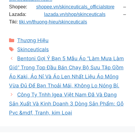
Shopee:
shopee.vn/skinceuticals_officialstore
–
Lazada:
lazada.vn/shop/skinceuticals
–
Tiki:
tiki.vn/thuong-hieu/skinceuticals
Categories
Thương Hiệu
Tags
Skinceuticals
Bentoni Gợi Ý Bạn 5 Mẫu Áo “Làm Mưa Làm
Gió” Trong Top Đầu Bán Chạy Bộ Sưu Tập Gồm
Áo Kaki, Áo Nỉ Và Áo Len Nhất Liệu Áo Mỏng
Vừa Đủ Để Bạn Thoải Mái, Không Lo Nóng Bí.
Công Ty Tnhh Igea Việt Nam Đã Và Đang
Sản Xuất Và Kinh Doanh 3 Dòng Sản Phẩm: Gỗ
Pvc &mdf, Tranh, kim Loại