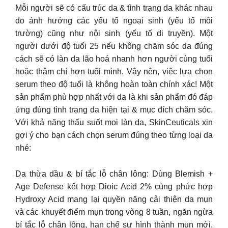
Mỗi người sẽ có cấu trúc da & tình trạng da khác nhau
do ảnh hưởng các yếu tố ngoại sinh (yếu tố môi
trường) cũng như nội sinh (yếu tố di truyền). Một
người dưới độ tuổi 25 nếu không chăm sóc da đúng
cách sẽ có làn da lão hoá nhanh hơn người cùng tuổi
hoặc thậm chí hơn tuổi mình. Vậy nên, việc lựa chọn
serum theo độ tuổi là không hoàn toàn chính xác! Một
sản phẩm phù hợp nhất với da là khi sản phẩm đó đáp
ứng đúng tình trạng da hiện tại & mục đích chăm sóc.
Với khả năng thấu suốt mọi làn da, SkinCeuticals xin
gợi ý cho bạn cách chọn serum đúng theo từng loại da
nhé:
Da thừa dầu & bí tắc lỗ chân lông: Dùng Blemish +
Age Defense kết hợp Dioic Acid 2% cùng phức hợp
Hydroxy Acid mang lại quyền năng cải thiện da mụn
và các khuyết điểm mụn trong vòng 8 tuần, ngăn ngừa
bí tắc lỗ chân lông, hạn chế sự hình thành mụn mới,