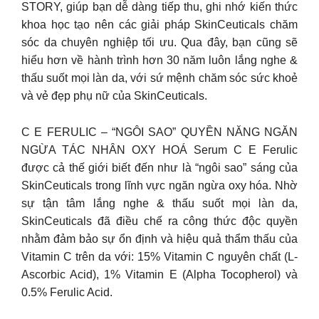
STORY, giúp bạn dễ dàng tiếp thu, ghi nhớ kiến thức
khoa học tạo nên các giải pháp SkinCeuticals chăm
sóc da chuyên nghiệp tối ưu. Qua đây, bạn cũng sẽ
hiểu hơn về hành trình hơn 30 năm luôn lắng nghe &
thấu suốt mọi làn da, với sứ mệnh chăm sóc sức khoẻ
và vẻ đẹp phụ nữ của SkinCeuticals.
C E FERULIC – “NGÔI SAO” QUYỀN NĂNG NGĂN
NGỪA TÁC NHÂN OXY HOÁ Serum C E Ferulic
được cả thế giới biết đến như là “ngôi sao” sáng của
SkinCeuticals trong lĩnh vực ngăn ngừa oxy hóa. Nhờ
sự tận tâm lắng nghe & thấu suốt mọi làn da,
SkinCeuticals đã điều chế ra công thức độc quyền
nhằm đảm bảo sự ổn định và hiệu quả thẩm thấu của
Vitamin C trên da với: 15% Vitamin C nguyên chất (L-
Ascorbic Acid), 1% Vitamin E (Alpha Tocopherol) và
0.5% Ferulic Acid.