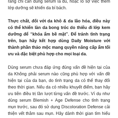
rằng chỉ cần dùng serum là đủ, hoặc lo sợ việc thêm
lớp dưỡng sẽ khiến da bí bách.
Thực chất, đối với da khô & da lão hóa, điều này
có thể khiến làn da bong tróc do thiếu đi lớp kem
dưỡng để “khóa ẩm bề mặt”. Để tránh tình trạng
trên, bạn hãy kết hợp dùng Daily Moisture với
thành phần thảo mộc mang quyền năng cấp ẩm tối
ưu và đặc biệt phù hợp cho mọi loại da.
Dùng serum chưa đáp ứng đúng vấn đề hiện tại của
da Không phải serum nào cũng phù hợp với vấn đề
hiện tại của da bạn, do tình trạng da có thể thay đổi
theo thời gian. Nếu da có nhiều khuyết điểm, bạn hãy
ưu tiên điều trị lần lượt từng vấn đề trước. Ví dụ như
dùng serum Blemish + Age Defense cho tình trạng
mụn trước, sau đó sử dụng Discoloration Defense cải
thiện vết thâm sau mụn. Hãy dành thời gian tìm hiểu