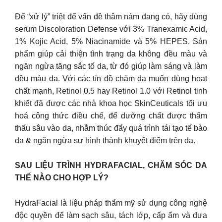
Để “xử lý” triệt để vấn đề thâm nám đang có, hãy dùng
serum Discoloration Defense với 3% Tranexamic Acid,
1% Kojic Acid, 5% Niacinamide và 5% HEPES. Sản
phẩm giúp cải thiện tình trạng da không đều màu và
ngăn ngừa tăng sắc tố da, từ đó giúp làm sáng và làm
đều màu da. Với các tín đồ chăm da muốn dùng hoạt
chất mạnh, Retinol 0.5 hay Retinol 1.0 với Retinol tinh
khiết đã được các nhà khoa học SkinCeuticals tối ưu
hoá công thức điều chế, để dưỡng chất được thẩm
thấu sâu vào da, nhằm thúc đẩy quá trình tái tạo tế bào
da & ngăn ngừa sự hình thành khuyết điểm trên da.
SAU LIỆU TRÌNH HYDRAFACIAL, CHĂM SÓC DA
THẾ NÀO CHO HỢP LÝ?
HydraFacial là liệu pháp thẩm mỹ sử dụng công nghệ
độc quyền để làm sạch sâu, tách lớp, cấp ẩm và đưa