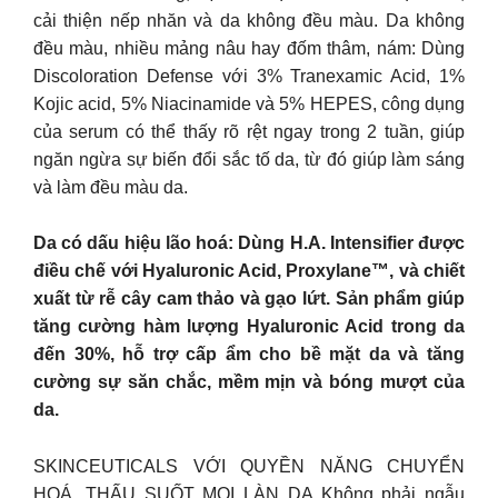
cải thiện nếp nhăn và da không đều màu. Da không
đều màu, nhiều mảng nâu hay đốm thâm, nám: Dùng
Discoloration Defense với 3% Tranexamic Acid, 1%
Kojic acid, 5% Niacinamide và 5% HEPES, công dụng
của serum có thể thấy rõ rệt ngay trong 2 tuần, giúp
ngăn ngừa sự biến đổi sắc tố da, từ đó giúp làm sáng
và làm đều màu da.
Da có dấu hiệu lão hoá: Dùng H.A. Intensifier được
điều chế với Hyaluronic Acid, Proxylane™, và chiết
xuất từ rễ cây cam thảo và gạo lứt. Sản phẩm giúp
tăng cường hàm lượng Hyaluronic Acid trong da
đến 30%, hỗ trợ cấp ẩm cho bề mặt da và tăng
cường sự săn chắc, mềm mịn và bóng mượt của
da.
SKINCEUTICALS VỚI QUYỀN NĂNG CHUYỂN
HOÁ, THẤU SUỐT MỌI LÀN DA Không phải ngẫu