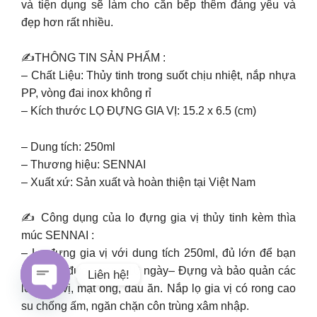
và tiện dụng sẽ làm cho căn bếp thêm đáng yêu và
đẹp hơn rất nhiều.
✍THÔNG TIN SẢN PHẨM :
– Chất Liệu: Thủy tinh trong suốt chịu nhiệt, nắp nhựa
PP, vòng đai inox không rỉ
– Kích thước LỌ ĐỰNG GIA VỊ: 15.2 x 6.5 (cm)
– Dung tích: 250ml
– Thương hiệu: SENNAI
– Xuất xứ: Sản xuất và hoàn thiện tại Việt Nam
✍ Công dụng của lo đựng gia vị thủy tinh kèm thìa
múc SENNAI :
– Lọ đựng gia vị với dung tích 250ml, đủ lớn để bạn
sử dụng được trong 10 ngày
– Đựng và bảo quản các
Liên hệ!
loại gia vị, mật ong, dầu ăn. Nắp lọ gia vị có rong cao
su chống ấm, ngăn chặn côn trùng xâm nhập.
Open chaty