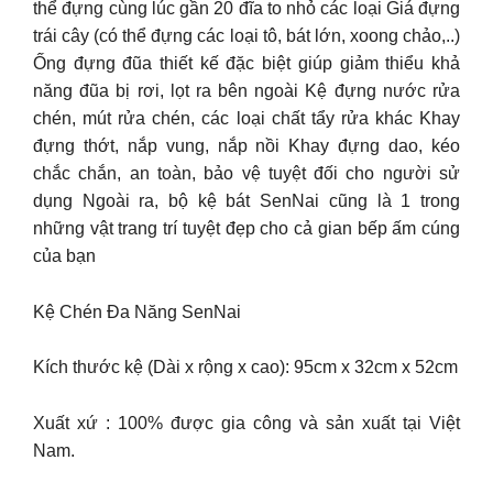
thể đựng cùng lúc gần 20 đĩa to nhỏ các loại Giá đựng
trái cây (có thể đựng các loại tô, bát lớn, xoong chảo,..)
Ống đựng đũa thiết kế đặc biệt giúp giảm thiểu khả
năng đũa bị rơi, lọt ra bên ngoài Kệ đựng nước rửa
chén, mút rửa chén, các loại chất tẩy rửa khác Khay
đựng thớt, nắp vung, nắp nồi Khay đựng dao, kéo
chắc chắn, an toàn, bảo vệ tuyệt đối cho người sử
dụng Ngoài ra, bộ kệ bát SenNai cũng là 1 trong
những vật trang trí tuyệt đẹp cho cả gian bếp ấm cúng
của bạn
Kệ Chén Đa Năng SenNai
Kích thước kệ (Dài x rộng x cao): 95cm x 32cm x 52cm
Xuất xứ : 100% được gia công và sản xuất tại Việt
Nam.