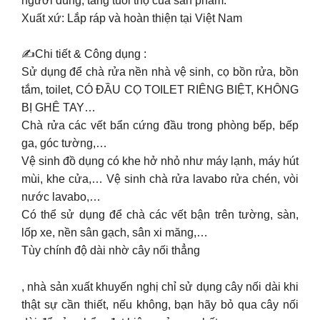
người dùng, tăng tuổi thọ của sản phẩm.
Xuất xứ: Lắp ráp và hoàn thiện tại Việt Nam
✍Chi tiết & Công dụng :
Sử dụng để chà rửa nền nhà vệ sinh, cọ bồn rửa, bồn
tắm, toilet, CÓ ĐẦU CỌ TOILET RIÊNG BIỆT, KHÔNG
BỊ GHÊ TAY…
Chà rửa các vết bẩn cứng đầu trong phòng bếp, bếp
ga, góc tường,…
Vệ sinh đồ dụng có khe hở nhỏ như máy lạnh, máy hút
mùi, khe cửa,…
Vệ sinh chà rửa lavabo rửa chén, vòi
nước lavabo,…
Có thể sử dụng để chà các vết bận trên tường, sàn,
lốp xe, nền sân gạch, sân xi măng,…
Tùy chính độ dài nhờ cây nối thẳng
, nhà sản xuất khuyến nghị chỉ sử dụng cây nối dài khi
thật sự cần thiết, nếu không, bạn hãy bỏ qua cây nối