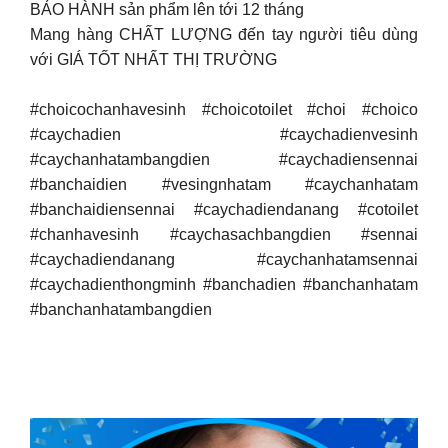
BẢO HÀNH sản phẩm lên tới 12 tháng
Mang hàng CHẤT LƯỢNG đến tay người tiêu dùng
với GIÁ TỐT NHẤT THỊ TRƯỜNG
#choicochanhavesinh #choicotoilet #choi #choico
#caychadien #caychadienvesinh
#caychanhatambangdien #caychadiensennai
#banchaidien #vesingnhatam #caychanhatam
#banchaidiensennai #caychadiendanang #cotoilet
#chanhavesinh #caychasachbangdien #sennai
#caychadiendanang #caychanhatamsennai
#caychadienthongminh #banchadien #banchanhatam
#banchanhatambangdien