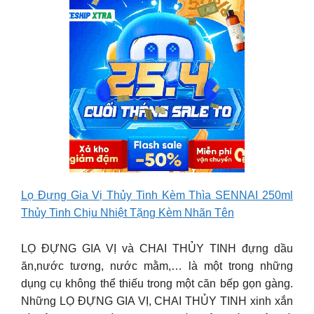
Lọ Đựng Gia Vị Thủy Tinh Kèm Thìa SENNAI 250ml
Thủy Tinh Chịu Nhiệt Tặng Kèm Nhãn Tên
LỌ ĐỰNG GIA VỊ và CHAI THỦY TINH đựng dầu
ăn,nước tương, nước mằm,… là một trong những
dụng cụ không thể thiếu trong một căn bếp gọn gàng.
Những LỌ ĐỰNG GIA VỊ, CHAI THỦY TINH xinh xắn