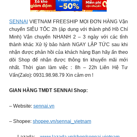
SENNAI
VIETNAM FREESHIP MỌI ĐƠN HÀNG Vận
chuyển SIÊU TỐC 2h (áp dụng với thành phố Hồ Chí
Minh) Vận chuyển NHANH 2 – 3 ngày với các tỉnh
thành khác Xử lý bảo hành NGAY LẬP TỨC sau khi
nhận được phản hồi của khách hàng Bạn hãy ấn theo
dõi Shop để nhận được thông tin khuyến mãi mới
nhất. Thời gian làm việc : 8h – 22h Liên Hệ Tư
Vấn(Zalo): 0931.98.98.79 Xin cảm ơn !
GIAN HÀNG TMĐT SENNAI Shop:
– Website:
sennai.vn
– Shopee:
shopee.vn/sennai_vietnam
– Lazada:
www.lazada.vn/shop/sennai-vietnam
–