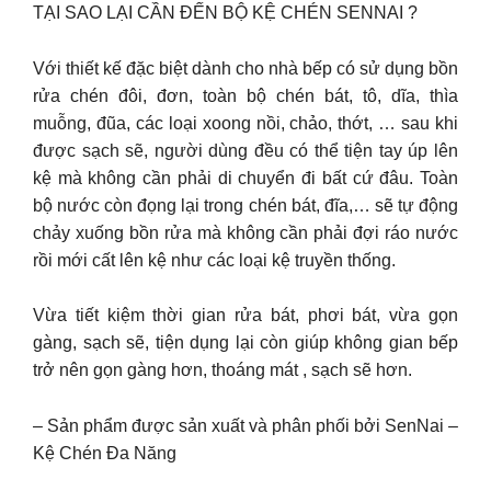
TẠI SAO LẠI CẦN ĐẾN BỘ KỆ CHÉN SENNAI ?
Với thiết kế đặc biệt dành cho nhà bếp có sử dụng bồn
rửa chén đôi, đơn, toàn bộ chén bát, tô, dĩa, thìa
muỗng, đũa, các loại xoong nồi, chảo, thớt, … sau khi
được sạch sẽ, người dùng đều có thể tiện tay úp lên
kệ mà không cần phải di chuyển đi bất cứ đâu. Toàn
bộ nước còn đọng lại trong chén bát, đĩa,… sẽ tự động
chảy xuống bồn rửa mà không cần phải đợi ráo nước
rồi mới cất lên kệ như các loại kệ truyền thống.
Vừa tiết kiệm thời gian rửa bát, phơi bát, vừa gọn
gàng, sạch sẽ, tiện dụng lại còn giúp không gian bếp
trở nên gọn gàng hơn, thoáng mát , sạch sẽ hơn.
– Sản phẩm được sản xuất và phân phối bởi SenNai –
Kệ Chén Đa Năng