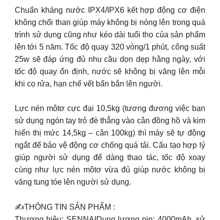
Chuẩn kháng nước IPX4/IPX6 kết hợp động cơ điện
không chổi than giúp máy không bị nóng lên trong quá
trình sử dụng cũng như kéo dài tuổi thọ của sản phẩm
lên tới 5 năm. Tốc độ quay 320 vòng/1 phút, công suất
25w sẽ đáp ứng đủ nhu cầu dọn dẹp hằng ngày, với
tốc độ quay ổn định, nước sẽ không bị văng lên mỗi
khi cọ rửa, hạn chế vết bẩn bắn lên người.
Lực nén môtơ cực đại 10,5kg (tương đương việc bạn
sử dụng ngón tay trỏ đè thẳng vào cân đồng hồ và kim
hiển thị mức 14,5kg – cân 100kg) thì máy sẽ tự động
ngắt để bảo vệ động cơ chống quá tải. Cấu tạo hợp lý
giúp người sử dụng để dàng thao tác, tốc độ xoay
cùng như lực nén môtơ vừa đủ giúp nước không bị
văng tung tóe lên người sử dụng.
✍THÔNG TIN SẢN PHẨM :
Thương hiệu: SENNAI
Dung lượng pin: 4000mAh, sử