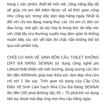
trong 1 sản phẩm, thiết kế mới mẻ, công năng đầy đủ
sẽ giúp chị em tiết kiệm được vô số thời gian cũng
như công sức trong việc dọn dẹp hằng ngày. Nhất là
đối với chị em đang mang thai, các chị em có tiền sử
đau lưng, mỏi gối, da tay hay bị bong tróc do tiếp xúc
với chất tẩy rửa thường xuyên hay đơn giản là không
muốn tiếp xúc với vết bẩn thì chắc hẳn không thể bỏ
qua sản phẩm này.
CHỔI CỌ NHÀ VỆ SINH BỒN CẦU TOILET KHÔNG
DÂY ĐA NĂNG SENNAI sử dụng công nghệ pin
Lithium thân thiện với môi trường, dung lượng cức lớn
lên đến 4000mAh giúp bạn thỏa sức dọn dẹp nhà cửa
chỉ với 1 lần xạc. Thời gian sử dụng của Cây Chà
Điện Vệ Sinh Làm Sạch Nhà Cửa Đa Năng SENNAI
lên đến 100 phút (không tải), 65 – 70 phút khi sử dụng
liên tục thoải mái đáp ứng mọi nhu cầu hằng ngày.