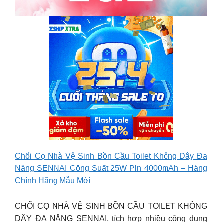
Chổi Cọ Nhà Vệ Sinh Bồn Cầu Toilet Không Dây Đa
Năng SENNAI Công Suất 25W Pin 4000mAh – Hàng
Chính Hãng Mẫu Mới
CHỔI CỌ NHÀ VỆ SINH BỒN CẦU TOILET KHÔNG
DÂY ĐA NĂNG SENNAI, tích hợp nhiều công dụng