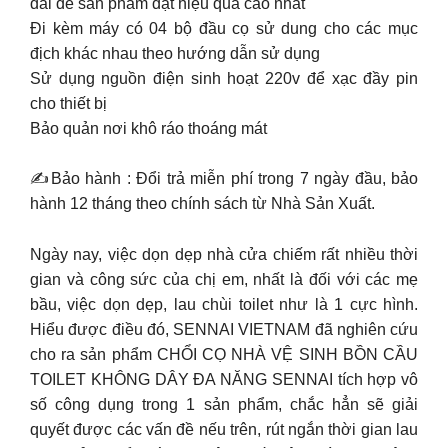
dài để sản phẩm đạt hiệu quả cao nhất
Đi kèm máy có 04 bộ đầu cọ sử dung cho các mục
địch khác nhau theo hướng dẫn sử dụng
Sử dụng nguồn điện sinh hoạt 220v để xạc đầy pin
cho thiết bị
Bảo quản nơi khô ráo thoáng mát
✍Bảo hành : Đổi trả miễn phí trong 7 ngày đầu, bảo
hành 12 tháng theo chính sách từ Nhà Sản Xuất.
Ngày nay, việc dọn dẹp nhà cửa chiếm rất nhiều thời
gian và công sức của chị em, nhất là đối với các mẹ
bầu, việc dọn dẹp, lau chùi toilet như là 1 cực hình.
Hiểu được điều đó, SENNAI VIETNAM đã nghiên cứu
cho ra sản phẩm CHỔI CỌ NHÀ VỆ SINH BỒN CẦU
TOILET KHÔNG DÂY ĐA NĂNG SENNAI tích hợp vô
số công dụng trong 1 sản phẩm, chắc hẳn sẽ giải
quyết được các vấn đề nếu trên, rút ngắn thời gian lau