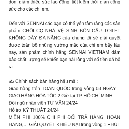
dọn, giảm thiểu sức lao động, tiết kiệm thời gian công
sức cho các chị em.
Đến với SENNAI các bạn có thể yên tâm rằng các sản
phẩm CHỔI CỌ NHÀ VỆ SINH BỒN CẦU TOILET
KHÔNG DÂY ĐA NĂNG của chúng tôi sẽ giải quyết
được toàn bộ những vướng mắc của chị em bấy lâu
nay, sản phẩm chính hãng SENNAI VIETNAM đảm
bảo chất lượng sẽ khiến bạn hài lòng với số tiền đã bỏ
ra.
✍ Chính sách bán hàng hậu mãi:
Giao hàng trên TOÀN QUỐC trong vòng 03 NGÀY –
GIAO HÀNG HỎA TỐC 2 Giờ tại TP HỒ CHÍ MINH
Đội ngũ nhân viên TƯ VẤN 24/24
Hỗ trợ KỸ THUẬT 24/24
MIỄN PHÍ 100% CHI PHÍ ĐỔI TRẢ HÀNG, HOÀN
HÀNG,…
GIẢI QUYẾT KHIẾU NẠI trong vòng 1 PHÚT