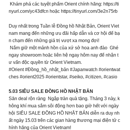
Khám phá các tuyệt phẩm Orient chính hãng: https://ti
nyurl.com/yc43dfcn hoặc https://tinyurl.com/3e2n75rb
Duy nhất trong Tuần lễ Đồng hồ Nhật Bản, Orient Viet
nam mang đến những ưu đãi hấp dẫn và cơ hội để bạ
n chạm đến những giá trị vượt xa mong đợi!
Nắm giữ một mảnh hồn của xứ sở hoa anh đào Ghé
ngay showroom hoặc liên hệ ngay hôm nay để nhận t
ư vấn độc quyền từ Orient Vietnam.
#Orient #Đồng_hồ_nhật_bản #Japanwatch #orientwat
ches #orient2025 #orientstar, #seiko, #citizen, #casio
5.03 SIÊU SALE ĐỒNG HỒ NHẬT BẢN
Săn deal rộn ràng Ngập tràn quà tặng. Tháng 3 này, k
hông khí mua sắm sôi động hơn bao giờ hết với ngày
hội SIÊU SALE ĐỒNG HỒ NHẬT BẢN diễn ra duy nh
ất ngày 15.03 trên các gian hàng thương mại điện tử c
hính hãng của Orient Vietnam!