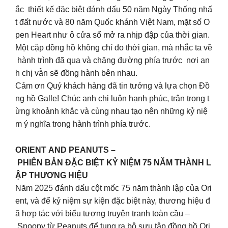
ắc thiết kế đặc biệt đánh dấu 50 năm Ngày Thống nhấ
t đất nước và 80 năm Quốc khánh Việt Nam, mặt số O
pen Heart như ô cửa sổ mở ra nhịp đập của thời gian.
Một cặp đồng hồ không chỉ đo thời gian, mà nhắc ta về
hành trình đã qua và chặng đường phía trước nơi an
h chị vẫn sẽ đồng hành bên nhau.
Cảm ơn Quý khách hàng đã tin tưởng và lựa chọn Đồ
ng hồ Galle! Chúc anh chị luôn hạnh phúc, trân trọng t
ừng khoảnh khắc và cùng nhau tạo nên những kỷ niệ
m ý nghĩa trong hành trình phía trước.
ORIENT AND PEANUTS –
PHIÊN BẢN ĐẶC BIỆT KỶ NIỆM 75 NĂM THÀNH L
ẬP THƯƠNG HIỆU
Năm 2025 đánh dấu cột mốc 75 năm thành lập của Ori
ent, và để kỷ niệm sự kiện đặc biệt này, thương hiệu đ
ã hợp tác với biểu tượng truyện tranh toàn cầu –
Snoopy từ Peanuts để tung ra bộ sưu tập đồng hồ Ori