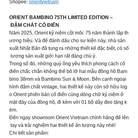
Shopee:
orientvietnam
ORIENT BAMBINO 75TH LIMITED EDITION –
ĐẬM CHẤT CỔ ĐIỂN
Năm 2025, Orient kỷ niệm cột mốc 75 năm thành lập th
ương hiệu. Và để đánh dấu cho sự kiện này, nhà sản
xuất Nhật Bản đã tung ra những thiết kế đặc biệt, có số
lượng sản xuất giới hạn rất đáng chú ý.
Trong số đó, những quý ông yêu thích phong cách cổ
điển chắc chắn không thể bỏ lỡ hai mẫu đồng hồ Bam
bino 38mm và Bambino Sun & Moon. Bên cạnh ngoại
hình đậm chất vintage, hai thiết kế này còn sở hữu log
o Orient phiên bản cổ điển cùng dòng chữ kỷ niệm ở
mặt đáy của đồng hồ, đi kèm với 01 bộ dây đeo tặng k
èm.
Đến ngay showroom Orient Vietnam chính hãng để lên
tay và trải nghiệm hai thiết kế ấn tượng này nhé!
Chi tiết sản phẩm: