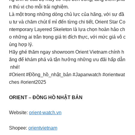
n thú vị cho mỗi trải nghiệm.
Là một trong những dòng chủ lực của hãng, với sự đầ
u tư và chăm chút tỉ mỉ đến từng chi tiết, Orient Star Co
ntemporary Layered Skeleton là lựa chọn hoàn hảo ch
o những ai trân trọng giá trị đích thực, với mức giá vô c
ùng hợp lý.
Hãy ghé thăm ngay showroom Orient Vietnam chính h
ãng để khám phá và tận hưởng những ưu đãi hấp dẫn
nhé!
#Orient #Đồng_hồ_nhật_bản #Japanwatch #orientwat
ches #orient2025
ORIENT – ĐỒNG HỒ NHẬT BẢN
Website:
orient-watch.vn
Shopee:
orientvietnam