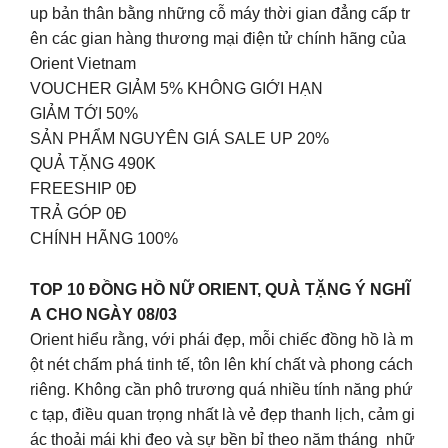
up bản thân bằng những cỗ máy thời gian đẳng cấp tr
ên các gian hàng thương mại điện tử chính hãng của
Orient Vietnam
VOUCHER GIẢM 5% KHÔNG GIỚI HẠN
GIẢM TỚI 50%
SẢN PHẨM NGUYÊN GIÁ SALE UP 20%
QUẢ TẶNG 490K
FREESHIP 0Đ
TRẢ GÓP 0Đ
CHÍNH HÃNG 100%
TOP 10 ĐỒNG HỒ NỮ ORIENT, QUÀ TẶNG Ý NGHĨ
A CHO NGÀY 08/03
Orient hiểu rằng, với phái đẹp, mỗi chiếc đồng hồ là m
ột nét chấm phá tinh tế, tôn lên khí chất và phong cách
riêng. Không cần phô trương quá nhiều tính năng phứ
c tạp, điều quan trọng nhất là vẻ đẹp thanh lịch, cảm gi
ác thoải mái khi đeo và sự bền bỉ theo năm tháng nhữ