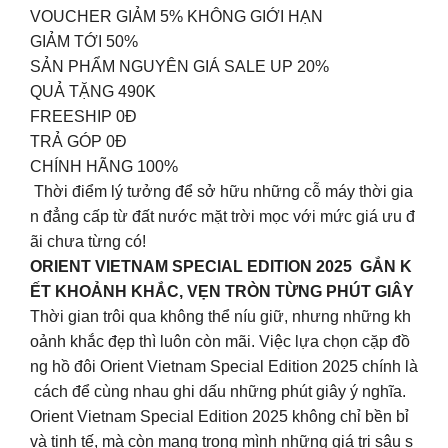
VOUCHER GIẢM 5% KHÔNG GIỚI HẠN
GIẢM TỚI 50%
SẢN PHẨM NGUYÊN GIÁ SALE UP 20%
QUẢ TẶNG 490K
FREESHIP 0Đ
TRẢ GÓP 0Đ
CHÍNH HÃNG 100%
Thời điểm lý tưởng để sở hữu những cỗ máy thời gia
n đẳng cấp từ đất nước mặt trời mọc với mức giá ưu đ
ãi chưa từng có!
ORIENT VIETNAM SPECIAL EDITION 2025 GẮN K
ẾT KHOẢNH KHẮC, VẸN TRÒN TỪNG PHÚT GIÂY
Thời gian trôi qua không thể níu giữ, nhưng những kh
oảnh khắc đẹp thì luôn còn mãi. Việc lựa chọn cặp đồ
ng hồ đôi Orient Vietnam Special Edition 2025 chính là
cách để cùng nhau ghi dấu những phút giây ý nghĩa.
Orient Vietnam Special Edition 2025 không chỉ bền bỉ
và tinh tế, mà còn mang trong mình những giá trị sâu s