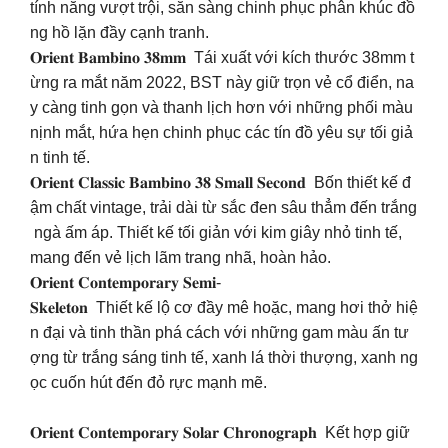
tính năng vượt trội, sẵn sàng chinh phục phân khúc đồ
ng hồ lặn đầy cạnh tranh.
𝐎𝐫𝐢𝐞𝐧𝐭 𝐁𝐚𝐦𝐛𝐢𝐧𝐨 𝟑𝟖𝐦𝐦 Tái xuất với kích thước 38mm t
ừng ra mắt năm 2022, BST này giữ trọn vẻ cổ điển, na
y càng tinh gọn và thanh lịch hơn với những phối màu
nịnh mắt, hứa hẹn chinh phục các tín đồ yêu sự tối giả
n tinh tế.
𝐎𝐫𝐢𝐞𝐧𝐭 𝐂𝐥𝐚𝐬𝐬𝐢𝐜 𝐁𝐚𝐦𝐛𝐢𝐧𝐨 𝟑𝟖 𝐒𝐦𝐚𝐥𝐥 𝐒𝐞𝐜𝐨𝐧𝐝 Bốn thiết kế đ
ậm chất vintage, trải dài từ sắc đen sâu thẳm đến trắng
ngà ấm áp. Thiết kế tối giản với kim giây nhỏ tinh tế,
mang đến vẻ lịch lãm trang nhã, hoàn hảo.
𝐎𝐫𝐢𝐞𝐧𝐭 𝐂𝐨𝐧𝐭𝐞𝐦𝐩𝐨𝐫𝐚𝐫𝐲 𝐒𝐞𝐦𝐢-
𝐒𝐤𝐞𝐥𝐞𝐭𝐨𝐧 Thiết kế lộ cơ đầy mê hoặc, mang hơi thở hiệ
n đại và tinh thần phá cách với những gam màu ấn tư
ợng từ trắng sáng tinh tế, xanh lá thời thượng, xanh ng
ọc cuốn hút đến đỏ rực mạnh mẽ.
𝐎𝐫𝐢𝐞𝐧𝐭 𝐂𝐨𝐧𝐭𝐞𝐦𝐩𝐨𝐫𝐚𝐫𝐲 𝐒𝐨𝐥𝐚𝐫 𝐂𝐡𝐫𝐨𝐧𝐨𝐠𝐫𝐚𝐩𝐡 Kết hợp giữ