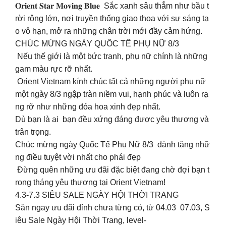
𝐎𝐫𝐢𝐞𝐧𝐭 𝐒𝐭𝐚𝐫 𝐌𝐨𝐯𝐢𝐧𝐠 𝐁𝐥𝐮𝐞 Sắc xanh sâu thẳm như bầu t
rời rộng lớn, nơi truyền thống giao thoa với sự sáng tạ
o vô hạn, mở ra những chân trời mới đầy cảm hứng.
CHÚC MỪNG NGÀY QUỐC TẾ PHỤ NỮ 8/3
Nếu thế giới là một bức tranh, phụ nữ chính là những
gam màu rực rỡ nhất.
Orient Vietnam kính chúc tất cả những người phụ nữ
một ngày 8/3 ngập tràn niềm vui, hạnh phúc và luôn rạ
ng rỡ như những đóa hoa xinh đẹp nhất.
Dù bạn là ai bạn đều xứng đáng được yêu thương và
trân trọng.
Chúc mừng ngày Quốc Tế Phụ Nữ 8/3 dành tặng nhữ
ng điều tuyệt vời nhất cho phái đẹp
Đừng quên những ưu đãi đặc biệt đang chờ đợi bạn t
rong tháng yêu thương tại Orient Vietnam!
4.3-7.3 SIÊU SALE NGÀY HỘI THỜI TRANG
Săn ngay ưu đãi đỉnh chưa từng có, từ 04.03 07.03, S
iêu Sale Ngày Hội Thời Trang, level-