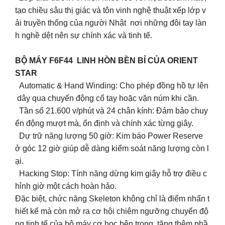
tạo chiều sâu thị giác và tôn vinh nghệ thuật xếp lớp v
ải truyền thống của người Nhật nơi những đôi tay làn
h nghề dệt nên sự chính xác và tinh tế.
BỘ MÁY F6F44 LINH HỒN BỀN BỈ CỦA ORIENT
STAR
Automatic & Hand Winding: Cho phép đồng hồ tự lên
dây qua chuyển động cổ tay hoặc vặn núm khi cần.
Tần số 21.600 v/phút và 24 chân kính: Đảm bảo chuy
ển động mượt mà, ổn định và chính xác từng giây.
Dự trữ năng lượng 50 giờ: Kim báo Power Reserve
ở góc 12 giờ giúp dễ dàng kiểm soát năng lượng còn l
ại.
Hacking Stop: Tính năng dừng kim giây hỗ trợ điều c
hỉnh giờ một cách hoàn hảo.
Đặc biệt, chức năng Skeleton không chỉ là điểm nhấn t
hiết kế mà còn mở ra cơ hội chiêm ngưỡng chuyển độ
ng tinh tế của bộ máy cơ học bên trong, tăng thêm phầ