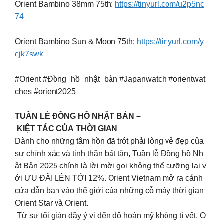
Orient Bambino 38mm 75th:
https://tinyurl.com/u2p5nc
74
Orient Bambino Sun & Moon 75th:
https://tinyurl.com/y
cjk7swk
#Orient #Đồng_hồ_nhật_bản #Japanwatch #orientwat
ches #orient2025
TUẦN LỄ ĐỒNG HỒ NHẬT BẢN –
KIỆT TÁC CỦA THỜI GIAN
Dành cho những tâm hồn đã trót phải lòng vẻ đẹp của
sự chính xác và tinh thần bất tận, Tuần lễ Đồng hồ Nh
ật Bản 2025 chính là lời mời gọi không thể cưỡng lại v
ới ƯU ĐÃI LÊN TỚI 12%. Orient Vietnam mở ra cánh
cửa dẫn bạn vào thế giới của những cỗ máy thời gian
Orient Star và Orient.
Từ sự tối giản đầy ý vị đến độ hoàn mỹ không tì vết, O