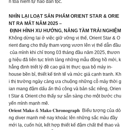
n tỏa niềm tự hào dân tộc.
NHÌN LẠI LOẠT SẢN PHẨM ORIENT STAR & ORIE
NT RA MẮT NĂM 2025 –
ĐỊNH HÌNH XU HƯỚNG, NÂNG TẦM TRẢI NGHIỆM
Không dừng lại ở việc giữ vững vị thế, Orient Star & O
rient đang cho thấy tham vọng vươn lên vị thế dẫn đầu
của mình khi chỉ trong 03 tháng đầu năm 2025, thươn
g hiệu đã liên tục trình làng những mẫu đồng hồ mới, k
hẳng định triết lý đề cao giá trị thực qua bộ máy in-
house bền bỉ, thiết kế tinh tế và mức giá cạnh tranh. Kh
i thị trường ngày càng ưa chuộng những cỗ máy thời g
ian mang đậm dấu ấn thủ công và bản sắc riêng, Orien
t Star & Orient cho thấy sự sẵn sàng cho một bước chu
yển mình mạnh mẽ.
𝐎𝐫𝐢𝐞𝐧𝐭 𝐌𝐚𝐤𝐨 & 𝐌𝐚𝐤𝐨 𝐂𝐡𝐫𝐨𝐧𝐨𝐠𝐫𝐚𝐩𝐡 Biểu tượng của dò
ng diver mạnh mẽ nay khoác lên những sắc màu đầy
mới lạ, cuốn hút, kết hợp thiết kế đậm chất thể thao và