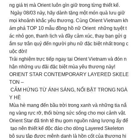
ng giá trị mà Orient luôn gìn giữ trong từng thiết kế.
Ngày 08/03 này, hãy dành tặng một món quà lưu giữ
mọi khoảnh khắc yêu thương. Cùng Orient Vietnam kh
ám phá TOP 10 mẫu đồng hồ nữ Orient những tuyệt t
ác nhỏ gọn, thanh lịch và đầy cảm xúc, thay bạn gửi g
ắm sự trân quý đến người phụ nữ đặc biệt nhất trong c
uộc đời!
Trải nghiệm trực tiếp ngay tại Orient Vietnam và đón n
hận những ưu đãi đặc biệt mùa yêu thương này!
ORIENT STAR CONTEMPORARY LAYERED SKELE
TON –
CẢM HỨNG TỪ ÁNH SÁNG, NỔI BẬT TRONG NGÀ
Y HÈ
Mùa hè mang đến bầu trời trong xanh và những tia nắ
ng vàng rực rỡ, thổi bừng sức sống cho mọi cảnh vật.
Orient Star đã tinh tế thu gom nguồn năng lượng ấy để
tạo nên thiết kế độc đáo cho dòng Layered Skeleton
bộ sưu tập được mệnh danh là hồn cốt của thương hi