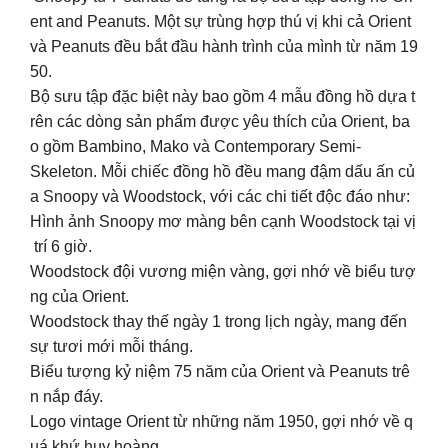
ent and Peanuts. Một sự trùng hợp thú vị khi cả Orient
và Peanuts đều bắt đầu hành trình của mình từ năm 19
50.
Bộ sưu tập đặc biệt này bao gồm 4 mẫu đồng hồ dựa t
rên các dòng sản phẩm được yêu thích của Orient, ba
o gồm Bambino, Mako và Contemporary Semi-
Skeleton. Mỗi chiếc đồng hồ đều mang đậm dấu ấn củ
a Snoopy và Woodstock, với các chi tiết độc đáo như:
Hình ảnh Snoopy mơ màng bên cạnh Woodstock tại vị
trí 6 giờ.
Woodstock đội vương miện vàng, gợi nhớ về biểu tượ
ng của Orient.
Woodstock thay thế ngày 1 trong lịch ngày, mang đến
sự tươi mới mỗi tháng.
Biểu tượng kỷ niệm 75 năm của Orient và Peanuts trê
n nắp đáy.
️Logo vintage Orient từ những năm 1950, gợi nhớ về q
uá khứ huy hoàng.