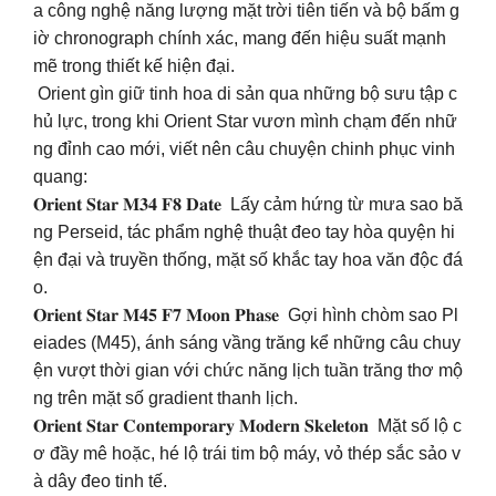
a công nghệ năng lượng mặt trời tiên tiến và bộ bấm g
iờ chronograph chính xác, mang đến hiệu suất mạnh
mẽ trong thiết kế hiện đại.
Orient gìn giữ tinh hoa di sản qua những bộ sưu tập c
hủ lực, trong khi Orient Star vươn mình chạm đến nhữ
ng đỉnh cao mới, viết nên câu chuyện chinh phục vinh
quang:
𝐎𝐫𝐢𝐞𝐧𝐭 𝐒𝐭𝐚𝐫 𝐌𝟑𝟒 𝐅𝟖 𝐃𝐚𝐭𝐞 Lấy cảm hứng từ mưa sao bă
ng Perseid, tác phẩm nghệ thuật đeo tay hòa quyện hi
ện đại và truyền thống, mặt số khắc tay hoa văn độc đá
o.
𝐎𝐫𝐢𝐞𝐧𝐭 𝐒𝐭𝐚𝐫 𝐌𝟒𝟓 𝐅𝟕 𝐌𝐨𝐨𝐧 𝐏𝐡𝐚𝐬𝐞 Gợi hình chòm sao Pl
eiades (M45), ánh sáng vầng trăng kể những câu chuy
ện vượt thời gian với chức năng lịch tuần trăng thơ mộ
ng trên mặt số gradient thanh lịch.
𝐎𝐫𝐢𝐞𝐧𝐭 𝐒𝐭𝐚𝐫 𝐂𝐨𝐧𝐭𝐞𝐦𝐩𝐨𝐫𝐚𝐫𝐲 𝐌𝐨𝐝𝐞𝐫𝐧 𝐒𝐤𝐞𝐥𝐞𝐭𝐨𝐧 Mặt số lộ c
ơ đầy mê hoặc, hé lộ trái tim bộ máy, vỏ thép sắc sảo v
à dây đeo tinh tế.