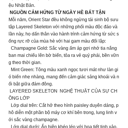
ệu Nhật Bản.
NGUỒN CẢM HỨNG TỪ NGÀY HÈ BẤT TẬN
Mỗi năm, Orient Star đều không ngừng tái sinh bộ sưu
tập Layered Skeleton với những phối màu độc đáo và
lần này, họ dấn thân vào hành trình cảm hứng từ sức s
ống rực rỡ của mùa hè với hai gam màu đối lập:
Champagne Gold: Sắc vàng ấm áp gợi nhớ tia nắng
ban mai chiếu lên bờ biển, tỏa ra vẻ quý phái, bền vữn
g theo thời gian.
Mint Green: Tông màu xanh ngọc tươi mát như làn gi
ó biển nhẹ nhàng, mang đến cảm giác sảng khoái và n
ổi bật giữa đám đông.
LAYERED SKELETON NGHỆ THUẬT CỦA SỰ CH
ỒNG LỚP
Lớp dial trên: Cắt hở theo hình paisley duyên dáng, p
hô diễn một phần bộ máy cơ khí bên trong, lung linh v
ới sắc vàng champagne.
Lớp dial dưới: Ẩn hiện khéo léo với họa tiết tinh xảo,