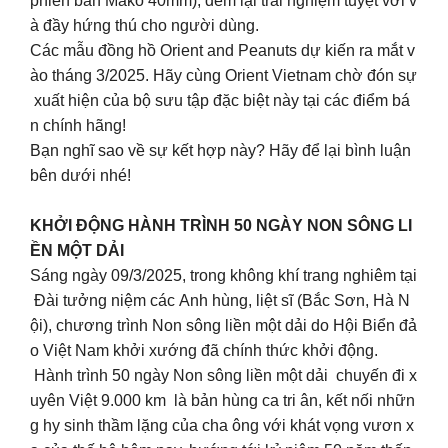
phiên bản Mako 40mm), đem lại trải nghiệm tuyệt vời v
à đầy hứng thú cho người dùng.
Các mẫu đồng hồ Orient and Peanuts dự kiến ra mắt v
ào tháng 3/2025. Hãy cùng Orient Vietnam chờ đón sự
xuất hiện của bộ sưu tập đặc biệt này tại các điểm bá
n chính hãng!
Bạn nghĩ sao về sự kết hợp này? Hãy để lại bình luận
bên dưới nhé!
KHỞI ĐỘNG HÀNH TRÌNH 50 NGÀY NON SÔNG LI
ỀN MỘT DẢI
Sáng ngày 09/3/2025, trong không khí trang nghiêm tại
Đài tưởng niệm các Anh hùng, liệt sĩ (Bắc Sơn, Hà N
ội), chương trình Non sông liền một dải do Hội Biển đả
o Việt Nam khởi xướng đã chính thức khởi động.
Hành trình 50 ngày Non sông liền một dải chuyến đi x
uyên Việt 9.000 km là bản hùng ca tri ân, kết nối nhữn
g hy sinh thầm lặng của cha ông với khát vọng vươn x