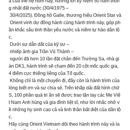
a của thế hệ hôm nay, hướng tới kỷ niệm 50 năm thốn
g nhất đất nước (30/4/1975 –
30/4/2025). Đồng hồ Galle, thương hiệu Orient Star và
Orient vinh dự đồng hành cùng hành trình này, góp ph
ần khắc sâu tinh thần yêu nước và niềm tự hào dân tộ
c.
Dưới sự dẫn dắt của kỹ sư –
nhiếp ảnh gia Trần Vũ Thành –
người đã hơn 10 lần đặt chân đến Trường Sa, nhà gi
àn DK1, hành trình sẽ chạm đến 20 cột mốc quốc gia,
4 điểm cực thiêng liêng của Tổ quốc.
Không chỉ là một chuyến đi, đây còn là hành trình của
lòng biết ơn và sự chia sẻ. Trên khắp dải đất hình chữ
S, 100 phần quà tri ân sẽ được trao tận tay các Mẹ Việ
t Nam Anh hùng và gia đình liệt sĩ, như lời nhắc nhở v
ề những hy sinh cao cả và tinh thần bất diệt của dân tộ
c.
Hãy cùng Orient Vietnam dõi theo hành trình này và la