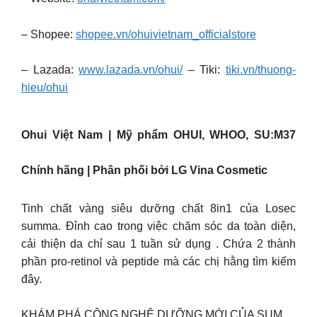
– Shopee:
shopee.vn/ohuivietnam_officialstore
– Lazada:
www.lazada.vn/ohui/
– Tiki:
tiki.vn/thuong-
hieu/ohui
Ohui Việt Nam | Mỹ phẩm OHUI, WHOO, SU:M37
Chính hãng | Phân phối bởi LG Vina Cosmetic
Tinh chất vàng siêu dưỡng chất 8in1 của Losec
summa. Đỉnh cao trong việc chăm sóc da toàn diện,
cải thiện da chỉ sau 1 tuần sử dụng . Chứa 2 thành
phần pro-retinol và peptide mà các chị hằng tìm kiếm
đây.
KHÁM PHÁ CÔNG NGHỆ DƯỠNG MỚI CỦA SUM