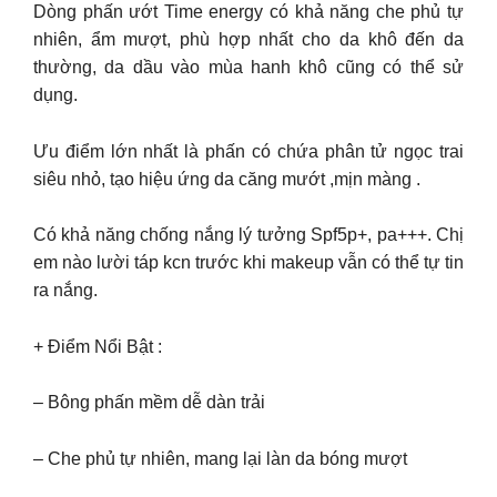
Dòng phấn ướt Time energy có khả năng che phủ tự
nhiên, ẩm mượt, phù hợp nhất cho da khô đến da
thường, da dầu vào mùa hanh khô cũng có thể sử
dụng.
Ưu điểm lớn nhất là phấn có chứa phân tử ngọc trai
siêu nhỏ, tạo hiệu ứng da căng mướt ,mịn màng .
Có khả năng chống nắng lý tưởng Spf5p+, pa+++. Chị
em nào lười táp kcn trước khi makeup vẫn có thể tự tin
ra nắng.
+ Điểm Nổi Bật :
– Bông phấn mềm dễ dàn trải
– Che phủ tự nhiên, mang lại làn da bóng mượt