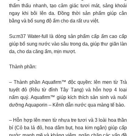
thẩm thấu nhanh, tạo cảm giác tươi mát, sảng khoái
ngay khi bôi lên da. Đồng thời sản phẩm giúp cân
bằng và bổ sung độ ẩm cho da rất ưu việt.
Su:m37 Water-full là dòng sản phẩm cấp ẩm cao cấp
giúp bổ sung nước vào sâu trong da, giúp thư giãn làn
da, cho da căng ẩm, mịn mượt.
Thành phần:
– Thành phần Aquafirm™ độc quyền: lên men từ Trà
tuyết đỏ (Rêu từ đỉnh Tây Tạng) và hỗn hợp 4 loại
nấm quý. Aquafirm™ giúp kích thích sản sinh và nuôi
dưỡng Aquaporin – Kênh dẫn nước qua màng tế bào.
– Hỗn hợp lên men từ nhựa tre tươi và 3 loài hoa thần
bí (Cỏ ba lá đỏ, hoa dâm bụt, hoa kim ngân) giúp cấp
nước mạnh mẽ và kháng viêm, ngăn chặn các vấn đề