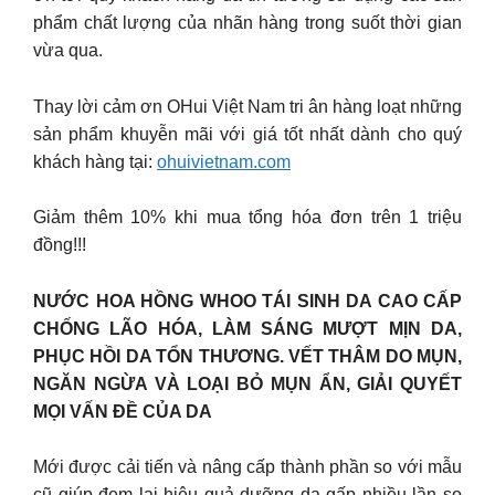
phẩm chất lượng của nhãn hàng trong suốt thời gian
vừa qua.
Thay lời cảm ơn OHui Việt Nam tri ân hàng loạt những
sản phẩm khuyễn mãi với giá tốt nhất dành cho quý
khách hàng tại:
ohuivietnam.com
Giảm thêm 10% khi mua tổng hóa đơn trên 1 triệu
đồng!!!
NƯỚC HOA HỒNG WHOO TÁI SINH DA CAO CẤP
CHỐNG LÃO HÓA, LÀM SÁNG MƯỢT MỊN DA,
PHỤC HỒI DA TỔN THƯƠNG. VẾT THÂM DO MỤN,
NGĂN NGỪA VÀ LOẠI BỎ MỤN ẨN, GIẢI QUYẾT
MỌI VẤN ĐỀ CỦA DA
Mới được cải tiến và nâng cấp thành phần so với mẫu
cũ giúp đem lại hiệu quả dưỡng da gấp nhiều lần so