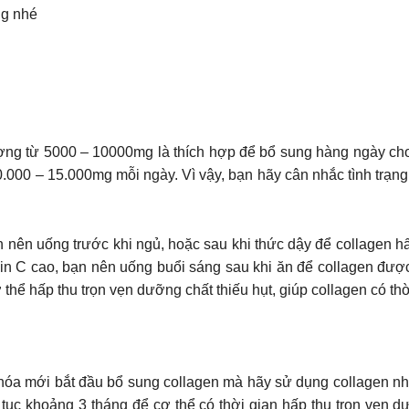
ng nhé
ng từ 5000 – 10000mg là thích hợp để bổ sung hàng ngày cho c
.000 – 15.000mg mỗi ngày. Vì vậy, bạn hãy cân nhắc tình trạn
 nên uống trước khi ngủ, hoặc sau khi thức dậy để collagen hấp
 C cao, bạn nên uống buổi sáng sau khi ăn để collagen được 
 thể hấp thu trọn vẹn dưỡng chất thiếu hụt, giúp collagen có thờ
hóa mới bắt đầu bổ sung collagen mà hãy sử dụng collagen nh
n tục khoảng 3 tháng để cơ thể có thời gian hấp thụ trọn vẹn d