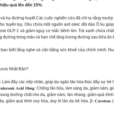
hiệu quả lên đến 15%:
 và hạ đường huyết Các cuộc nghiên cứu đã chỉ ra rằng mướp 
ư tuyến tụy. Oliu chứa một nguồn axit oleic dồi dào Ô liu giú
mone GLP-1 và giảm nguy cơ mắc bệnh tim. Trà xanh chứa chất
ợng đường trong máu và hạn chế tăng lượng đường sau bữa ăn 
 bạn biết lắng nghe và cân bằng sức khoẻ của chính mình. N
 Nucos Nhật Bản?
OEnzyme Q10: Làm đầy các nếp nhăn, giúp da ngăn lão hóa thúc đẩy s
𝐚𝐥𝐮𝐫𝐨𝐧𝐢𝐜 𝐀𝐜𝐢𝐝 𝟏𝟎𝐦𝐠: Chống lão hóa, làm sáng da, giảm nám, g
𝐄: Bổ sung dưỡng chất cho da, giảm nám, tàn nhang, giảm quá trình
 da, giảm quá trình oxy hóa, duy trì làn da trẻ hóa. β- 𝐂𝐚𝐫𝐨𝐭𝐞