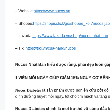
– Website:
https://www.nucos.vn
– Shopee:
https://shopii.click/go/shopee_kol?nucos.ja
– Lazada:
https://www.lazada.vn/shop/nucos-nhat-ban
– Tiki:
https://tiki.vn/cua-hang/nucos
Nucos Nhật Bản hiểu được rằng, phái đẹp luôn gặ
1 VIÊN MỖI NGÀY GIÚP GIẢM 15% NGUY CƠ BỆ
𝐍𝐮𝐜𝐨𝐬 𝐃𝐢𝐚𝐛𝐞𝐭𝐞𝐬 là sản phẩm được nghiên cứ
định đường huyết mỗi ngày, tốt cho tim mạch và tăng 
Nucos Diabetes chính là một trợ thủ vô cùng đắc 