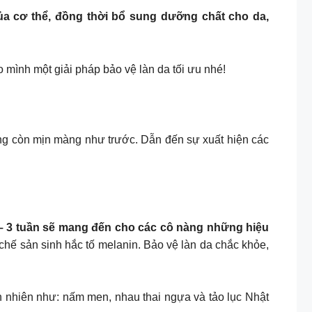
ng của cơ thể, đồng thời bổ sung dưỡng chất cho da,
mình một giải pháp bảo vệ làn da tối ưu nhé!
ông còn mịn màng như trước. Dẫn đến sự xuất hiện các
2 – 3 tuần sẽ mang đến cho các cô nàng những hiệu
hế sản sinh hắc tố melanin. Bảo vệ làn da chắc khỏe,
n nhiên như: nấm men, nhau thai ngựa và tảo lục Nhật