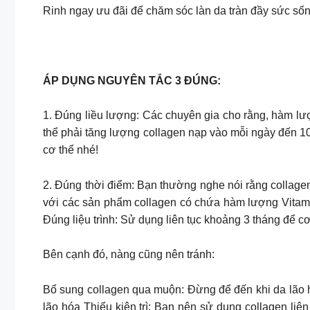
Rinh ngay ưu đãi để chăm sóc làn da tràn đầy sức số
ÁP DỤNG NGUYÊN TẮC 3 ĐÚNG:
1. Đúng liều lượng: Các chuyên gia cho rằng, hàm lượ
thể phải tăng lượng collagen nạp vào mỗi ngày đến 10
cơ thể nhé!
2. Đúng thời điểm: Bạn thường nghe nói rằng collagen
với các sản phẩm collagen có chứa hàm lượng Vitamin
Đúng liệu trình: Sử dụng liên tục khoảng 3 tháng để cơ
Bên cạnh đó, nàng cũng nên tránh:
Bổ sung collagen qua muộn: Đừng để đến khi da lão 
lão hóa Thiếu kiên trì: Bạn nên sử dụng collagen liê