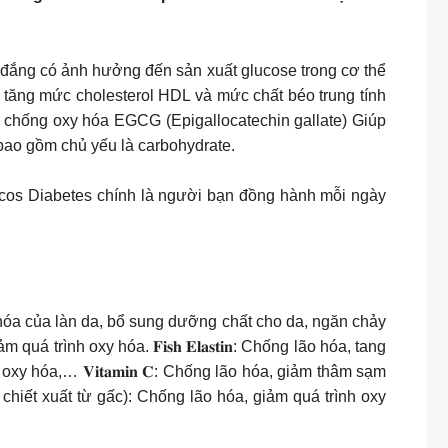
đắng có ảnh hưởng đến sản xuất glucose trong cơ thể
p tăng mức cholesterol HDL và mức chất béo trung tính
 chống oxy hóa EGCG (Epigallocatechin gallate) Giúp
bao gồm chủ yếu là carbohydrate.
ucos Diabetes chính là người bạn đồng hành mỗi ngày
ự trẻ hóa của làn da, bổ sung dưỡng chất cho da, ngăn chảy
iảm quá trình oxy hóa. 𝐅𝐢𝐬𝐡 𝐄𝐥𝐚𝐬𝐭𝐢𝐧: Chống lão hóa, tang
 oxy hóa,… 𝐕𝐢𝐭𝐚𝐦𝐢𝐧 𝐂: Chống lão hóa, giảm thâm sạm
𝐧𝐞 ( chiết xuất từ gấc): Chống lão hóa, giảm quá trình oxy