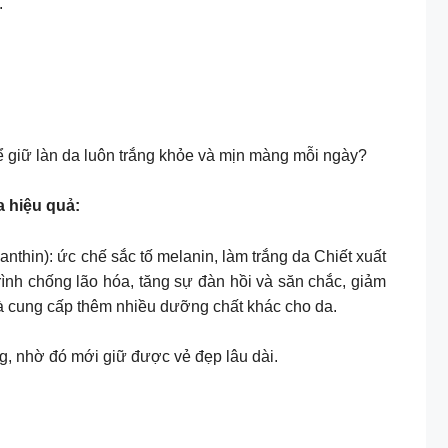
.
ể giữ làn da luôn trắng khỏe và mịn màng mỗi ngày?
a hiệu quả:
thin): ức chế sắc tố melanin, làm trắng da Chiết xuất
rình chống lão hóa, tăng sự đàn hồi và săn chắc, giảm
à cung cấp thêm nhiều dưỡng chất khác cho da.
ng, nhờ đó mới giữ được vẻ đẹp lâu dài.