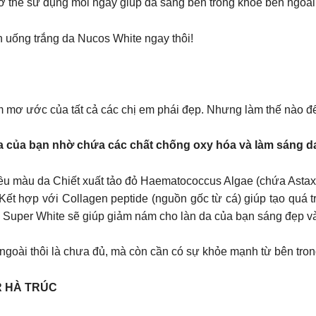
 cơ thể sử dụng mỗi ngày giúp da sáng bên trong khỏe bên ngoài
 uống trắng da Nucos White ngay thôi!
ềm mơ ước của tất cả các chị em phái đẹp. Nhưng làm thế nào đ
da của bạn nhờ chứa các chất chống oxy hóa và làm sáng d
đều màu da Chiết xuất tảo đỏ Haematococcus Algae (chứa Astaxan
 Kết hợp với Collagen peptide (nguồn gốc từ cá) giúp tạo quá t
 Super White sẽ giúp giảm nám cho làn da của bạn sáng đẹp v
 ngoài thôi là chưa đủ, mà còn cần có sự khỏe mạnh từ bên tro
R HÀ TRÚC