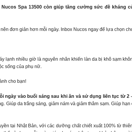
𝟓𝟎𝟎𝐦𝐠, Nucos Spa 13500 còn giúp tăng cường sức đề khá
 nên đơn giản hơn mỗi ngày. Inbox Nucos ngay để lựa chọn cho 
áy lạnh nhiều giờ là nguyên nhân khiến làn da bị khô sạm kh
uộc sống của phụ nữ.
dành cho bạn!
i ngày vào buổi sáng sau khi ăn và sử dụng liên tục từ 
ng. Giúp da trắng sáng, giảm nám và giảm thâm sạm. Giúp hạn c
ền tại Nhật Bản, với các dưỡng chất chiết xuất 100% từ thiê