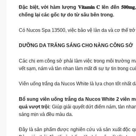
Đặc biệt, với hàm lượng 𝐕𝐢𝐭𝐚𝐦𝐢𝐧 𝐂 lên đến 
chống lại các gốc tự do từ sâu bên trong.
Có Nucos Spa 13500, việc bảo vệ làn da và cơ thể trở
DƯỠNG DA TRẮNG SÁNG CHO NÀNG CÔNG SỞ
Các chị em công sở phải làm việc trong môi trường m
vết sạm, nám và tàn nhan làm mất đi sự tự tin trong c
Viên uống trắng da Nucos White là lựa chọn tốt nhất 
Bổ sung viên uống trắng da Nucos White 2 viên mỗ
quả vượt trội:
Giúp giải quyết dứt điểm nám, tàn nha
sáng mịn và đều màu da.
Đây là sản phẩm được nghiên cứu và sản xuất độc quy