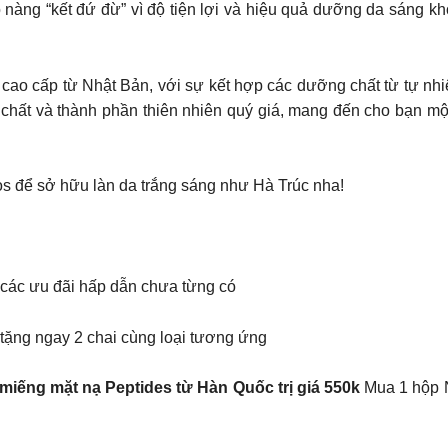
 nàng “kết đứ đừ” vì độ tiện lợi và hiệu quả dưỡng da sáng kh
ao cấp từ Nhật Bản, với sự kết hợp các dưỡng chất từ tự nhiê
hất và thành phần thiên nhiên quý giá, mang đến cho bạn một
s để sở hữu làn da trắng sáng như Hà Trúc nha!
 các ưu đãi hấp dẫn chưa từng có
ặng ngay 2 chai cùng loại tương ứng
iếng mặt nạ Peptides từ Hàn Quốc trị giá 550k
Mua 1 hộp N