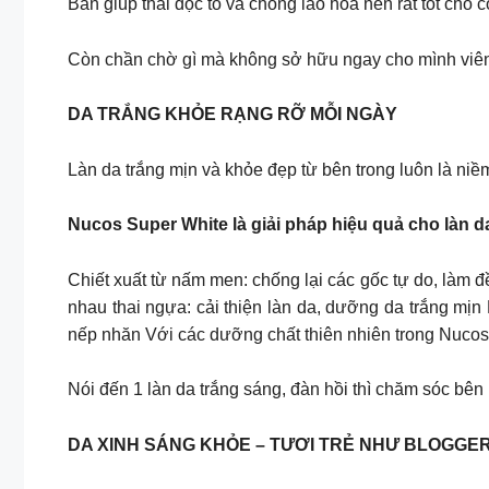
Bản giúp thải độc tố và chống lão hóa nên rất tốt cho
Còn chần chờ gì mà không sở hữu ngay cho mình viên
DA TRẮNG KHỎE RẠNG RỠ MỖI NGÀY
Làn da trắng mịn và khỏe đẹp từ bên trong luôn là ni
Nucos Super White là giải pháp hiệu quả cho làn 
Chiết xuất từ nấm men: chống lại các gốc tự do, làm 
nhau thai ngựa: cải thiện làn da, dưỡng da trắng mịn
nếp nhăn Với các dưỡng chất thiên nhiên trong Nucos
Nói đến 1 làn da trắng sáng, đàn hồi thì chăm sóc bên
DA XINH SÁNG KHỎE – TƯƠI TRẺ NHƯ BLOGGE