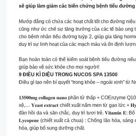
sẽ giúp làm giảm các biến chứng bệnh tiểu đường 
Mướp đắng có chứa các hoạt chất tốt cho đường niệu
cũng như ức chế sự tăng trưởng của các tế bào ung th
cho bệnh nhân tiểu đường tuýp 2, giúp gia tăng hor
duy trì sự linh hoạt của các mạch máu và ổn định lư
Bạn hoàn toàn có thể kiểm soát bệnh tiểu đường nếu
giúp bảo vệ sức khỏe cho mọi người!
9 ĐIỀU KÌ DIỆU TRONG NUCOS SPA 13500
Điều gì tạo nên bí quyết “trong khỏe – ngoài xinh” từ
𝟏𝟑𝟓𝟎𝟎𝐦𝐠 𝐜𝐨𝐥𝐥𝐚𝐠𝐞𝐧 𝐧𝐚𝐧𝐨 phân tử thấp + C
xệ,… 𝐘𝐞𝐚𝐬𝐭 𝐞𝐱𝐭𝐫𝐚𝐜𝐭 chiết xuất nấm men từ gạo lức + 𝐇
đàn hồi da và săn chắc, duy trì tươi trẻ. 𝐕𝐢𝐭𝐚𝐦𝐢𝐧 
𝐋𝐲𝐜𝐨𝐩𝐞𝐧𝐞 (chiết xuất cà chua) : Chống lão hóa, sáng
hóa, giúp bổ sung dưỡng chất.