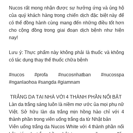
Nucos ‌rất‌ ‌mong‌ ‌nhận‌ ‌được‌ ‌sự‌ ‌hưởng‌ ‌ứng‌ ‌và‌ ‌ủng‌ ‌hộ‌
‌của‌ ‌quý‌ ‌khách‌ ‌hàng‌ ‌trong‌ ‌chiến‌ ‌dịch‌ ‌đặc‌ ‌biệt‌ ‌này‌ ‌để‌
‌có‌ ‌thể‌ ‌đồng‌ ‌hành‌ ‌cùng‌ ‌mang‌ ‌đến‌ ‌những‌ ‌điều‌ ‌tốt‌ ‌hơn‌
‌cho‌ ‌cộng‌ ‌đồng‌ ‌trong‌ ‌giai‌ ‌đoạn‌ ‌dịch‌ ‌bệnh‌ ‌như‌ ‌hiện‌
‌nay!‌ ‌ ‌
Lưu‌ ‌ý:‌ ‌Thực‌ ‌phẩm‌ ‌này‌ ‌không‌ ‌phải‌ ‌là‌ ‌thuốc‌ ‌và‌ ‌không‌
‌có‌ ‌tác‌ ‌dụng‌ ‌thay‌ ‌thế‌ ‌thuốc‌ ‌chữa‌ ‌bệnh‌ ‌
#nucos ‌#profa‌ ‌#nucosnhatban #nucosspa
#nganlaohoa #sangda #giamnam
‌ TRẮNG DA TẠI NHÀ VỚI 4 THÀNH PHẦN NỔI BẬT
Làn da trắng sáng luôn là niềm mơ ước ủa mọi phụ nữ
Việt. Sở hữu làn da trắng mịn hồng hào chỉ với 4
thành phần trong viên uống trắng da từ Nhật bản
Viên uống trắng da Nucos White với 4 thành phần nổi