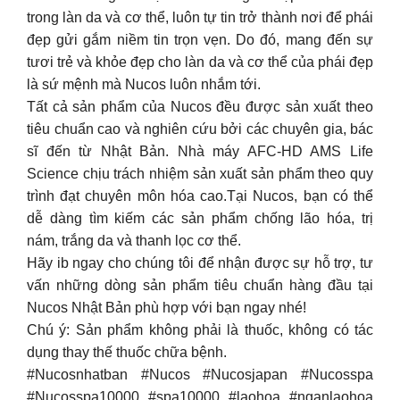
trong làn da và cơ thể, luôn tự tin trở thành nơi để phái
đẹp gửi gắm niềm tin trọn vẹn. Do đó, mang đến sự
tươi trẻ và khỏe đẹp cho làn da và cơ thể của phái đẹp
là sứ mệnh mà Nucos luôn nhắm tới.
Tất cả sản phẩm của Nucos đều được sản xuất theo
tiêu chuẩn cao và nghiên cứu bởi các chuyên gia, bác
sĩ đến từ Nhật Bản. Nhà máy AFC-HD AMS Life
Science chịu trách nhiệm sản xuất sản phẩm theo quy
trình đạt chuyên môn hóa cao.Tại Nucos, bạn có thể
dễ dàng tìm kiếm các sản phẩm chống lão hóa, trị
nám, trắng da và thanh lọc cơ thể.
Hãy ib ngay cho chúng tôi để nhận được sự hỗ trợ, tư
vấn những dòng sản phẩm tiêu chuẩn hàng đầu tại
Nucos Nhật Bản phù hợp với bạn ngay nhé!
Chú ý: Sản phẩm không phải là thuốc, không có tác
dụng thay thế thuốc chữa bệnh.
#Nucosnhatban #Nucos #Nucosjapan #Nucosspa
#Nucosspa10000 #spa10000 #laohoa #nganlaohoa