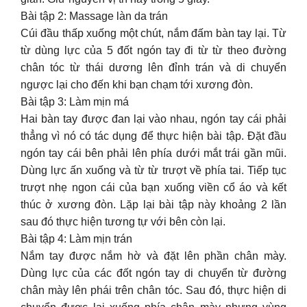
Bài tập 2: Massage làn da trán
Cúi đầu thấp xuống một chút, nắm đấm bàn tay lại. Từ
từ dùng lực của 5 đốt ngón tay đi từ từ theo đường
chân tóc từ thái dương lên đỉnh trán và di chuyển
ngược lại cho đến khi bạn chạm tới xương đòn.
Bài tập 3: Làm mịn má
Hai bàn tay được đan lại vào nhau, ngón tay cái phải
thẳng vì nó có tác dụng để thực hiện bài tập. Đặt đầu
ngón tay cái bên phải lên phía dưới mắt trái gần mũi.
Dùng lực ấn xuống và từ từ trượt về phía tai. Tiếp tục
trượt nhẹ ngon cái của bạn xuống viền cổ áo và kết
thúc ở xương đòn. Lặp lại bài tập này khoảng 2 lần
sau đó thực hiện tương tự với bên còn lại.
Bài tập 4: Làm mịn trán
Nắm tay được nắm hờ và đặt lên phần chân mày.
Dùng lực của các đốt ngón tay di chuyển từ đường
chân mày lên phái trên chân tóc. Sau đó, thực hiện di