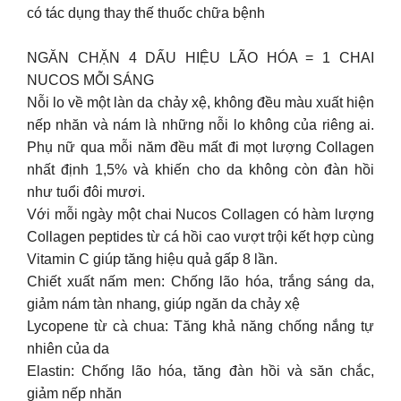
có tác dụng thay thế thuốc chữa bệnh
NGĂN CHẶN 4 DẤU HIỆU LÃO HÓA = 1 CHAI
NUCOS MỖI SÁNG
Nỗi lo về một làn da chảy xệ, không đều màu xuất hiện
nếp nhăn và nám là những nỗi lo không của riêng ai.
Phụ nữ qua mỗi năm đều mất đi mọt lượng Collagen
nhất định 1,5% và khiến cho da không còn đàn hồi
như tuổi đôi mươi.
Với mỗi ngày một chai Nucos Collagen có hàm lượng
Collagen peptides từ cá hồi cao vượt trội kết hợp cùng
Vitamin C giúp tăng hiệu quả gấp 8 lần.
Chiết xuất nấm men: Chống lão hóa, trắng sáng da,
giảm nám tàn nhang, giúp ngăn da chảy xệ
Lycopene từ cà chua: Tăng khả năng chống nắng tự
nhiên của da
Elastin: Chống lão hóa, tăng đàn hồi và săn chắc,
giảm nếp nhăn