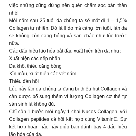
việc những cũng đừng nên quên chăm sóc bản thân
nhé!
Mỗi năm sau 25 tuổi da chúng ta sẽ mất đi 1 – 1,5%
Collagen tự nhiên. Đó là lí do mà càng lớn tuổi, làn da
sẽ không còn căng bóng và săn chắc như lúc trước
nữa.
Các dấu hiệu lão hóa bắt đầu xuất hiện trên da như:
Xuất hiện các nếp nhăn
Da khô, thiếu căng bóng
Xỉn màu, xuất hiện các vết nám
Thiếu đàn hồi
Lúc này làn da chúng ta đang bị thiếu hụt Collagen và
cần được bổ sung thêm vì lượng Collagen cơ thể tự
sản sinh là không đủ.
Chỉ cần 1 bước mỗi ngày 1 chai Nucos Collagen, với
Collagen peptides cá hồi kết hợp cùng VitaminC. Sự
kết hợp hoàn hảo này giúp bạn đánh bay 4 dấu hiệu
lão hóa của da.