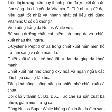
Trên thị trường hiện nay thành phần được biết đến để
làm sáng da chủ yếu là Vitamin C. Thế nhưng để đạt
hiệu quả tốt nhất và nhanh nhất thì liệu chỉ dùng
Vitaminc C có đủ không?
Viên uống trắng da Nucos White với:
Bổ sung dưỡng chất, cải thiện tình trạng da với chiết
xuất nhau thai ngựa.
L-Cysteine Peptid chứa trong chiết xuất nấm men hỗ
trợ làm sáng và đều màu da.
Chiết xuất tảo lục trẻ hoá tối ưu làn da, giúp da khoẻ
mạnh.
Chiết xuất hạt nho chống oxy hoá và ngăn ngừa các
dấu hiệu của sự lão hoá.
Tăng khả năng chống nắng tự nhiên nhờ chiết xuất cà
chua.
Dồi dào vitamin C, B3, B6,… ức chế sự sản xuất bã
nhờn, giảm mụn trứng cá.
Cùng Nucos Super White không còn lo âu da đen sạm