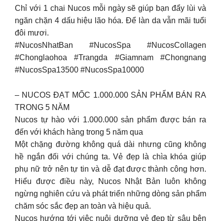
Chỉ với 1 chai Nucos mỗi ngày sẽ giúp bạn đẩy lùi và
ngăn chặn 4 dấu hiệu lão hóa. Để làn da vẫn mãi tuổi
đôi mươi.
#NucosNhatBan #NucosSpa #NucosCollagen
#Chonglaohoa #Trangda #Giamnam #Chongnang
#NucosSpa13500 #NucosSpa10000
– NUCOS ĐẠT MỐC 1.000.000 SẢN PHẨM BÁN RA
TRONG 5 NĂM
Nucos tự hào với 1.000.000 sản phẩm được bán ra
đến với khách hàng trong 5 năm qua
Một chặng đường không quá dài nhưng cũng không
hề ngắn đối với chúng ta. Vẻ đẹp là chìa khóa giúp
phụ nữ trở nên tự tin và dễ đạt được thành công hơn.
Hiểu được điều này, Nucos Nhật Bản luôn không
ngừng nghiên cứu và phát triển những dòng sản phẩm
chăm sóc sắc đẹp an toàn và hiệu quả.
Nucos hướng tới việc nuôi dưỡng vẻ đẹp từ sâu bên