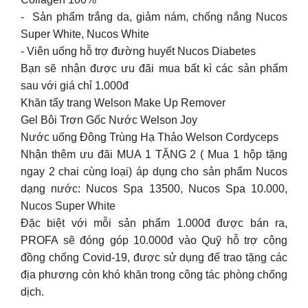
-‌ ‌ ‌Sản phẩm trắng da, giảm nám, chống nắng Nucos
Super White, Nucos White
-‌ ‌Viên‌ ‌uống‌ hỗ trợ đường huyết Nucos Diabetes ‌
Bạn‌ ‌sẽ‌ ‌nhận‌ ‌được‌ ‌ưu‌ ‌đãi‌ ‌mua‌ ‌bất‌ ‌kì‌ ‌các‌ ‌sản‌ ‌phẩm‌
‌sau‌ ‌với‌ ‌giá‌ ‌chỉ‌ ‌1.000đ‌ ‌
Khăn‌ ‌tẩy‌ ‌trang‌ ‌Welson‌ ‌Make‌ ‌Up‌ ‌Remover‌ ‌ ‌
Gel‌ ‌Bôi‌ ‌Trơn‌ ‌Gốc‌ ‌Nước‌ ‌Welson‌ ‌Joy‌ ‌
Nước‌ ‌uống‌ ‌Đông‌ ‌Trùng‌ ‌Hạ‌ ‌Thảo‌ ‌Welson‌ ‌Cordyceps‌ ‌
Nhận thêm ưu đãi MUA 1 TẶNG 2 ( Mua 1 hộp tặng
ngay 2 chai cùng loại) áp dụng cho sản phẩm Nucos
dạng nước: Nucos Spa 13500, Nucos Spa 10.000,
Nucos Super White
Đặc‌ ‌biệt‌ ‌với‌ ‌mỗi‌ ‌sản‌ ‌phẩm‌ ‌1.000đ‌ ‌được‌ ‌bán‌ ‌ra,‌
‌PROFA‌ ‌sẽ‌ ‌đóng‌ ‌góp‌ ‌10.000đ‌ ‌vào‌ ‌Quỹ‌ ‌hỗ‌ ‌trợ‌ ‌cộng‌
‌đồng‌ ‌chống‌ ‌Covid-19,‌ ‌được‌ ‌sử‌ ‌dụng‌ ‌để‌ ‌trao‌ ‌tặng‌ ‌các‌
‌địa‌ ‌phương‌ ‌còn‌ ‌khó‌ ‌khăn‌ ‌trong‌ ‌công‌ ‌tác‌ ‌phòng‌ ‌chống‌
‌dịch.‌ ‌