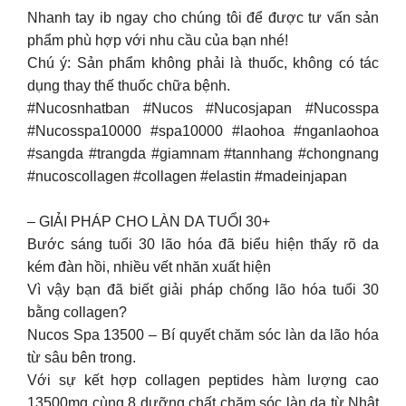
Nhanh tay ib ngay cho chúng tôi để được tư vấn sản
phẩm phù hợp với nhu cầu của bạn nhé!
Chú ý: Sản phẩm không phải là thuốc, không có tác
dụng thay thế thuốc chữa bệnh.
#Nucosnhatban #Nucos #Nucosjapan #Nucosspa
#Nucosspa10000 #spa10000 #laohoa #nganlaohoa
#sangda #trangda #giamnam #tannhang #chongnang
#nucoscollagen #collagen #elastin #madeinjapan
– GIẢI PHÁP CHO LÀN DA TUỔI 30+
Bước sáng tuổi 30 lão hóa đã biểu hiện thấy rõ da
kém đàn hồi, nhiều vết nhăn xuất hiện
Vì vậy bạn đã biết giải pháp chống lão hóa tuổi 30
bằng collagen?
Nucos Spa 13500 – Bí quyết chăm sóc làn da lão hóa
từ sâu bên trong.
Với sự kết hợp collagen peptides hàm lượng cao
13500mg cùng 8 dưỡng chất chăm sóc làn da từ Nhật