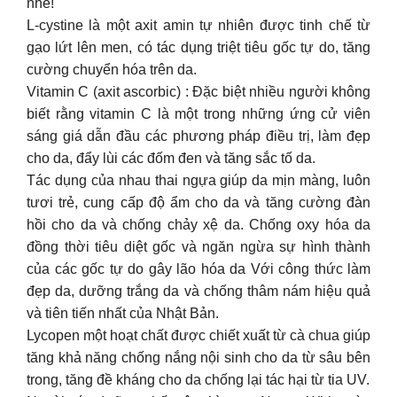
nhé!
L-cystine là một axit amin tự nhiên được tinh chế từ
gạo lứt lên men, có tác dụng triệt tiêu gốc tự do, tăng
cường chuyển hóa trên da.
Vitamin C (axit ascorbic) : Đặc biệt nhiều người không
biết rằng vitamin C là một trong những ứng cử viên
sáng giá dẫn đầu các phương pháp điều trị, làm đẹp
cho da, đẩy lùi các đốm đen và tăng sắc tố da.
Tác dụng của nhau thai ngựa giúp da mịn màng, luôn
tươi trẻ, cung cấp độ ẩm cho da và tăng cường đàn
hồi cho da và chống chảy xệ da. Chống oxy hóa da
đồng thời tiêu diệt gốc và ngăn ngừa sự hình thành
của các gốc tự do gây lão hóa da Với công thức làm
đẹp da, dưỡng trắng da và chống thâm nám hiệu quả
và tiên tiến nhất của Nhật Bản.
Lycopen một hoạt chất được chiết xuất từ cà chua giúp
tăng khả năng chống nắng nội sinh cho da từ sâu bên
trong, tăng đề kháng cho da chống lại tác hại từ tia UV.