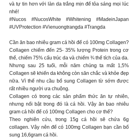
và tự tin hơn với làn da trắng mịn để tỏa sáng mọi lúc
nhé!
#Nucos #NucosWhite #Whitening #MadeinJapan
#UVProtection #Vienuongtrangda #Trangda
Cần ăn bao nhiêu gram cá hồi để có 100mg Collagen?
Collagen chiếm đến 25- 35% lượng Protein trong cơ
thể, chiếm 75% cấu trúc da và chiếm ¾ thể tích của da.
Nhưng sau 25 tuổi, mỗi năm chúng ta mất 1,5%
Collagen sẽ khiến da không còn săn chắc và khỏe đẹp
nữa. Vì thế nhu cầu bổ sung Collagen từ sớm được
rất nhiều người ưa chuộng.
Collagen có trong các sản phẩm thức ăn tự nhiên,
nhưng nổi bật trong đó là cá hồi. Vậy ăn bao nhiêu
gram cá hồi để có 100mg Collagen cho cơ thể?
Theo nghiên cứu, trong 15g cá hồi sẽ chứa 6g
collagen. Vậy nên để có 100mg Collagen bạn cần bổ
sung 16,6gram cá hồi.