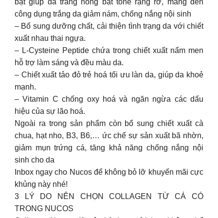
bật giúp da trắng hồng bật tone rạng rỡ, mang đến
công dụng trắng da giảm nám, chống nắng nội sinh
– Bổ sung dưỡng chất, cải thiện tình trạng da với chiết
xuất nhau thai ngựa.
– L-Cysteine Peptide chứa trong chiết xuất nấm men
hỗ trợ làm sáng và đều màu da.
– Chiết xuất tảo đỏ trẻ hoá tối ưu làn da, giúp da khoẻ
mạnh.
– Vitamin C chống oxy hoá và ngăn ngừa các dấu
hiệu của sự lão hoá.
Ngoài ra trong sản phẩm còn bổ sung chiết xuất cà
chua, hạt nho, B3, B6,… ức chế sự sản xuất bã nhờn,
giảm mụn trứng cá, tăng khả năng chống nắng nội
sinh cho da
Inbox ngay cho Nucos để không bỏ lỡ khuyến mãi cực
khủng này nhé!
3 LÝ DO NÊN CHỌN COLLAGEN TỪ CÁ CÓ
TRONG NUCOS