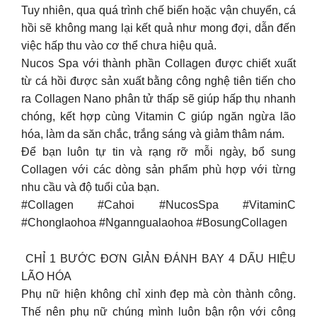
Tuy nhiên, qua quá trình chế biến hoặc vận chuyển, cá
hồi sẽ không mang lại kết quả như mong đợi, dẫn đến
việc hấp thu vào cơ thể chưa hiệu quả.
Nucos Spa với thành phần Collagen được chiết xuất
từ cá hồi được sản xuất bằng công nghệ tiên tiến cho
ra Collagen Nano phân tử thấp sẽ giúp hấp thụ nhanh
chóng, kết hợp cùng Vitamin C giúp ngăn ngừa lão
hóa, làm da săn chắc, trắng sáng và giảm thâm nám.
Để bạn luôn tự tin và rạng rỡ mỗi ngày, bổ sung
Collagen với các dòng sản phẩm phù hợp với từng
nhu cầu và độ tuổi của bạn.
#Collagen #Cahoi #NucosSpa #VitaminC
#Chonglaohoa #Nganngualaohoa #BosungCollagen
‌ CHỈ 1 BƯỚC ĐƠN GIẢN ĐÁNH BAY 4 DẤU HIỆU
LÃO HÓA
Phụ nữ hiện không chỉ xinh đẹp mà còn thành công.
Thế nên phụ nữ chúng mình luôn bận rộn với công