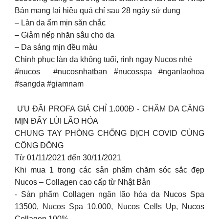
Bản mang lại hiệu quả chỉ sau 28 ngày sử dụng
– Làn da ẩm mịn săn chắc
– Giảm nếp nhăn sâu cho da
– Da sáng mịn đều màu
Chinh phục làn da không tuổi, rinh ngay Nucos nhé
#nucos ‌ ‌#nucosnhatban #nucosspa #nganlaohoa
#sangda #giamnam
‌ ‌ƯU ĐÃI PROFA‌ ‌GIÁ‌ ‌CHỈ‌ ‌1.000Đ‌ ‌- CHĂM DA CĂNG
MỊN ĐẨY LÙI LÃO HÓA
CHUNG‌ ‌TAY‌ ‌PHÒNG‌ ‌CHỐNG‌ ‌DỊCH‌ ‌COVID‌ ‌CÙNG‌
‌CỘNG‌ ‌ĐỒNG‌ ‌
Từ‌ ‌01/11/2021‌ ‌đến‌ ‌30/11/2021‌
‌Khi‌ ‌mua‌ ‌1‌ ‌trong‌ ‌các‌ ‌sản‌ ‌phẩm‌ ‌chăm sóc sắc đẹp
Nucos – Collagen cao cấp từ Nhật Bản
-‌ Sản phẩm Collagen ngăn lão hóa da Nucos Spa
13500, Nucos Spa 10.000, Nucos Cells Up, Nucos
Collagen 100%