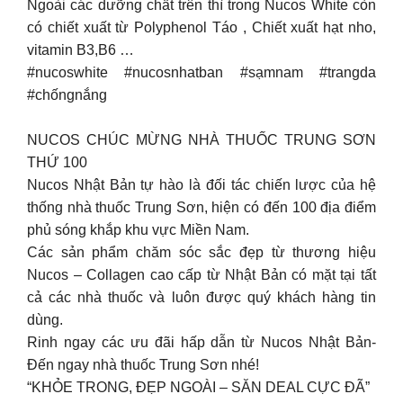
Ngoài các dưỡng chất trên thì trong Nucos White còn
có chiết xuất từ Polyphenol Táo , Chiết xuất hạt nho,
vitamin B3,B6 …
#nucoswhite #nucosnhatban #sạmnam #trangda
#chốngnắng
NUCOS CHÚC MỪNG NHÀ THUỐC TRUNG SƠN
THỨ 100
Nucos Nhật Bản tự hào là đối tác chiến lược của hệ
thống nhà thuốc Trung Sơn, hiện có đến 100 địa điểm
phủ sóng khắp khu vực Miền Nam.
Các sản phẩm chăm sóc sắc đẹp từ thương hiệu
Nucos – Collagen cao cấp từ Nhật Bản có mặt tại tất
cả các nhà thuốc và luôn được quý khách hàng tin
dùng.
Rinh ngay các ưu đãi hấp dẫn từ Nucos Nhật Bản-
Đến ngay nhà thuốc Trung Sơn nhé!
“KHỎE TRONG, ĐẸP NGOÀI – SĂN DEAL CỰC ĐÃ”