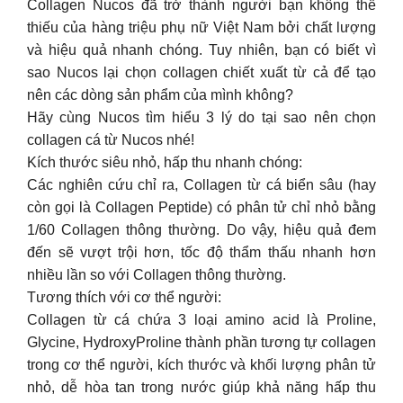
Collagen Nucos đã trở thành người bạn không thể
thiếu của hàng triệu phụ nữ Việt Nam bởi chất lượng
và hiệu quả nhanh chóng. Tuy nhiên, bạn có biết vì
sao Nucos lại chọn collagen chiết xuất từ cả để tạo
nên các dòng sản phẩm của mình không?
Hãy cùng Nucos tìm hiểu 3 lý do tại sao nên chọn
collagen cá từ Nucos nhé!
Kích thước siêu nhỏ, hấp thu nhanh chóng:
Các nghiên cứu chỉ ra, Collagen từ cá biển sâu (hay
còn gọi là Collagen Peptide) có phân tử chỉ nhỏ bằng
1/60 Collagen thông thường. Do vậy, hiệu quả đem
đến sẽ vượt trội hơn, tốc độ thẩm thấu nhanh hơn
nhiều lần so với Collagen thông thường.
Tương thích với cơ thể người:
Collagen từ cá chứa 3 loại amino acid là Proline,
Glycine, HydroxyProline thành phần tương tự collagen
trong cơ thể người, kích thước và khối lượng phân tử
nhỏ, dễ hòa tan trong nước giúp khả năng hấp thu