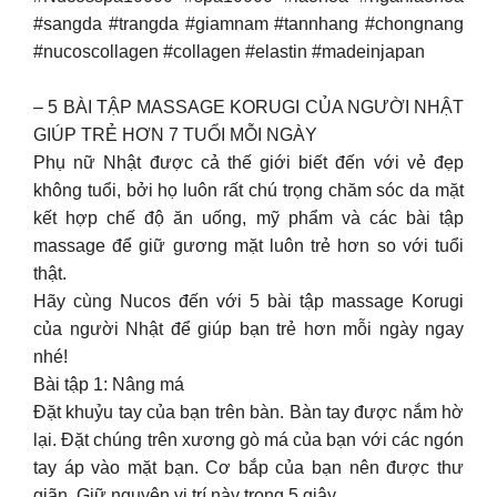
#sangda #trangda #giamnam #tannhang #chongnang
#nucoscollagen #collagen #elastin #madeinjapan
– 5 BÀI TẬP MASSAGE KORUGI CỦA NGƯỜI NHẬT
GIÚP TRẺ HƠN 7 TUỔI MỖI NGÀY
Phụ nữ Nhật được cả thế giới biết đến với vẻ đẹp
không tuổi, bởi họ luôn rất chú trọng chăm sóc da mặt
kết hợp chế độ ăn uống, mỹ phẩm và các bài tập
massage để giữ gương mặt luôn trẻ hơn so với tuổi
thật.
Hãy cùng Nucos đến với 5 bài tập massage Korugi
của người Nhật để giúp bạn trẻ hơn mỗi ngày ngay
nhé!
Bài tập 1: Nâng má
Đặt khuỷu tay của bạn trên bàn. Bàn tay được nắm hờ
lại. Đặt chúng trên xương gò má của bạn với các ngón
tay áp vào mặt bạn. Cơ bắp của bạn nên được thư
giãn. Giữ nguyên vị trí này trong 5 giây.