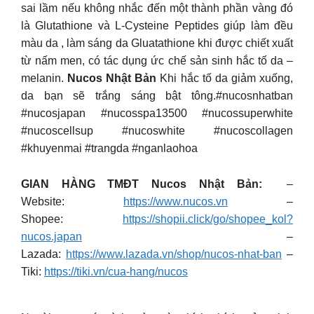
sai lầm nếu không nhắc đến một thành phần vàng đó
là Glutathione và L-Cysteine Peptides giúp làm đều
màu da , làm sáng da Gluatathione khi được chiết xuất
từ nấm men, có tác dụng ức chế sản sinh hắc tố da –
melanin.
Nucos Nhật Bản
Khi hắc tố da giảm xuống,
da bạn sẽ trắng sáng bật tông.#nucosnhatban
#nucosjapan #nucosspa13500 #nucossuperwhite
#nucoscellsup #nucoswhite #nucoscollagen
#khuyenmai #trangda #nganlaohoa
GIAN HÀNG TMĐT Nucos Nhật Bản:
–
Website:
https://www.nucos.vn
–
Shopee:
https://shopii.click/go/shopee_kol?
nucos.japan
–
Lazada:
https://www.lazada.vn/shop/nucos-nhat-ban
–
Tiki:
https://tiki.vn/cua-hang/nucos