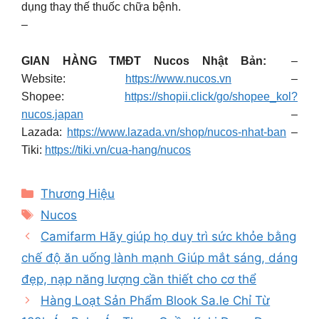
dụng thay thế thuốc chữa bệnh.
–
GIAN HÀNG TMĐT Nucos Nhật Bản:
–
Website:
https://www.nucos.vn
–
Shopee:
https://shopii.click/go/shopee_kol?
nucos.japan
–
Lazada:
https://www.lazada.vn/shop/nucos-nhat-ban
–
Tiki:
https://tiki.vn/cua-hang/nucos
Categories
Thương Hiệu
Tags
Nucos
Camifarm Hãy giúp họ duy trì sức khỏe bằng
chế độ ăn uống lành mạnh Giúp mắt sáng, dáng
đẹp, nạp năng lượng cần thiết cho cơ thể
Hàng Loạt Sản Phẩm Blook Sa.le Chỉ Từ