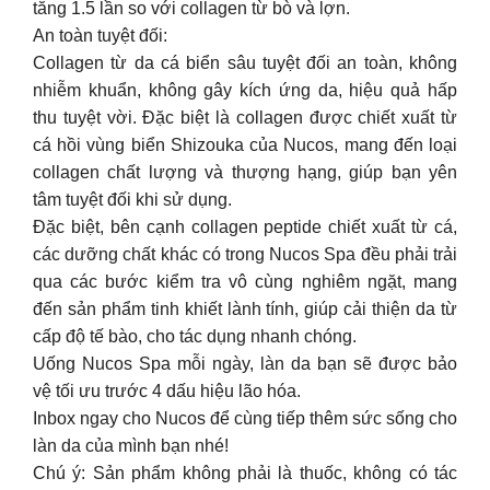
tăng 1.5 lần so với collagen từ bò và lợn.
An toàn tuyệt đối:
Collagen từ da cá biển sâu tuyệt đối an toàn, không
nhiễm khuẩn, không gây kích ứng da, hiệu quả hấp
thu tuyệt vời. Đặc biệt là collagen được chiết xuất từ
cá hồi vùng biển Shizouka của Nucos, mang đến loại
collagen chất lượng và thượng hạng, giúp bạn yên
tâm tuyệt đối khi sử dụng.
Đặc biệt, bên cạnh collagen peptide chiết xuất từ cá,
các dưỡng chất khác có trong Nucos Spa đều phải trải
qua các bước kiểm tra vô cùng nghiêm ngặt, mang
đến sản phẩm tinh khiết lành tính, giúp cải thiện da từ
cấp độ tế bào, cho tác dụng nhanh chóng.
Uống Nucos Spa mỗi ngày, làn da bạn sẽ được bảo
vệ tối ưu trước 4 dấu hiệu lão hóa.
Inbox ngay cho Nucos để cùng tiếp thêm sức sống cho
làn da của mình bạn nhé!
Chú ý: Sản phẩm không phải là thuốc, không có tác