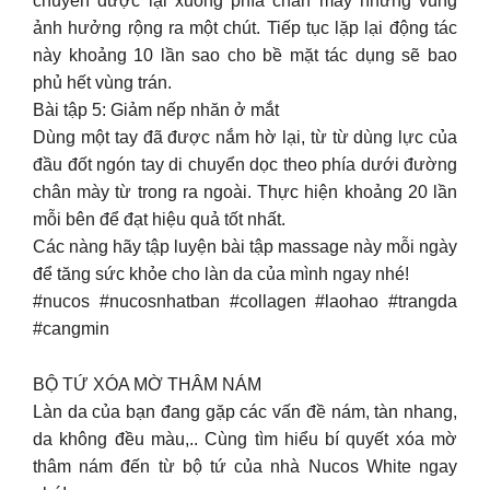
chuyển được lại xuống phía chân mày nhưng vùng
ảnh hưởng rộng ra một chút. Tiếp tục lặp lại động tác
này khoảng 10 lần sao cho bề mặt tác dụng sẽ bao
phủ hết vùng trán.
Bài tập 5: Giảm nếp nhăn ở mắt
Dùng một tay đã được nắm hờ lại, từ từ dùng lực của
đầu đốt ngón tay di chuyển dọc theo phía dưới đường
chân mày từ trong ra ngoài. Thực hiện khoảng 20 lần
mỗi bên để đạt hiệu quả tốt nhất.
Các nàng hãy tập luyện bài tập massage này mỗi ngày
để tăng sức khỏe cho làn da của mình ngay nhé!
#nucos #nucosnhatban #collagen #laohao #trangda
#cangmin
BỘ TỨ XÓA MỜ THÂM NÁM
Làn da của bạn đang gặp các vấn đề nám, tàn nhang,
da không đều màu,.. Cùng tìm hiểu bí quyết xóa mờ
thâm nám đến từ bộ tứ của nhà Nucos White ngay