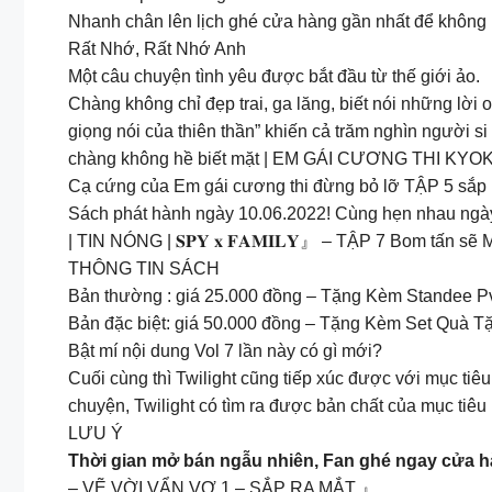
Nhanh chân lên lịch ghé cửa hàng gần nhất để không 
Rất Nhớ, Rất Nhớ Anh
Một câu chuyện tình yêu được bắt đầu từ thế giới ảo.
Chàng không chỉ đẹp trai, ga lăng, biết nói những l
giọng nói của thiên thần” khiến cả trăm nghìn người s
chàng không hề biết mặt | EM GÁI CƯƠNG THI KYOK
Cạ cứng của Em gái cương thi đừng bỏ lỡ TẬP 5 sắp ra
Sách phát hành ngày 10.06.2022! Cùng hẹn nhau ngày
| TIN NÓNG | 𝐒𝐏𝐘 𝐱 𝐅𝐀𝐌𝐈𝐋𝐘』 – TẬP 7 Bom tấn 
THÔNG TIN SÁCH
Bản thường : giá 25.000 đồng – Tặng Kèm Standee P
Bản đặc biệt: giá 50.000 đồng – Tặng Kèm Set Quà 
Bật mí nội dung Vol 7 lần này có gì mới?
Cuối cùng thì Twilight cũng tiếp xúc được với mục ti
chuyện, Twilight có tìm ra được bản chất của mục tiê
LƯU Ý
Thời gian mở bán ngẫu nhiên, Fan ghé ngay cửa h
– VẼ VỜI VẨN VƠ 1 – SẮP RA MẮT 』