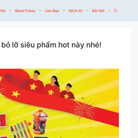
TIKI
Black Friday
Làm Đẹp
DỊCH VỤ
Bài Viết
bỏ lỡ siêu phẩm hot này nhé!