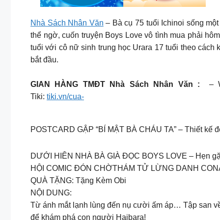
Nhà Sách Nhân Văn
– Bà cụ 75 tuổi Ichinoi sống một
thể ngờ, cuốn truyện Boys Love vô tình mua phải hôm ấy
tuổi với cô nữ sinh trung học Urara 17 tuổi theo cách
bắt đầu.
GIAN HÀNG TMĐT Nhà Sách Nhân Văn :
– W
Tiki:
tiki.vn/cua-
POSTCARD GẬP “BÍ MẬT BÀ CHÁU TA” – Thiết kế độc q
DƯỚI HIÊN NHÀ BÀ GIÀ ĐỌC BOYS LOVE – Hẹn gặp c
HỘI COMIC ĐÓN CHỜTHÁM TỬ LỪNG DANH CONAN – H
QUÀ TẶNG: Tặng Kèm Obi
NỘI DUNG:
Từ ánh mắt lạnh lùng đến nụ cười ấm áp… Tập san về 
để khám phá con người Haibara!