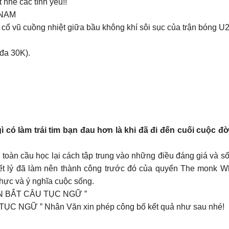
nhé các tình yêu!!
 NAM
 vũ cuồng nhiệt giữa bầu không khí sôi sục của trận bóng U2
đa 30K).
 có làm trái tim bạn đau hơn là khi đã đi đến cuối cuộc đờ
rên toàn cầu học lại cách tập trung vào những điều đáng giá và
t lý đã làm nên thành công trước đó của quyển The monk Who
hực và ý nghĩa cuộc sống.
N BẮT CÂU TỤC NGỮ ”
ỤC NGỮ ” Nhân Văn xin phép công bố kết quả như sau nhé!