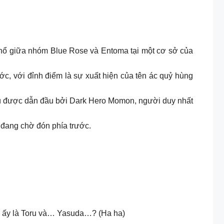
 nổ giữa nhóm Blue Rose và Entoma tại một cơ sở của
c, với đỉnh điểm là sự xuất hiện của tên ác quỷ hùng
tú được dẫn đầu bởi Dark Hero Momon, người duy nhất
 đang chờ đón phía trước.
ọ, ấy là Toru và… Yasuda…? (Ha ha)