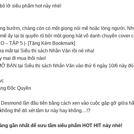
bỏ lỡ siêu phẩm hot này nhé!
ời ong bướm, chàng còn có một giọng nói mê hoặc lòng người. 
i mê ấy lại bị quyến rũ bởi một giọng hát vô danh chuyên cover
O – TẬP 5 |- [Tặng Kèm Bookmark]
 mắt tại Siêu thị sách Nhân Văn rồi nè nha!
 mai đi mua thôi nào!
sẽ MỞ BÁN tại Siêu thị sách Nhân Văn vào thứ 6 ngày 10/6 này đó
vc
Tặng Độc Quyền
êu Desmond lần đầu tiên bằng cách xen vào cuộc gặp gỡ giữa hắn
u không thể dò xét tâm tư này hay không…!?
àng gần nhất để sưu tầm siêu phẩm HOT HIT này nhé!