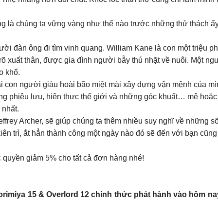
g là chúng ta vững vàng như thế nào trước những thử thách ấy
ời đàn ông đi tìm vinh quang. William Kane là con một triệu phú
rõ xuất thân, được gia đình người bẫy thú nhặt về nuôi. Một ng
o khổ.
i con người giàu hoài bão miệt mài xây dựng vận mệnh của mình
g phiêu lưu, hiện thực thế giới và những góc khuất… mê hoặc
 nhất.
ffrey Archer, sẽ giúp chúng ta thêm nhiều suy nghĩ về những s
iên trì, ắt hẳn thành công một ngày nào đó sẽ đến với bạn cũng
 quyền giảm 5% cho tất cả đơn hàng nhé!
imiya 15 & Overlord 12 chính thức phát hành vào hôm nay