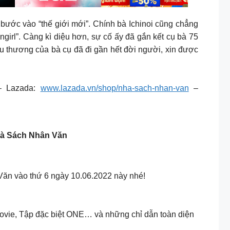
 bước vào “thế giới mới”. Chính bà Ichinoi cũng chẳng
angirl”. Càng kì diệu hơn, sự cố ấy đã gắn kết cụ bà 75
êu thương của bà cụ đã đi gần hết đời người, xin được
 Lazada:
www.lazada.vn/shop/nha-sach-nhan-van
–
à Sách Nhân Văn
ào thứ 6 ngày 10.06.2022 này nhé!
Movie, Tập đặc biệt ONE… và những chỉ dẫn toàn diện