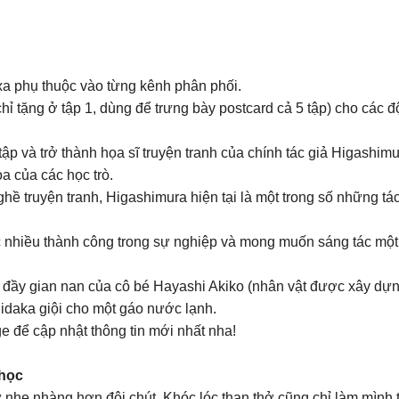
 xa phụ thuộc vào từng kênh phân phối.
ỉ tặng ở tập 1, dùng để trưng bày postcard cả 5 tập) cho các 
tập và trở thành họa sĩ truyện tranh của chính tác giả Higashim
a của các học trò.
ề truyện tranh, Higashimura hiện tại là một trong số những tác 
 nhiều thành công trong sự nghiệp và mong muốn sáng tác một 
 đầy gian nan của cô bé Hayashi Akiko (nhân vật được xây dựng 
Hidaka giội cho một gáo nước lạnh.
 để cập nhật thông tin mới nhất nha!
 học
nhẹ nhàng hơn đôi chút. Khóc lóc than thở cũng chỉ làm mình 