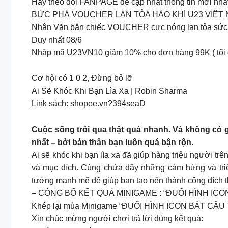
Hãy theo dõi FANPAGE để cập nhật thông tin mới nhất 
BỨC PHÁ VOUCHER LAN TỎA HÀO KHÍ U23 VIỆT
Nhân Văn bắn chiếc VOUCHER cực nóng lan tỏa sức cổ
Duy nhất 08/6
Nhập mã U23VN10 giảm 10% cho đơn hàng 99K ( tối 
Cơ hội có 1 0 2, Đừng bỏ lỡ
Ai Sẽ Khóc Khi Bạn Lìa Xa | Robin Sharma
Link sách: shopee.vn?394seaD
Cuộc sống trôi qua thật quá nhanh. Và không có gì
nhất – bởi bản thân bạn luôn quá bận rộn.
Ai sẽ khóc khi bạn lìa xa đã giúp hàng triệu người t
và mục đích. Cùng chứa đầy những cảm hứng và triế
tưởng mạnh mẽ để giúp bạn tạo nên thành công đích t
– CÔNG BỐ KẾT QUẢ MINIGAME : “ĐUỔI HÌNH ICO
Khép lại mùa Minigame “ĐUỔI HÌNH ICON BẮT CÂU T
Xin chúc mừng người chơi trả lời đúng kết quả: