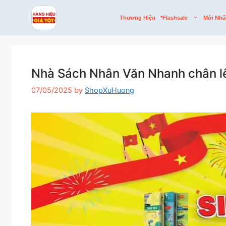
Skip
to
Thương Hiệu
*flashsale
Mới Nhấ
content
Nhà Sách Nhân Văn Nhanh chân lên
07/05/2025
by
ShopXuHuong