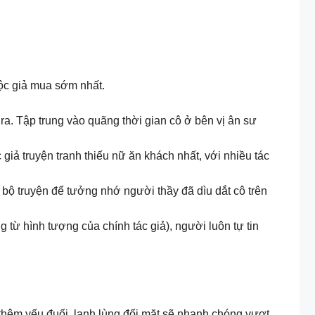
độc giả mua sớm nhất.
ura. Tập trung vào quãng thời gian cô ở bên vị ân sư
giả truyện tranh thiếu nữ ăn khách nhất, với nhiều tác
bộ truyện để tưởng nhớ người thầy đã dìu dắt cô trên
từ hình tượng của chính tác giả), người luôn tự tin
thêm yếu đuối, lạnh lùng đối mặt sẽ nhanh chóng vượt