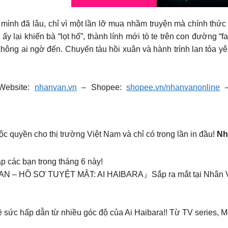
 mình đã lâu, chỉ vì một lần lỡ mua nhầm truyện mà chính thức
 lại khiến bà “lọt hố”, thành lính mới tò te trên con đường “f
 không ai ngờ đến.
Chuyến tàu hồi xuân và hành trình lan tỏa y
ebsite:
nhanvan.vn
– Shopee:
shopee.vn/nhanvanonline
–
uyền cho thị trường Việt Nam và chỉ có trong lần in đầu!
Nh
ác bạn trong tháng 6 này!
Ồ SƠ TUYỆT MẬT: AI HAIBARA』Sắp ra mắt tại Nhân Văn v
sức hấp dẫn từ nhiều góc độ của Ai Haibara!! Từ TV series, 