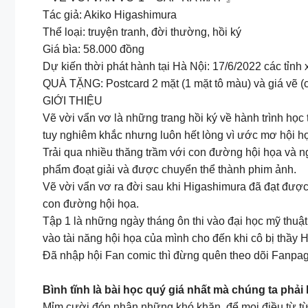
Tác giả: Akiko Higashimura
Thể loại: truyện tranh, đời thường, hồi ký
Giá bìa: 58.000 đồng
Dự kiến thời phát hành tại Hà Nội: 17/6/2022 các tỉnh
QUÀ TẶNG: Postcard 2 mặt (1 mặt tô màu) và giá vẽ (ch
GIỚI THIỆU
Vẽ vời vẩn vơ là những trang hồi ký về hành trình học 
tuy nghiêm khắc nhưng luôn hết lòng vì ước mơ hội họ
Trải qua nhiều thăng trầm với con đường hội họa và ngh
phẩm đoạt giải và được chuyển thể thành phim ảnh.
Vẽ vời vẩn vơ ra đời sau khi Higashimura đã đạt được
con đường hội họa.
Tập 1 là những ngày tháng ôn thi vào đại học mỹ thuật
vào tài năng hội họa của mình cho đến khi cô bị thầy 
Đã nhập hội Fan comic thì đừng quên theo dõi Fanpage
Bình tĩnh là bài học quý giá nhất mà chúng ta phải
Mỉm cười đón nhận những khó khăn, để mọi điều từ từ 