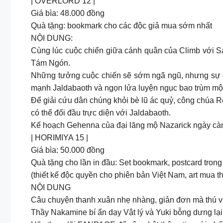
| OVERLORD 12 |
Giá bìa: 48.000 đồng
Quà tặng: bookmark cho các độc giả mua sớm nhất
NỘI DUNG:
Cùng lúc cuộc chiến giữa cánh quân của Climb với S
Tám Ngón.
Những tưởng cuộc chiến sẽ sớm ngã ngũ, nhưng sự đảo
mạnh Jaldabaoth và ngọn lửa luyện ngục bao trùm mộ
Để giải cứu dân chúng khỏi bè lũ ác quỷ, công chúa
có thể đối đầu trực diện với Jaldabaoth.
Kế hoạch Gehenna của đại lăng mộ Nazarick ngày càng 
| HORIMIYA 15 |
Giá bìa: 50.000 đồng
Quà tặng cho lần in đầu: Set bookmark, postcard trong
(thiết kế độc quyền cho phiên bản Việt Nam, art mua 
NỘI DUNG
Câu chuyện thanh xuân nhẹ nhàng, giản đơn mà thú vị
Thầy Nakamine bí ẩn dạy Vật lý và Yuki bỗng dưng lạ