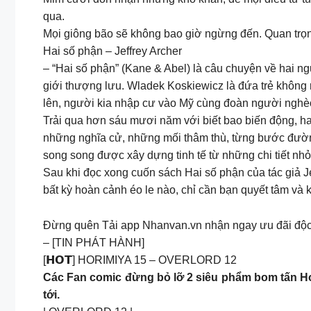
qua.
Mọi giông bão sẽ không bao giờ ngừng đến. Quan trọn
Hai số phận – Jeffrey Archer
– “Hai số phận” (Kane & Abel) là câu chuyện về hai ngư
giới thượng lưu. Wladek Koskiewicz là đứa trẻ không 
lên, người kia nhập cư vào Mỹ cùng đoàn người nghè
Trải qua hơn sáu mươi năm với biết bao biến động, ha
những nghĩa cử, những mối thâm thù, từng bước đườn
song song được xây dựng tinh tế từ những chi tiết nhỏ
Sau khi đọc xong cuốn sách Hai số phận của tác giả Je
bất kỳ hoàn cảnh éo le nào, chỉ cần bạn quyết tâm và k
Đừng quên Tải app Nhanvan.vn nhận ngay ưu đãi độc
– [TIN PHÁT HÀNH]
[𝗛𝗢𝗧] HORIMIYA 15 – OVERLORD 12
Các Fan comic đừng bỏ lỡ 2 siêu phẩm bom tấn Hor
tới.