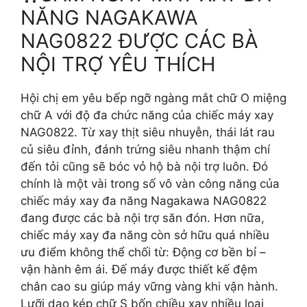
NĂNG NAGAKAWA
NAG0822 ĐƯỢC CÁC BÀ
NỘI TRỢ YÊU THÍCH
Hội chị em yêu bếp ngỡ ngàng mắt chữ O miệng
chữ A với độ đa chức năng của chiếc máy xay
NAG0822. Từ xay thịt siêu nhuyễn, thái lát rau
củ siêu đỉnh, đánh trứng siêu nhanh thậm chí
đến tỏi cũng sẽ bóc vỏ hộ bà nội trợ luôn. Đó
chính là một vài trong số vô vàn công năng của
chiếc máy xay đa năng Nagakawa NAG0822
đang được các bà nội trợ săn đón. Hơn nữa,
chiếc máy xay đa năng còn sở hữu quá nhiều
ưu điểm không thể chối từ: Động cơ bền bỉ –
vận hành êm ái. Đế máy được thiết kế đệm
chân cao su giúp máy vững vàng khi vận hành.
Lưỡi dao kép chữ S bốn chiều xay nhiều loại