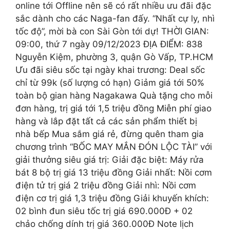
online tới Offline nên sẽ có rất nhiều ưu đãi đặc
sắc dành cho các Naga-fan đấy. “Nhất cự ly, nhì
tốc độ”, mời bà con Sài Gòn tới dự! THỜI GIAN:
09:00, thứ 7 ngày 09/12/2023 ĐỊA ĐIỂM: 838
Nguyễn Kiệm, phường 3, quận Gò Vấp, TP.HCM
Ưu đãi siêu sốc tại ngày khai trương: Deal sốc
chỉ từ 99k (số lượng có hạn) Giảm giá tới 50%
toàn bộ gian hàng Nagakawa Quà tặng cho mỗi
đơn hàng, trị giá tới 1,5 triệu đồng Miễn phí giao
hàng và lắp đặt tất cả các sản phẩm thiết bị
nhà bếp Mua sắm giá rẻ, đừng quên tham gia
chương trình “BỐC MAY MẮN ĐÓN LỘC TÀI” với
giải thưởng siêu giá trị: Giải đặc biệt: Máy rửa
bát 8 bộ trị giá 13 triệu đồng Giải nhất: Nồi cơm
điện tử trị giá 2 triệu đồng Giải nhì: Nồi cơm
điện cơ trị giá 1,3 triệu đồng Giải khuyến khích:
02 bình đun siêu tốc trị giá 690.000Đ + 02
chảo chống dính trị giá 360.000Đ Note lịch