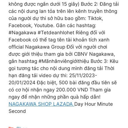
không được ngắn dưới 15 giây) Bước 2: Đăng tải
các nội dung lan tỏa trên lên kênh truyền thông
của người dự thi sở hữu bao gồm: Tiktok,
Facebook, Youtube. Gắn các hashtag:
#Nagakawa #Tetdeanhlohet Riêng đối với
Facebook có thể tag tên tài khoản tích xanh
official Nagakawa Group Đối với người chơi
được giới thiệu tham gia bởi CBNV Nagakawa,
gắn hashtag #Mãnhânviêngiớithiệu Bước 3: Kêu
gọi tương tác cho nội dung mình đăng tải Thời
hạn đăng tải video dự thi: 25/11/2023-
20/01/2024 Đặc biệt, 500 bài đăng đầu tiên sẽ
có cơ hội nhận ngay 200.000 VND Tham gia
ngay để nhận những phần quà hấp dẫn!
NAGAKAWA SHOP LAZADA
Day Hour Minute
Second
Categories