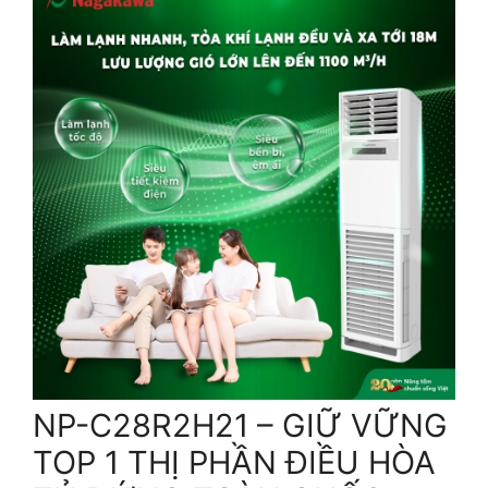
NP-C28R2H21 – GIỮ VỮNG
TOP 1 THỊ PHẦN ĐIỀU HÒA