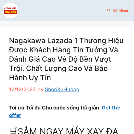
Skip
to
Menu
content
Nagakawa Lazada 1 Thương Hiệu
Được Khách Hàng Tin Tưởng Và
Đánh Giá Cao Về Độ Bền Vượt
Trội, Chất Lượng Cao Và Bảo
Hành Uy Tín
12/12/2023
by
ShopXuHuong
Tối ưu Tối đa Cho cuộc sống tối giản.
Get the
offer
🛒SẮM NGAY MÁY XAY ĐA