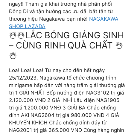
ngay!! Tham gia khai trương nhà phân phối
Đông Di và tận hưởng các ưu đãi bất tận từ
thương hiệu Nagakawa bạn nhé!
NAGAKAWA
SHOP LAZADA
☃️☃️LẮC BÓNG GIÁNG SINH
– CÙNG RINH QUÀ CHẤT ☃️
☃️
Loa! Loa! Loa! Từ nay cho đến hết ngày
25/12/2023, Nagakawa tổ chức chương trình
minigame hấp dẫn với hàng trăm giải thưởng giá
trị 1 GIẢI NHẤT Bếp nướng điện NAG3102 trị giá
2.120.000 VNĐ 2 GIẢI NHÌ Lẩu điện NAG1905
trị giá 1.200.000 VNĐ 3 GIẢI BA Chảo chống
dính AKI NAG2604 trị giá 980.000 VNĐ 4 GIẢI
KHUYẾN KHÍCH Chảo chống dính đáy từ
NAG2001 trị giá 365.000 VNĐ Cùng hàng nghìn