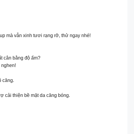
up mà vẫn xinh tươi rạng rỡ, thử ngay nhé!
mất cân bằng độ ẩm?
e nghen!
ô căng.
rợ cải thiện bề mặt da căng bóng.