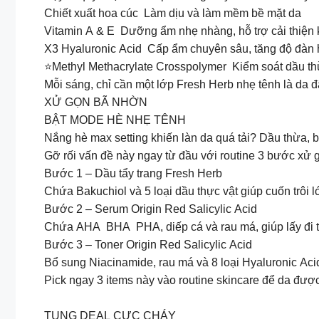
Chiết xuất hoa cúc Làm dịu và làm mềm bề mặt da
Vitamin A & E Dưỡng ẩm nhẹ nhàng, hỗ trợ cải thiện 
X3 Hyaluronic Acid Cấp ẩm chuyên sâu, tăng độ đàn 
⭐Methyl Methacrylate Crosspolymer Kiểm soát dầu thừ
Mỗi sáng, chỉ cần một lớp Fresh Herb nhẹ tênh là da 
XỬ GỌN BÃ NHỜN
BẬT MODE HÈ NHẸ TÊNH
️Nắng hè max setting khiến làn da quá tải? Dầu thừa,
Gỡ rối vấn đề này ngay từ đầu với routine 3 bước xử 
Bước 1 – Dầu tẩy trang Fresh Herb
Chứa Bakuchiol và 5 loại dầu thực vật giúp cuốn trôi
Bước 2 – Serum Origin Red Salicylic Acid
Chứa AHA BHA PHA, diếp cá và rau má, giúp lấy đi tế b
Bước 3 – Toner Origin Red Salicylic Acid
Bổ sung Niacinamide, rau má và 8 loại Hyaluronic Acid
Pick ngay 3 items này vào routine skincare để da được 
TUNG DEAL CỰC CHÁY