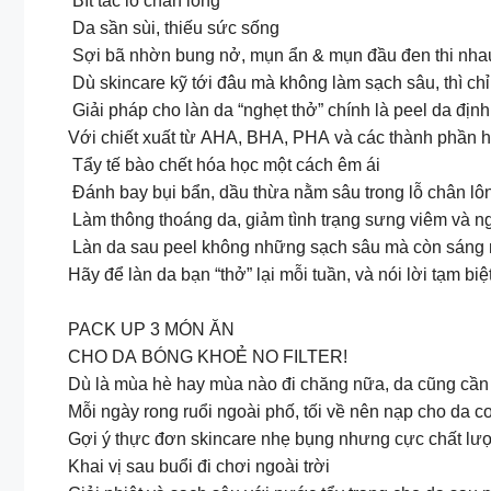
Bít tắc lỗ chân lông
Da sần sùi, thiếu sức sống
Sợi bã nhờn bung nở, mụn ẩn & mụn đầu đen thi nha
Dù skincare kỹ tới đâu mà không làm sạch sâu, thì chỉ
Giải pháp cho làn da “nghẹt thở” chính là peel da định kỳ với tinh c
Với chiết xuất từ AHA, BHA, PHA và các thành phần hỗ
️ Tẩy tế bào chết hóa học một cách êm ái
️ Đánh bay bụi bẩn, dầu thừa nằm sâu trong lỗ chân lô
️ Làm thông thoáng da, giảm tình trạng sưng viêm và 
‍️ Làn da sau peel không những sạch sâu mà còn sáng
Hãy để làn da bạn “thở” lại mỗi tuần, và nói lời tạm 
PACK UP 3 MÓN ĂN
CHO DA BÓNG KHOẺ NO FILTER!
Dù là mùa hè hay mùa nào đi chăng nữa, da cũng cần 
Mỗi ngày rong ruổi ngoài phố, tối về nên nạp cho da 
Gợi ý thực đơn skincare nhẹ bụng nhưng cực chất lư
Khai vị sau buổi đi chơi ngoài trời