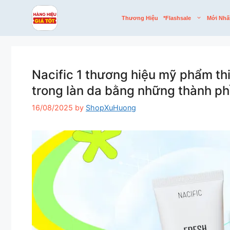
Skip
to
Thương Hiệu
*flashsale
Mới Nhấ
content
Nacific 1 thương hiệu mỹ phẩm th
trong làn da bằng những thành phầ
16/08/2025
by
ShopXuHuong