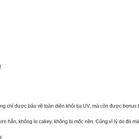
!
ông chỉ được bảo vệ toàn diện khỏi tia UV, mà còn được bonus
n hẳn, không lo cakey, không bị mốc nền. Cũng vì lý do đó m
à: