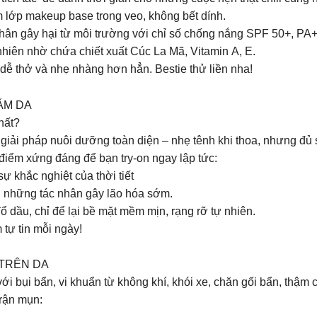
 lớp makeup base trong veo, không bết dính.
 nhân gây hại từ môi trường với chỉ số chống nắng SPF 50+, PA
iên nhờ chứa chiết xuất Cúc La Mã, Vitamin A, E.
dễ thở và nhẹ nhàng hơn hẳn. Bestie thử liền nha!
ĂM DA
hất?
giải pháp nuôi dưỡng toàn diện – nhẹ tênh khi thoa, nhưng đủ 
hữu những ưu điểm xứng đáng để bạn try-on ngay lập tức:
ự khắc nghiệt của thời tiết
i những tác nhân gây lão hóa sớm.
dầu, chỉ để lại bề mặt mềm mịn, rạng rỡ tự nhiên.
 tự tin mỗi ngày!
TRÊN DA
i bụi bẩn, vi khuẩn từ không khí, khói xe, chăn gối bẩn, thậm c
trận mụn: