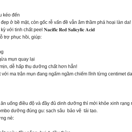
u kéo đến
 đẹp ở bề mặt, còn gốc rễ vấn đề vẫn âm thầm phá hoại làn da!
hất peel 𝐍𝐚𝐜𝐢𝐟𝐢𝐜 𝐑𝐞𝐝 𝐒𝐚𝐥𝐢𝐜𝐲𝐥𝐢𝐜 𝐀𝐜𝐢𝐝
 trợ phục hồi, giúp:
ng
ngừa mụn quay lại
 mịn, dễ hấp thụ dưỡng chất hơn hẳn!
biệt với ma trận mụn đang ngấm ngầm chiếm lĩnh từng centimet da
ăn uống điều độ và đầy đủ dinh dưỡng thì mới khỏe xinh rạng
combo dưỡng đúng gu: sạch sâu bảo vệ tái tạo.
ợng nè: