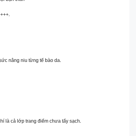
++++.
sức nâng niu từng tế bào da.
hí là cả lớp trang điểm chưa tẩy sạch.