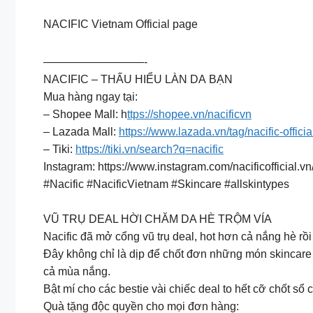
NACIFIC Vietnam Official page
—————————-
NACIFIC – THẤU HIỂU LÀN DA BẠN
Mua hàng ngay tại:
– Shopee Mall: h
ttps://shopee.vn/nacificvn
– Lazada Mall:
https://www.lazada.vn/tag/nacific-officia
– Tiki:
https://tiki.vn/search?q=nacific
Instagram: https://www.instagram.com/nacificofficial.vn
#Nacific #NacificVietnam #Skincare #allskintypes
VŨ TRỤ DEAL HỜI CHĂM DA HÈ TRỘM VÍA
Nacific đã mở cổng vũ trụ deal, hot hơn cả nắng hè rồi
Đây không chỉ là dịp để chốt đơn những món skincare 
cả mùa nắng.
Bật mí cho các bestie vài chiếc deal to hết cỡ chốt sổ 
Quà tặng độc quyền cho mọi đơn hàng: