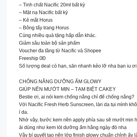
– Tinh chất Nacific 20ml bất kỳ
– Mặt nạ Nacific bất kỳ
– Kẻ mắt Horus
– Bông tẩy trang Horus
Cùng nhiều quà tặng hấp dẫn khác.
Giảm sâu toàn bộ sản phẩm
Voucher đa tầng từ Nacific và Shopee
️Freeship 0Đ
Số lượng deal có hạn, săn nhanh kẻo lỡ nha bạn iu ơi
CHỐNG NẮNG DƯỠNG ẨM GLOWY
GIÚP NỀN MƯỚT MỊN – TẠM BIỆT CAKEY
Bestie ơi, ai nói kem chống nắng chỉ để chống nắng?
Với Nacific Fresh Herb Sunscreen, làn da tụi mình kh
í da.
Nhờ vậy, bước kem nền apply phía sau sẽ mướt mịn hơ
ái dùng như kem lót dưỡng ẩm hằng ngày đó nha
Vậy bí quyết tạo nên lớp finish glowy chuẩn chỉnh ấy l