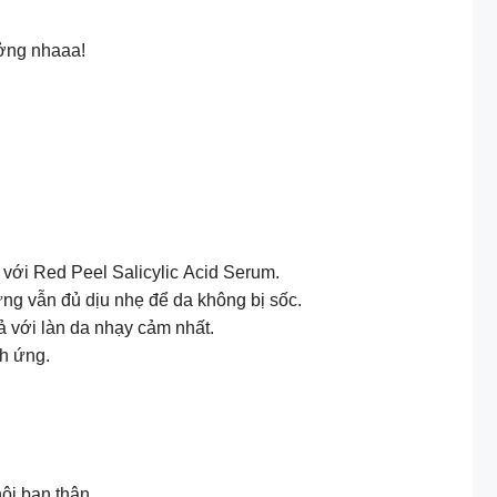
ưởng nhaaa!
 với Red Peel Salicylic Acid Serum.
g vẫn đủ dịu nhẹ để da không bị sốc.
ả với làn da nhạy cảm nhất.
ch ứng.
hội bạn thân