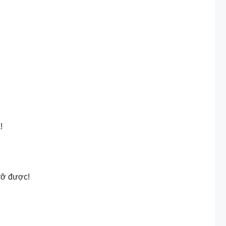
!
 rỡ được!