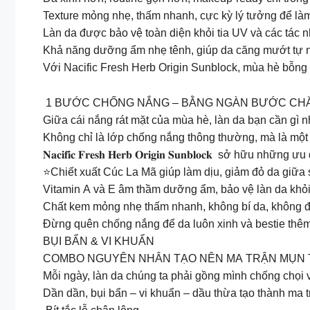
Texture mỏng nhẹ, thấm nhanh, cực kỳ lý tưởng để làm
️Làn da được bảo vệ toàn diện khỏi tia UV và các tác
Khả năng dưỡng ẩm nhẹ tênh, giúp da căng mướt tự nh
Với Nacific Fresh Herb Origin Sunblock, mùa hè bỗng 
1 BƯỚC CHỐNG NẮNG – BẰNG NGÀN BƯỚC CH
Giữa cái nắng rát mặt của mùa hè, làn da bạn cần gì n
Không chỉ là lớp chống nắng thông thường, mà là một 
𝐍𝐚𝐜𝐢𝐟𝐢𝐜 𝐅𝐫𝐞𝐬𝐡 𝐇𝐞𝐫𝐛 𝐎𝐫𝐢𝐠𝐢𝐧 𝐒𝐮𝐧𝐛𝐥𝐨𝐜𝐤 sở 
⭐Chiết xuất Cúc La Mã giúp làm dịu, giảm đỏ da giữa s
Vitamin A và E âm thầm dưỡng ẩm, bảo vệ làn da khỏ
Chất kem mỏng nhẹ thấm nhanh, không bí da, không đổ 
Đừng quên chống nắng để da luôn xinh và bestie thêm
BỤI BẨN & VI KHUẨN
COMBO NGUYÊN NHÂN TẠO NÊN MA TRẬN MỤN 
Mỗi ngày, làn da chúng ta phải gồng mình chống chọi vớ
Dần dần, bụi bẩn – vi khuẩn – dầu thừa tạo thành ma 