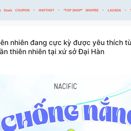
t
Deals
COUPON
#HOTHOT
*TOP SHOP*
SHOPEE
LAZADA
iên nhiên đang cực kỳ được yêu thích t
n thiên nhiên tại xứ sở Đại Hàn