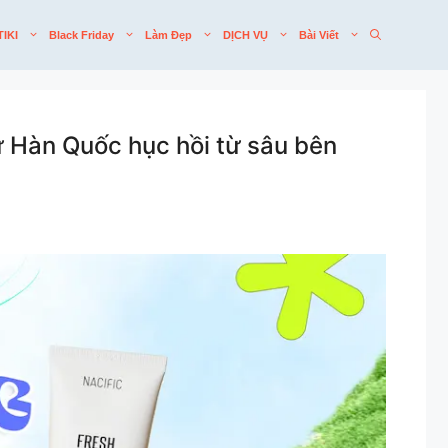
TIKI
Black Friday
Làm Đẹp
DỊCH VỤ
Bài Viết
ừ Hàn Quốc hục hồi từ sâu bên