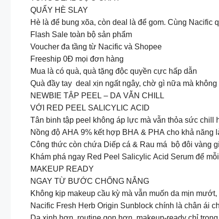
QUẨY HÈ SLAY️
Hè là để bung xõa, còn deal là để gom. Cùng Nacific 
Flash Sale toàn bộ sản phẩm
Voucher đa tầng từ Nacific và Shopee
️Freeship 0Đ mọi đơn hàng
Mua là có quà, quà tặng độc quyền cực hấp dẫn
Quà đầy tay deal xịn ngất ngây, chờ gì nữa mà không quẩ
NEWBIE TẬP PEEL – DA VẪN CHILL
VỚI RED PEEL SALICYLIC ACID
Tân binh tập peel không áp lực mà vẫn thỏa sức chill
Nồng độ AHA 9% kết hợp BHA & PHA cho khả năng làm 
Công thức còn chứa Diếp cá & Rau má bộ đôi vàng giúp
Khám phá ngay Red Peel Salicylic Acid Serum để mỗi 
MAKEUP READY
NGAY TỪ BƯỚC CHỐNG NẮNG
Không kịp makeup cầu kỳ mà vẫn muốn da mịn mướt, 
Nacific Fresh Herb Origin Sunblock chính là chân ái 
Da xinh hơn, routine gọn hơn, makeup-ready chỉ trong 