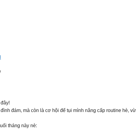
l
/
 đây!
đình đám, mà còn là cơ hội để tụi mình nâng cấp routine hè, 
cuối tháng này nè: