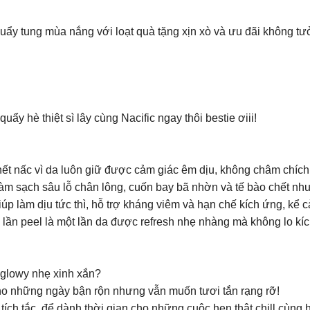
quẩy tung mùa nắng với loạt quà tặng xịn xò và ưu đãi không t
y hè thiệt sì lây cùng Nacific ngay thôi bestie ơiii!
 hết nấc vì da luôn giữ được cảm giác êm dịu, không châm chích
sạch sâu lỗ chân lông, cuốn bay bã nhờn và tế bào chết nhưn
 làm dịu tức thì, hỗ trợ kháng viêm và hạn chế kích ứng, kể c
lần peel là một lần da được refresh nhẹ nhàng mà không lo kí
glowy nhẹ xinh xắn?
cho những ngày bận rộn nhưng vẫn muốn tươi tắn rạng rỡ!
tích tắc để dành thời gian cho những cuộc hẹn thật chill cùng 