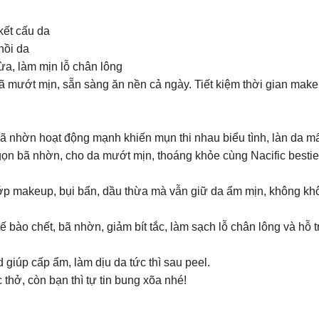
kết cấu da
hồi da
a, làm mịn lỗ chân lông
đã mướt mịn, sẵn sàng ăn nền cả ngày. Tiết kiệm thời gian make
 bã nhờn hoạt động mạnh khiến mụn thi nhau biểu tình, làn da 
gọn bã nhờn, cho da mướt mịn, thoáng khỏe cùng Nacific besti
 lớp makeup, bụi bẩn, dầu thừa mà vẫn giữ da ẩm mịn, không kh
ào chết, bã nhờn, giảm bít tắc, làm sạch lỗ chân lông và hỗ t
 giúp cấp ẩm, làm dịu da tức thì sau peel.
thở, còn bạn thì tự tin bung xõa nhé!