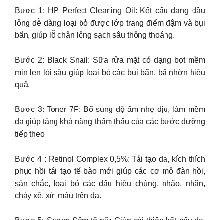
Bước 1: HP Perfect Cleaning Oil: Kết cấu dạng dầu
lỏng dễ dàng loại bỏ được lớp trang điểm đậm và bụi
bẩn, giúp lỗ chân lông sạch sâu thông thoáng.
Bước 2: Black Snail: Sữa rửa mặt có dạng bọt mềm
mịn len lỏi sâu giúp loại bỏ các bụi bẩn, bã nhờn hiệu
quả.
Bước 3: Toner 7F: Bổ sung độ ẩm nhẹ dịu, làm mềm
da giúp tăng khả năng thẩm thấu của các bước dưỡng
tiếp theo
Bước 4 : Retinol Complex 0,5%: Tái tạo da, kích thích
phục hồi tái tạo tế bào mới giúp các cơ mô đàn hồi,
săn chắc, loại bỏ các dấu hiệu chùng, nhão, nhăn,
chảy xệ, xỉn màu trên da.