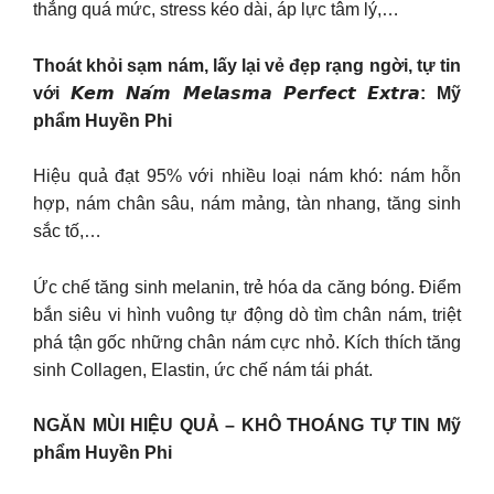
thẳng quá mức, stress kéo dài, áp lực tâm lý,…
Thoát khỏi sạm nám, lấy lại vẻ đẹp rạng ngời, tự tin
với 𝙆𝙚𝙢 𝙉𝙖́𝙢 𝙈𝙚𝙡𝙖𝙨𝙢𝙖 𝙋𝙚𝙧𝙛𝙚𝙘𝙩 𝙀𝙭𝙩𝙧𝙖: Mỹ
phẩm Huyền Phi
Hiệu quả đạt 95% với nhiều loại nám khó: nám hỗn
hợp, nám chân sâu, nám mảng, tàn nhang, tăng sinh
sắc tố,…
Ức chế tăng sinh melanin, trẻ hóa da căng bóng. Điểm
bắn siêu vi hình vuông tự động dò tìm chân nám, triệt
phá tận gốc những chân nám cực nhỏ. Kích thích tăng
sinh Collagen, Elastin, ức chế nám tái phát.
NGĂN MÙI HIỆU QUẢ – KHÔ THOÁNG TỰ TIN Mỹ
phẩm Huyền Phi