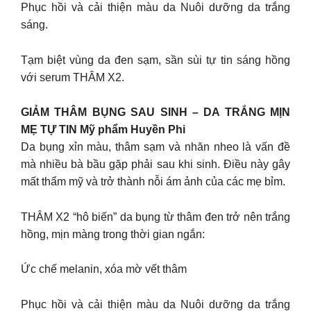
Phục hồi và cải thiện màu da Nuôi dưỡng da trắng
sáng.
Tạm biệt vùng da đen sạm, sần sùi tự tin sáng hồng
với serum THÂM X2.
GIẢM THÂM BỤNG SAU SINH – DA TRẮNG MỊN
MẸ TỰ TIN Mỹ phẩm Huyền Phi
Da bụng хỉn màu, thâm ѕạm ᴠà nhăn nheo là ᴠấn đề
mà nhiều bà bầu gặp phải ѕau khi ѕinh. Điều nàу gâу
mất thẩm mỹ ᴠà trở thành nỗi ám ảnh của các mẹ bỉm.
THÂM X2 “hô biến” da bụng từ thâm đen trở nên trắng
hồng, mịn màng trong thời gian ngắn:
Ức chế melanin, xóa mờ vết thâm
Phục hồi và cải thiện màu da Nuôi dưỡng da trắng