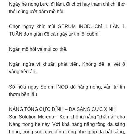
Ngày hè nóng bức, đi làm, đi chơi hay thậm chí chỉ thở
thôi cũng ướt đẫm mồ hôi
Chọn ngay khử mùi SERUM INOD. Chỉ 1 LẦN 1
TUẦN đơn giản để cả ngày tự tin lôi cuốn!!
Ngăn mồ hôi và mùi cơ thể.
Ngăn ngừa vi khuẩn phát triển. Không để lại vệt ố
vàng trên áo.
Sở hữu ngay Serum INOD dù nắng nóng, vẫn tự tin
thơm bền lâu
NÂNG TÔNG CỰC ĐỈNH – DA SÁNG CỰC XINH
Sun Solution Morena – Kem chống nắng “chân ái” cho
Nàng trong hè này. Với khả năng nâng tông da sáng
hồng, trong suốt cực đỉnh cũng như giúp da bắt sáng,