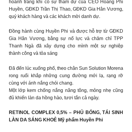
hoành tráng khi có sự tham dự của CEO Hoàng Phi
Huyền, GĐKD Trần Thị Thao, GĐKD Gia Hân Vương,
quý khách hàng và các khách mời danh dự.
Đồng hành cùng Huyền Phi và được hỗ trợ từ GĐKD
Gia Hân Vương, bằng sự nổ lực và chăm chỉ TPP
Thanh Ngà đã xây dựng cho mình một sự nghiệp
thành công và tỏa sáng
Đã đến lúc xuống phố, theo chân Sun Solution Morena
rong ruổi khắp những cung đường mới lạ, rạng rỡ
cùng với ánh nắng chói chang.
Một lớp kem chống nắng nâng tông, mỏng nhẹ cũng
đủ khiến làn da hồng hào, tươi tắn cả ngày.
RETINOL COMPLEX 0,5% – PHỦ BÓNG, TÁI SINH
LÀN DA SÁNG KHOẺ Mỹ phẩm Huyền Phi