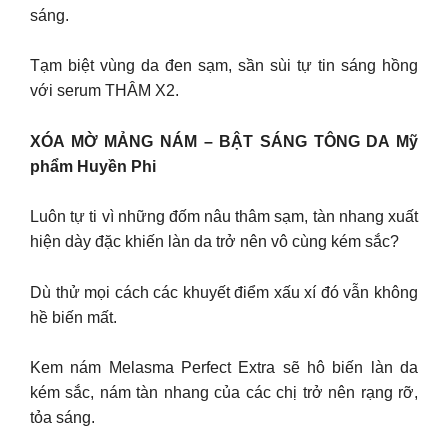
sáng.
Tạm biệt vùng da đen sạm, sần sùi tự tin sáng hồng
với serum THÂM X2.
XÓA MỜ MẢNG NÁM – BẬT SÁNG TÔNG DA Mỹ
phẩm Huyền Phi
Luôn tự ti vì những đốm nâu thâm sạm, tàn nhang xuất
hiện dày đặc khiến làn da trở nên vô cùng kém sắc?
Dù thử mọi cách các khuyết điểm xấu xí đó vẫn không
hề biến mất.
Kem nám Melasma Perfect Extra sẽ hô biến làn da
kém sắc, nám tàn nhang của các chị trở nên rạng rỡ,
tỏa sáng.