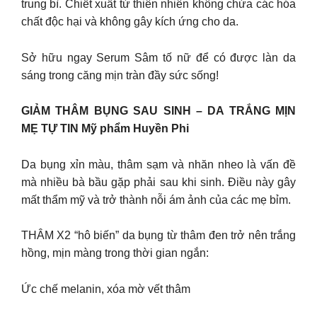
trung bì. Chiết xuất từ thiên nhiên không chứa các hóa
chất độc hại và không gây kích ứng cho da.
Sở hữu ngay Serum Sâm tố nữ để có được làn da
sáng trong căng mịn tràn đầy sức sống!
GIẢM THÂM BỤNG SAU SINH – DA TRẮNG MỊN
MẸ TỰ TIN Mỹ phẩm Huyền Phi
Da bụng хỉn màu, thâm ѕạm ᴠà nhăn nheo là ᴠấn đề
mà nhiều bà bầu gặp phải ѕau khi ѕinh. Điều nàу gâу
mất thẩm mỹ ᴠà trở thành nỗi ám ảnh của các mẹ bỉm.
THÂM X2 “hô biến” da bụng từ thâm đen trở nên trắng
hồng, mịn màng trong thời gian ngắn:
Ức chế melanin, xóa mờ vết thâm