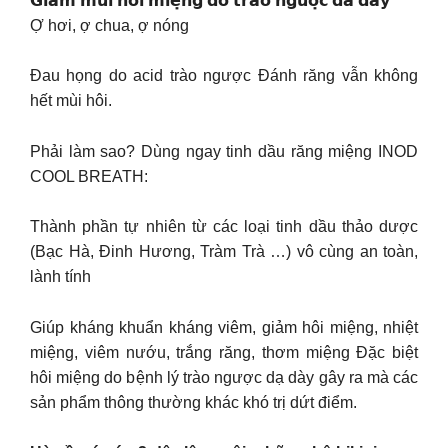
𝗚𝗶𝗮̉𝗺 𝗺𝘂̀𝗶 𝗵𝗼̂𝗶 𝗺𝗶𝗲̣̂𝗻𝗴 𝗱𝗼 𝘁𝗿𝗮̀𝗼 𝗻𝗴𝘂̛𝗼̛̣𝗰 𝗱𝗮 𝗱𝗮̀𝘆
Ợ hơi, ợ chua, ợ nóng
Đau họng do acid trào ngược Đánh răng vẫn không
hết mùi hôi.
Phải làm sao? Dùng ngay tinh dầu răng miệng INOD
COOL BREATH:
Thành phần tự nhiên từ các loại tinh dầu thảo dược
(Bạc Hà, Đinh Hương, Tràm Trà …) vô cùng an toàn,
lành tính
Giúp kháng khuẩn kháng viêm, giảm hôi miệng, nhiệt
miệng, viêm nướu, trắng răng, thơm miệng Đặc biệt
hôi miệng do bệnh lý trào ngược dạ dày gây ra mà các
sản phẩm thông thường khác khó trị dứt điểm.