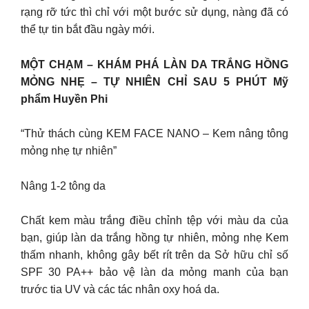
rạng rỡ tức thì chỉ với một bước sử dụng, nàng đã có
thể tự tin bắt đầu ngày mới.
MỘT CHẠM – KHÁM PHÁ LÀN DA TRẮNG HỒNG
MỎNG NHẸ – TỰ NHIÊN CHỈ SAU 5 PHÚT Mỹ
phẩm Huyền Phi
“Thử thách cùng KEM FACE NANO – Kem nâng tông
mỏng nhẹ tự nhiên”
Nâng 1-2 tông da
Chất kem màu trắng điều chỉnh tệp với màu da của
bạn, giúp làn da trắng hồng tự nhiên, mỏng nhẹ Kem
thấm nhanh, không gây bết rít trên da Sở hữu chỉ số
SPF 30 PA++ bảo vệ làn da mỏng manh của bạn
trước tia UV và các tác nhân oxy hoá da.