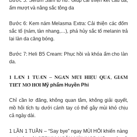
Bước 5: Serum Sâm tố nữ: Giúp cải thiện kết cấu da,
ẩm mượt và nâng sắc tông da
Bước 6: Kem nám Melasma Extra: Cải thiện các đốm
sắc tố (nám, tàn nhang,…), phá hủy sắc tố melanin trả
lại làn da căng bóng.
Bước 7: Heli B5 Cream: Phục hồi và khóa ẩm cho làn
da.
𝟏 𝐋𝐀̂̀𝐍 𝟏 𝐓𝐔𝐀̂̀𝐍 – 𝐍𝐆𝐀̆𝐍 𝐌𝐔̀𝐈 𝐇𝐈𝐄̣̂𝐔 𝐐𝐔𝐀̉, 𝐆𝐈𝐀̉𝐌
𝐓𝐈𝐄̂́𝐓 𝐌𝐎̂̀ 𝐇𝐎̂𝐈
Mỹ phẩm Huyền Phi
Chỉ cần lơ đãng, không quan tâm, không giải quyết,
mồ hôi tích tụ dưới cánh tay có thể gây mùi khó chịu
cả ngày dài.
1 LẦN 1 TUẦN – “Say bye” ngay MÙI HÔI khiến nàng