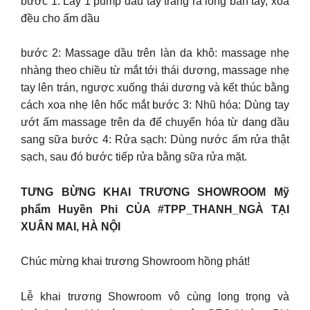
bước 1: Lấy 1 pump dầu tẩy trang ra lòng bàn tay, xoa
đều cho ấm dầu
bước 2: Massage dầu trên làn da khô: massage nhẹ
nhàng theo chiều từ mắt tới thái dương, massage nhẹ
tay lên trán, ngược xuống thái dương và kết thúc bằng
cách xoa nhẹ lên hốc mắt bước 3: Nhũ hóa: Dùng tay
ướt ấm massage trên da để chuyển hóa từ dang dầu
sang sữa bước 4: Rửa sạch: Dùng nước ấm rửa thật
sạch, sau đó bước tiếp rửa bằng sữa rửa mặt.
TƯNG BỪNG KHAI TRƯƠNG SHOWROOM Mỹ
phẩm Huyền Phi CỦA #TPP_THANH_NGÀ TẠI
XUÂN MAI, HÀ NỘI
Chúc mừng khai trương Showroom hồng phát!
Lễ khai trương Showroom vô cùng long trọng và