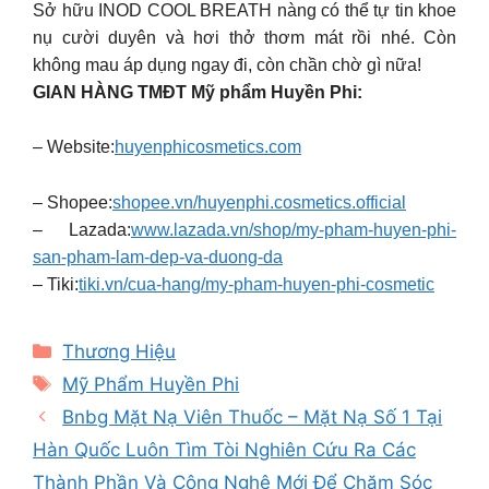
Sở hữu INOD COOL BREATH nàng có thể tự tin khoe
nụ cười duyên và hơi thở thơm mát rồi nhé. Còn
không mau áp dụng ngay đi, còn chần chờ gì nữa!
GIAN HÀNG TMĐT Mỹ phẩm Huyền Phi:
– Website:
huyenphicosmetics.com
– Shopee:
shopee.vn/huyenphi.cosmetics.official
– Lazada:
www.lazada.vn/shop/my-pham-huyen-phi-
san-pham-lam-dep-va-duong-da
– Tiki:
tiki.vn/cua-hang/my-pham-huyen-phi-cosmetic
Categories
Thương Hiệu
Tags
Mỹ Phẩm Huyền Phi
Bnbg Mặt Nạ Viên Thuốc – Mặt Nạ Số 1 Tại
Hàn Quốc Luôn Tìm Tòi Nghiên Cứu Ra Các
Thành Phần Và Công Nghệ Mới Để Chăm Sóc