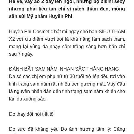
Hè về, váy áo 2 dây lên ngôi, những bộ bikini sexy
nhưng phải tiêu tan chỉ vì nách thâm đen, mông
sần sùi Mỹ phẩm Huyền Phi
Huyền Phi Cosmetic bật mí ngay cho bạn SIÊU THÂM
X2 với ưu điểm vượt trội là khả năng làm sạch thâm,
mang lại vùng da nhạy cảm trắng sáng hơn hẳn chỉ
sau 7 ngày.
ĐÁNH BẬT SẠM NÁM, NHAN SẮC THĂNG HẠNG
Đa số các chị em phụ nữ từ 30 tuổi trở lên đều rơi vào
tình trạng sạm nám rất nhiều trên gương mặt. Vậy đâu
là nguyên nhân dẫn đến tình trạng sạm nám khiến cho
làn da xuống sắc:
Do thay đổi nội tiết tố
Do sức đề kháng yếu Do ảnh hưởng tâm lý: Căng