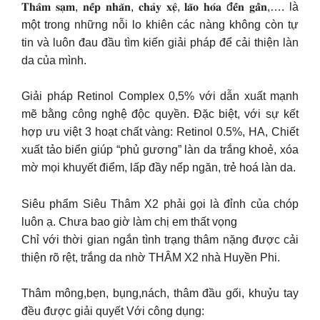
𝐓𝐡𝐚̂𝐦 𝐬𝐚̣𝐦, 𝐧𝐞̂́𝐩 𝐧𝐡𝐚̆𝐧, 𝐜𝐡𝐚̉𝐲 𝐱𝐞̣̂, 𝐥𝐚̃𝐨 𝐡𝐨́𝐚 đ𝐞̂́𝐧 𝐠𝐚̂̀𝐧,…. là
một trong những nỗi lo khiên các nàng không còn tự
tin và luôn đau đầu tìm kiến giải pháp để cải thiện làn
da của mình.
Giải pháp Retinol Complex 0,5% với dẫn xuất mạnh
mẽ bằng công nghệ độc quyền. Đặc biệt, với sự kết
hợp ưu việt 3 hoạt chất vàng: Retinol 0.5%, HA, Chiết
xuất tảo biển giúp “phủ gương” làn da trắng khoẻ, xóa
mờ mọi khuyết điểm, lấp đầy nếp ngăn, trẻ hoá làn da.
Siêu phẩm Siêu Thâm X2 phải gọi là đỉnh của chóp
luôn ạ. Chưa bao giờ làm chị em thất vọng
Chỉ với thời gian ngắn tình trạng thâm nặng được cải
thiện rõ rệt, trắng da nhờ THÂM X2 nhà Huyền Phi.
Thâm mông,bẹn, bụng,nách, thâm đầu gối, khuỷu tay
đều được giải quyết Với công dụng: