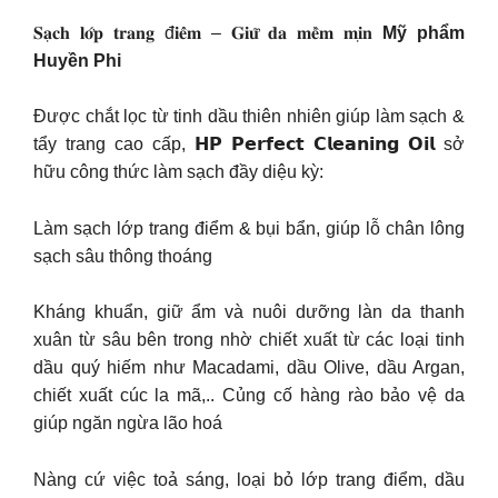
𝐒𝐚̣𝐜𝐡 𝐥𝐨̛́𝐩 𝐭𝐫𝐚𝐧𝐠 đ𝐢𝐞̂̉𝐦 – 𝐆𝐢𝐮̛̃ 𝐝𝐚 𝐦𝐞̂̀𝐦 𝐦𝐢̣𝐧
Mỹ phẩm
Huyền Phi
Được chắt lọc từ tinh dầu thiên nhiên giúp làm sạch &
tẩy trang cao cấp, 𝗛𝗣 𝗣𝗲𝗿𝗳𝗲𝗰𝘁 𝗖𝗹𝗲𝗮𝗻𝗶𝗻𝗴 𝗢𝗶𝗹 sở
hữu công thức làm sạch đầy diệu kỳ:
Làm sạch lớp trang điểm & bụi bẩn, giúp lỗ chân lông
sạch sâu thông thoáng
Kháng khuẩn, giữ ẩm và nuôi dưỡng làn da thanh
xuân từ sâu bên trong nhờ chiết xuất từ các loại tinh
dầu quý hiếm như Macadami, dầu Olive, dầu Argan,
chiết xuất cúc la mã,.. Củng cố hàng rào bảo vệ da
giúp ngăn ngừa lão hoá
Nàng cứ việc toả sáng, loại bỏ lớp trang điểm, dầu