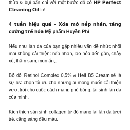
thừa & bụi bẩn chỉ với một bước đã có 𝗛𝗣 𝗣𝗲𝗿𝗳𝗲𝗰𝘁
𝗖𝗹𝗲𝗮𝗻𝗶𝗻𝗴 𝗢𝗶𝗹 lo!
𝟰 𝘁𝘂𝗮̂̀𝗻 𝗵𝗶𝗲̣̂𝘂 𝗾𝘂𝗮̉ – 𝗫𝗼́𝗮 𝗺𝗼̛̀ 𝗻𝗲̂́𝗽 𝗻𝗵𝗮̆𝗻, 𝘁𝗮̆𝗻𝗴
𝗰𝘂̛𝗼̛̀𝗻𝗴 𝘁𝗿𝗲̉ 𝗵𝗼́𝗮
Mỹ phẩm Huyền Phi
Nếu như làn da của bạn gặp nhiều vấn đề nhức nhối
mãi không cải thiện: nếp nhăn, lão hóa đến gần, chảy
xệ, thâm sạm, mụn ẩn,..
Bộ đôi Retinol Complex 0,5% & Heli B5 Cream sẽ là
sự lựa chọn tối ưu cho những ai mong muốn cải thiện
vượt trội cho cuộc cách mạng phủ bóng, tái sinh làn da
của mình.
Kích thích sản sinh collagen từ đó mang lại làn da tươi
trẻ, căng sáng đều màu.