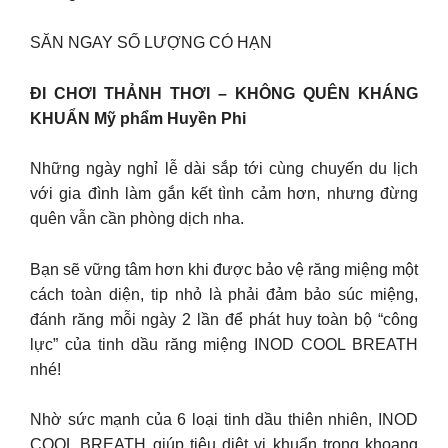
SĂN NGAY SỐ LƯỢNG CÓ HẠN
ĐI CHƠI THẢNH THƠI – KHÔNG QUÊN KHÁNG
KHUẨN Mỹ phẩm Huyền Phi
Những ngày nghỉ lễ dài sắp tới cùng chuyến du lịch
với gia đình làm gắn kết tình cảm hơn, nhưng đừng
quên vẫn cần phòng dịch nha.
Bạn sẽ vững tâm hơn khi được bảo vệ răng miệng một
cách toàn diện, tip nhỏ là phải đảm bảo súc miệng,
đánh răng mỗi ngày 2 lần để phát huy toàn bộ “công
lực” của tinh dầu răng miệng INOD COOL BREATH
nhé!
Nhờ sức mạnh của 6 loại tinh dầu thiên nhiên, INOD
COOL BREATH giúp tiêu diệt vi khuẩn trong khoang