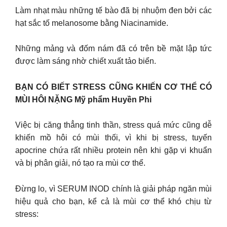
Làm nhạt màu những tế bào đã bị nhuộm đen bởi các
hạt sắc tố melanosome bằng Niacinamide.
Những mảng và đốm nám đã có trên bề mặt lập tức
được làm sáng nhờ chiết xuất tảo biển.
BẠN CÓ BIẾT STRESS CŨNG KHIẾN CƠ THỂ CÓ
MÙI HÔI NẶNG Mỹ phẩm Huyền Phi
Việc bị căng thẳng tinh thần, stress quá mức cũng dễ
khiến mồ hôi có mùi thối, vì khi bị stress, tuyến
apocrine chứa rất nhiều protein nên khi gặp vi khuẩn
và bị phân giải, nó tạo ra mùi cơ thể.
Đừng lo, vì SERUM INOD chính là giải pháp ngăn mùi
hiệu quả cho bạn, kể cả là mùi cơ thể khó chịu từ
stress: