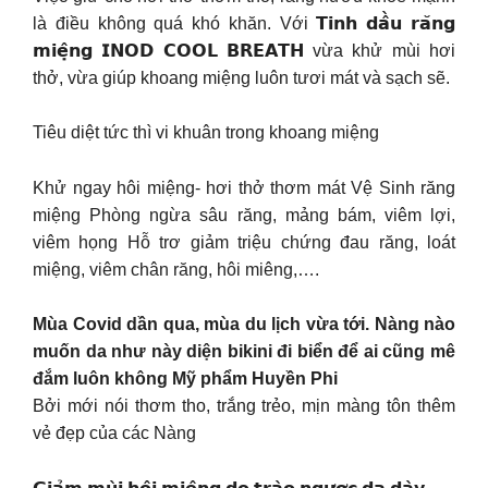
là điều không quá khó khăn. Với 𝗧𝗶𝗻𝗵 𝗱𝗮̂̀𝘂 𝗿𝗮̆𝗻𝗴
𝗺𝗶𝗲̣̂𝗻𝗴 𝗜𝗡𝗢𝗗 𝗖𝗢𝗢𝗟 𝗕𝗥𝗘𝗔𝗧𝗛 vừa khử mùi hơi
thở, vừa giúp khoang miệng luôn tươi mát và sạch sẽ.
Tiêu diệt tức thì vi khuân trong khoang miệng
Khử ngay hôi miệng- hơi thở thơm mát Vệ Sinh răng
miệng Phòng ngừa sâu răng, mảng bám, viêm lợi,
viêm họng Hỗ trơ giảm triệu chứng đau răng, loát
miệng, viêm chân răng, hôi miêng,….
Mùa Covid dần qua, mùa du lịch vừa tới. Nàng nào
muốn da như này diện bikini đi biển để ai cũng mê
đắm luôn không Mỹ phẩm Huyền Phi
Bởi mới nói thơm tho, trắng trẻo, mịn màng tôn thêm
vẻ đẹp của các Nàng