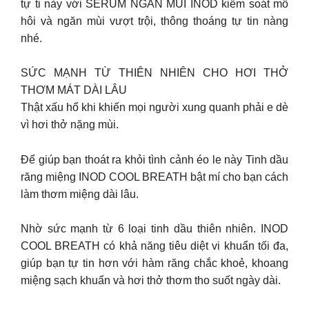
tự ti này với SERUM NGĂN MÙI INOD kiểm soát mồ
hôi và ngăn mùi vượt trội, thông thoáng tự tin nàng
nhé.
SỨC MẠNH TỪ THIÊN NHIÊN CHO HƠI THỞ
THƠM MÁT DÀI LÂU
Thật xấu hổ khi khiến mọi người xung quanh phải e dè
vì hơi thở nặng mùi.
Để giúp bạn thoát ra khỏi tình cảnh éo le này Tinh dầu
răng miệng INOD COOL BREATH bật mí cho bạn cách
làm thơm miệng dài lâu.
Nhờ sức mạnh từ 6 loại tinh dầu thiên nhiên. INOD
COOL BREATH có khả năng tiêu diệt vi khuẩn tối đa,
giúp bạn tự tin hơn với hàm răng chắc khoẻ, khoang
miệng sạch khuẩn và hơi thở thơm tho suốt ngày dài.