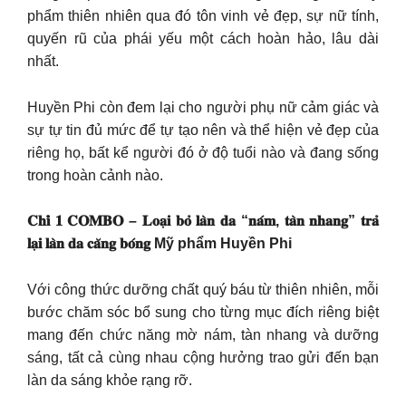
phẩm thiên nhiên qua đó tôn vinh vẻ đẹp, sự nữ tính,
quyến rũ của phái yếu một cách hoàn hảo, lâu dài
nhất.
Huyền Phi còn đem lại cho người phụ nữ cảm giác và
sự tự tin đủ mức để tự tạo nên và thể hiện vẻ đẹp của
riêng họ, bất kể người đó ở độ tuổi nào và đang sống
trong hoàn cảnh nào.
𝐂𝐡𝐢̉ 𝟏 𝐂𝐎𝐌𝐁𝐎 – 𝐋𝐨𝐚̣𝐢 𝐛𝐨̉ 𝐥𝐚̀𝐧 𝐝𝐚 “𝐧𝐚́𝐦, 𝐭𝐚̀𝐧 𝐧𝐡𝐚𝐧𝐠” 𝐭𝐫𝐚̉
𝐥𝐚̣𝐢 𝐥𝐚̀𝐧 𝐝𝐚 𝐜𝐚̆𝐧𝐠 𝐛𝐨́𝐧𝐠 Mỹ phẩm Huyền Phi
Với công thức dưỡng chất quý báu từ thiên nhiên, mỗi
bước chăm sóc bổ sung cho từng mục đích riêng biệt
mang đến chức năng mờ nám, tàn nhang và dưỡng
sáng, tất cả cùng nhau cộng hưởng trao gửi đến bạn
làn da sáng khỏe rạng rỡ.