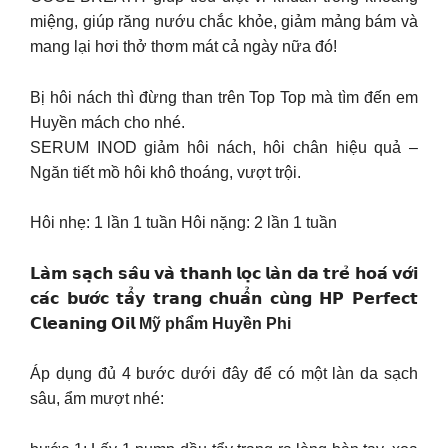
miệng, giúp răng nướu chắc khỏe, giảm mảng bám và
mang lại hơi thở thơm mát cả ngày nữa đó!
Bị hôi nách thì đừng than trên Top Top mà tìm đến em
Huyền mách cho nhé.
SERUM INOD giảm hôi nách, hôi chân hiệu quả –
Ngăn tiết mồ hôi khô thoáng, vượt trội.
Hôi nhẹ: 1 lần 1 tuần Hôi nặng: 2 lần 1 tuần
𝗟𝗮̀𝗺 𝘀𝗮̣𝗰𝗵 𝘀𝗮̂𝘂 𝘃𝗮̀ 𝘁𝗵𝗮𝗻𝗵 𝗹𝗼̣𝗰 𝗹𝗮̀𝗻 𝗱𝗮 𝘁𝗿𝗲̉ 𝗵𝗼𝗮́ 𝘃𝗼̛́𝗶
𝗰𝗮́𝗰 𝗯𝘂̛𝗼̛́𝗰 𝘁𝗮̂̉𝘆 𝘁𝗿𝗮𝗻𝗴 𝗰𝗵𝘂𝗮̂̉𝗻 𝗰𝘂̀𝗻𝗴 𝗛𝗣 𝗣𝗲𝗿𝗳𝗲𝗰𝘁
𝗖𝗹𝗲𝗮𝗻𝗶𝗻𝗴 𝗢𝗶𝗹
Mỹ phẩm Huyền Phi
Áp dụng đủ 4 bước dưới đây để có một làn da sạch
sâu, ẩm mượt nhé: