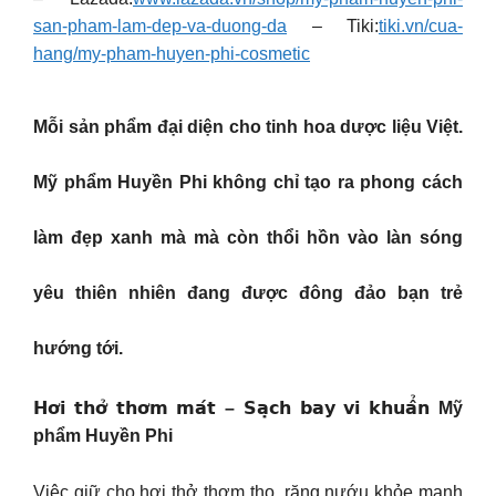
san-pham-lam-dep-va-duong-da
– Tiki:
tiki.vn/cua-
hang/my-pham-huyen-phi-cosmetic
Mỗi sản phẩm đại diện cho tinh hoa dược liệu Việt.
Mỹ phẩm Huyền Phi không chỉ tạo ra phong cách
làm đẹp xanh mà mà còn thổi hồn vào làn sóng
yêu thiên nhiên đang được đông đảo bạn trẻ
hướng tới.
𝗛𝗼̛𝗶 𝘁𝗵𝗼̛̉ 𝘁𝗵𝗼̛𝗺 𝗺𝗮́𝘁 – 𝗦𝗮̣𝗰𝗵 𝗯𝗮𝘆 𝘃𝗶 𝗸𝗵𝘂𝗮̂̉𝗻 Mỹ
phẩm Huyền Phi
Việc giữ cho hơi thở thơm tho, răng nướu khỏe mạnh