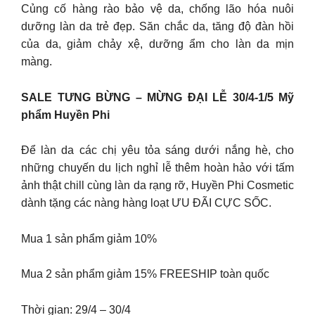
Củng cố hàng rào bảo vệ da, chống lão hóa nuôi
dưỡng làn da trẻ đẹp. Săn chắc da, tăng độ đàn hồi
của da, giảm chảy xệ, dưỡng ẩm cho làn da mịn
màng.
SALE TƯNG BỪNG – MỪNG ĐẠI LỄ 30/4-1/5 Mỹ
phẩm Huyền Phi
Để làn da các chị yêu tỏa sáng dưới nắng hè, cho
những chuyến du lịch nghỉ lễ thêm hoàn hảo với tấm
ảnh thật chill cùng làn da rạng rỡ, Huyền Phi Cosmetic
dành tặng các nàng hàng loạt ƯU ĐÃI CỰC SỐC.
Mua 1 sản phẩm giảm 10%
Mua 2 sản phẩm giảm 15% FREESHIP toàn quốc
Thời gian: 29/4 – 30/4