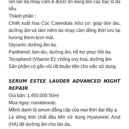
với làn da nhạy cảm & được tin dùng bởi các bác sĩ da
liễu.
Thành phần :
Chiết xuất hoa Cúc Calendula hữu cơ: giúp làm dịu,
dưỡng ẩm và làm mềm da nhạy cảm đồng thời lưu lại
hương thơm tươi mát.
Glycerin: dưỡng ẩm da.
Panthenol: làm dịu, dưỡng ẩm, hỗ trợ phục hồi da.
Tocopherol (Vitamin E): chống oxy hoá, dưỡng ẩm
Sản phẩm có gắn vòi rất thuận tiện cho việc sử dụng
𝙎𝙀𝙍𝙐𝙈 𝙀𝙎𝙏𝙀𝙀 𝙇𝘼𝙐𝘿𝙀𝙍 𝘼𝘿𝙑𝘼𝙉𝘾𝙀𝘿 𝙉𝙄𝙂𝙃𝙏
𝙍𝙀𝙋𝘼𝙄𝙍
Gía bán: 1.450.000 50ml
Mua ngay: nanabeauty.
Mệnh danh là serum đẳng cấp của mọi thời đại đây ạ
Là dòng tinh chất đầu tiên sử dụng Hyaluronic Acid
(HA) để dưỡng ẩm cho làn da.