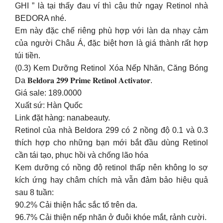
GHI ” là tại thấy đau ví thì cậu thử ngay Retinol nhà
BEDORA nhé.
Em này đặc chế riêng phù hợp với làn da nhạy cảm
của người Châu Á, đặc biệt hơn là giá thành rất hợp
túi tiền.
(0.3) Kem Dưỡng Retinol Xóa Nếp Nhăn, Căng Bóng
Da 𝐁𝐞𝐥𝐝𝐨𝐫𝐚 𝟐𝟗𝟗 𝐏𝐫𝐢𝐦𝐞 𝐑𝐞𝐭𝐢𝐧𝐨𝐥 𝐀𝐜𝐭𝐢𝐯𝐚𝐭𝐨𝐫.
Giá sale: 189.0000
Xuất sứ: Hàn Quốc
Link đặt hàng: nanabeauty.
Retinol của nhà Beldora 299 có 2 nồng độ 0.1 và 0.3
thích hợp cho những bạn mới bắt đầu dùng Retinol
cần tái tạo, phục hồi và chống lão hóa
Kem dưỡng có nồng độ retinol thấp nên không lo sợ
kích ứng hay châm chích mà vẫn đảm bảo hiệu quả
sau 8 tuần:
90.2% Cải thiện hắc sắc tố trên da.
96.7% Cải thiện nếp nhăn ở đuôi khóe mắt, rảnh cười.