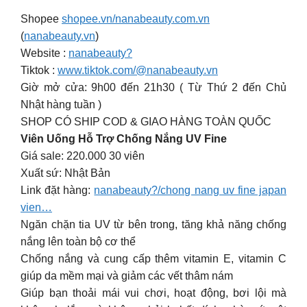
Shopee
shopee.vn/nanabeauty.com.vn
(
nanabeauty.vn
)
Website :
nanabeauty?
Tiktok :
www.tiktok.com/@nanabeauty.vn
Giờ mở cửa: 9h00 đến 21h30 ( Từ Thứ 2 đến Chủ
Nhật hàng tuần )
SHOP CÓ SHIP COD & GIAO HÀNG TOÀN QUỐC
Viên Uống Hỗ Trợ Chống Nắng UV Fine
Giá sale: 220.000 30 viên
Xuất sứ: Nhật Bản
Link đặt hàng:
nanabeauty?/chong nang uv fine japan
vien…
Ngăn chặn tia UV từ bên trong, tăng khả năng chống
nắng lên toàn bộ cơ thể
Chống nắng và cung cấp thêm vitamin E, vitamin C
giúp da mềm mại và giảm các vết thâm nám
Giúp bạn thoải mái vui chơi, hoạt động, bơi lội mà