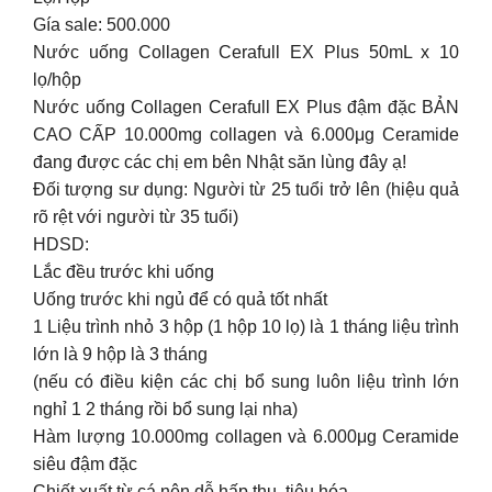
Gía sale: 500.000
Nước uống Collagen Cerafull EX Plus 50mL x 10
lọ/hộp
Nước uống Collagen Cerafull EX Plus đậm đặc BẢN
CAO CẤP 10.000mg collagen và 6.000μg Ceramide
đang được các chị em bên Nhật săn lùng đây ạ!
Đối tượng sư dụng: Người từ 25 tuổi trở lên (hiệu quả
rõ rệt với người từ 35 tuổi)
HDSD:
Lắc đều trước khi uống
Uống trước khi ngủ để có quả tốt nhất
1 Liệu trình nhỏ 3 hộp (1 hộp 10 lọ) là 1 tháng liệu trình
lớn là 9 hộp là 3 tháng
(nếu có điều kiện các chị bổ sung luôn liệu trình lớn
nghỉ 1 2 tháng rồi bổ sung lại nha)
Hàm lượng 10.000mg collagen và 6.000μg Ceramide
siêu đậm đặc
Chiết xuất từ cá nên dễ hấp thụ, tiêu hóa.