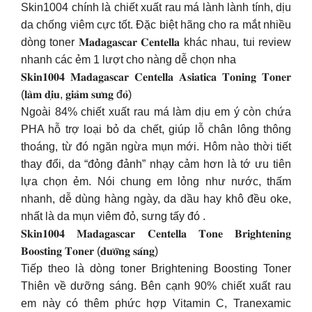
Skin1004 chính là chiết xuất rau má lành lành tính, dịu
da chống viêm cực tốt. Đặc biệt hãng cho ra mắt nhiều
dòng toner 𝐌𝐚𝐝𝐚𝐠𝐚𝐬𝐜𝐚𝐫 𝐂𝐞𝐧𝐭𝐞𝐥𝐥𝐚 khác nhau, tui review
nhanh các ẻm 1 lượt cho nàng dễ chọn nha
𝐒𝐤𝐢𝐧𝟏𝟎𝟎𝟒 𝐌𝐚𝐝𝐚𝐠𝐚𝐬𝐜𝐚𝐫 𝐂𝐞𝐧𝐭𝐞𝐥𝐥𝐚 𝐀𝐬𝐢𝐚𝐭𝐢𝐜𝐚 𝐓𝐨𝐧𝐢𝐧𝐠 𝐓𝐨𝐧𝐞𝐫
(𝐥𝐚̀𝐦 𝐝𝐢̣𝐮, 𝐠𝐢𝐚̉𝐦 𝐬𝐮̛𝐧𝐠 đ𝐨̉)
Ngoài 84% chiết xuất rau má làm dịu em ý còn chứa
PHA hỗ trợ loại bỏ da chết, giúp lỗ chân lông thông
thoáng, từ đó ngăn ngừa mụn mới. Hôm nào thời tiết
thay đổi, da “đỏng đảnh” nhạy cảm hơn là tớ ưu tiên
lựa chọn ẻm. Nói chung em lỏng như nước, thấm
nhanh, dễ dùng hàng ngày, da dầu hay khô đều oke,
nhất là da mụn viêm đỏ, sưng tấy đó .
𝐒𝐤𝐢𝐧𝟏𝟎𝟎𝟒 𝐌𝐚𝐝𝐚𝐠𝐚𝐬𝐜𝐚𝐫 𝐂𝐞𝐧𝐭𝐞𝐥𝐥𝐚 𝐓𝐨𝐧𝐞 𝐁𝐫𝐢𝐠𝐡𝐭𝐞𝐧𝐢𝐧𝐠
𝐁𝐨𝐨𝐬𝐭𝐢𝐧𝐠 𝐓𝐨𝐧𝐞𝐫 (𝐝𝐮̛𝐨̛̃𝐧𝐠 𝐬𝐚́𝐧𝐠)
Tiếp theo là dòng toner Brightening Boosting Toner
Thiên về dưỡng sáng. Bên cạnh 90% chiết xuất rau
em này có thêm phức hợp Vitamin C, Tranexamic