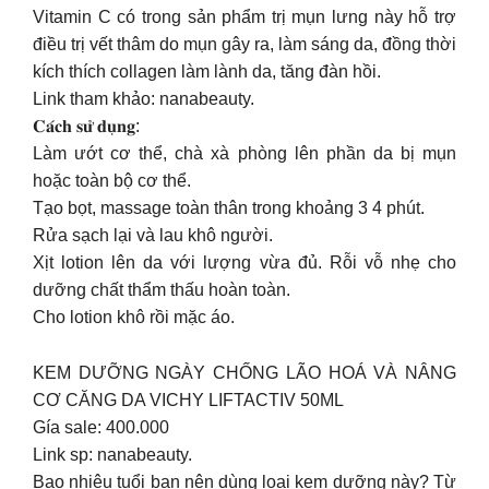
Vitamin C có trong sản phẩm trị mụn lưng này hỗ trợ
điều trị vết thâm do mụn gây ra, làm sáng da, đồng thời
kích thích collagen làm lành da, tăng đàn hồi.
Link tham khảo: nanabeauty.
𝐂𝐚́𝐜𝐡 𝐬𝐮̛̉ 𝐝𝐮̣𝐧𝐠:
Làm ướt cơ thể, chà xà phòng lên phần da bị mụn
hoặc toàn bộ cơ thể.
Tạo bọt, massage toàn thân trong khoảng 3 4 phút.
Rửa sạch lại và lau khô người.
Xịt lotion lên da với lượng vừa đủ. Rỗi vỗ nhẹ cho
dưỡng chất thẩm thấu hoàn toàn.
Cho lotion khô rồi mặc áo.
KEM DƯỠNG NGÀY CHỐNG LÃO HOÁ VÀ NÂNG
CƠ CĂNG DA VICHY LIFTACTIV 50ML
Gía sale: 400.000
Link sp: nanabeauty.
Bao nhiêu tuổi bạn nên dùng loại kem dưỡng này? Từ