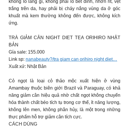
không lo lắng gì, không phải lo bết dính, nhờn rít, vệt
trắng trên da, hay phải bị cháy nắng vùng da ở góc
khuất mà kem thường không đến được, không kích
ứng.
TRÀ GIẢM CÂN NIGHT DIET TEA ORIHIRO NHẬT
BẢN
Gía sale: 155.000
Link sp:
nanabeauty?/tra giam can orihiro night diet…
Xuất xứ: Nhật Bản
Cỏ ngọt là loại cỏ thảo mộc xuất hiện ở vùng
Amambay thuộc biên giới Brazil và Paraguay, có khả
năng giảm cân hiệu quả nhờ chất ngọt không chuyển
hóa thành chất béo tích tụ trong cơ thể, ít năng lượng,
không lên men, không phân hủy, là một trong những
thực phẩm hỗ trợ giảm cân tích cực.
CÁCH DÙNG