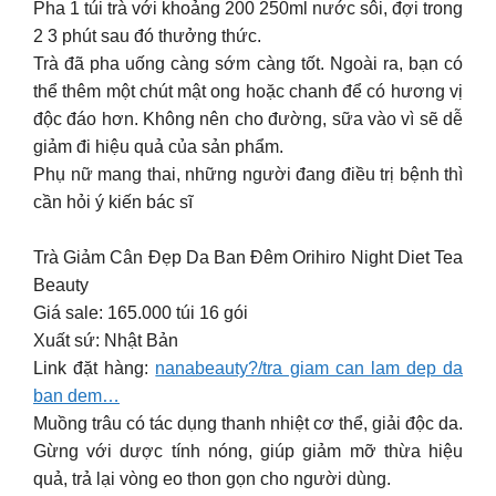
Pha 1 túi trà với khoảng 200 250ml nước sôi, đợi trong
2 3 phút sau đó thưởng thức.
Trà đã pha uống càng sớm càng tốt. Ngoài ra, bạn có
thể thêm một chút mật ong hoặc chanh để có hương vị
độc đáo hơn. Không nên cho đường, sữa vào vì sẽ dễ
giảm đi hiệu quả của sản phẩm.
Phụ nữ mang thai, những người đang điều trị bệnh thì
cần hỏi ý kiến bác sĩ
Trà Giảm Cân Đẹp Da Ban Đêm Orihiro Night Diet Tea
Beauty
Giá sale: 165.000 túi 16 gói
Xuất sứ: Nhật Bản
Link đặt hàng:
nanabeauty?/tra giam can lam dep da
ban dem…
Muồng trâu có tác dụng thanh nhiệt cơ thể, giải độc da.
Gừng với dược tính nóng, giúp giảm mỡ thừa hiệu
quả, trả lại vòng eo thon gọn cho người dùng.