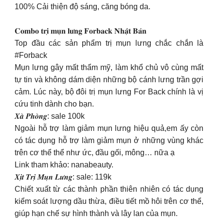
100% Cải thiện độ sáng, căng bóng da.
𝐂𝐨𝐦𝐛𝐨 𝐭𝐫𝐢̣ 𝐦𝐮̣𝐧 𝐥𝐮̛𝐧𝐠 𝐅𝐨𝐫𝐛𝐚𝐜𝐤 𝐍𝐡𝐚̣̂𝐭 𝐁𝐚̉𝐧
Top đầu các sản phẩm trị mụn lưng chắc chắn là
#Forback
Mụn lưng gây mất thẩm mỹ, làm khổ chủ vô cùng mất
tự tin và không dám diện những bộ cánh lưng trần gợi
cảm. Lúc này, bộ đôi trị mụn lưng For Back chính là vị
cứu tinh dành cho bạn.
𝑿𝒂̀ 𝑷𝒉𝒐̀𝒏𝒈: sale 100k
Ngoài hỗ trợ làm giảm mụn lưng hiệu quả,em ấy còn
có tác dụng hỗ trợ làm giảm mụn ở những vùng khác
trên cơ thể thể như ức, đầu gối, mông… nữa ạ
Link tham khảo: nanabeauty.
𝑿𝒊̣𝒕 𝑻𝒓𝒊̣ 𝑴𝒖̣𝒏 𝑳𝒖̛𝒏𝒈: sale: 119k
Chiết xuất từ các thành phần thiên nhiên có tác dụng
kiểm soát lượng dầu thừa, điều tiết mồ hôi trên cơ thể,
giúp hạn chế sự hình thành và lây lan của mụn.