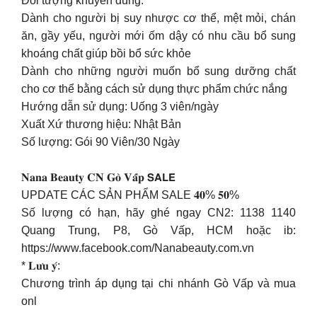
Đối tượng khuyên dùng:
Dành cho người bị suy nhược cơ thể, mệt mỏi, chán
ăn, gầy yếu, người mới ốm dậy có nhu cầu bổ sung
khoáng chất giúp bồi bổ sức khỏe
Dành cho những người muốn bổ sung dưỡng chất
cho cơ thể bằng cách sử dụng thực phẩm chức nắng
Hướng dẫn sử dụng: Uống 3 viên/ngày
Xuất Xứ thương hiệu: Nhật Bản
Số lượng: Gói 90 Viên/30 Ngày
𝐍𝐚𝐧𝐚 𝐁𝐞𝐚𝐮𝐭𝐲 𝐂𝐍 𝐆𝐨̀ 𝐕𝐚̂́𝐩 𝗦𝗔𝗟𝗘
UPDATE CÁC SẢN PHẨM SALE 𝟒𝟎% 𝟓𝟎%
Số lượng có hạn, hãy ghé ngay CN2: 1138 1140
Quang Trung, P8, Gò Vấp, HCM hoặc ib:
https://www.facebook.com/Nanabeauty.com.vn
* 𝐋𝐮̛𝐮 𝐲́:
Chương trình áp dụng tại chi nhánh Gò Vấp và mua
onl