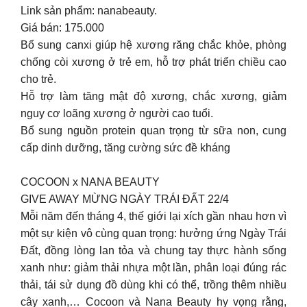
Link sản phẩm: nanabeauty.
Giá bán: 175.000
Bổ sung canxi giúp hệ xương răng chắc khỏe, phòng
chống còi xương ở trẻ em, hỗ trợ phát triển chiều cao
cho trẻ.
Hỗ trợ làm tăng mật độ xương, chắc xương, giảm
nguy cơ loãng xương ở người cao tuổi.
Bổ sung nguồn protein quan trọng từ sữa non, cung
cấp dinh dưỡng, tăng cường sức đề kháng
COCOON x NANA BEAUTY
GIVE AWAY MỪNG NGÀY TRÁI ĐẤT 22/4
Mỗi năm đến tháng 4, thế giới lại xích gần nhau hơn vì
một sự kiện vô cùng quan trọng: hưởng ứng Ngày Trái
Đất, đồng lòng lan tỏa và chung tay thực hành sống
xanh như: giảm thải nhựa một lần, phân loại đúng rác
thải, tái sử dụng đồ dùng khi có thể, trồng thêm nhiều
cây xanh,… Cocoon và Nana Beauty hy vọng rằng,