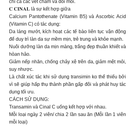
chí cả các vết chàm và đồi mồi.
𝐂 𝐂𝐈𝐍𝐀𝐋 là sự kết hợp giữa
Calcium Pantothenate (Vitamin B5) và Ascorbic Acid
(Vitamin C) có tác dụng:
Da láng mướt, kích hoạt các tế bào liên tục vận động
để duy trì làn da sự mềm mịn, trẻ trung và khỏe mạnh.
Nuôi dưỡng làn da mịn màng, trắng đẹp thuần khiết và
hòan hảo.
Giảm nếp nhăn, chống chảy xệ trên da, giảm mệt mỏi,
suy nhược.
Là chất xúc tác khi sử dụng transimin ko thể thiếu bởi
vì sẽ giúp hấp thụ thành phần gấp đôi và phát huy tác
dụng tối ưu.
CÁCH SỬ DỤNG:
Transamin và Cinal C uống kết hợp với nhau.
Mỗi loại ngày 2 viên/ chia 2 lần sau ăn (Mỗi lần 1 viên
mỗi loại)