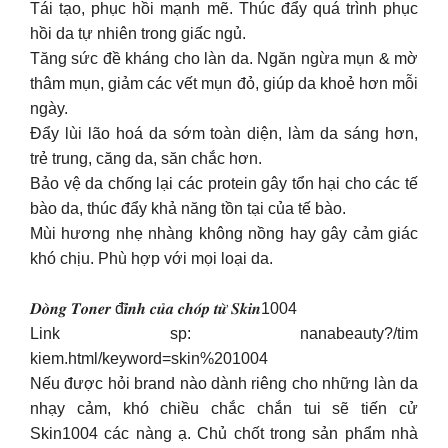
Tái tạo, phục hồi mạnh mẽ. Thúc đẩy quá trình phục
hồi da tự nhiên trong giấc ngủ.
Tăng sức đề kháng cho làn da. Ngăn ngừa mụn & mờ
thâm mụn, giảm các vết mụn đỏ, giúp da khoẻ hơn mỗi
ngày.
Đẩy lùi lão hoá da sớm toàn diện, làm da sáng hơn,
trẻ trung, căng da, săn chắc hơn.
Bảo vệ da chống lại các protein gây tổn hại cho các tế
bào da, thúc đẩy khả năng tồn tại của tế bào.
Mùi hương nhẹ nhàng không nồng hay gây cảm giác
khó chịu. Phù hợp với mọi loại da.
𝑫𝒐̀𝒏𝒈 𝑻𝒐𝒏𝒆𝒓 đ𝒊̉𝒏𝒉 𝒄𝒖̉𝒂 𝒄𝒉𝒐́𝒑 𝒕𝒖̛̀ 𝑺𝒌𝒊𝒏1004
Link sp: nanabeauty?/tim
kiem.html/keyword=skin%201004
Nếu được hỏi brand nào dành riêng cho những làn da
nhạy cảm, khó chiều chắc chắn tui sẽ tiến cử
Skin1004 các nàng ạ. Chủ chốt trong sản phẩm nhà