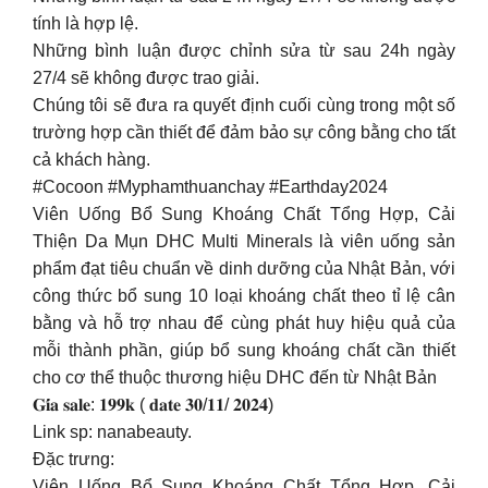
tính là hợp lệ.
Những bình luận được chỉnh sửa từ sau 24h ngày
27/4 sẽ không được trao giải.
Chúng tôi sẽ đưa ra quyết định cuối cùng trong một số
trường hợp cần thiết để đảm bảo sự công bằng cho tất
cả khách hàng.
#Cocoon #Myphamthuanchay #Earthday2024
Viên Uống Bổ Sung Khoáng Chất Tổng Hợp, Cải
Thiện Da Mụn DHC Multi Minerals là viên uống sản
phẩm đạt tiêu chuẩn về dinh dưỡng của Nhật Bản, với
công thức bổ sung 10 loại khoáng chất theo tỉ lệ cân
bằng và hỗ trợ nhau để cùng phát huy hiệu quả của
mỗi thành phần, giúp bổ sung khoáng chất cần thiết
cho cơ thể thuộc thương hiệu DHC đến từ Nhật Bản
𝐆𝐢́𝐚 𝐬𝐚𝐥𝐞: 𝟏𝟗𝟗𝐤 ( 𝐝𝐚𝐭𝐞 𝟑𝟎/𝟏𝟏/ 𝟐𝟎𝟐𝟒)
Link sp: nanabeauty.
Đặc trưng:
Viên Uống Bổ Sung Khoáng Chất Tổng Hợp, Cải