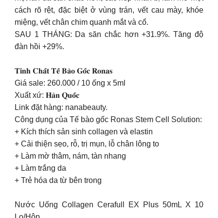
cách rõ rệt, đặc biệt ở vùng trán, vết cau mày, khóe
miệng, vết chân chim quanh mắt và cổ.
SAU 1 THÁNG: Da săn chắc hơn +31.9%. Tăng độ
đàn hồi +29%.
𝐓𝐢𝐧𝐡 𝐂𝐡𝐚̂́𝐭 𝐓𝐞̂́ 𝐁𝐚̀𝐨 𝐆𝐨̂́𝐜 𝐑𝐨𝐧𝐚𝐬
Giá sale: 260.000 / 10 ống x 5ml
Xuất xứ: 𝐇𝐚̀𝐧 𝐐𝐮𝐨̂́𝐜
Link đặt hàng: nanabeauty.
Công dụng của Tế bào gốc Ronas Stem Cell Solution:
+ Kích thích sản sinh collagen và elastin
+ Cải thiện sẹo, rỗ, trị mụn, lỗ chân lông to
+ Làm mờ thâm, nám, tàn nhang
+ Làm trắng da
+ Trẻ hóa da từ bên trong
Nước Uống Collagen Cerafull EX Plus 50mL X 10
Lọ/Hộp