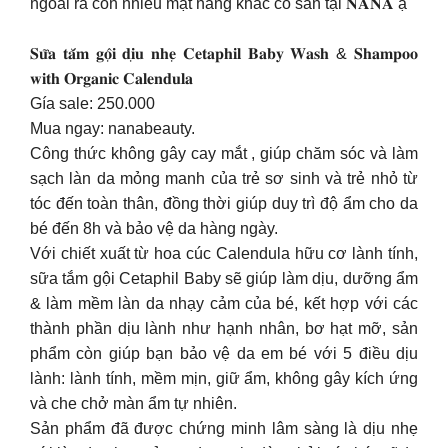
ngoài ra còn nhiều mặt hàng khác có sẵn tại 𝐍𝐀𝐍𝐀 ạ
𝐒𝐮̛̃𝐚 𝐭𝐚̆́𝐦 𝐠𝐨̣̂𝐢 𝐝𝐢̣𝐮 𝐧𝐡𝐞̣ 𝐂𝐞𝐭𝐚𝐩𝐡𝐢𝐥 𝐁𝐚𝐛𝐲 𝐖𝐚𝐬𝐡 & 𝐒𝐡𝐚𝐦𝐩𝐨𝐨
𝐰𝐢𝐭𝐡 𝐎𝐫𝐠𝐚𝐧𝐢𝐜 𝐂𝐚𝐥𝐞𝐧𝐝𝐮𝐥𝐚
Gía sale: 250.000
Mua ngay: nanabeauty.
Công thức không gây cay mắt , giúp chăm sóc và làm
sạch làn da mỏng manh của trẻ sơ sinh và trẻ nhỏ từ
tóc đến toàn thân, đồng thời giúp duy trì độ ẩm cho da
bé đến 8h và bảo vệ da hàng ngày.
Với chiết xuất từ hoa cúc Calendula hữu cơ lành tính,
sữa tắm gội Cetaphil Baby sẽ giúp làm dịu, dưỡng ẩm
& làm mềm làn da nhạy cảm của bé, kết hợp với các
thành phần dịu lành như hạnh nhân, bơ hạt mỡ, sản
phẩm còn giúp bạn bảo vệ da em bé với 5 điều dịu
lành: lành tính, mềm mịn, giữ ẩm, không gây kích ứng
và che chở màn ẩm tự nhiên.
Sản phẩm đã được chứng minh lâm sàng là dịu nhẹ