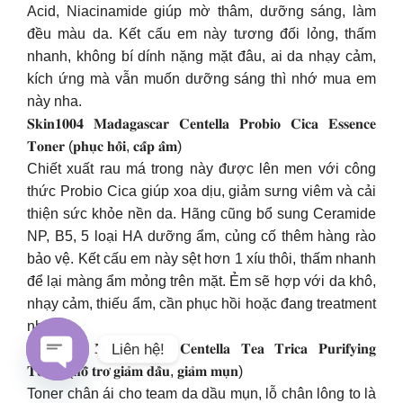
Acid, Niacinamide giúp mờ thâm, dưỡng sáng, làm
đều màu da. Kết cấu em này tương đối lỏng, thấm
nhanh, không bí dính nặng mặt đâu, ai da nhạy cảm,
kích ứng mà vẫn muốn dưỡng sáng thì nhớ mua em
này nha.
𝐒𝐤𝐢𝐧𝟏𝟎𝟎𝟒 𝐌𝐚𝐝𝐚𝐠𝐚𝐬𝐜𝐚𝐫 𝐂𝐞𝐧𝐭𝐞𝐥𝐥𝐚 𝐏𝐫𝐨𝐛𝐢𝐨 𝐂𝐢𝐜𝐚 𝐄𝐬𝐬𝐞𝐧𝐜𝐞
𝐓𝐨𝐧𝐞𝐫 (𝐩𝐡𝐮̣𝐜 𝐡𝐨̂̀𝐢, 𝐜𝐚̂́𝐩 𝐚̂̉𝐦)
Chiết xuất rau má trong này được lên men với công
thức Probio Cica giúp xoa dịu, giảm sưng viêm và cải
thiện sức khỏe nền da. Hãng cũng bổ sung Ceramide
NP, B5, 5 loại HA dưỡng ẩm, củng cố thêm hàng rào
bảo vệ. Kết cấu em này sệt hơn 1 xíu thôi, thấm nhanh
để lại màng ẩm mỏng trên mặt. Ẻm sẽ hợp với da khô,
nhạy cảm, thiếu ẩm, cần phục hồi hoặc đang treatment
nhen.
𝐒𝐤𝐢𝐧𝟏𝟎𝟎𝟒 𝐌𝐚𝐝𝐚𝐠𝐚𝐬𝐜𝐚𝐫 𝐂𝐞𝐧𝐭𝐞𝐥𝐥𝐚 𝐓𝐞𝐚 𝐓𝐫𝐢𝐜𝐚 𝐏𝐮𝐫𝐢𝐟𝐲𝐢𝐧𝐠
Liên hệ!
𝐓𝐨𝐧𝐞𝐫 (𝐡𝐨̂̃ 𝐭𝐫𝐨̛ 𝐠𝐢𝐚̉𝐦 𝐝𝐚̂̀𝐮, 𝐠𝐢𝐚̉𝐦 𝐦𝐮̣𝐧)
Open
Toner chân ái cho team da dầu mụn, lỗ chân lông to là