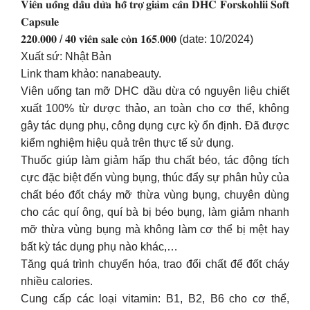
𝐕𝐢𝐞̂𝐧 𝐮𝐨̂́𝐧𝐠 𝐝𝐚̂̀𝐮 𝐝𝐮̛̀𝐚 𝐡𝐨̂̃ 𝐭𝐫𝐨̛̣ 𝐠𝐢𝐚̉𝐦 𝐜𝐚̂𝐧 𝐃𝐇𝐂 𝐅𝐨𝐫𝐬𝐤𝐨𝐡𝐥𝐢𝐢 𝐒𝐨𝐟𝐭
𝐂𝐚𝐩𝐬𝐮𝐥𝐞
𝟐𝟐𝟎.𝟎𝟎𝟎 / 𝟒𝟎 𝐯𝐢𝐞̂𝐧 𝐬𝐚𝐥𝐞 𝐜𝐨̀𝐧 𝟏𝟔𝟓.𝟎𝟎𝟎 (date: 10/2024)
Xuất sứ: Nhật Bản
Link tham khảo: nanabeauty.
Viên uống tan mỡ DHC dầu dừa có nguyên liệu chiết
xuất 100% từ dược thảo, an toàn cho cơ thể, không
gây tác dụng phụ, công dụng cực kỳ ổn định. Đã được
kiểm nghiệm hiệu quả trên thực tế sử dụng.
Thuốc giúp làm giảm hấp thu chất béo, tác động tích
cực đặc biệt đến vùng bụng, thúc đẩy sự phân hủy của
chất béo đốt cháy mỡ thừa vùng bụng, chuyên dùng
cho các quí ông, quí bà bị béo bụng, làm giảm nhanh
mỡ thừa vùng bụng mà không làm cơ thể bị mệt hay
bất kỳ tác dụng phụ nào khác,…
Tăng quá trình chuyển hóa, trao đổi chất để đốt cháy
nhiều calories.
Cung cấp các loại vitamin: B1, B2, B6 cho cơ thể,