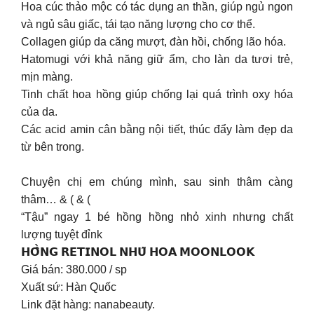
Hoa cúc thảo mộc có tác dụng an thần, giúp ngủ ngon
và ngủ sâu giấc, tái tạo năng lượng cho cơ thể.
Collagen giúp da căng mượt, đàn hồi, chống lão hóa.
Hatomugi với khả năng giữ ẩm, cho làn da tươi trẻ,
mịn màng.
Tinh chất hoa hồng giúp chống lại quá trình oxy hóa
của da.
Các acid amin cân bằng nội tiết, thúc đẩy làm đẹp da
từ bên trong.
Chuyện chị em chúng mình, sau sinh thâm càng
thâm… & ( & (
“Tậu” ngay 1 bé hồng hồng nhỏ xinh nhưng chất
lượng tuyệt đỉnk
𝗛𝗢̂̀𝗡𝗚 𝗥𝗘𝗧𝗜𝗡𝗢𝗟 𝗡𝗛𝗨̃ 𝗛𝗢𝗔 𝗠𝗢𝗢𝗡𝗟𝗢𝗢𝗞
Giá bán: 380.000 / sp
Xuất sứ: Hàn Quốc
Link đặt hàng: nanabeauty.