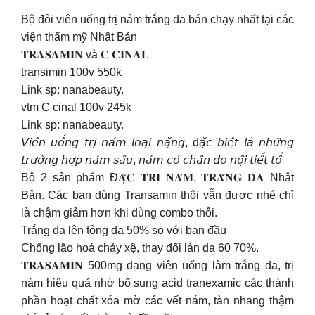
Bộ đôi viên uống trị nám trắng da bán chạy nhất tại các
viện thẩm mỹ Nhật Bản
𝐓𝐑𝐀𝐒𝐀𝐌𝐈𝐍 và 𝐂 𝐂𝐈𝐍𝐀𝐋
transimin 100v 550k
Link sp: nanabeauty.
vtm C cinal 100v 245k
Link sp: nanabeauty.
𝘝𝘪𝘦̂𝘯 𝘶𝘰̂́𝘯𝘨 𝘵𝘳𝘪̣ 𝘯𝘢́𝘮 𝘭𝘰𝘢̣𝘪 𝘯𝘢̣̆𝘯𝘨, đ𝘢̣̆𝘤 𝘣𝘪𝘦̣̂𝘵 𝘭𝘢̀ 𝘯𝘩𝘶̛̃𝘯𝘨
𝘵𝘳𝘶̛𝘰̛̀𝘯𝘨 𝘩𝘰̛̣𝘱 𝘯𝘢́𝘮 𝘴𝘢̂𝘶, 𝘯𝘢́𝘮 𝘤𝘰́ 𝘤𝘩𝘢̂𝘯 𝘥𝘰 𝘯𝘰̣̂𝘪 𝘵𝘪𝘦̂́𝘵 𝘵𝘰̂́
Bộ 2 sản phẩm Đ𝐀̣̆𝐂 𝐓𝐑𝐈̣ 𝐍𝐀́𝐌, 𝐓𝐑𝐀̆́𝐍𝐆 𝐃𝐀 Nhật
Bản. Các bạn dùng Transamin thôi vẫn được nhé chỉ
là chậm giảm hơn khi dùng combo thôi.
Trắng da lên tông da 50% so với ban đầu
Chống lão hoá chảy xệ, thay đổi làn da 60 70%.
𝐓𝐑𝐀𝐒𝐀𝐌𝐈𝐍 500mg dạng viên uống làm trắng da, trị
nám hiệu quả nhờ bổ sung acid tranexamic các thành
phần hoạt chất xóa mờ các vết nám, tàn nhang thậm