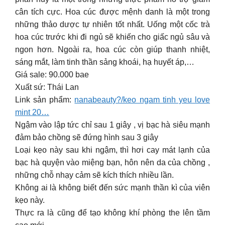
cân tích cực. Hoa cúc được mệnh danh là một trong
những thảo dược tự nhiên tốt nhất. Uống một cốc trà
hoa cúc trước khi đi ngủ sẽ khiến cho giấc ngủ sâu và
ngon hơn. Ngoài ra, hoa cúc còn giúp thanh nhiệt,
sáng mắt, làm tinh thần sảng khoái, hạ huyết áp,…
Giá sale: 90.000 bae
Xuất sứ: Thái Lan
Link sản phẩm:
nanabeauty?/keo ngam tinh yeu love
mint 20…
Ngậm vào lập tức chỉ sau 1 giây , vị bạc hà siêu mạnh
đảm bảo chồng sẽ đứng hình sau 3 giây
Loại kẹo này sau khi ngậm, thì hơi cay mát lạnh của
bạc hà quyện vào miệng bạn, hôn nên da của chồng ,
những chỗ nhạy cảm sẽ kích thích nhiều lần.
Không ai là không biết đến sức mạnh thần kì của viên
kẹo này.
Thực ra là cũng để tạo không khí phòng the lên tầm