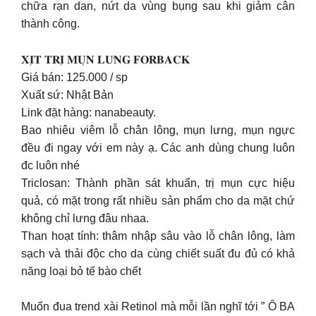
chữa rạn dan, nứt da vùng bụng sau khi giảm cân
thành công.
𝐗𝐈̣𝐓 𝐓𝐑𝐈̣ 𝐌𝐔̣𝐍 𝐋𝐔̛𝐍𝐆 𝐅𝐎𝐑𝐁𝐀𝐂𝐊
Giá bán: 125.000 / sp
Xuất sứ: Nhật Bản
Link đặt hàng: nanabeauty.
Bao nhiêu viêm lỗ chân lông, mụn lưng, mụn ngực
đều đi ngay với em này ạ. Các anh dùng chung luôn
đc luôn nhé
Triclosan: Thành phần sát khuẩn, trị mụn cực hiệu
quả, có mặt trong rất nhiều sản phẩm cho da mặt chứ
không chỉ lưng đâu nhaa.
Than hoạt tính: thâm nhập sâu vào lỗ chân lông, làm
sạch và thải độc cho da cùng chiết suất đu đủ có khả
năng loại bỏ tế bào chết
Muốn đua trend xài Retinol mà mỗi lần nghĩ tới ” Ô BA