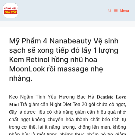
Skip
to
Menu
content
Mỹ Phẩm 4 Nanabeauty Vệ sinh
sạch sẽ xong tiếp đó lấy 1 lượng
Kem Retinol hồng nhũ hoa
MoonLook rồi massage nhẹ
nhàng.
Kẹo Ngậm Tình Yêu Hương Bạc Hà 𝐃𝐞𝐧𝐭𝐢𝐬𝐭𝐞 𝐋𝐨𝐯𝐞
𝐌𝐢𝐧𝐭 Trà giảm cân Night Diet Tea 20 gói chứa cỏ ngọt,
đây là dược liệu có khả năng giảm cân hiệu quả nhờ
chất ngọt không chuyển hóa thành chất béo tích tụ
trong cơ thể, lại ít năng lượng, không lên men, không
phân hủy là một trong những thực phẩm hỗ trợ giảm