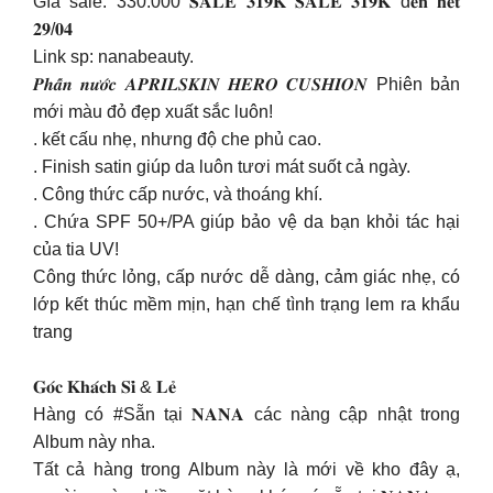
Gía sale: 330.000 𝐒𝐀𝐋𝐄 𝟑𝟏𝟗𝐊 𝐒𝐀𝐋𝐄 𝟑𝟏𝟗𝐊 đ𝐞̂́𝐧 𝐡𝐞̂́𝐭
𝟐𝟗/𝟎𝟒
Link sp: nanabeauty.
𝑷𝒉𝒂̂́𝒏 𝒏𝒖̛𝒐̛́𝒄 𝑨𝑷𝑹𝑰𝑳𝑺𝑲𝑰𝑵 𝑯𝑬𝑹𝑶 𝑪𝑼𝑺𝑯𝑰𝑶𝑵 Phiên bản
mới màu đỏ đẹp xuất sắc luôn!
. kết cấu nhẹ, nhưng độ che phủ cao.
. Finish satin giúp da luôn tươi mát suốt cả ngày.
. Công thức cấp nước, và thoáng khí.
. Chứa SPF 50+/PA giúp bảo vệ da bạn khỏi tác hại
của tia UV!
Công thức lỏng, cấp nước dễ dàng, cảm giác nhẹ, có
lớp kết thúc mềm mịn, hạn chế tình trạng lem ra khẩu
trang
𝐆𝐨́𝐜 𝐊𝐡𝐚́𝐜𝐡 𝐒𝐢̉ & 𝐋𝐞̉
Hàng có #Sẵn tại 𝐍𝐀𝐍𝐀 các nàng cập nhật trong
Album này nha.
Tất cả hàng trong Album này là mới về kho đây ạ,