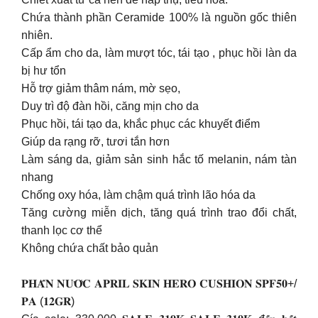
Chứa thành phần Ceramide 100% là nguồn gốc thiên
nhiên.
Cấp ẩm cho da, làm mượt tóc, tái tạo , phục hồi làn da
bị hư tổn
Hỗ trợ giảm thâm nám, mờ sẹo,
Duy trì độ đàn hồi, căng mịn cho da
Phục hồi, tái tạo da, khắc phục các khuyết điểm
Giúp da rạng rỡ, tươi tắn hơn
Làm sáng da, giảm sản sinh hắc tố melanin, nám tàn
nhang
Chống oxy hóa, làm chậm quá trình lão hóa da
Tăng cường miễn dịch, tăng quá trình trao đổi chất,
thanh lọc cơ thể
Không chứa chất bảo quản
𝐏𝐇𝐀̂́𝐍 𝐍𝐔̛𝐎̛́𝐂 𝐀𝐏𝐑𝐈𝐋 𝐒𝐊𝐈𝐍 𝐇𝐄𝐑𝐎 𝐂𝐔𝐒𝐇𝐈𝐎𝐍 𝐒𝐏𝐅𝟓𝟎+/
𝐏𝐀 (𝟏𝟐𝐆𝐑)