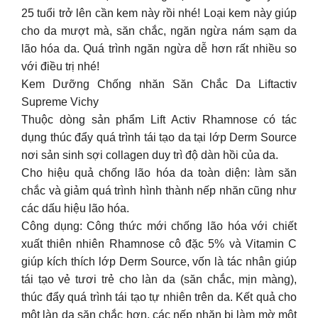
25 tuổi trở lên cần kem này rồi nhé! Loại kem này giúp
cho da mượt mà, săn chắc, ngăn ngừa nám sạm da
lão hóa da. Quá trình ngăn ngừa dễ hơn rất nhiều so
với điều trị nhé!
Kem Dưỡng Chống nhăn Săn Chắc Da Liftactiv
Supreme Vichy
Thuộc dòng sản phẩm Lift Activ Rhamnose có tác
dụng thúc đẩy quá trình tái tạo da tại lớp Derm Source
nơi sản sinh sợi collagen duy trì độ dàn hồi của da.
Cho hiệu quả chống lão hóa da toàn diện: làm săn
chắc và giảm quá trình hình thành nếp nhăn cũng như
các dấu hiệu lão hóa.
Công dụng: Công thức mới chống lão hóa với chiết
xuất thiên nhiên Rhamnose cô đặc 5% và Vitamin C
giúp kích thích lớp Derm Source, vốn là tác nhân giúp
tái tạo vẻ tươi trẻ cho làn da (săn chắc, mịn màng),
thúc đẩy quá trình tái tạo tự nhiên trên da. Kết quả cho
một làn da săn chắc hơn, các nếp nhăn bị làm mờ một