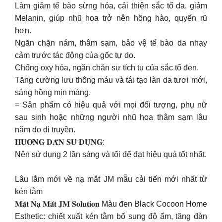
Làm giảm tế bào sừng hóa, cải thiện sắc tố da, giảm
Melanin, giúp nhũ hoa trở nên hồng hào, quyến rũ
hơn.
Ngăn chặn nám, thâm sạm, bảo vệ tế bào da nhạy
cảm trước tác động của gốc tự do.
Chống oxy hóa, ngăn chặn sự tích tụ của sắc tố đen.
Tăng cường lưu thông máu và tái tạo làn da tươi mới,
sáng hồng mịn màng.
= Sản phẩm có hiệu quả với mọi đối tượng, phụ nữ
sau sinh hoặc những người nhũ hoa thâm sạm lâu
năm do di truyền.
𝐇𝐔̛𝐎̛́𝐍𝐆 𝐃𝐀̂̃𝐍 𝐒𝐔̛̉ 𝐃𝐔̣𝐍𝐆:
Nên sử dụng 2 lần sáng và tối để đạt hiệu quả tốt nhất.
Lâu lắm mới về nạ mắt JM mẫu cải tiến mới nhất từ
kén tằm
𝐌𝐚̣̆𝐭 𝐍𝐚̣ 𝐌𝐚̆́𝐭 𝐉𝐌 𝐒𝐨𝐥𝐮𝐭𝐢𝐨𝐧 Màu đen Black Cocoon Home
Esthetic: chiết xuất kén tằm bổ sung độ ẩm, tăng đàn