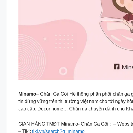
Minamo
– Chăn Ga Gối Hệ thống phân phối chăn ga g
tin đứng vững trên thị trường việt nam cho tới ngày h
cao cấp, Decor home… Chăn ga chuyên dành cho Khác
GIAN HÀNG TMĐT Minamo- Chăn Ga Gối : – Websit
– Tiki:
tiki.vn/search?q=minamo