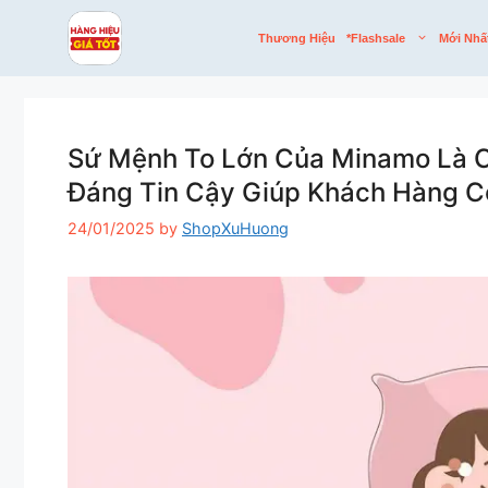
Skip
to
Thương Hiệu
*flashsale
Mới Nhấ
content
Sứ Mệnh To Lớn Của Minamo Là C
Đáng Tin Cậy Giúp Khách Hàng C
24/01/2025
by
ShopXuHuong