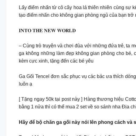
Lấy điểm nhấn từ cỏ cây hoa lá thiên nhiên cùng sự 
tạo điểm nhấn cho không gian phòng ngủ của bạn trở n
𝐈𝐍𝐓𝐎 𝐓𝐇𝐄 𝐍𝐄𝐖 𝐖𝐎𝐑𝐋𝐃
– Cùng trò truyện và chơi đùa với những đứa trẻ, ta
ga không những làm đẹp không gian phòng cho bé, cò
kèm cực xinh, tặng đến các bé yêu
Ga Gối Tencel đơn sắc phục vụ các bác ưa thích dòn
luôn ạ
[ Tặng ngay 50k tại post này ] Hàng thương hiệu Cotto
bằng 1 nửa thì có thể mua 2 set về so sánh nha Địa c
Hãy để bộ chăn ga gối này nói lên phong cách và 