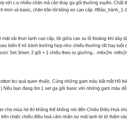
hợp với c.e nhiều chăn mà cần thay ga gối thường xuyên. Chất đ
ch trơn và basic, chăn trần lót bông xơ cao cấp. #Bảo_hành_1
vải thun lạnh cao cấp, lõi giữa cao su lỗ thoáng khí dày dặ
 bao biên tỉ mỉ tránh trường hợp như chiếu thường rất hay tuột c
được Set 3mon: 2 gối + 1 chiếu theo sz giường.. -m6x2m -m8
 cotton tici quá quen thuộc. Cùng những gam màu bắt mắt Hô b
ên ) Nếu bạn đang tìm 1 set ga gối basic với những gam màu
 Best Seller cho mùa hè thì không thể không nói đến Chiếu Điều Ho
ên chiếc chiếu điều hoà cảm nhận sự mát lạnh từ từ thấm vào c