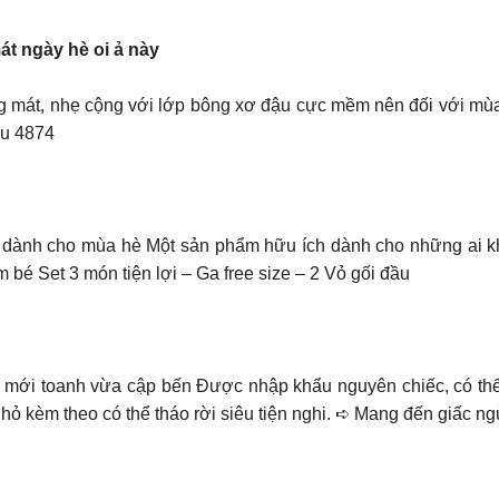
át ngày hè oi ả này
oáng mát, nhẹ cộng với lớp bông xơ đậu cực mềm nên đối với mù
âu 4874
 lợi dành cho mùa hè Một sản phẩm hữu ích dành cho những ai 
 bé Set 3 món tiện lợi – Ga free size – 2 Vỏ gối đầu
mới toanh vừa cập bến Được nhập khẩu nguyên chiếc, có thể 
nhỏ kèm theo có thể tháo rời siêu tiện nghi. ➪ Mang đến giấc n