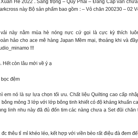
ST Xuân Hè 2022 . Sang trọng – Quý Phái – Đẳng Cấp vẫn chưa
Markcross này Bộ sản phẩm bao gồm : – Vỏ chăn 200230 – 02 Vỏ 
g vải này nằm mùa hè nóng nực cứ gọi là cực kỳ thích luôn
hoàn hảo cho ace mê hàng Japan Mềm mại, thoáng khi và đầy
tudio_minamo !!!
. Hết còn lâu mới về ý ạ
t có bọc đệm
 em nó là sự lựa chọn tối ưu. Chất liệu Quilting cao cấp nhập
bông mỏng 3 lớp với lớp bông tinh khiết có độ kháng khuẩn cao S
ung linh nhu này đã đủ đốn tim các nàng chưa ạ Set đũi chăn t
đc thêu tỉ mỉ khéo léo, kết hợp với viền bèo rất điệu đà đem đ