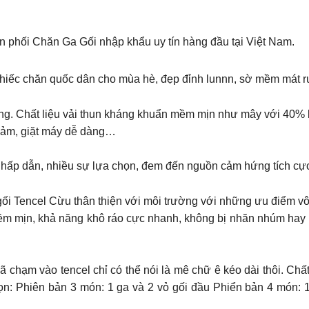
 phối Chăn Ga Gối nhập khẩu uy tín hàng đầu tại Việt Nam.
 𝟮𝟬𝟮𝟮 Chiếc chăn quốc dân cho mùa hè, đẹp đỉnh lunnn, sờ mềm mát r
ờng. Chất liệu vải thun kháng khuẩn mềm mịn như mây với 40%
y cảm, giặt máy dễ dàng…
 hấp dẫn, nhiều sự lựa chọn, đem đến nguồn cảm hứng tích cực
ối Tencel Cừu thân thiện với môi trường với những ưu điểm vô 
m mịn, khả năng khô ráo cực nhanh, không bị nhăn nhúm hay n
hạm vào tencel chỉ có thể nói là mê chữ ê kéo dài thôi. Chất 
ọn: Phiên bản 3 món: 1 ga và 2 vỏ gối đầu Phiển bản 4 món: 1