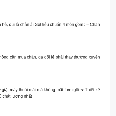
a hè, đũi là chân ái Set tiêu chuẩn 4 món gồm : – Chăn
không cần mua chăn, ga gối lẻ phải thay thường xuyên
giặt máy thoải mái mà không mất form gối ➪ Thiết kế
gủ chất lượng nhất