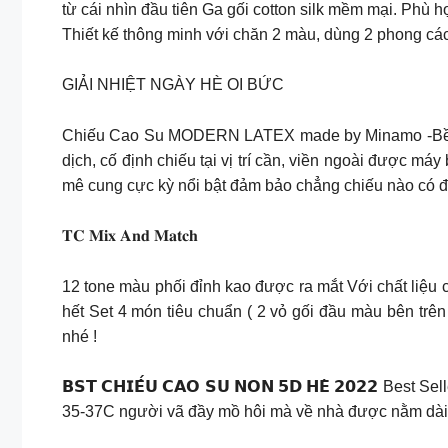
từ cái nhìn đầu tiên Ga gối cotton silk mềm mại. Phù 
Thiết kế thông minh với chăn 2 màu, dùng 2 phong cá
GIẢI NHIỆT NGÀY HÈ OI BỨC
Chiếu Cao Su MODERN LATEX made by Minamo -Bề mặt 
dịch, cố định chiếu tại vị trí cần, viền ngoài được máy
mê cung cực kỳ nổi bật đảm bảo chẳng chiếu nào có 
𝐓𝐂 𝐌𝐢𝐱 𝐀𝐧𝐝 𝐌𝐚𝐭𝐜𝐡
12 tone màu phối đỉnh kao được ra mắt Với chất liệu
hết Set 4 món tiêu chuẩn ( 2 vỏ gối đầu màu bên tr
nhé !
𝗕𝗦𝗧 𝗖𝗛𝗜𝗘̂́𝗨 𝗖𝗔𝗢 𝗦𝗨 𝗡𝗢𝗡 𝟱𝗗 𝗛𝗘̀ 𝟮𝟬𝟮
35-37C người vã đầy mồ hôi mà về nhà được nằm dài tr