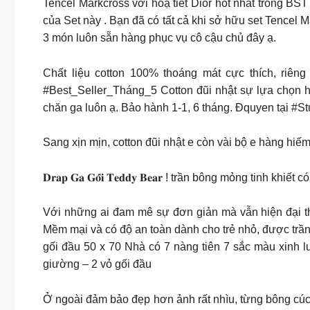
Tencel Markcross với hoạ tiết Dior hot nhất trong B
của Set này . Bạn đã có tất cả khi sở hữu set Tencel 
3 món luôn sẵn hàng phục vụ cô cậu chủ đây ạ.
Chất liệu cotton 100% thoáng mát cực thích, riên
#Best_Seller_Tháng_5 Cotton đũi nhật sự lựa chọn 
chăn ga luôn ạ. Bảo hành 1-1, 6 tháng. Đquyen tại #S
Sang xịn mịn, cotton đũi nhật e còn vài bộ e hàng hiếm
𝐃𝐫𝐚𝐩 𝐆𝐚 𝐆𝐨̂́𝐢 𝐓𝐞𝐝𝐝𝐲 𝐁𝐞𝐚𝐫 ! trần bông mỏng tinh khiế
Với những ai đam mê sự đơn giản mà vẫn hiện đại thì
Mềm mại và có độ an toàn dành cho trẻ nhỏ, được trần 
gối đầu 50 x 70 Nhà có 7 nàng tiên 7 sắc màu xinh l
giường – 2 vỏ gối đầu
Ở ngoài đảm bảo đẹp hơn ảnh rất nhìu, từng bông cúc 