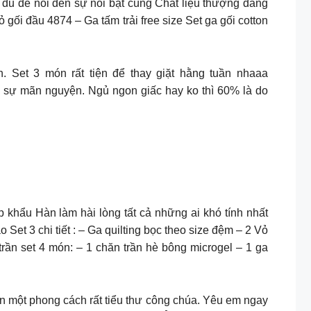
 đủ để nói đến sự nổi bật cùng Chất liệu thượng đẳng
gối đầu 4874 – Ga tấm trải free size Set ga gối cotton
. Set 3 món rất tiện để thay giặt hằng tuần nhaaa
 sự mãn nguyện. Ngủ ngon giấc hay ko thì 60% là do
 khẩu Hàn làm hài lòng tất cả những ai khó tính nhất
et 3 chi tiết : – Ga quilting bọc theo size đệm – 2 Vỏ
rần set 4 món: – 1 chăn trần hè bông microgel – 1 ga
ến một phong cách rất tiểu thư công chúa. Yêu em ngay