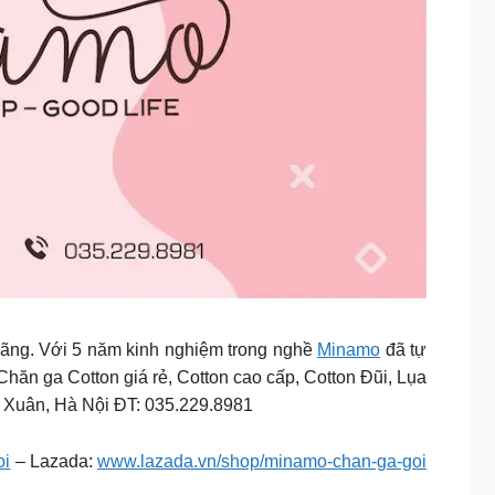
hãng. Với 5 năm kinh nghiệm trong nghề
Minamo
đã tự
Chăn ga Cotton giá rẻ, Cotton cao cấp, Cotton Đũi, Lụa
 Xuân, Hà Nội ĐT: 035.229.8981
oi
– Lazada:
www.lazada.vn/shop/minamo-chan-ga-goi