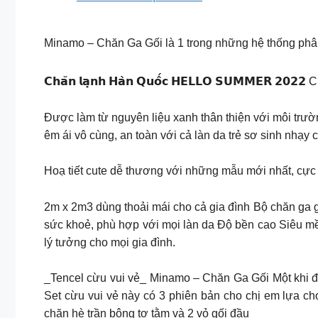
Minamo – Chăn Ga Gối là 1 trong những hệ thống phân
𝗖𝗵𝗮̆𝗻 𝗹𝗮̣𝗻𝗵 𝗛𝗮̀𝗻 𝗤𝘂𝗼̂́𝗰 𝗛𝗘𝗟𝗟𝗢 𝗦𝗨𝗠𝗠𝗘
Được làm từ nguyên liệu xanh thân thiện với môi trư
êm ái vô cùng, an toàn với cả làn da trẻ sơ sinh nhạ
Hoạ tiết cute dễ thương với những mẫu mới nhất, cực
2m x 2m3 dùng thoải mái cho cả gia đình Bộ chăn ga g
sức khoẻ, phù hợp với mọi làn da Độ bền cao Siêu mề
lý tưởng cho mọi gia đình.
_Tencel cừu vui vẻ_ Minamo – Chăn Ga Gối Một khi đã c
Set cừu vui vẻ này có 3 phiên bản cho chị em lựa ch
chăn hè trần bông tơ tằm và 2 vỏ gối đầu