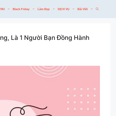
TIKI
Black Friday
Làm Đẹp
DỊCH VỤ
Bài Viết
g, Là 1 Người Bạn Đồng Hành