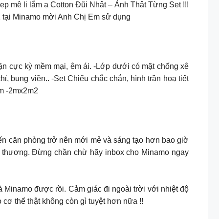
ẹp mê li lắm ạ Cotton Đũi Nhật – Ảnh Thật Từng Set !!!
-1 tại Minamo mời Anh Chị Em sử dụng
n cực kỳ mềm mại, êm ái. -Lớp dưới có mặt chống xê
hỉ, bung viền.. -Set Chiếu chắc chắn, hình trần hoạ tiết
x2m -2mx2m2
iến căn phòng trở nên mới mẻ và sáng tạo hơn bao giờ
 dễ thương. Đừng chần chừ hãy inbox cho Minamo ngay
à nhà Minamo được rồi. Cảm giác đi ngoài trời với nhiệt độ
ơ thể thật không còn gì tuyệt hơn nữa !!