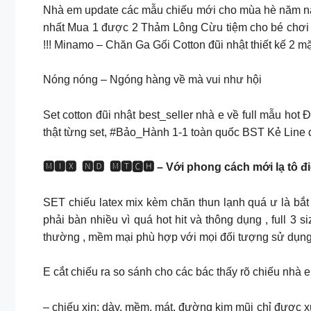
Nhà em update các mẫu chiếu mới cho mùa hè năm na
nhất Mua 1 được 2 Thảm Lông Cừu tiệm cho bé chơi 
!!! Minamo – Chăn Ga Gối Cotton đũi nhật thiết kế 2 m
Nóng nóng – Ngóng hàng về mà vui như hội
Set cotton đũi nhật best_seller nhà e về full mẫu hot
thật từng set, #Bảo_Hành 1-1 toàn quốc BST Kẻ Line 
🅼🅸🆇 ​ 🅽🅳 ​ 🅼🆃🅲🅷 – Với phong cách mới lạ t
SET chiếu latex mix kèm chăn thun lạnh quá ư là bắt 
phải bàn nhiều vì quá hot hit và thông dụng , full 3
thường , mềm mại phù hợp với mọi đối tượng sử dụ
E cắt chiếu ra so sánh cho các bác thấy rõ chiếu nhà 
– chiếu xịn: dày, mềm, mát, đường kim mũi chỉ được x