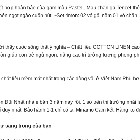
kết hợp hoàn hảo của gam màu Pastel.. Mẫu chăn ga Tencel thêu
ên ngọt ngào cuốn hút. ~Set 4mon: 02 vỏ gối nằm 01 vỏ chăn lồ
 mới thấy cuộc sống thật ý nghĩa – Chất liệu COTTON LINEN cao
n giúp con trẻ ngủ ngon, nâng cao trí tưởng tượng phong phú 
g chất liệu mềm mát nhất trong các dòng vải ở Việt Nam Phù h
n Đũi Nhật nhà e bán 3 năm nay rồi, 1 số trên thị trường nhái 
hỉ duy nhất: Bảo hành 1-1 chỉ có tại Minamo Cam kết: Hàng ko 
sự sang trong của bạn