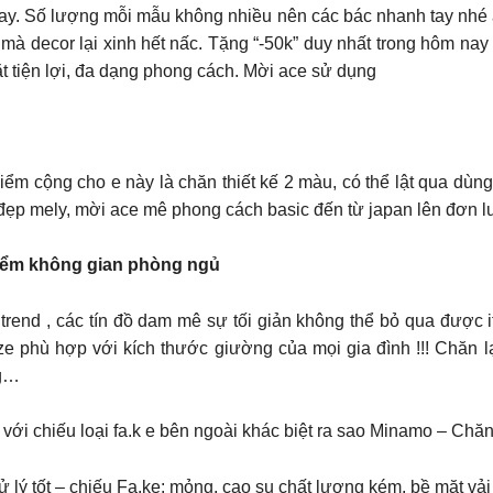
y. Số lượng mỗi mẫu không nhiều nên các bác nhanh tay nhé ạ
mà decor lại xinh hết nấc. Tặng “-50k” duy nhất trong hôm n
ặt tiện lợi, đa dạng phong cách. Mời ace sử dụng
 Điểm cộng cho e này là chăn thiết kế 2 màu, có thể lật qua dù
đẹp mely, mời ace mê phong cách basic đến từ japan lên đơn l
ô điểm không gian phòng ngủ
trend , các tín đồ dam mê sự tối giản không thể bỏ qua được i
 size phù hợp với kích thước giường của mọi gia đình !!! Chăn
ng…
e với chiếu loại fa.k e bên ngoài khác biệt ra sao Minamo – Chă
ử lý tốt – chiếu Fa.ke: mỏng, cao su chất lượng kém, bề mặt vả