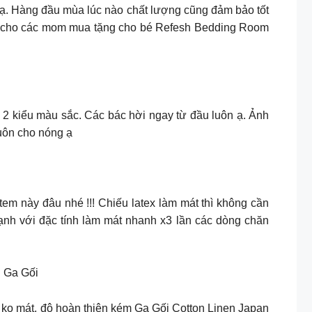
. Hàng đầu mùa lúc nào chất lượng cũng đảm bảo tốt
ay cho các mom mua tặng cho bé Refesh Bedding Room
ng 2 kiểu màu sắc. Các bác hời ngay từ đầu luôn ạ. Ảnh
uôn cho nóng ạ
tem này đâu nhé !!! Chiếu latex làm mát thì không cần
 lạnh với đặc tính làm mát nhanh x3 lần các dòng chăn
n Ga Gối
i ko mát, độ hoàn thiện kém Ga Gối Cotton Linen Japan