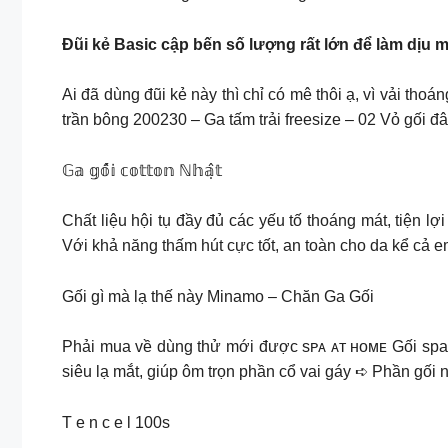
Đũi kẻ Basic cập bến số lượng rất lớn để làm dịu m
Ai đã dùng đũi kẻ này thì chỉ có mê thôi ạ, vì vải th
trần bông 200230 – Ga tấm trải freesize – 02 Vỏ gối đ
𝔾𝕒 𝕘𝕠̂́𝕚 𝕔𝕠𝕥𝕥𝕠𝕟 ℕ𝕙𝕒̣̂𝕥
Chất liệu hội tụ đầy đủ các yếu tố thoáng mát, tiện
Với khả năng thấm hút cực tốt, an toàn cho da kể cả em
Gối gì mà lạ thế này Minamo – Chăn Ga Gối
Phải mua về dùng thử mới được sᴘᴀ ᴀᴛ ʜᴏᴍᴇ Gối spa 
siêu lạ mắt, giúp ôm trọn phần cổ vai gáy ➪ Phần gối 
T e n c e l 100s