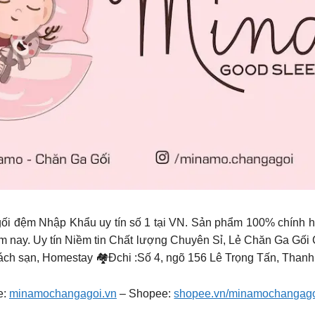
ối đệm Nhập Khẩu uy tín số 1 tại VN. Sản phẩm 100% chính 
ôm nay. Uy tín Niềm tin Chất lượng Chuyên Sỉ, Lẻ Chăn Ga Gối 
h sạn, Homestay 🏘Đchi :Số 4, ngõ 156 Lê Trọng Tấn, Thanh
e:
minamochangagoi.vn
– Shopee:
shopee.vn/minamochangag