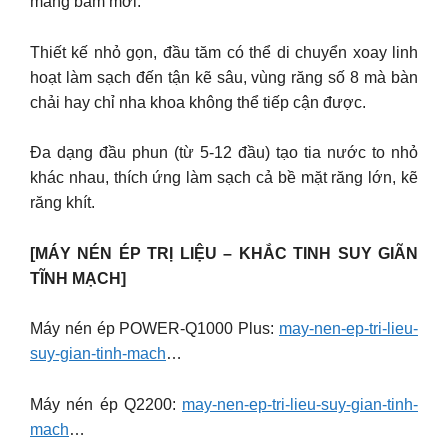
mảng bám mới.
Thiết kế nhỏ gọn, đầu tăm có thể di chuyển xoay linh
hoạt làm sạch đến tận kẽ sâu, vùng răng số 8 mà bàn
chải hay chỉ nha khoa không thể tiếp cận được.
Đa dạng đầu phun (từ 5-12 đầu) tạo tia nước to nhỏ
khác nhau, thích ứng làm sạch cả bề mặt răng lớn, kẽ
răng khít.
[MÁY NÉN ÉP TRỊ LIỆU – KHẮC TINH SUY GIÃN
TĨNH MẠCH]
Máy nén ép POWER-Q1000 Plus:
may-nen-ep-tri-lieu-
suy-gian-tinh-mach
…
Máy nén ép Q2200:
may-nen-ep-tri-lieu-suy-gian-tinh-
mach
…