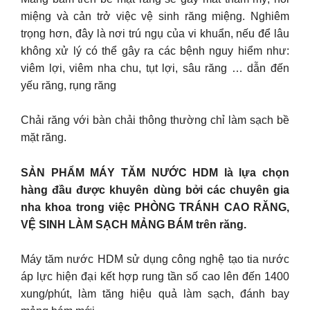
miệng và cản trở việc vệ sinh răng miệng. Nghiêm
trọng hơn, đây là nơi trú ngụ của vi khuẩn, nếu để lâu
không xử lý có thể gây ra các bệnh nguy hiểm như:
viêm lợi, viêm nha chu, tụt lợi, sâu răng … dẫn đến
yếu răng, rụng răng
Chải răng với bàn chải thông thường chỉ làm sạch bề
mặt răng.
SẢN PHẨM MÁY TĂM NƯỚC HDM là lựa chọn
hàng đầu được khuyên dùng bởi các chuyên gia
nha khoa trong việc PHÒNG TRÁNH CAO RĂNG,
VỆ SINH LÀM SẠCH MẢNG BÁM trên răng.
Máy tăm nước HDM sử dụng công nghệ tạo tia nước
áp lực hiện đại kết hợp rung tần số cao lên đến 1400
xung/phút, làm tăng hiệu quả làm sạch, đánh bay