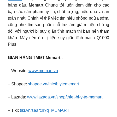
hàng đầu.
Memart
Chúng tôi luôn đem đến cho các
bạn các sản phẩm uy tín, chất lượng, hiệu quả và an
toàn nhất. Chính vì thế việc tìm hiểu phòng ngừa sớm,
cũng như tìm sản phẩm hỗ trợ làm giảm triệu chứng
đối với người bị suy giãn tĩnh mạch thì bạn nên tham
khảo: Máy nén ép trị liệu suy giãn tĩnh mạch Q1000
Plus
GIAN HÀNG TMĐT Memart :
– Website:
www.memart.vn
– Shopee:
shopee.vn/thietbiytememart
– Lazada:
www.lazada.vn/shop/thiet-bi-y-te-memart
– Tiki:
tiki.vn/search?q=MEMART