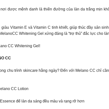
nơi được mệnh danh là thiên đường của làn da trắng mịn khôn
iàu Vitamin E và Vitamin C tinh khiết, giúp thúc đầy sản sin
MelanoCC Whitening Gel xứng đáng là “trợ thủ” đắc lực cho làn d
lano CC Whitening Gel!​
NO CC
trong chu trình skincare hằng ngày? Đến với Melano CC chỉ cần
Melano CC Lotion
Essence để làn da sáng đều màu và rạng rỡ hơn