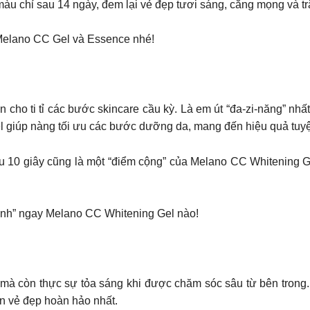
màu chỉ sau 14 ngày, đem lại vẻ đẹp tươi sáng, căng mọng và trắ
 Melano CC Gel và Essence nhé!​
 cho ti tỉ các bước skincare cầu kỳ. Là em út “đa-zi-năng” n
 giúp nàng tối ưu các bước dưỡng da, mang đến hiệu quả tuyệt 
au 10 giây cũng là một “điểm cộng” của Melano CC Whitening 
inh” ngay Melano CC Whitening Gel nào!​
 mà còn thực sự tỏa sáng khi được chăm sóc sâu từ bên trong
 vẻ đẹp hoàn hảo nhất.​