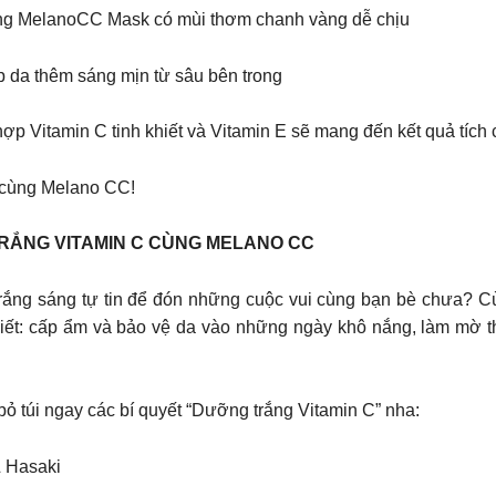
ùng MelanoCC Mask có mùi thơm chanh vàng dễ chịu
 da thêm sáng mịn từ sâu bên trong
ợp Vitamin C tinh khiết và Vitamin E sẽ mang đến kết quả tích 
 cùng Melano CC!
TRẮNG VITAMIN C CÙNG MELANO CC
a trắng sáng tự tin để đón những cuộc vui cùng bạn bè chưa? 
khiết: cấp ẩm và bảo vệ da vào những ngày khô nắng, làm mờ
 túi ngay các bí quyết “Dưỡng trắng Vitamin C” nha:
& Hasaki