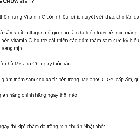
G CHƯA BIẾT?
ế nhưng Vitamin C còn nhiều lợi ích tuyệt vời khác cho làn d
độ sản xuất collagen để giữ cho làn da luôn tươi trẻ, mịn mà
in nên vitamin C hỗ trợ cải thiện các đốm thâm sạm cực kỳ 
à sáng mịn
 từ nhà Melano CC ngay thôi nào:
 giảm thâm sạm cho da từ bên trong. MelanoCC Gel cấp ẩm, giú
gian hàng chính hãng ngay thôi nào!
ay “bí kíp” chăm da trắng mịn chuẩn Nhật nhé: