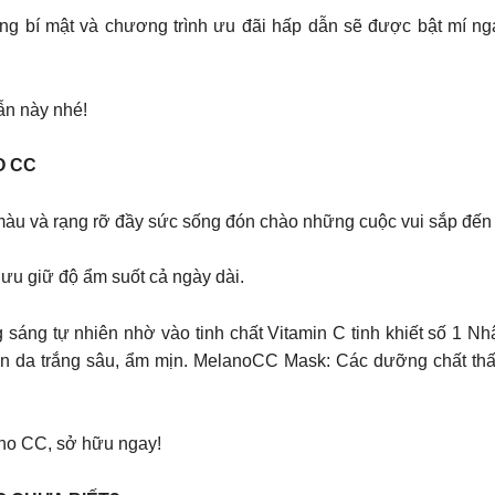
g bí mật và chương trình ưu đãi hấp dẫn sẽ được bật mí nga
dẫn này nhé!
O CC
màu và rạng rỡ đầy sức sống đón chào những cuộc vui sắp đến
ưu giữ độ ẩm suốt cả ngày dài.
g sáng tự nhiên nhờ vào tinh chất Vitamin C tinh khiết số 1 
làn da trắng sâu, ẩm mịn. MelanoCC Mask: Các dưỡng chất thấ
ano CC, sở hữu ngay!