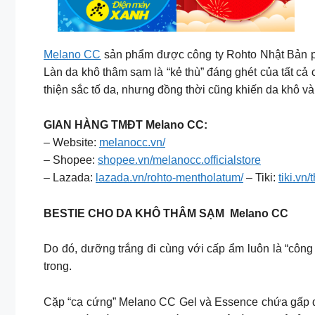
Melano CC
sản phẩm được công ty Rohto Nhật Bản ph
Làn da khô thâm sạm là “kẻ thù” đáng ghét của tất c
thiện sắc tố da, nhưng đồng thời cũng khiến da khô v
GIAN HÀNG TMĐT Melano CC:
– Website:
melanocc.vn/
– Shopee:
shopee.vn/melanocc.officialstore
– Lazada:
lazada.vn/rohto-mentholatum/
– Tiki:
tiki.vn
BESTIE CHO DA KHÔ THÂM SẠM ​ Melano CC
Do đó, dưỡng trắng đi cùng với cấp ẩm luôn là “công
trong. ​
Cặp “cạ cứng” Melano CC Gel và Essence chứa gấp đô