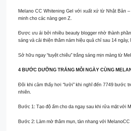
Melano CC Whitening Gel với xuất xứ từ Nhật Bản – 
minh cho các nàng gen Z. ​
Được ưu ái bởi nhiều beauty blogger nhờ thành phần g
sáng và cải thiện thâm nám hiệu quả chỉ sau 14 ngày, 
Sở hữu ngay “tuyệt chiêu” trắng sáng mịn màng từ Me
4 BƯỚC DƯỠNG TRẮNG MỖI NGÀY CÙNG MELA
Đôi khi cảm thấy hơi “lười” khi nghĩ đến 7749 bước 
nhiên.
Bước 1: Tạo độ ẩm cho da ngay sau khi rửa mặt với 
Bước 2: Làm mờ thâm mụn, tàn nhang với MelanoCC 