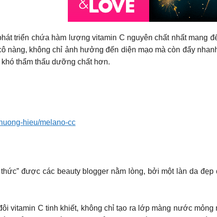
át triển chứa hàm lượng vitamin C nguyên chất nhất mang đến
ả cô nàng, không chỉ ảnh hưởng đến diện mạo mà còn đẩy nhanh
à khó thẩm thấu dưỡng chất hơn.​
/thuong-hieu/melano-cc
 thức” được các beauty blogger nằm lòng, bởi một làn da đẹp
i vitamin C tinh khiết, không chỉ tạo ra lớp màng nước mỏng 