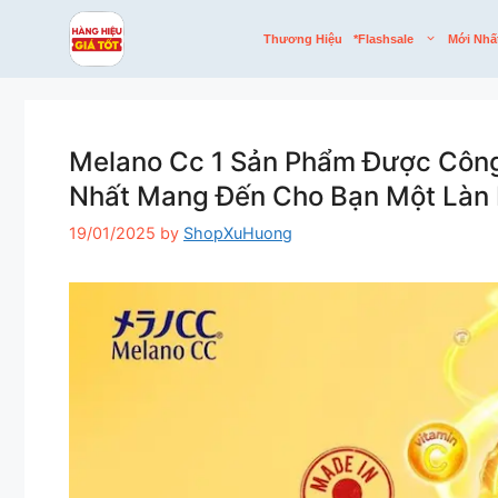
Skip
to
Thương Hiệu
*flashsale
Mới Nhấ
content
Melano Cc 1 Sản Phẩm Được Công
Nhất Mang Đến Cho Bạn Một Làn D
19/01/2025
by
ShopXuHuong