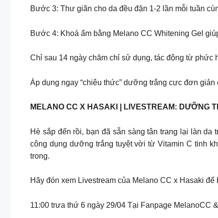
Bước 3: Thư giãn cho da đều đặn 1-2 lần mỗi tuần c
Bước 4: Khoá ẩm bằng Melano CC Whitening Gel giúp
Chỉ sau 14 ngày chăm chỉ sử dụng, tác động từ phức h
Áp dụng ngay “chiêu thức” dưỡng trắng cực đơn giản
MELANO CC X HASAKI | LIVESTREAM: DƯỠNG 
Hè sắp đến rồi, bạn đã sẵn sàng tân trang lại làn d
công dụng dưỡng trắng tuyệt vời từ Vitamin C tinh 
trong.
Hãy đón xem Livestream của Melano CC x Hasaki để bỏ
11:00 trưa thứ 6 ngày 29/04 Tại Fanpage MelanoCC 