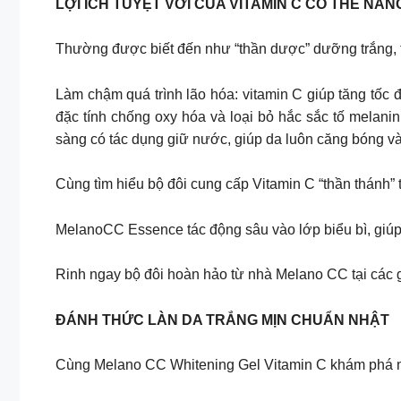
LỢI ÍCH TUYỆT VỜI CỦA VITAMIN C CÓ THỂ NÀN
Thường được biết đến như “thần dược” dưỡng trắng, th
Làm chậm quá trình lão hóa: vitamin C giúp tăng tốc 
đặc tính chống oxy hóa và loại bỏ hắc sắc tố melan
sàng có tác dụng giữ nước, giúp da luôn căng bóng v
Cùng tìm hiểu bộ đôi cung cấp Vitamin C “thần thánh”
MelanoCC Essence tác động sâu vào lớp biểu bì, giúp
Rinh ngay bộ đôi hoàn hảo từ nhà Melano CC tại các 
ĐÁNH THỨC LÀN DA TRẮNG MỊN CHUẨN NHẬT
Cùng Melano CC Whitening Gel Vitamin C khám phá ng