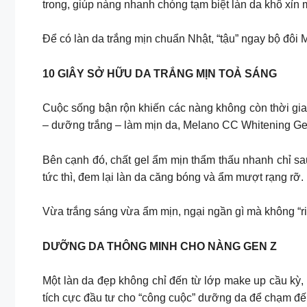
trong, giúp nàng nhanh chóng tạm biệt làn da khô xỉn 
Để có làn da trắng mịn chuẩn Nhật, “tậu” ngay bộ đôi
10 GIÂY SỞ HỮU DA TRẮNG MỊN TOẢ SÁNG​
Cuộc sống bận rộn khiến các nàng không còn thời gian
– dưỡng trắng – làm mịn da, Melano CC Whitening Gel
Bên cạnh đó, chất gel ẩm mịn thẩm thấu nhanh chỉ s
tức thì, đem lại làn da căng bóng và ẩm mượt rạng rỡ. ​
Vừa trắng sáng vừa ẩm mịn, ngại ngần gì mà không “r
DƯỠNG DA THÔNG MINH CHO NÀNG GEN Z
Một làn da đẹp không chỉ đến từ lớp make up cầu kỳ,
tích cực đầu tư cho “công cuộc” dưỡng da để chạm đến