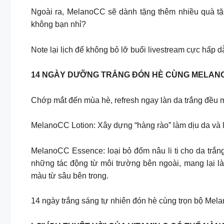
Ngoài ra, MelanoCC sẽ dành tặng thêm nhiều quà tặn
không bạn nhỉ?
Note lại lịch để không bỏ lỡ buổi livestream cực hấp 
14 NGÀY DƯỠNG TRẮNG ĐÓN HÈ CÙNG MELAN
Chớp mắt đến mùa hè, refresh ngay làn da trắng đều 
MelanoCC Lotion: Xây dựng “hàng rào” làm dịu da và l
MelanoCC Essence: loại bỏ đốm nâu li ti cho da trắn
những tác động từ môi trường bên ngoài, mang lại 
màu từ sâu bên trong.
14 ngày trắng sáng tự nhiên đón hè cùng trọn bộ Mel