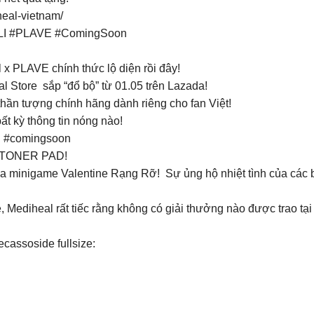
heal-vietnam/
LLI #PLAVE #ComingSoon
x PLAVE chính thức lộ diện rồi đây!
al Store sắp “đổ bộ” từ 01.05 trên Lazada!
 thần tượng chính hãng dành riêng cho fan Việt!
t kỳ thông tin nóng nào!
 #comingsoon
 TONER PAD!
gia minigame Valentine Rạng Rỡ! Sự ủng hộ nhiệt tình của các
 Mediheal rất tiếc rằng không có giải thưởng nào được trao t
assoside fullsize: