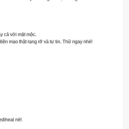
ay cả với mặt mộc.
ện mạo thật rạng rỡ và tự tin. Thử ngay nhé!
ediheal nè!