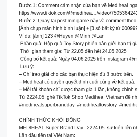
Bước 1: Comment cảm nhận của bạn về Mediheal ngay 
https://www.tiktok.com/@medihea…/video/75053642
Bước 2: Quay lại post minigame này và comment theo
[Ảnh chụp màn hình bình luận] + [3 số bất kỳ từ 00099
Ví dụ: [ảnh] 123 @Huyen @Minh @Lan
Phần quà: Hộp quà Toy Story phiên bản giới hạn trị g
Thời gian tham gia: Từ 22.05 đến hết 24.05.2025
Công bố kết quả: Ngày 04.06.2025 trên Instagram @
Lưu ý:
– Chỉ trao giải cho các bạn thực hiện đủ 3 bước trên.
– Mediheal có quyền quyết định cuối cùng về kết quả.
– Mỗi tài khoản chỉ được tham gia 1 lần, không chỉn
Từ 2224.05, ghé TikTok Shop Mediheal Vietnam để nhậ
#medihealsuperbrandday #medihealtoystory #medihea
CHÍNH THỨC KHỞI ĐỘNG
MEDIHEAL Super Brand Day | 2224.05 sự kiện lớn nhấ
Lần đầu tiên tại Việt Nam: