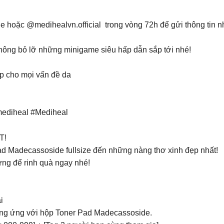
e hoặc @medihealvn.official trong vòng 72h để gửi thông tin 
không bỏ lỡ những minigame siêu hấp dẫn sắp tới nhé!
p cho mọi vấn đề da
ediheal #Mediheal
T!
ad Madecassoside fullsize đến những nàng thơ xinh đẹp nhất!
ng để rinh quà ngay nhé!
i
ơng ứng với hộp Toner Pad Madecassoside.