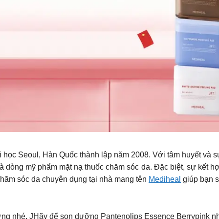
 học Seoul, Hàn Quốc thành lập năm 2008. Với tâm huyết và sự
 dòng mỹ phẩm mặt nạ thuốc chăm sóc da. Đặc biệt, sự kết hợp
chăm sóc da chuyên dụng tại nhà mang tên
Mediheal
giúp bạn s
ường nhé. JHãy để son dưỡng Pantenolips Essence Berrypink 