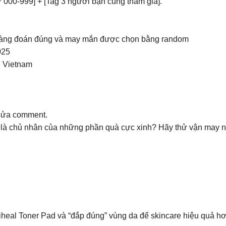
ừ 000-999] + [Tag 3 người bạn cùng tham gia].
 nàng đoán đúng và may mắn được chọn bằng random
025
l Vietnam
 sửa comment.
ẽ là chủ nhân của những phần quà cực xinh? Hãy thử vận may 
eal Toner Pad và “đắp đúng” vùng da để skincare hiệu quả hơ