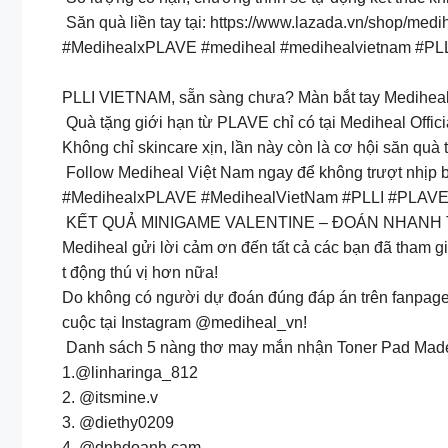
Săn quà liền tay tại: https://www.lazada.vn/shop/medi
#MedihealxPLAVE #mediheal #medihealvietnam #P
PLLI VIETNAM, sẵn sàng chưa? Màn bắt tay Mediheal 
Quà tặng giới hạn từ PLAVE chỉ có tại Mediheal Offici
Không chỉ skincare xịn, lần này còn là cơ hội săn quà
Follow Mediheal Việt Nam ngay để không trượt nhịp bấ
#MedihealxPLAVE #MedihealVietNam #PLLI #PLAVE
KẾT QUẢ MINIGAME VALENTINE – ĐOÁN NHANH
Mediheal gửi lời cảm ơn đến tất cả các bạn đã tham 
t động thú vị hơn nữa!
Do không có người dự đoán đúng đáp án trên fanpage,
cuộc tại Instagram @mediheal_vn!
Danh sách 5 nàng thơ may mắn nhận Toner Pad Madec
1.@linharinga_812
2. @itsmine.v
3. @diethy0209
4. @dnhdoanh.cam