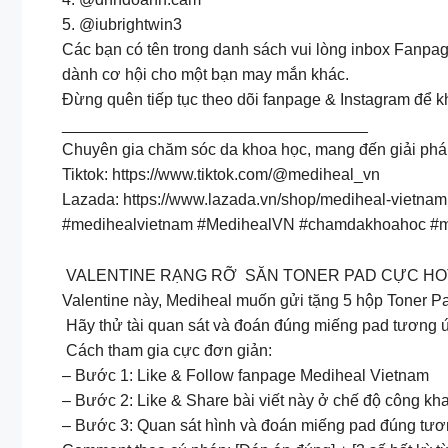
5. @iubrightwin3
Các bạn có tên trong danh sách vui lòng inbox Fanpag
dành cơ hội cho một bạn may mắn khác.
Đừng quên tiếp tục theo dõi fanpage & Instagram để 
__________________________________
Chuyên gia chăm sóc da khoa học, mang đến giải phá
Tiktok: https://www.tiktok.com/@mediheal_vn
Lazada: https://www.lazada.vn/shop/mediheal-vietnam
#medihealvietnam #MedihealVN #chamdakhoahoc #m
VALENTINE RẠNG RỠ SĂN TONER PAD CỰC HO
Valentine này, Mediheal muốn gửi tặng 5 hộp Toner P
Hãy thử tài quan sát và đoán đúng miếng pad tương ứ
Cách tham gia cực đơn giản:
– Bước 1: Like & Follow fanpage Mediheal Vietnam
– Bước 2: Like & Share bài viết này ở chế độ công kha
– Bước 3: Quan sát hình và đoán miếng pad đúng tư