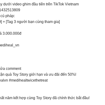
dưới video ghim đầu tiên trên TikTok Vietnam
41432513809
 cú pháp:
9] + [Tag 3 người bạn cùng tham gia]
iá 3.000.000đ
mediheal_vn
h sửa comment
n quà Toy Story giới hạn và ưu đãi đến 50%!
lvn #medihealtwicethetreat
t năm kết hợp cùng Toy Story đã chính thức bắt đầu!