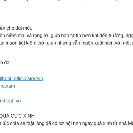
ên cho đôi môi.
ên mềm mại và rạng rỡ, giúp bạn tự tin hơn khi đến trường, ng
n muốn tiết kiệm thời gian nhưng vẫn muốn xuất hiện với một di
àn da
iheal_officialstorevn
vietnam
ediheal_vn
 QUÀ CỰC XINH
lúc chia sẻ thật lòng để có cơ hội rinh ngay quà xinh từ nhà M