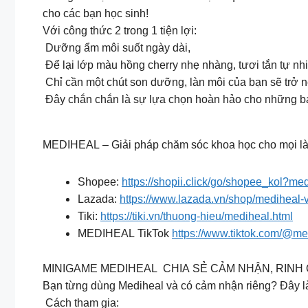
cho các bạn học sinh!
Với công thức 2 trong 1 tiện lợi:
Dưỡng ẩm môi suốt ngày dài,
Để lại lớp màu hồng cherry nhẹ nhàng, tươi tắn tự nhi
Chỉ cần một chút son dưỡng, làn môi của bạn sẽ trở n
️ Đây chắn chắn là sự lựa chọn hoàn hảo cho những bạ
MEDIHEAL – Giải pháp chăm sóc khoa học cho mọi l
Shopee:
https://shopii.click/go/shopee_kol?med
Lazada:
https://www.lazada.vn/shop/mediheal-
Tiki:
https://tiki.vn/thuong-hieu/mediheal.html
MEDIHEAL TikTok
https://www.tiktok.com/@m
MINIGAME MEDIHEAL CHIA SẺ CẢM NHẬN, RINH
Bạn từng dùng Mediheal và có cảm nhận riêng? Đây là 
Cách tham gia: