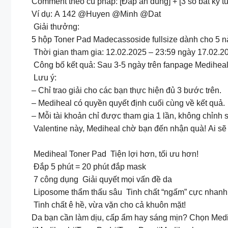
Comment theo cú pháp: [Đáp án đúng] + [3 số bất kỳ t
Ví dụ: A 142 @Huyen @Minh @Dat
Giải thưởng:
5 hộp Toner Pad Madecassoside fullsize dành cho 5
Thời gian tham gia: 12.02.2025 – 23:59 ngày 17.02.2
Công bố kết quả: Sau 3-5 ngày trên fanpage Medihea
Lưu ý:
– Chỉ trao giải cho các bạn thực hiện đủ 3 bước trên.
– Mediheal có quyền quyết định cuối cùng về kết quả.
– Mỗi tài khoản chỉ được tham gia 1 lần, không chỉnh
Valentine này, Mediheal chờ bạn đến nhận quà! Ai s
Mediheal Toner Pad Tiện lợi hơn, tối ưu hơn!
Đắp 5 phút = 20 phút đắp mask
7 công dụng Giải quyết mọi vấn đề da
Liposome thẩm thấu sâu Tinh chất “ngấm” cực nhanh
Tinh chất ê hề, vừa vặn cho cả khuôn mặt!
Da bạn cần làm dịu, cấp ẩm hay sáng mịn? Chọn Medih