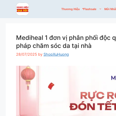
Skip
to
Thương Hiệu
*flashsale
Mới Nhấ
content
Mediheal 1 đơn vị phân phối độc 
pháp chăm sóc da tại nhà
28/07/2025
by
ShopXuHuong