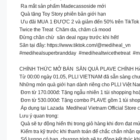
Ra mắt sản phẩm Madecassoside mới
Quà tặng Toy Story phiên bản giới hạn
Ưu đãi MUA 1 ĐƯỢC 2 và giảm đến 50% trên TikTo
Twice the Treat Chăm da, chăm cả mood
Đừng chần chừ săn deal ngay trước khi hết!
Săn tại đây: https://www.tiktok.com/@mediheal_vn
#medihealsuperbrandday #medihealtwicethetreat #m
CHÍNH THỨC MỞ BÁN SĂN QUÀ PLAVE CHÍNH H
Từ 00:00 ngày 01.05, PLLI VIETNAM đã sẵn sàng ch
Những món quà giới hạn dành riêng cho PLLI Việt Na
Đơn từ 170.000đ: Tặng ngẫu nhiên 1 túi shopping ho
Đơn từ 530.000đ: Tặng combo PLAVE gồm 1 túi shopp
Áp dụng tại Lazada Mediheal Vietnam Official Store 
Lưu ý quan trọng:
Quà sẽ tự động hiển thị trong giỏ hàng khi đơn đạt mức 
Kiểm tra kỹ trước khi thanh toán để chắc chắn nhận q
Số lượng có hạn, chương trình sẽ tự động kết thúc khi