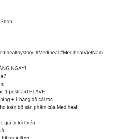
k Shop
edihealtoystory #Mediheal #MedihealVietNam
ÃNG NGAY!
ưa?
m:
ặc 1 postcard PLAVE
ing + 1 băng đô cài tóc
cho toàn bộ sản phẩm của Mediheal!
giá trị tối thiểu
uà
 hết quà tặng.