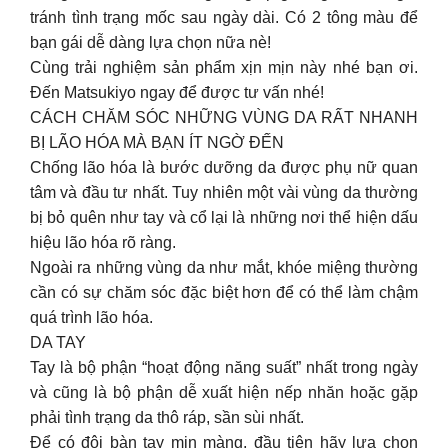
tránh tình trạng mốc sau ngày dài. Có 2 tông màu để
bạn gái dễ dàng lựa chọn nữa nè!
Cùng trải nghiệm sản phẩm xịn mịn này nhé bạn ơi.
Đến Matsukiyo ngay để được tư vấn nhé!
CÁCH CHĂM SÓC NHỮNG VÙNG DA RẤT NHANH
BỊ LÃO HÓA MÀ BẠN ÍT NGỜ ĐẾN
Chống lão hóa là bước dưỡng da được phụ nữ quan
tâm và đầu tư nhất. Tuy nhiên một vài vùng da thường
bị bỏ quên như tay và cổ lại là những nơi thể hiện dấu
hiệu lão hóa rõ ràng.
Ngoài ra những vùng da như mắt, khóe miệng thường
cần có sự chăm sóc đặc biệt hơn để có thể làm chậm
quá trình lão hóa.
DA TAY
Tay là bộ phận “hoạt động năng suất” nhất trong ngày
và cũng là bộ phận dễ xuất hiện nếp nhăn hoặc gặp
phải tình trạng da thô ráp, sần sùi nhất.
Để có đôi bàn tay mịn màng, đầu tiên hãy lựa chọn