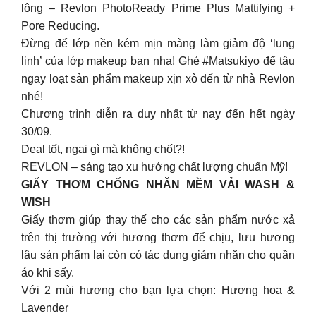
lông – Revlon PhotoReady Prime Plus Mattifying +
Pore Reducing.
Đừng để lớp nền kém mịn màng làm giảm độ ‘lung
linh’ của lớp makeup bạn nha! Ghé #Matsukiyo để tậu
ngay loạt sản phẩm makeup xịn xò đến từ nhà Revlon
nhé!
Chương trình diễn ra duy nhất từ nay đến hết ngày
30/09.
Deal tốt, ngại gì mà không chốt?!
REVLON – sáng tạo xu hướng chất lượng chuẩn Mỹ!
GIẤY THƠM CHỐNG NHĂN MỀM VẢI WASH &
WISH
Giấy thơm giúp thay thế cho các sản phẩm nước xả
trên thị trường với hương thơm để chịu, lưu hương
lâu sản phẩm lại còn có tác dụng giảm nhăn cho quần
áo khi sấy.
Với 2 mùi hương cho bạn lựa chọn: Hương hoa &
Lavender