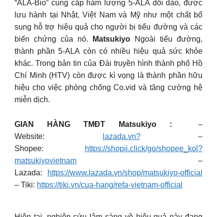
“ALA-Bio” cung cấp hàm lượng 5-ALA dồi dào, được
lưu hành tại Nhật, Việt Nam và Mỹ như một chất bổ
sung hỗ trợ hiệu quả cho người bị tiểu đường và các
biến chứng của nó.
Matsukiyo
Ngoài tiểu đường,
thành phần 5-ALA còn có nhiều hiệu quả sức khỏe
khác. Trong bản tin của Đài truyền hình thành phố Hồ
Chí Minh (HTV) còn được kì vọng là thành phần hữu
hiệu cho việc phòng chống Co.vid và tăng cường hệ
miễn dịch.
GIAN HÀNG TMĐT Matsukiyo :
–
Website:
lazada.vn?
–
Shopee:
https://shopii.click/go/shopee_kol?
matsukiyovietnam
–
Lazada:
https://www.lazada.vn/shop/matsukiyo-official
– Tiki:
https://tiki.vn/cua-hang/refa-vietnam-official
Hiện tại, nghiên cứu lâm sàng về hiệu quả này đang