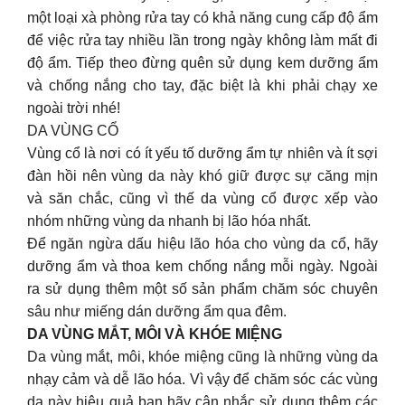
một loại xà phòng rửa tay có khả năng cung cấp độ ẩm
để việc rửa tay nhiều lần trong ngày không làm mất đi
độ ẩm. Tiếp theo đừng quên sử dụng kem dưỡng ẩm
và chống nắng cho tay, đặc biệt là khi phải chạy xe
ngoài trời nhé!
DA VÙNG CỔ
Vùng cổ là nơi có ít yếu tố dưỡng ẩm tự nhiên và ít sợi
đàn hồi nên vùng da này khó giữ được sự căng mịn
và săn chắc, cũng vì thế da vùng cổ được xếp vào
nhóm những vùng da nhanh bị lão hóa nhất.
Để ngăn ngừa dấu hiệu lão hóa cho vùng da cổ, hãy
dưỡng ẩm và thoa kem chống nắng mỗi ngày. Ngoài
ra sử dụng thêm một số sản phẩm chăm sóc chuyên
sâu như miếng dán dưỡng ẩm qua đêm.
DA VÙNG MẮT, MÔI VÀ KHÓE MIỆNG
Da vùng mắt, môi, khóe miệng cũng là những vùng da
nhạy cảm và dễ lão hóa. Vì vậy để chăm sóc các vùng
da này hiệu quả bạn hãy cân nhắc sử dụng thêm các