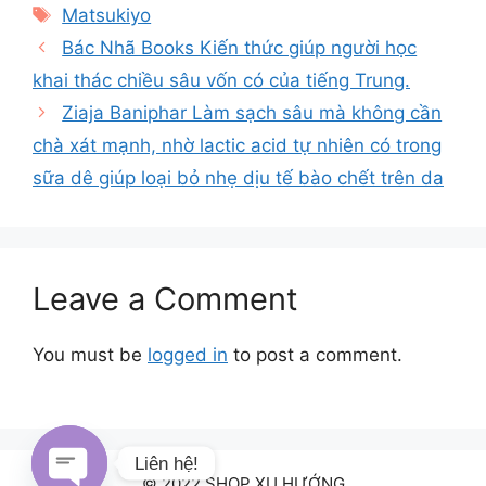
Tags
Matsukiyo
Bác Nhã Books Kiến thức giúp người học
khai thác chiều sâu vốn có của tiếng Trung.
Ziaja Baniphar Làm sạch sâu mà không cần
chà xát mạnh, nhờ lactic acid tự nhiên có trong
sữa dê giúp loại bỏ nhẹ dịu tế bào chết trên da
Leave a Comment
You must be
logged in
to post a comment.
Liên hệ!
© 2022 SHOP XU HƯỚNG