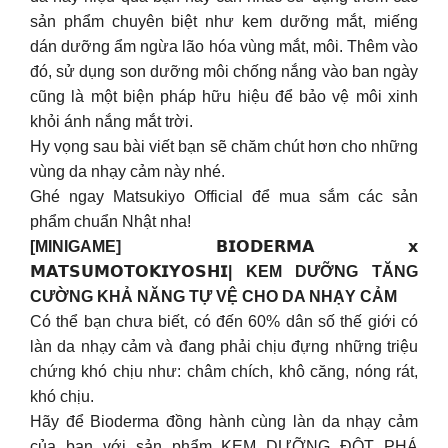
sản phẩm chuyên biệt như kem dưỡng mắt, miếng
dán dưỡng ẩm ngừa lão hóa vùng mắt, môi. Thêm vào
đó, sử dụng son dưỡng môi chống nắng vào ban ngày
cũng là một biện pháp hữu hiệu để bảo vệ môi xinh
khỏi ánh nắng mắt trời.
Hy vọng sau bài viết bạn sẽ chăm chút hơn cho những
vùng da nhạy cảm này nhé.
Ghé ngay Matsukiyo Official để mua sắm các sản
phẩm chuẩn Nhật nha!
[MINIGAME] 𝗕𝗜𝗢𝗗𝗘𝗥𝗠𝗔 𝘅
𝗠𝗔𝗧𝗦𝗨𝗠𝗢𝗧𝗢𝗞𝗜𝗬𝗢𝗦𝗛𝗜| KEM DƯỠNG TĂNG
CƯỜNG KHẢ NĂNG TỰ VỆ CHO DA NHẠY CẢM
Có thể bạn chưa biết, có đến 60% dân số thế giới có
làn da nhạy cảm và đang phải chịu đựng những triệu
chứng khó chịu như: châm chích, khô căng, nóng rát,
khó chịu.
Hãy để Bioderma đồng hành cùng làn da nhạy cảm
của bạn với sản phẩm KEM DƯỠNG ĐỘT PHÁ