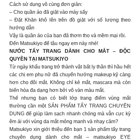
Cách sử dụng vô cùng đơn giản:
– Cho quần áo đã giặt vào máy sấy
– Đặt Khăn khô lên trên đồ giặt với số lượng theo
hướng dẫn
Vậy là quần áo của bạn đã thơm tho và mềm mại rồi.
Đến Matsukiyo để tậu ngay em này nhé!
NƯỚC TẨY TRANG DÀNH CHO MẮT – ĐỘC
QUYỀN TẠI MATSUKIYO
Từ ngày khẩu trang trở thành vật bất ly thân thì hầu hết
các chị em phụ nữ đã chuyển hướng makeup kỹ càng
hơn cho đôi mắt. Không chỉ kẻ mắt, mascara mà còn
biến hóa đa dạng hơn bởi vô vàn màu mắt.
Thế nhưng bạn có biết lớp trang điểm vùng mắt
thường cần một SẢN PHẨM TẨY TRANG CHUYÊN
DỤNG để giúp làm sạch nhanh chóng mà vẫn cực kỳ
êm ái với vùng da mắt mỏng manh và nhạy cảm?
Matsukiyo xin giới thiệu đến bạn 1 sản phẩm tẩy trang
chuyên dụng dành cho mắt – matsukiyo EYE