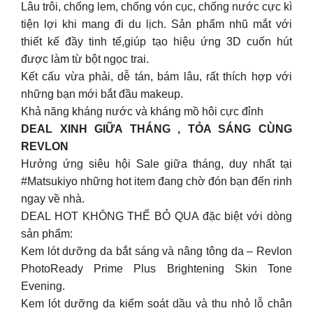
Lâu trôi, chống lem, chống vón cục, chống nước cực kì
tiện lợi khi mang đi du lịch. Sản phẩm nhũ mắt với
thiết kế đầy tinh tế,giúp tạo hiệu ứng 3D cuốn hút
được làm từ bột ngọc trai.
Kết cấu vừa phải, dễ tán, bám lâu, rất thích hợp với
những bạn mới bắt đầu makeup.
Khả năng kháng nước và kháng mồ hôi cực đỉnh
DEAL XINH GIỮA THÁNG , TỎA SÁNG CÙNG
REVLON
Hưởng ứng siêu hội Sale giữa tháng, duy nhất tại
#Matsukiyo những hot item đang chờ đón bạn đến rinh
ngay về nhà.
DEAL HOT KHÔNG THỂ BỎ QUA đặc biệt với dòng
sản phẩm:
Kem lót dưỡng da bắt sáng và nâng tông da – Revlon
PhotoReady Prime Plus Brightening Skin Tone
Evening.
Kem lót dưỡng da kiểm soát dầu và thu nhỏ lỗ chân