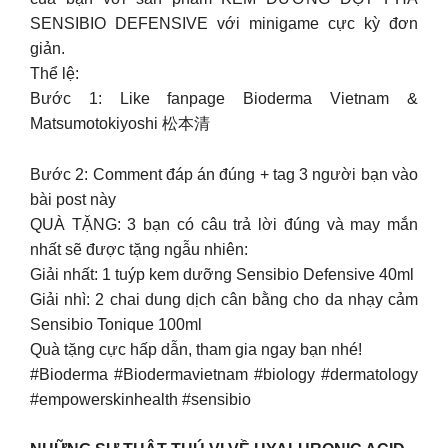
SENSIBIO DEFENSIVE với minigame cực kỳ đơn
giản.
Thể lệ:
Bước 1: Like fanpage Bioderma Vietnam &
Matsumotokiyoshi 松本清
Bước 2: Comment đáp án đúng + tag 3 người bạn vào
bài post này
QUÀ TẶNG: 3 bạn có câu trả lời đúng và may mắn
nhất sẽ được tặng ngẫu nhiên:
Giải nhất: 1 tuýp kem dưỡng Sensibio Defensive 40ml
Giải nhì: 2 chai dung dịch cân bằng cho da nhạy cảm
Sensibio Tonique 100ml
Quà tặng cực hấp dẫn, tham gia ngay bạn nhé!
#Bioderma #Biodermavietnam #biology #dermatology
#empowerskinhealth #sensibio