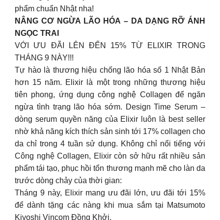
phẩm chuẩn Nhật nha!
NÂNG CƠ NGỪA LÃO HÓA – DA DẠNG RỠ ÁNH
NGỌC TRAI
VỚI ƯU ĐÃI LÊN ĐẾN 15% TỪ ELIXIR TRONG
THÁNG 9 NÀY!!!
Tự hào là thương hiệu chống lão hóa số 1 Nhật Bản
hơn 15 năm. Elixir là một trong những thương hiệu
tiên phong, ứng dụng công nghệ Collagen để ngăn
ngừa tình trạng lão hóa sớm. Design Time Serum –
dòng serum quyền năng của Elixir luôn là best seller
nhờ khả năng kích thích sản sinh tới 17% collagen cho
da chỉ trong 4 tuần sử dụng. Không chỉ nổi tiếng với
Công nghệ Collagen, Elixir còn sở hữu rất nhiều sản
phẩm tái tạo, phục hồi tổn thương mạnh mẽ cho làn da
trước dòng chảy của thời gian:
Tháng 9 này, Elixir mang ưu đãi lớn, ưu đãi tới 15%
để dành tặng các nàng khi mua sắm tại Matsumoto
Kiyoshi Vincom Đồng Khởi.