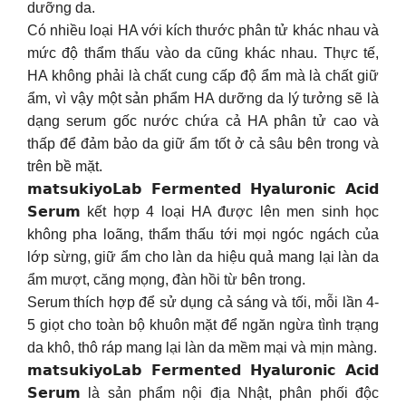
dưỡng da.
Có nhiều loại HA với kích thước phân tử khác nhau và
mức độ thẩm thấu vào da cũng khác nhau. Thực tế,
HA không phải là chất cung cấp độ ẩm mà là chất giữ
ẩm, vì vậy một sản phẩm HA dưỡng da lý tưởng sẽ là
dạng serum gốc nước chứa cả HA phân tử cao và
thấp để đảm bảo da giữ ẩm tốt ở cả sâu bên trong và
trên bề mặt.
𝗺𝗮𝘁𝘀𝘂𝗸𝗶𝘆𝗼𝗟𝗮𝗯 𝗙𝗲𝗿𝗺𝗲𝗻𝘁𝗲𝗱 𝗛𝘆𝗮𝗹𝘂𝗿𝗼𝗻𝗶𝗰 𝗔𝗰𝗶𝗱
𝗦𝗲𝗿𝘂𝗺 kết hợp 4 loại HA được lên men sinh học
không pha loãng, thẩm thấu tới mọi ngóc ngách của
lớp sừng, giữ ẩm cho làn da hiệu quả mang lại làn da
ẩm mượt, căng mọng, đàn hồi từ bên trong.
Serum thích hợp để sử dụng cả sáng và tối, mỗi lần 4-
5 giọt cho toàn bộ khuôn mặt để ngăn ngừa tình trạng
da khô, thô ráp mang lại làn da mềm mại và mịn màng.
𝗺𝗮𝘁𝘀𝘂𝗸𝗶𝘆𝗼𝗟𝗮𝗯 𝗙𝗲𝗿𝗺𝗲𝗻𝘁𝗲𝗱 𝗛𝘆𝗮𝗹𝘂𝗿𝗼𝗻𝗶𝗰 𝗔𝗰𝗶𝗱
𝗦𝗲𝗿𝘂𝗺 là sản phẩm nội địa Nhật, phân phối độc