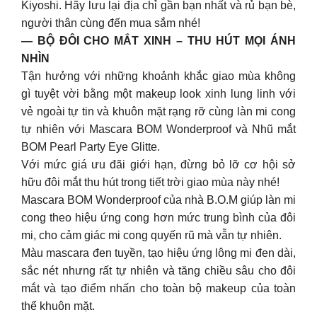
Kiyoshi. Hãy lưu lại địa chỉ gần bạn nhất và rủ bạn bè,
người thân cùng đến mua sắm nhé!
— BỘ ĐÔI CHO MẮT XINH – THU HÚT MỌI ÁNH
NHÌN
Tận hưởng với những khoảnh khắc giao mùa không
gì tuyệt vời bằng một makeup look xinh lung linh với
vẻ ngoài tự tin và khuôn mặt rạng rỡ cùng làn mi cong
tự nhiên với Mascara BOM Wonderproof và Nhũ mắt
BOM Pearl Party Eye Glitte.
Với mức giá ưu đãi giới hạn, đừng bỏ lỡ cơ hội sở
hữu đôi mắt thu hút trong tiết trời giao mùa này nhé!
Mascara BOM Wonderproof của nhà B.O.M giúp làn mi
cong theo hiệu ứng cong hơn mức trung bình của đôi
mi, cho cảm giác mi cong quyến rũ mà vẫn tự nhiên.
Màu mascara đen tuyền, tạo hiệu ứng lông mi đen dài,
sắc nét nhưng rất tự nhiên và tăng chiều sâu cho đôi
mắt và tạo điểm nhấn cho toàn bộ makeup của toàn
thể khuôn mặt.