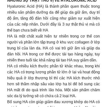
NHỮNG SỰ THẬT THÚ VỊ VỀ HYALURONIC ACID
Hyaluronic Acid (HA) là thành phần quen thuộc trong
nhiều sản phẩm dưỡng da để giúp da giữ ẩm, duy trì
độ ẩm, tăng độ đàn hồi cũng như giảm sự xuất hiện
của các nếp nhăn. Dưới đây là 3 sự thật thú vị mà có
thể bạn chưa biết về HA
HA là một chất xuất hiện tự nhiên trong cơ thể con
người và phần lớn tập trung ở khu vực collagen ở lớp
trung bì của làn da. HA có vai trò giữ ẩm và giúp da
đàn hồi. HA trong cơ thể được tái tạo hàng ngày, tuy
nhiên theo tuổi tác khả năng tái tạo HA suy giảm dần.
HA có nhiều kích thước phân tử khác nhau, trong khi
các HA có trọng lượng phân tử lớn ở lại và hoạt động
hiệu quả ở lớp thượng bì thì các HA kích thước nhỏ
hơn sẽ thâm nhập sâu vào lớp hạ bì để bổ sung các
HA mất đi do quá trình lão hóa. Một sản phẩm chăm
sóc da lý tưởng sẽ có chứa cả 2 loại HA.
Bổ sung HA còn giúp giảm đau xương khớp do HA có