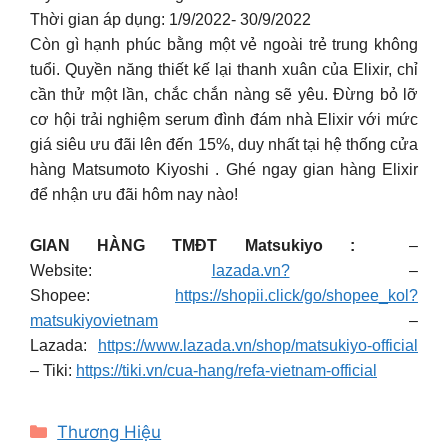
Thời gian áp dụng: 1/9/2022- 30/9/2022
Còn gì hạnh phúc bằng một vẻ ngoài trẻ trung không
tuổi. Quyền năng thiết kế lại thanh xuân của Elixir, chỉ
cần thử một lần, chắc chắn nàng sẽ yêu. Đừng bỏ lỡ
cơ hội trải nghiệm serum đình đám nhà Elixir với mức
giá siêu ưu đãi lên đến 15%, duy nhất tại hệ thống cửa
hàng Matsumoto Kiyoshi . Ghé ngay gian hàng Elixir
để nhận ưu đãi hôm nay nào!
GIAN HÀNG TMĐT Matsukiyo :
–
Website:
lazada.vn?
–
Shopee:
https://shopii.click/go/shopee_kol?
matsukiyovietnam
–
Lazada:
https://www.lazada.vn/shop/matsukiyo-official
– Tiki:
https://tiki.vn/cua-hang/refa-vietnam-official
Categories
Thương Hiệu