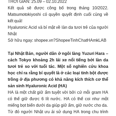
THỜI GIAN: 25.09 – 02.10.2022
Kết quả sẽ được công bố trong tháng 10/2022.
Matsumotokiyoshi có quyền quyết định cuối cùng về
kết quả!
Hyaluronic Acid và bí mật về làn da tươi trẻ của người
Nhật
Sở hữu ngay: shopee.vn?ShopeeTinhChatHAmkLAB
Tại Nhật Bản, người dân ở ngôi làng Yuzuri Hara –
cách Tokyo khoảng 2h lái xe nổi tiếng bởi làn da
tươi trẻ so với tuổi tác. Một số nghiên cứu khoa
học chỉ ra rằng bí quyết là ở các loại tinh bột được
trồng ở địa phương có khả năng kích thích cơ thể
sản sinh Hyaluronic Acid (HA)
HA là một chất giữ ẩm tuyệt vời bởi cứ mỗi gram HA
có thể giữ được 6 lít nước. HA có thể coi như một
miếng bọt biển dưới da giúp giữ ẩm, giữ nước cho da.
Từ đó người Nhật ưu ái sử dụng HA trong chu trình