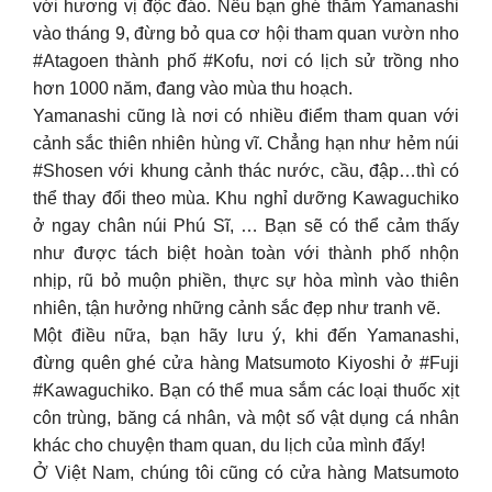
với hương vị độc đáo. Nếu bạn ghé thăm Yamanashi
vào tháng 9, đừng bỏ qua cơ hội tham quan vườn nho
#Atagoen thành phố #Kofu, nơi có lịch sử trồng nho
hơn 1000 năm, đang vào mùa thu hoạch.
Yamanashi cũng là nơi có nhiều điểm tham quan với
cảnh sắc thiên nhiên hùng vĩ. Chẳng hạn như hẻm núi
#Shosen với khung cảnh thác nước, cầu, đập…thì có
thể thay đổi theo mùa. Khu nghỉ dưỡng Kawaguchiko
ở ngay chân núi Phú Sĩ, … Bạn sẽ có thể cảm thấy
như được tách biệt hoàn toàn với thành phố nhộn
nhịp, rũ bỏ muộn phiền, thực sự hòa mình vào thiên
nhiên, tận hưởng những cảnh sắc đẹp như tranh vẽ.
Một điều nữa, bạn hãy lưu ý, khi đến Yamanashi,
đừng quên ghé cửa hàng Matsumoto Kiyoshi ở #Fuji
#Kawaguchiko. Bạn có thể mua sắm các loại thuốc xịt
côn trùng, băng cá nhân, và một số vật dụng cá nhân
khác cho chuyện tham quan, du lịch của mình đấy!
Ở Việt Nam, chúng tôi cũng có cửa hàng Matsumoto