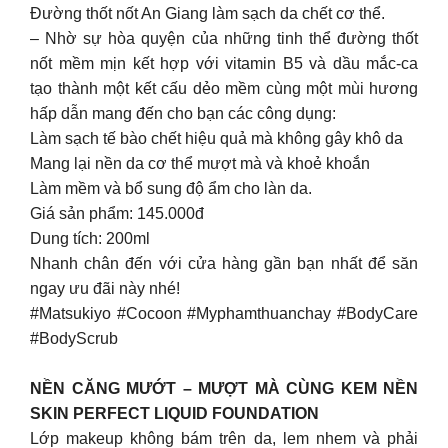
Đường thốt nốt An Giang làm sạch da chết cơ thể.
– Nhờ sự hòa quyện của những tinh thể đường thốt
nốt mềm mịn kết hợp với vitamin B5 và dầu mắc-ca
tạo thành một kết cấu dẻo mềm cùng một mùi hương
hấp dẫn mang đến cho bạn các công dụng:
Làm sạch tế bào chết hiệu quả mà không gây khô da
Mang lại nền da cơ thể mượt mà và khoẻ khoắn
Làm mềm và bổ sung độ ẩm cho làn da.
Giá sản phẩm: 145.000đ
Dung tích: 200ml
Nhanh chân đến với cửa hàng gần bạn nhất để săn
ngay ưu đãi này nhé!
#Matsukiyo #Cocoon #Myphamthuanchay #BodyCare
#BodyScrub
NỀN CĂNG MƯỚT – MƯỢT MÀ CÙNG KEM NỀN
SKIN PERFECT LIQUID FOUNDATION
Lớp makeup không bám trên da, lem nhem và phải