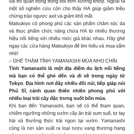
vai trò quan trọng trọng bôi trơn xương khớp. Ngoài ra
một số nghiên cứu còn cho thấy HA giúp giảm triệu
chứng trào ngược axit và giảm khô mắt.
Matsukiyo có phong phú các sản phẩm chăm sóc da
và thực phẩm chức năng chứa HA từ nhiều thương
hiệu nổi tiếng với nhiều mức giá khác nhau. Hãy ghé
ngay các cửa hàng Matsukiyo để tìm hiểu và mua sắm
nhé!
– GHÉ THĂM TỈNH YAMANASHI MÙA NHO CHÍN
Tỉnh Yamanashi là một địa điểm du lịch nổi tiếng
mà bạn có thể ghé đến và đi về trong ngày từ
Tokyo. Địa hình nơi đây nhiều đồi núi, tiếp giáp núi
Phú Sĩ, cảnh quan thiên nhiên phong phú với
nhiều loại trái cây đặc trưng suốt bốn mùa.
Khi bạn đến Yamanashi, bạn sẽ có thể tham quan,
chiêm ngưỡng những vườn cây ăn trái sum suê, tự tay
hái và thưởng thức trái ngon tại vườn. Yamanashi
cũng là nơi sản xuất ra loại rượu vang thượng hạng