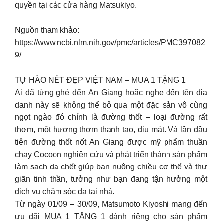
quyền tại các cửa hàng Matsukiyo.
Nguồn tham khảo:
https://www.ncbi.nlm.nih.gov/pmc/articles/PMC397082
9/
TỰ HÀO NÉT ĐẸP VIỆT NAM – MUA 1 TẶNG 1
Ai đã từng ghé đến An Giang hoặc nghe đến tên đia
danh này sẽ không thể bỏ qua một đặc sản vô cùng
ngọt ngào đó chính là đường thốt – loại đường rất
thơm, một hương thơm thanh tao, dịu mát. Và lần đầu
tiên đường thốt nốt An Giang được mỹ phẩm thuần
chay Cocoon nghiên cứu và phát triển thành sản phẩm
làm sạch da chết giúp bạn nuông chiều cơ thể và thư
giãn tinh thần, tưởng như bạn đang tận hưởng một
dịch vụ chăm sóc da tại nhà.
Từ ngày 01/09 – 30/09, Matsumoto Kiyoshi mang đến
ưu đãi MUA 1 TẶNG 1 dành riêng cho sản phẩm