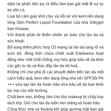
dặm lại phấn liên tục là điều làm bạn gái mất đi sự tự
tin vốn có.
Loại bỏ cảm giác khó chịu và nỗi sợ với kem nền dạng
lỏng Skin Perfect Liquid Foundation của nhà Silkygirl
bạn nhaaaa
Với thành phần từ thiên nhiên an toàn cho làn da và
sức khoẻ.
️Bổ sung thêm phức hợp O2 mang lại làn da rạng rỡ và
tươi trẻ, đồng thời chứa chiết xuất Edelweiss hoạt
động như một chất chống oxy hóa giúp bảo vệ da khỏi
các gốc tự do và thúc đẩy làn da trẻ hoá.
Không chỉ che phủ đi các khuyết điểm trên làn da một
cách hiệu quả, kem nền dạng lỏng nhẹ với SPF30/ PA
+++ vừa tạo làn da hoàn hảo vừa bảo vệ da bạn khỏi
tác hại của môi trường.
Chất kem mịn, không làm cho lớp makeup bị chảy hay
tách lớp. Giữ cho làn da luôn mịn màng và hoàn hảo.
Công thức nhẹ và thoáng khí giúp gương mặt bạn gái