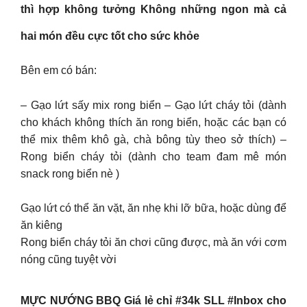
thì hợp không tưởng Không những ngon mà cả
hai món đều cực tốt cho sức khỏe
Bên em có bán:
– Gạo lứt sấy mix rong biển – Gạo lứt cháy tỏi (dành
cho khách không thích ăn rong biển, hoặc các bạn có
thể mix thêm khô gà, chà bông tùy theo sở thích) –
Rong biển cháy tỏi (dành cho team đam mê món
snack rong biển nè )
Gạo lứt có thể ăn vặt, ăn nhẹ khi lỡ bữa, hoặc dùng để
ăn kiêng
Rong biển cháy tỏi ăn chơi cũng được, mà ăn với cơm
nóng cũng tuyệt vời
MỰC NƯỚNG BBQ Giá lẻ chỉ #34k SLL #Inbox cho