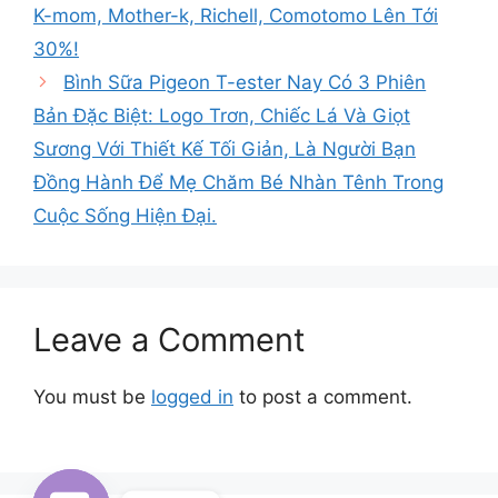
K-mom, Mother-k, Richell, Comotomo Lên Tới
30%!
Bình Sữa Pigeon T-ester Nay Có 3 Phiên
Bản Đặc Biệt: Logo Trơn, Chiếc Lá Và Giọt
Sương Với Thiết Kế Tối Giản, Là Người Bạn
Đồng Hành Để Mẹ Chăm Bé Nhàn Tênh Trong
Cuộc Sống Hiện Đại.
Leave a Comment
You must be
logged in
to post a comment.