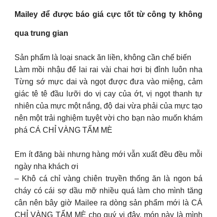
Mailey để được báo giá cực tốt từ công ty không
qua trung gian
Sản phẩm là loại snack ăn liền, không cần chế biến
Làm mồi nhậu để lai rai vài chai hơi bị đỉnh luôn nha
Từng sớ mực dai và ngọt được đưa vào miệng, cảm
giác tê tê đầu lưỡi do vị cay của ớt, vị ngọt thanh tự
nhiên của mực một nắng, độ dai vừa phải của mực tạo
nên một trải nghiệm tuyệt vời cho bạn nào muốn khám
phá CÁ CHỈ VÀNG TẨM MÈ
Em ít đăng bài nhưng hàng mới vẫn xuất đều đều mỗi
ngày nha khách ơi
– Khô cá chỉ vàng chiên truyền thống ăn là ngon bá
cháy có cái sợ dầu mỡ nhiều quá làm cho mình tăng
cân nên bây giờ Mailee ra dòng sản phẩm mới là CÁ
CHỈ VÀNG TẨM MÈ cho quý vị đây, món này là mình