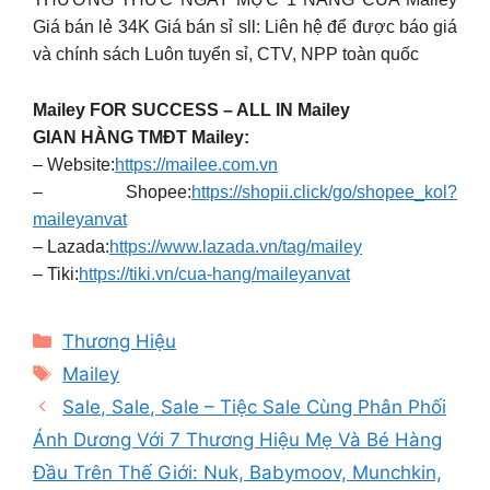
Giá bán lẻ 34K Giá bán sỉ sll: Liên hệ để được báo giá
và chính sách Luôn tuyển sỉ, CTV, NPP toàn quốc
Mailey FOR SUCCESS – ALL IN Mailey
GIAN HÀNG TMĐT Mailey:
– Website:
https://mailee.com.vn
– Shopee:
https://shopii.click/go/shopee_kol?
maileyanvat
– Lazada:
https://www.lazada.vn/tag/mailey
– Tiki:
https://tiki.vn/cua-hang/maileyanvat
Categories
Thương Hiệu
Tags
Mailey
Sale, Sale, Sale – Tiệc Sale Cùng Phân Phối
Ánh Dương Với 7 Thương Hiệu Mẹ Và Bé Hàng
Đầu Trên Thế Giới: Nuk, Babymoov, Munchkin,