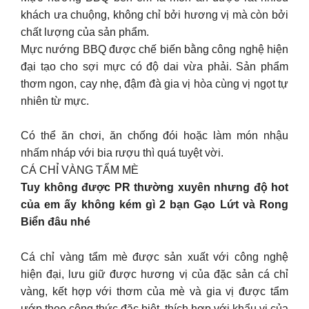
khách ưa chuộng, không chỉ bởi hương vị mà còn bởi
chất lượng của sản phẩm.
Mực nướng BBQ được chế biến bằng công nghệ hiện
đại tạo cho sợi mực có độ dai vừa phải. Sản phẩm
thơm ngon, cay nhẹ, đậm đà gia vị hòa cùng vị ngọt tự
nhiên từ mực.
Có thể ăn chơi, ăn chống đói hoặc làm món nhậu
nhấm nháp với bia rượu thì quá tuyệt vời.
CÁ CHỈ VÀNG TẨM MÈ
Tuy không được PR thường xuyên nhưng độ hot
của em ấy không kém gì 2 bạn Gạo Lứt và Rong
Biển đâu nhé
Cá chỉ vàng tẩm mè được sản xuất với công nghệ
hiện đại, lưu giữ được hương vị của đặc sản cá chỉ
vàng, kết hợp với thơm của mè và gia vị được tẩm
ướp theo công thức đặc biệt, thích hợp với khẩu vị của