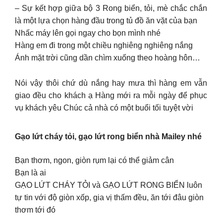
– Sự kết hợp giữa bộ 3 Rong biển, tỏi, mè chắc chắn
là một lựa chọn hàng đầu trong tủ đồ ăn vặt của bạn
Nhấc máy lên gọi ngay cho bọn mình nhé
Hàng em đi trong một chiều nghiêng nghiêng nắng
Ánh mặt trời cũng dần chìm xuống theo hoàng hôn…
Nói vậy thôi chứ dù nắng hay mưa thì hàng em vẫn
giao đều cho khách ạ Hàng mới ra mỗi ngày để phục
vụ khách yêu Chúc cả nhà có một buổi tối tuyệt vời
Gạo lứt cháy tỏi, gạo lứt rong biển nhà Mailey nhé
Bạn thơm, ngon, giòn rụm lại có thể giảm cân
Bạn là ai
GẠO LỨT CHÁY TỎI và GẠO LỨT RONG BIỂN luôn
tự tin với độ giòn xốp, gia vị thấm đều, ăn tới đâu giòn
thơm tới đó