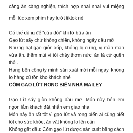
càng ăn càng nghiện, thích hợp nhai nhai vui miệng
mỗi lúc xem phim hay lướt tiktok nè.
Có thể dùng để “cứu đói” khi lỡ bữa ăn
Gạo lứt sấy chứ không chiên, không ngấy dầu mỡ
Những hạt gạo giòn xốp, không bị cứng, vị mằn mặn
vừa ăn, thêm mùi vị tỏi cháy thơm nức, ăn là cứ quên
thôi.
Hàng bên công ty mình sản xuất mới mỗi ngày, không
lo hàng cũ tồn kho khách nhé
CỐM GẠO LỨT RONG BIỂN NHÀ MAILEY
Gạo lứt sấy giòn không dầu mỡ. Món này bên em
ngon lắm khách đặt nhắn em giao nha.
Món này ăn rất tốt vì gạo lứt và rong biển ai cũng biết
tốt cho sức khỏe, ăn vặt không lo lên cân
Không gắt dầu: Cốm gạo lứt được sản xuất bằng cách