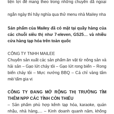
tiện lợi để mang theo trong những chuyến dã ngoại
ngắn ngày thì hãy nghía qua thử menu nhà Mailey nha
Sản phẩm của Mailey đã có mặt tại quầy hàng của
các chuỗi siêu thị như 7-eleven, GS25… và nhiều
cửa hàng tạp hóa trên toàn quốc
CÔNG TY TNHH MAILEE
Chuyên sản xuất các sản phẩm ăn vặt từ nông sản và
hải sản – Gạo lứt cháy tỏi – Gạo lứt rong biển – Rong
biển cháy tỏi – Mực nướng BBQ – Cá chỉ vàng tẩm
mè/ tẩm gia vị
CÔNG TY ĐANG MỞ RỘNG THỊ TRƯỜNG TÌM
THÊM NPP CÁC TỈNH CÒN THIẾU
– Sản phẩm phù hợp kênh tạp hóa, karaoke, quán
nhậu, nhà hàng,… – Kinh doanh quanh năm, không