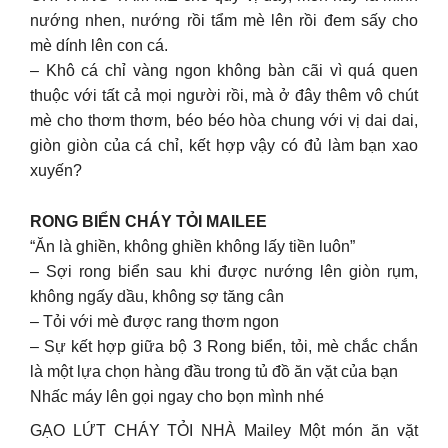
nướng nhen, nướng rồi tẩm mè lên rồi đem sấy cho
mè dính lên con cá.
– Khô cá chỉ vàng ngon không bàn cãi vì quá quen
thuộc với tất cả mọi người rồi, mà ở đây thêm vô chút
mè cho thơm thơm, béo béo hòa chung với vị dai dai,
giòn giòn của cá chỉ, kết hợp vậy có đủ làm bạn xao
xuyến?
RONG BIỂN CHÁY TỎI MAILEE
“Ăn là ghiền, không ghiền không lấy tiền luôn”
– Sợi rong biển sau khi được nướng lên giòn rụm,
không ngấy dầu, không sợ tăng cân
– Tỏi với mè được rang thơm ngon
– Sự kết hợp giữa bộ 3 Rong biển, tỏi, mè chắc chắn
là một lựa chọn hàng đầu trong tủ đồ ăn vặt của bạn
Nhấc máy lên gọi ngay cho bọn mình nhé
GẠO LỨT CHÁY TỎI NHÀ Mailey Một món ăn vặt