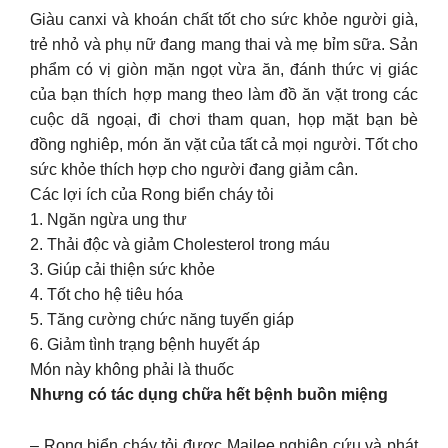
Giàu canxi và khoán chất tốt cho sức khỏe người già,
trẻ nhỏ và phụ nữ đang mang thai và mẹ bỉm sữa. Sản
phẩm có vị giòn mặn ngọt vừa ăn, đánh thức vị giác
của bạn thích hợp mang theo làm đồ ăn vặt trong các
cuộc dã ngoại, đi chơi tham quan, họp mặt bạn bè
đồng nghiêp, món ăn vặt của tất cả mọi người. Tốt cho
sức khỏe thích hợp cho người đang giảm cân.
Các lợi ích của Rong biển cháy tỏi
1. Ngăn ngừa ung thư
2. Thải độc và giảm Cholesterol trong máu
3. Giúp cải thiện sức khỏe
4. Tốt cho hệ tiêu hóa
5. Tăng cường chức năng tuyến giáp
6. Giảm tình trạng bệnh huyết áp
Món này không phải là thuốc
Nhưng có tác dụng chữa hết bệnh buồn miệng
– Rong biển cháy tỏi được Mailee nghiên cứu và phát