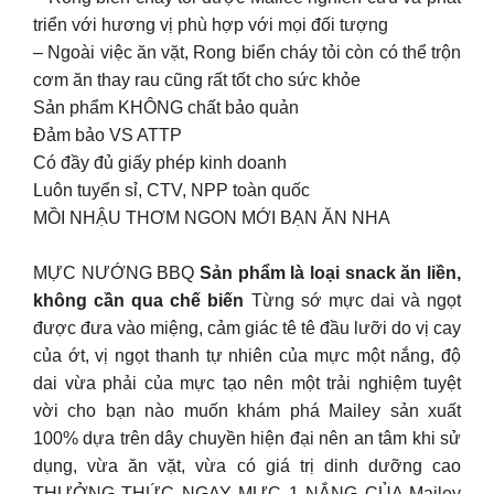
triển với hương vị phù hợp với mọi đối tượng
– Ngoài việc ăn vặt, Rong biển cháy tỏi còn có thể trộn
cơm ăn thay rau cũng rất tốt cho sức khỏe
Sản phẩm KHÔNG chất bảo quản
Đảm bảo VS ATTP
Có đầy đủ giấy phép kinh doanh
Luôn tuyển sỉ, CTV, NPP toàn quốc
MỒI NHẬU THƠM NGON MỚI BẠN ĂN NHA
MỰC NƯỚNG BBQ
Sản phẩm là loại snack ăn liền,
không cần qua chế biến
Từng sớ mực dai và ngọt
được đưa vào miệng, cảm giác tê tê đầu lưỡi do vị cay
của ớt, vị ngọt thanh tự nhiên của mực một nắng, độ
dai vừa phải của mực tạo nên một trải nghiệm tuyệt
vời cho bạn nào muốn khám phá Mailey sản xuất
100% dựa trên dây chuyền hiện đại nên an tâm khi sử
dụng, vừa ăn vặt, vừa có giá trị dinh dưỡng cao
THƯỞNG THỨC NGAY MỰC 1 NẮNG CỦA Mailey