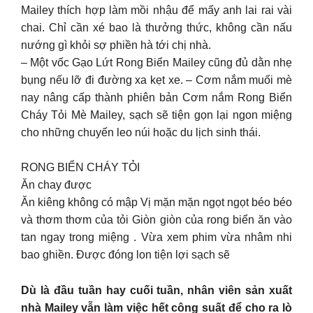
Mailey thích hợp làm mồi nhậu để mấy anh lai rai vài
chai. Chỉ cần xé bao là thưởng thức, không cần nấu
nướng gì khỏi sợ phiền hà tới chị nhà.
– Một vốc Gạo Lứt Rong Biển Mailey cũng đủ dằn nhẹ
bụng nếu lỡ đi đường xa kẹt xe. – Cơm nắm muối mè
nay nâng cấp thành phiên bản Cơm nắm Rong Biển
Cháy Tỏi Mè Mailey, sạch sẽ tiện gọn lại ngon miệng
cho những chuyến leo núi hoặc du lịch sinh thái.
RONG BIỂN CHÁY TỎI
Ăn chay được
Ăn kiêng không có mập Vị mặn mặn ngọt ngọt béo béo
và thơm thơm của tỏi Giòn giòn của rong biển ăn vào
tan ngay trong miệng . Vừa xem phim vừa nhâm nhi
bao ghiền. Được đóng lon tiện lợi sạch sẽ
Dù là đầu tuần hay cuối tuần, nhân viên sản xuất
nhà Mailey vẫn làm việc hết công suất để cho ra lò