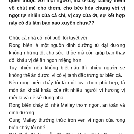
quen thuộc với mọi người, mà ở đây Mailey thêm
vô chút mè cho thơm, cho béo hòa chung với vị
ngọt tự nhiên của cá chỉ, vị cay của ớt, sự kết hợp
này có đủ làm bạn xao xuyến chưa??
Chúc cả nhà có một buổi tối tuyệt vời
Rong biển là một nguồn dinh dưỡng từ đại dương
không những tốt cho sức khỏe mà còn giúp bạn thay
đổi khẩu vị để ăn ngon miệng hơn.
Tuy nhiên nếu không biết nấu thì nhiều người sẽ
không thể ăn được, vì có vị tanh đặc trưng từ biển cả.
Nên rong biển cháy tỏi là một lựa chọn phù hợp, là
món ăn khoái khẩu của rất nhiều người vì hương vị
mới lạ và dễ sử dụng nha.
Rong biển cháy tỏi nhà Mailey thơm ngon, an toàn và
dinh dưỡng.
Cùng Mailey thưởng thức trọn vẹn vị ngon của rong
biển cháy tỏi nhé