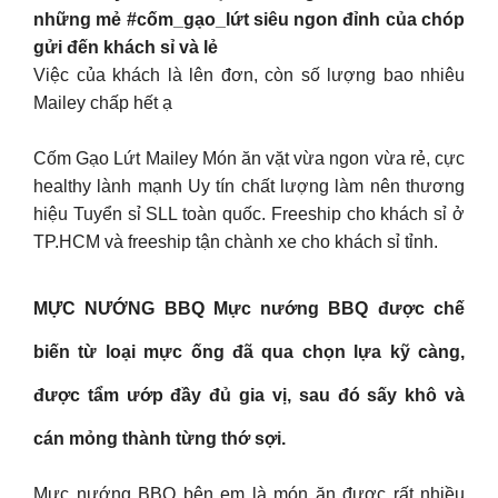
những mẻ #cốm_gạo_lứt siêu ngon đỉnh của chóp
gửi đến khách sỉ và lẻ
Việc của khách là lên đơn, còn số lượng bao nhiêu
Mailey chấp hết ạ
Cốm Gạo Lứt Mailey Món ăn vặt vừa ngon vừa rẻ, cực
healthy lành mạnh Uy tín chất lượng làm nên thương
hiệu Tuyển sỉ SLL toàn quốc. Freeship cho khách sỉ ở
TP.HCM và freeship tận chành xe cho khách sỉ tỉnh.
MỰC NƯỚNG BBQ Mực nướng BBQ được chế
biến từ loại mực ống đã qua chọn lựa kỹ càng,
được tẩm ướp đầy đủ gia vị, sau đó sấy khô và
cán mỏng thành từng thớ sợi.
Mực nướng BBQ bên em là món ăn được rất nhiều