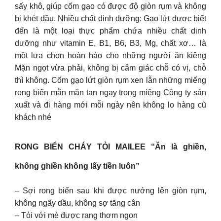
sấy khô, giúp cốm gạo có được độ giòn rụm và không
bị khét dầu. Nhiều chất dinh dưỡng: Gạo lứt được biết
đến là một loại thực phẩm chứa nhiều chất dinh
dưỡng như vitamin E, B1, B6, B3, Mg, chất xơ… là
một lựa chọn hoàn hảo cho những người ăn kiêng
Mặn ngọt vừa phải, không bị cảm giác chỗ có vị, chỗ
thì không. Cốm gạo lứt giòn rụm xen lẫn những miếng
rong biển mằn mặn tan ngay trong miệng Công ty sản
xuất và đi hàng mới mỗi ngày nên không lo hàng cũ
khách nhé
RONG BIỂN CHÁY TỎI MAILEE “Ăn là ghiền,
không ghiền không lấy tiền luôn”
– Sợi rong biển sau khi được nướng lên giòn rụm,
không ngấy dầu, không sợ tăng cân
– Tỏi với mè được rang thơm ngon