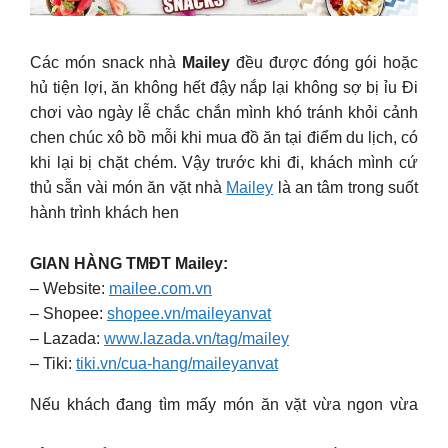
Các món snack nhà
Mailey
đều được đóng gói hoặc
hủ tiện lợi, ăn không hết đậy nắp lại không sợ bị ỉu Đi
chơi vào ngày lễ chắc chắn mình khó tránh khỏi cảnh
chen chúc xô bồ mỗi khi mua đồ ăn tại điểm du lịch, có
khi lại bị chặt chém. Vậy trước khi đi, khách mình cứ
thủ sẵn vài món ăn vặt nhà
Mailey
là an tâm trong suốt
hành trình khách hen
GIAN HÀNG TMĐT Mailey:
– Website:
mailee.com.vn
– Shopee:
shopee.vn/maileyanvat
– Lazada:
www.lazada.vn/tag/mailey
– Tiki:
tiki.vn/cua-hang/maileyanvat
Nếu khách đang tìm mấy món ăn vặt vừa ngon vừa