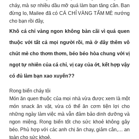
cháy, mà sợ nhiều dầu mỡ quá làm bạn tăng cân. Bạn
đừng lo, Mailee đã có CÁ CHỈ VÀNG TẨM MÈ nướng
cho bạn rồi đây,
Khô cá chỉ vàng ngon không bàn cãi vì quá quen
thuộc với tất cả mọi người rồi, mà ở đây thêm vô
chút mè cho thơm thơm, béo béo hòa chung với vị
ngọt tự nhiên của cá chỉ, vị cay của ớt, kết hợp vậy
có đủ làm bạn xao xuyến??
Rong biển cháy tỏi
Món ăn quen thuộc của mọi nhà vừa được xem là một
món snack ăn vặt, vừa có thể ăn cơm tiện lợi cho
những ngày làm việc mà vẫn đảm bảo dinh dưỡng và
ngon miệng. Rong biển tốt cho sức khoẻ không gây
béo. Phù hợp với các anh chị ăn chay, giảm cân,… an
toàn cho sức khoẻ.