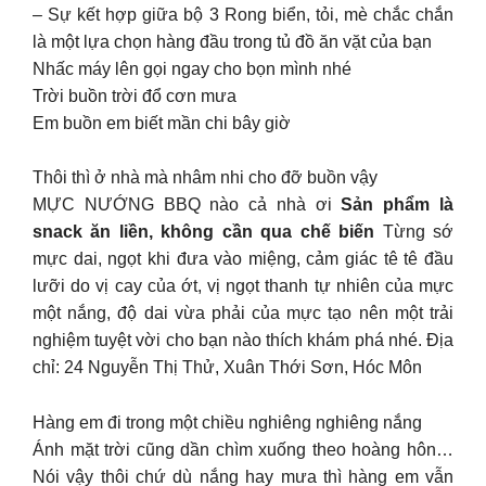
– Sự kết hợp giữa bộ 3 Rong biển, tỏi, mè chắc chắn
là một lựa chọn hàng đầu trong tủ đồ ăn vặt của bạn
Nhấc máy lên gọi ngay cho bọn mình nhé
Trời buồn trời đổ cơn mưa
Em buồn em biết mần chi bây giờ
Thôi thì ở nhà mà nhâm nhi cho đỡ buồn vậy
MỰC NƯỚNG BBQ nào cả nhà ơi
Sản phẩm là
snack ăn liền, không cần qua chế biến
Từng sớ
mực dai, ngọt khi đưa vào miệng, cảm giác tê tê đầu
lưỡi do vị cay của ớt, vị ngọt thanh tự nhiên của mực
một nắng, độ dai vừa phải của mực tạo nên một trải
nghiệm tuyệt vời cho bạn nào thích khám phá nhé. Địa
chỉ: 24 Nguyễn Thị Thử, Xuân Thới Sơn, Hóc Môn
Hàng em đi trong một chiều nghiêng nghiêng nắng
Ánh mặt trời cũng dần chìm xuống theo hoàng hôn…
Nói vậy thôi chứ dù nắng hay mưa thì hàng em vẫn