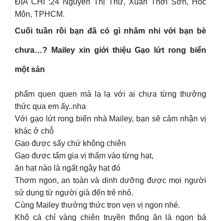
ĐỊA CHỈ :24 Nguyễn Thị Thử, Xuân Thới Sơn, Hóc
Môn, TPHCM.
Cuối tuần rồi bạn đã có gì nhâm nhi với bạn bè
chưa…? Mailey xin giới thiệu Gạo lứt rong biển
một sản
phẩm quen quen mà lạ lạ với ai chưa từng thưởng
thức qua em ấy..nha
Với gạo lứt rong biển nhà Mailey, bạn sẽ cảm nhận vị
khác ở chỗ
Gạo được sấy chứ không chiên
Gạo được tẩm gia vị thấm vào từng hạt,
ăn hạt nào là ngất ngây hạt đó
Thơm ngon, an toàn và dinh dưỡng được mọi người
sử dụng từ người già đến trẻ nhỏ.
Cùng Mailey thưởng thức trọn vẹn vị ngon nhé.
Khô cá chỉ vàng chiên truyền thống ăn là ngon bá