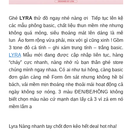
Ghé
LYRA
thử đồ ngay nhé nàng ơi Tiếp tục lên kệ
các mẫu phông basic, chất liệu thun mềm nhẹ nhưng
không quá mỏng, siêu thoáng mát lên dáng là mê
lun Áo form rộng vừa phải, mix với gì cũng xinh ! Gồm
3 tone đỏ cá tính – ghi xám trung tính – trắng basic.
LYRA
Mẫu mới đang được cập nhập liên tục, hàng
“cháy” cực nhanh, nàng nhớ rủ bạn thân ghé store
chúng mình ngay nhaa. Có ai như tui hông, càng basic
đơn giản càng mê Form ôm sát nhưng không hề bí
bách, vải mềm mịn thoáng nhẹ thoải mái hoạt động cả
ngày không sợ nóng. 3 màu ĐEN/BE/HỒNG không
biết chọn màu nào cứ mạnh dạn lấy cả 3 vì zá em nó
mềm lắm ạ
Lyra Nàng nhanh tay chốt đơn kẻo hết deal hot nha!