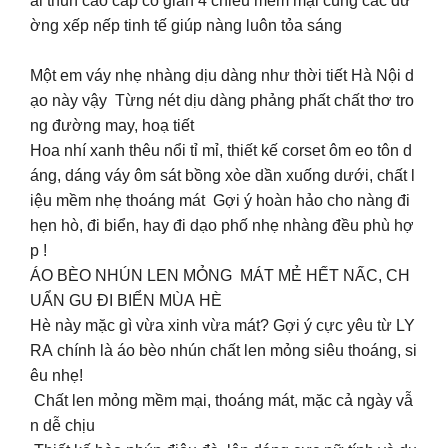
ải thun cao cấp co giãn 4 chiều mềm mại cùng các đư
ờng xếp nếp tinh tế giúp nàng luôn tỏa sáng
Một em váy nhẹ nhàng dịu dàng như thời tiết Hà Nội d
ạo này vậy Từng nét dịu dàng phảng phất chất thơ tro
ng đường may, hoạ tiết
Hoa nhí xanh thêu nổi tỉ mỉ, thiết kế corset ôm eo tôn d
áng, dáng váy ôm sát bồng xòe dần xuống dưới, chất l
iệu mềm nhẹ thoáng mát Gợi ý hoàn hảo cho nàng đi
hẹn hò, đi biển, hay đi dạo phố nhẹ nhàng đều phù hợ
p !
ÁO BÈO NHÚN LEN MỎNG MÁT MẺ HẾT NẤC, CH
UẨN GU ĐI BIỂN MÙA HÈ ️
Hè này mặc gì vừa xinh vừa mát? Gợi ý cực yêu từ LY
RA chính là áo bèo nhún chất len mỏng siêu thoáng, si
êu nhẹ!
Chất len mỏng mềm mại, thoáng mát, mặc cả ngày vẫ
n dễ chịu