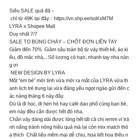
Siêu SALE quá đã –
chỉ từ 49K tại đây : https://vn.shp.ee/soKxM7M
LYRA x Shopee Mall
Duy nhất 7/7
SALE TO BÙNG CHÁY – CHỐT ĐƠN LIỀN TAY
Giảm đến 70% Giảm sâu toàn bộ từ váy thiết kế, áo ki
ểu, đồ mặc nhà,.. Số lượng có hạn, nhanh tay nha nàn
g ơi
NEW DESIGN BY LYRA
Một “em bé” mới tinh vừa mới ra mắt của LYRA vừa th
anh lịch trẻ trung lại vừa đáng yêu ngọt ngào gửi đến c
ác nàng tháng 6 này đây.
Dù là đi học, đi hẹn hò hay café dạo phố cùng bạn bè,
em này đều cân được hết đó nha.
Chân váy dáng dài được lòng hết tất cả chị iemm vì trá
nh nắng tránh nóng hiệu quả mà lại còn mix match thỏ
a thích Chất liệu mềm mại dễ chịu, họa tiết hoa thêu n