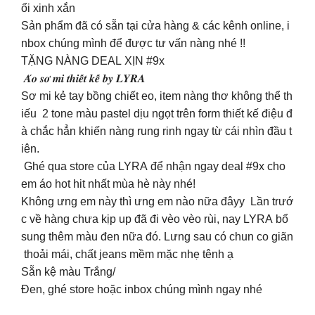
ổi xinh xắn
Sản phẩm đã có sẵn tại cửa hàng & các kênh online, i
nbox chúng mình để được tư vấn nàng nhé !!
TẶNG NÀNG DEAL XỊN #9x
𝑨́𝒐 𝒔𝒐̛ 𝒎𝒊 𝒕𝒉𝒊𝒆̂́𝒕 𝒌𝒆̂́ 𝒃𝒚 𝑳𝒀𝑹𝑨
Sơ mi kẻ tay bồng chiết eo, item nàng thơ không thể th
iếu 2 tone màu pastel dịu ngọt trên form thiết kế điệu đ
à chắc hẳn khiến nàng rung rinh ngay từ cái nhìn đầu t
iên.
Ghé qua store của LYRA để nhận ngay deal #9x cho
em áo hot hit nhất mùa hè này nhé!
Không ưng em này thì ưng em nào nữa đâyy Lần trướ
c về hàng chưa kịp up đã đi vèo vèo rùi, nay LYRA bổ
sung thêm màu đen nữa đó. Lưng sau có chun co giãn
thoải mái, chất jeans mềm mặc nhẹ tênh ạ
Sẵn kệ màu Trắng/
Đen, ghé store hoặc inbox chúng mình ngay nhé