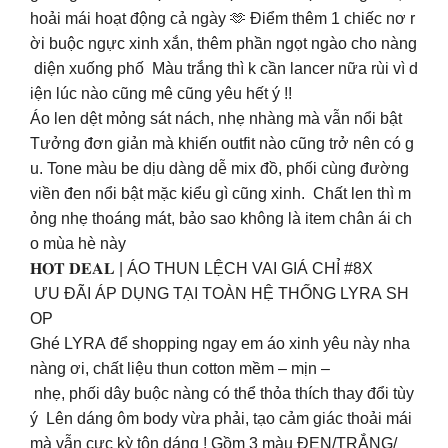
hoải mái hoạt động cả ngày 🫶 Điểm thêm 1 chiếc nơ r
ời buộc ngực xinh xắn, thêm phần ngọt ngào cho nàng
diện xuống phố Màu trắng thì k cần lancer nữa rùi vì d
iện lúc nào cũng mê cũng yêu hết ý !!
Áo len dệt mỏng sát nách, nhẹ nhàng mà vẫn nổi bật
Tưởng đơn giản mà khiến outfit nào cũng trở nên có g
u. Tone màu be dịu dàng dễ mix đồ, phối cùng đường
viền đen nổi bật mặc kiểu gì cũng xinh. Chất len thì m
ỏng nhẹ thoáng mát, bảo sao không là item chân ái ch
o mùa hè này
𝐇𝐎𝐓 𝐃𝐄𝐀𝐋 | ÁO THUN LỆCH VAI GIÁ CHỈ #8X
ƯU ĐÃI ÁP DỤNG TẠI TOÀN HỆ THỐNG LYRA SH
OP
Ghé LYRA để shopping ngay em áo xinh yêu này nha
nàng ơi, chất liệu thun cotton mềm – mịn –
nhẹ, phối dây buộc nàng có thể thỏa thích thay đổi tùy
ý Lên dáng ôm body vừa phải, tạo cảm giác thoải mái
mà vẫn cực kỳ tôn dáng ! Gồm 3 màu ĐEN/TRẮNG/