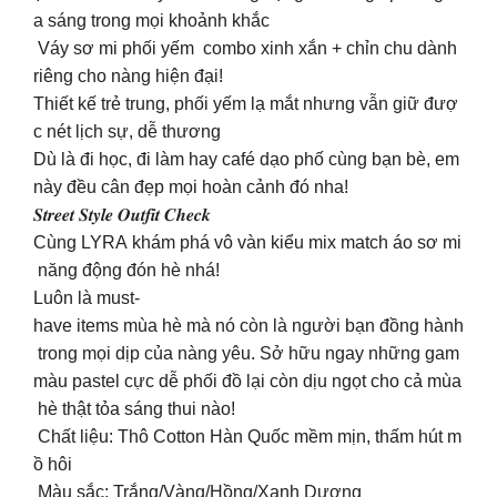
a sáng trong mọi khoảnh khắc
Váy sơ mi phối yếm combo xinh xắn + chỉn chu dành
riêng cho nàng hiện đại!
Thiết kế trẻ trung, phối yếm lạ mắt nhưng vẫn giữ đượ
c nét lịch sự, dễ thương
Dù là đi học, đi làm hay café dạo phố cùng bạn bè, em
này đều cân đẹp mọi hoàn cảnh đó nha!
𝑺𝒕𝒓𝒆𝒆𝒕 𝑺𝒕𝒚𝒍𝒆 𝑶𝒖𝒕𝒇𝒊𝒕 𝑪𝒉𝒆𝒄𝒌
Cùng LYRA khám phá vô vàn kiểu mix match áo sơ mi
năng động đón hè nhá!
Luôn là must-
have items mùa hè mà nó còn là người bạn đồng hành
trong mọi dịp của nàng yêu. Sở hữu ngay những gam
màu pastel cực dễ phối đồ lại còn dịu ngọt cho cả mùa
hè thật tỏa sáng thui nào!
Chất liệu: Thô Cotton Hàn Quốc mềm mịn, thấm hút m
ồ hôi
Màu sắc: Trắng/Vàng/Hồng/Xanh Dương