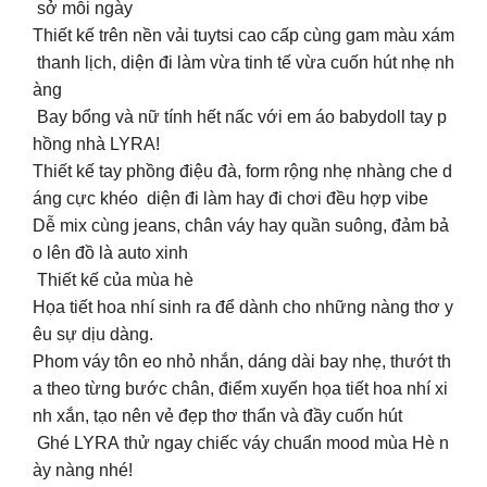
sở mỗi ngày
Thiết kế trên nền vải tuytsi cao cấp cùng gam màu xám
thanh lịch, diện đi làm vừa tinh tế vừa cuốn hút nhẹ nh
àng
Bay bổng và nữ tính hết nấc với em áo babydoll tay p
hồng nhà LYRA!
Thiết kế tay phồng điệu đà, form rộng nhẹ nhàng che d
áng cực khéo diện đi làm hay đi chơi đều hợp vibe
Dễ mix cùng jeans, chân váy hay quần suông, đảm bả
o lên đồ là auto xinh
Thiết kế của mùa hè
Họa tiết hoa nhí sinh ra để dành cho những nàng thơ y
êu sự dịu dàng.
Phom váy tôn eo nhỏ nhắn, dáng dài bay nhẹ, thướt th
a theo từng bước chân, điểm xuyến họa tiết hoa nhí xi
nh xắn, tạo nên vẻ đẹp thơ thẩn và đầy cuốn hút
Ghé LYRA thử ngay chiếc váy chuẩn mood mùa Hè n
ày nàng nhé!