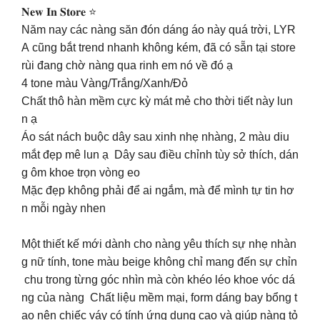
𝐍𝐞𝐰 𝐈𝐧 𝐒𝐭𝐨𝐫𝐞 ⭐
Năm nay các nàng săn đón dáng áo này quá trời, LYR
A cũng bắt trend nhanh không kém, đã có sẵn tại store
rùi đang chờ nàng qua rinh em nó về đó ạ
4 tone màu Vàng/Trắng/Xanh/Đỏ
Chất thô hàn mềm cực kỳ mát mẻ cho thời tiết này lun
n ạ
Áo sát nách buộc dây sau xinh nhẹ nhàng, 2 màu diu
mắt đẹp mê lun ạ Dây sau điều chỉnh tùy sở thích, dán
g ôm khoe trọn vòng eo
Mặc đẹp không phải để ai ngắm, mà để mình tự tin hơ
n mỗi ngày nhen
Một thiết kế mới dành cho nàng yêu thích sự nhẹ nhàn
g nữ tính, tone màu beige không chỉ mang đến sự chỉn
chu trong từng góc nhìn mà còn khéo léo khoe vóc dá
ng của nàng Chất liệu mềm mại, form dáng bay bổng t
ạo nên chiếc váy có tính ứng dụng cao và giúp nàng tỏ