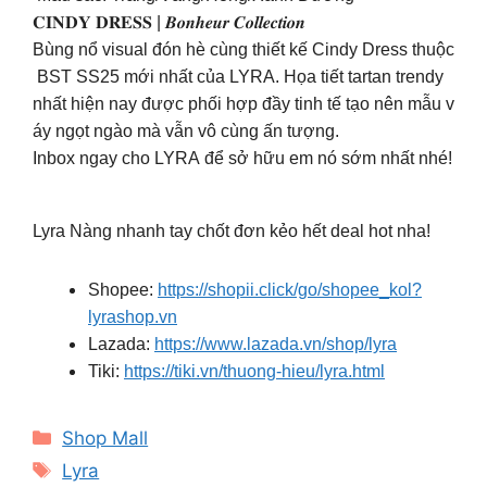
𝐂𝐈𝐍𝐃𝐘 𝐃𝐑𝐄𝐒𝐒 | 𝑩𝒐𝒏𝒉𝒆𝒖𝒓 𝑪𝒐𝒍𝒍𝒆𝒄𝒕𝒊𝒐𝒏
Bùng nổ visual đón hè cùng thiết kế Cindy Dress thuộc
BST SS25 mới nhất của LYRA. Họa tiết tartan trendy
nhất hiện nay được phối hợp đầy tinh tế tạo nên mẫu v
áy ngọt ngào mà vẫn vô cùng ấn tượng.
Inbox ngay cho LYRA để sở hữu em nó sớm nhất nhé!
Lyra Nàng nhanh tay chốt đơn kẻo hết deal hot nha!
Shopee:
https://shopii.click/go/shopee_kol?
lyrashop.vn
Lazada:
https://www.lazada.vn/shop/lyra
Tiki:
https://tiki.vn/thuong-hieu/lyra.html
Categories
Shop Mall
Tags
Lyra