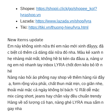
Shopee:
https://shopii.click/go/shopee_kol?
lyrashop.vn
Lazada:
https://www.lazada.vn/shop/lyra
Tiki:
https://tiki.vn/thuong-hieu/lyra.html
𝖭𝖾𝗐 𝗂𝗍𝖾𝗆𝗌 𝗎𝗉𝖽𝖺𝗍𝖾
Em này không xinh nữa thì em nào mới xinh đâyyy, đặ
c biệt có thêm cả dáng dài nữa đó nha. Màu kẻ xanh n
hẹ nhàng mát mắt, không hề bị kén da đâuu ạ, nàng ư
ng em nó nhanh tay inbox LYRA chốt đơn kẻo bỏ lỡ n
hé
Nàng nào hỏi áo phông nay shop về thêm hàng rùi đây
ạ, form rộng vừa phải, chất thun mát mịn, co giãn nhẹ,
thoải mái mặc cả ngày không bí bách 🫧 Rất dễ mặc
mix cùng short, jeans hay chân váy đều chuẩn trendy
Hàng về số lượng có hạn, nàng ghé LYRA mua sắm n
gay nha