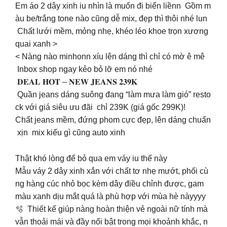
Em áo 2 dây xinh iu nhìn là muốn đi biển liềnn ️️ Gồm m
àu be/trắng tone nào cũng dễ mix, đẹp thì thôi nhé lun
Chất lưới mềm, mỏng nhẹ, khéo léo khoe trọn xương
quai xanh >
< Nàng nào minhonn xíu lên dáng thì chỉ có mờ ê mê
Inbox shop ngay kẻo bỏ lỡ em nó nhé
𝐃𝐄𝐀𝐋 𝐇𝐎𝐓 – 𝐍𝐄𝐖 𝐉𝐄𝐀𝐍𝐒 𝟐𝟑𝟗𝐊
Quần jeans dáng suông đang “làm mưa làm gió” resto
ck với giá siêu ưu đãi chỉ 239K (giá gốc 299K)!
Chất jeans mềm, đứng phom cực đẹp, lên dáng chuẩn
xịn mix kiểu gì cũng auto xinh
Thật khó lòng để bỏ qua em váy iu thế này
Mẫu váy 2 dây xinh xắn với chất tơ nhẹ mướt, phối cù
ng hàng cúc nhỏ bọc kèm dây điều chỉnh được, gam
màu xanh dịu mắt quá là phù hợp với mùa hè nàyyyy
🫧 Thiết kế giúp nàng hoàn thiện vẻ ngoài nữ tính mà
vẫn thoải mái và đầy nổi bật trong mọi khoảnh khắc, n