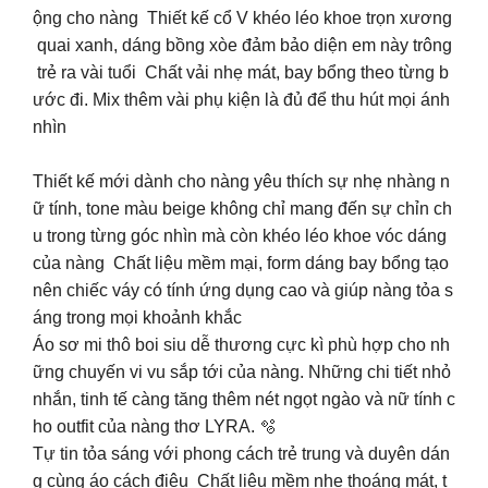
ộng cho nàng Thiết kế cổ V khéo léo khoe trọn xương
quai xanh, dáng bồng xòe đảm bảo diện em này trông
trẻ ra vài tuổi Chất vải nhẹ mát, bay bổng theo từng b
ước đi. Mix thêm vài phụ kiện là đủ để thu hút mọi ánh
nhìn
Thiết kế mới dành cho nàng yêu thích sự nhẹ nhàng n
ữ tính, tone màu beige không chỉ mang đến sự chỉn ch
u trong từng góc nhìn mà còn khéo léo khoe vóc dáng
của nàng Chất liệu mềm mại, form dáng bay bổng tạo
nên chiếc váy có tính ứng dụng cao và giúp nàng tỏa s
áng trong mọi khoảnh khắc
Áo sơ mi thô boi siu dễ thương cực kì phù hợp cho nh
ững chuyến vi vu sắp tới của nàng. Những chi tiết nhỏ
nhắn, tinh tế càng tăng thêm nét ngọt ngào và nữ tính c
ho outfit của nàng thơ LYRA. 🫧
Tự tin tỏa sáng với phong cách trẻ trung và duyên dán
g cùng áo cách điệu Chất liệu mềm nhẹ thoáng mát, t