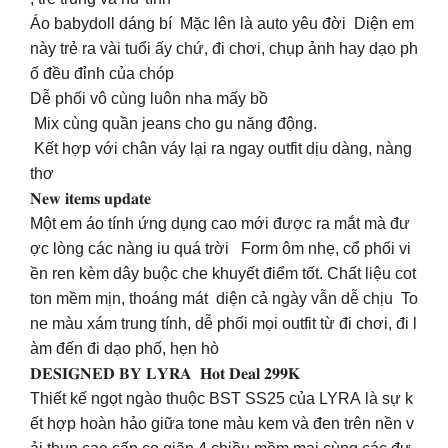
Áo babydoll dáng bí Mặc lên là auto yêu đời Diện em
này trẻ ra vài tuổi ấy chứ, đi chơi, chụp ảnh hay dạo ph
ố đều đỉnh của chóp
Dễ phối vô cùng luôn nha mấy bồ
Mix cùng quần jeans cho gu năng động.
Kết hợp với chân váy lại ra ngay outfit dịu dàng, nàng
thơ
𝐍𝐞𝐰 𝐢𝐭𝐞𝐦𝐬 𝐮𝐩𝐝𝐚𝐭𝐞
Một em áo tính ứng dụng cao mới được ra mắt mà đư
ợc lòng các nàng iu quá trời Form ôm nhẹ, cổ phối vi
ền ren kèm dây buộc che khuyết điểm tốt. Chất liệu cot
ton mềm mịn, thoáng mát diện cả ngày vẫn dễ chịu ️ To
ne màu xám trung tính, dễ phối mọi outfit từ đi chơi, đi l
àm đến đi dạo phố, hẹn hò
𝐃𝐄𝐒𝐈𝐆𝐍𝐄𝐃 𝐁𝐘 𝐋𝐘𝐑𝐀 𝐇𝐨𝐭 𝐃𝐞𝐚𝐥 𝟐𝟗𝟗𝐊
Thiết kế ngọt ngào thuộc BST SS25 của LYRA là sự k
ết hợp hoàn hảo giữa tone màu kem và đen trên nền v