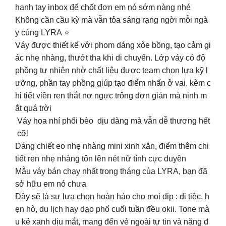
hanh tay inbox để chốt đơn em nó sớm nàng nhé
Không cần cầu kỳ mà vẫn tỏa sáng rạng ngời mỗi ngà
y cùng LYRA ⭐️
Váy được thiết kế với phom dáng xòe bồng, tạo cảm gi
ác nhẹ nhàng, thướt tha khi di chuyển. Lớp váy có độ
phồng tự nhiên nhờ chất liệu được team chọn lựa kỹ l
ưỡng, phần tay phồng giúp tạo điểm nhấn ở vai, kèm c
hi tiết viền ren thắt nơ ngực trông đơn giản mà nịnh m
ắt quá trời
Váy hoa nhí phối bèo dịu dàng mà vẫn dễ thương hết
cỡ!
Dáng chiết eo nhẹ nhàng mini xinh xắn, điểm thêm chi
tiết ren nhẹ nhàng tôn lên nét nữ tính cực duyên
Mẫu váy bán chạy nhất trong tháng của LYRA, bạn đã
sở hữu em nó chưa ️
Đây sẽ là sự lựa chọn hoàn hảo cho mọi dịp : đi tiệc, h
ẹn hò, du lịch hay dạo phố cuối tuần đều okii. Tone mà
u kẻ xanh dịu mắt, mang đến vẻ ngoài tự tin và năng đ