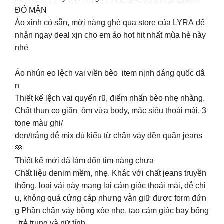
ĐỎ MẬN
Áo xinh có sẵn, mời nàng ghé qua store của LYRA để
nhận ngay deal xịn cho em áo hot hit nhất mùa hè này
nhé
Áo nhún eo lệch vai viền bèo item nịnh dáng quốc dâ
n
Thiết kế lệch vai quyến rũ, điểm nhấn bèo nhẹ nhàng.
Chất thun co giãn ôm vừa body, mặc siêu thoải mái. 3
tone màu ghi/
đen/trắng dễ mix đủ kiểu từ chân váy đền quần jeans
🫶
Thiết kế mới đã làm đốn tim nàng chưa
Chất liệu denim mềm, nhẹ. Khác với chất jeans truyền
thống, loại vải này mang lại cảm giác thoải mái, dễ chị
u, không quá cứng cáp nhưng vẫn giữ được form đứn
g Phần chân váy bồng xòe nhẹ, tạo cảm giác bay bổng
, trẻ trung và nữ tính