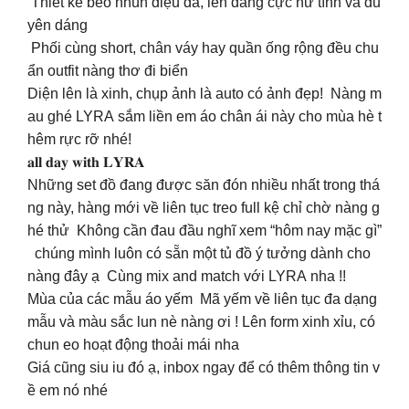
Thiết kế bèo nhún điệu đà, lên dáng cực nữ tính và du
yên dáng
Phối cùng short, chân váy hay quần ống rộng đều chu
ẩn outfit nàng thơ đi biển
Diện lên là xinh, chụp ảnh là auto có ảnh đẹp! ️ Nàng m
au ghé LYRA sắm liền em áo chân ái này cho mùa hè t
hêm rực rỡ nhé!
𝐚𝐥𝐥 𝐝𝐚𝐲 𝐰𝐢𝐭𝐡 𝐋𝐘𝐑𝐀
Những set đồ đang được săn đón nhiều nhất trong thá
ng này, hàng mới về liên tục treo full kệ chỉ chờ nàng g
hé thử Không cần đau đầu nghĩ xem “hôm nay mặc gì”
chúng mình luôn có sẵn một tủ đồ ý tưởng dành cho
nàng đây ạ Cùng mix and match với LYRA nha !!
Mùa của các mẫu áo yếm Mã yếm về liên tục đa dạng
mẫu và màu sắc lun nè nàng ơi ! Lên form xinh xỉu, có
chun eo hoạt động thoải mái nha
Giá cũng siu iu đó ạ, inbox ngay để có thêm thông tin v
ề em nó nhé