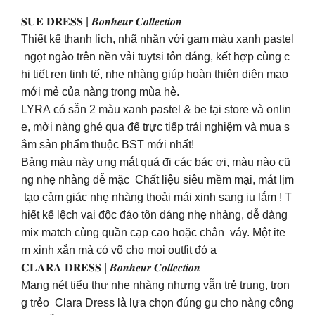
𝐒𝐔𝐄 𝐃𝐑𝐄𝐒𝐒 | 𝑩𝒐𝒏𝒉𝒆𝒖𝒓 𝑪𝒐𝒍𝒍𝒆𝒄𝒕𝒊𝒐𝒏
Thiết kế thanh lịch, nhã nhặn với gam màu xanh pastel
ngọt ngào trên nền vải tuytsi tôn dáng, kết hợp cùng c
hi tiết ren tinh tế, nhẹ nhàng giúp hoàn thiện diện mạo
mới mẻ của nàng trong mùa hè.
LYRA có sẵn 2 màu xanh pastel & be tại store và onlin
e, mời nàng ghé qua để trực tiếp trải nghiệm và mua s
ắm sản phẩm thuộc BST mới nhất!
Bảng màu này ưng mắt quá đi các bác ơi, màu nào cũ
ng nhẹ nhàng dễ mặc Chất liệu siêu mềm mại, mát lịm
tạo cảm giác nhẹ nhàng thoải mái xinh sang iu lắm ! T
hiết kế lệch vai độc đáo tôn dáng nhẹ nhàng, dễ dàng
mix match cùng quần cạp cao hoặc chân váy. Một ite
m xinh xắn mà có võ cho mọi outfit đó ạ
𝐂𝐋𝐀𝐑𝐀 𝐃𝐑𝐄𝐒𝐒 | 𝑩𝒐𝒏𝒉𝒆𝒖𝒓 𝑪𝒐𝒍𝒍𝒆𝒄𝒕𝒊𝒐𝒏
Mang nét tiểu thư nhẹ nhàng nhưng vẫn trẻ trung, tron
g trẻo Clara Dress là lựa chọn đúng gu cho nàng công