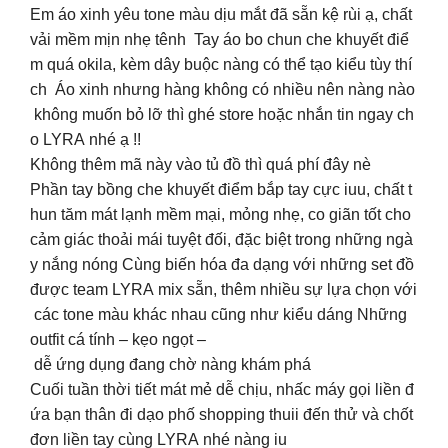
Em áo xinh yêu tone màu dịu mắt đã sẵn kệ rùi ạ, chất
vải mềm mịn nhẹ tênh Tay áo bo chun che khuyết điể
m quá okila, kèm dây buộc nàng có thể tạo kiểu tùy thí
ch Áo xinh nhưng hàng không có nhiều nên nàng nào
không muốn bỏ lỡ thì ghé store hoặc nhắn tin ngay ch
o LYRA nhé ạ !!
Không thêm mã này vào tủ đồ thì quá phí đây nè
Phần tay bồng che khuyết điểm bắp tay cực iuu, chất t
hun tăm mát lạnh mềm mại, mỏng nhẹ, co giãn tốt cho
cảm giác thoải mái tuyệt đối, đặc biệt trong những ngà
y nắng nóng Cùng biến hóa đa dạng với những set đồ
được team LYRA mix sẵn, thêm nhiều sự lựa chọn với
các tone màu khác nhau cũng như kiểu dáng Những
outfit cá tính – kẹo ngọt –
dễ ứng dụng đang chờ nàng khám phá
Cuối tuần thời tiết mát mẻ dễ chịu, nhấc máy gọi liền đ
ứa bạn thân đi dạo phố shopping thuii đến thử và chốt
đơn liền tay cùng LYRA nhé nàng iu