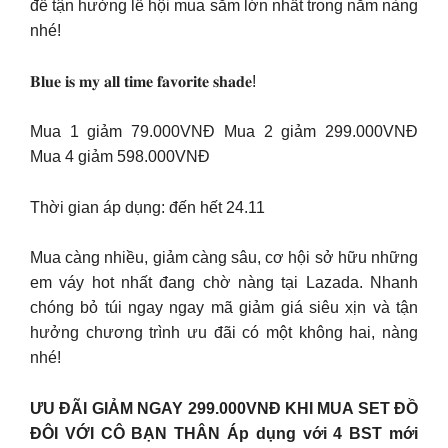
để tận hưởng lễ hội mua sắm lớn nhất trong năm nàng
nhé!
𝐁𝐥𝐮𝐞 𝐢𝐬 𝐦𝐲 𝐚𝐥𝐥 𝐭𝐢𝐦𝐞 𝐟𝐚𝐯𝐨𝐫𝐢𝐭𝐞 𝐬𝐡𝐚𝐝𝐞!
Mua 1 giảm 79.000VNĐ Mua 2 giảm 299.000VNĐ
Mua 4 giảm 598.000VNĐ
Thời gian áp dụng: đến hết 24.11
Mua càng nhiều, giảm càng sâu, cơ hội sở hữu những
em váy hot nhất đang chờ nàng tại Lazada. Nhanh
chóng bỏ túi ngay ngay mã giảm giá siêu xịn và tận
hưởng chương trình ưu đãi có một không hai, nàng
nhé!
ƯU ĐÃI GIẢM NGAY 299.000VNĐ KHI MUA SET ĐỒ
ĐÔI VỚI CÔ BẠN THÂN Áp dụng với 4 BST mới