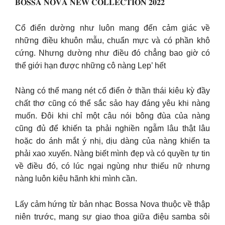
𝐁𝐎𝐒𝐒𝐀 𝐍𝐎𝐕𝐀 𝐍𝐄𝐖 𝐂𝐎𝐋𝐋𝐄𝐂𝐓𝐈𝐎𝐍 𝟐𝟎𝟐𝟐
Cổ điển dường như luôn mang đến cảm giác về
những điều khuôn mẫu, chuẩn mực và có phần khô
cứng. Nhưng dường như điều đó chẳng bao giờ có
thể giới hạn được những cô nàng Lep’ hết
Nàng có thể mang nét cổ điển ở thần thái kiêu kỳ đầy
chất thơ cũng có thể sắc sảo hay đáng yêu khi nàng
muốn. Đôi khi chỉ một câu nói bông đùa của nàng
cũng đủ để khiến ta phải nghiền ngẫm lâu thật lâu
hoặc do ánh mắt ý nhị, dịu dàng của nàng khiến ta
phải xao xuyến. Nàng biết mình đẹp và có quyền tự tin
về điều đó, có lúc ngại ngùng như thiếu nữ nhưng
nàng luôn kiêu hãnh khi mình cần.
Lấy cảm hứng từ bản nhạc Bossa Nova thuộc về thập
niên trước, mang sự giao thoa giữa điệu samba sôi