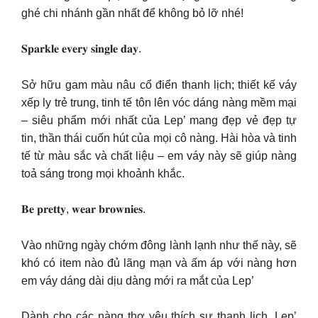
ghé chi nhánh gần nhất để không bỏ lỡ nhé!
𝐒𝐩𝐚𝐫𝐤𝐥𝐞 𝐞𝐯𝐞𝐫𝐲 𝐬𝐢𝐧𝐠𝐥𝐞 𝐝𝐚𝐲.
Sở hữu gam màu nâu cổ điển thanh lịch; thiết kế váy
xếp ly trẻ trung, tinh tế tôn lên vóc dáng nàng mềm mại
– siêu phẩm mới nhất của Lep’ mang đẹp vẻ đẹp tự
tin, thần thái cuốn hút của mọi cô nàng. Hài hòa và tinh
tế từ màu sắc và chất liệu – em váy này sẽ giúp nàng
toả sáng trong mọi khoảnh khắc.
𝐁𝐞 𝐩𝐫𝐞𝐭𝐭𝐲, 𝐰𝐞𝐚𝐫 𝐛𝐫𝐨𝐰𝐧𝐢𝐞𝐬.
Vào những ngày chớm đông lành lạnh như thế này, sẽ
khó có item nào đủ lãng mạn và ấm áp với nàng hơn
em váy dáng dài dịu dàng mới ra mắt của Lep’
Dành cho các nàng thơ yêu thích sự thanh lịch, Lep’