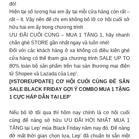
đó!
Hiện tại số lượng hai em ấy tại mỗi cửa hàng còn rất –
rất – ít. Vậy nên để chị em không bỏ lỡ cơ hội cuối sở
hữu hai em ấy trong chương trình
ƯU ĐÃI CUỐI CÙNG – MUA 1 TẶNG 1, hãy nhanh
chân ghé STORE gần nhất ngay và luôn nhé!
Đối với các khách hàng ở xa không có điều kiện ghé
cửa hàng có thể tham gia chương trình SALE UP TO
80% toàn bộ sản phẩm trên hai sàn thương mại điện
tử Shopee và Lazada của Lep’.
[#STOREUPDATE] CƠ HỘI CUỐI CÙNG ĐỂ SĂN
SALE BLACK FRIDAY GỢI Ý COMBO MUA 1 TẶNG
1 CỰC HẤP DẪN TẠI LEP’
Nếu bỏ lỡ tối qua thì hôm nay chính là cơ hội cuối
cùng để nàng sở hữu ƯU ĐÃI HỜI NHẤT MUA 1
TẶNG tại Lep’ mùa Black Friday năm nay đó. Để nàng
đỡ mất thời gian chọn lựa, Lep’ đã chuẩn bị sẵn một