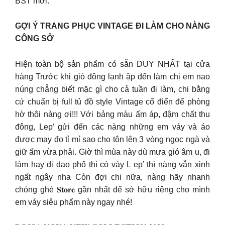
BST mới.
GỢI Ý TRANG PHỤC VINTAGE ĐI LÀM CHO NÀNG
CÔNG SỞ
Hiện toàn bộ sản phẩm có sẵn DUY NHẤT tại cửa
hàng Trước khi gió đông lạnh ập đến làm chị em nao
núng chẳng biết mặc gì cho cả tuần đi làm, chi bằng
cứ chuẩn bị full tủ đồ style Vintage cổ điển để phòng
hờ thôi nàng ơi!!! Với bảng màu ấm áp, đậm chất thu
đông, Lep’ gửi đến các nàng những em váy và áo
được may đo tỉ mỉ sao cho tôn lên 3 vòng ngọc ngà và
giữ ấm vừa phải. Giờ thì mùa này dù mưa gió âm u, đi
làm hay đi dạo phố thì có váy L ep’ thì nàng vẫn xinh
ngất ngây nha Còn đợi chi nữa, nàng hãy nhanh
chóng ghé 𝐒𝐭𝐨𝐫𝐞 gần nhất để sở hữu riêng cho mình
em váy siêu phẩm này ngay nhé!