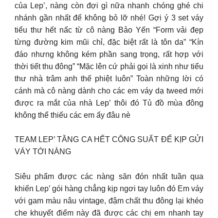
của Lep’, nàng còn đợi gì nữa nhanh chóng ghé chi
nhánh gần nhất để không bỏ lỡ nhé! Gợi ý 3 set váy
tiểu thư hết nấc từ cô nàng Bảo Yến “Form vải đẹp
từng đường kim mũi chỉ, đặc biệt rất là tôn da” “Kín
đáo nhưng không kém phần sang trọng, rất hợp với
thời tiết thu đông” “Mặc lên cứ phải gọi là xinh như tiểu
thư nhà trâm anh thế phiệt luôn” Toàn những lời có
cánh mà cô nàng dành cho các em váy dạ tweed mới
được ra mắt của nhà Lep’ thôi đó Tủ đồ mùa đông
không thể thiếu các em ấy đâu nè
TEAM LEP’ TĂNG CA HẾT CÔNG SUẤT ĐỂ KỊP GỬI
VÁY TỚI NÀNG
Siêu phẩm được các nàng săn đón nhất tuần qua
khiến Lep’ gói hàng chẳng kịp ngơi tay luôn đó Em váy
với gam màu nâu vintage, đậm chất thu đông lại khéo
che khuyết điểm này đã được các chị em nhanh tay