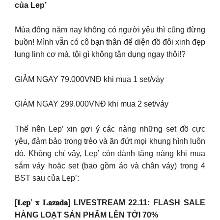
của Lep’
Mùa đông năm nay không có người yêu thì cũng đừng
buồn! Mình vẫn có cô bạn thân để diện đồ đôi xinh đẹp
lung linh cơ mà, tội gì không tận dụng ngay thôi!?
GIẢM NGAY 79.000VNĐ khi mua 1 set/váy
GIẢM NGAY 299.000VNĐ khi mua 2 set/váy
Thế nên Lep’ xin gợi ý các nàng những set đồ cực
yêu, đảm bảo trong trẻo và ăn đứt mọi khung hình luôn
đó. Không chỉ vậy, Lep’ còn dành tặng nàng khi mua
sắm váy hoặc set (bao gồm áo và chân váy) trong 4
BST sau của Lep’:
[𝐋𝐞𝐩’ 𝐱 𝐋𝐚𝐳𝐚𝐝𝐚] LIVESTREAM 22.11: FLASH SALE
HÀNG LOẠT SẢN PHẨM LÊN TỚI 70%