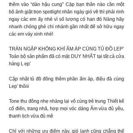
thêm vào “dàn hậu cung” Cặp bạn thân nào cần một
bộ ảnh giật trọn spotlight nhân ngày gió về thì phải rinh
ngay các em ấy nhé vì số lượng có hạn đó Nàng hãy
nhanh chóng ghé chi nhánh gần nhất để sở hữu ngay
các em váy xinh nhé!
TRÀN NGẬP KHÔNG KHÍ ẤM ÁP CÙNG TỦ ĐỒ LEP’
Toàn bộ sản phẩm đã có mặt DUY NHẤT tại tất cả cửa
hàng L ep’
Cập nhật tủ đồ đông thêm phần ấm áp, điệu đà cùng
Lep’ thôiii
Tone thu đông nhẹ nhàng lại vô cùng trẻ trung Thiết kế
cổ điển, trang nhã, hợp mọi vóc dáng Ấm vừa đủ yêu,
thanh lịch vừa đủ mê
Chỉ với những ưu điểm này, gió lạnh cũng chẳng thể