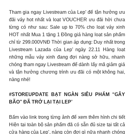
Tham gia ngay Livestream của Lep’ để tận hưởng ưu
đãi váy hot nhất và loạt VOUCHER ưu đãi hời chưa
từng có như sau: Sale up to 70% cho loạt váy xinh
HOT nhất Mua 1 tặng 1 Đồng giá hàng loạt sản phẩm
chỉ từ 299.000VNĐ Thời gian áp dụng: Duy nhất trong
Livestream Lazada của Lep’ ngày 22.11 Hàng loạt
những mẫu váy xinh đang đợi nàng sở hữu, nhanh
chóng tham ngay Livestream để dành lấy mã giảm giá
và tận hưởng chương trình ưu đãi có một không hai,
nàng nhé!
#STOREUPDATE BẠT NGÀN SIÊU PHẨM “GÂY
BÃO” ĐÃ TRỞ LẠI TẠI LEP’
Bấm vào link trong từng ảnh để xem thêm hình chi tiết
Hiện tại toàn bộ sản phẩm đã có sẵn đủ size tại tất cả
cửa hàng của Lep’, nàng còn đợi gì nữa nhanh chóng