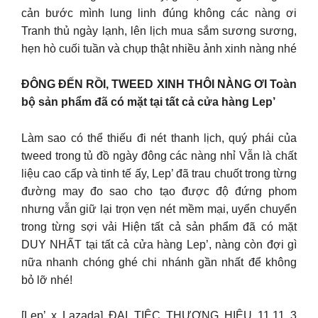
cản bước mình lung linh đúng không các nàng ơi
Tranh thủ ngày lạnh, lên lịch mua sắm sương sương,
hẹn hò cuối tuần và chụp thật nhiều ảnh xinh nàng nhé
ĐÔNG ĐẾN RỒI, TWEED XINH THÔI NÀNG ƠI Toàn
bộ sản phẩm đã có mặt tại tất cả cửa hàng Lep’
Làm sao có thể thiếu đi nét thanh lịch, quý phái của
tweed trong tủ đồ ngày đông các nàng nhỉ Vẫn là chất
liệu cao cấp và tinh tế ấy, Lep’ đã trau chuốt trong từng
đường may đo sao cho tạo được độ đứng phom
nhưng vẫn giữ lại trọn vẹn nét mềm mại, uyển chuyển
trong từng sợi vải Hiện tất cả sản phẩm đã có mặt
DUY NHẤT tại tất cả cửa hàng Lep’, nàng còn đợi gì
nữa nhanh chóng ghé chi nhánh gần nhất để không
bỏ lỡ nhé!
[Lep’ x Lazada] ĐẠI TIỆC THƯƠNG HIỆU 11.11 3