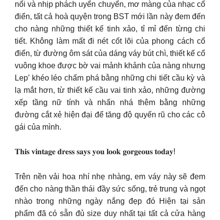
nổi và nhịp phách uyển chuyển, mơ màng của nhạc cổ
điển, tất cả hoà quyện trong BST mới lần này đem đến
cho nàng những thiết kế tinh xảo, tỉ mỉ đến từng chi
tiết. Không làm mất đi nét cốt lõi của phong cách cổ
điển, từ đường ôm sát của dáng váy bút chì, thiết kế cổ
vuông khoe được bờ vai mảnh khảnh của nàng nhưng
Lep’ khéo léo chấm phá bằng những chi tiết cầu kỳ và
lạ mắt hơn, từ thiết kế cầu vai tinh xảo, những đường
xếp tầng nữ tính và nhấn nhá thêm bằng những
đường cắt xẻ hiện đại để tăng độ quyến rũ cho các cô
gái của mình.
𝐓𝐡𝐢𝐬 𝐯𝐢𝐧𝐭𝐚𝐠𝐞 𝐝𝐫𝐞𝐬𝐬 𝐬𝐚𝐲𝐬 𝐲𝐨𝐮 𝐥𝐨𝐨𝐤 𝐠𝐨𝐫𝐠𝐞𝐨𝐮𝐬 𝐭𝐨𝐝𝐚𝐲!
Trên nền vải hoa nhí nhẹ nhàng, em váy này sẽ đem
đến cho nàng thần thái đầy sức sống, trẻ trung và ngọt
nhào trong những ngày nắng đẹp đó Hiện tại sản
phẩm đã có sẵn đủ size duy nhất tại tất cả cửa hàng