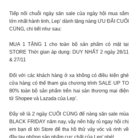
Tiếp nối chuỗi ngày săn sale của ngày hội mua sắm
lớn nhất hành tinh, Lep’ dành tặng nàng ƯU ĐÃI CUỐI
CÙNG, chi tiết như sau:
MUA 1 TẶNG 1 cho toàn bộ sản phẩm có mặt tại
STORE Thời gian áp dụng: DUY NHẤT 2 ngày 26/11
& 27/11
Đối với các khách hàng ở xa không có điều kiện ghé
cửa hàng có thể tham gia chương trình SALE UP TO
80% toàn bộ sản phẩm trên hai sàn thương mại điện
tử Shopee và Lazada của Lep’.
Đây sẽ là 2 ngày CUỐI CÙNG để nàng săn sale mùa
BLACK FRIDAY năm nay, vậy nên hãy rủ ngay hội chị
em bạn dì tới Store để tha hồ thử váy vóc và rinh về
đầy tay những sản phẩm cực chất của Lep’ nhé!