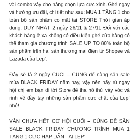
vài combo váy cho nàng chọn lựa cực xinh. Ghé ngay
và hưởng ưu đãi, chi tiết như sau: MUA 1 TẶNG 1 cho
toàn bộ sản phẩm có mặt tại STORE Thời gian áp
dụng: DUY NHẤT 2 ngày 26/11 & 27/11 Đối với các
khách hàng ở xa không có điều kiện ghé cửa hàng có
thể tham gia chương trình SALE UP TO 80% toàn bộ
sản phẩm trên hai sàn thương mại điện tử Shopee và
Lazada của Lep’.
Đây sẽ là 2 ngày CUỐI – CÙNG để nàng săn sale
mùa BLACK FRIDAY năm nay, vậy nên hãy rủ ngay
hội chị em bạn dì tới Store để tha hồ thử váy vóc và
rinh về đầy tay những sản phẩm cực chất của Lep’
nhé!
VẪN CHƯA HẾT CƠ HỘI CUỐI – CÙNG ĐỂ SĂN
SALE BLACK FRIDAY CHƯƠNG TRÌNH MUA 1
TẶNG 1 CỰC HẤP DẪN TẠI LEP’