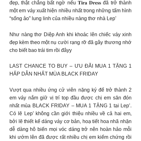
đẹp, thật chẳng bất ngờ nếu 𝐓𝐢𝐫𝐚 𝐃𝐫𝐞𝐬𝐬 đã trở thành
một em váy xuất hiện nhiều nhất trong những tấm hình
“sống ảo” lung linh của nhiều nàng thơ nhà Lep’
Như nàng thơ Diệp Anh khi khoác lên chiếc váy xinh
đẹp kèm theo một nụ cười rạng rỡ đã gây thương nhớ
cho biết bao trái tim rồi đâyy
LAST CHANCE TO BUY – ƯU ĐÃI MUA 1 TẶNG 1
HẤP DẪN NHẤT MÙA BLACK FRIDAY
Vượt qua nhiều ứng cử viên nặng ký để trở thành 2
em váy nắm giữ vị trí top đầu được chị em săn đón
nhất mùa BLACK FRIDAY – MUA 1 TẶNG 1 tại Lep’.
Có lẽ Lep’ không cần giới thiệu nhiều về cả hai em,
bởi lẽ thiết kế dáng váy cơ bản, hoạ tiết hoa nhã nhặn
dễ dàng hô biến mọi vóc dáng trở nên hoàn hảo mỗi
khi ướm lên đã được rất nhiều chị em kiểm chứng rồi