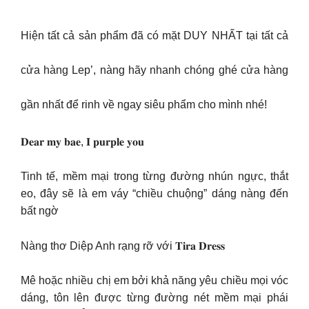
Hiện tất cả sản phẩm đã có mặt DUY NHẤT tại tất cả
cửa hàng Lep’, nàng hãy nhanh chóng ghé cửa hàng
gần nhất để rinh về ngay siêu phẩm cho mình nhé!
𝐃𝐞𝐚𝐫 𝐦𝐲 𝐛𝐚𝐞, 𝐈 𝐩𝐮𝐫𝐩𝐥𝐞 𝐲𝐨𝐮
Tinh tế, mềm mại trong từng đường nhún ngực, thắt
eo, đây sẽ là em váy “chiều chuộng” dáng nàng đến
bất ngờ
Nàng thơ Diệp Anh rạng rỡ với 𝐓𝐢𝐫𝐚 𝐃𝐫𝐞𝐬𝐬
Mê hoặc nhiều chị em bởi khả năng yêu chiều mọi vóc
dáng, tôn lên được từng đường nét mềm mại phái