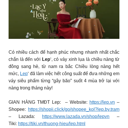
Có nhiều cách để hạnh phúc nhưng nhanh nhất chắc
chắn là đến với
Lep
‘, có váy xinh lụa là chiều nàng từ
đông sang hè, từ nam ra bắc Chiều lòng nàng hết
mức,
Lep
‘ đã làm việc hết công suất để đưa những em
váy siêu phẩm từng “gây bão” suốt 4 mùa trở lại với
nàng trong tháng này!
GIAN HÀNG TMĐT Lep: – Website:
https://lep.vn
–
Shopee:
https://shopii.click/go/shopee_kol?lep.by.tram
– Lazada:
https://www.lazada.vn/shop/lepvn
–
Tiki:
https://tiki.vn/thuong-hieu/lep.html