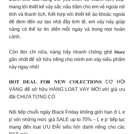
mang tới thiết kế váy sắc nâu trầm cho em vẻ ngoài nữ
tính và thanh lịch. Kết hợp với thiết kế áo khoác ngoài
để đem đến sự tao nhã đầy tinh tế, em váy này giúp
nàng có thể tự tin diện mỗi ngày và trong mọi hoàn
cảnh.
Còn đợi chi nữa, nàng hãy nhanh chóng ghé 𝐒𝐭𝐨𝐫𝐞
gần nhất để sở hữu riêng cho mình em váy siêu phẩm
này ngay nhé!
𝐇𝐎𝐓 𝐃𝐄𝐀𝐋 𝐅𝐎𝐑 𝐍𝐄𝐖 𝐂𝐎𝐋𝐄𝐂𝐓𝐈𝐎𝐍𝐒 CƠ HỘI
VÀNG để sở hữu HÀNG LOẠT VÁY MỚI với giá ưu
đãi CHƯA TỪNG CÓ
Nối tiếp chuỗi ngày Black Friday không giới hạn ở L e
p’ với những mức giá SALE up to 70% – L e p’ tiếp tục
mang đến loạt ƯU ĐÃI siêu hời dành riêng cho các