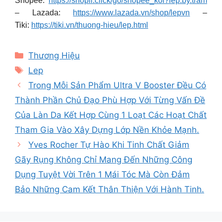
Shopee:
https://shopii.click/go/shopee_kol?lep.by.tram
– Lazada:
https://www.lazada.vn/shop/lepvn
–
Tiki:
https://tiki.vn/thuong-hieu/lep.html
Categories
Thương Hiệu
Tags
Lep
Trong Mỗi Sản Phẩm Ultra V Booster Đều Có
Thành Phần Chủ Đạo Phù Hợp Với Từng Vấn Đề
Của Làn Da Kết Hợp Cùng 1 Loạt Các Hoạt Chất
Tham Gia Vào Xây Dựng Lớp Nền Khỏe Mạnh.
Yves Rocher Tự Hào Khi Tinh Chất Giảm
Gãy Rụng Không Chỉ Mang Đến Những Công
Dụng Tuyệt Vời Trên 1 Mái Tóc Mà Còn Đảm
Bảo Những Cam Kết Thân Thiện Với Hành Tinh.