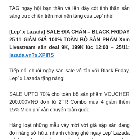
TAG ngay hội bạn thân và lên dây cót tinh thần sẵn
sàng trực chiến trên mọi nền tảng của Lep’ nhé!
[Lep’ x Lazada] SALE ĐỊA CHẤN – BLACK FRIDAY
25.11 GIẢM GIÁ 100% TOÀN BỘ SẢN PHẨM Xem
Livestream săn deal 9K, 199K lúc 12:00 – 25/11:
lazada.vn?s.XPIRS
Tiếp nối chuỗi ngày săn sale vô tận với Black Friday,
Lep’ x Lazada tặng nàng:
SALE UPTO 70% cho toàn bộ sản phẩm VOUCHER
200.000VNĐ đơn từ 2TR Combo mua 4 giảm thêm
15% Miễn phí vận chuyển toàn quốc
Hàng loạt những mẫu váy mới với giá sập sàn đang
đợi nàng sở hữu, nhanh chóng ghé ngay Lep’ Lazada