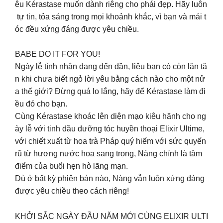
êu Kérastase muốn dành riêng cho phái đẹp. Hãy luôn
tự tin, tỏa sáng trong mọi khoảnh khắc, vì bạn và mái t
óc đều xứng đáng được yêu chiều.
BABE DO IT FOR YOU!
Ngày lễ tình nhân đang đến dần, liệu bạn có còn lăn tă
n khi chưa biết ngỏ lời yêu bằng cách nào cho một nử
a thế giới? Đừng quá lo lắng, hãy để Kérastase làm đi
ều đó cho bạn.
Cùng Kérastase khoác lên diện mạo kiêu hãnh cho ng
ày lễ với tinh dầu dưỡng tóc huyền thoại Elixir Ultime,
với chiết xuất từ hoa trà Pháp quý hiếm với sức quyến
rũ từ hương nước hoa sang trọng, Nàng chính là tâm
điểm của buổi hẹn hò lãng mạn.
Dù ở bất kỳ phiên bản nào, Nàng vẫn luôn xứng đáng
được yêu chiều theo cách riêng!
KHỞI SẮC NGÀY ĐẦU NĂM MỚI CÙNG ELIXIR ULTI