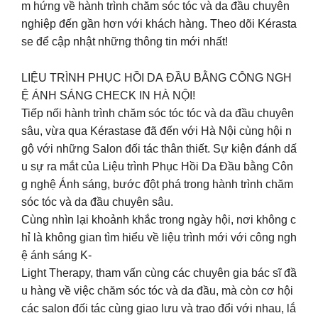
m hứng về hành trình chăm sóc tóc và da đầu chuyên
nghiệp đến gần hơn với khách hàng. Theo dõi Kérasta
se để cập nhật những thông tin mới nhất!
LIỆU TRÌNH PHỤC HỒI DA ĐẦU BẰNG CÔNG NGH
Ệ ÁNH SÁNG CHECK IN HÀ NỘI!
Tiếp nối hành trình chăm sóc tóc tóc và da đầu chuyên
sâu, vừa qua Kérastase đã đến với Hà Nội cùng hội n
gộ với những Salon đối tác thân thiết. Sự kiện đánh dấ
u sự ra mắt của Liệu trình Phục Hồi Da Đầu bằng Côn
g nghệ Ánh sáng, bước đột phá trong hành trình chăm
sóc tóc và da đầu chuyên sâu.
Cùng nhìn lại khoảnh khắc trong ngày hội, nơi không c
hỉ là không gian tìm hiểu về liệu trình mới với công ngh
ệ ánh sáng K-
Light Therapy, tham vấn cùng các chuyên gia bác sĩ đầ
u hàng về việc chăm sóc tóc và da đầu, mà còn cơ hội
các salon đối tác cùng giao lưu và trao đổi với nhau, lắ