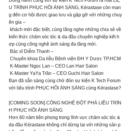
Đồng hành cùng với sự kiện K Tech Forum ra mắt LIỆ
U TRÌNH PHỤC HỒI ÁNH SÁNG, Kérastase còn man
g đến cơ hội được giao lưu và gặp gỡ với những chuy
ên gia –
khách mời đặc biệt, cùng lắng nghe những chia sẻ về
kiến thức chăm sóc tóc & da đầu chuyên nghiệp kết h
ợp cùng công nghệ ánh sáng đa tầng mới.
Bác sĩ Diễm Thanh –
Chuyên khoa Da liễu Bệnh viện ĐH Y Dược TP.HCM
K-Master Ngọc Lan – CEO Lan Hair Salon
K-Master YaYa Trần – CEO Guchi Hair Salon
Bạn đã sẵn sàng cùng chờ đón sự kiện K Tech Forum
với liệu trình PHỤC HỒI ÁNH SÁNG cùng Kérastase?
[COMING SOON] CÔNG NGHỆ ĐỘT PHÁ LIỆU TRÌN
H PHỤC HỒI ÁNH SÁNG
Hơn 60 năm tiên phong trong lĩnh vực chăm sóc tóc &
da đầu Kérastase không chỉ dừng lại với những sản p