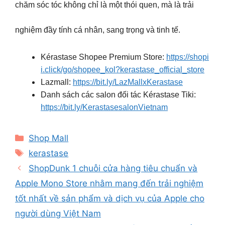
chăm sóc tóc không chỉ là một thói quen, mà là trải
nghiệm đầy tính cá nhân, sang trọng và tinh tế.
Kérastase Shopee Premium Store:
https://shopi
i.click/go/shopee_kol?kerastase_official_store
Lazmall:
https://bit.ly/LazMallxKerastase
Danh sách các salon đối tác Kérastase Tiki:
https://bit.ly/KerastasesalonVietnam
Categories
Shop Mall
Tags
kerastase
ShopDunk 1 chuỗi cửa hàng tiêu chuẩn và
Apple Mono Store nhằm mang đến trải nghiệm
tốt nhất về sản phẩm và dịch vụ của Apple cho
người dùng Việt Nam