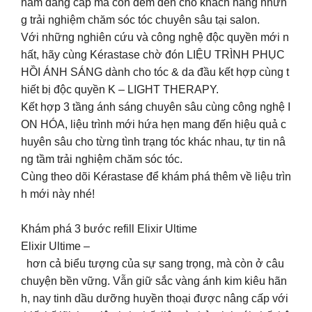
hẩm đẳng cấp mà còn đem đến cho khách hàng nhữn
g trải nghiệm chăm sóc tóc chuyên sâu tại salon.
Với những nghiên cứu và công nghệ độc quyền mới n
hất, hãy cùng Kérastase chờ đón LIỆU TRÌNH PHỤC
HỒI ÁNH SÁNG dành cho tóc & da đầu kết hợp cùng t
hiết bị độc quyền K – LIGHT THERAPY.
Kết hợp 3 tầng ánh sáng chuyên sâu cùng công nghệ I
ON HÓA, liệu trình mới hứa hẹn mang đến hiệu quả c
huyên sâu cho từng tình trạng tóc khác nhau, tự tin nâ
ng tầm trải nghiệm chăm sóc tóc.
Cùng theo dõi Kérastase để khám phá thêm về liệu trìn
h mới này nhé!
Khám phá 3 bước refill Elixir Ultime
Elixir Ultime –
hơn cả biểu tượng của sự sang trọng, mà còn ở câu
chuyện bền vững. Vẫn giữ sắc vàng ánh kim kiêu hãn
h, nay tinh dầu dưỡng huyền thoại được nâng cấp với