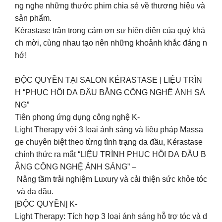
ng nghe những thước phim chia sẻ về thương hiệu và
sản phẩm.
Kérastase trân trọng cảm ơn sự hiện diện của quý khá
ch mời, cùng nhau tạo nên những khoảnh khắc đáng n
hớ!
ĐỘC QUYỀN TẠI SALON KÉRASTASE | LIỆU TRÌN
H “PHỤC HỒI DA ĐẦU BẰNG CÔNG NGHỆ ÁNH SÁ
NG”
Tiên phong ứng dụng công nghệ K-
Light Therapy với 3 loại ánh sáng và liệu pháp Massa
ge chuyên biệt theo từng tình trạng da đầu, Kérastase
chính thức ra mắt “LIỆU TRÌNH PHỤC HỒI DA ĐẦU B
ẰNG CÔNG NGHỆ ÁNH SÁNG” –
Nâng tầm trải nghiệm Luxury và cải thiện sức khỏe tóc
và da đầu.
[ĐỘC QUYỀN] K-
Light Therapy: Tích hợp 3 loại ánh sáng hỗ trợ tóc và d