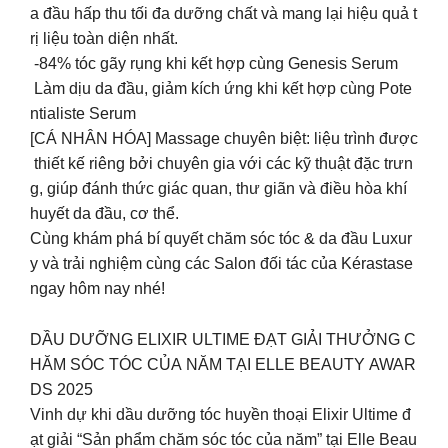
a đầu hấp thu tối đa dưỡng chất và mang lại hiệu quả t
rị liệu toàn diện nhất.
-84% tóc gãy rụng khi kết hợp cùng Genesis Serum
Làm dịu da đầu, giảm kích ứng khi kết hợp cùng Pote
ntialiste Serum
[CÁ NHÂN HÓA] Massage chuyên biệt: liệu trình được
thiết kế riêng bởi chuyên gia với các kỹ thuật đặc trưn
g, giúp đánh thức giác quan, thư giãn và điều hòa khí
huyết da đầu, cơ thể.
Cùng khám phá bí quyết chăm sóc tóc & da đầu Luxur
y và trải nghiệm cùng các Salon đối tác của Kérastase
ngay hôm nay nhé!
DẦU DƯỠNG ELIXIR ULTIME ĐẠT GIẢI THƯỞNG C
HĂM SÓC TÓC CỦA NĂM TẠI ELLE BEAUTY AWAR
DS 2025
Vinh dự khi dầu dưỡng tóc huyền thoại Elixir Ultime đ
ạt giải “Sản phẩm chăm sóc tóc của năm” tại Elle Beau