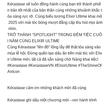
Kérastase sẽ luôn đồng hành cùng bạn trở thành phiê
n bản tốt nhất của bản thân cùng những khoảnh khắc t
ỏa sáng rực rỡ. Cùng biểu tượng Elixir Ultime khai mở
2025 với mái tóc bóng mượt đẳng cấp thu hút mọi ánh
nhìn.
TRỞ THÀNH “SPOTLIGHT” TRONG ĐÊM TIỆC CUỐ
I NĂM CÙNG ELIXIR ULTIME
Cùng Kérastase “lên đồ” lộng lẫy để thật tỏa sáng vào
mùa lễ hội. Đừng quên tạo dấu ấn trên mái tóc với Elix
ir Ultime mới, tất cả đã sẵn sàng chờ Nàng khai tiệc!
#Kerastase #KerastaseVN #ElixirUltime #TheShineOf
AnIcon
Kérastase cảm ơn những khách mời đã cùng
Kérastase ghi dấu một chương mới –nơi hành trình