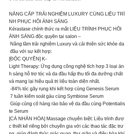
NÂNG CẤP TRẢI NGHIỆM LUXURY CÙNG LIỆU TRÌ
NH PHỤC HỒI ÁNH SÁNG
Kérastase chính thức ra mắt LIỆU TRÌNH PHỤC HỒI
ÁNH SÁNG độc quyền tại salon –
Nâng tầm trải nghiệm Luxury và cải thiện sức khỏe da
đầu với sự kết hợp:
[ĐỘC QUYỀN] K-
Light Therapy: Ứng dụng công nghệ tích hợp 3 loại án
h sáng hỗ trợ tóc và da đầu hấp thu tối đa dưỡng chất
và mang lại hiệu quả trị liệu toàn diện nhất.
-84% tóc gãy rụng khi kết hợp cùng Genesis Serum
7 tuần kiểm soát gàu cùng Symbiose Serum
Giúp củng cố hàng rào bảo vệ da đầu cùng Potentialis
te Serum
[CÁ NHÂN HÓA] Massage chuyên biệt: Liệu trình đượ
c thiết kế riêng bởi chuyên gia với các thao tác đặc trư
ng, giúp đánh thức giác quan, thư giãn và điều hòa khí