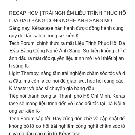
RECAP HCM | TRẢI NGHIỆM LIỆU TRÌNH PHỤC HỒ
I DA ĐẦU BẰNG CÔNG NGHỆ ÁNH SÁNG MỚI
Sáng nay, Kérastase hân hạnh được đồng hành cùng
quý đối tác salon trong sự kiện K-
Tech Forum, chính thức ra mắt Liệu Trình Phục Hồi Da
Đầu Bằng Công Nghệ Ánh Sáng. Sự kiện không chỉ đ
ánh dấu ra mắt độc quyền liệu trình mới với thiết bị án
h sáng K-
Light Therapy, nâng tầm trải nghiệm chăm sóc tóc và d
a đầu, mà còn là cơ hội để giao lưu, học hỏi cùng các
K Master và bác sĩ chuyên gia hàng đầu.
Tiếp nối thành công tại Thành phố Hồ Chí Minh, Kéras
tase sẽ mang liệu trình đến với các đối tác tại Hà Nội tr
ong sự kiện K-
Tech Forum sắp tới. Hãy cùng đón chờ và cập nhật để
không bỏ lỡ cơ hội trải nghiệm công nghệ chăm sóc tó
c và da đầu cao cấp từ Kérastase!