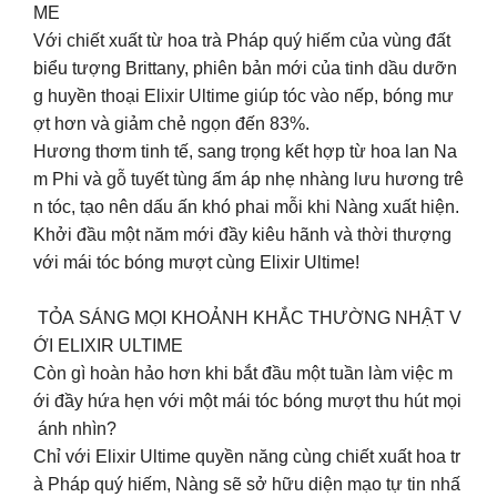
ME
Với chiết xuất từ hoa trà Pháp quý hiếm của vùng đất
biểu tượng Brittany, phiên bản mới của tinh dầu dưỡn
g huyền thoại Elixir Ultime giúp tóc vào nếp, bóng mư
ợt hơn và giảm chẻ ngọn đến 83%.
Hương thơm tinh tế, sang trọng kết hợp từ hoa lan Na
m Phi và gỗ tuyết tùng ấm áp nhẹ nhàng lưu hương trê
n tóc, tạo nên dấu ấn khó phai mỗi khi Nàng xuất hiện.
Khởi đầu một năm mới đầy kiêu hãnh và thời thượng
với mái tóc bóng mượt cùng Elixir Ultime!
TỎA SÁNG MỌI KHOẢNH KHẮC THƯỜNG NHẬT V
ỚI ELIXIR ULTIME
Còn gì hoàn hảo hơn khi bắt đầu một tuần làm việc m
ới đầy hứa hẹn với một mái tóc bóng mượt thu hút mọi
ánh nhìn?
Chỉ với Elixir Ultime quyền năng cùng chiết xuất hoa tr
à Pháp quý hiếm, Nàng sẽ sở hữu diện mạo tự tin nhấ