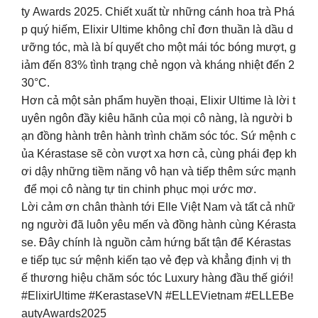
ty Awards 2025. Chiết xuất từ những cánh hoa trà Phá
p quý hiếm, Elixir Ultime không chỉ đơn thuần là dầu d
ưỡng tóc, mà là bí quyết cho một mái tóc bóng mượt, g
iảm đến 83% tình trạng chẻ ngọn và kháng nhiệt đến 2
30°C.
Hơn cả một sản phẩm huyền thoại, Elixir Ultime là lời t
uyên ngôn đầy kiêu hãnh của mọi cô nàng, là người b
ạn đồng hành trên hành trình chăm sóc tóc. Sứ mệnh c
ủa Kérastase sẽ còn vượt xa hơn cả, cùng phái đẹp kh
ơi dậy những tiềm năng vô hạn và tiếp thêm sức mạnh
để mọi cô nàng tự tin chinh phục mọi ước mơ.
Lời cảm ơn chân thành tới Elle Việt Nam và tất cả nhữ
ng người đã luôn yêu mến và đồng hành cùng Kérasta
se. Đây chính là nguồn cảm hứng bất tận để Kérastas
e tiếp tục sứ mệnh kiến tạo vẻ đẹp và khẳng định vị th
ế thương hiệu chăm sóc tóc Luxury hàng đầu thế giới!
#ElixirUltime #KerastaseVN #ELLEVietnam #ELLEBe
autyAwards2025