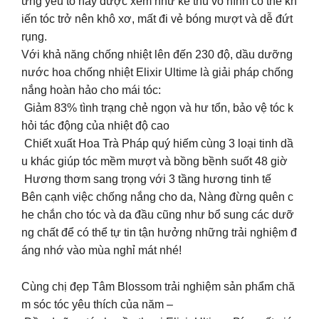
ững yếu tố này được xem như kẻ thù vô hình có thể kh
iến tóc trở nên khô xơ, mất đi vẻ bóng mượt và dễ đứt
rụng.
Với khả năng chống nhiệt lên đến 230 độ, dầu dưỡng
nước hoa chống nhiệt Elixir Ultime là giải pháp chống
nắng hoàn hảo cho mái tóc:
Giảm 83% tình trạng chẻ ngọn và hư tổn, bảo vệ tóc k
hỏi tác động của nhiệt độ cao
Chiết xuất Hoa Trà Pháp quý hiếm cùng 3 loại tinh dầ
u khác giúp tóc mềm mượt và bồng bềnh suốt 48 giờ
Hương thơm sang trọng với 3 tầng hương tinh tế
Bên cạnh việc chống nắng cho da, Nàng đừng quên c
he chắn cho tóc và da đầu cũng như bổ sung các dưỡ
ng chất để có thể tự tin tận hưởng những trải nghiệm đ
áng nhớ vào mùa nghỉ mát nhé!
Cùng chị đẹp Tâm Blossom trải nghiệm sản phẩm chă
m sóc tóc yêu thích của năm –