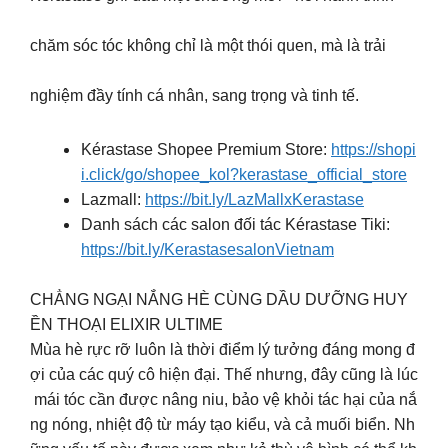
chăm sóc tóc không chỉ là một thói quen, mà là trải
nghiệm đầy tính cá nhân, sang trọng và tinh tế.
Kérastase Shopee Premium Store:
https://shopi
i.click/go/shopee_kol?kerastase_official_store
Lazmall:
https://bit.ly/LazMallxKerastase
Danh sách các salon đối tác Kérastase Tiki:
https://bit.ly/KerastasesalonVietnam
CHẲNG NGẠI NẮNG HÈ CÙNG DẦU DƯỠNG HUY
ỀN THOẠI ELIXIR ULTIME
Mùa hè rực rỡ luôn là thời điểm lý tưởng đáng mong đ
ợi của các quý cô hiện đại. Thế nhưng, đây cũng là lúc
mái tóc cần được nâng niu, bảo vệ khỏi tác hại của nắ
ng nóng, nhiệt độ từ máy tạo kiểu, và cả muối biển. Nh