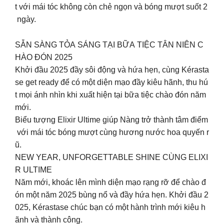
t với mái tóc không còn chẻ ngọn và bóng mượt suốt 2
ngày.
SẴN SÀNG TỎA SÁNG TẠI BỮA TIỆC TÂN NIÊN C
HÀO ĐÓN 2025
Khởi đầu 2025 đầy sôi động và hứa hẹn, cùng Kérasta
se get ready để có một diện mạo đầy kiêu hãnh, thu hú
t mọi ánh nhìn khi xuất hiện tại bữa tiệc chào đón năm
mới.
Biểu tượng Elixir Ultime giúp Nàng trở thành tâm điểm
với mái tóc bóng mượt cùng hương nước hoa quyến r
ũ.
NEW YEAR, UNFORGETTABLE SHINE CÙNG ELIXI
R ULTIME
Năm mới, khoác lên mình diện mạo rạng rỡ để chào đ
ón một năm 2025 bùng nổ và đầy hứa hẹn. Khởi đầu 2
025, Kérastase chúc bạn có một hành trình mới kiêu h
ãnh và thành công.