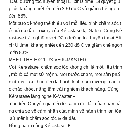
Dầu dưỡng tóc huyền thoại Elixir Ultime. Bí quyết giú
p tóc kháng nhiệt lên đến 230 độ C và giảm chẻ ngọn
đến 83%
Một bước không thể thiếu với mỗi liệu trình chăm sóc t
óc và da đầu Luxury của Kérastase tại Salon. Cùng Ké
rastase trải nghiệm với Dầu dưỡng tóc huyền thoại Eli
xir Ultime, kháng nhiệt đến 230 độ C và giảm chẻ ngọn
đến 83%!
MEET THE EXCLUSIVE K-MASTER
Với Kérastase, chăm sóc tóc không chỉ là một liệu trình
, mà là cả một sứ mệnh. Mỗi bước chạm, mỗi sản phẩ
m được lựa chọn đều là hành trình nuôi dưỡng mái tó
c chắc khỏe, nâng tầm trải nghiệm khách hàng. Cùng
Kérastase lắng nghe K-Master –
đại diện Chuyên gia đến từ salon đối tác của nhãn hà
ng chia sẻ về cảm nhận của mình về hành trình lan tỏa
sứ mệnh chăm sóc tóc & da đầu.
Đồng hành cùng Kérastase, K-