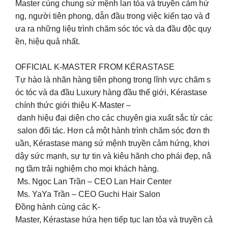
Master cùng chung sứ mệnh lan tỏa và truyền cảm hứ
ng, người tiên phong, dẫn đầu trong việc kiến tạo và đ
ưa ra những liệu trình chăm sóc tóc và da đầu độc quy
ền, hiệu quả nhất.
OFFICIAL K-MASTER FROM KÉRASTASE
Tự hào là nhãn hàng tiên phong trong lĩnh vực chăm s
óc tóc và da đầu Luxury hàng đầu thế giới, Kérastase
chính thức giới thiệu K-Master –
danh hiệu đại diện cho các chuyên gia xuất sắc từ các
salon đối tác. Hơn cả một hành trình chăm sóc đơn th
uần, Kérastase mang sứ mệnh truyền cảm hứng, khơi
dậy sức mạnh, sự tự tin và kiêu hãnh cho phái đẹp, nâ
ng tầm trải nghiệm cho mọi khách hàng.
Ms. Ngọc Lan Trần – CEO Lan Hair Center
Ms. YaYa Trần – CEO Guchi Hair Salon
Đồng hành cùng các K-
Master, Kérastase hứa hẹn tiếp tục lan tỏa và truyền cả