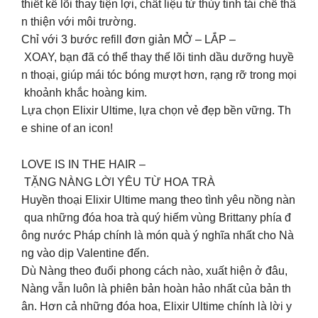
thiết kế lõi thay tiện lợi, chất liệu từ thủy tinh tái chế thâ
n thiện với môi trường.
Chỉ với 3 bước refill đơn giản MỞ – LẮP –
XOAY, bạn đã có thể thay thế lõi tinh dầu dưỡng huyề
n thoại, giúp mái tóc bóng mượt hơn, rạng rỡ trong mọi
khoảnh khắc hoàng kim.
Lựa chọn Elixir Ultime, lựa chọn vẻ đẹp bền vững. Th
e shine of an icon!
LOVE IS IN THE HAIR –
TẶNG NÀNG LỜI YÊU TỪ HOA TRÀ
Huyền thoại Elixir Ultime mang theo tình yêu nồng nàn
qua những đóa hoa trà quý hiếm vùng Brittany phía đ
ông nước Pháp chính là món quà ý nghĩa nhất cho Nà
ng vào dịp Valentine đến.
Dù Nàng theo đuổi phong cách nào, xuất hiện ở đâu,
Nàng vẫn luôn là phiên bản hoàn hảo nhất của bản th
ân. Hơn cả những đóa hoa, Elixir Ultime chính là lời y