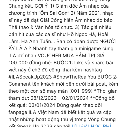
Chung kết. GỢI Ý: 1) Giám đốc Âm nhạc của
chương trình “Ôm Sài Gòn” 2) Năm 2021, nhạc
sĩ này đã đạt Giải Cống hiến Âm nhạc do báo
Thể thao & Văn hóa tổ chức. 3) Tác giả nhiều
bản hit của các ca sĩ như Hồ Ngọc Hà, Hoài
Lâm, Hà Anh Tuấn… Bạn có đoán được NGƯỜI
ẤY LÀ AI? Nhanh tay tham gia minigame cùng
ILA để nhận VOUCHER MUA SẮM TRỊ GIÁ
100.000 đồng nhé: BƯỚC 1: Like và share bài
viết này ở chế độ công khai kèm hashtag
#ILASpeakUp2023 #ShowTheRealYou BƯỚC 2:
Comment tên khách mời bên dưới bài post, kèm
theo một con số may mắn (001-999) *Thời gian
tham dự: 28/12/2023 – 02/01/2024 **Công bố
kết quả: 03/01/2024 Đừng quên theo dõi
fanpage ILA Việt Nam để biết kết quả và cập
nhật những hoạt động thú vị trong Vòng Chung
kết Speak Up 2023 sắp tới!
ƯU ĐÃI HỌC PHÍ