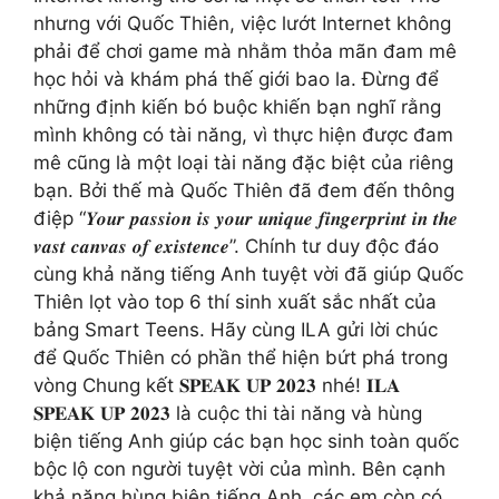
nhưng với Quốc Thiên, việc lướt Internet không
phải để chơi game mà nhằm thỏa mãn đam mê
học hỏi và khám phá thế giới bao la. Đừng để
những định kiến bó buộc khiến bạn nghĩ rằng
mình không có tài năng, vì thực hiện được đam
mê cũng là một loại tài năng đặc biệt của riêng
bạn. Bởi thế mà Quốc Thiên đã đem đến thông
điệp “𝒀𝒐𝒖𝒓 𝒑𝒂𝒔𝒔𝒊𝒐𝒏 𝒊𝒔 𝒚𝒐𝒖𝒓 𝒖𝒏𝒊𝒒𝒖𝒆 𝒇𝒊𝒏𝒈𝒆𝒓𝒑𝒓𝒊𝒏𝒕 𝒊𝒏 𝒕𝒉𝒆
𝒗𝒂𝒔𝒕 𝒄𝒂𝒏𝒗𝒂𝒔 𝒐𝒇 𝒆𝒙𝒊𝒔𝒕𝒆𝒏𝒄𝒆”. Chính tư duy độc đáo
cùng khả năng tiếng Anh tuyệt vời đã giúp Quốc
Thiên lọt vào top 6 thí sinh xuất sắc nhất của
bảng Smart Teens. Hãy cùng ILA gửi lời chúc
để Quốc Thiên có phần thể hiện bứt phá trong
vòng Chung kết 𝐒𝐏𝐄𝐀𝐊 𝐔𝐏 𝟐𝟎𝟐𝟑 nhé! 𝐈𝐋𝐀
𝐒𝐏𝐄𝐀𝐊 𝐔𝐏 𝟐𝟎𝟐𝟑 là cuộc thi tài năng và hùng
biện tiếng Anh giúp các bạn học sinh toàn quốc
bộc lộ con người tuyệt vời của mình. Bên cạnh
khả năng hùng biện tiếng Anh, các em còn có