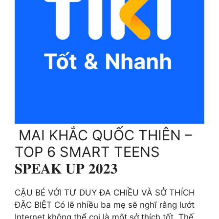
️ MAI KHẮC QUỐC THIÊN –
TOP 6 SMART TEENS
𝐒𝐏𝐄𝐀𝐊 𝐔𝐏 𝟐𝟎𝟐𝟑
CẬU BÉ VỚI TƯ DUY ĐA CHIỀU VÀ SỞ THÍCH
ĐẶC BIỆT Có lẽ nhiều ba mẹ sẽ nghĩ rằng lướt
Internet không thể coi là một sở thích tốt. Thế