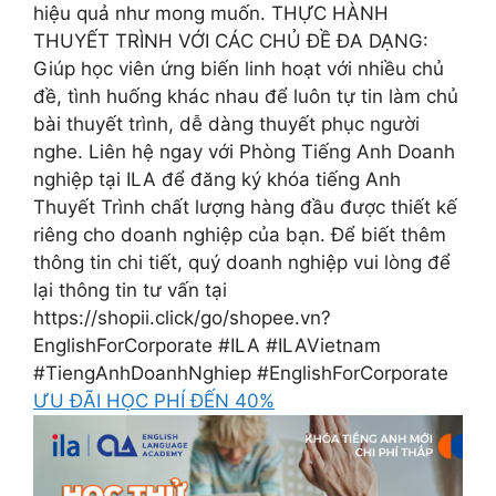
hiệu quả như mong muốn. THỰC HÀNH
THUYẾT TRÌNH VỚI CÁC CHỦ ĐỀ ĐA DẠNG:
Giúp học viên ứng biến linh hoạt với nhiều chủ
đề, tình huống khác nhau để luôn tự tin làm chủ
bài thuyết trình, dễ dàng thuyết phục người
nghe. Liên hệ ngay với Phòng Tiếng Anh Doanh
nghiệp tại ILA để đăng ký khóa tiếng Anh
Thuyết Trình chất lượng hàng đầu được thiết kế
riêng cho doanh nghiệp của bạn. Để biết thêm
thông tin chi tiết, quý doanh nghiệp vui lòng để
lại thông tin tư vấn tại
https://shopii.click/go/shopee.vn?
EnglishForCorporate #ILA #ILAVietnam
#TiengAnhDoanhNghiep #EnglishForCorporate
ƯU ĐÃI HỌC PHÍ ĐẾN 40%