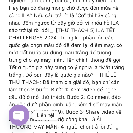
nghiệm: làm bánh, bắt cá, học nhảy hiện đại…
Hay bạn có đang mong chờ được đón mùa hè
cùng ILA? Nếu câu trả lời là “Có” thì hãy cùng
nhau đếm ngược từ bây giờ bởi vì khóa hè ILA
sắp trở lại rồi đó! _ ️ [THỬ THÁCH 5] ILA TẾT
CHALLENGES 2024 ️ Trong khi phần lớn các
quốc gia chọn màu đỏ để đem lại điềm may, có
một đất nước sử dụng màu trắng để tượng
trưng cho sự may mắn. Tên chính thống để gọi
Tết ở quốc gia này cũng có ý nghĩa là “Mặt trăng
trắng”. Đố bạn đây là quốc gia nào? _ THỂ LỆ
THỬ THÁCH: Để tham gia giải đố, bạn chỉ cần
làm theo 3 bước: Bước 1: Xem video để nghe
câu đố ở mỗi thử thách. Bước 2: Comment đáp
án bên dưới phần bình luận, kèm 1 số may mắn
có 3 chữ số (001-999). Bước 3: Share video về
Liên hệ!
trang cá nhân ở chế độ công khai. GIẢI
THƯỞNG MAY MẮN: 4 người chơi trả lời đúng
Open