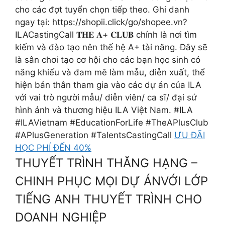
cho các đợt tuyển chọn tiếp theo. Ghi danh
ngay tại: https://shopii.click/go/shopee.vn?
ILACastingCall 𝐓𝐇𝐄 𝐀+ 𝐂𝐋𝐔𝐁 chính là nơi tìm
kiếm và đào tạo nên thế hệ A+ tài năng. Đây sẽ
là sân chơi tạo cơ hội cho các bạn học sinh có
năng khiếu và đam mê làm mẫu, diễn xuất, thể
hiện bản thân tham gia vào các dự án của ILA
với vai trò người mẫu/ diễn viên/ ca sĩ/ đại sứ
hình ảnh và thương hiệu ILA Việt Nam. #ILA
#ILAVietnam #EducationForLife #TheAPlusClub
#APlusGeneration #TalentsCastingCall
ƯU ĐÃI
HỌC PHÍ ĐẾN 40%
THUYẾT TRÌNH THĂNG HẠNG –
CHINH PHỤC MỌI DỰ ÁNVỚI LỚP
TIẾNG ANH THUYẾT TRÌNH CHO
DOANH NGHIỆP