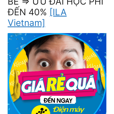
BÉ => ƯU ĐÃI HỌC PHÍ
ĐẾN 40%
[ILA
Vietnam]