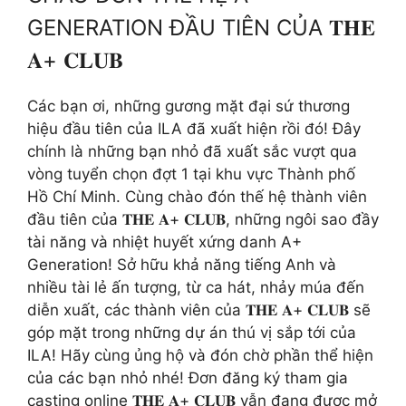
GENERATION ĐẦU TIÊN CỦA 𝐓𝐇𝐄
𝐀+ 𝐂𝐋𝐔𝐁
Các bạn ơi, những gương mặt đại sứ thương
hiệu đầu tiên của ILA đã xuất hiện rồi đó! Đây
chính là những bạn nhỏ đã xuất sắc vượt qua
vòng tuyển chọn đợt 1 tại khu vực Thành phố
Hồ Chí Minh. Cùng chào đón thế hệ thành viên
đầu tiên của 𝐓𝐇𝐄 𝐀+ 𝐂𝐋𝐔𝐁, những ngôi sao đầy
tài năng và nhiệt huyết xứng danh A+
Generation! Sở hữu khả năng tiếng Anh và
nhiều tài lẻ ấn tượng, từ ca hát, nhảy múa đến
diễn xuất, các thành viên của 𝐓𝐇𝐄 𝐀+ 𝐂𝐋𝐔𝐁 sẽ
góp mặt trong những dự án thú vị sắp tới của
ILA! Hãy cùng ủng hộ và đón chờ phần thể hiện
của các bạn nhỏ nhé! Đơn đăng ký tham gia
casting online 𝐓𝐇𝐄 𝐀+ 𝐂𝐋𝐔𝐁 vẫn đang được mở