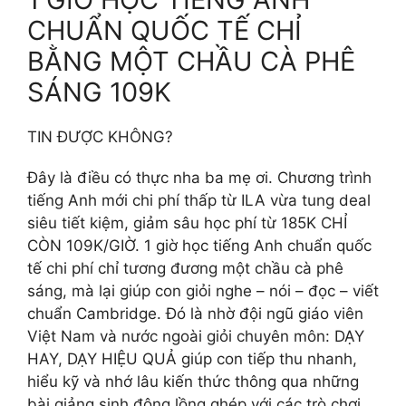
CHUẨN QUỐC TẾ CHỈ
BẰNG MỘT CHẦU CÀ PHÊ
SÁNG 109K
TIN ĐƯỢC KHÔNG?
Đây là điều có thực nha ba mẹ ơi. Chương trình
tiếng Anh mới chi phí thấp từ ILA vừa tung deal
siêu tiết kiệm, giảm sâu học phí từ 185K CHỈ
CÒN 109K/GIỜ. 1 giờ học tiếng Anh chuẩn quốc
tế chi phí chỉ tương đương một chầu cà phê
sáng, mà lại giúp con giỏi nghe – nói – đọc – viết
chuẩn Cambridge. Đó là nhờ đội ngũ giáo viên
Việt Nam và nước ngoài giỏi chuyên môn: DẠY
HAY, DẠY HIỆU QUẢ giúp con tiếp thu nhanh,
hiểu kỹ và nhớ lâu kiến thức thông qua những
bài giảng sinh động lồng ghép với các trò chơi,