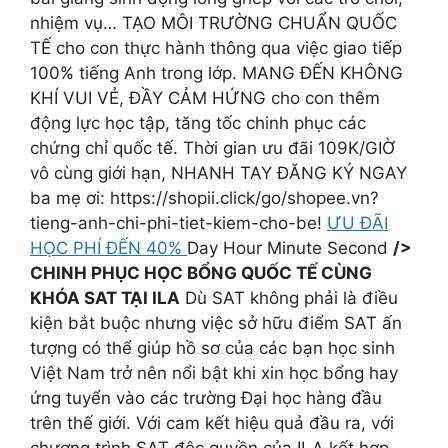
nhiệm vụ… TẠO MÔI TRƯỜNG CHUẨN QUỐC
TẾ cho con thực hành thông qua việc giao tiếp
100% tiếng Anh trong lớp. MANG ĐẾN KHÔNG
KHÍ VUI VẺ, ĐẦY CẢM HỨNG cho con thêm
động lực học tập, tăng tốc chinh phục các
chứng chỉ quốc tế. Thời gian ưu đãi 109K/GIỜ
vô cùng giới hạn, NHANH TAY ĐĂNG KÝ NGAY
ba mẹ ơi: https://shopii.click/go/shopee.vn?
tieng-anh-chi-phi-tiet-kiem-cho-be!
ƯU ĐÃI
HỌC PHÍ ĐẾN 40%
Day Hour Minute Second
/>
CHINH PHỤC HỌC BỔNG QUỐC TẾ CÙNG
KHÓA SAT TẠI ILA
Dù SAT không phải là điều
kiện bắt buộc nhưng việc sở hữu điểm SAT ấn
tượng có thể giúp hồ sơ của các bạn học sinh
Việt Nam trở nên nổi bật khi xin học bổng hay
ứng tuyển vào các trường Đại học hàng đầu
trên thế giới. Với cam kết hiệu quả đầu ra, với
chương trình SAT độc quyền của ILA kết hợp