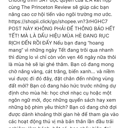
cùng The Princeton Review sẽ giúp các bạn
nâng cao cơ hội tiến vào ngôi trường mơ ước.
https://shopii.click/go/shopee.vn?3rHGHC7
POST NÀY KHÔNG PHẢI ĐỂ THÔNG BÁO HẾT
TẾT! MÀ LÀ DẤU HIỆU MÙA HÈ ĐANG RỤC
RỊCH ĐẾN RỒI ĐẤY Nếu bạn đang “hoang
mang” vì những ngày Tết đang trôi qua nhanh
thì đừng lo vì chỉ còn vỏn vẹn 46 ngày nữa thôi
là mùa hè sẽ lại ghé thăm. Bạn có đang mong
chờ nắng vàng, cát trắng, biển xanh… và niềm
vui được đi đó đây, đặt chân đến những vùng
đất mới? Bạn có đang háo hức trước những dự
định cho mùa hè: học chơi nhạc cụ hoặc một
ngôn ngữ mới, đọc những quyển sách hay xem
những bộ phim yêu thích? Bạn có đang chờ đợi
được dành khoảng thời gian hè để tham gia vào
các hoạt động thú vị mà bản thân lần đầu trải