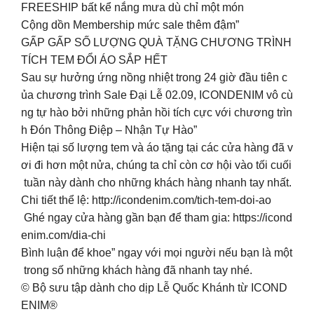
FREESHIP bất kể nắng mưa dù chỉ một món
Cộng dồn Membership mức sale thêm đậm”
GẤP GẤP SỐ LƯỢNG QUÀ TẶNG CHƯƠNG TRÌNH
TÍCH TEM ĐỔI ÁO SẮP HẾT
Sau sự hưởng ứng nồng nhiệt trong 24 giờ đầu tiên c
ủa chương trình Sale Đại Lễ 02.09, ICONDENIM vô cù
ng tự hào bởi những phản hồi tích cực với chương trìn
h Đón Thông Điệp – Nhận Tự Hào”
Hiện tại số lượng tem và áo tặng tại các cửa hàng đã v
ơi đi hơn một nửa, chúng ta chỉ còn cơ hội vào tối cuối
tuần này dành cho những khách hàng nhanh tay nhất.
Chi tiết thể lệ: http://icondenim.com/tich-tem-doi-ao
Ghé ngay cửa hàng gần bạn để tham gia: https://icond
enim.com/dia-chi
Bình luận để khoe” ngay với mọi người nếu bạn là một
trong số những khách hàng đã nhanh tay nhé.
© Bộ sưu tập dành cho dịp Lễ Quốc Khánh từ ICOND
ENIM®