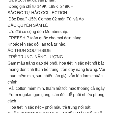
Sale 10% tất cả sản phẩm.
Đồng giá chỉ từ 149K 199K 249K –
SẮC ĐỎ TỰ HÀO COLLECTION
Độc Deal” -15% Combo 02 món Túi và Áo
ĐẶC QUYỀN SẮM LỄ
Ưu đãi có cộng dồn Membership.
FREESHIP toàn quốc cho mọi đơn hàng.
Khoác lên sắc đỏ lan toả tự hào.
ÁO THUN SOUTHSIDE –
TRẺ TRUNG, NĂNG LƯỢNG
Gam màu trắng gạo dễ phối, họa tiết in sắc nét nổi bật
mang đến tinh thần trẻ trung, tràn đầy năng lượng. Vải
thun mềm mịn, sau nhiều lần giặt vẫn lên form chuẩn
chỉnh.
️ Vải cotton mềm mịn, thấm hút tốt, mặc thoáng cả ngày
️ Form regular gọn gàng, cân đối, dễ phối nhiều phong
cách
️ Họa tiết in sắc nét – phối màu trẻ trung nổi bật