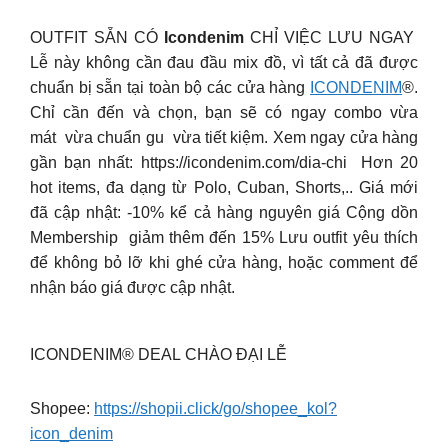
OUTFIT SẴN CÓ
Icondenim
CHỈ VIỆC LƯU NGAY
Lễ này không cần đau đầu mix đồ, vì tất cả đã được
chuẩn bị sẵn tại toàn bộ các cửa hàng
ICONDENIM
®.
Chỉ cần đến và chọn, bạn sẽ có ngay combo vừa
mát vừa chuẩn gu vừa tiết kiệm. Xem ngay cửa hàng
gần bạn nhất: https://icondenim.com/dia-chi ️ Hơn 20
hot items, đa dạng từ Polo, Cuban, Shorts,.. Giá mới
đã cập nhật: -10% kể cả hàng nguyên giá ️Cộng dồn
Membership giảm thêm đến 15% Lưu outfit yêu thích
để không bỏ lỡ khi ghé cửa hàng, hoặc comment để
nhận báo giá được cập nhật.
ICONDENIM® DEAL CHÀO ĐẠI LỄ
Shopee:
https://shopii.click/go/shopee_kol?
icon_denim