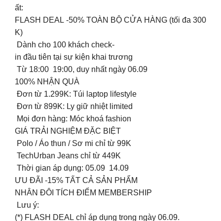
ất:
FLASH DEAL -50% TOÀN BỘ CỬA HÀNG (tối đa 300
K)
Dành cho 100 khách check-
in đầu tiên tại sự kiện khai trương
Từ 18:00 19:00, duy nhất ngày 06.09
100% NHẬN QUÀ
Đơn từ 1.299K: Túi laptop lifestyle
Đơn từ 899K: Ly giữ nhiệt limited
Mọi đơn hàng: Móc khoá fashion
GIÁ TRẢI NGHIỆM ĐẶC BIỆT
Polo / Áo thun / Sơ mi chỉ từ 99K
TechUrban Jeans chỉ từ 449K
Thời gian áp dụng: 05.09 14.09
ƯU ĐÃI -15% TẤT CẢ SẢN PHẨM
NHÂN ĐÔI TÍCH ĐIỂM MEMBERSHIP
️ Lưu ý:
(*) FLASH DEAL chỉ áp dụng trong ngày 06.09.