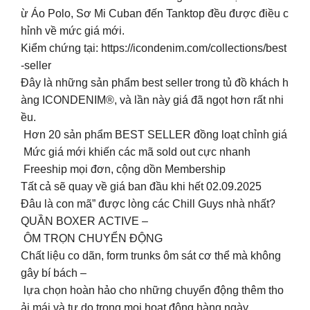
ừ Áo Polo, Sơ Mi Cuban đến Tanktop đều được điều c
hỉnh về mức giá mới.
Kiểm chứng tại: https://icondenim.com/collections/best
-seller
Đây là những sản phẩm best seller trong tủ đồ khách h
àng ICONDENIM®, và lần này giá đã ngọt hơn rất nhi
ều.
Hơn 20 sản phẩm BEST SELLER đồng loạt chỉnh giá
Mức giá mới khiến các mã sold out cực nhanh
Freeship mọi đơn, cộng dồn Membership
Tất cả sẽ quay về giá ban đầu khi hết 02.09.2025
Đâu là con mã” được lòng các Chill Guys nhà nhất?
QUẦN BOXER ACTIVE –
ÔM TRỌN CHUYỂN ĐỘNG
Chất liệu co dãn, form trunks ôm sát cơ thể mà không
gây bí bách –
lựa chọn hoàn hảo cho những chuyển động thêm tho
ải mái và tự do trong mọi hoạt động hàng ngày.