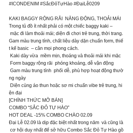
#ICONDENIM #SắcĐỏTựHào #ĐạiLễ0209
KAKI BAGGY RỘNG RÃI NĂNG ĐỘNG, THOẢI MÁI
Trong tủ đồ ít nhất phải có một chiếc baggy kaki –
mặc đi làm thoải mái; diện đi chơi trẻ trung, thời trang.
Gam màu trung tính, chất liệu dày dặn chuẩn form, thiế
t kế basic – cân mọi phong cách.
️ Kaki dày vừa mềm mịn, thoáng và thoải mái khi mặc
️ Form baggy rộng rãi phóng khoáng, dễ vận động
️ Gam màu trung tính phối dễ, phù hợp hoạt động thườ
ng ngày
️ Diện cùng áo thun hoặc sơ mi chuẩn vibe trẻ trung, hi
ện đại
[CHÍNH THỨC MỞ BÁN]
COMBO “SẮC ĐỎ TỰ HÀO”
HOT DEAL -15% COMBO CHÀO 02.09
Đại Lễ 02.09 là dịp đặc biệt nhất trong năm và cũng là
cơ hội duy nhất để sở hữu Combo Sắc Đỏ Tự Hào gồ