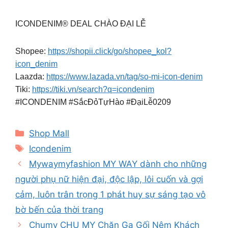
ICONDENIM® DEAL CHÀO ĐẠI LỄ
Shopee:
https://shopii.click/go/shopee_kol?
icon_denim
Laazda:
https://www.lazada.vn/tag/so-mi-icon-denim
Tiki:
https://tiki.vn/search?q=icondenim
#ICONDENIM #SắcĐỏTựHào #ĐạiLễ0209
Categories
Shop Mall
Tags
Icondenim
Mywaymyfashion MY WAY dành cho những
người phụ nữ hiện đại, độc lập, lôi cuốn và gợi
cảm, luôn trân trọng 1 phát huy sự sáng tạo vô
bờ bến của thời trang
Chumy CHU MY Chăn Ga Gối Nệm Khách