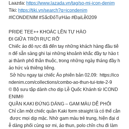
Laazda:
https://www.lazada.vn/tag/so-mi-icon-denim
Tiki:
https://tiki.vn/search?q=icondenim
#ICONDENIM #SắcĐỏTựHào #ĐạiLễ0209
PRIDE TEE++ KHOÁC LÊN TỰ HÀO
ĐI GIỮA TRỜI RỰC RỠ
Chiếc áo đỏ rực đã đến tay những khách hàng đầu tiê
n để sẵn sàng ghi lại những khoảnh khắc đầy tự hào t
ại thành phố thân thuộc, trong những ngày tháng đầy h
áo hức và thiêng liêng.
Sở hữu ngay tại chiếc Áo phiên bản 02.09: https://ico
ndenim.com/collections/combo-ao-thun-tui-tote-2-9
© Bộ sưu tập dành cho dịp Lễ Quốc Khánh từ ICOND
ENIM®
QUẦN KAKI ĐỨNG DÁNG – GAM MÀU DỄ PHỐI
Chỉ cần một chiếc quần Kaki form straight là có thể cân
được mọi dịp mặc. Nhờ gam màu trẻ trung, hiện đại d
ễ dàng phối cùng sơ mi, áo thun, polo chỉn chu đi làm