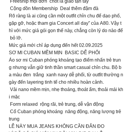
️ Freeship mọi đơn chốt là giao tận tay
️ Cộng dồn Membership Deal thêm đậm đà
Rõ ràng là ai cũng cần một outfit chỉn chu để dạo phố,
gặp gỡ, hoặc tham gia Concert all day” của A80. Vậy t
hì với mức giá gói gọn thế này, chẳng còn lý do nào để
bỏ lỡ.
Mức giá mới chỉ áp dụng đến hết 02.09.2025
SƠ MI CUBAN MỀM MỊN BASIC DỄ PHỐI
Áo sơ mi Cuban phóng khoáng tạo điểm nhấn trẻ trun
g nhưng vẫn giữ tinh thần smart casual chỉn chu. Bộ b
a màu đen trắng xanh navy dễ phối, từ outfit thường n
gày đến layering tinh tế cho nhiều hoàn cảnh.
️ Vải nano mềm mịn, nhẹ thoáng, thoát ẩm, thoải mái kh
i mặc
️ Form relaxed rộng rãi, trẻ trung, dễ vận động
️ Cổ Cuban phóng khoáng năng động, năng lượng trẻ
trung
LỄ NÀY MUA JEANS KHÔNG CẦN ĐẮN ĐO