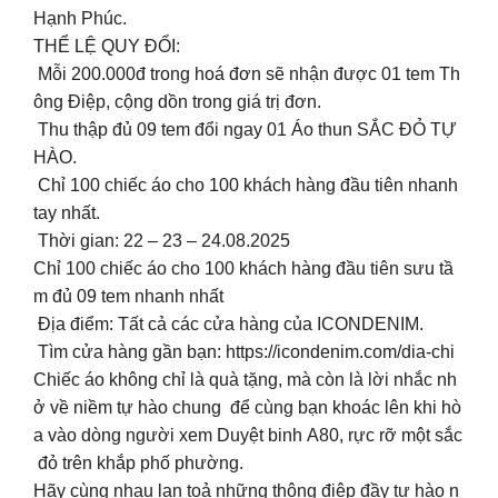
Hạnh Phúc.
THỂ LỆ QUY ĐỔI:
Mỗi 200.000đ trong hoá đơn sẽ nhận được 01 tem Th
ông Điệp, cộng dồn trong giá trị đơn.
Thu thập đủ 09 tem đổi ngay 01 Áo thun SẮC ĐỎ TỰ
HÀO.
Chỉ 100 chiếc áo cho 100 khách hàng đầu tiên nhanh
tay nhất.
Thời gian: 22 – 23 – 24.08.2025
Chỉ 100 chiếc áo cho 100 khách hàng đầu tiên sưu tầ
m đủ 09 tem nhanh nhất
Địa điểm: Tất cả các cửa hàng của ICONDENIM.
Tìm cửa hàng gần bạn: https://icondenim.com/dia-chi
Chiếc áo không chỉ là quà tặng, mà còn là lời nhắc nh
ở về niềm tự hào chung để cùng bạn khoác lên khi hò
a vào dòng người xem Duyệt binh A80, rực rỡ một sắc
đỏ trên khắp phố phường.
Hãy cùng nhau lan toả những thông điệp đầy tự hào n