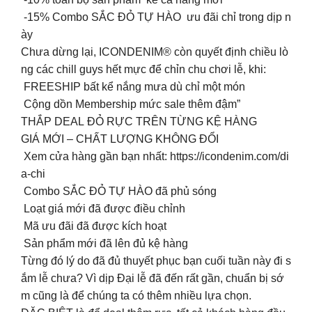
-15% Combo SẮC ĐỎ TỰ HÀO ưu đãi chỉ trong dịp n
ày
Chưa dừng lại, ICONDENIM® còn quyết định chiều lò
ng các chill guys hết mực để chỉn chu chơi lễ, khi:
FREESHIP bất kể nắng mưa dù chỉ một món
Cộng dồn Membership mức sale thêm đậm”
THẮP DEAL ĐỎ RỰC TRÊN TỪNG KỆ HÀNG
GIÁ MỚI – CHẤT LƯỢNG KHÔNG ĐỔI
Xem cửa hàng gần bạn nhất: https://icondenim.com/di
a-chi
Combo SẮC ĐỎ TỰ HÀO đã phủ sóng
Loạt giá mới đã được điều chỉnh
Mã ưu đãi đã được kích hoạt
Sản phẩm mới đã lên đủ kệ hàng
Từng đó lý do đã đủ thuyết phục bạn cuối tuần này đi s
ắm lễ chưa? Vì dịp Đại lễ đã đến rất gần, chuẩn bị sớ
m cũng là để chúng ta có thêm nhiều lựa chọn.