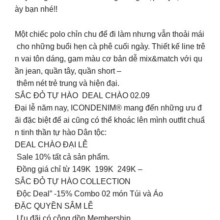
ày bạn nhé!!
Một chiếc polo chỉn chu để đi làm nhưng vẫn thoải mái
cho những buổi hẹn cà phê cuối ngày. Thiết kế line trê
n vai tôn dáng, gam màu cơ bản dễ mix&match với qu
ần jean, quần tây, quần short –
thêm nét trẻ trung và hiện đại.
SẮC ĐỎ TỰ HÀO DEAL CHÀO 02.09
Đại lễ năm nay, ICONDENIM® mang đến những ưu đ
ãi đặc biệt để ai cũng có thể khoác lên mình outfit chuẩ
n tinh thần tự hào Dân tộc:
DEAL CHÀO ĐẠI LỄ
Sale 10% tất cả sản phẩm.
Đồng giá chỉ từ 149K 199K 249K –
SẮC ĐỎ TỰ HÀO COLLECTION
Độc Deal” -15% Combo 02 món Túi và Áo
ĐẶC QUYỀN SẮM LỄ
Ưu đãi có cộng dồn Membership.