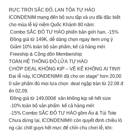
RỰC TRỜI SẮC ĐỎ, LAN TỎA TỰ HÀO
ICONDENIM mang đến bộ sưu tập và ưu đãi đặc biệt
cho mùa lễ kỷ niệm Quốc Khánh 80 năm:
Combo SẮC ĐỎ TỰ HÀO phiên bản giới hạn, -15%
Đồng giá từ 149K, dễ dàng chọn ngay item ưng ý
Giảm 10% toàn bộ sản phẩm, kể cả hàng mới
Freeship & Cộng dồn Membership
TOÀN HỆ THỐNG ĐỎ LỬA TỰ HÀO
CHỚP DEAL KHÔNG KỊP – VỀ KỂ KHÔNG AI TIN!!!
Đại lễ này, ICONDENIM® đã cho on stage” hơn 20,00
0 sản phẩm đủ mọi lựa chọn deal ngập tràn từ 22.08 đ
ến 02.09.
Đồng giá từ 149,000đ săn không kịp sẽ hết size
-10% toàn bộ sản phẩm kể cả hàng mới
-15% Combo SẮC ĐỎ TỰ HÀO gồm Áo & Túi Tote
Chưa dừng lại, ICONDENIM® còn quyết định chiều lò
ng các chill guys hết mực để chỉn chu chơi lễ, khi: