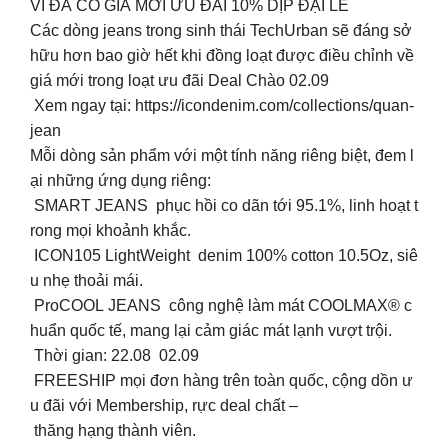
VÌ ĐÃ CÓ GIÁ MỚI ƯU ĐÃI 10% DỊP ĐẠI LỄ
Các dòng jeans trong sinh thái TechUrban sẽ đáng sở
hữu hơn bao giờ hết khi đồng loạt được điều chỉnh về
giá mới trong loạt ưu đãi Deal Chào 02.09
Xem ngay tại: https://icondenim.com/collections/quan-
jean
Mỗi dòng sản phẩm với một tính năng riêng biệt, đem l
ại những ứng dụng riêng:
SMART JEANS phục hồi co dãn tới 95.1%, linh hoạt t
rong mọi khoảnh khắc.
ICON105 LightWeight denim 100% cotton 10.5Oz, siê
u nhẹ thoải mái.
ProCOOL JEANS công nghệ làm mát COOLMAX® c
huẩn quốc tế, mang lại cảm giác mát lạnh vượt trội.
Thời gian: 22.08 02.09
FREESHIP mọi đơn hàng trên toàn quốc, cộng dồn ư
u đãi với Membership, rực deal chất –
thăng hạng thành viên.