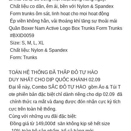
️ Chất liệu co dãn, êm ái, bền với Nylon & Spandex
️ Form trunks ôm sát, linh hoạt cho mọi hoạt động
️ Ép viền không hằn, vải thoáng khí tăng sự thoải mái
Quần Boxer Nam Active Logo Box Trunks Form Trunks
#BXID0059
️ Size: S, M, L, XL
️ Chất liệu: Nylon & Spandex
️ Form: Trunks
TOÀN HỆ THỐNG ĐÃ THẮP ĐỎ TỰ HÀO
DUY NHẤT CHO DỊP QUỐC KHÁNH 02.09
Đại lễ này, Combo SẮC ĐỎ TỰ HÀO gồm Áo & Túi T
ote phiên bản đặc biệt chỉ dành riêng cho dịp 02.09 đã
chính thức ra mắt và đang được đón nhận cực kỳ tích
cực trên toàn hệ thống.
Cùng với những ưu đãi đặc biệt:
Đồng giá từ 149,000đ săn không kịp sẽ hết size
-10% toàn bộ sản phẩm kể cả hàng mới