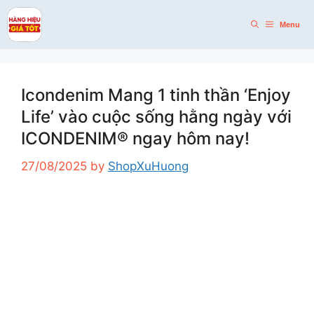
Skip
to
Menu
content
Icondenim Mang 1 tinh thần ‘Enjoy
Life’ vào cuộc sống hằng ngày với
ICONDENIM® ngay hôm nay!
27/08/2025
by
ShopXuHuong