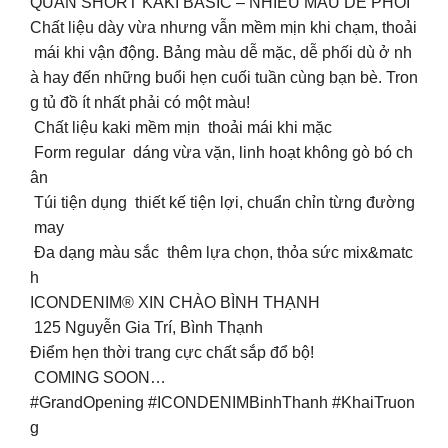
QUẦN SHORT KAKI BASIC – NHIỀU MÀU DỄ PHỐI
Chất liệu dày vừa nhưng vẫn mềm mịn khi chạm, thoải
mái khi vận động. Bảng màu dễ mặc, dễ phối dù ở nh
à hay đến những buổi hẹn cuối tuần cùng bạn bè. Tron
g tủ đồ ít nhất phải có một màu!
️ Chất liệu kaki mềm mịn thoải mái khi mặc
️ Form regular dáng vừa vặn, linh hoạt không gò bó ch
ân
️ Túi tiện dụng thiết kế tiện lợi, chuẩn chỉn từng đường
may
️ Đa dạng màu sắc thêm lựa chọn, thỏa sức mix&matc
h
ICONDENIM® XIN CHÀO BÌNH THẠNH
125 Nguyễn Gia Trí, Bình Thạnh
Điểm hẹn thời trang cực chất sắp đổ bộ!
COMING SOON…
#GrandOpening #ICONDENIMBinhThanh #KhaiTruon
g