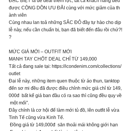
ĐẶC BIỆT là để deal thêm rực, tất cả khách hàng đều
được CỘNG DỒN ƯU ĐÃI cùng với mức giảm của th
ành viên
Cùng nhau lan toả những SẮC ĐỎ đầy tự hào cho dịp
lễ này, nếu cần chuẩn bị, bạn đã biết đến đâu rồi chứ?!
?
MỨC GIÁ MỚI – OUTFIT MỚI
MẠNH TAY CHỐT DEAL CHỈ TỪ 149,000
Tất cả đang sale tại: https://icondenim.com/collections/
outlet
Đại lễ này, những item quen thuộc từ áo thun, tanktop
đến sơ mi đều đã được điều chỉnh mức giá chỉ từ 149,
000đ bất kể giá ban đầu có ra sao thì cũng đều quy về
một mối”.
Đây chính là cơ hội để làm mới tủ đồ, lên outfit lễ vừa
Tinh Tế cũng vừa Kinh Tế.
️ Đồng giá từ 149,000đ săn thoải mái không giới hạn