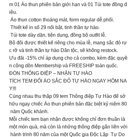
m 01 Áo thun phiên bản giới hạn và 01 Túi tote đồng đ
iệu.
Áo thun cotton thoáng mát, form regular dễ phối.
Thiết kế in số 29 nổi bật, tinh thần tự hào.
Túi tote dày dặn, tiện dụng, đồng bộ outfit lễ.
Bộ đôi được thiết kế riêng cho mùa lễ, mang sắc đỏ rự
c rỡ và tinh thần tự hào Dân tộc, sẽ không restock.
Ưu đãi -15% chỉ áp dụng cho cả combo, kèm đặc quyề
n cộng dồn Membership và FREESHIP toàn quốc.
ĐÓN THÔNG ĐIỆP – NHẬN TỰ HÀO
TÍCH TEM ĐỔI ÁO SẮC ĐỎ TỰ HÀO NGAY HÔM NA
Y!!!
Cùng nhau thu thập 09 tem Thông điệp Tự Hào để sở
hữu ngay chiếc Áo thun phiên bản đặc biệt kỷ niệm 80
năm Quốc khánh.
Mỗi chiếc tem bạn nhận được không chỉ đơn thuần là
một món quà, mà còn là những thông điệp gắn liền với
hành trình 80 năm của một Quốc gia Độc Lập Tự Do