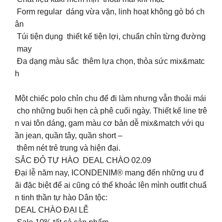
️ Form regular dáng vừa vặn, linh hoạt không gò bó ch
ân
️ Túi tiện dụng thiết kế tiện lợi, chuẩn chỉn từng đường
may
️ Đa dạng màu sắc thêm lựa chọn, thỏa sức mix&matc
h
Một chiếc polo chỉn chu để đi làm nhưng vẫn thoải mái
cho những buổi hẹn cà phê cuối ngày. Thiết kế line trê
n vai tôn dáng, gam màu cơ bản dễ mix&match với qu
ần jean, quần tây, quần short –
thêm nét trẻ trung và hiện đại.
SẮC ĐỎ TỰ HÀO DEAL CHÀO 02.09
Đại lễ năm nay, ICONDENIM® mang đến những ưu đ
ãi đặc biệt để ai cũng có thể khoác lên mình outfit chuẩ
n tinh thần tự hào Dân tộc:
DEAL CHÀO ĐẠI LỄ