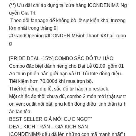
(**) Ưu đãi chỉ áp dụng tại cửa hàng ICONDENIM® Ng
uyễn Gia Trí.
Theo dõi fanpage để không bỏ lỡ sự kiện khai trương
lớn nhất trong tháng 9!
#GrandOpening #ICONDENIMBinhThanh #KhaiTruon
g
[PRIDE DEAL -15%] COMBO SẮC ĐỎ TỰ HÀO
Combo đặc biệt dành riêng cho Đại Lễ 02.09 gồm 01
Áo thun phiên bản giới hạn và 01 Túi tote đồng điệu.
Tiết kiệm hơn 70,000đ khi mua trọn bộ.
Thiết kế riêng dịp lễ, sắc đỏ tự hào, no restock.
Một chiếc áo thôi chưa đủ, combo 2 món mới thật sự tr
ọn vẹn: outfit nổi bật phụ kiện đồng điệu tinh thần tự h
ào lan tỏa.
BEST SELLER GIÁ MỚI CỰC NGỌT”
DEAL KỊCH TRẦN – GIÁ KỊCH SÀN
ICONDENIM® đều đã lên những con mã mạnh nhất” t