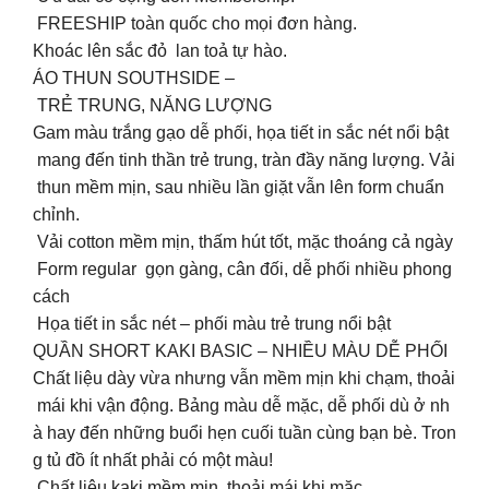
FREESHIP toàn quốc cho mọi đơn hàng.
Khoác lên sắc đỏ lan toả tự hào.
ÁO THUN SOUTHSIDE –
TRẺ TRUNG, NĂNG LƯỢNG
Gam màu trắng gạo dễ phối, họa tiết in sắc nét nổi bật
mang đến tinh thần trẻ trung, tràn đầy năng lượng. Vải
thun mềm mịn, sau nhiều lần giặt vẫn lên form chuẩn
chỉnh.
️ Vải cotton mềm mịn, thấm hút tốt, mặc thoáng cả ngày
️ Form regular gọn gàng, cân đối, dễ phối nhiều phong
cách
️ Họa tiết in sắc nét – phối màu trẻ trung nổi bật
QUẦN SHORT KAKI BASIC – NHIỀU MÀU DỄ PHỐI
Chất liệu dày vừa nhưng vẫn mềm mịn khi chạm, thoải
mái khi vận động. Bảng màu dễ mặc, dễ phối dù ở nh
à hay đến những buổi hẹn cuối tuần cùng bạn bè. Tron
g tủ đồ ít nhất phải có một màu!
️ Chất liệu kaki mềm mịn thoải mái khi mặc