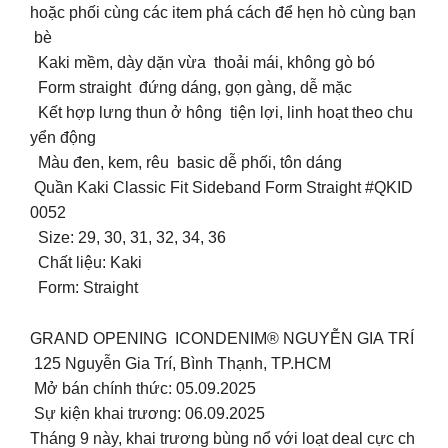
hoặc phối cùng các item phá cách để hẹn hò cùng bạn
bè
️ Kaki mềm, dày dặn vừa thoải mái, không gò bó
️ Form straight đứng dáng, gọn gàng, dễ mặc
️ Kết hợp lưng thun ở hông tiện lợi, linh hoạt theo chu
yển động
️ Màu đen, kem, rêu basic dễ phối, tôn dáng
Quần Kaki Classic Fit Sideband Form Straight #QKID
0052
️ Size: 29, 30, 31, 32, 34, 36
️ Chất liệu: Kaki
️ Form: Straight
GRAND OPENING ICONDENIM® NGUYỄN GIA TRÍ
125 Nguyễn Gia Trí, Bình Thạnh, TP.HCM
Mở bán chính thức: 05.09.2025
Sự kiện khai trương: 06.09.2025
Tháng 9 này, khai trương bùng nổ với loạt deal cực ch