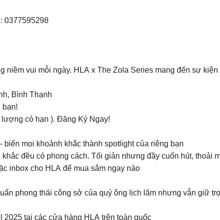
 : 0377595298
ởng niềm vui mỗi ngày. HLA x The Zola Series mang đến sự ki
nh, Bình Thạnh
 bạn!
 lượng có hạn ). Đăng Ký Ngay!
 biến mọi khoảnh khắc thành spotlight của riêng bạn
hắc đều có phong cách. Tối giản nhưng đầy cuốn hút, thoải 
ặc inbox cho HLA để mua sắm ngay nào
uẩn phong thái công sở của quý ông lịch lãm nhưng vẫn giữ trọ
2025 tại các cửa hàng HLA trên toàn quốc