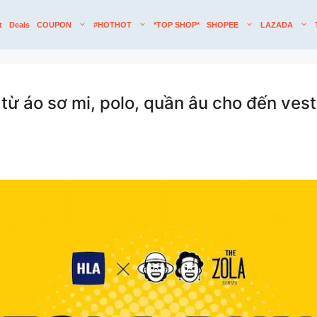
t
Deals
COUPON
#HOTHOT
*TOP SHOP*
SHOPEE
LAZADA
ừ áo sơ mi, polo, quần âu cho đến vest 