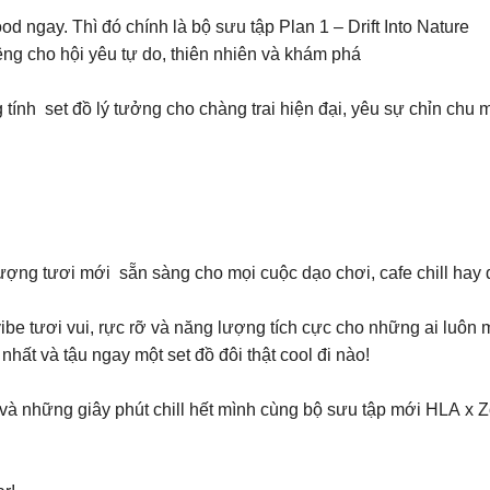
d ngay. Thì đó chính là bộ sưu tập Plan 1 – Drift Into Nature
iêng cho hội yêu tự do, thiên nhiên và khám phá
 tính set đồ lý tưởng cho chàng trai hiện đại, yêu sự chỉn chu
ợng tươi mới sẵn sàng cho mọi cuộc dạo chơi, cafe chill hay d
be tươi vui, rực rỡ và năng lượng tích cực cho những ai luôn m
nhất và tậu ngay một set đồ đôi thật cool đi nào!
và những giây phút chill hết mình cùng bộ sưu tập mới HLA x 