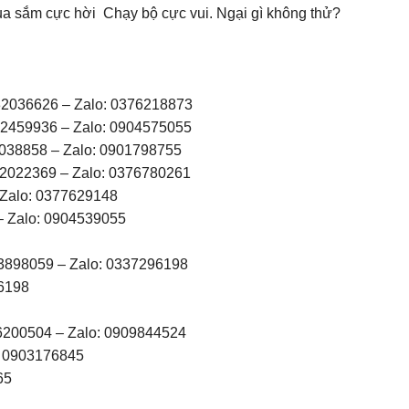
. Mua sắm cực hời Chạy bộ cực vui. Ngại gì không thử?
 32036626 – Zalo: 0376218873
 22459936 – Zalo: 0904575055
2038858 – Zalo: 0901798755
32022369 – Zalo: 0376780261
 Zalo: 0377629148
– Zalo: 0904539055
53898059 – Zalo: 0337296198
96198
36200504 – Zalo: 0909844524
: 0903176845
65