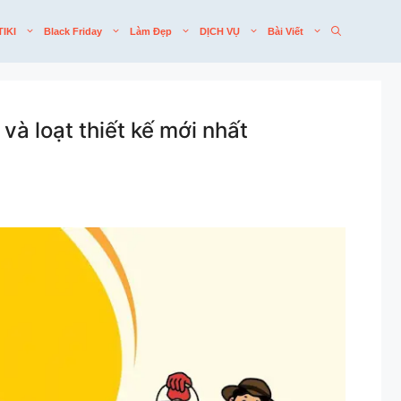
TIKI
Black Friday
Làm Đẹp
DỊCH VỤ
Bài Viết
và loạt thiết kế mới nhất