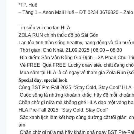
*TP. Huế
– Tầng 1 – Aeon Mall Huế – ĐT: 0234 3676820 – Zalo
Tin siêu vui cho fan HLA
ZOLA RUN chính thức đổ bộ Sài Gòn
Lan tỏa tinh thần sống healthy, năng động và tận hư
Thời gian: Chủ Nhật, 21.09.2025 | 06:00 – 08:30
Địa điểm: Sân Vận Động Gia Định – 2A Phan Chu Tri
Vé FREE Quà FREE Lucky draw siêu chất đang chờ
Mua sắm tại HLA là có ngay vé tham gia Zola Run (số
𝐒𝐩𝐞𝐜𝐢𝐚𝐥 𝐝𝐚𝐲, 𝐬𝐩𝐞𝐜𝐢𝐚𝐥 𝐥𝐨𝐨𝐤
Cùng BST Pre-Fall 2025 “Stay Cold, Stay Cool” HLA –
Cuộc sống là những khoảnh khắc hãy để mỗi khoảnh k
Chần chờ gì nữa mà không ghé HLA dạo một vòng ho
HLA Pre-Fall 2025 “Stay Cold, Stay Cool”
Sắc xanh lịch lãm kết hợp cùng đường cắt tối giản ch
àm
Chần chờ gì nữa mà hãy khám phá ngay BST Pre-Fall 