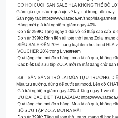
CƠ HỘI CUỐI SĂN SALE HLA KHÔNG THỂ BỎ LỠ
Giảm giá cực sâu + quà xịn về tay, chỉ trong hôm nay!
Săn ngay tại: https://www.lazada.vn/shop/hla-garment
Hàng mới giá trải nghiệm giảm ngay 40%
Đơn từ 299K: Tặng ngay 1 đôi vớ cổ thấp cao cấp điểm
Đơn từ 399K: Rinh liền túi tote thời trang Zola mang
SIÊU SALE ĐẾN 70% hàng loạt item hot trend HLA vớ
VOUCHER 20% trong Livestream
Quà tặng cho mọi đơn hàng mua là có quà, không cầ
Đặc biệt: Bộ sưu tập ZOLA mới ra mắt đang chờ bạn
8.8 – SẴN SÀNG TRỞ LẠI MÙA TỰU TRƯỜNG, D
Mùa tựu trường, đừng để outfit tụt mood. Lên đồ CH
️ Giá trải nghiệm giảm ngay 40% & tặng ngay 1 vớ cổ 
ƯU ĐÃI ĐẶC BIỆT TẠI LAZADA: https://www.lazada.v
Quà tặng cho mọi đơn hàng Mua là có quà, không cầ
BỘ SƯU TẬP ZOLA MỚI RA MẮT
Đơn từ 399K: Tặng túi tote thời trang mang đi học hay