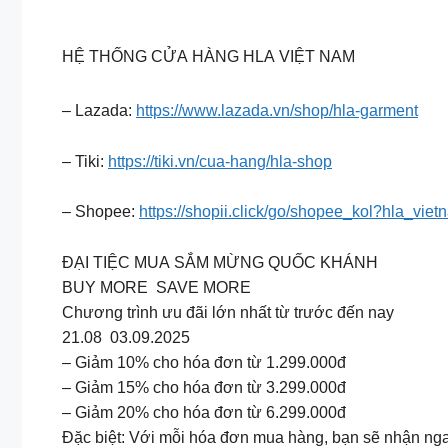
HỆ THỐNG CỬA HÀNG HLA VIỆT NAM
– Lazada:
https://www.lazada.vn/shop/hla-garment
– Tiki:
https://tiki.vn/cua-hang/hla-shop
– Shopee:
https://shopii.click/go/shopee_kol?hla_viet
ĐẠI TIỆC MUA SẮM MỪNG QUỐC KHÁNH
BUY MORE SAVE MORE
Chương trình ưu đãi lớn nhất từ trước đến nay
21.08 03.09.2025
– Giảm 10% cho hóa đơn từ 1.299.000đ
– Giảm 15% cho hóa đơn từ 3.299.000đ
– Giảm 20% cho hóa đơn từ 6.299.000đ
Đặc biệt: Với mỗi hóa đơn mua hàng, bạn sẽ nhận ngay