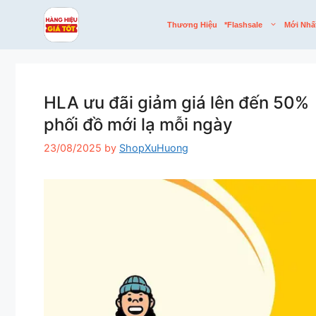
Skip
to
Thương Hiệu
*flashsale
Mới Nhấ
content
HLA ưu đãi giảm giá lên đến 50% t
phối đồ mới lạ mỗi ngày
23/08/2025
by
ShopXuHuong