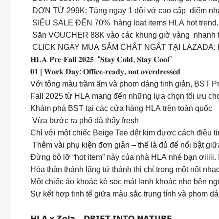
ĐƠN TỪ 299K: Tặng ngay 1 đôi vớ cao cấp điểm nhấn 
SIÊU SALE ĐẾN 70% hàng loạt items HLA hot trend, 
Săn VOUCHER 88K vào các khung giờ vàng nhanh ta
CLICK NGAY MUA SẮM CHẤT NGẤT TẠI LAZADA: http
𝐇𝐋𝐀 𝐏𝐫𝐞-𝐅𝐚𝐥𝐥 𝟐𝟎𝟐𝟓 “𝐒𝐭𝐚𝐲 𝐂𝐨𝐥𝐝, 𝐒𝐭𝐚𝐲 𝐂𝐨𝐨𝐥”
𝟎𝟏 | 𝐖𝐨𝐫𝐤 𝐃𝐚𝐲: 𝐎𝐟𝐟𝐢𝐜𝐞-𝐫𝐞𝐚𝐝𝐲, 𝐧𝐨𝐭 𝐨𝐯𝐞𝐫𝐝𝐫𝐞𝐬𝐬𝐞𝐝
Với tông màu trầm ấm và phom dáng tinh giản, BST Pr
Fall 2025 từ HLA mang đến những lựa chọn tối ưu cho n
Khám phá BST tại các cửa hàng HLA trên toàn quốc
Vừa bước ra phố đã thấy fresh
Chỉ với một chiếc Beige Tee dệt kim được cách điệu ti
Thêm vài phụ kiện đơn giản – thế là đủ để nổi bật giữ
Đừng bỏ lỡ “hot item” này của nhà HLA nhé bạn ơiiiii
Hóa thân thành lãng tử thành thị chỉ trong một nốt nhạc ️
Một chiếc áo khoác kẻ sọc mát lạnh khoác nhẹ bên ngo
Sự kết hợp tinh tế giữa màu sắc trung tính và phom dá
𝗛𝗟𝗔 𝘅 𝗭𝗼𝗹𝗮 – 𝗗𝗥𝗜𝗙𝗧 𝗜𝗡𝗧𝗢 𝗡𝗔𝗧𝗨𝗥𝗘