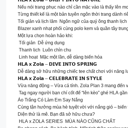
Nếu nói trang phục nào chỉ cần mặc vào là thấy lên moo
Từng thiết kế là một bản tuyên ngôn thời trang dành r
Tối giản và lịch lãm Ngôn ngữ của quý ông thanh lịch
Blazer xanh nhạt phối cùng polo kem và quần tây trung
Một lựa chọn hoàn hảo khi:
Tối giản Dễ ứng dụng
Thanh lịch Luôn chỉn chu
Linh hoạt Mặc một lần, dễ dàng biến hóa
𝗛𝗟𝗔 𝘅 𝗭𝗼𝗹𝗮 – 𝗗𝗜𝗩𝗘 𝗜𝗡𝗧𝗢 𝗦𝗣𝗥𝗜𝗡𝗚
Dễ dàng sở hữu những chiếc tee chất chơi với năng lư
𝗛𝗟𝗔 𝘅 𝗭𝗼𝗹𝗮 – 𝗖𝗘𝗟𝗘𝗕𝗥𝗔𝗧𝗘 𝗜𝗡 𝗦𝗧𝗬𝗟𝗘
Vừa năng động – Vừa cá tính. Zola Plan 3 mang đến vi
‍️ Tag ngay người bạn chí cốt để “lên kèo” ghé HLA gần 
Áo Trắng Có Làm Em Say Nắng ️
Cùng tận hưởng mùa hè tuyệt vời với nắng gió – biển 
Diện thử là mê. Bạn đã sở hữu chưa?
HLA x ZOLA SERIES MÙA NÀO CŨNG CHẤT