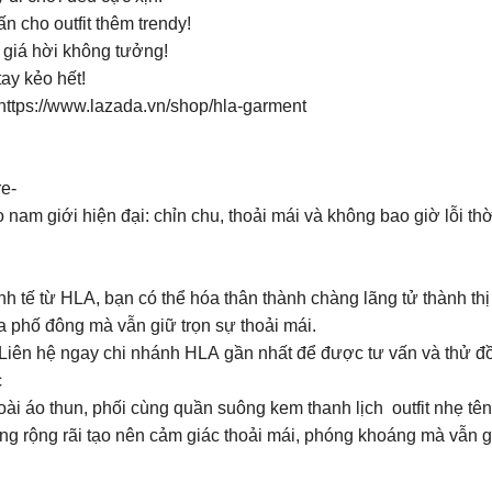
cho outfit thêm trendy!
giá hời không tưởng!
y kẻo hết!
s://www.lazada.vn/shop/hla-garment
e-
am giới hiện đại: chỉn chu, thoải mái và không bao giờ lỗi th
nh tế từ HLA, bạn có thể hóa thân thành chàng lãng tử thành th
a phố đông mà vẫn giữ trọn sự thoải mái.
. Liên hệ ngay chi nhánh HLA gần nhất để được tư vấn và thử đ
️
ài áo thun, phối cùng quần suông kem thanh lịch outfit nhẹ t
ng rộng rãi tạo nên cảm giác thoải mái, phóng khoáng mà vẫn g