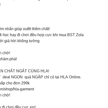
!
 nhấn giúp outfit thêm chất!
 đi học hay đi chơi đều hợp cực khi mua BST Zola
i giá hời không tưởng
n chờ!
 khám phá!
IỆN CHẤT NGẤT CÙNG HLA!
ẤT deal NGON quà NGẬP chỉ có tại HLA Online.
thấp cho đơn 299k
n/shop/hla-garment
n chờ!
 đi chơi đều cực xịn!