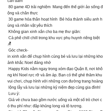
can đảm
80 game 4D trải nghiệm Mang đến thế giới ảo sống đ
ộng và chân thực
30 game hóa thân hoạt hình Bé hóa thành siêu anh h
ùng và nhân vật yêu thích ‍️
Không gian xinh xắn cho ba mẹ thư giãn:
Cà phê chill chill trong khu vực phụ huynh riêng biệt
🪑
Góc check-
in xinh xắn để chụp hình cùng bé và lưu lại những kho
ảnh khắc Noel đáng nhớ ️
Happy Kids nằm ngay trong xóm đạo Quận 8, nơi khô
ng khí Noel rực rỡ và ấm áp. Bạn có thể ghé thăm khu
vui chơi, chụp hình với những con đường trang hoàng
lộng lẫy và lưu lại những kỷ niệm đẹp cùng gia đình!
Lưu ý:
️ Giá vé chưa bao gồm nước uống và một số trò chơi c
ó thu phí như: đập khủng long và tô tượng.