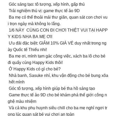
Góc sáng tạo: tô tượng, xếp hình, gấp thú
️ Trải nghiệm thú vị: game thực tế ảo 9D
‍️ Ba mẹ có thể thoải mái thư giãn, quan sát con chơi vu
i trọn ngày mà không lo lắng.
1/6 NÀY CÙNG CON ĐI CHƠI THIỆT VUI TẠI HAPP
Y KIDS NHA BA MẸ ƠI!
Ưu đãi đặc biệt: GIẢM 10% GIÁ VÉ duy nhất trong ng
ày Quốc tế Thiếu nhi!
Ba mẹ ơi, mình tạm gác công việc, xách ba lô cho bé
đi quẩy cùng Happy Kids thôi!
Ở Happy Kids có gì cho bé?
‍️ Nhà banh, Sasuke nhí, khu vận động cho bé bung xõa
hết mình
Góc tô tượng, xếp hình giúp bé tha hồ sáng tạo
️ Game thực tế ảo 9D cho bé khám phá thế giới công n
ghệ màu nhiệm
Và cả khu phụ huynh siêu chill cho ba mẹ nghỉ ngơi tr
ong lúc quan sát bé vui chơi an toàn