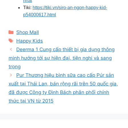
nhat
Tiki:
https://tiki.vn/siro-an-ngon-happy-kid-
p54000617.html
Categories
Shop Mall
Tags
Happy Kids
Deerma 1 Cung cấp thiết bị gia dụng thông
minh hướng tới sự hiện đại, tiện nghi và sang
trọng
Pur Thương hiệu bình sữa cao cấp Púr sản
xuất tại Thái Lan, bán rộng rãi trên 50 quốc gia,
đã được Công ty Đình Bách phân phối chính
thức tại VN từ 2015