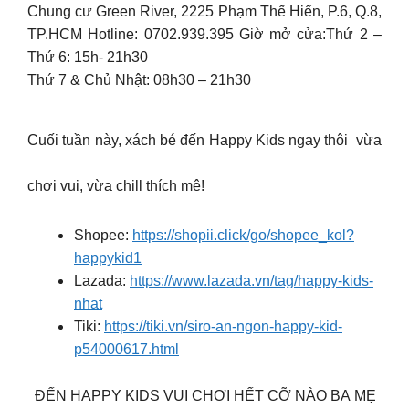
Chung cư Green River, 2225 Phạm Thế Hiển, P.6, Q.8,
TP.HCM Hotline: 0702.939.395 Giờ mở cửa:Thứ 2 –
Thứ 6: 15h- 21h30
Thứ 7 & Chủ Nhật: 08h30 – 21h30
Cuối tuần này, xách bé đến Happy Kids ngay thôi vừa
chơi vui, vừa chill thích mê!
Shopee:
https://shopii.click/go/shopee_kol?
happykid1
Lazada:
https://www.lazada.vn/tag/happy-kids-
nhat
Tiki:
https://tiki.vn/siro-an-ngon-happy-kid-
p54000617.html
ĐẾN HAPPY KIDS VUI CHƠI HẾT CỠ NÀO BA MẸ