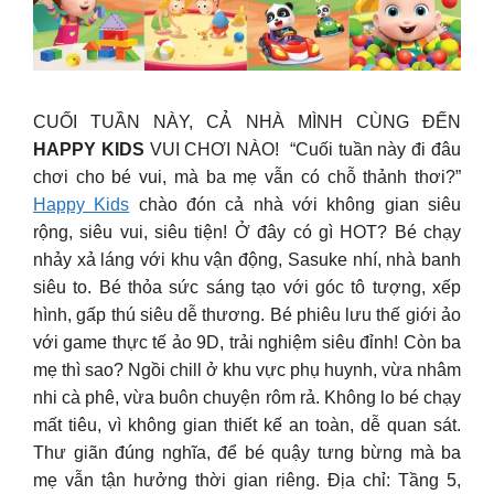
CUỐI TUẦN NÀY, CẢ NHÀ MÌNH CÙNG ĐẾN
HAPPY KIDS
VUI CHƠI NÀO! “Cuối tuần này đi đâu
chơi cho bé vui, mà ba mẹ vẫn có chỗ thảnh thơi?”
Happy Kids
chào đón cả nhà với không gian siêu
rộng, siêu vui, siêu tiện! Ở đây có gì HOT?‍️ Bé chạy
nhảy xả láng với khu vận động, Sasuke nhí, nhà banh
siêu to. Bé thỏa sức sáng tạo với góc tô tượng, xếp
hình, gấp thú siêu dễ thương. Bé phiêu lưu thế giới ảo
với game thực tế ảo 9D, trải nghiệm siêu đỉnh!‍️ Còn ba
mẹ thì sao? Ngồi chill ở khu vực phụ huynh, vừa nhâm
nhi cà phê, vừa buôn chuyện rôm rả. Không lo bé chạy
mất tiêu, vì không gian thiết kế an toàn, dễ quan sát.
Thư giãn đúng nghĩa, để bé quậy tưng bừng mà ba
mẹ vẫn tận hưởng thời gian riêng. Địa chỉ: Tầng 5,