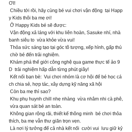
ƠI!
Chiều tới rồi, hãy cùng bé vui chơi vận động tại Happ
y Kids thôi ba mẹ ơi!
Ở Happy Kids bé sẽ được:
‍️ Vận động xả láng với khu liên hoàn, Sasuke nhí, nhà
banh siêu to vừa khỏe vừa vui!
Thỏa sức sáng tạo tại góc tô tượng, xếp hình, gấp thú
chờ bé đến trải nghiệm.
Khám phá thế giới công nghệ qua game thực tế ảo 9
D trải nghiệm hấp dẫn từng phút giây!
‍️ Kết nối bạn bè: Vui chơi nhóm là cơ hội để bé học cá
ch chia sẻ, hợp tác, xây dựng kỹ năng xã hội
‍️ Còn ba mẹ thì sao?
Khu phụ huynh chill nhẹ nhàng vừa nhâm nhi cà phê,
vừa quan sát bé an toàn.
Không gian rộng rãi, thiết kế thông minh bé chơi thỏa
thích, ba mẹ vẫn thư giãn trọn vẹn.
Là nơi lý tưởng để cả nhà kết nối cười vui lưu giữ kỷ