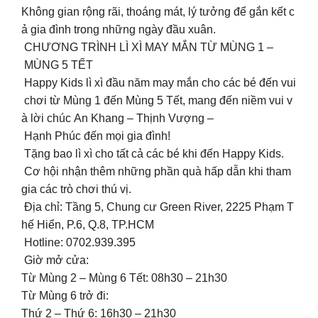
Không gian rộng rãi, thoáng mát, lý tưởng để gắn kết c
ả gia đình trong những ngày đầu xuân. ‍‍‍
CHƯƠNG TRÌNH LÌ XÌ MAY MẮN TỪ MÙNG 1 –
MÙNG 5 TẾT
Happy Kids lì xì đầu năm may mắn cho các bé đến vui
chơi từ Mùng 1 đến Mùng 5 Tết, mang đến niềm vui v
à lời chúc An Khang – Thịnh Vượng –
Hạnh Phúc đến mọi gia đình!
Tặng bao lì xì cho tất cả các bé khi đến Happy Kids.
Cơ hội nhận thêm những phần quà hấp dẫn khi tham
gia các trò chơi thú vị.
Địa chỉ: Tầng 5, Chung cư Green River, 2225 Phạm T
hế Hiển, P.6, Q.8, TP.HCM
Hotline: 0702.939.395
Giờ mở cửa:
Từ Mùng 2 – Mùng 6 Tết: 08h30 – 21h30
Từ Mùng 6 trở đi:
Thứ 2 – Thứ 6: 16h30 – 21h30