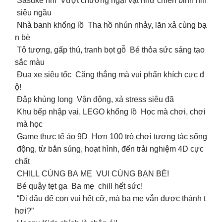
‍️ Sasuke nhí Vượt chướng ngại vật như chiến binh nhí
siêu ngầu
Nhà banh khổng lồ Tha hồ nhún nhảy, lăn xả cùng bạ
n bè
Tô tượng, gấp thú, tranh bọt gỗ Bé thỏa sức sáng tạo
sắc màu
️ Đua xe siêu tốc Căng thẳng mà vui phấn khích cực đ
ộ!
Đập khủng long Vận động, xả stress siêu đã
Khu bếp nhập vai, LEGO khổng lồ Học mà chơi, chơi
mà học
️ Game thực tế ảo 9D Hơn 100 trò chơi tương tác sống
động, từ bắn súng, hoạt hình, đến trải nghiệm 4D cực
chất
CHILL CÙNG BA MẸ VUI CÙNG BẠN BÈ!
Bé quậy tẹt ga Ba mẹ chill hết sức!
“Đi đâu để con vui hết cỡ, mà ba mẹ vẫn được thảnh t
hơi?”