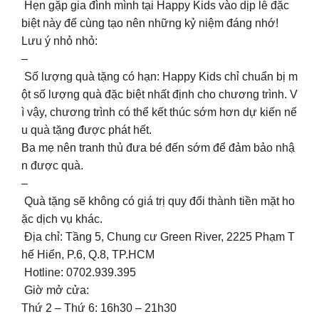
Hẹn gặp gia đình mình tại Happy Kids vào dịp lễ đặc
biệt này để cùng tạo nên những kỷ niệm đáng nhớ! ️
Lưu ý nhỏ nhỏ:
–
Số lượng quà tặng có hạn: Happy Kids chỉ chuẩn bị m
ột số lượng quà đặc biệt nhất định cho chương trình. V
ì vậy, chương trình có thể kết thúc sớm hơn dự kiến nế
u quà tặng được phát hết.
Ba mẹ nên tranh thủ đưa bé đến sớm để đảm bảo nhậ
n được quà.
–
Quà tặng sẽ không có giá trị quy đổi thành tiền mặt ho
ặc dịch vụ khác.
Địa chỉ: Tầng 5, Chung cư Green River, 2225 Phạm T
hế Hiển, P.6, Q.8, TP.HCM
Hotline: 0702.939.395
Giờ mở cửa:
Thứ 2 – Thứ 6: 16h30 – 21h30