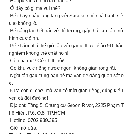
Happy Kids chính là chân ái!
Ở đây có gì mà vui thế?
‍️ Bé chạy nhảy tung tăng với Sasuke nhí, nhà banh siê
u to khổng lồ.
Bé sáng tạo hết nấc với tô tượng, gấp thú, lắp ráp mô
hình cực đỉnh.
Bé khám phá thế giới ảo với game thực tế ảo 9D, trải
nghiệm không thể chất hơn!
‍️ Còn ba mẹ? Cứ chill thôi!
Có khu vực riêng nước ngon, không gian rộng rãi.
Ngồi tán gẫu cùng bạn bè mà vẫn dễ dàng quan sát b
é.
Đưa con đi chơi mà vẫn có thời gian riêng, đúng kiểu
vẹn cả đôi đường!
Địa chỉ: Tầng 5, Chung cư Green River, 2225 Phạm T
hế Hiển, P.6, Q.8, TP.HCM
Hotline: 0702.939.395
Giờ mở cửa: