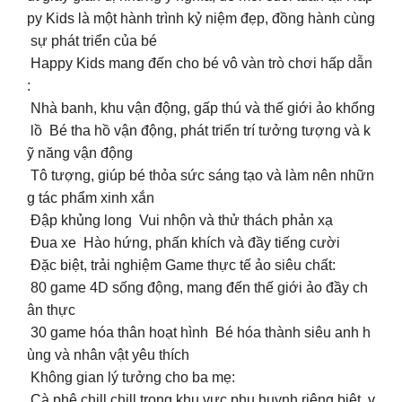
py Kids là một hành trình kỷ niệm đẹp, đồng hành cùng
sự phát triển của bé ️
Happy Kids mang đến cho bé vô vàn trò chơi hấp dẫn
:
Nhà banh, khu vận động, gấp thú và thế giới ảo khổng
lồ Bé tha hồ vận động, phát triển trí tưởng tượng và k
ỹ năng vận động
Tô tượng, giúp bé thỏa sức sáng tạo và làm nên nhữn
g tác phẩm xinh xắn ‍
Đập khủng long Vui nhộn và thử thách phản xạ
️ Đua xe Hào hứng, phấn khích và đầy tiếng cười
Đặc biệt, trải nghiệm Game thực tế ảo siêu chất:
80 game 4D sống động, mang đến thế giới ảo đầy ch
ân thực
30 game hóa thân hoạt hình Bé hóa thành siêu anh h
ùng và nhân vật yêu thích ‍️
Không gian lý tưởng cho ba mẹ:
Cà phê chill chill trong khu vực phụ huynh riêng biệt, v