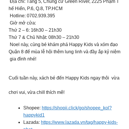
Địa chỉ: Tầng 5, Chung cư Green River, 2225 Phạm T
hế Hiển, P.6, Q.8, TP.HCM
Hotline: 0702.939.395
Giờ mở cửa:
Thứ 2 – 6: 16h30 – 21h30
Thứ 7 & Chủ Nhật: 08h30 – 21h30
Noel này, cùng bé khám phá Happy Kids và xóm đạo
Quận 8 để mùa lễ hội thêm lung linh và đầy ắp kỷ niệm
gia đình nhé! ️
Cuối tuần này, xách bé đến Happy Kids ngay thôi vừa
chơi vui, vừa chill thích mê!
Shopee:
https://shopii.click/go/shopee_kol?
happykid1
Lazada:
https://www.lazada.vn/tag/happy-kids-