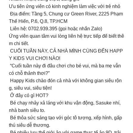
Ưu tiên ứng viên có kinh nghiệm làm việc với trẻ nhỏ
Địa điểm: Tầng 5, Chung cư Green River, 2225 Phạm
Thế Hiển, P.6, Q.8, TP.HCM
Liên hệ: 0702.939.395 (gọi hoặc nhắn Zalo)
Ứng viên quan tâm vui lòng liên hệ trực tiếp để biết thê
m chi tiết.
CUỐI TUẦN NÀY, CẢ NHÀ MÌNH CÙNG ĐẾN HAPP
Y KIDS VUI CHƠI NÀO!
“Cuối tuần này đi đâu chơi cho bé vui, mà ba mẹ vẫn
có chỗ thảnh thơi?”
Happy Kids chào đón cả nhà với không gian siêu rộn
g, siêu vui, siêu tiện!
Ở đây có gì HOT?
‍️ Bé chạy nhảy xả láng với khu vận động, Sasuke nhí,
nhà banh siêu to.
Bé thỏa sức sáng tạo với góc tô tượng, xếp hình, gấp
thú siêu dễ thương.
Bé phiêu lưu thế giới ảo với game thực tế ảo 9D, trải