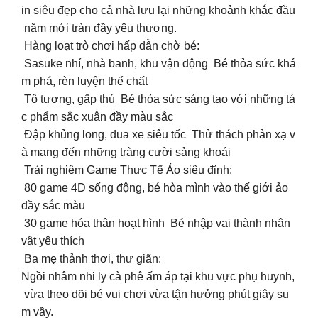
in siêu đẹp cho cả nhà lưu lại những khoảnh khắc đầu
năm mới tràn đầy yêu thương.
Hàng loạt trò chơi hấp dẫn chờ bé:
‍️ Sasuke nhí, nhà banh, khu vận động Bé thỏa sức khá
m phá, rèn luyện thể chất
Tô tượng, gấp thú Bé thỏa sức sáng tạo với những tá
c phẩm sắc xuân đầy màu sắc ️
Đập khủng long, đua xe siêu tốc Thử thách phản xạ v
à mang đến những tràng cười sảng khoái
Trải nghiệm Game Thực Tế Ảo siêu đỉnh:
80 game 4D sống động, bé hòa mình vào thế giới ảo
đầy sắc màu
30 game hóa thân hoạt hình Bé nhập vai thành nhân
vật yêu thích ‍️
Ba mẹ thảnh thơi, thư giãn:
Ngồi nhâm nhi ly cà phê ấm áp tại khu vực phụ huynh,
vừa theo dõi bé vui chơi vừa tận hưởng phút giây su
m vầy.