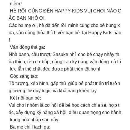
niệm !
HÈ RỒI CÙNG ĐẾN HAPPY KIDS VUI CHƠI NÀO C
ÁC BẠN NHỎ ƠI!
Các ba mẹ ơi, hè đã đến rồi mình cùng cho bé bung x
õa, vận động thỏa thích với bạn bè tại Happy Kids nào
!
‍️ Vận động thả ga:
Nhà banh, cầu trượt, Sasuke nhí cho bé chạy nhảy th
ỏa thích, rèn cơ bắp, nâng cao kỹ năng vận động cả trí
lực lẫn thể chất đều được phát triển tốt hơn!
Góc sáng tạo:
Tô tượng, xếp hình, gấp thú giúp bé phát triển trí tưởn
g tượng, tư duy logic và khả năng khéo tay.
‍️ Kết nối bạn bè:
Vui chơi nhóm là cơ hội để bé học cách chia sẻ, hợp t
ác, xây dựng kỹ năng xã hội điều quan trọng cho hành
trang hòa nhập sau này!
Ba mẹ chill tạch ga: