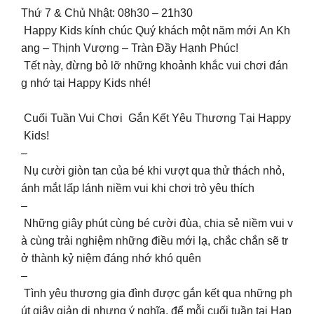
Thứ 7 & Chủ Nhật: 08h30 – 21h30
Happy Kids kính chúc Quý khách một năm mới An Kh
ang – Thịnh Vượng – Tràn Đầy Hạnh Phúc!
Tết này, đừng bỏ lỡ những khoảnh khắc vui chơi đán
g nhớ tại Happy Kids nhé!
Cuối Tuần Vui Chơi Gắn Kết Yêu Thương Tại Happy
Kids!
–
Nụ cười giòn tan của bé khi vượt qua thử thách nhỏ,
ánh mắt lấp lánh niềm vui khi chơi trò yêu thích
–
Những giây phút cùng bé cười đùa, chia sẻ niềm vui v
à cùng trải nghiệm những điều mới lạ, chắc chắn sẽ tr
ở thành kỷ niệm đáng nhớ khó quên
–
Tình yêu thương gia đình được gắn kết qua những ph
út giây giản dị nhưng ý nghĩa, để mỗi cuối tuần tại Hap