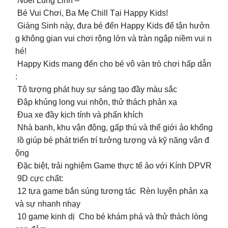
Noel Lung Linh –
Bé Vui Chơi, Ba Mẹ Chill Tại Happy Kids!
Giáng Sinh này, đưa bé đến Happy Kids để tận hưởn
g không gian vui chơi rộng lớn và tràn ngập niềm vui n
hé! ️
Happy Kids mang đến cho bé vô vàn trò chơi hấp dẫn
:
Tô tượng phát huy sự sáng tạo đầy màu sắc ‍
Đập khủng long vui nhộn, thử thách phản xạ
️ Đua xe đầy kịch tính và phấn khích
Nhà banh, khu vận động, gấp thú và thế giới ảo khổng
lồ giúp bé phát triển trí tưởng tượng và kỹ năng vận đ
ộng
Đặc biệt, trải nghiệm Game thực tế ảo với Kính DPVR
9D cực chất:
12 tựa game bắn súng tương tác Rèn luyện phản xạ
và sự nhanh nhạy
10 game kinh dị Cho bé khám phá và thử thách lòng