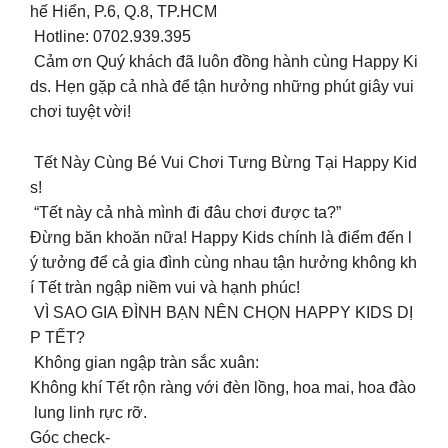
hế Hiển, P.6, Q.8, TP.HCM
Hotline: 0702.939.395
Cảm ơn Quý khách đã luôn đồng hành cùng Happy Ki
ds. Hẹn gặp cả nhà để tận hưởng những phút giây vui
chơi tuyệt vời!
Tết Này Cùng Bé Vui Chơi Tưng Bừng Tại Happy Kid
s!
“Tết này cả nhà mình đi đâu chơi được ta?”
Đừng băn khoăn nữa! Happy Kids chính là điểm đến l
ý tưởng để cả gia đình cùng nhau tận hưởng không kh
í Tết tràn ngập niềm vui và hạnh phúc! ️
VÌ SAO GIA ĐÌNH BẠN NÊN CHỌN HAPPY KIDS DỊ
P TẾT?
Không gian ngập tràn sắc xuân:
Không khí Tết rộn ràng với đèn lồng, hoa mai, hoa đào
lung linh rực rỡ.
Góc check-