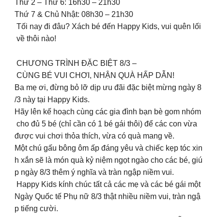
Thứ 2 – Thứ 6: 16h30 – 21h30
Thứ 7 & Chủ Nhật: 08h30 – 21h30
Tối nay đi đâu? Xách bé đến Happy Kids, vui quên lối
về thôi nào!
CHƯƠNG TRÌNH ĐẶC BIỆT 8/3 –
CÙNG BÉ VUI CHƠI, NHẬN QUÀ HẤP DẪN!
Ba mẹ ơi, đừng bỏ lỡ dịp ưu đãi đặc biệt mừng ngày 8
/3 này tại Happy Kids.
Hãy lên kế hoạch cùng các gia đình bạn bè gom nhóm
cho đủ 5 bé (chỉ cần có 1 bé gái thôi) để các con vừa
được vui chơi thỏa thích, vừa có quà mang về.
Một chú gấu bông ôm ấp đáng yêu và chiếc kẹp tóc xin
h xắn sẽ là món quà kỷ niệm ngọt ngào cho các bé, giú
p ngày 8/3 thêm ý nghĩa và tràn ngập niềm vui.
Happy Kids kính chúc tất cả các mẹ và các bé gái một
Ngày Quốc tế Phụ nữ 8/3 thật nhiều niềm vui, tràn ngậ
p tiếng cười.