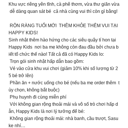
Khu vực riêng yên tĩnh, cà phê thơm, vừa thư giãn vừa
dễ dàng quan sát bé cả nhà cùng vui thì còn gì bằng!
RỘN RÀNG TUỔI MỚI THÊM KHỎE THÊM VUI TẠI
HAPPY KIDS!
Sinh nhật thêm hào hứng cho các siêu quậy tí hon tại
Happy Kids nơi ba mẹ không còn đau đầu bởi chưa b
iết tổ chức thế nào! Tất cả đã có Happy Kids lo:
Trọn gói sinh nhật hấp dẫn bao gồm:
Vé vào cửa khu vui chơi (giảm 10% khi số lượng từ 2
5 bé trở lên)
Phần ăn + nước uống cho bé (nếu ba mẹ order thêm t
ùy chọn, không bắt buộc)
Phụ huynh đi cùng miễn phí
Với không gian rộng thoải mái và vô số trò chơi hấp d
ẫn, Happy Kids là nơi lý tưởng để bé:
‍️ Không gian rộng thoải mái: nhà banh, cầu trượt, Sasu
ke nhí…