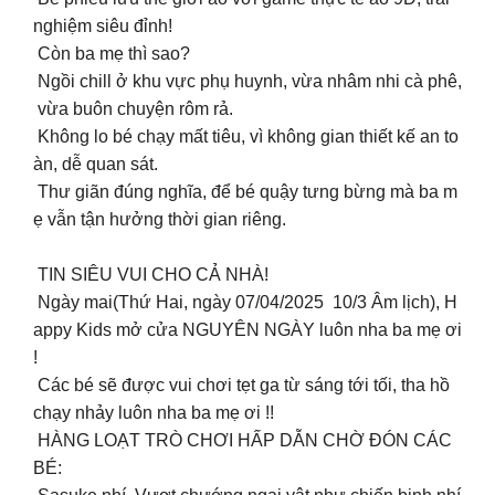
nghiệm siêu đỉnh!
‍️ Còn ba mẹ thì sao?
Ngồi chill ở khu vực phụ huynh, vừa nhâm nhi cà phê,
vừa buôn chuyện rôm rả.
Không lo bé chạy mất tiêu, vì không gian thiết kế an to
àn, dễ quan sát.
Thư giãn đúng nghĩa, để bé quậy tưng bừng mà ba m
ẹ vẫn tận hưởng thời gian riêng.
TIN SIÊU VUI CHO CẢ NHÀ!
Ngày mai(Thứ Hai, ngày 07/04/2025 10/3 Âm lịch), H
appy Kids mở cửa NGUYÊN NGÀY luôn nha ba mẹ ơi
!
Các bé sẽ được vui chơi tẹt ga từ sáng tới tối, tha hồ
chạy nhảy luôn nha ba mẹ ơi !! ️
HÀNG LOẠT TRÒ CHƠI HẤP DẪN CHỜ ĐÓN CÁC
BÉ: