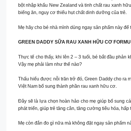
bột nhập khẩu New Zealand và tinh chất rau xanh hữu c
biếng ăn, nguy cơ thiếu hụt chất dinh dưỡng của trẻ.
Mẹ hãy cho bé nhà mình dùng ngay sản phẩm này để t
GREEN DADDY SỮA RAU XANH HỮU CƠ FORMULA
Thực tế cho thấy, khi lên 2 – 3 tuổi, bé bắt đầu phả
Vậy mẹ phải làm như thế nào?
Thấu hiểu được nỗi trăn trở đó, Green Daddy cho ra 
Việt Nam bổ sung thành phần rau xanh hữu cơ.
Đây sẽ là lựa chọn hoàn hảo cho mẹ giúp bổ sung cá
phát triển, giúp trẻ tăng cân, tăng cường tiêu hóa, hấp
Mẹ còn đắn đo gì nữa mà không đặt ngay sản phẩm n