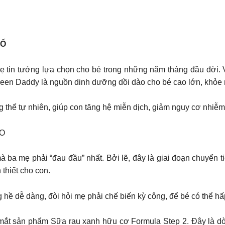
BỐ
tin tưởng lựa chọn cho bé trong những năm tháng đầu đời. Vớ
 Green Daddy là nguồn dinh dưỡng dồi dào cho bé cao lớn, khỏe
hể tự nhiên, giúp con tăng hệ miễn dịch, giảm nguy cơ nhiễm k
LO
 ba mẹ phải “đau đầu” nhất. Bởi lẽ, đây là giai đoạn chuyển ti
thiết cho con.
hề dễ dàng, đòi hỏi mẹ phải chế biến kỳ công, để bé có thể hấp
a mắt sản phẩm Sữa rau xanh hữu cơ Formula Step 2. Đây là d