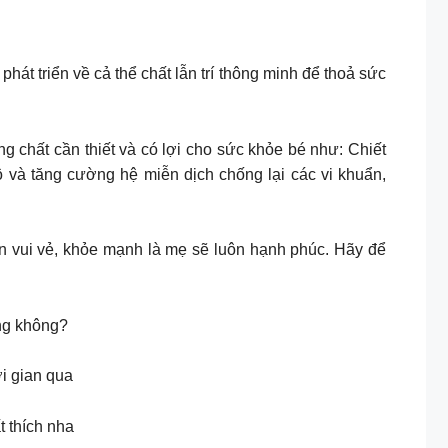
hát triển về cả thể chất lẫn trí thông minh để thoả sức
hất cần thiết và có lợi cho sức khỏe bé như: Chiết
bộ và tăng cường hệ miễn dịch chống lại các vi khuẩn,
ôn vui vẻ, khỏe mạnh là mẹ sẽ luôn hạnh phúc. Hãy để
ng không?
ời gian qua
t thích nha