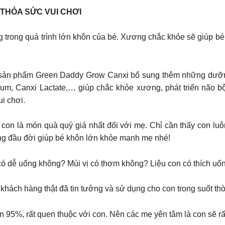
THỎA SỨC VUI CHƠI
 trong quá trình lớn khôn của bé. Xương chắc khỏe sẽ giúp bé p
sản phẩm Green Daddy Grow Canxi bổ sung thêm những dưỡng c
ctium, Canxi Lactate,… giúp chắc khỏe xương, phát triển não 
ui chơi.
con là món quà quý giá nhất đối với mẹ. Chỉ cần thấy con lu
g đầu đời giúp bé khôn lớn khỏe mạnh mẹ nhé!
ó dễ uống không? Mùi vị có thơm không? Liệu con có thích uố
 khách hàng thật đã tin tưởng và sử dụng cho con trong suốt th
 95%, rất quen thuộc với con. Nên các mẹ yên tâm là con sẽ rấ