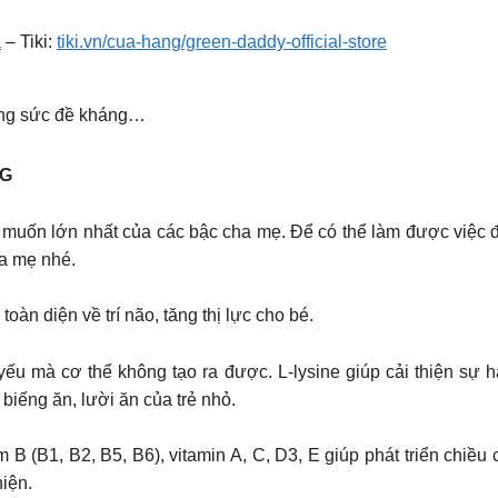
a
– Tiki:
tiki.vn/cua-hang/green-daddy-official-store
ờng sức đề kháng…
NG
muốn lớn nhất của các bậc cha mẹ. Để có thể làm được việc 
a mẹ nhé.
àn diện về trí não, tăng thị lực cho bé.
yếu mà cơ thể không tạo ra được. L-lysine giúp cải thiện sự 
g biếng ăn, lười ăn của trẻ nhỏ.
óm B (B1, B2, B5, B6), vitamin A, C, D3, E giúp phát triển chiều
hiện.