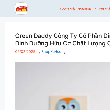
Skip
to
Thương Hiệu
*flashsale
Mới Nhấ
content
Green Daddy Công Ty Cổ Phần Di
Dinh Dưỡng Hữu Cơ Chất Lượng 
05/02/2025
by
ShopXuHuong