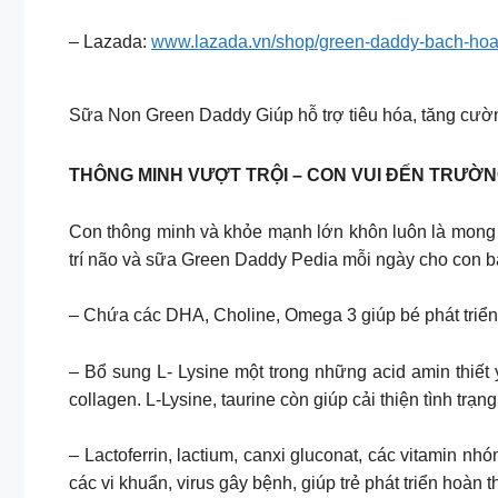
– Lazada:
www.lazada.vn/shop/green-daddy-bach-ho
Sữa Non Green Daddy Giúp hỗ trợ tiêu hóa, tăng cư
THÔNG MINH VƯỢT TRỘI – CON VUI ĐẾN TRƯỜ
Con thông minh và khỏe mạnh lớn khôn luôn là mong 
trí não và sữa Green Daddy Pedia mỗi ngày cho con b
– Chứa các DHA, Choline, Omega 3 giúp bé phát triển to
– Bổ sung L- Lysine một trong những acid amin thiết 
collagen. L-Lysine, taurine còn giúp cải thiện tình trạn
– Lactoferrin, lactium, canxi gluconat, các vitamin nh
các vi khuẩn, virus gây bệnh, giúp trẻ phát triển hoàn t