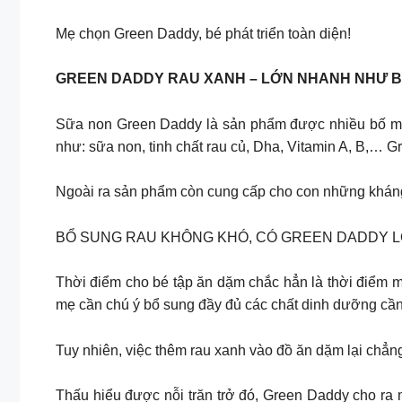
Mẹ chọn Green Daddy, bé phát triển toàn diện!
GREEN DADDY RAU XANH – LỚN NHANH NHƯ 
Sữa non Green Daddy là sản phẩm được nhiều bố mẹ 
như: sữa non, tinh chất rau củ, Dha, Vitamin A, B,…
Ngoài ra sản phẩm còn cung cấp cho con những kháng t
BỔ SUNG RAU KHÔNG KHÓ, CÓ GREEN DADDY 
Thời điểm cho bé tập ăn dặm chắc hẳn là thời điểm mà
mẹ cần chú ý bổ sung đầy đủ các chất dinh dưỡng cần 
Tuy nhiên, việc thêm rau xanh vào đồ ăn dặm lại chẳng 
Thấu hiểu được nỗi trăn trở đó, Green Daddy cho r