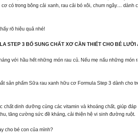
ơ có trong bông cải xanh, rau cải bó xôi, chum ngây… dành cho t
hấy rõ hiệu quả nhé!
 STEP 3 BỔ SUNG CHẤT XƠ CẦN THIẾT CHO BÉ LƯỜI 
n kháng với hầu hết những món rau củ. Nếu mẹ nấu những món r
mắt sản phẩm Sữa rau xanh hữu cơ Formula Step 3 dành cho trẻ 
c chất dinh dưỡng cùng các vitamin và khoáng chất, giúp đáp 
 thu, tăng cường sức đề kháng, cải thiện hệ vi sinh đường ruột.
ày cho bé con của mình?