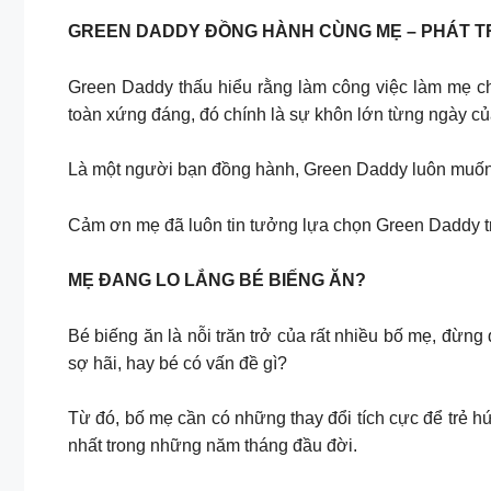
GREEN DADDY ĐỒNG HÀNH CÙNG MẸ – PHÁT T
Green Daddy thấu hiểu rằng làm công việc làm mẹ c
toàn xứng đáng, đó chính là sự khôn lớn từng ngày củ
Là một người bạn đồng hành, Green Daddy luôn muốn c
Cảm ơn mẹ đã luôn tin tưởng lựa chọn Green Daddy tr
MẸ ĐANG LO LẮNG BÉ BIẾNG ĂN?
Bé biếng ăn là nỗi trăn trở của rất nhiều bố mẹ, đừng
sợ hãi, hay bé có vấn đề gì?
Từ đó, bố mẹ cần có những thay đổi tích cực để trẻ hứ
nhất trong những năm tháng đầu đời.