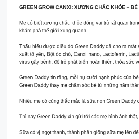
GREEN GROW CANXI: XƯƠNG CHẮC KHỎE – BÉ 
Mẹ có biết xương chắc khỏe đóng vai trò rất quan trọng
khám phá thế giới xung quanh.
Thấu hiểu được điều đó Green Daddy đã cho ra mắt 
xuất tổ yến, Bột óc chó, Canxi nano, Lactoferrin, La
virus gây bệnh, để trẻ phát triển hoàn thiện, thỏa sức v
Green Daddy tin rằng, mỗi nụ cười hạnh phúc của bé 
Green Daddy thay mẹ chăm sóc bé từ những năm thán
Nhiều mẹ có cùng thắc mắc là sữa non Green Daddy c
Thì nay Green Daddy xin gửi tới các mẹ hình ảnh thật,
Sữa có vị ngọt thanh, thành phần giống sữa mẹ lên đến