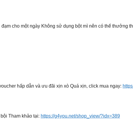
g đạm cho một ngày Không sử dụng bột mì nên có thể thưởng th
ucher hấp dẫn và ưu đãi xịn xò Quá xịn, click mua ngay:
http
 bội Tham khảo tại:
https://g4you.net/shop_view/?idx=389