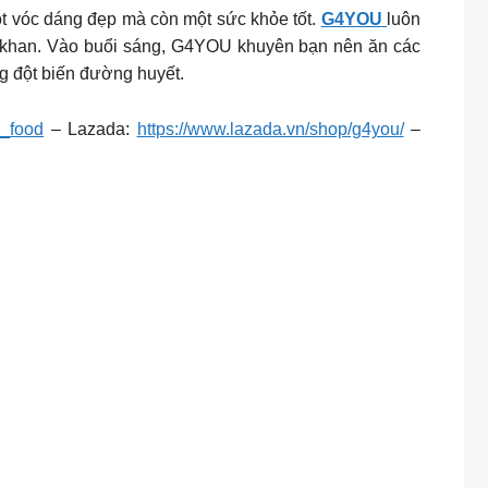
ột vóc dáng đẹp mà còn một sức khỏe tốt.
G4YOU
luôn
 khan.
Vào buổi sáng, G4YOU khuyên bạn nên ăn các
ng đột biến đường huyết.
u_food
– Lazada:
https://www.lazada.vn/shop/g4you/
–