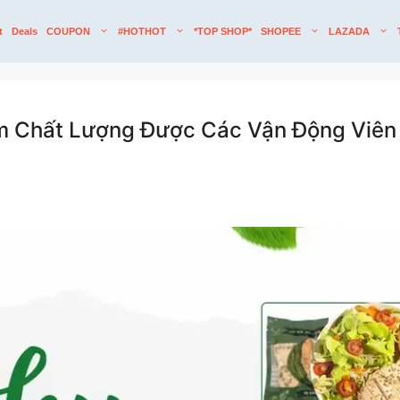
t
Deals
COUPON
#HOTHOT
*TOP SHOP*
SHOPEE
LAZADA
m Chất Lượng Được Các Vận Động Viên 