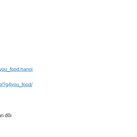
4you_food.hanoi
kol?g4you_food/
ân đôi