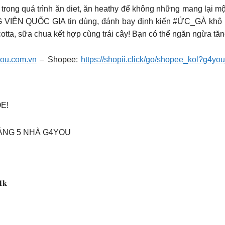
rong quá trình ăn diet, ăn heathy để không những mang lại m
 VIÊN QUỐC GIA tin dùng, đánh bay định kiến #ỨC_GÀ khô
icotta, sữa chua kết hợp cùng trái cây! Bạn có thể ngăn ngừa tă
4you.com.vn
– Shopee:
https://shopii.click/go/shopee_kol?g4yo
E!
ÁNG 5 NHÀ G4YOU
𝟏𝐤