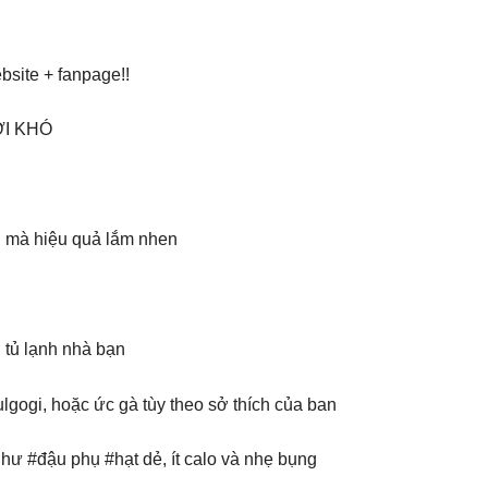
site + fanpage!!
ỚI KHÓ
n mà hiệu quả lắm nhen
 tủ lạnh nhà bạn
ulgogi, hoặc ức gà tùy theo sở thích của ban
ư #đậu phụ #hạt dẻ, ít calo và nhẹ bụng