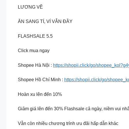
LƯƠNG VỀ
ĂN SANG TÍ, VÍ VẪN ĐẦY
FLASHSALE 5.5
Click mua ngay
Shopee Hà Nội :
https://shopii.click/go/shopee_kol?g
Shopee Hồ Chí Minh :
https://shopii.click/go/shopee_
Hoàn xu lên đến 10%
Giảm giá lên đến 30% Flashsale cả ngày, niềm vui nh
Vẫn còn nhiều chương trình ưu đãi hấp dẫn khác