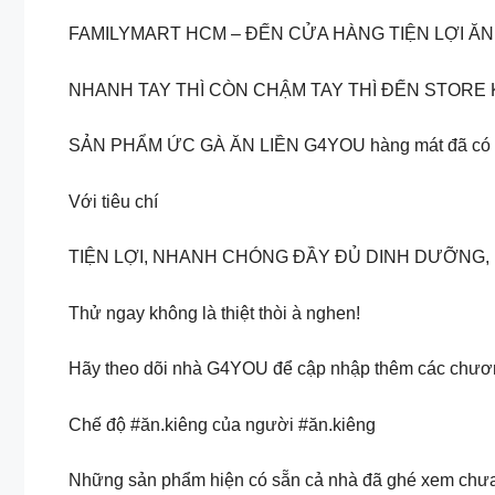
FAMILYMART HCM – ĐẾN CỬA HÀNG TIỆN LỢI ĂN
NHANH TAY THÌ CÒN CHẬM TAY THÌ ĐẾN STORE
SẢN PHẨM ỨC GÀ ĂN LIỀN G4YOU hàng mát đã có mặt 
Với tiêu chí
TIỆN LỢI, NHANH CHÓNG ĐẦY ĐỦ DINH DƯỠNG, B
Thử ngay không là thiệt thòi à nghen!
Hãy theo dõi nhà G4YOU để cập nhập thêm các chươn
Chế độ #ăn.kiêng của người #ăn.kiêng
Những sản phẩm hiện có sẵn cả nhà đã ghé xem chư