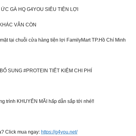
 ỨC GÀ HQ G4YOU SIÊU TIỆN LỢI
 KHÁC VẪN CÒN
tại chuỗi cửa hàng tiện lợi FamilyMart TP.Hồ Chí Minh
Ổ SUNG #PROTEIN TIẾT KIỆM CHI PHÍ
g trình KHUYẾN MÃI hấp dẫn sắp tới nhé!!
a? Click mua ngay:
https://g4you.net/