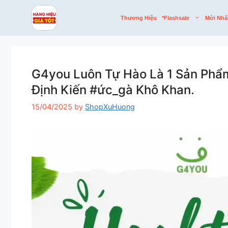
Skip
to
Thương Hiệu
*flashsale
Mới Nhấ
content
G4you Luôn Tự Hào Là 1 Sản Phẩ
Định Kiến #ức_gà Khô Khan.
15/04/2025
by
ShopXuHuong