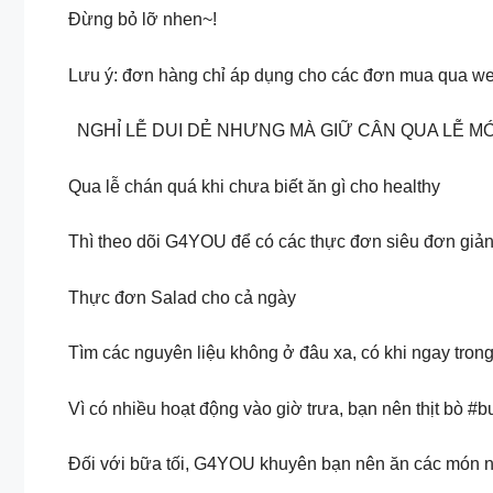
Đừng bỏ lỡ nhen~!
Lưu ý: đơn hàng chỉ áp dụng cho các đơn mua qua web
NGHỈ LỄ DUI DẺ NHƯNG MÀ GIỮ CÂN QUA LỄ M
Qua lễ chán quá khi chưa biết ăn gì cho healthy
Thì theo dõi G4YOU để có các thực đơn siêu đơn giả
Thực đơn Salad cho cả ngày
Tìm các nguyên liệu không ở đâu xa, có khi ngay trong
Vì có nhiều hoạt động vào giờ trưa, bạn nên thịt bò #b
Đối với bữa tối, G4YOU khuyên bạn nên ăn các món nh