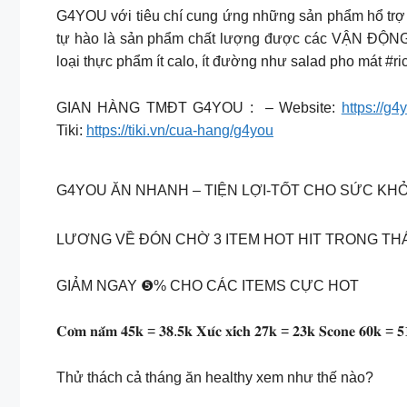
G4YOU với tiêu chí cung ứng những sản phẩm hổ trợ t
tự hào là sản phẩm chất lượng được các VẬN ĐỘNG
loại thực phẩm ít calo, ít đường như salad pho mát #r
GIAN HÀNG TMĐT G4YOU : – Website:
https://g
Tiki:
https://tiki.vn/cua-hang/g4you
G4YOU ĂN NHANH – TIỆN LỢI-TỐT CHO SỨC KHỎ
LƯƠNG VỀ ĐÓN CHỜ 3 ITEM HOT HIT TRONG TH
GIẢM NGAY ❺% CHO CÁC ITEMS CỰC HOT
𝐂𝐨̛𝐦 𝐧𝐚̆́𝐦 𝟒𝟓𝐤 = 𝟑𝟖.𝟓𝐤 𝐗𝐮́𝐜 𝐱𝐢́𝐜𝐡 𝟐𝟕𝐤 = 𝟐𝟑𝐤 𝐒𝐜𝐨𝐧𝐞 𝟔𝟎𝐤 = 𝟓
Thử thách cả tháng ăn healthy xem như thế nào?