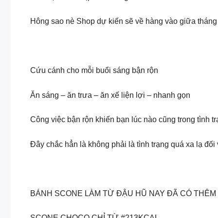
Hông sao nè Shop dự kiến sẽ về hàng vào giữa tháng
Cứu cánh cho mỗi buổi sáng bận rộn
Ăn sáng – ăn trưa – ăn xế liện lợi – nhanh gọn
Công việc bận rộn khiến bạn lúc nào cũng trong tình t
Đây chắc hẳn là không phải là tình trạng quá xa lạ đối
BÁNH SCONE LÀM TỪ ĐẬU HŨ NAY ĐÃ CÓ THÊM 
SCONE CHOCO CHỈ TỪ #213KCAL