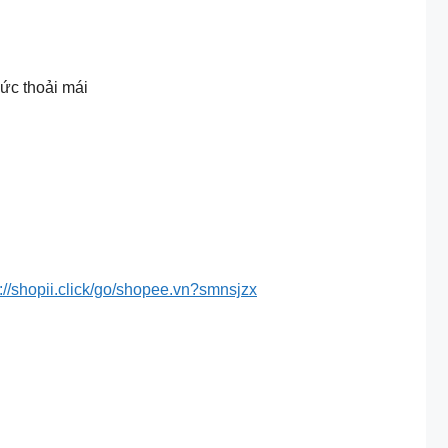
ức thoải mái
s://shopii.click/go/shopee.vn?smnsjzx