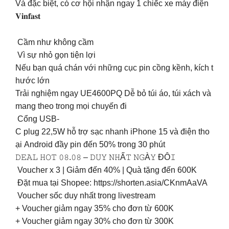
Và đặc biệt, có cơ hội nhận ngay 1 chiếc xe máy điện
𝐕𝐢𝐧𝐟𝐚𝐬𝐭
Cầm như không cầm
Vì sự nhỏ gọn tiện lợi
Nếu bạn quá chán với những cục pin cồng kềnh, kích t
hước lớn
Trải nghiệm ngay UE4600PQ Dễ bỏ túi áo, túi xách và
mang theo trong mọi chuyến đi
Cổng USB-
C plug 22,5W hỗ trợ sạc nhanh iPhone 15 và điện tho
ại Android đầy pin đến 50% trong 30 phút
𝙳𝙴𝙰𝙻 𝙷𝙾𝚃 𝟶𝟾.𝟶𝟾 – 𝙳𝚄𝚈 𝙽𝙷Ấ𝚃 𝙽𝙶À𝚈 ĐÔ𝙸
Voucher x 3 | Giảm đến 40% | Quà tặng đến 600K
Đặt mua tại Shopee: https://shorten.asia/CKnmAaVA
Voucher sốc duy nhất trong livestream
+ Voucher giảm ngay 35% cho đơn từ 600K
+ Voucher giảm ngay 30% cho đơn từ 300K