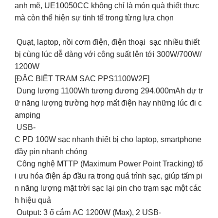
ạnh mẽ, UE10050CC không chỉ là món quà thiết thực
mà còn thể hiện sự tinh tế trong từng lựa chọn
Quạt, laptop, nồi cơm điện, điện thoại sạc nhiều thiết
bị cùng lúc dễ dàng với công suất lên tới 300W/700W/
1200W
[ĐẶC BIỆT TRẠM SẠC PPS1100W2F]
️ Dung lượng 1100Wh tương đương 294.000mAh dự tr
ữ năng lượng trường hợp mất điện hay những lúc đi c
amping
️ USB-
C PD 100W sạc nhanh thiết bị cho laptop, smartphone
đầy pin nhanh chóng
️ Công nghệ MTTP (Maximum Power Point Tracking) tố
i ưu hóa điện áp đầu ra trong quá trình sạc, giúp tấm pi
n năng lượng mặt trời sạc lại pin cho trạm sạc một các
h hiệu quả
️ Output: 3 ổ cắm AC 1200W (Max), 2 USB-