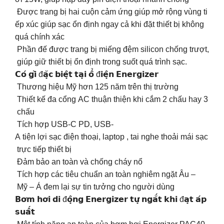
️ Được trang bị hai cuộn cảm ứng giúp mở rộng vùng ti
ếp xúc giúp sạc ổn định ngay cả khi đặt thiết bị không
quá chính xác
️ Phần đế được trang bị miếng đệm silicon chống trượt,
giúp giữ thiết bị ổn định trong suốt quá trình sạc.
𝗖𝗼́ 𝗴𝗶̀ đ𝗮̣̆𝗰 𝗯𝗶𝗲̣̂𝘁 𝘁𝗮̣𝗶 𝗼̂̉ đ𝗶𝗲̣̂𝗻 𝗘𝗻𝗲𝗿𝗴𝗶𝘇𝗲𝗿
️ Thương hiệu Mỹ hơn 125 năm trên thị trường
️ Thiết kế đa cổng AC thuận thiện khi cắm 2 chấu hay 3
chấu
️ Tích hợp USB-C PD, USB-
A tiện lợi sạc điện thoại, laptop , tai nghe thoải mái sạc
trực tiếp thiết bị
️ Đảm bảo an toàn và chống cháy nổ
️ Tích hợp các tiêu chuẩn an toàn nghiêm ngặt Âu –
Mỹ – Á đem lại sự tin tưởng cho người dùng
𝗕𝗼̛𝗺 𝗵𝗼̛𝗶 𝗱𝗶 đ𝗼̣̂𝗻𝗴 𝗘𝗻𝗲𝗿𝗴𝗶𝘇𝗲𝗿 𝘁𝘂̛̣ 𝗻𝗴𝗮̆́𝘁 𝗸𝗵𝗶 đ𝗮̣𝘁 𝗮́𝗽
𝘀𝘂𝗮̂́𝘁