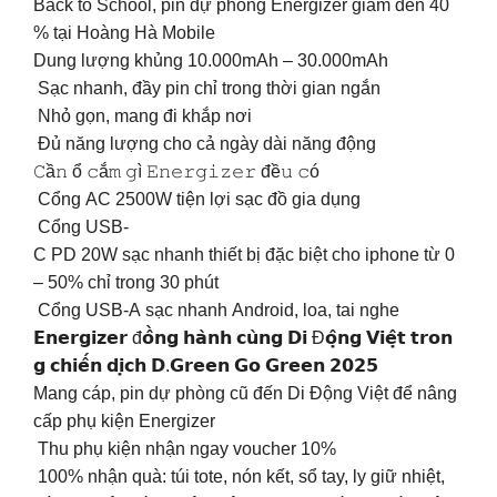
Back to School, pin dự phòng Energizer giảm đến 40
% tại Hoàng Hà Mobile
Dung lượng khủng 10.000mAh – 30.000mAh
Sạc nhanh, đầy pin chỉ trong thời gian ngắn
Nhỏ gọn, mang đi khắp nơi
Đủ năng lượng cho cả ngày dài năng động
𝙲ầ𝚗 ổ 𝚌ắ𝚖 𝚐ì 𝙴𝚗𝚎𝚛𝚐𝚒𝚣𝚎𝚛 đề𝚞 𝚌ó
️ Cổng AC 2500W tiện lợi sạc đồ gia dụng
️ Cổng USB-
C PD 20W sạc nhanh thiết bị đặc biệt cho iphone từ 0
– 50% chỉ trong 30 phút
️ Cổng USB-A sạc nhanh Android, loa, tai nghe
𝗘𝗻𝗲𝗿𝗴𝗶𝘇𝗲𝗿 đ𝗼̂̀𝗻𝗴 𝗵𝗮̀𝗻𝗵 𝗰𝘂̀𝗻𝗴 𝗗𝗶 Đ𝗼̣̂𝗻𝗴 𝗩𝗶𝗲̣̂𝘁 𝘁𝗿𝗼𝗻
𝗴 𝗰𝗵𝗶𝗲̂́𝗻 𝗱𝗶̣𝗰𝗵 𝗗.𝗚𝗿𝗲𝗲𝗻 𝗚𝗼 𝗚𝗿𝗲𝗲𝗻 𝟮𝟬𝟮𝟱
Mang cáp, pin dự phòng cũ đến Di Động Việt để nâng
cấp phụ kiện Energizer
️ Thu phụ kiện nhận ngay voucher 10%
️ 100% nhận quà: túi tote, nón kết, sổ tay, ly giữ nhiệt,