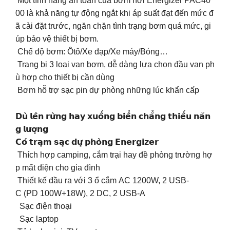
Một tính năng an toàn của bơm hơi Energizer PAC40
00 là khả năng tự động ngắt khi áp suất đạt đến mức đ
ã cài đặt trước, ngăn chặn tình trạng bơm quá mức, gi
úp bảo vệ thiết bị bơm.
️ Chế độ bơm: Ôtô/Xe đạp/Xe máy/Bóng…
️ Trang bị 3 loại van bơm, dễ dàng lựa chọn đầu van ph
ù hợp cho thiết bị cần dùng
️ Bơm hỗ trợ sạc pin dự phòng những lúc khẩn cấp
𝗗𝘂̀ 𝗹𝗲̂𝗻 𝗿𝘂̛̀𝗻𝗴 𝗵𝗮𝘆 𝘅𝘂𝗼̂́𝗻𝗴 𝗯𝗶𝗲̂̉𝗻 𝗰𝗵𝗮̆̉𝗻𝗴 𝘁𝗵𝗶𝗲̂́𝘂 𝗻𝗮̆𝗻
𝗴 𝗹𝘂̛𝗼̛̣𝗻𝗴
𝗖𝗼́ 𝘁𝗿𝗮̣𝗺 𝘀𝗮̣𝗰 𝗱𝘂̛̣ 𝗽𝗵𝗼̀𝗻𝗴 𝗘𝗻𝗲𝗿𝗴𝗶𝘇𝗲𝗿
️ Thích hợp camping, cắm trại hay đề phòng trường hợ
p mất điện cho gia đình
️ Thiết kế đầu ra với 3 ổ cắm AC 1200W, 2 USB-
C (PD 100W+18W), 2 DC, 2 USB-A
Sạc điện thoại
Sạc laptop