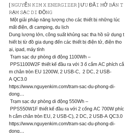
[ 𝙽𝙶𝚄𝚈Ễ𝙽 𝙺𝙸𝙼 𝚇 𝙴𝙽𝙴𝚁𝙶𝙸𝚉𝙴𝚁 ] Ư𝚄 ĐÃ𝙸 𝙼Ở 𝙱Á𝙽 𝚃
𝚁Ạ𝙼 𝚂Ạ𝙲 𝙳𝙸 ĐỘ𝙽𝙶
Một giải pháp năng lượng cho các thiết bị những lúc
mất điện, đi camping, du lịch
Dung lượng lớn, công suất khủng sạc tha hồ sử dụng t
hiết bị từ đồ gia dụng đến các thiết bị điện tử, điện tho
ại, ipad, máy tính
️ Trạm sạc dự phòng di động 1100Wh –
PPS1100W2F thiết kế đầu ra với 3 ổ cắm AC phích cắ
m chân tròn EU 1200W, 2 USB-C, 2 DC, 2 USB-
A QC3.0
https://www.nguyenkim.com/tram-sac-du-phong-di-
dong…
️ Trạm sạc dự phòng di động 550Wh –
PPS550W1F thiết kế đầu ra với 2 cổng AC 700W phíc
h cắm chân tròn EU, 2 USB-C), 2 DC, 2 USB-A QC3.0
https://www.nguyenkim.com/tram-sac-du-phong-di-
dong…