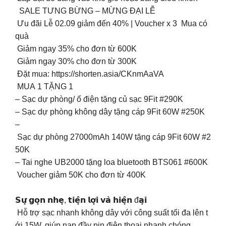
SALE TƯNG BỪNG – MỪNG ĐẠI LỄ
Ưu đãi Lễ 02.09 giảm đến 40% | Voucher x 3 Mua có
quà
️ Giảm ngay 35% cho đơn từ 600K
️ Giảm ngay 30% cho đơn từ 300K
Đặt mua: https://shorten.asia/CKnmAaVA
MUA 1 TẶNG 1
– Sạc dự phòng/ ổ điện tặng củ sạc 9Fit #290K
– Sạc dự phòng không dây tặng cáp 9Fit 60W #250K
–
Sạc dự phòng 27000mAh 140W tặng cáp 9Fit 60W #2
50K
– Tai nghe UB2000 tặng loa bluetooth BTS061 #600K
Voucher giảm 50K cho đơn từ 400K
𝗦𝘂̛̣ 𝗴𝗼̣𝗻 𝗻𝗵𝗲̣, 𝘁𝗶𝗲̣̂𝗻 𝗹𝗼̛̣𝗶 𝘃𝗮̀ 𝗵𝗶𝗲̣̂𝗻 đ𝗮̣𝗶
️ Hỗ trợ sạc nhanh không dây với công suất tối đa lên t
ới 15W, giúp nạp đầy pin điện thoại nhanh chóng