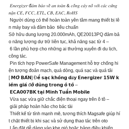
𝐸𝑛𝑒𝑟𝑔𝑖𝑧𝑒𝑟 đ𝑎̉𝑚 𝑏𝑎̉𝑜 𝑣𝑒̂̀ 𝑎𝑛 𝑡𝑜𝑎̀𝑛 & 𝑐𝑜̂́𝑛𝑔 𝑐𝑎́𝑦 𝑛𝑜̂̉ 𝑣𝑜̛́𝑖 𝑐𝑎́𝑐 𝑐𝑢̛́𝑛𝑔
𝑛𝑎̣̂𝑛 𝐶𝐸, 𝐹𝐶𝐶, 𝐸𝑇𝐿, 𝐶𝐵, 𝐸𝐴𝐶, 𝑅𝑜𝐻𝑆
Người dùng có thể hoàn toàn yên tâm mang thiết bị lê
n máy bay và đảm bảo tiêu chuẩn
Sở hữu dung lượng 20.000mAh, QE20013PQ đảm bả
o năng lượng dự trữ liên tục, khả năng sạc từ 4 –
6 lần phù hợp cho những ai thường xuyên đi du lịch,
công tác.
Pin tích hợp PowerSafe Management hỗ trợ chống hi
ện tượng đoản mạch, quá dòng, quá sạc và quá tải
[ 𝗠𝗢̛̉ 𝗕𝗔́𝗡] Đ𝗲̂́ 𝘀𝗮̣𝗰 𝗸𝗵𝗼̂𝗻𝗴 𝗱𝐚̂𝘆 𝗘𝗻𝗲𝗿𝗴𝗶𝘇𝗲𝗿 𝟭𝟱𝗪 𝗸
𝗶𝗲̂𝗺 𝗴𝗶𝗮́ đ𝗼̛̃ 𝗱𝘂̀𝗻𝗴 𝘁𝗿𝗼𝗻𝗴 𝗼̂ 𝘁𝗼̂ –
𝗘𝗖𝗔𝟬𝟬𝟳𝗕𝗞 𝘁𝗮̣𝗶 𝗠𝗶𝗻𝗵 𝗧𝘂𝗮̂́𝗻 𝗠𝗼𝗯𝗶𝗹𝗲
Vừa sạc vừa giữ chắc điện thoại ngay trên ô tô –
giải pháp hoàn hảo cho bác tài
️ Thiết kế từ tính mạnh mẽ, tương thích Magsafe giúp hí
t chặt thiết bị khi sạc và sử dụng thao tác trên oto
️ Lắp đặt dễ dàng vào khe gió hoặc bảng điều khiển