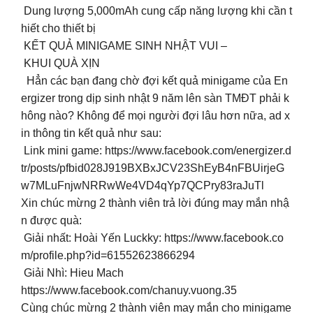
️ Dung lượng 5,000mAh cung cấp năng lượng khi cần t
hiết cho thiết bị
KẾT QUẢ MINIGAME SINH NHẬT VUI –
KHUI QUÀ XỊN
Hẳn các bạn đang chờ đợi kết quả minigame của En
ergizer trong dịp sinh nhật 9 năm lên sàn TMĐT phải k
hông nào? Không để mọi người đợi lâu hơn nữa, ad x
in thông tin kết quả như sau:
Link mini game: https://www.facebook.com/energizer.d
tr/posts/pfbid028J919BXBxJCV23ShEyB4nFBUirjeG
w7MLuFnjwNRRwWe4VD4qYp7QCPry83raJuTl
Xin chúc mừng 2 thành viên trả lời đúng may mắn nhậ
n được quà:
Giải nhất: Hoài Yến Luckky: https://www.facebook.co
m/profile.php?id=61552623866294
Giải Nhì: Hieu Mach
https://www.facebook.com/chanuy.vuong.35
Cùng chúc mừng 2 thành viên may mắn cho minigame