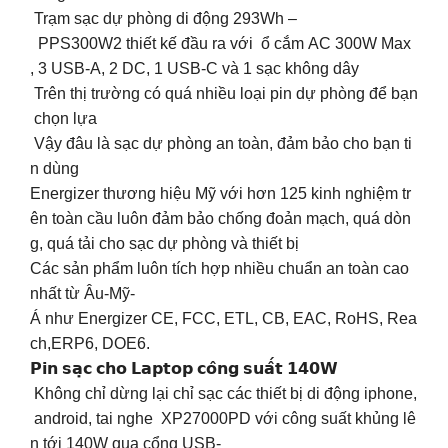
️ Trạm sạc dự phòng di động 293Wh –
PPS300W2 thiết kế đầu ra với ổ cắm AC 300W Max
, 3 USB-A, 2 DC, 1 USB-C và 1 sạc không dây
Trên thị trường có quá nhiều loại pin dự phòng để bạn
chọn lựa
️ Vậy đâu là sạc dự phòng an toàn, đảm bảo cho bạn ti
n dùng
Energizer thương hiệu Mỹ với hơn 125 kinh nghiệm tr
ên toàn cầu luôn đảm bảo chống đoản mạch, quá dòn
g, quá tải cho sạc dự phòng và thiết bị
Các sản phẩm luôn tích hợp nhiều chuẩn an toàn cao
nhất từ Âu-Mỹ-
Á như Energizer CE, FCC, ETL, CB, EAC, RoHS, Rea
ch,ERP6, DOE6.
𝗣𝗶𝗻 𝘀𝗮̣𝗰 𝗰𝗵𝗼 𝗟𝗮𝗽𝘁𝗼𝗽 𝗰𝗼̂𝗻𝗴 𝘀𝘂𝗮̂́𝘁 𝟭𝟰𝟬𝗪
️ Không chỉ dừng lại chỉ sạc các thiết bị di động iphone,
android, tai nghe XP27000PD với công suất khủng lê
n tới 140W qua cổng USB-