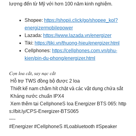
lượng đến từ Mỹ với hơn 100 năm kinh nghiệm.
Shopee:
https://shopii.click/go/shopee_kol?
energizermobilepower
Lazada:
https://www.lazada.vn/energizer
Tiki:
https://tiki.vn/thuong-hieu/energizer.html
Cellphones:
https://cellphones.com.vn/phu-
kien/pin-du-phong/energizer.html
𝐶𝑜̣𝑛 𝑙𝑜𝑎 𝑐𝑎̂́𝑡, 𝑠𝑎𝑦 𝑛𝑎̣𝑐 𝑐𝑎̂́𝑡
Hỗ trợ TWS đồng bộ được 2 loa
Thiết kế nam châm hít chặt và các vật dụng chứa sắt
Kháng nước chuẩn IPX4
Xem thêm tại CellphoneS loa Energizer BTS 065: http
s://bit.ly/CPS-Energizer-BTS065
—-
#Energizer #CellphoneS #Loabluetooth #Speaker