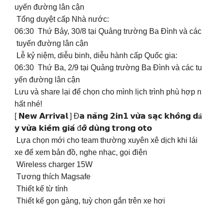
uyến đường lân cận
️ Tổng duyệt cấp Nhà nước:
06:30 Thứ Bảy, 30/8 tại Quảng trường Ba Đình và các
tuyến đường lân cận
️ Lễ kỷ niệm, diễu binh, diễu hành cấp Quốc gia:
06:30 Thứ Ba, 2/9 tại Quảng trường Ba Đình và các tu
yến đường lân cận
Lưu và share lại để chọn cho mình lịch trình phù hợp n
hất nhé!
[ 𝗡𝗲𝘄 𝗔𝗿𝗿𝗶𝘃𝗮𝗹 ] Đ𝗮 𝗻𝗮̆𝗻𝗴 𝟮𝗶𝗻𝟭 𝘃𝘂̛̀𝗮 𝘀𝗮̣𝗰 𝗸𝗵𝗼̂𝗻𝗴 𝗱𝐚̂
𝘆 𝘃𝘂̛̀𝗮 𝗸𝗶𝗲̂𝗺 𝗴𝗶𝗮́ đ𝗼̛̃ 𝗱𝘂̀𝗻𝗴 𝘁𝗿𝗼𝗻𝗴 𝗼𝘁𝗼
Lựa chọn mới cho team thường xuyên xê dịch khi lái
xe để xem bản đồ, nghe nhạc, gọi điện
️ Wireless charger 15W
️ Tương thích Magsafe
️ Thiết kế từ tính
️ Thiết kế gọn gàng, tuỳ chọn gắn trên xe hơi