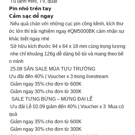
Tủ lạnh mini, TV, quạt
𝗣𝗶𝗻 𝗻𝗵𝗼̉ 𝘁𝗿𝗲̂𝗻 𝘁𝗮𝘆
𝗖𝗮̂̀𝗺 𝘀𝗮̣𝗰 𝗱𝗲̂̃ 𝗻𝗴𝗮𝘆
Nếu quá chán với những cục pin cồng kềnh, kích thư
ớc lớn thì trải nghiệm ngay #QM5000BK cảm nhận sự
khác biệt ngay nhé
Sở hữu kích thước 94 x 64 x 18 mm cùng trọng lượng
nhẹ chỉ khoảng 126g dễ dàng bỏ túi và mang theo bê
n mình
25.08 SĂN SALE MÙA TỰU TRƯỜNG
Ưu đãi đến 40% | Voucher x 3 trong livestream
️ Giảm ngay 35% cho đơn từ 600K
️ Giảm ngay 30% cho đơn từ 300K
SALE TƯNG BỪNG – MỪNG ĐẠI LỄ
Ưu đãi Lễ 02.09 giảm đến 40% | Voucher x 3 Mua có
quà
️ Giảm ngay 35% cho đơn từ 600K
️ Giảm ngay 30% cho đơn từ 300K