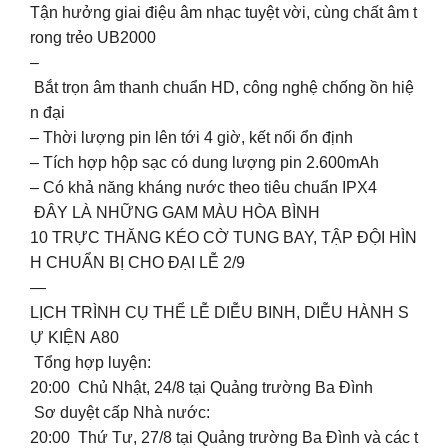
Tận hưởng giai điệu âm nhạc tuyệt vời, cùng chất âm t
rong trẻo UB2000
–
Bắt trọn âm thanh chuẩn HD, công nghệ chống ồn hiệ
n đại
– Thời lượng pin lên tới 4 giờ, kết nối ổn định
– Tích hợp hộp sạc có dung lượng pin 2.600mAh
– Có khả năng kháng nước theo tiêu chuẩn IPX4
ĐÂY LÀ NHỮNG GAM MÀU HÒA BÌNH
10 TRỰC THĂNG KÉO CỜ TUNG BAY, TẬP ĐỘI HÌN
H CHUẨN BỊ CHO ĐẠI LỄ 2/9
—
LỊCH TRÌNH CỤ THỂ LỄ DIỄU BINH, DIỄU HÀNH S
Ự KIỆN A80
️ Tổng hợp luyện:
20:00 Chủ Nhật, 24/8 tại Quảng trường Ba Đình
️ Sơ duyệt cấp Nhà nước:
20:00 Thứ Tư, 27/8 tại Quảng trường Ba Đình và các t