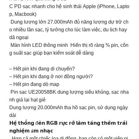
C PD sạc nhanh cho hệ sinh thái Apple (iPhone, Lapto
p, Macbook)
️ Dung lượng lớn 27.000mAh đủ năng lượng dự trữ ch
o nhiều lần sạc, lý tưởng cho lúc làm việc, du lịch hay
dã ngoại
️ Màn hình LED thông minh Hiển thị rõ ràng % pin, côn
g suất sạc giúp bạn kiểm soát dễ dàng
– Hết pin khi đang di chuyển?
– Hết pin khi đang ở nơi đông người?
– Hết pin đang dò map
️ Pin sạc UE20058BK dung lượng siêu khủng, sạc nha
nh giá lại hạt giẻ
Dung lượng 20.000mAh tha hồ sạc pin, sử dụng ngày
dài
𝗛𝗲̣̂ 𝘁𝗵𝗼̂́𝗻𝗴 đ𝗲̀𝗻 𝗥𝗚𝗕 𝗿𝘂̛̣𝗰 𝗿𝗼̛̃ 𝗹𝗮̀𝗺 𝘁𝗮̆𝗻𝗴 𝘁𝗵𝗲̂𝗺 𝘁𝗿𝗮̉𝗶
𝗻𝗴𝗵𝗶𝗲̣̂𝗺 𝐚̂𝗺 𝗻𝗵𝗮̣𝗰
Hơn cả một chiếc loa di động, bạn còn có một viên pi