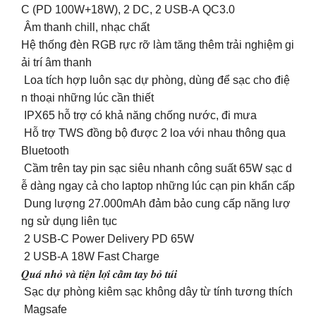
C (PD 100W+18W), 2 DC, 2 USB-A QC3.0
Âm thanh chill, nhạc chất
Hệ thống đèn RGB rực rỡ làm tăng thêm trải nghiệm gi
ải trí âm thanh
Loa tích hợp luôn sạc dự phòng, dùng để sạc cho điệ
n thoại những lúc cần thiết
IPX65 hỗ trợ có khả năng chống nước, đi mưa
Hỗ trợ TWS đồng bộ được 2 loa với nhau thông qua
Bluetooth
Cầm trên tay pin sạc siêu nhanh công suất 65W sạc d
ễ dàng ngay cả cho laptop những lúc cạn pin khẩn cấp
Dung lượng 27.000mAh đảm bảo cung cấp năng lượ
ng sử dụng liên tục
2 USB-C Power Delivery PD 65W
2 USB-A 18W Fast Charge
𝑸𝒖𝒂́ 𝒏𝒉𝒐̉ 𝒗𝒂̀ 𝒕𝒊𝒆̣̂𝒏 𝒍𝒐̛̣𝒊 𝒄𝒂̂̀𝒎 𝒕𝒂𝒚 𝒃𝒐̉ 𝒕𝒖́𝒊
️ Sạc dự phòng kiêm sạc không dây từ tính tương thích
Magsafe