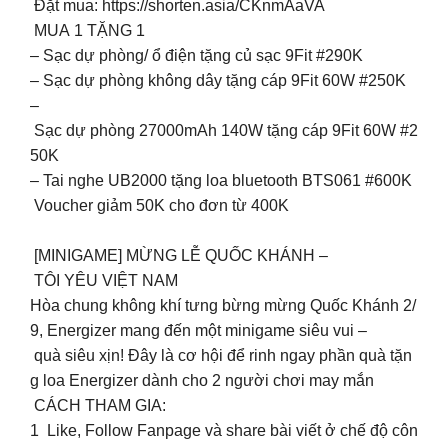
Đặt mua: https://shorten.asia/CKnmAaVA
MUA 1 TẶNG 1
– Sạc dự phòng/ ổ điện tặng củ sạc 9Fit #290K
– Sạc dự phòng không dây tặng cáp 9Fit 60W #250K
–
Sạc dự phòng 27000mAh 140W tặng cáp 9Fit 60W #2
50K
– Tai nghe UB2000 tặng loa bluetooth BTS061 #600K
Voucher giảm 50K cho đơn từ 400K
[MINIGAME] MỪNG LỄ QUỐC KHÁNH –
TÔI YÊU VIỆT NAM
Hòa chung không khí tưng bừng mừng Quốc Khánh 2/
9, Energizer mang đến một minigame siêu vui –
quà siêu xịn! Đây là cơ hội để rinh ngay phần quà tặn
g loa Energizer dành cho 2 người chơi may mắn
CÁCH THAM GIA:
1️ Like, Follow Fanpage và share bài viết ở chế độ côn