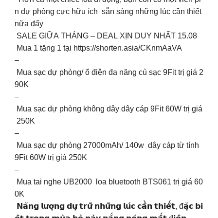
n dự phòng cực hữu ích sẵn sàng những lúc cần thiết
nữa đấy
SALE GIỮA THÁNG – DEAL XỊN DUY NHẤT 15.08
Mua 1 tặng 1 tại https://shorten.asia/CKnmAaVA
–
Mua sạc dự phòng/ ổ điện đa năng củ sạc 9Fit trị giá 2
90K
–
Mua sạc dự phòng không dây dây cáp 9Fit 60W trị giá
250K
–
Mua sạc dự phòng 27000mAh/ 140w dây cáp từ tính
9Fit 60W trị giá 250K
–
Mua tai nghe UB2000 loa bluetooth BTS061 trị giá 60
0K
𝗡𝗮̆𝗻𝗴 𝗹𝘂̛𝗼̛̣𝗻𝗴 𝗱𝘂̛̣ 𝘁𝗿𝘂̛̃ 𝗻𝗵𝘂̛̃𝗻𝗴 𝗹𝘂́𝗰 𝗰𝗮̂̀𝗻 𝘁𝗵𝗶𝗲̂́𝘁, đ𝗮̣̆𝗰 𝗯𝗶