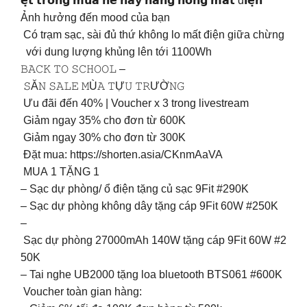
𝗲̣̂𝘁 𝘁𝗿𝗼𝗻𝗴 𝗺𝘂̀𝗮 𝗵𝗲̀ 𝗻𝗮̀𝘆 𝗻𝗮̆́𝗻𝗴 𝗻𝗼́𝗻𝗴 𝗺𝗮̂́𝘁 đ𝗶𝗲̣̂𝗻
Ảnh hưởng đến mood của bạn
Có trạm sạc, sài đủ thứ không lo mất điện giữa chừng
với dung lượng khủng lên tới 1100Wh
𝙱𝙰𝙲𝙺 𝚃𝙾 𝚂𝙲𝙷𝙾𝙾𝙻 –
𝚂Ă𝙽 𝚂𝙰𝙻𝙴 𝙼Ù𝙰 𝚃Ự𝚄 𝚃𝚁ƯỜ𝙽𝙶
Ưu đãi đến 40% | Voucher x 3 trong livestream
️ Giảm ngay 35% cho đơn từ 600K
️ Giảm ngay 30% cho đơn từ 300K
Đặt mua: https://shorten.asia/CKnmAaVA
MUA 1 TẶNG 1
– Sạc dự phòng/ ổ điện tặng củ sạc 9Fit #290K
– Sạc dự phòng không dây tặng cáp 9Fit 60W #250K
–
Sạc dự phòng 27000mAh 140W tặng cáp 9Fit 60W #2
50K
– Tai nghe UB2000 tặng loa bluetooth BTS061 #600K
Voucher toàn gian hàng: