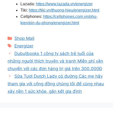
Lazada:
https://www.lazada.vn/energizer
Tiki:
https://tiki.vn/thuong-hieu/energizer.html
Cellphones:
https://cellphones.com.vn/phu-
kien/pin-du-phong/energizer.html
Categories
Shop Mall
Tags
Energizer
Dubutbooks 1 công ty sách trẻ tuổi của
những người thích truyện và tranh Miễn phí vận
chuyển với các đơn hàng trị giá trên 300.000Đ
Sữa Tươi Dutch Lady có đường Các mẹ hãy
tham gia với cộng đồng chúng tôi để cùng nhau
xây nền 1 sức khỏe, gắn kết gia đình